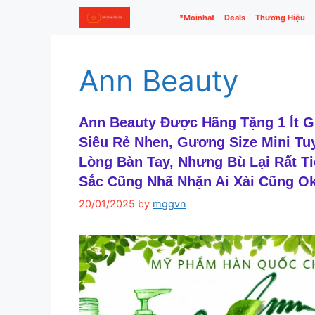
Skip
*Moinhat
Deals
Thương Hiệu
to
content
Ann Beauty
Ann Beauty Được Hãng Tặng 1 Ít 
Siêu Rẻ Nhen, Gương Size Mini T
Lòng Bàn Tay, Nhưng Bù Lại Rất T
Sắc Cũng Nhã Nhặn Ai Xài Cũng O
20/01/2025
by
mggvn