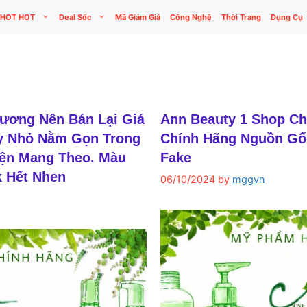
HOT HOT
Deal Sốc
Mã Giảm Giá
Công Nghệ
Thời Trang
Dụng Cụ
Gương Nên Bán Lại Giá
Ann Beauty 1 Shop C
uy Nhỏ Nằm Gọn Trong
Chính Hãng Nguồn Gố
iện Mang Theo. Màu
Fake
k Hết Nhen
06/10/2024
by
mggvn