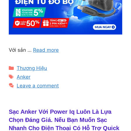
Với sản …
Read more
Categories
Thương Hiệu
Tags
Anker
Leave a comment
Sạc Anker Với Power Iq Luôn Là Lựa
Chọn Đáng Giá. Nếu Bạn Muốn Sạc
Nhanh Cho Điện Thoại Có Hỗ Trợ Quick