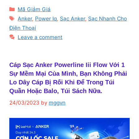
Categories
Mã Giảm Giá
Tags
Anker
,
Power Iq
,
Sạc Anker
,
Sạc Nhanh Cho
Điện Thoại
Leave a comment
Cáp Sạc Anker Powerline Iii Flow Với 1
Sự Mềm Mại Của Mình, Bạn Không Phải
Lo Dây Cáp Bị Rối Khi Để Trong Túi
Quần Hoặc Balo, Túi Sách Nữa.
24/03/2023
by
mggvn