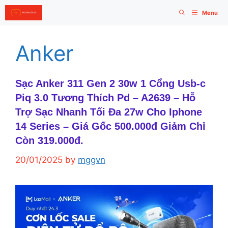
Skip
Menu
to
content
Anker
Sạc Anker 311 Gen 2 30w 1 Cổng Usb-c
Piq 3.0 Tương Thích Pd – A2639 – Hỗ
Trợ Sạc Nhanh Tối Đa 27w Cho Iphone
14 Series – Giá Gốc 500.000đ Giảm Chỉ
Còn 319.000đ.
20/01/2025
by
mggvn