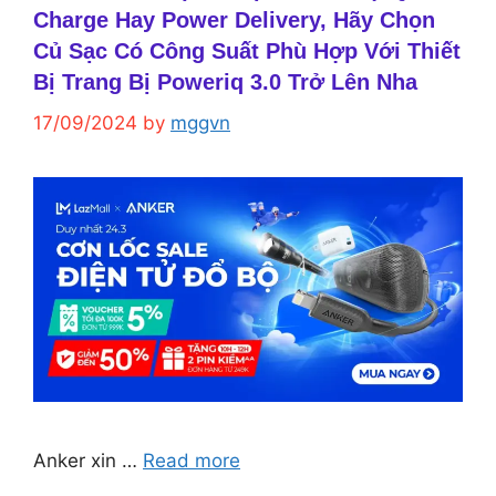
Charge Hay Power Delivery, Hãy Chọn
Củ Sạc Có Công Suất Phù Hợp Với Thiết
Bị Trang Bị Poweriq 3.0 Trở Lên Nha
17/09/2024
by
mggvn
Anker xin …
Read more