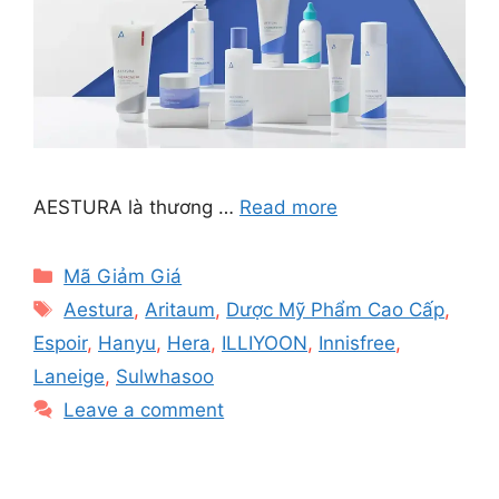
AESTURA là thương …
Read more
Categories
Mã Giảm Giá
Tags
Aestura
,
Aritaum
,
Dược Mỹ Phẩm Cao Cấp
,
Espoir
,
Hanyu
,
Hera
,
ILLIYOON
,
Innisfree
,
Laneige
,
Sulwhasoo
Leave a comment