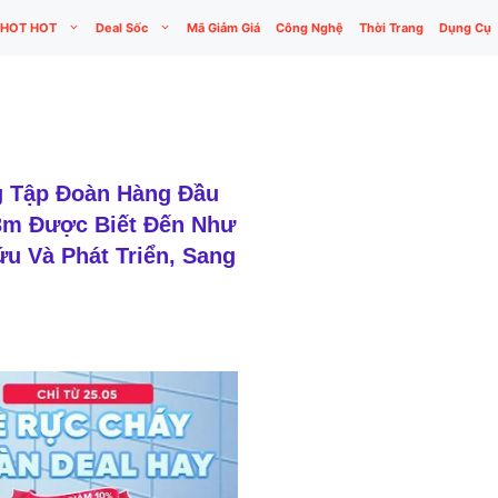
HOT HOT
Deal Sốc
Mã Giảm Giá
Công Nghệ
Thời Trang
Dụng Cụ
g Tập Đoàn Hàng Đầu
 3m Được Biết Đến Như
u Và Phát Triển, Sang