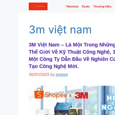
Skip
*Moinhat
Deals
Thương Hiệu
to
content
3m việt nam
3M Việt Nam – Là Một Trong Nhữn
Thế Giới Về Kỹ Thuật Công Nghệ,
Một Công Ty Dẫn Đầu Về Nghiên Cứ
Tạo Công Nghệ Mới.
30/01/2025
by
mggvn