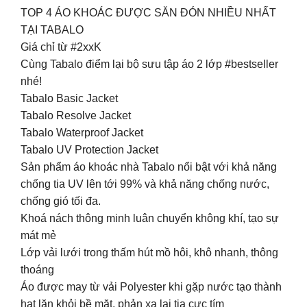
TOP 4 ÁO KHOÁC ĐƯỢC SĂN ĐÓN NHIỀU NHẤT
TẠI TABALO
Giá chỉ từ #2xxK
Cùng Tabalo điểm lại bộ sưu tập áo 2 lớp #bestseller
nhé!
Tabalo Basic Jacket
Tabalo Resolve Jacket
Tabalo Waterproof Jacket
Tabalo UV Protection Jacket
Sản phẩm áo khoác nhà Tabalo nổi bật với khả năng
chống tia UV lên tới 99% và khả năng chống nước,
chống gió tối đa.
Khoá nách thông minh luân chuyển không khí, tạo sự
mát mẻ
Lớp vải lưới trong thấm hút mồ hôi, khô nhanh, thông
thoáng
Áo được may từ vải Polyester khi gặp nước tạo thành
hạt lăn khỏi bề mặt, phản xạ lại tia cực tím