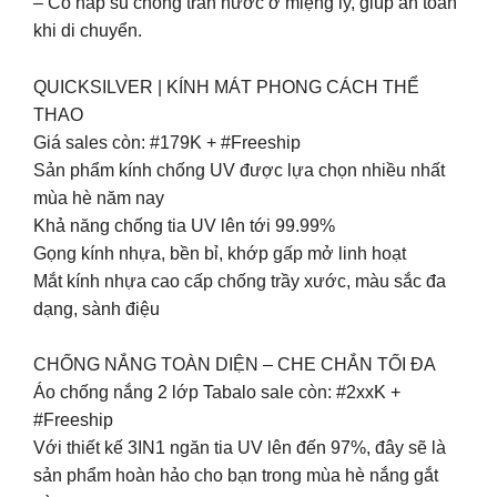
– Có nắp su chống tràn nước ở miệng ly, giúp an toàn
khi di chuyển.
QUICKSILVER | KÍNH MÁT PHONG CÁCH THỂ
THAO
Giá sales còn: #179K + #Freeship
Sản phẩm kính chống UV được lựa chọn nhiều nhất
mùa hè năm nay
Khả năng chống tia UV lên tới 99.99%
Gọng kính nhựa, bền bỉ, khớp gấp mở linh hoạt
Mắt kính nhựa cao cấp chống trầy xước, màu sắc đa
dạng, sành điệu
CHỐNG NẮNG TOÀN DIỆN – CHE CHẮN TỐI ĐA
Áo chống nắng 2 lớp Tabalo sale còn: #2xxK +
#Freeship
Với thiết kế 3IN1 ngăn tia UV lên đến 97%, đây sẽ là
sản phẩm hoàn hảo cho bạn trong mùa hè nắng gắt