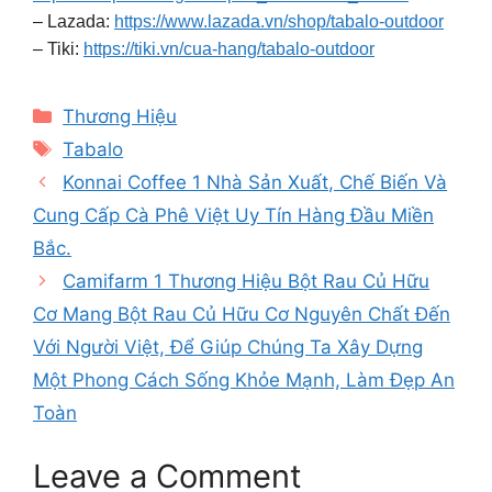
– Lazada:
https://www.lazada.vn/shop/tabalo-outdoor
– Tiki:
https://tiki.vn/cua-hang/tabalo-outdoor
Categories
Thương Hiệu
Tags
Tabalo
Konnai Coffee 1 Nhà Sản Xuất, Chế Biến Và
Cung Cấp Cà Phê Việt Uy Tín Hàng Đầu Miền
Bắc.
Camifarm 1 Thương Hiệu Bột Rau Củ Hữu
Cơ Mang Bột Rau Củ Hữu Cơ Nguyên Chất Đến
Với Người Việt, Để Giúp Chúng Ta Xây Dựng
Một Phong Cách Sống Khỏe Mạnh, Làm Đẹp An
Toàn
Leave a Comment