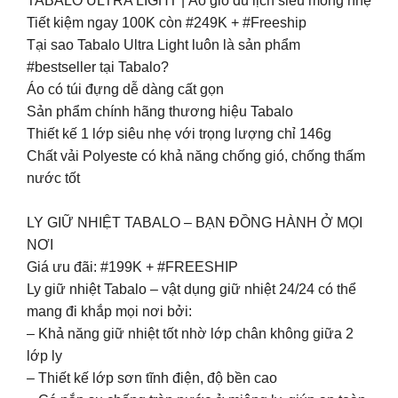
TABALO ULTRA LIGHT | Áo gió du lịch siêu mỏng nhẹ
Tiết kiệm ngay 100K còn #249K + #Freeship
Tại sao Tabalo Ultra Light luôn là sản phẩm
#bestseller tại Tabalo?
Áo có túi đựng dễ dàng cất gọn
Sản phẩm chính hãng thương hiệu Tabalo
Thiết kế 1 lớp siêu nhẹ với trọng lượng chỉ 146g
Chất vải Polyeste có khả năng chống gió, chống thấm
nước tốt
LY GIỮ NHIỆT TABALO – BẠN ĐỒNG HÀNH Ở MỌI
NƠI
Giá ưu đãi: #199K + #FREESHIP
Ly giữ nhiệt Tabalo – vật dụng giữ nhiệt 24/24 có thể
mang đi khắp mọi nơi bởi:
– Khả năng giữ nhiệt tốt nhờ lớp chân không giữa 2
lớp ly
– Thiết kế lớp sơn tĩnh điện, độ bền cao