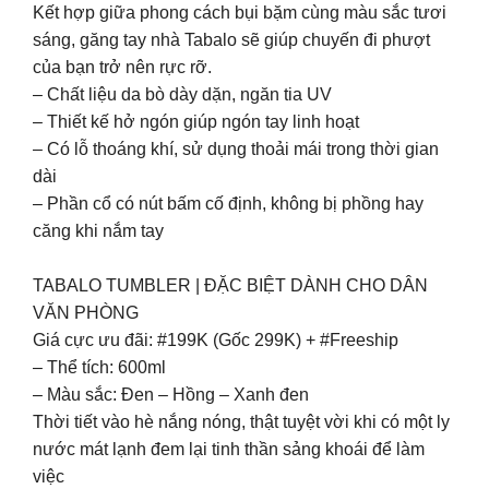
Kết hợp giữa phong cách bụi bặm cùng màu sắc tươi
sáng, găng tay nhà Tabalo sẽ giúp chuyến đi phượt
của bạn trở nên rực rỡ.
– Chất liệu da bò dày dặn, ngăn tia UV
– Thiết kế hở ngón giúp ngón tay linh hoạt
– Có lỗ thoáng khí, sử dụng thoải mái trong thời gian
dài
– Phần cổ có nút bấm cố định, không bị phồng hay
căng khi nắm tay
TABALO TUMBLER | ĐẶC BIỆT DÀNH CHO DÂN
VĂN PHÒNG
Giá cực ưu đãi: #199K (Gốc 299K) + #Freeship
– Thể tích: 600ml
– Màu sắc: Đen – Hồng – Xanh đen
Thời tiết vào hè nắng nóng, thật tuyệt vời khi có một ly
nước mát lạnh đem lại tinh thần sảng khoái để làm
việc