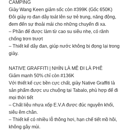
CAMPING
Giày Wang Keen giảm sốc còn #399K (Gốc 650K)
Đôi giày rọ đan dây toát lên sự trẻ trung, năng động,
đem đến sự thoải mái cho những chuyến đi xa.
– Phần đế được làm từ cao su siêu nhẹ, có rãnh
chống trơn trượt
– Thiết kế dây đan, giúp nước không bị đọng lại trong
giày.
NATIVE GRAFFITI | NHÌN LÀ MÊ ĐI LÀ PHÊ
Giảm mạnh 50% chỉ còn #136K
Với thiết kế cực bền cực chất, giày Native Graffiti là
sản phẩm được ưu chuộng tại Tabalo, phù hợp để đi
mọi thời tiết
– Chất liệu nhựa xốp E.V.A được đúc nguyên khối,
siêu êm chân.
– Thiết kế có nhiều lỗ thông hơi, hạn chế tiết mồ hôi,
không gây mùi.