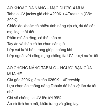
ÁO KHOÁC ĐA NĂNG – MẶC ĐƯỢC 4 MÙA
Tabalo UV jacket giá chỉ: #299K + #Freeship (Gốc
399K)
Chiếc áo khoác có nhiều tính năng xịn xò, đủ để cân
mọi loại thời tiết
Phần mũ áo rộng, có thể tháo rời
Tay áo và thân có bo chun cản gió
Lớp vải lưới bên trong giúp thoáng khí
Lớp ngoài với công dụng chống tia UV, trượt nước tốt
ÁO CHỐNG NẮNG TABALO – NGƯỜI BẠN CỦA
MÙA HÈ
Giá gốc 299K giảm còn #269K + #Freeship
Lựa chọn áo chống nắng Tabalo để bảo vệ làn da tốt
nhất:
Chỉ số chống tia UV lên tới 99%
Áo có tích hợp mũ, khẩu trang và găng tay.