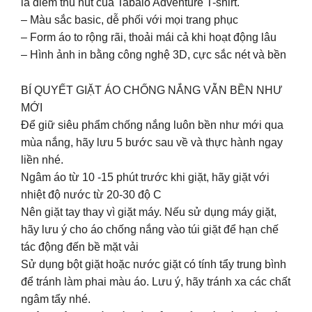
là điểm thu hút của Tabalo Adventure T-shirt.
– Màu sắc basic, dễ phối với mọi trang phục
– Form áo to rộng rãi, thoải mái cả khi hoạt động lâu
– Hình ảnh in bằng công nghệ 3D, cực sắc nét và bền
BÍ QUYẾT GIẶT ÁO CHỐNG NẮNG VẪN BỀN NHƯ
MỚI
Để giữ siêu phẩm chống nắng luôn bền như mới qua
mùa nắng, hãy lưu 5 bước sau về và thực hành ngay
liền nhé.
Ngâm áo từ 10 -15 phút trước khi giặt, hãy giặt với
nhiệt độ nước từ 20-30 độ C
Nên giặt tay thay vì giặt máy. Nếu sử dụng máy giặt,
hãy lưu ý cho áo chống nắng vào túi giặt để hạn chế
tác động đến bề mặt vải
Sử dụng bột giặt hoặc nước giặt có tính tẩy trung bình
để tránh làm phai màu áo. Lưu ý, hãy tránh xa các chất
ngâm tẩy nhé.