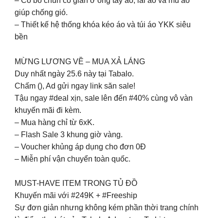
– Có bo chun co giãn ở ống tay áo, lai áo và mũ áo
giúp chống gió.
– Thiết kế hệ thống khóa kéo áo và túi áo YKK siêu
bền
MỪNG LƯƠNG VỀ – MUA XẢ LÁNG
Duy nhất ngày 25.6 này tại Tabalo.
Chấm (), Ad gửi ngay link săn sale!
Tậu ngay #deal xịn, sale lên đến #40% cùng vô vàn
khuyến mãi đi kèm.
– Mua hàng chỉ từ 6xK.
– Flash Sale 3 khung giờ vàng.
– Voucher khủng áp dụng cho đơn 0Đ
– Miễn phí vận chuyển toàn quốc.
MUST-HAVE ITEM TRONG TỦ ĐỒ
Khuyến mãi với #249K + #Freeship
Sự đơn giản nhưng không kém phần thời trang chính