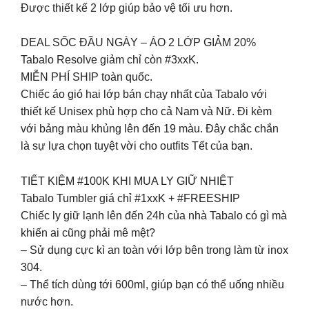
Được thiết kế 2 lớp giúp bảo vệ tối ưu hơn.
DEAL SỐC ĐẦU NGÀY – ÁO 2 LỚP GIẢM 20%
Tabalo Resolve giảm chỉ còn #3xxK.
MIỄN PHÍ SHIP toàn quốc.
Chiếc áo gió hai lớp bán chạy nhất của Tabalo với
thiết kế Unisex phù hợp cho cả Nam và Nữ. Đi kèm
với bảng màu khủng lên đến 19 màu. Đây chắc chắn
là sự lựa chọn tuyệt vời cho outfits Tết của bạn.
TIẾT KIỆM #100K KHI MUA LY GIỮ NHIỆT
Tabalo Tumbler giá chỉ #1xxK + #FREESHIP
Chiếc ly giữ lạnh lên đến 24h của nhà Tabalo có gì mà
khiến ai cũng phải mê mệt?
– Sử dụng cực kì an toàn với lớp bên trong làm từ inox
304.
– Thể tích dùng tới 600ml, giúp bạn có thể uống nhiều
nước hơn.