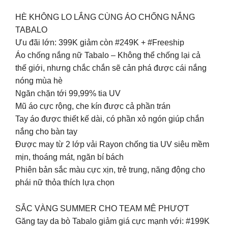
HÈ KHÔNG LO LẮNG CÙNG ÁO CHỐNG NẮNG
TABALO
Ưu đãi lớn: 399K giảm còn #249K + #Freeship
Áo chống nắng nữ Tabalo – Không thể chống lại cả
thế giới, nhưng chắc chắn sẽ cản phá được cái nắng
nóng mùa hè
Ngăn chặn tới 99,99% tia UV
Mũ áo cực rộng, che kín được cả phần trán
Tay áo được thiết kế dài, có phần xỏ ngón giúp chắn
nắng cho bàn tay
Được may từ 2 lớp vải Rayon chống tia UV siêu mềm
mịn, thoáng mát, ngăn bí bách
Phiên bản sắc màu cực xịn, trẻ trung, năng động cho
phái nữ thỏa thích lựa chọn
SẮC VÀNG SUMMER CHO TEAM MÊ PHƯỢT
Găng tay da bò Tabalo giảm giá cực mạnh với: #199K