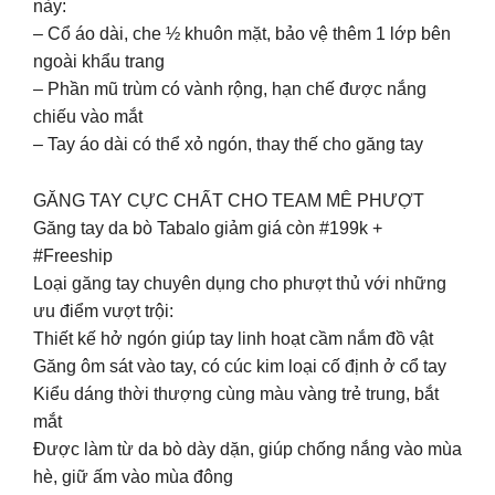
này:
– Cổ áo dài, che ½ khuôn mặt, bảo vệ thêm 1 lớp bên
ngoài khẩu trang
– Phần mũ trùm có vành rộng, hạn chế được nắng
chiếu vào mắt
– Tay áo dài có thể xỏ ngón, thay thế cho găng tay
GĂNG TAY CỰC CHẤT CHO TEAM MÊ PHƯỢT
Găng tay da bò Tabalo giảm giá còn #199k +
#Freeship
Loại găng tay chuyên dụng cho phượt thủ với những
ưu điểm vượt trội:
Thiết kế hở ngón giúp tay linh hoạt cầm nắm đồ vật
Găng ôm sát vào tay, có cúc kim loại cố định ở cổ tay
Kiểu dáng thời thượng cùng màu vàng trẻ trung, bắt
mắt
Được làm từ da bò dày dặn, giúp chống nắng vào mùa
hè, giữ ấm vào mùa đông