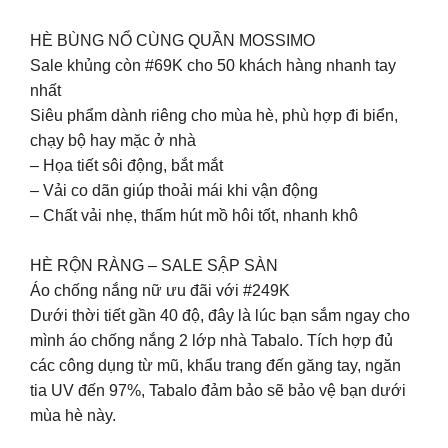
HÈ BÙNG NỔ CÙNG QUẦN MOSSIMO
Sale khủng còn #69K cho 50 khách hàng nhanh tay
nhất
Siêu phẩm dành riêng cho mùa hè, phù hợp đi biển,
chạy bộ hay mặc ở nhà
– Họa tiết sôi động, bắt mắt
– Vải co dãn giúp thoải mái khi vận động
– Chất vải nhẹ, thấm hút mồ hôi tốt, nhanh khô
HÈ RỘN RÀNG – SALE SẬP SÀN
Áo chống nắng nữ ưu đãi với #249K
Dưới thời tiết gần 40 độ, đây là lúc bạn sắm ngay cho
mình áo chống nắng 2 lớp nhà Tabalo. Tích hợp đủ
các công dụng từ mũ, khẩu trang đến găng tay, ngăn
tia UV đến 97%, Tabalo đảm bảo sẽ bảo vệ bạn dưới
mùa hè này.