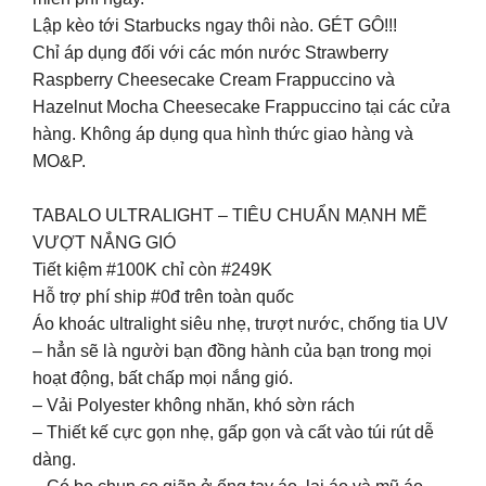
Lập kèo tới Starbucks ngay thôi nào. GÉT GÔ!!!
Chỉ áp dụng đối với các món nước Strawberry
Raspberry Cheesecake Cream Frappuccino và
Hazelnut Mocha Cheesecake Frappuccino tại các cửa
hàng. Không áp dụng qua hình thức giao hàng và
MO&P.
TABALO ULTRALIGHT – TIÊU CHUẨN MẠNH MẼ
VƯỢT NẮNG GIÓ
Tiết kiệm #100K chỉ còn #249K
Hỗ trợ phí ship #0đ trên toàn quốc
Áo khoác ultralight siêu nhẹ, trượt nước, chống tia UV
– hẳn sẽ là người bạn đồng hành của bạn trong mọi
hoạt động, bất chấp mọi nắng gió.
– Vải Polyester không nhăn, khó sờn rách
– Thiết kế cực gọn nhẹ, gấp gọn và cất vào túi rút dễ
dàng.