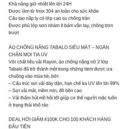
Khả năng giữ nhiệt lên tới 24H
Được làm từ Inox 304 an toàn cho sức khỏe
Cấu tạo nắp ly có lớp cao su chống tràn
Được phủ lớp sơn nhám ít bám vân tay, chống trơn
trượt
ÁO CHỐNG NẮNG TABALO SIÊU MÁT – NGĂN
CHẶN MỌI TIA UV
Với chất liệu vải Rayon, áo chống nắng nữ 2 lớp
Tabalo đã trở thành một trong những item được ưa
chuộng vào mùa hè, bởi:
– Cấu trúc sợi vải dày dặn, hạn chế tia UV lên tới 99%
– Sợi vải mát, mềm mịn, đồ bền cao
– Vải thấm hút mồ hôi tốt giúp cơ thể người mặc luôn
ở trạng thái khô ráo
DEAL HỜI GIẢM #100K CHO 100 KHÁCH HÀNG
ĐẦU TIÊN