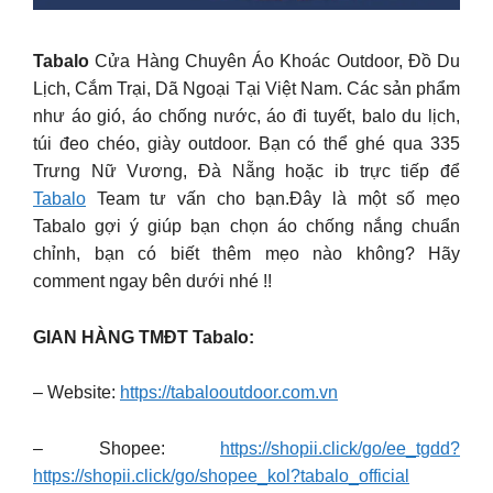
Tabalo
Cửa Hàng Chuyên Áo Khoác Outdoor, Đồ Du
Lịch, Cắm Trại, Dã Ngoại Tại Việt Nam. Các sản phẩm
như áo gió, áo chống nước, áo đi tuyết, balo du lịch,
túi đeo chéo, giày outdoor. Bạn có thể ghé qua 335
Trưng Nữ Vương, Đà Nẵng hoặc ib trực tiếp để
Tabalo
Team tư vấn cho bạn.Đây là một số mẹo
Tabalo gợi ý giúp bạn chọn áo chống nắng chuẩn
chỉnh, bạn có biết thêm mẹo nào không? Hãy
comment ngay bên dưới nhé !!
GIAN HÀNG TMĐT Tabalo:
– Website:
https://tabalooutdoor.com.vn
– Shopee:
https://shopii.click/go/ee_tgdd?
https://shopii.click/go/shopee_kol?tabalo_official