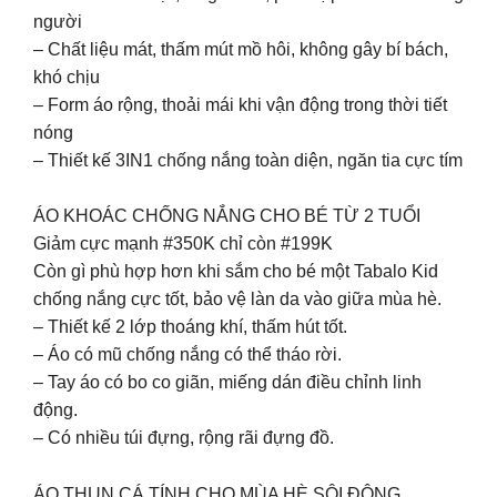
người
– Chất liệu mát, thấm mút mồ hôi, không gây bí bách,
khó chịu
– Form áo rộng, thoải mái khi vận động trong thời tiết
nóng
– Thiết kế 3IN1 chống nắng toàn diện, ngăn tia cực tím
ÁO KHOÁC CHỐNG NẮNG CHO BÉ TỪ 2 TUỔI
Giảm cực mạnh #350K chỉ còn #199K
Còn gì phù hợp hơn khi sắm cho bé một Tabalo Kid
chống nắng cực tốt, bảo vệ làn da vào giữa mùa hè.
– Thiết kế 2 lớp thoáng khí, thấm hút tốt.
– Áo có mũ chống nắng có thể tháo rời.
– Tay áo có bo co giãn, miếng dán điều chỉnh linh
động.
– Có nhiều túi đựng, rộng rãi đựng đồ.
ÁO THUN CÁ TÍNH CHO MÙA HÈ SÔI ĐỘNG