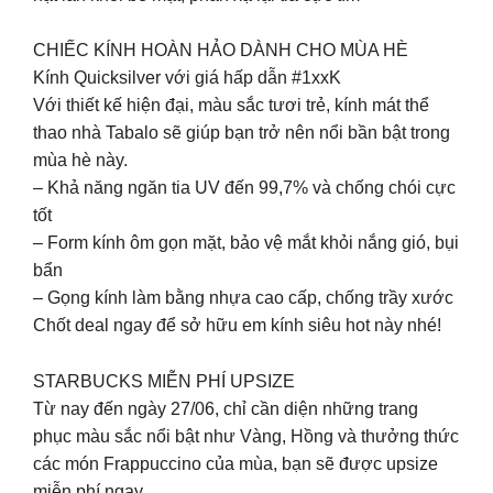
CHIẾC KÍNH HOÀN HẢO DÀNH CHO MÙA HÈ
Kính Quicksilver với giá hấp dẫn #1xxK
Với thiết kế hiện đại, màu sắc tươi trẻ, kính mát thể
thao nhà Tabalo sẽ giúp bạn trở nên nổi bần bật trong
mùa hè này.
– Khả năng ngăn tia UV đến 99,7% và chống chói cực
tốt
– Form kính ôm gọn mặt, bảo vệ mắt khỏi nắng gió, bụi
bẩn
– Gọng kính làm bằng nhựa cao cấp, chống trầy xước
Chốt deal ngay để sở hữu em kính siêu hot này nhé!
STARBUCKS MIỄN PHÍ UPSIZE
Từ nay đến ngày 27/06, chỉ cần diện những trang
phục màu sắc nổi bật như Vàng, Hồng và thưởng thức
các món Frappuccino của mùa, bạn sẽ được upsize
miễn phí ngay.