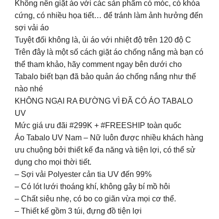
Không nên giặt áo với các sản phẩm có móc, có khóa
cứng, có nhiều họa tiết… để tránh làm ảnh hưởng đến
sợi vải áo
Tuyệt đối không là, ủi áo với nhiệt độ trên 120 độ C
Trên đây là một số cách giặt áo chống nắng mà bạn có
thể tham khảo, hãy comment ngay bên dưới cho
Tabalo biết bạn đã bảo quản áo chống nắng như thế
nào nhé
KHÔNG NGẠI RA ĐƯỜNG VÌ ĐÃ CÓ ÁO TABALO
UV
Mức giá ưu đãi #299K + #FREESHIP toàn quốc
Áo Tabalo UV Nam – Nữ luôn được nhiều khách hàng
ưu chuộng bởi thiết kế đa năng và tiện lợi, có thể sử
dụng cho mọi thời tiết.
– Sợi vải Polyester cản tia UV đến 99%
– Có lót lưới thoáng khí, không gây bí mồ hôi
– Chất siêu nhẹ, có bo co giãn vừa mọi cơ thể.
– Thiết kế gồm 3 túi, đựng đồ tiện lợi