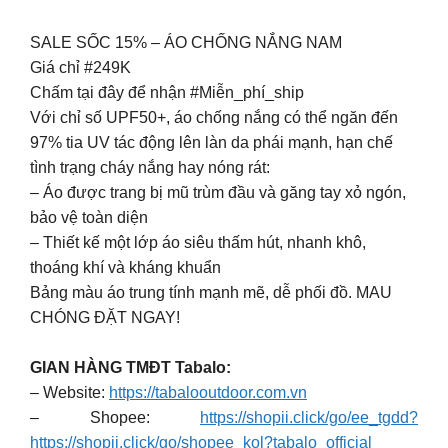
SALE SỐC 15% – ÁO CHỐNG NẮNG NAM
Giá chỉ #249K
Chấm tại đây để nhận #Miễn_phí_ship
Với chỉ số UPF50+, áo chống nắng có thể ngăn đến
97% tia UV tác động lên làn da phái mạnh, hạn chế
tình trạng cháy nắng hay nóng rát:
– Áo được trang bị mũ trùm đầu và găng tay xỏ ngón,
bảo vệ toàn diện
– Thiết kế một lớp áo siêu thấm hút, nhanh khô,
thoáng khí và kháng khuẩn
Bảng màu áo trung tính mạnh mẽ, dễ phối đồ. MAU
CHÓNG ĐẶT NGAY!
GIAN HÀNG TMĐT Tabalo:
– Website:
https://tabalooutdoor.com.vn
– Shopee:
https://shopii.click/go/ee_tgdd?
https://shopii.click/go/shopee_kol?tabalo_official