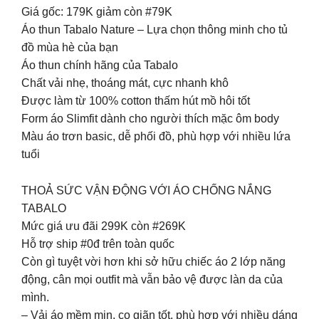
Giá gốc: 179K giảm còn #79K
Áo thun Tabalo Nature – Lựa chọn thông minh cho tủ
đồ mùa hè của bạn
Áo thun chính hãng của Tabalo
Chất vải nhẹ, thoáng mát, cực nhanh khô
Được làm từ 100% cotton thấm hút mồ hôi tốt
Form áo Slimfit dành cho người thích mặc ôm body
Màu áo trơn basic, dễ phối đồ, phù hợp với nhiều lứa
tuổi
THOẢ SỨC VẬN ĐỘNG VỚI ÁO CHỐNG NẮNG
TABALO
Mức giá ưu đãi 299K còn #269K
Hỗ trợ ship #0đ trên toàn quốc
Còn gì tuyệt vời hơn khi sở hữu chiếc áo 2 lớp năng
động, cân mọi outfit mà vẫn bảo vệ được làn da của
mình.
– Vải áo mềm mịn, co giãn tốt, phù hợp với nhiều dáng