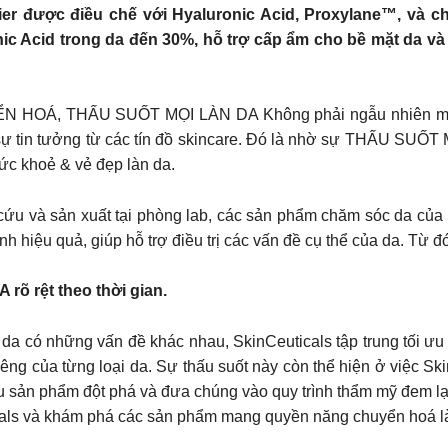
ier được điều chế với Hyaluronic Acid, Proxylane™, và ch
c Acid trong da đến 30%, hỗ trợ cấp ẩm cho bề mặt da v
, THẤU SUỐT MỌI LÀN DA Không phải ngẫu nhiên mà Skin
 tin tưởng từ các tín đồ skincare. Đó là nhờ sự THẤU SUỐT
khoẻ & vẻ đẹp làn da.
sản xuất tại phòng lab, các sản phẩm chăm sóc da của Ski
h hiệu quả, giúp hỗ trợ điều trị các vấn đề cụ thể của da. Từ 
 rệt theo thời gian.
ó những vấn đề khác nhau, SkinCeuticals tập trung tối ưu h
ng của từng loại da. Sự thấu suốt này còn thể hiện ở việc Sk
hiều sản phẩm đột phá và đưa chúng vào quy trình thẩm mỹ đem lạ
ls và khám phá các sản phẩm mang quyền năng chuyển hoá là