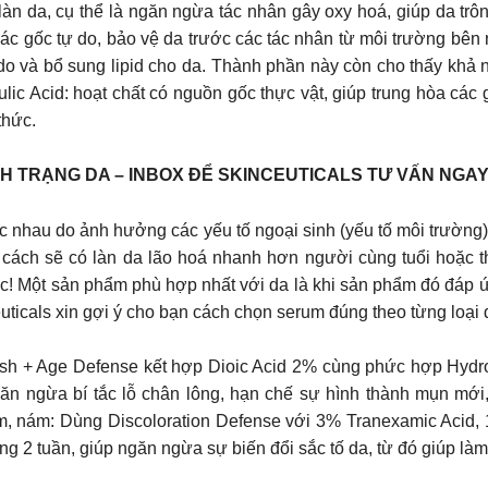
n da, cụ thể là ngăn ngừa tác nhân gây oxy hoá, giúp da tr
 các gốc tự do, bảo vệ da trước các tác nhân từ môi trường bên
 do và bổ sung lipid cho da. Thành phần này còn cho thấy khả
ic Acid: hoạt chất có nguồn gốc thực vật, giúp trung hòa các 
thức.
H TRẠNG DA – INBOX ĐỂ SKINCEUTICALS TƯ VẤN NGA
ác nhau do ảnh hưởng các yếu tố ngoại sinh (yếu tố môi trường) 
cách sẽ có làn da lão hoá nhanh hơn người cùng tuổi hoặc th
ác! Một sản phẩm phù hợp nhất với da là khi sản phẩm đó đáp ứ
uticals xin gợi ý cho bạn cách chọn serum đúng theo từng loại 
ish + Age Defense kết hợp Dioic Acid 2% cùng phức hợp Hydr
găn ngừa bí tắc lỗ chân lông, hạn chế sự hình thành mụn mới
, nám: Dùng Discoloration Defense với 3% Tranexamic Acid,
ong 2 tuần, giúp ngăn ngừa sự biến đổi sắc tố da, từ đó giúp l