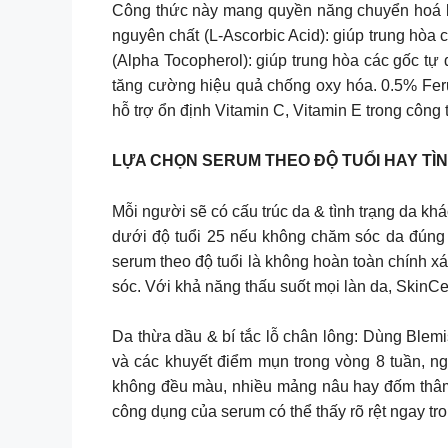
Công thức này mang quyền năng chuyển hoá là
nguyên chất (L-Ascorbic Acid): giúp trung hòa
(Alpha Tocopherol): giúp trung hòa các gốc tự
tăng cường hiệu quả chống oxy hóa. 0.5% Ferul
hỗ trợ ổn định Vitamin C, Vitamin E trong công 
LỰA CHỌN SERUM THEO ĐỘ TUỔI HAY TÌN
Mỗi người sẽ có cấu trúc da & tình trạng da kh
dưới độ tuổi 25 nếu không chăm sóc da đúng 
serum theo độ tuổi là không hoàn toàn chính x
sóc. Với khả năng thấu suốt mọi làn da, SkinCe
Da thừa dầu & bí tắc lỗ chân lông: Dùng Blem
và các khuyết điểm mụn trong vòng 8 tuần, n
không đều màu, nhiều mảng nâu hay đốm thâm
công dụng của serum có thể thấy rõ rệt ngay tr