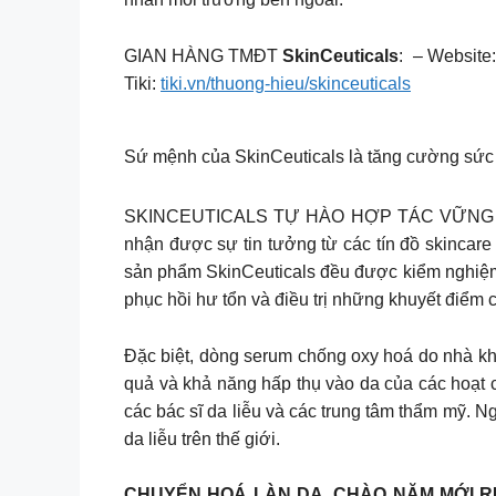
GIAN HÀNG TMĐT
SkinCeuticals
: – Website
Tiki:
tiki.vn/thuong-hieu/skinceuticals
Sứ mệnh của SkinCeuticals là tăng cường sức 
SKINCEUTICALS TỰ HÀO HỢP TÁC VỮNG BỀN V
nhận được sự tin tưởng từ các tín đồ skincare
sản phẩm SkinCeuticals đều được kiểm nghiệm l
phục hồi hư tổn và điều trị những khuyết điểm 
Đặc biệt, dòng serum chống oxy hoá do nhà kho
quả và khả năng hấp thụ vào da của các hoạt 
các bác sĩ da liễu và các trung tâm thẩm mỹ. N
da liễu trên thế giới.
CHUYỂN HOÁ LÀN DA, CHÀO NĂM MỚI R