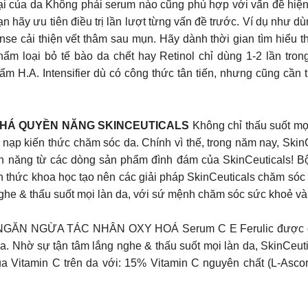
của da Không phải serum nào cũng phù hợp với vấn đề hiện tại
ạn hãy ưu tiên điều trị lần lượt từng vấn đề trước. Ví dụ như 
nse cải thiện vết thâm sau mụn. Hãy dành thời gian tìm hiểu 
 loại bỏ tế bào da chết hay Retinol chỉ dùng 1-2 lần tron
m H.A. Intensifier dù có công thức tân tiến, nhưng cũng cần 
PHÁ QUYỀN NĂNG SKINCEUTICALS
Không chỉ thấu suốt mọi
u nạp kiến thức chăm sóc da. Chính vì thế, trong năm nay, Skin
yền năng từ các dòng sản phẩm đình đám của SkinCeuticals! 
n thức khoa học tạo nên các giải pháp SkinCeuticals chăm sóc
ghe & thấu suốt mọi làn da, với sứ mệnh chăm sóc sức khoẻ và
N NGỪA TÁC NHÂN OXY HOÁ Serum C E Ferulic được cả thế 
a. Nhờ sự tận tâm lắng nghe & thấu suốt mọi làn da, SkinCeut
 Vitamin C trên da với: 15% Vitamin C nguyên chất (L-Ascor