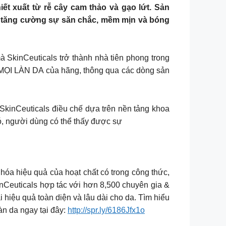
iết xuất từ rễ cây cam thảo và gạo lứt. Sản
à tăng cường sự săn chắc, mềm mịn và bóng
Ceuticals trở thành nhà tiên phong trong
 MỌI LÀN DA của hãng, thông qua các dòng sản
nCeuticals điều chế dựa trên nền tảng khoa
đó, người dùng có thể thấy được sự
óa hiệu quả của hoạt chất có trong công thức,
inCeuticals hợp tác với hơn 8,500 chuyên gia &
i hiệu quả toàn diện và lâu dài cho da. Tìm hiểu
n da ngay tại đây:
http://spr.ly/6186Jfx1o