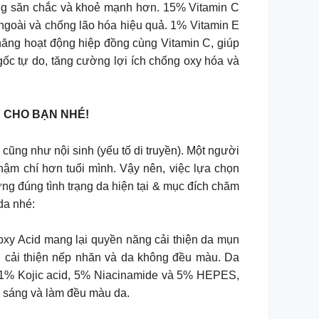
ông săn chắc và khoẻ mạnh hơn. 15% Vitamin C
 ngoài và chống lão hóa hiệu quả. 1% Vitamin E
 năng hoạt động hiệp đồng cùng Vitamin C, giúp
gốc tự do, tăng cường lợi ích chống oxy hóa và
Y CHO BẠN NHÉ!
cũng như nội sinh (yếu tố di truyền). Một người
ậm chí hơn tuổi mình. Vậy nên, việc lựa chọn
ng đúng tình trạng da hiện tại & mục đích chăm
da nhé:
oxy Acid mang lại quyền năng cải thiện da mụn
, cải thiện nếp nhăn và da không đều màu. Da
 1% Kojic acid, 5% Niacinamide và 5% HEPES,
àm sáng và làm đều màu da.