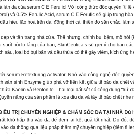
àn da của serum C E Ferulic! Với công thức độc quyền “tỉ lệ 
rol) và 0.5% Ferulic Acid, serum C E Ferulic sẽ giúp trung hòa
ấu hiệu lão hoá trên da, đồng thời cải thiện độ săn chắc, làm
ẹp và tân trang nhà cửa. Thế nhưng, chính bụi bặm, mồ hôi (kh
ấu suốt nỗi lo lắng của bạn, SkinCeuticals sẽ gợi ý cho bạn 
sâu, loại bỏ bụi bẩn và dầu thừa có thể gây viêm, kích ứng ha
 với serum Retexturing Activator. Nhờ vào công nghệ độc quyền
h sản sinh Enzyme giúp phá vỡ liên kết giữa tế bào da chết v
chứa Kaolin và Bentonite – hai loại đất sét có công dụng “trứ 
Quyền năng của sản phẩm là xoa dịu da và tẩy tế bào chết nhẹ 
IỀU TRỊ CHUYÊN NGHIỆP & CHĂM SÓC DA TẠI NHÀ Dù
H
rất khó hấp thụ vào da để đem lại kết quả tốt nhất. Do đó, đ
ào da thông qua liệu pháp thẩm mỹ chuyên nghiệp (tiêm filler