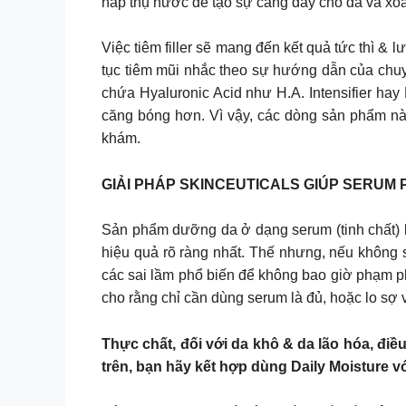
hấp thụ nước để tạo sự căng đầy cho da và xo
Việc tiêm filler sẽ mang đến kết quả tức thì & l
tục tiêm mũi nhắc theo sự hướng dẫn của chuyê
chứa Hyaluronic Acid như H.A. Intensifier hay
căng bóng hơn. Vì vậy, các dòng sản phẩm này 
khám.
GIẢI PHÁP SKINCEUTICALS GIÚP SERUM 
Sản phẩm dưỡng da ở dạng serum (tinh chất) l
hiệu quả rõ ràng nhất. Thế nhưng, nếu không 
các sai lầm phổ biến để không bao giờ phạm 
cho rằng chỉ cần dùng serum là đủ, hoặc lo sợ 
Thực chất, đối với da khô & da lão hóa, điề
trên, bạn hãy kết hợp dùng Daily Moisture 