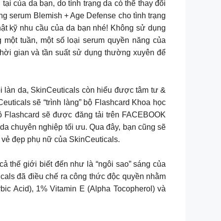
 của da bạn, do tình trạng da có thể thay đổi
dùng serum Blemish + Age Defense cho tình trạng
thật kỹ nhu cầu của da bạn nhé! Không sử dụng
g một tuần, một số loại serum quyền năng của
thời gian và tần suất sử dụng thường xuyên để
 làn da, SkinCeuticals còn hiểu được tâm tư &
Ceuticals sẽ “trình làng” bộ Flashcard Khoa học
Bộ Flashcard sẽ được đăng tải trên FACEBOOK
 da chuyên nghiệp tối ưu. Qua đây, bạn cũng sẽ
 vẻ đẹp phụ nữ của SkinCeuticals.
giới biết đến như là “ngôi sao” sáng của
icals đã điều chế ra công thức độc quyền nhằm
bic Acid), 1% Vitamin E (Alpha Tocopherol) và