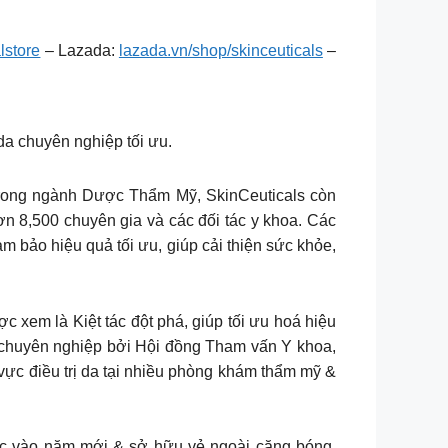
lstore
– Lazada:
lazada.vn/shop/skinceuticals
–
a chuyên nghiệp tối ưu.
ng ngành Dược Thẩm Mỹ, SkinCeuticals còn
ơn 8,500 chuyên gia và các đối tác y khoa. Các
 bảo hiệu quả tối ưu, giúp cải thiện sức khỏe,
 xem là Kiệt tác đột phá, giúp tối ưu hoá hiệu
ị chuyên nghiệp bởi Hội đồng Tham vấn Y khoa,
 vực điều trị da tại nhiều phòng khám thẩm mỹ &
c vào năm mới & sở hữu vẻ ngoài căng bóng,