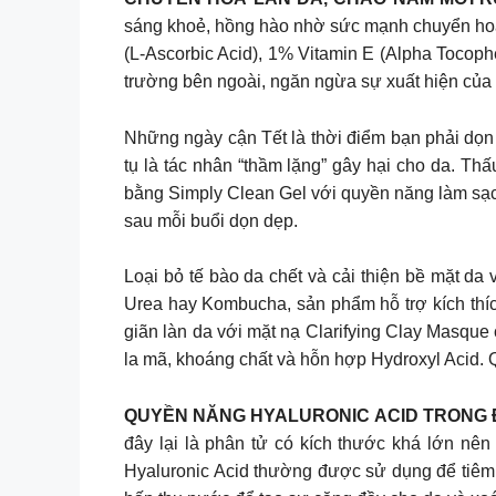
sáng khoẻ, hồng hào nhờ sức mạnh chuyển hoá l
(L-Ascorbic Acid), 1% Vitamin E (Alpha Tocophe
trường bên ngoài, ngăn ngừa sự xuất hiện của d
Những ngày cận Tết là thời điểm bạn phải dọn d
tụ là tác nhân “thầm lặng” gây hại cho da. Th
bằng Simply Clean Gel với quyền năng làm sạch 
sau mỗi buổi dọn dẹp.
Loại bỏ tế bào da chết và cải thiện bề mặt da
Urea hay Kombucha, sản phẩm hỗ trợ kích thíc
giãn làn da với mặt nạ Clarifying Clay Masque 
la mã, khoáng chất và hỗn hợp Hydroxyl Acid. 
QUYỀN NĂNG HYALURONIC ACID TRONG Đ
đây lại là phân tử có kích thước khá lớn nên 
Hyaluronic Acid thường được sử dụng để tiêm v