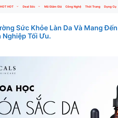
HOT HOT
Deal Sốc
Mã Giảm Giá
Công Nghệ
Thời Trang
Dụng Cụ
ường Sức Khỏe Làn Da Và Mang Đến 
Nghiệp Tối Ưu.