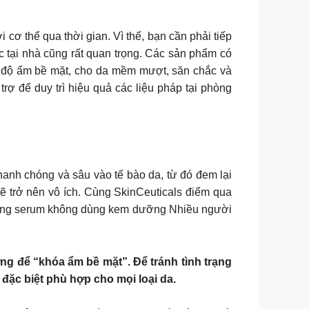
i cơ thể qua thời gian. Vì thế, bạn cần phải tiếp
c tại nhà cũng rất quan trọng. Các sản phẩm có
ờng độ ẩm bề mặt, cho da mềm mượt, săn chắc và
ợ để duy trì hiệu quả các liệu pháp tại phòng
anh chóng và sâu vào tế bào da, từ đó đem lại
ẽ trở nên vô ích. Cùng SkinCeuticals điểm qua
 dùng serum không dùng kem dưỡng Nhiều người
ỡng để “khóa ẩm bề mặt”. Để tránh tình trạng
đặc biệt phù hợp cho mọi loại da.