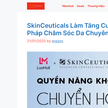
Skip
*Moinhat
Deals
Thương Hiệu
to
content
SkinCeuticals Làm Tăng C
Pháp Chăm Sóc Da Chuyên 
21/01/2025
by
mggvn