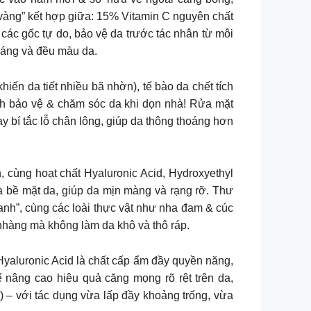
vàng” kết hợp giữa: 15% Vitamin C nguyên chất
 các gốc tự do, bảo vệ da trước tác nhân từ môi
 sáng và đều màu da.
iến da tiết nhiều bã nhờn), tế bào da chết tích
cách bảo vệ & chăm sóc da khi dọn nhà! Rửa mặt
y bí tắc lỗ chân lông, giúp da thông thoáng hơn
, cùng hoạt chất Hyaluronic Acid, Hydroxyethyl
à bề mặt da, giúp da mịn màng và rạng rỡ. Thư
danh”, cùng các loài thực vật như nha đam & cúc
nhàng mà không làm da khô và thô ráp.
yaluronic Acid là chất cấp ẩm đầy quyền năng,
ể nâng cao hiệu quả căng mọng rõ rệt trên da,
) – với tác dụng vừa lấp đầy khoảng trống, vừa