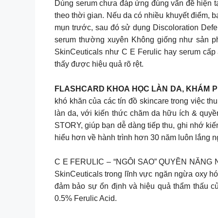
Dùng serum chưa đáp ứng đúng vấn đề hiện tại 
theo thời gian. Nếu da có nhiều khuyết điểm, b
mụn trước, sau đó sử dụng Discoloration Defe
serum thường xuyên Không giống như sản phẩm
SkinCeuticals như C E Ferulic hay serum cấp ẩ
thấy được hiệu quả rõ rệt.
FLASHCARD KHOA HỌC LÀN DA, KHÁM 
khó khăn của các tín đồ skincare trong việc th
làn da, với kiến thức chăm da hữu ích & qu
STORY, giúp bạn dễ dàng tiếp thu, ghi nhớ kiế
hiểu hơn về hành trình hơn 30 năm luôn lắng n
C E FERULIC – “NGÔI SAO” QUYỀN NĂNG NGĂ
SkinCeuticals trong lĩnh vực ngăn ngừa oxy hó
đảm bảo sự ổn định và hiệu quả thẩm thấu của
0.5% Ferulic Acid.