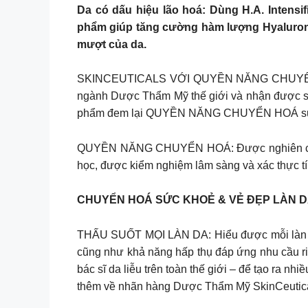
Da có dấu hiệu lão hoá: Dùng H.A. Intensif
phẩm giúp tăng cường hàm lượng Hyaluroni
mượt của da.
SKINCEUTICALS VỚI QUYỀN NĂNG CHUYỂN HOÁ
ngành Dược Thẩm Mỹ thế giới và nhận được sự
phẩm đem lại QUYỀN NĂNG CHUYỂN HOÁ sức 
QUYỀN NĂNG CHUYỂN HOÁ: Được nghiên cứu và 
học, được kiểm nghiệm lâm sàng và xác thực tín
CHUYỂN HOÁ SỨC KHOẺ & VẺ ĐẸP LÀN DA rõ
THẤU SUỐT MỌI LÀN DA: Hiểu được mỗi làn da c
cũng như khả năng hấp thụ đáp ứng nhu cầu riê
bác sĩ da liễu trên toàn thế giới – để tạo ra n
thêm về nhãn hàng Dược Thẩm Mỹ SkinCeutica