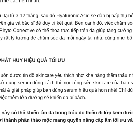
á mờ các nếp nhăn.
ưu lại từ 3-12 tháng, sau đó Hyaluronic Acid sẽ dần bị hấp thụ bở
n gia và bác sĩ để duy trì kết quả. Bên cạnh đó, việc chăm só
 Phyto Corrective có thể thoa trực tiếp trên da giúp tăng cư
rất lý tưởng để chăm sóc da mỗi ngày tại nhà, cũng như bổ tr
PHÁT HUY HIỆU QUẢ TỐI ƯU
uôn được tín đồ skincare yêu thích nhờ khả năng thẩm thấu nh
sử dụng serum đúng cách thì mọi công sức skincare của bạn s
phải & giải pháp giúp bạn dùng serum hiệu quả hơn nhé! Chỉ
việc thêm lớp dưỡng sẽ khiến da bí bách.
u này có thể khiến làn da bong tróc do thiếu đi lớp kem dư
với thành phần thảo mộc mang quyền năng cấp ẩm tối ưu và 