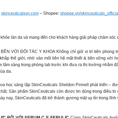
:
skinceuticalsvn.com
– Shopee:
shopee.vn/skinceuticals_officia
khỏe làn da và mang đến cho khách hàng giải pháp chăm sóc d
ỚI ĐỐI TÁC Y KHOA Không chỉ giữ vị trí tiên phong tro
 khắp thế giới, nhờ vào mối liên hệ mật thiết & bền vững với h
âm sàng trong phòng lab trước khi đưa ra thị trường nhằm đảm
của da.
a học sáng lập SkinCeuticals Sheldon Pinnell phát triển – được
chất. Sản phẩm SkinCeuticals còn được tin dùng trong điều tr
gày nay, SkinCeuticals đã trở thành gương mặt uy tín trong lĩnh
ỰC RỠ VỚI SERUM C E FERULIC
Cùng SkinCeuticals bướ