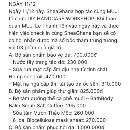
NGÀY 11/12
Ngày 11/12 này, SheaGhana hợp tác cùng MUJI
tổ chức DIY HANDCARE WORKSHOP. Khi tham
quan MUJI Lê Thánh Tôn vào ngày này và thực
hiện việc check in cùng SheaGhana bạn sẽ có
cơ hội nhận được mã số bốc thăm trúng tưởng
với 03 phần quà giá trị:
A. Bộ sản phẩm bảo vệ da: 700.000đ
– Nước tẩy trang táo đỏ: 230.000
– Sữa rửa mặt cấp ẩm dịu nhẹ từ tinh chất
Hemp seed oil: 470.000
– Mặt nạ ngủ cấp ẩm tái tạo da ốc sên: 310.000
B. Bộ sản phẩm giúp thư giãn: 825.000đ
– Bơ tắm dưỡng thể cà phê muối – BathBody
Balm Scrub Salt Coffee: 295.000
– Sữa tắm Vườn Thảo Mộc: 260.000
– 6 loại Biocellulose mask sheet: 270.000
C. Bộ sản phẩm phục hồi da: 1.000.000đ