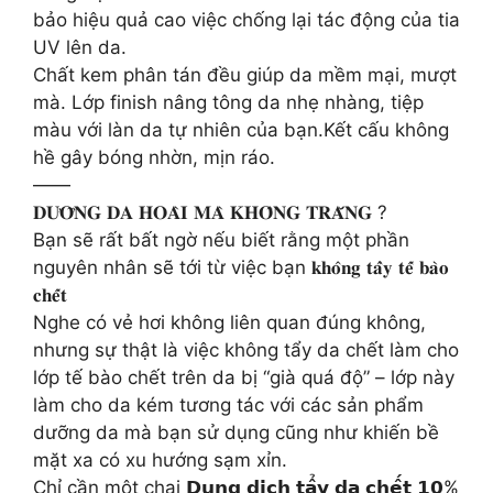
bảo hiệu quả cao việc chống lại tác động của tia
UV lên da.
Chất kem phân tán đều giúp da mềm mại, mượt
mà. Lớp finish nâng tông da nhẹ nhàng, tiệp
màu với làn da tự nhiên của bạn.Kết cấu không
hề gây bóng nhờn, mịn ráo.
——
𝐃𝐔̛𝐎̛̃𝐍𝐆 𝐃𝐀 𝐇𝐎𝐀̀𝐈 𝐌𝐀̀ 𝐊𝐇𝐎̂𝐍𝐆 𝐓𝐑𝐀̆́𝐍𝐆 ?
Bạn sẽ rất bất ngờ nếu biết rằng một phần
nguyên nhân sẽ tới từ việc bạn 𝐤𝐡𝐨̂𝐧𝐠 𝐭𝐚̂̉𝐲 𝐭𝐞̂́ 𝐛𝐚̀𝐨
𝐜𝐡𝐞̂́𝐭
Nghe có vẻ hơi không liên quan đúng không,
nhưng sự thật là việc không tẩy da chết làm cho
lớp tế bào chết trên da bị “già quá độ” – lớp này
làm cho da kém tương tác với các sản phẩm
dưỡng da mà bạn sử dụng cũng như khiến bề
mặt xa có xu hướng sạm xỉn.
Chỉ cần một chai 𝗗𝘂𝗻𝗴 𝗱𝗶̣𝗰𝗵 𝘁𝗮̂̉𝘆 𝗱𝗮 𝗰𝗵𝗲̂́𝘁 𝟭𝟬%