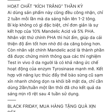
———
HOẠT CHẤT “KÍCH TRẮNG” THẦN KỲ
Ai dùng sản phẩm này cũng đều công nhận, chỉ
2 tuần mỗi lần mà da sáng hẳn lên 1-2 tông.
Bí kíp không có gì đặc biệt, chỉ đơn giản là sự
kết hợp của 10% Mandelic Acid và 5% PHA.
Nhân vật thứ chính PHA thì hút ẩm, giúp da cải
thiện độ ẩm tốt hơn nhờ đó da căng bóng hơn.
Còn nhân vật chính Mandelic acid là thành phần
đã được chứng minh thông qua các thí nghiệm
Test in vivo ở da người là có khả năng ức chế
hoạt động của enzym Tyrosinase mạnh mẽ. Kết
hợp với năng lực thúc đẩy thế bào sừng cũ sạm
xỉn nhanh chóng dọn ra khỏi bề mặt da, chỉ cần
dùng 2lần/tuần một lần thôi đã cho kết quả da
sáng mịn rõ rệt sau 4 tuần sử dụng.
——
BLACK FRIDAY, MUA HÀNG TẶNG QUÀ XỊN