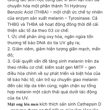
chuyển hóa một phần thành Tri Hydroxy
Benzoic Acid (THBA) – một chất ức chế tự nhiên
của enzym sản xuất melanin – Tyrosinase. Cả
THBG và THBA sẽ hoạt động đồng thời để cải
thiện sắc tố da theo 03 cơ chế:
1. Ức chế phản ứng oxy hóa, ngăn ngừa tổn
thương tế bào DNA do tia UV gây ra;
2. Giảm viêm, giảm hiện tượng giãn mạch, mẩn
đỏ;
3. Giải quyết vấn đề tăng sinh melanin trên da
theo nhiều cơ chế: kiểm soát gen MITF – gen
điều hòa chính về sự phát triển và biệt hóa của
tế bào hắc tố; cản trở sự chuyển giao melanin
đến các lớp da trên cùng; ngăn chặn sự tổng
hợp melanin một cách thái quá dưới tác động
của tia UV.
𝐌𝐚̣̂𝐭 𝐨𝐧𝐠 𝐥𝐞̂𝐧 𝐦𝐞𝐧 kích thích sản sinh Cathepsin D