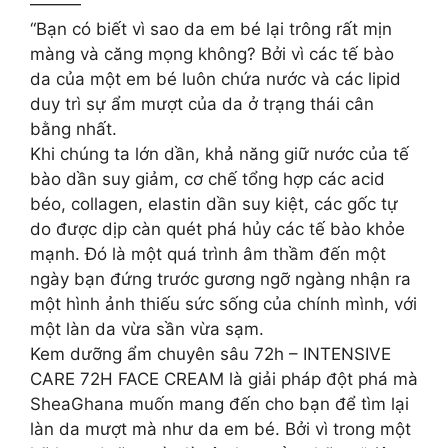
———
“Bạn có biết vì sao da em bé lại trông rất mịn
màng và căng mọng không? Bởi vì các tế bào
da của một em bé luôn chứa nước và các lipid
duy trì sự ẩm mượt của da ở trạng thái cân
bằng nhất.
Khi chúng ta lớn dần, khả năng giữ nước của tế
bào dần suy giảm, cơ chế tổng hợp các acid
béo, collagen, elastin dần suy kiệt, các gốc tự
do được dịp càn quét phá hủy các tế bào khỏe
mạnh. Đó là một quá trình âm thầm đến một
ngày bạn đứng trước gương ngỡ ngàng nhận ra
một hình ảnh thiếu sức sống của chính mình, với
một làn da vừa sần vừa sạm.
Kem dưỡng ẩm chuyên sâu 72h – INTENSIVE
CARE 72H FACE CREAM là giải pháp đột phá mà
SheaGhana muốn mang đến cho bạn để tìm lại
làn da mượt mà như da em bé. Bởi vì trong một