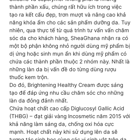
thành phần xấu, chúng rất hữu ích trong việc
tạo ra kết cấu đẹp, trơn mượt và nâng cao khả
năng khóa ẩm cho các sản phẩm dưỡng da. Tuy
nhiên, qua thực tế từ quá trình tư vấn vấn chăm
sóc da cho khách hàng, SheaGhana nhận ra có
một bộ phận không nhỏ người dùng mỹ phẩm bị
dị ứng hoặc sinh mụn ẩn khi dùng mỹ phẩm có
chứa các thành phần thuộc 2 nhóm này. Nhất là
những làn da bị vấn đề do từng dùng rượu
thuốc kem trộn.
Do đó, Brightening Healthy Cream được sáng
tạo để đáp ứng nhu cầu chăm sóc cho những
làn da đỏng đảnh nhất.
Chứa hoạt chất cao cấp Diglucosyl Gallic Acid
(THBG) – đạt giải vàng Incosmetic năm 2015 với
khả năng làm sáng da, chống oxi hóa cực
mạnh. Hoạt chất này khi sử dụng lên da sẽ
tương tác sinh học cùng các vi sinh vật trên da