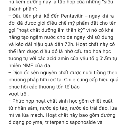
hũ kem dưỡng này là tập hợp của những “siêu
thành phần”:
– Đầu tiên phải kể đến Pentavitin – ngay khi ra
đời đã được giới điều chế mỹ phẩm đặt cho tên
gọi “hoạt chất dưỡng ẩm thần kỳ” vì nó có khả
năng tạo ngậm nước cho da ngay khi sử dụng
và kéo dài hiệu quả đến 72h. Hoạt chất này có
thể làm được điều đó là nhờ cấu tạo hoá học
tương tự với các acid amin của yếu tố giữ ẩm tự
nhiên NMF của da.
– Dịch ốc sên nguyên chất được nuôi trồng theo
phương pháp hữu cơ tại Chile cung cấp hiệu quả
phục hồi các thương tổn tế bào
vượt trội.
– Phức hợp hoạt chất sinh học gồm chiết xuất
từ nhân sâm, nước ép táo, nước éo trái đào, lúa
mì và lúa mạch. Hoạt chất này bao gồm đường
ở dạng polyme, triterpenic saponoside và