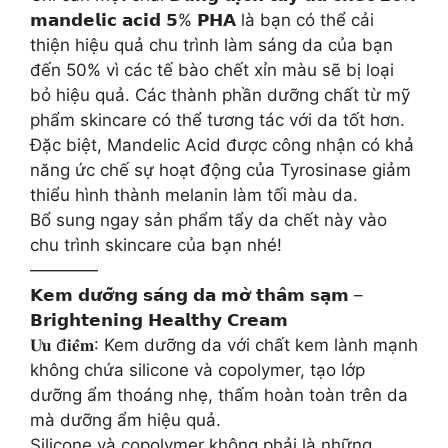
𝗺𝗮𝗻𝗱𝗲𝗹𝗶𝗰 𝗮𝗰𝗶𝗱 𝟱% 𝗣𝗛𝗔 là bạn có thể cải
thiện hiệu quả chu trình làm sáng da của bạn
đến 50% vì các tế bào chết xỉn màu sẽ bị loại
bỏ hiệu quả. Các thành phần dưỡng chất từ mỹ
phẩm skincare có thể tương tác với da tốt hơn.
Đặc biệt, Mandelic Acid được công nhận có khả
năng ức chế sự hoạt động của Tyrosinase giảm
thiểu hình thành melanin làm tối màu da.
Bổ sung ngay sản phẩm tẩy da chết này vào
chu trình skincare của bạn nhé!
————
𝗞𝗲𝗺 𝗱𝘂̛𝗼̛̃𝗻𝗴 𝘀𝗮́𝗻𝗴 𝗱𝗮 𝗺𝗼̛̀ 𝘁𝗵𝗮̂𝗺 𝘀𝗮̣𝗺 –
𝗕𝗿𝗶𝗴𝗵𝘁𝗲𝗻𝗶𝗻𝗴 𝗛𝗲𝗮𝗹𝘁𝗵𝘆 𝗖𝗿𝗲𝗮𝗺
𝐔̛𝐮 đ𝐢𝐞̂̉𝐦: Kem dưỡng da với chất kem lành mạnh
không chứa silicone và copolymer, tạo lớp
dưỡng ẩm thoáng nhẹ, thấm hoàn toàn trên da
mà dưỡng ẩm hiệu quả.
Silicone và copolymer không phải là những