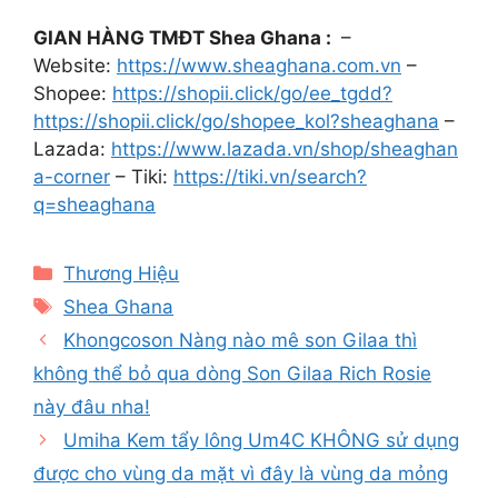
GIAN HÀNG TMĐT Shea Ghana :
–
Website:
https://www.sheaghana.com.vn
–
Shopee:
https://shopii.click/go/ee_tgdd?
https://shopii.click/go/shopee_kol?sheaghana
–
Lazada:
https://www.lazada.vn/shop/sheaghan
a-corner
– Tiki:
https://tiki.vn/search?
q=sheaghana
Categories
Thương Hiệu
Tags
Shea Ghana
Khongcoson Nàng nào mê son Gilaa thì
không thể bỏ qua dòng Son Gilaa Rich Rosie
này đâu nha!
Umiha Kem tẩy lông Um4C KHÔNG sử dụng
được cho vùng da mặt vì đây là vùng da mỏng