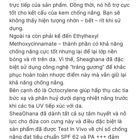
trực tiếp của sản phẩm. Đồng thời, nó hỗ trợ cực
tốt cho kết cấu của kem chống nắng. Bạn sẽ
không thấy hiện tượng nhờn – bết – rít khi sử
dụng.
Ngoài ra còn phải kể đến Ethylhexyl
Methoxycinnamate – thành phần có khả năng
chống nắng cực tốt nhưng lại để lại lớp nền
bóng và rít trên da. Vì thế, Sheaghana đã đặc
biệt sử dụng công nghệ “tráng gương” để khắc
phục hoàn toàn nhược điểm này mà vẫn giữ lại
khả năng chống nắng.
Bên cạnh đó là Octocrylene giúp hấp thụ các tia
bức xạ và phân huỷ dưới dạng nhiệt năng trước
khi các tia UV tiếp xúc với da.
SheaGhana đã dành tất cả sự tâm huyết và nỗ
lực cho đứa con cưng này và điều đặc biệt là
sản phẩm đã được Test In Vivo về chỉ số chống
nắng đạt tiêu chuẩn SPF 62 và PA +++ đảm