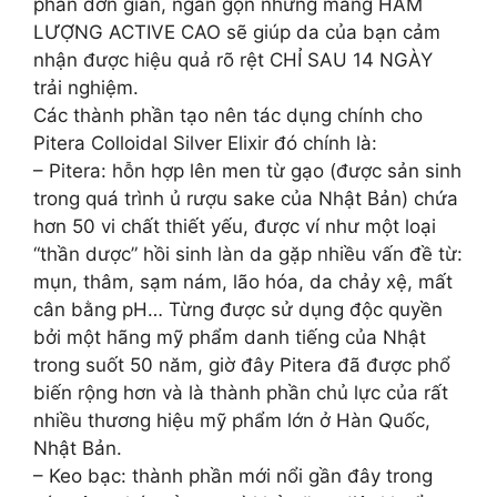
phần đơn giản, ngắn gọn nhưng mang HÀM
LƯỢNG ACTIVE CAO sẽ giúp da của bạn cảm
nhận được hiệu quả rõ rệt CHỈ SAU 14 NGÀY
trải nghiệm.
Các thành phần tạo nên tác dụng chính cho
Pitera Colloidal Silver Elixir đó chính là:
– Pitera: hỗn hợp lên men từ gạo (được sản sinh
trong quá trình ủ rượu sake của Nhật Bản) chứa
hơn 50 vi chất thiết yếu, được ví như một loại
“thần dược” hồi sinh làn da gặp nhiều vấn đề từ:
mụn, thâm, sạm nám, lão hóa, da chảy xệ, mất
cân bằng pH… Từng được sử dụng độc quyền
bởi một hãng mỹ phẩm danh tiếng của Nhật
trong suốt 50 năm, giờ đây Pitera đã được phổ
biến rộng hơn và là thành phần chủ lực của rất
nhiều thương hiệu mỹ phẩm lớn ở Hàn Quốc,
Nhật Bản.
– Keo bạc: thành phần mới nổi gần đây trong