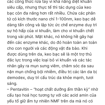
các công thức rửa tay vì khả năng diệt khuẩn
siêu cấp, nhưng thực tế thì tác dụng của keo
bạc còn đa năng hơn rất nhiều. Chứa các phân
tử có kích thước nano chỉ 1-100nm, keo bạc dễ
dàng tấn công và lập tức ức chế enzyme duy trì
sự hô hấp của vi khuẩn, làm cho vi khuẩn chết
trong vài phút. Mặt khác, nó không hề gây hại
đến các enzyme khác, do đó hoàn toàn an toàn
cho con người và các động vật đa bào. Khi
được dùng trên da, keo bạc sẽ là một trợ thủ
đắc lực trong việc loại bỏ vi khuẩn và các tác
nhân gây ra mụn sưng viêm, chăm sóc da sau
nặn mụn chống bội nhiễm, điều trị các làn da bị
demodex, duy trì cấu trúc da khỏe mạnh, tươi
sáng.
– Pentavitin – “hoạt chất dưỡng ẩm thần kỳ” nhờ
cấu tạo hoá học tương tự với các acid amin của
yếu tố giữ ẩm tự nhiên NMF trên da mà nó có