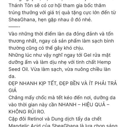
Thánh Tôn sẽ có cơ hội tham gia bốc thăm
trúng thưởng với giá trị quà tặng cực lớn đến từ
SheaGhana, hẹn gặp nhau ở đó nhé.
——-
Vào những thời điểm làn da đỏng đảnh và tổn
thương nhất, ngay cả sản phẩm làm sạch bình
thường cũng có thể gây khó chịu.
Những lúc như vậy nghĩ ngay tới Gel rửa mặt
dưỡng ẩm và làm dịu nhẹ với tinh chất Hemp
Seed Oil. Vừa làm sạch, vừa nuông chiều làn
da.
ĐẸP NHANH KỊP TẾT, ĐẸP BỀN VÀ ÍT PHẢI TRẢ
GIÁ
Chắng mấy chốc mà tết kéo đến nơi, dưỡng da
vào thời gian này cần NHANH – HIỆU QUẢ –
KHÔNG RỦI RO.
Cặp đôi Retinol và Dung dịch tẩy da chết
Mandelic Acid của SheaGhana là lựa chọn sáng