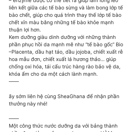
– enzyme được cơ thể tiết ra giúp làm lỏng lẻo
liên kết giữa các tế bào sừng và làm bong lớp tế
bào chết, giúp cho quá trình thay thế lớp tế bào
chết xỉn màu bằng những tế bào khỏe mạnh
thuận lợi hơn.
Kem dưỡng giàu dinh dưỡng với những thành
phần phục hồi da mạnh mẽ như “tế bào gốc” Bio
–Placenta, dầu hạt táo, dầu jojoba, chiết xuất rễ
hoa mẫu đơn, chiết xuất lá hương thảo… giúp
chống oxi hóa, tái cấu trúc hàng rào bảo vệ da,
khóa ẩm cho da một cách lành mạnh.
——
ãy sớm liên hệ cùng SheaGhana để nhận phần
thưởng này nhé!
——
Một công thức nước dưỡng da với bảng thành