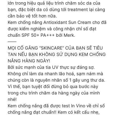
lớn trong hiệu quả liệu trình chăm sóc da của
bạn, đặc biệt da có dùng tới treatment lại càng
cần bảo vệ tốt hơn nữa.
Kem chống nắng Antioxidant Sun Cream cho đã
được kiểm nghiệm và công nhận chỉ số đạt
chuẩn SPF 50+ PA+++ bởi Merk.
——
MỌI CỐ GẮNG “SKINCARE” CỦA BẠN SẼ TIÊU
TAN NẾU BẠN KHÔNG SỬ DỤNG KEM CHỐNG
NẮNG HÀNG NGÀY!
Bởi sức mạnh của tia UV thực sự đáng sợ.
Không chỉ làm da nhanh lão hoá, sạm nám mà
chúng còn là nguyên nhân số 1 gây ung thư da.
Vì thế, bạn tuyệt đối đừng bỏ qua bước này
trong chu trình chăm da hàng ngày của mình
nhé!
Kem chống nắng đã được test In Vino về chỉ số
chống nắng đạt chuẩn!! Kem có kết cấu nhẹ,