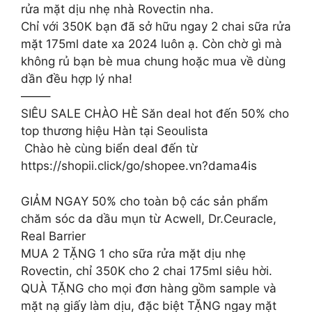
rửa mặt dịu nhẹ nhà Rovectin nha.
Chỉ với 350K bạn đã sở hữu ngay 2 chai sữa rửa
mặt 175ml date xa 2024 luôn ạ. Còn chờ gì mà
không rủ bạn bè mua chung hoặc mua về dùng
dần đều hợp lý nha!
——–
SIÊU SALE CHÀO HÈ Săn deal hot đến 50% cho
top thương hiệu Hàn tại Seoulista
️ Chào hè cùng biển deal đến từ
https://shopii.click/go/shopee.vn?dama4is
GIẢM NGAY 50% cho toàn bộ các sản phẩm
chăm sóc da dầu mụn từ Acwell, Dr.Ceuracle,
Real Barrier
MUA 2 TẶNG 1 cho sữa rửa mặt dịu nhẹ
Rovectin, chỉ 350K cho 2 chai 175ml siêu hời.
QUÀ TẶNG cho mọi đơn hàng gồm sample và
mặt nạ giấy làm dịu, đặc biệt TẶNG ngay mặt