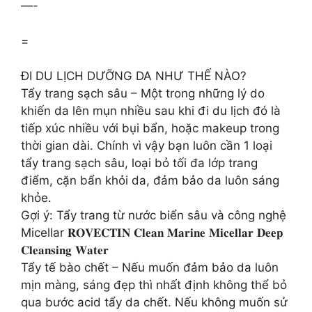
—-
=
ĐI DU LỊCH DƯỠNG DA NHƯ THẾ NÀO?
Tẩy trang sạch sâu – Một trong những lý do
khiến da lên mụn nhiều sau khi đi du lịch đó là
tiếp xúc nhiều với bụi bẩn, hoặc makeup trong
thời gian dài. Chính vì vậy bạn luôn cần 1 loại
tẩy trang sạch sâu, loại bỏ tối đa lớp trang
điểm, cặn bẩn khỏi da, đảm bảo da luôn sáng
khỏe.
Gợi ý: Tẩy trang từ nước biển sâu và công nghệ
Micellar 𝐑𝐎𝐕𝐄𝐂𝐓𝐈𝐍 𝐂𝐥𝐞𝐚𝐧 𝐌𝐚𝐫𝐢𝐧𝐞 𝐌𝐢𝐜𝐞𝐥𝐥𝐚𝐫 𝐃𝐞𝐞𝐩
𝐂𝐥𝐞𝐚𝐧𝐬𝐢𝐧𝐠 𝐖𝐚𝐭𝐞𝐫
Tẩy tế bào chết – Nếu muốn đảm bảo da luôn
mịn màng, sáng đẹp thì nhất định không thể bỏ
qua bước acid tẩy da chết. Nếu không muốn sử