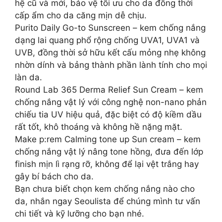
hệ cũ và mới, bảo vệ tối ưu cho da đồng thời
cấp ẩm cho da căng mịn dễ chịu.
Purito Daily Go-to Sunscreen – kem chống nắng
dạng lai quang phổ rộng chống UVA1, UVA1 và
UVB, đồng thời sở hữu kết cấu mỏng nhẹ không
nhờn dính và bảng thành phần lành tính cho mọi
làn da.
Round Lab 365 Derma Relief Sun Cream – kem
chống nắng vật lý với công nghệ non-nano phản
chiếu tia UV hiệu quả, đặc biệt có độ kiềm dầu
rất tốt, khô thoáng và không hề nặng mặt.
Make p:rem Calming tone up Sun cream – kem
chống nắng vật lý nâng tone hồng, đưa đến lớp
finish mịn lì rạng rỡ, không để lại vệt trắng hay
gây bí bách cho da.
Bạn chưa biết chọn kem chống nắng nào cho
da, nhắn ngay Seoulista để chúng mình tư vấn
chi tiết và kỹ lưỡng cho bạn nhé.