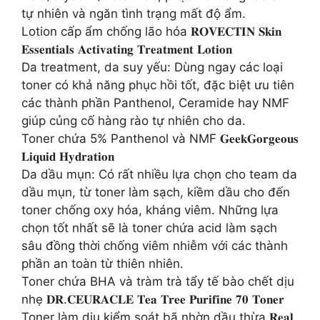
tự nhiên và ngăn tình trạng mất độ ẩm.
Lotion cấp ẩm chống lão hóa 𝐑𝐎𝐕𝐄𝐂𝐓𝐈𝐍 𝐒𝐤𝐢𝐧
𝐄𝐬𝐬𝐞𝐧𝐭𝐢𝐚𝐥𝐬 𝐀𝐜𝐭𝐢𝐯𝐚𝐭𝐢𝐧𝐠 𝐓𝐫𝐞𝐚𝐭𝐦𝐞𝐧𝐭 𝐋𝐨𝐭𝐢𝐨𝐧
Da treatment, da suy yếu: Dùng ngay các loại
toner có khả năng phục hồi tốt, đặc biệt ưu tiên
các thành phần Panthenol, Ceramide hay NMF
giúp củng cố hàng rào tự nhiên cho da.
Toner chứa 5% Panthenol và NMF 𝐆𝐞𝐞𝐤𝐆𝐨𝐫𝐠𝐞𝐨𝐮𝐬
𝐋𝐢𝐪𝐮𝐢𝐝 𝐇𝐲𝐝𝐫𝐚𝐭𝐢𝐨𝐧
Da dầu mụn: Có rất nhiều lựa chọn cho team da
dầu mụn, từ toner làm sạch, kiềm dầu cho đến
toner chống oxy hóa, kháng viêm. Những lựa
chọn tốt nhất sẽ là toner chứa acid làm sạch
sâu đồng thời chống viêm nhiễm với các thành
phần an toàn từ thiên nhiên.
Toner chứa BHA và tràm trà tẩy tế bào chết dịu
nhẹ 𝐃𝐑.𝐂𝐄𝐔𝐑𝐀𝐂𝐋𝐄 𝐓𝐞𝐚 𝐓𝐫𝐞𝐞 𝐏𝐮𝐫𝐢𝐟𝐢𝐧𝐞 𝟕𝟎 𝐓𝐨𝐧𝐞𝐫
Toner làm dịu kiểm soát bã nhờn dầu thừa 𝐑𝐞𝐚𝐥