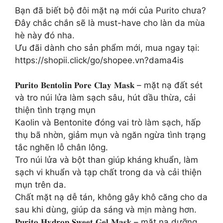
Bạn đã biết bộ đôi mặt nạ mới của Purito chưa?
Đây chắc chắn sẽ là must-have cho làn da mùa
hè này đó nha.
Ưu đãi dành cho sản phẩm mới, mua ngay tại:
https://shopii.click/go/shopee.vn?dama4is
𝐏𝐮𝐫𝐢𝐭𝐨 𝐁𝐞𝐧𝐭𝐨𝐥𝐢𝐧 𝐏𝐨𝐫𝐞 𝐂𝐥𝐚𝐲 𝐌𝐚𝐬𝐤 – mặt nạ đất sét
và tro núi lửa làm sạch sâu, hút dầu thừa, cải
thiện tình trạng mụn
Kaolin và Bentonite đóng vai trò làm sạch, hấp
thụ bã nhờn, giảm mụn và ngăn ngừa tình trạng
tắc nghẽn lỗ chân lông.
Tro núi lửa và bột than giúp kháng khuẩn, làm
sạch vi khuẩn và tạp chất trong da và cải thiện
mụn trên da.
Chất mặt nạ dễ tán, không gây khô căng cho da
sau khi dùng, giúp da sáng và mịn màng hơn.
𝐏𝐮𝐫𝐢𝐭𝐨 𝐇𝐲𝐝𝐫𝐨𝐩 𝐒𝐰𝐞𝐞𝐭 𝐆𝐞𝐥 𝐌𝐚𝐬𝐤 – mặt nạ dưỡng