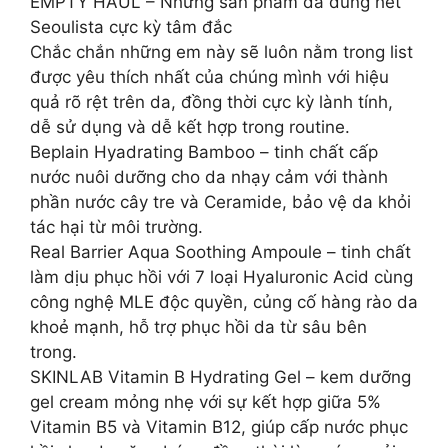
EMPTY HAUL – Những sản phẩm đã dùng hết
Seoulista cực kỳ tâm đắc
Chắc chắn những em này sẽ luôn nằm trong list
được yêu thích nhất của chúng mình với hiệu
quả rõ rệt trên da, đồng thời cực kỳ lành tính,
dễ sử dụng và dễ kết hợp trong routine.
Beplain Hyadrating Bamboo – tinh chất cấp
nước nuôi dưỡng cho da nhạy cảm với thành
phần nước cây tre và Ceramide, bảo vệ da khỏi
tác hại từ môi trường.
Real Barrier Aqua Soothing Ampoule – tinh chất
làm dịu phục hồi với 7 loại Hyaluronic Acid cùng
công nghệ MLE độc quyền, củng cố hàng rào da
khoẻ mạnh, hỗ trợ phục hồi da từ sâu bên
trong.
SKINLAB Vitamin B Hydrating Gel – kem dưỡng
gel cream mỏng nhẹ với sự kết hợp giữa 5%
Vitamin B5 và Vitamin B12, giúp cấp nước phục