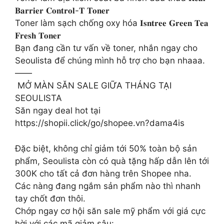
𝐁𝐚𝐫𝐫𝐢𝐞𝐫 𝐂𝐨𝐧𝐭𝐫𝐨𝐥-𝐓 𝐓𝐨𝐧𝐞𝐫
Toner làm sạch chống oxy hóa 𝐈𝐬𝐧𝐭𝐫𝐞𝐞 𝐆𝐫𝐞𝐞𝐧 𝐓𝐞𝐚
𝐅𝐫𝐞𝐬𝐡 𝐓𝐨𝐧𝐞𝐫
Bạn đang cần tư vấn về toner, nhắn ngay cho
Seoulista để chúng mình hỗ trợ cho bạn nhaaa.
——
️ MỞ MÀN SĂN SALE GIỮA THÁNG TẠI
SEOULISTA
Săn ngay deal hot tại
https://shopii.click/go/shopee.vn?dama4is
Đặc biệt, không chỉ giảm tới 50% toàn bộ sản
phẩm, Seoulista còn có quà tặng hấp dẫn lên tới
300K cho tất cả đơn hàng trên Shopee nha.
Các nàng đang ngắm sản phẩm nào thì nhanh
tay chốt đơn thôi.
Chớp ngay cơ hội săn sale mỹ phẩm với giá cực
hời với các mã giảm sâu: