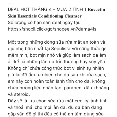
—-
DEAL HOT THÁNG 4 – MUA 2 TÍNH 1 𝐑𝐨𝐯𝐞𝐜𝐭𝐢𝐧
𝐒𝐤𝐢𝐧 𝐄𝐬𝐬𝐞𝐧𝐭𝐢𝐚𝐥𝐬 𝐂𝐨𝐧𝐝𝐢𝐭𝐢𝐨𝐧𝐢𝐧𝐠 𝐂𝐥𝐞𝐚𝐧𝐬𝐞𝐫
Số lượng có hạn săn deal ngay tại:
https://shopii.click/go/shopee.vn?dama4is
Một trong những dòng sữa rửa mặt an toàn và
dịu nhẹ bậc nhất tại Seoulista với công thức gel
mềm mịn, bọt mịn nhỏ và giúp làm sạch da êm
ái, kể cả những làn da tổn thương hay suy yếu.
Không chỉ chứa công thức bọt vi sinh tự nhiên
giữ lại độ ẩm tự nhiên cho da sau khi rửa sạch,
em này còn hoàn toàn lành tính cho da, không
chứa hương liệu nhân tạo, paraben, dầu khoáng
và steroid.
Đây sẽ là lựa chọn sữa rửa mặt cực kỳ lành tính
và thoải mái cho mọi làn da, dù da bạn đang
gặp vấn đề gì thì đều có thể an tâm dùng sữa