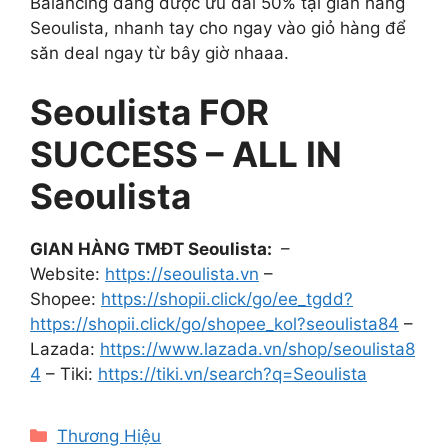
Balancing đang được ưu đãi 50% tại gian hàng
Seoulista, nhanh tay cho ngay vào giỏ hàng để
săn deal ngay từ bây giờ nhaaa.
Seoulista FOR
SUCCESS – ALL IN
Seoulista
GIAN HÀNG TMĐT Seoulista:
–
Website:
https://seoulista.vn
–
Shopee:
https://shopii.click/go/ee_tgdd?
https://shopii.click/go/shopee_kol?seoulista84
–
Lazada:
https://www.lazada.vn/shop/seoulista8
4
– Tiki:
https://tiki.vn/search?q=Seoulista
Categories
Thương Hiệu