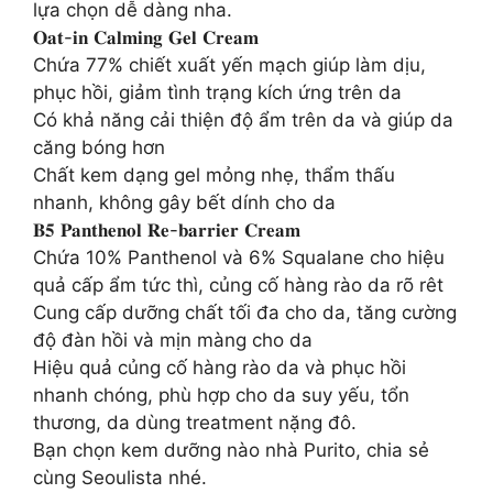
lựa chọn dễ dàng nha.
𝐎𝐚𝐭-𝐢𝐧 𝐂𝐚𝐥𝐦𝐢𝐧𝐠 𝐆𝐞𝐥 𝐂𝐫𝐞𝐚𝐦
Chứa 77% chiết xuất yến mạch giúp làm dịu,
phục hồi, giảm tình trạng kích ứng trên da
Có khả năng cải thiện độ ẩm trên da và giúp da
căng bóng hơn
Chất kem dạng gel mỏng nhẹ, thẩm thấu
nhanh, không gây bết dính cho da
𝐁𝟓 𝐏𝐚𝐧𝐭𝐡𝐞𝐧𝐨𝐥 𝐑𝐞-𝐛𝐚𝐫𝐫𝐢𝐞𝐫 𝐂𝐫𝐞𝐚𝐦
Chứa 10% Panthenol và 6% Squalane cho hiệu
quả cấp ẩm tức thì, củng cố hàng rào da rõ rêt
Cung cấp dưỡng chất tối đa cho da, tăng cường
độ đàn hồi và mịn màng cho da
Hiệu quả củng cố hàng rào da và phục hồi
nhanh chóng, phù hợp cho da suy yếu, tổn
thương, da dùng treatment nặng đô.
Bạn chọn kem dưỡng nào nhà Purito, chia sẻ
cùng Seoulista nhé.