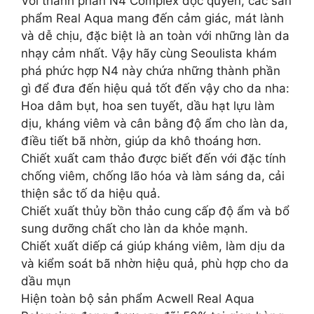
Với thành phần N4 Complex độc quyền, các sản
phẩm Real Aqua mang đến cảm giác, mát lành
và dễ chịu, đặc biệt là an toàn với những làn da
nhạy cảm nhất. Vậy hãy cùng Seoulista khám
phá phức hợp N4 này chứa những thành phần
gì để đưa đến hiệu quả tốt đến vậy cho da nha:
Hoa dâm bụt, hoa sen tuyết, dầu hạt lựu làm
dịu, kháng viêm và cân bằng độ ẩm cho làn da,
điều tiết bã nhờn, giúp da khô thoáng hơn.
Chiết xuất cam thảo được biết đến với đặc tính
chống viêm, chống lão hóa và làm sáng da, cải
thiện sắc tố da hiệu quả.
Chiết xuất thủy bồn thảo cung cấp độ ẩm và bổ
sung dưỡng chất cho làn da khỏe mạnh.
Chiết xuất diếp cá giúp kháng viêm, làm dịu da
và kiểm soát bã nhờn hiệu quả, phù hợp cho da
dầu mụn
Hiện toàn bộ sản phẩm Acwell Real Aqua