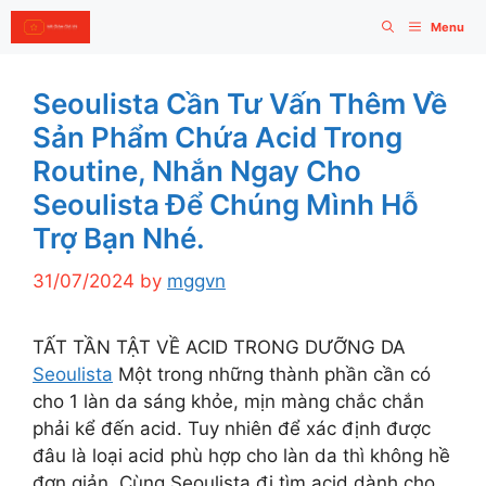
Skip
Menu
to
content
Seoulista Cần Tư Vấn Thêm Về
Sản Phẩm Chứa Acid Trong
Routine, Nhắn Ngay Cho
Seoulista Để Chúng Mình Hỗ
Trợ Bạn Nhé.
31/07/2024
by
mggvn
️TẤT TẦN TẬT VỀ ACID TRONG DƯỠNG DA
Seoulista
️Một trong những thành phần cần có
cho 1 làn da sáng khỏe, mịn màng chắc chắn
phải kể đến acid. Tuy nhiên để xác định được
đâu là loại acid phù hợp cho làn da thì không hề
đơn giản. Cùng Seoulista đi tìm acid dành cho