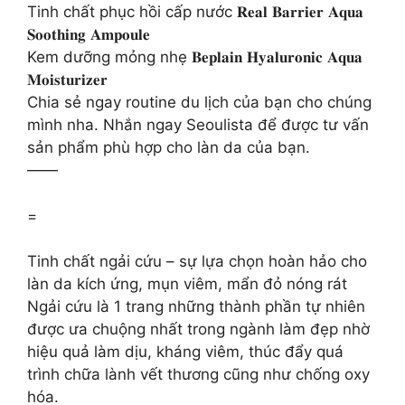
Tinh chất phục hồi cấp nước 𝐑𝐞𝐚𝐥 𝐁𝐚𝐫𝐫𝐢𝐞𝐫 𝐀𝐪𝐮𝐚
𝐒𝐨𝐨𝐭𝐡𝐢𝐧𝐠 𝐀𝐦𝐩𝐨𝐮𝐥𝐞
Kem dưỡng mỏng nhẹ 𝐁𝐞𝐩𝐥𝐚𝐢𝐧 𝐇𝐲𝐚𝐥𝐮𝐫𝐨𝐧𝐢𝐜 𝐀𝐪𝐮𝐚
𝐌𝐨𝐢𝐬𝐭𝐮𝐫𝐢𝐳𝐞𝐫
Chia sẻ ngay routine du lịch của bạn cho chúng
mình nha. Nhắn ngay Seoulista để được tư vấn
sản phẩm phù hợp cho làn da của bạn.
——
=
Tinh chất ngải cứu – sự lựa chọn hoàn hảo cho
làn da kích ứng, mụn viêm, mẩn đỏ nóng rát
Ngải cứu là 1 trang những thành phần tự nhiên
được ưa chuộng nhất trong ngành làm đẹp nhờ
hiệu quả làm dịu, kháng viêm, thúc đẩy quá
trình chữa lành vết thương cũng như chống oxy
hóa.