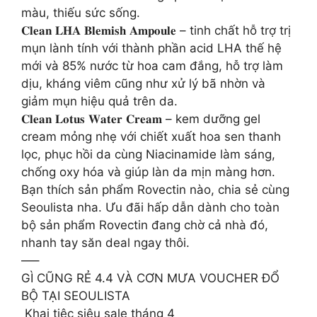
màu, thiếu sức sống.
𝐂𝐥𝐞𝐚𝐧 𝐋𝐇𝐀 𝐁𝐥𝐞𝐦𝐢𝐬𝐡 𝐀𝐦𝐩𝐨𝐮𝐥𝐞 – tinh chất hỗ trợ trị
mụn lành tính với thành phần acid LHA thế hệ
mới và 85% nước từ hoa cam đắng, hỗ trợ làm
dịu, kháng viêm cũng như xử lý bã nhờn và
giảm mụn hiệu quả trên da.
𝐂𝐥𝐞𝐚𝐧 𝐋𝐨𝐭𝐮𝐬 𝐖𝐚𝐭𝐞𝐫 𝐂𝐫𝐞𝐚𝐦 – kem dưỡng gel
cream mỏng nhẹ với chiết xuất hoa sen thanh
lọc, phục hồi da cùng Niacinamide làm sáng,
chống oxy hóa và giúp làn da mịn màng hơn.
Bạn thích sản phẩm Rovectin nào, chia sẻ cùng
Seoulista nha. Ưu đãi hấp dẫn dành cho toàn
bộ sản phẩm Rovectin đang chờ cả nhà đó,
nhanh tay săn deal ngay thôi.
—–
GÌ CŨNG RẺ 4.4 VÀ CƠN MƯA VOUCHER ĐỔ
BỘ TẠI SEOULISTA
️ Khai tiệc siêu sale tháng 4