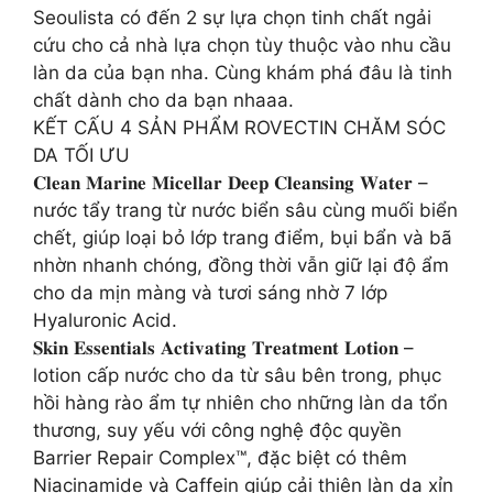
Seoulista có đến 2 sự lựa chọn tinh chất ngải
cứu cho cả nhà lựa chọn tùy thuộc vào nhu cầu
làn da của bạn nha. Cùng khám phá đâu là tinh
chất dành cho da bạn nhaaa.
KẾT CẤU 4 SẢN PHẨM ROVECTIN CHĂM SÓC
DA TỐI ƯU
𝐂𝐥𝐞𝐚𝐧 𝐌𝐚𝐫𝐢𝐧𝐞 𝐌𝐢𝐜𝐞𝐥𝐥𝐚𝐫 𝐃𝐞𝐞𝐩 𝐂𝐥𝐞𝐚𝐧𝐬𝐢𝐧𝐠 𝐖𝐚𝐭𝐞𝐫 –
nước tẩy trang từ nước biển sâu cùng muối biển
chết, giúp loại bỏ lớp trang điểm, bụi bẩn và bã
nhờn nhanh chóng, đồng thời vẫn giữ lại độ ẩm
cho da mịn màng và tươi sáng nhờ 7 lớp
Hyaluronic Acid.
𝐒𝐤𝐢𝐧 𝐄𝐬𝐬𝐞𝐧𝐭𝐢𝐚𝐥𝐬 𝐀𝐜𝐭𝐢𝐯𝐚𝐭𝐢𝐧𝐠 𝐓𝐫𝐞𝐚𝐭𝐦𝐞𝐧𝐭 𝐋𝐨𝐭𝐢𝐨𝐧 –
lotion cấp nước cho da từ sâu bên trong, phục
hồi hàng rào ẩm tự nhiên cho những làn da tổn
thương, suy yếu với công nghệ độc quyền
Barrier Repair Complex™, đặc biệt có thêm
Niacinamide và Caffein giúp cải thiện làn da xỉn