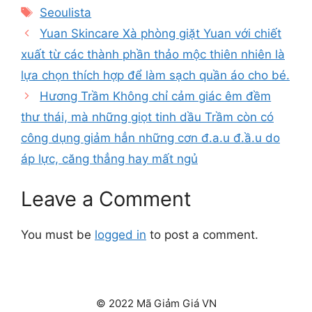
Tags
Seoulista
Yuan Skincare Xà phòng giặt Yuan với chiết
xuất từ các thành phần thảo mộc thiên nhiên là
lựa chọn thích hợp để làm sạch quần áo cho bé.
Hương Trầm Không chỉ cảm giác êm đềm
thư thái, mà những giọt tinh dầu Trầm còn có
công dụng giảm hẳn những cơn đ.a.u đ.ầ.u do
áp lực, căng thẳng hay mất ngủ
Leave a Comment
You must be
logged in
to post a comment.
© 2022 Mã Giảm Giá VN