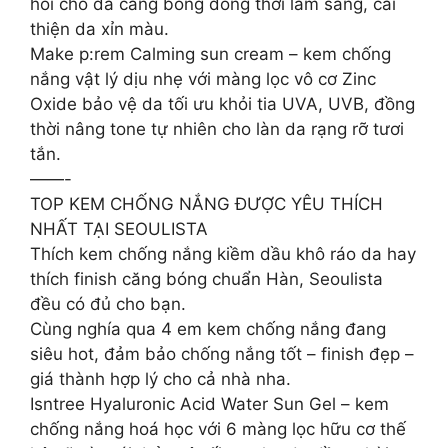
hồi cho da căng bóng đồng thời làm sáng, cải
thiện da xỉn màu.
Make p:rem Calming sun cream – kem chống
nắng vật lý dịu nhẹ với màng lọc vô cơ Zinc
Oxide bảo vệ da tối ưu khỏi tia UVA, UVB, đồng
thời nâng tone tự nhiên cho làn da rạng rỡ tươi
tắn.
——-
TOP KEM CHỐNG NẮNG ĐƯỢC YÊU THÍCH
NHẤT TẠI SEOULISTA
Thích kem chống nắng kiềm dầu khô ráo da hay
thích finish căng bóng chuẩn Hàn, Seoulista
đều có đủ cho bạn.
Cùng nghía qua 4 em kem chống nắng đang
siêu hot, đảm bảo chống nắng tốt – finish đẹp –
giá thành hợp lý cho cả nhà nha.
Isntree Hyaluronic Acid Water Sun Gel – kem
chống nắng hoá học với 6 màng lọc hữu cơ thế