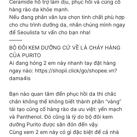
Ceramide hỗ trợ làm dịu, phục hồi và củng cố
hàng rào da khỏe mạnh.
Nếu đang phân vân lựa chọn tinh chất phù hợp
cho chu trình dưỡng da, nhắn chúng mình ngay
để Seoulista tư vấn cho bạn nha!
——–
BỘ ĐÔI KEM DƯỠNG CỨ VỀ LÀ CHÁY HÀNG
CỦA PURITO
Ai đang hóng 2 em này nhanh tay đặt hàng
ngay nào: https://shopii.click/go/shopee.vn?
dama4is
Bạn nào quan tâm đến phục hồi da thì chắc
chắn không thể không biết thành phần “vàng”
tái tạo củng cố hàng rào da ưu việt: yến mạch
và Panthenol. Đó cũng là lý do bộ đôi kem
dưỡng Purito được săn đón đến vậy.
Cùng xem 2 em này có gì đặc biệt để cả nhà