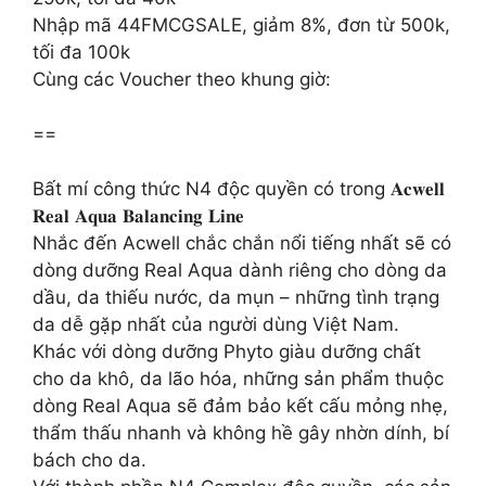
Nhập mã 44FMCGSALE, giảm 8%, đơn từ 500k,
tối đa 100k
Cùng các Voucher theo khung giờ:
==
Bất mí công thức N4 độc quyền có trong 𝐀𝐜𝐰𝐞𝐥𝐥
𝐑𝐞𝐚𝐥 𝐀𝐪𝐮𝐚 𝐁𝐚𝐥𝐚𝐧𝐜𝐢𝐧𝐠 𝐋𝐢𝐧𝐞
Nhắc đến Acwell chắc chắn nổi tiếng nhất sẽ có
dòng dưỡng Real Aqua dành riêng cho dòng da
dầu, da thiếu nước, da mụn – những tình trạng
da dễ gặp nhất của người dùng Việt Nam.
Khác với dòng dưỡng Phyto giàu dưỡng chất
cho da khô, da lão hóa, những sản phẩm thuộc
dòng Real Aqua sẽ đảm bảo kết cấu mỏng nhẹ,
thẩm thấu nhanh và không hề gây nhờn dính, bí
bách cho da.