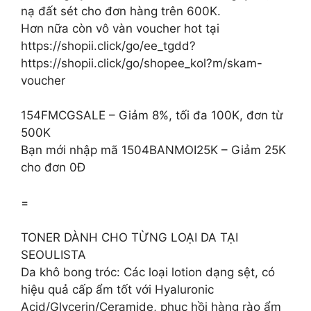
nạ đất sét cho đơn hàng trên 600K.
Hơn nữa còn vô vàn voucher hot tại
https://shopii.click/go/ee_tgdd?
https://shopii.click/go/shopee_kol?m/skam-
voucher
154FMCGSALE – Giảm 8%, tối đa 100K, đơn từ
500K
Bạn mới nhập mã 1504BANMOI25K – Giảm 25K
cho đơn 0Đ
=
TONER DÀNH CHO TỪNG LOẠI DA TẠI
SEOULISTA
Da khô bong tróc: Các loại lotion dạng sệt, có
hiệu quả cấp ẩm tốt với Hyaluronic
Acid/Glycerin/Ceramide, phục hồi hàng rào ẩm