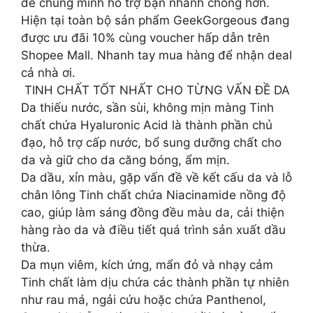
để chúng mình hỗ trợ bạn nhanh chóng hơn.
Hiện tại toàn bộ sản phẩm GeekGorgeous đang
được ưu đãi 10% cùng voucher hấp dẫn trên
Shopee Mall. Nhanh tay mua hàng để nhận deal
cả nhà ơi.
️ TINH CHẤT TỐT NHẤT CHO TỪNG VẤN ĐỀ DA
Da thiếu nước, sần sùi, không mịn màng Tinh
chất chứa Hyaluronic Acid là thành phần chủ
đạo, hỗ trợ cấp nước, bổ sung dưỡng chất cho
da và giữ cho da căng bóng, ẩm mịn.
Da dầu, xỉn màu, gặp vấn đề về kết cấu da và lỗ
chân lông Tinh chất chứa Niacinamide nồng độ
cao, giúp làm sáng đồng đều màu da, cải thiện
hàng rào da và điều tiết quá trình sản xuất dầu
thừa.
Da mụn viêm, kích ứng, mẩn đỏ và nhạy cảm
Tinh chất làm dịu chứa các thành phần tự nhiên
như rau má, ngải cứu hoặc chứa Panthenol,