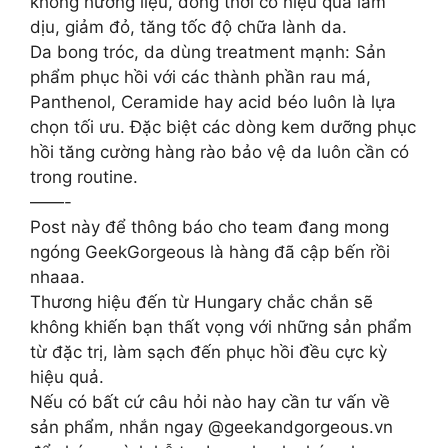
không hương liệu, đồng thời có hiệu quả làm
dịu, giảm đỏ, tăng tốc độ chữa lành da.
Da bong tróc, da dùng treatment mạnh: Sản
phẩm phục hồi với các thành phần rau má,
Panthenol, Ceramide hay acid béo luôn là lựa
chọn tối ưu. Đặc biệt các dòng kem dưỡng phục
hồi tăng cường hàng rào bảo vệ da luôn cần có
trong routine.
——-
Post này để thông báo cho team đang mong
ngóng GeekGorgeous là hàng đã cập bến rồi
nhaaa.
Thương hiệu đến từ Hungary chắc chắn sẽ
không khiến bạn thất vọng với những sản phẩm
từ đặc trị, làm sạch đến phục hồi đều cực kỳ
hiệu quả.
Nếu có bất cứ câu hỏi nào hay cần tư vấn về
sản phẩm, nhắn ngay @geekandgorgeous.vn