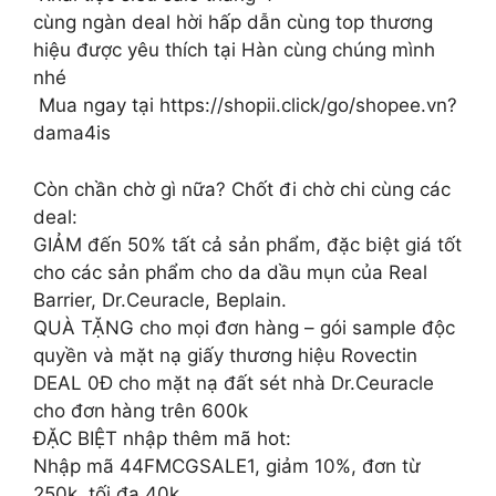
cùng ngàn deal hời️ hấp dẫn cùng top thương
hiệu được yêu thích tại Hàn cùng chúng mình
nhé
️ Mua ngay tại https://shopii.click/go/shopee.vn?
dama4is
Còn chần chờ gì nữa? Chốt đi chờ chi cùng các
deal:
GIẢM đến 50% tất cả sản phẩm, đặc biệt giá tốt
cho các sản phẩm cho da dầu mụn của Real
Barrier, Dr.Ceuracle, Beplain.
QUÀ TẶNG cho mọi đơn hàng – gói sample độc
quyền và mặt nạ giấy thương hiệu Rovectin
DEAL 0Đ cho mặt nạ đất sét nhà Dr.Ceuracle
cho đơn hàng trên 600k
ĐẶC BIỆT nhập thêm mã hot:
Nhập mã 44FMCGSALE1, giảm 10%, đơn từ
250k, tối đa 40k