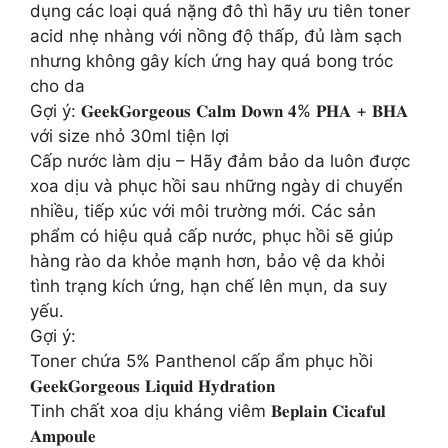
dụng các loại quá nặng đô thì hãy ưu tiên toner
acid nhẹ nhàng với nồng độ thấp, đủ làm sạch
nhưng không gây kích ứng hay quá bong tróc
cho da
Gợi ý: 𝐆𝐞𝐞𝐤𝐆𝐨𝐫𝐠𝐞𝐨𝐮𝐬 𝐂𝐚𝐥𝐦 𝐃𝐨𝐰𝐧 𝟒% 𝐏𝐇𝐀 + 𝐁𝐇𝐀
với size nhỏ 30ml tiện lợi
Cấp nước làm dịu – Hãy đảm bảo da luôn được
xoa dịu và phục hồi sau những ngày di chuyển
nhiều, tiếp xúc với môi trường mới. Các sản
phẩm có hiệu quả cấp nước, phục hồi sẽ giúp
hàng rào da khỏe mạnh hơn, bảo vệ da khỏi
tình trạng kích ứng, hạn chế lên mụn, da suy
yếu.
Gợi ý:
Toner chứa 5% Panthenol cấp ẩm phục hồi
𝐆𝐞𝐞𝐤𝐆𝐨𝐫𝐠𝐞𝐨𝐮𝐬 𝐋𝐢𝐪𝐮𝐢𝐝 𝐇𝐲𝐝𝐫𝐚𝐭𝐢𝐨𝐧
Tinh chất xoa dịu kháng viêm 𝐁𝐞𝐩𝐥𝐚𝐢𝐧 𝐂𝐢𝐜𝐚𝐟𝐮𝐥
𝐀𝐦𝐩𝐨𝐮𝐥𝐞