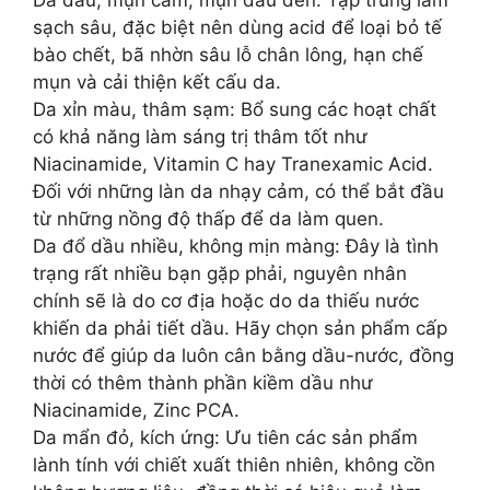
Da dầu, mụn cám, mụn đầu đen: Tập trung làm
sạch sâu, đặc biệt nên dùng acid để loại bỏ tế
bào chết, bã nhờn sâu lỗ chân lông, hạn chế
mụn và cải thiện kết cấu da.
Da xỉn màu, thâm sạm: Bổ sung các hoạt chất
có khả năng làm sáng trị thâm tốt như
Niacinamide, Vitamin C hay Tranexamic Acid.
Đối với những làn da nhạy cảm, có thể bắt đầu
từ những nồng độ thấp để da làm quen.
Da đổ dầu nhiều, không mịn màng: Đây là tình
trạng rất nhiều bạn gặp phải, nguyên nhân
chính sẽ là do cơ địa hoặc do da thiếu nước
khiến da phải tiết dầu. Hãy chọn sản phẩm cấp
nước để giúp da luôn cân bằng dầu-nước, đồng
thời có thêm thành phần kiềm dầu như
Niacinamide, Zinc PCA.
Da mẩn đỏ, kích ứng: Ưu tiên các sản phẩm
lành tính với chiết xuất thiên nhiên, không cồn