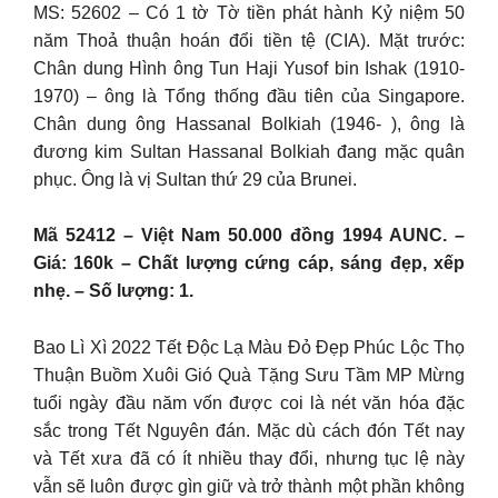
MS: 52602 – Có 1 tờ Tờ tiền phát hành Kỷ niệm 50
năm Thoả thuận hoán đổi tiền tệ (CIA). Mặt trước:
Chân dung Hình ông Tun Haji Yusof bin Ishak (1910-
1970) – ông là Tổng thống đầu tiên của Singapore.
Chân dung ông Hassanal Bolkiah (1946- ), ông là
đương kim Sultan Hassanal Bolkiah đang mặc quân
phục. Ông là vị Sultan thứ 29 của Brunei.
Mã 52412 – Việt Nam 50.000 đồng 1994 AUNC. –
Giá: 160k – Chất lượng cứng cáp, sáng đẹp, xếp
nhẹ. – Số lượng: 1.
Bao Lì Xì 2022 Tết Độc Lạ Màu Đỏ Đẹp Phúc Lộc Thọ
Thuận Buồm Xuôi Gió Quà Tặng Sưu Tầm MP Mừng
tuổi ngày đầu năm vốn được coi là nét văn hóa đặc
sắc trong Tết Nguyên đán. Mặc dù cách đón Tết nay
và Tết xưa đã có ít nhiều thay đổi, nhưng tục lệ này
vẫn sẽ luôn được gìn giữ và trở thành một phần không