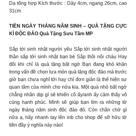
Da tổng hợp Kích thước : Dày 4cm, ngang 26cm, cao
31cm
TIỀN NGÀY THÁNG NĂM SINH – QUÀ TẶNG CỰC
KÌ ĐỘC ĐÁO Quà Tặng Sưu Tầm MP
Sắp tới sinh nhật người yêu Sắp tới sinh nhật người
thân sắp tới sinh nhật bạn bè Sắp thôi nôi cháu Hay
đôi khi chỉ là quà tặng bất ngờ Bạn đang khó khăn
trong vấn đề chọn lựa món quà tặng độc đáo mà trước
giờ bạn chưa nghĩ tới hay chỉ đơn giản là thể hiện sự
quan tâm của mình cho nửa kia. Một quà nhỏ bất ngờ
chẳng nhân dịp gì sẽ khiến cô ấy/anh ấy cảm thấy vô
cùng hạnh phúc. Mình sẽ giúp bạn tìm ra những tờ
ngày tháng năm sinh độc đáo đó. Còn chần chờ gì
nữa ạ, hãy nhanh tay lên inb cho shop để sỡ hữu tờ
tiền đầy ý nghĩa này nào!