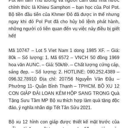
Pot lên làm Thủ tướng và người cầm đầu nhà nước
chính thức là Khieu Samphon – bạn học của Pol Pot.
Bộ tiền đầu tiên của Khmer Đỏ đã được in thế nhưng
ngay khi đó Pol Pot đã cho hủy bỏ lệnh phát hành,
những người có liên quan đến vụ việc này điều bị giết
hết!
Mã 10747 – Lot 5 Viet Nam 1 dong 1985 XF. – Giá:
80k – Số lượng: 1. Mã 6572 – VNCH 50 đồng 1969
hoa văn AUNC. – Giá: 50k/tờ. – Chất lượng cứng cáp,
sáng đẹp. – Số lượng: 2. HOTLINE: 090.252.4389 –
096.32.78910 Địa chỉ: 207/56 Nguyễn Văn Đậu –
Phường 11- Quận Bình Thạnh – TPHCM. BỘ XU 12
CON GIÁP ĐÀI LOAN KÈM HỘP SANG TRỌNG Quà
Tặng Sưu Tầm MP Bộ xu thích hợp làm quà tặng độc
đáo, ý nghĩa nhân dịp Tết Tân Sửu 2021.
Bộ xu 12 hình con giáp được thiết kế mặt trước của