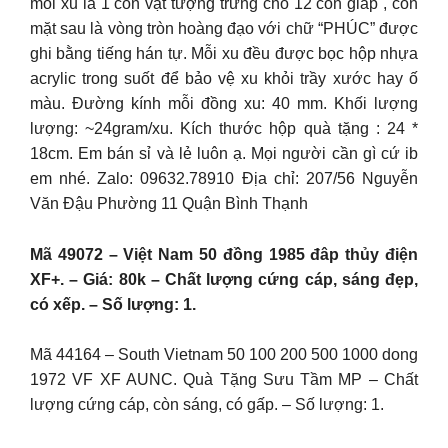
mỗi xu là 1 con vật tượng trưng cho 12 con giáp , còn
mặt sau là vòng tròn hoàng đạo với chữ “PHÚC” được
ghi bằng tiếng hán tự. Mỗi xu đều được bọc hộp nhựa
acrylic trong suốt để bảo vệ xu khỏi trầy xước hay ố
màu. Đường kính mỗi đồng xu: 40 mm. Khối lượng
lượng: ~24gram/xu. Kích thước hộp quà tặng : 24 *
18cm. Em bán sỉ và lẻ luôn ạ. Mọi người cần gì cứ ib
em nhé. Zalo: 09632.78910 Địa chỉ: 207/56 Nguyễn
Văn Đậu Phường 11 Quận Bình Thạnh
Mã 49072 – Việt Nam 50 đồng 1985 đâp thủy điện
XF+. – Giá: 80k – Chất lượng cứng cáp, sáng đẹp,
có xếp. – Số lượng: 1.
Mã 44164 – South Vietnam 50 100 200 500 1000 dong
1972 VF XF AUNC. Quà Tặng Sưu Tầm MP – Chất
lượng cứng cáp, còn sáng, có gấp. – Số lượng: 1.