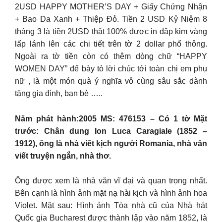
2USD HAPPY MOTHER’S DAY + Giấy Chứng Nhận
+ Bao Da Xanh + Thiệp Đỏ. Tiền 2 USD Kỷ Niệm 8
tháng 3 là tiền 2USD thật 100% được in dập kim vàng
lấp lánh lên các chi tiết trên tờ 2 dollar phổ thông.
Ngoài ra tờ tiền còn có thêm dòng chữ “HAPPY
WOMEN DAY” để bày tỏ lời chúc tới toàn chị em phụ
nữ , là một món quà ý nghĩa vô cùng sâu sắc dành
tặng gia đình, bạn bè …..
Năm phát hành:2005 MS: 476153 – Có 1 tờ Mặt
trước: Chân dung Ion Luca Caragiale (1852 –
1912), ông là nhà viết kịch người Romania, nhà văn
viết truyện ngắn, nhà thơ.
Ông được xem là nhà văn vĩ đại và quan trọng nhất.
Bên cạnh là hình ảnh mặt nạ hài kịch và hình ảnh hoa
Violet. Mặt sau: Hình ảnh Tòa nhà cũ của Nhà hát
Quốc gia Bucharest được thành lập vào năm 1852, là