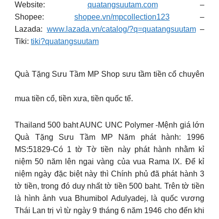
Website:
quatangsuutam.com
–
Shopee:
shopee.vn/mpcollection123
–
Lazada:
www.lazada.vn/catalog/?q=
quatangsuutam
–
Tiki:
tiki?quatangsuutam
Quà Tặng Sưu Tầm MP Shop sưu tầm tiền cổ chuyên
mua tiền cổ, tiền xưa, tiền quốc tế.
Thailand 500 baht AUNC UNC Polymer -Mệnh giá lớn
Quà Tặng Sưu Tầm MP Năm phát hành: 1996
MS:51829-Có 1 tờ Tờ tiền này phát hành nhằm kỉ
niệm 50 năm lên ngai vàng của vua Rama IX. Để kỉ
niệm ngày đặc biệt này thì Chính phủ đã phát hành 3
tờ tiền, trong đó duy nhất tờ tiền 500 baht. Trên tờ tiền
là hình ảnh vua Bhumibol Adulyadej, là quốc vương
Thái Lan trị vì từ ngày 9 tháng 6 năm 1946 cho đến khi