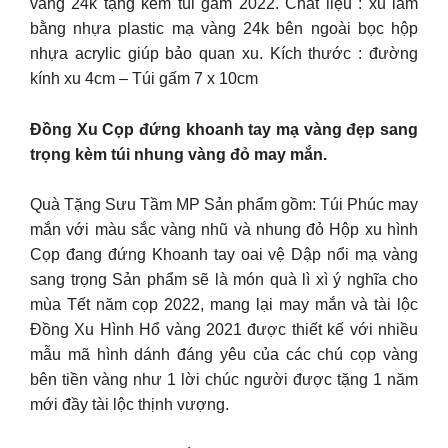
vàng 24k tặng kèm túi gấm 2022. Chất liệu : xu làm
bằng nhựa plastic mạ vàng 24k bên ngoài bọc hộp
nhựa acrylic giúp bảo quan xu. Kích thước : đường
kính xu 4cm – Túi gấm 7 x 10cm
Đồng Xu Cọp đứng khoanh tay mạ vàng đẹp sang
trọng kèm túi nhung vàng đỏ may mắn.
Quà Tặng Sưu Tầm MP Sản phẩm gồm: Túi Phúc may
mắn với màu sắc vàng nhũ và nhung đỏ Hộp xu hình
Cọp đang đứng Khoanh tay oai vệ Dập nổi mạ vàng
sang trọng Sản phẩm sẽ là món quà lì xì ý nghĩa cho
mùa Tết năm cọp 2022, mang lại may mắn và tài lộc
Đồng Xu Hình Hổ vàng 2021 được thiết kế với nhiều
mẫu mã hình dánh đáng yêu của các chú cọp vàng
bên tiền vàng như 1 lời chúc người được tặng 1 năm
mới đầy tài lộc thịnh vượng.