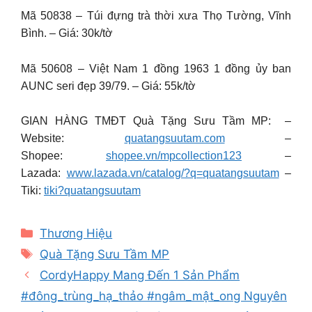
Mã 50838 – Túi đựng trà thời xưa Thọ Tường, Vĩnh
Bình. – Giá: 30k/tờ
Mã 50608 – Việt Nam 1 đồng 1963 1 đồng ủy ban
AUNC seri đẹp 39/79. – Giá: 55k/tờ
GIAN HÀNG TMĐT Quà Tặng Sưu Tầm MP: –
Website:
quatangsuutam.com
–
Shopee:
shopee.vn/mpcollection123
–
Lazada:
www.lazada.vn/catalog/?q=
quatangsuutam
–
Tiki:
tiki?quatangsuutam
Categories
Thương Hiệu
Tags
Quà Tặng Sưu Tầm MP
CordyHappy Mang Đến 1 Sản Phẩm
#đông_trùng_hạ_thảo #ngâm_mật_ong Nguyên