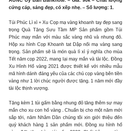
AUNC Uy Ban Banknote. – Giá: 90k – Chất lượng
cứng cáp, sáng đẹp, có xếp nhẹ. – Số lượng: 1.
Túi Phúc Lì xì + Xu Cọp mạ vàng khoanh tay đẹp sang
trọng Quà Tặng Sưu Tầm MP Sản phẩm gồm Túi
Phúc may mắn với màu sắc vàng nhũ và nhung đỏ.
Hộp xu hình Cọp Khoanh tat Dập nổi mạ vàng sang
trọng. Sản phẩm sẽ là món quà lì xì ý nghĩa cho mùa
Tết năm cọp 2022, mang lại may mắn và tài lộc. Đồng
Xu Hình Hổ vàng 2021 được thiết kế với nhiều mẫu
mã hình dánh đáng yêu của các chú cọp vàng bên tiền
vàng như 1 lời chúc người được tặng. 1 năm mới đầy
tài lộc thịnh vượng.
Tặng kèm 1 túi gấm bằng nhung đỏ tăng thêm sự may
mắn cho xu con hổ vàng . Chuẩn bị cho một năm mới
sắp tới, năm Nhâm Dần chúng tôi xin giới thiệu đến
quý khách hàng 1 sản phẩm mới. Đồng xu hình hổ