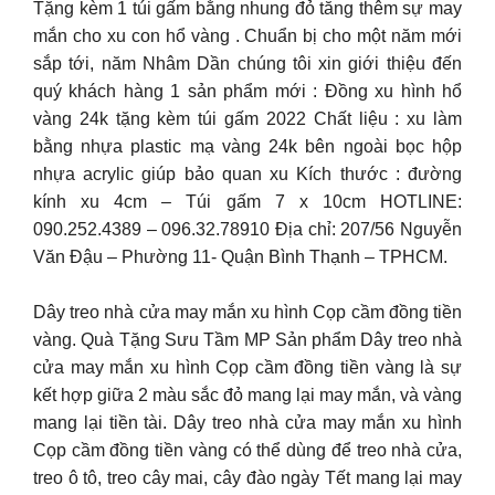
Tặng kèm 1 túi gấm bằng nhung đỏ tăng thêm sự may
mắn cho xu con hổ vàng . Chuẩn bị cho một năm mới
sắp tới, năm Nhâm Dần chúng tôi xin giới thiệu đến
quý khách hàng 1 sản phẩm mới : Đồng xu hình hổ
vàng 24k tặng kèm túi gấm 2022 Chất liệu : xu làm
bằng nhựa plastic mạ vàng 24k bên ngoài bọc hộp
nhựa acrylic giúp bảo quan xu Kích thước : đường
kính xu 4cm – Túi gấm 7 x 10cm HOTLINE:
090.252.4389 – 096.32.78910 Địa chỉ: 207/56 Nguyễn
Văn Đậu – Phường 11- Quận Bình Thạnh – TPHCM.
Dây treo nhà cửa may mắn xu hình Cọp cầm đồng tiền
vàng. Quà Tặng Sưu Tầm MP Sản phẩm Dây treo nhà
cửa may mắn xu hình Cọp cầm đồng tiền vàng là sự
kết hợp giữa 2 màu sắc đỏ mang lại may mắn, và vàng
mang lại tiền tài. Dây treo nhà cửa may mắn xu hình
Cọp cầm đồng tiền vàng có thể dùng để treo nhà cửa,
treo ô tô, treo cây mai, cây đào ngày Tết mang lại may