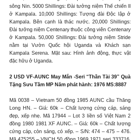
sông Nin. 5000 Shillings: Đài tưởng niệm Thế chiến II
ở Kampala. 10,000 Shillings: Tượng đài Độc lập ở
Kampala. Bên cạnh là thác nước. 20,000 Shillings:
Đài tưởng niệm Centenary thuộc công viên Centenary
ở Kampala. 50,000 Shillings: Đài tưởng niệm Stride
nằm tại Vườn Quốc hội Uganda và Khách sạn
Kampala Serena. Mặt sau: Hình ảnh động, thực vật
đặc hữu ở Uganda.
2 USD VF-AUNC May Mắn -Seri “Thần Tài 39” Quà
Tặng Sưu Tầm MP Năm phát hành: 1976 MS:8887
Mã 0038 – Vietnam 50 đồng 1985 AUNC cầu Thăng
Long HN. – Giá: 60k – Chất lượng cứng cáp, sáng
đẹp, xếp nhẹ. Mã 17944 – Lot 3 liền số Việt Nam 2
đồng 1980 1981 XF AUNC. – Giá: 60k – Chất lượng
cứng cáp, còn sáng, có xếp. – S/N: 474 – 475 – 476.
Mã 475255 – VNCH 50 đồng 1969 1971 seri 333716.