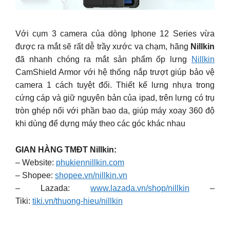
Với cụm 3 camera của dòng Iphone 12 Series vừa
được ra mắt sẽ rất dễ trầy xước va chạm, hãng
Nillkin
đã nhanh chóng ra mắt sản phẩm ốp lưng
Nillkin
CamShield Armor với hệ thống nắp trượt giúp bảo vệ
camera 1 cách tuyệt đối. Thiết kế lưng nhựa trong
cứng cáp và giữ nguyên bản của ipad, trên lưng có trụ
tròn ghép nối với phần bao da, giúp máy xoay 360 độ
khi dùng để dựng máy theo các góc khác nhau
GIAN HÀNG TMĐT Nillkin:
– Website:
phukiennillkin.com
– Shopee:
shopee.vn/nillkin.vn
– Lazada:
www.lazada.vn/shop/nillkin
–
Tiki:
tiki.vn/thuong-hieu/nillkin