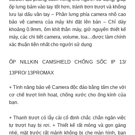
ốp lưng bám vào tay tốt hơn, tránh trơn trượt và không
lưu lại dấu vân tay – Phần lưng phía camera nhô cao
bảo vệ camera của máy khi đặt lên bàn – Chỉ dày
khoảng 0.9mm, ôm khít thân máy, giữ nguyên thiết kế
máy, các chi tiết camera, volume, loa…được làm chính
xác thuận tiện nhất cho người sử dụng
ỐP NILLKIN CAMSHIELD CHỐNG SỐC IP 13/
13PRO/ 13PROMAX
+ Tính năng bảo vệ Camera độc đáo bằng tấm che với
cơ chế trượt linh hoạt, chống xước cho ống kính của
bạn.
+ Thanh trượt có lẫy cài cố định chắc chắn ngăn việc
tự trượt hay bị rơi. + Thiết kế rất mỏng và gọn gàng
nhé, mặt trước rất mảnh không bị che màn hình, bạn