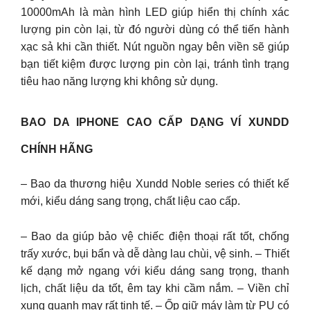
10000mAh là màn hình LED giúp hiển thị chính xác
lượng pin còn lại, từ đó người dùng có thể tiến hành
xạc sả khi cần thiết. Nút nguồn ngay bên viền sẽ giúp
bạn tiết kiệm được lượng pin còn lại, tránh tình trạng
tiêu hao năng lượng khi không sử dụng.
BAO DA IPHONE CAO CẤP DẠNG VÍ XUNDD
CHÍNH HÃNG
– Bao da thương hiệu Xundd Noble series có thiết kế
mới, kiểu dáng sang trọng, chất liệu cao cấp.
– Bao da giúp bảo vệ chiếc điện thoại rất tốt, chống
trấy xước, bụi bẩn và dễ dàng lau chùi, vệ sinh. – Thiết
kế dạng mở ngang với kiểu dáng sang trọng, thanh
lịch, chất liệu da tốt, êm tay khi cầm nắm. – Viền chỉ
xung quanh may rất tinh tế. – Ốp giữ máy làm từ PU có