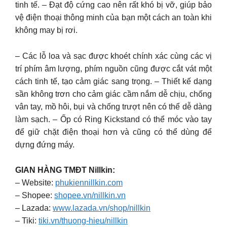
tinh tế. – Đạt độ cứng cao nên rất khó bị vỡ, giúp bảo
vệ điện thoại thông minh của bạn một cách an toàn khi
không may bị rơi.
– Các lỗ loa và sạc được khoét chính xác cùng các vị
trí phím âm lượng, phím nguồn cũng được cắt vát một
cách tinh tế, tạo cảm giác sang trọng. – Thiết kế dạng
sần không trơn cho cảm giác cầm nắm dễ chịu, chống
vân tay, mồ hôi, bụi và chống trượt nên có thể dễ dàng
làm sạch. – Ốp có Ring Kickstand có thể móc vào tay
để giữ chặt điện thoại hơn và cũng có thể dùng để
dựng đứng máy.
GIAN HÀNG TMĐT Nillkin:
– Website:
phukiennillkin.com
– Shopee:
shopee.vn/nillkin.vn
– Lazada:
www.lazada.vn/shop/nillkin
– Tiki:
tiki.vn/thuong-hieu/nillkin