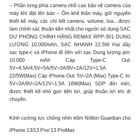
– Phần lưng phía camera nhô cao bảo vệ camera của
máy khi đặt lên bàn – Ôm khít thân máy, giữ nguyên
thiết kế máy, các chi tiết camera, volume, loa…được
làm chính xác thuận tiện nhất cho người sử dụng SẠC
DỰ PHÒNG CHÍNH HÃNG REMAX RPP-301 DUNG
LƯỢNG 10.000mAh, SẠC NHANH 22.5W Hai dây
sạc type-c và iPhone đi liền với sạc Dung lượng pin:
10.000 mAh Cáp Type-C Out:
5V=4.5A/4.5V=5A/5V=3A/9V=2A/12V=1.5A
22/5W(Max) Cáp iPhone Out: 5V=2A (Max) Type-C In:
5V=3A/9V=2A/12V=1.5A 18W(Max) SDP đời mới,
được thiết kế nhỏ gọn tiện lợi, giúp thuận lợi khi di
chuyển.
Kính cường lực chống nhìn trộm Nillkin Guardian cho
iPhone 13/13 Pro/ 13 ProMax