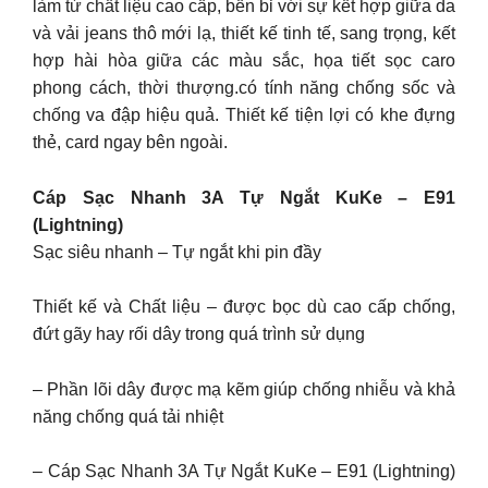
làm từ chất liệu cao cấp, bền bỉ với sự kết hợp giữa da
và vải jeans thô mới lạ, thiết kế tinh tế, sang trọng, kết
hợp hài hòa giữa các màu sắc, họa tiết sọc caro
phong cách, thời thượng.có tính năng chống sốc và
chống va đập hiệu quả. Thiết kế tiện lợi có khe đựng
thẻ, card ngay bên ngoài.
Cáp Sạc Nhanh 3A Tự Ngắt KuKe – E91
(Lightning)
Sạc siêu nhanh – Tự ngắt khi pin đầy
Thiết kế và Chất liệu – được bọc dù cao cấp chống,
đứt gãy hay rối dây trong quá trình sử dụng
– Phần lõi dây được mạ kẽm giúp chống nhiễu và khả
năng chống quá tải nhiệt
– Cáp Sạc Nhanh 3A Tự Ngắt KuKe – E91 (Lightning)