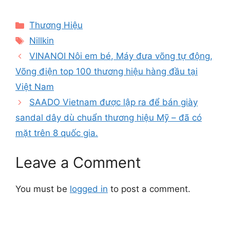
Categories
Thương Hiệu
Tags
Nillkin
VINANOI Nôi em bé, Máy đưa võng tự động,
Võng điện top 100 thương hiệu hàng đầu tại
Việt Nam
SAADO Vietnam được lập ra để bán giày
sandal dây dù chuẩn thương hiệu Mỹ – đã có
mặt trên 8 quốc gia.
Leave a Comment
You must be
logged in
to post a comment.