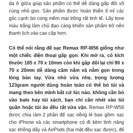
da ở giữa giúp sản phẩm có thể dễ dàng gấp đôi vô
cùng nhỏ gọn. Sản phẩm được hoàn thiện tỉ mỉ các
góc cạnh bo cong mềm mại trông rất tinh tế. Lấy tone
màu trắng làm chủ đạo càng khiến sản phẩm trở nên
thanh lịch vào cao cấp hơn.
Có thể nói rằng đế sạc Remax RP-W56 giống như
một chiếc điện thoại gấp gọn. Khi mở ra, có kích
thước 185 x 70 x 10mm còn khi gập đôi lại chỉ 90 x
70 x 20mm dễ dàng cầm nắm và nằm gọn trong
lòng bàn tay. Vừa nhỏ vừa nhẹ, trọng lượng
123gram người dùng hoàn toàn có thể bỏ túi và
mang theo bên mình bất cứ lúc nào, không cần bỏ
vào balo hay túi xách, bạn chỉ cần nhét vào túi
quần hoặc túi áo đều rất vừa vặn.
Remax RP-W56
được chia làm 2 phần đế sạc riêng lẻ bao gồm: sạc
cho iPhone và các smartphone có đi kèm tính năng
sạc không dây và AirPods (hai mặt đều sạc được), đế