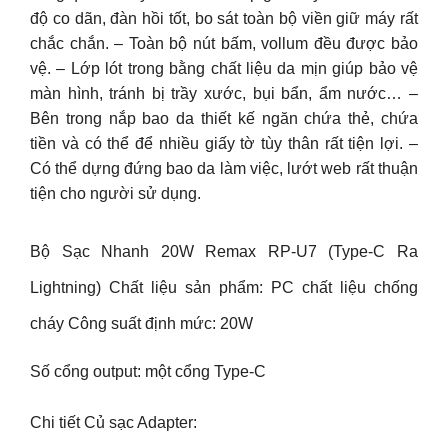
độ co dãn, đàn hồi tốt, bo sát toàn bộ viền giữ máy rất
chắc chắn. – Toàn bộ nút bấm, vollum đều được bảo
vệ. – Lớp lót trong bằng chất liệu da mịn giúp bảo vệ
màn hình, tránh bị trầy xước, bụi bẩn, ẩm nước… –
Bên trong nắp bao da thiết kế ngăn chứa thẻ, chứa
tiền và có thể để nhiều giấy tờ tùy thân rất tiện lợi. –
Có thể dựng đứng bao da làm việc, lướt web rất thuận
tiện cho người sử dụng.
Bộ Sạc Nhanh 20W Remax RP-U7 (Type-C Ra
Lightning) Chất liệu sản phẩm: PC chất liệu chống
cháy Công suất định mức: 20W
Số cổng output: một cổng Type-C
Chi tiết Củ sạc Adapter: