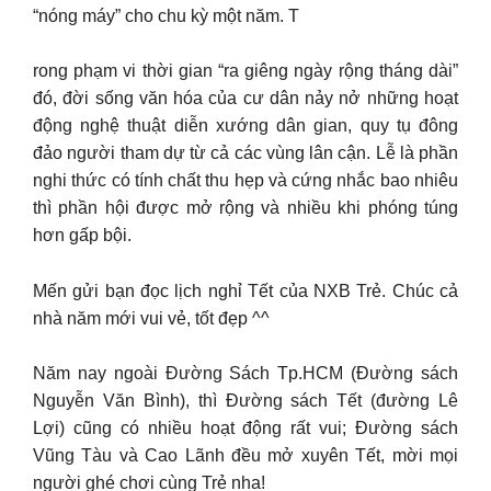
“nóng máy” cho chu kỳ một năm. T
rong phạm vi thời gian “ra giêng ngày rộng tháng dài”
đó, đời sống văn hóa của cư dân nảy nở những hoạt
động nghệ thuật diễn xướng dân gian, quy tụ đông
đảo người tham dự từ cả các vùng lân cận. Lễ là phần
nghi thức có tính chất thu hẹp và cứng nhắc bao nhiêu
thì phần hội được mở rộng và nhiều khi phóng túng
hơn gấp bội.
Mến gửi bạn đọc lịch nghỉ Tết của NXB Trẻ. Chúc cả
nhà năm mới vui vẻ, tốt đẹp ^^
Năm nay ngoài Đường Sách Tp.HCM (Đường sách
Nguyễn Văn Bình), thì Đường sách Tết (đường Lê
Lợi) cũng có nhiều hoạt động rất vui; Đường sách
Vũng Tàu và Cao Lãnh đều mở xuyên Tết, mời mọi
người ghé chơi cùng Trẻ nha!