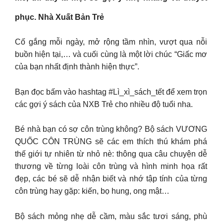
phục. Nhà Xuất Bản Trẻ
Cố gắng mỗi ngày, mở rộng tầm nhìn, vượt qua nỗi
buồn hiện tại,… và cuối cùng là một lời chúc “Giấc mơ
của bạn nhất định thành hiện thực”.
Bạn đọc bấm vào hashtag #Lì_xì_sách_tết để xem trọn
các gợi ý sách của NXB Trẻ cho nhiều độ tuổi nha.
Bé nhà bạn có sợ côn trùng không? Bộ sách VƯƠNG
QUỐC CÔN TRÙNG sẽ các em thích thú khám phá
thế giới tự nhiên từ nhỏ nè: thông qua câu chuyện dễ
thương về từng loài côn trùng và hình minh họa rất
đẹp, các bé sẽ dễ nhận biết và nhớ tập tính của từng
côn trùng hay gặp: kiến, bọ hung, ong mật…
Bộ sách mỏng nhẹ dễ cầm, màu sắc tươi sáng, phù