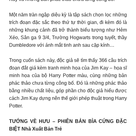
Một năm tràn ngập diệu kỳ là tập sách chọn lọc những
trích đoạn đặc sắc theo thứ tự thời gian, đi kèm đó là
những khung cảnh đã trở thành biểu tượng như Hẻm
Xéo, Sân ga 9 3/4, Trường Hogwarts trong tuyết, thầy
Dumbledore với ánh mắt tinh anh sau cặp kính…
Trong cuốn sách này, độc giả sẽ tìm thấy 366 câu trích
đoạn đắt giá kèm tranh minh họa của Jim Kay – họa sĩ
minh họa của bộ Harry Potter màu, cùng những bản
phác thảo chưa từng công bố. Đó là những phác thảo
bằng nhiều chất liệu, góp phần cho độc giả hiểu được
cách Jim Kay dựng nên thế giới phép thuật trong Harry
Potter.
TƯỚNG VỀ HƯU – PHIÊN BẢN BÌA CỨNG ĐẶC
BIỆT Nhà Xuất Bản Trẻ