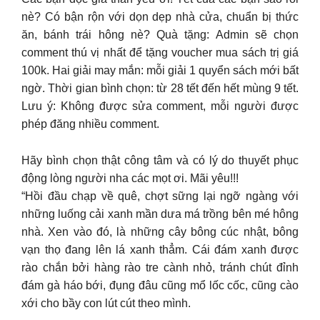
nè? Có bận rộn với dọn dẹp nhà cửa, chuẩn bị thức
ăn, bánh trái hông nè? Quà tặng: Admin sẽ chọn
comment thú vị nhất để tặng voucher mua sách trị giá
100k. Hai giải may mắn: mỗi giải 1 quyển sách mới bất
ngờ. Thời gian bình chọn: từ 28 tết đến hết mùng 9 tết.
Lưu ý: Không được sửa comment, mỗi người được
phép đăng nhiều comment.
Hãy bình chọn thật công tâm và có lý do thuyết phục
động lòng người nha các mọt ơi. Mãi yêu!!!
“Hồi đầu chạp về quê, chợt sững lại ngỡ ngàng với
những luống cải xanh mần dưa má trồng bên mé hông
nhà. Xen vào đó, là những cây bông cúc nhật, bông
vạn thọ đang lên lá xanh thẳm. Cái đám xanh được
rào chắn bởi hàng rào tre cành nhỏ, tránh chút đỉnh
đám gà háo bới, đụng đâu cũng mổ lốc cốc, cũng cào
xới cho bầy con lút cút theo mình.