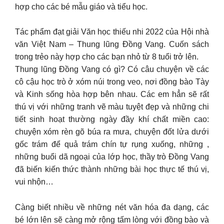
hợp cho các bé mẫu giáo và tiểu học.
Tác phẩm đạt giải Văn học thiếu nhi 2022 của Hội nhà
văn Việt Nam – Thung lũng Đồng Vang. Cuốn sách
trong trẻo này hợp cho các bạn nhỏ từ 8 tuổi trở lên.
Thung lũng Đồng Vang có gì? Có câu chuyện về các
cô cậu học trò ở xóm núi trong veo, nơi đồng bào Tày
và Kinh sống hòa hợp bên nhau. Các em hẳn sẽ rất
thú vị với những tranh vẽ màu tuyệt đẹp và những chi
tiết sinh hoạt thường ngày đầy khí chất miền cao:
chuyện xóm rèn gõ búa ra mưa, chuyện đốt lửa dưới
gốc trám để quả trám chín tự rụng xuống, những ,
những buổi dã ngoại của lớp học, thầy trò Đồng Vang
đã biến kiến thức thành những bài học thực tế thú vị,
vui nhộn…
Càng biết nhiều về những nét văn hóa đa dạng, các
bé lớn lên sẽ càng mở rộng tấm lòng với đồng bào và