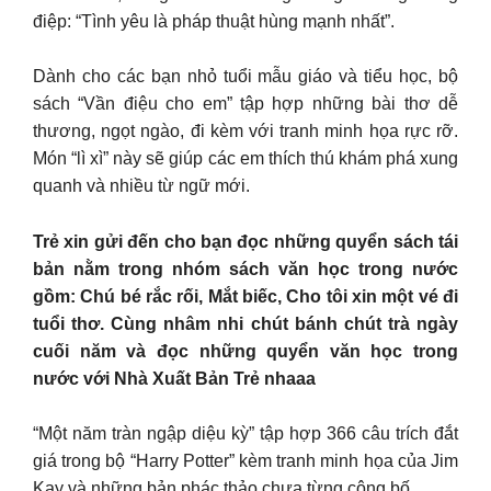
điệp: “Tình yêu là pháp thuật hùng mạnh nhất”.
Dành cho các bạn nhỏ tuổi mẫu giáo và tiểu học, bộ
sách “Vần điệu cho em” tập hợp những bài thơ dễ
thương, ngọt ngào, đi kèm với tranh minh họa rực rỡ.
Món “lì xì” này sẽ giúp các em thích thú khám phá xung
quanh và nhiều từ ngữ mới.
Trẻ xin gửi đến cho bạn đọc những quyển sách tái
bản nằm trong nhóm sách văn học trong nước
gồm: Chú bé rắc rối, Mắt biếc, Cho tôi xin một vé đi
tuổi thơ. Cùng nhâm nhi chút bánh chút trà ngày
cuối năm và đọc những quyển văn học trong
nước với Nhà Xuất Bản Trẻ nhaaa
“Một năm tràn ngập diệu kỳ” tập hợp 366 câu trích đắt
giá trong bộ “Harry Potter” kèm tranh minh họa của Jim
Kay và những bản phác thảo chưa từng công bố.