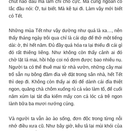
chút nào đâu mà làm chi cho cực. Má cũng ngoan cố
lắc đầu nói: Ờ, tui biết. Mà kệ tụi đi. Làm vậy mới biết
có Tết.
Những mùa Tết như vậy dường như quá là xa…, nên
thấy tháng ngày trôi qua chỉ là cái dịp để thở một tiếng
dài: ờ, thì hết năm. Đủ đầy quá hóa ra lại thiếu đi cái gì
đó rất thiêng liêng. Như không còn thấy cảnh ai đó
chờ lặt lá mai, hồi hộp coi nó đơm được bao nhiêu nụ.
Người ta có thể thuê mai từ nhà vườn, những cây mai
trổ sẵn nụ bông đầm đìa về đặt trong sân nhà, hết Tết
thì dẹp đi. Không còn thấy ai đó để dành cái đìa thiệt
ngon, quăng chà chôm xuống rủ cá vào làm tổ, để cuối
năm xúm lại tát đìa kiếm mấy con cá lóc cá trê ngon
lành bữa ba mươi nướng cúng.
Và người ta vẫn ào ào sống, đơn độc trong từng nỗi
nhớ điều xưa cũ. Như bây giờ, kêu tả lại mùi khói của