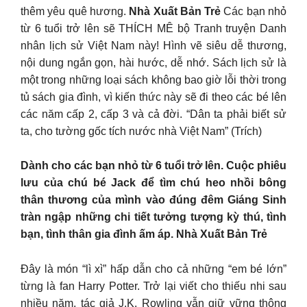
thêm yêu quê hương.
Nhà Xuất Bản Trẻ
Các bạn nhỏ
từ 6 tuổi trở lên sẽ THÍCH MÊ bộ Tranh truyện Danh
nhân lịch sử Việt Nam này! Hình vẽ siêu dễ thương,
nội dung ngắn gọn, hài hước, dễ nhớ. Sách lịch sử là
một trong những loại sách không bao giờ lỗi thời trong
tủ sách gia đình, vì kiến thức này sẽ đi theo các bé lên
các năm cấp 2, cấp 3 và cả đời. “Dân ta phải biết sử
ta, cho tường gốc tích nước nhà Việt Nam” (Trích)
Dành cho các bạn nhỏ từ 6 tuổi trở lên. Cuộc phiêu
lưu của chú bé Jack để tìm chú heo nhồi bông
thân thương của mình vào đúng đêm Giáng Sinh
tràn ngập những chi tiết tưởng tượng kỳ thú, tình
bạn, tình thân gia đình ấm áp. Nhà Xuất Bản Trẻ
Đây là món “lì xì” hấp dẫn cho cả những “em bé lớn”
từng là fan Harry Potter. Trở lại viết cho thiếu nhi sau
nhiều năm, tác giả J.K. Rowling vẫn giữ vững thông