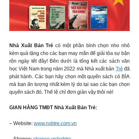
Nhà Xuất Bản Trẻ
có một phần bình chọn nho nhỏ
kèm quà tặng cho các bạn may mắn để giải tỏa sự bận
rộn ngày tết đây! Bên dưới là tổng kết các sách văn
học Việt Nam trong năm 2022 mà Nhà xuất bản
Trẻ
đã
phát hành. Các bạn hãy chọn một quyển sách có BÌA
mà bạn ấn tượng nhất kèm lý do tại sao các bạn chọn
quyển sách đó. Thể lệ chỉ đơn giản vậy thôi nè!
GIAN HÀNG TMĐT Nhà Xuất Bản Trẻ:
– Website:
www.nxbtre.com.vn
– Shopee:
shopee.vn/nxbtre