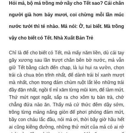
Hỏi má, bộ má trồng mớ nầy cho Tết sao? Cái chân
người già hơn bảy mươi, coi chừng mỗi lần múc
nước tưới thì té nhào. Má nói: Ờ, tui biết. Mà trồng
vậy cho biết có Tết. Nhà Xuất Bản Trẻ
Chỉ là để cho biết có Tết, mà mấy năm liền, dù cái tay
gãy xương sau lần trượt chân bên bờ nước, má vẫn
giữ Tết bằng cách đến chạp, là lụi hụi ra vườn, chọn
trái cà chua tròn trĩnh nhất, để dành trái bí xanh mượt
mà nhất, chọn trong đám chùm ruột lắt lẻo những trái
đầy đặn nhất, ngồi tỉ mỉ xăm từng mũi kim, để làm mứt.
Thứ mứt ngọt ngắt, sắp ra cho xôm tụ bàn trà, chớ
chẳng đứa nào ăn. Thấy má cứ thức đêm dậy sớm,
trông từng mảng nắng giòn để phơi phóng đám mứt,
bầy con cháu lắc đầu, nói má ơi, thời bây giờ hầu hết
ai cũng kiêng đường, những thứ mứt của má có ai rớ