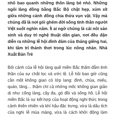
nhô bao quanh những thôn làng bé nhỏ. Những
ngôi làng đồng bằng Bắc Bộ chật hẹp, xúm xít
giữa những cánh đồng chia thửa vụn vặt. Vậy mà
chúng đã là nơi gói ghém đời sống tinh thần người
Việt suốt nghìn năm. Ít ai ngờ chúng là cái nôi sản
sinh và duy trì nghệ thuật dân gian, nơi đều đặn
diễn ra những lễ hội đình đám của tháng giêng hai,
khi tâm trí thảnh thơi trong lúc nông nhàn. Nhà
Xuất Bản Trẻ
Bối cảnh của lễ hội làng quê miền Bắc thấm đẫm tinh
thần của sự chắt lọc và ước lệ. Lễ hội bao giờ cũng
cần một không gian có lớp lang: đình, chùa, miếu,
quán, lăng… thậm chí cả những mốc không gian giản
dị như cổng làng, cây đa, gò đồi và sông hồ. Lễ hội
miền Bắc là sự kết hợp của hoạt động nghi thức trong
cảnh thiên nhiên và khí hậu đặc trưng, vừa là dấu tích
của nghi lễ mùa màng, vừa là cách khởi động làm