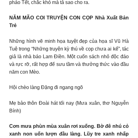
pháo Tết, chắc khó mà tả sao cho ra.
NĂM MÃO COI TRUYỆN CON CỌP Nhà Xuất Bản
Trẻ
Những hình vẽ minh họa tuyệt đẹp của họa sĩ Vũ Hà
Tuệ trong “Những truyện kỳ thú về cọp chưa ai kể”, tác
giả là nhà báo Lam Điền. Một cuốn sách nhỏ độc đáo
và rực rỡ, rất hợp để sưu tầm và thưởng thức vào đầu
năm con Mèo.
Hội chèo làng Đặng đi ngang ngõ
Mẹ bảo thôn Đoài hát tối nay (Mưa xuân, thơ Nguyễn
Bính)
Cơn mưa phùn mùa xuân rơi xuống. Bờ đê nhú cỏ
xanh non uốn lượn đầu làng. Lũy tre xanh nhấp