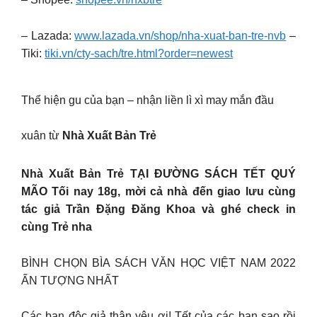
– Lazada:
www.lazada.vn/shop/nha-xuat-ban-tre-nvb
–
Tiki:
tiki.vn/cty-sach/tre.html?order=newest
Thể hiện gu của bạn – nhận liền lì xì may mắn đầu
xuân từ
Nhà Xuất Bản Trẻ
Nhà Xuất Bản Trẻ TẠI ĐƯỜNG SÁCH TẾT QUÝ
MÃO Tối nay 18g, mời cả nhà đến giao lưu cùng
tác giả Trần Đặng Đăng Khoa và ghé check in
cùng Trẻ nha
BÌNH CHỌN BÌA SÁCH VĂN HỌC VIỆT NAM 2022
ẤN TƯỢNG NHẤT
Các bạn độc giả thân yêu ơi! Tết của các bạn sao rồi