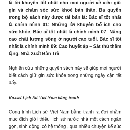
là lời khuyên tốt nhất cho mọi người về việc giữ
gìn và chăm sóc sức khoẻ bản thân. Ba quyển
trong bộ sách này được tái bản là: Bác sĩ tốt nhất
là chính mình 01: Những lời khuyên bổ ích cho
sức khỏe, Bác sĩ tốt nhất là chính mình 07: Nâng
cao chất lượng sống ở người cao tuổi, Bác sĩ tốt
nhất là chính mình 09: Cao huyết áp – Sát thủ thầm
lặng. Nhà Xuất Bản Trẻ
Nghiên cứu những quyển sách này sẽ giúp mọi người
biết cách giữ gìn sức khỏe trong những ngày cận tết
đấy.
𝑩𝒐𝒙𝒔𝒆𝒕 𝑳𝒊̣𝒄𝒉 𝑺𝒖̛̉ 𝑽𝒊𝒆̣̂𝒕 𝑵𝒂𝒎 𝒃𝒂̆̀𝒏𝒈 𝒕𝒓𝒂𝒏𝒉
Công trình Lịch sử Việt Nam bằng tranh ra đời nhằm
mục đích giới thiệu lịch sử nước nhà một cách ngắn
gọn, sinh động, có hệ thống , qua nhiều chuyện kể súc