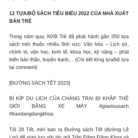
12 TỰA/BỘ SÁCH TIÊU BIỂU 2022 CỦA NHÀ XUẤT
BẢN TRẺ
Trong năm qua, NXB Trẻ đã phát hành gần 350 tựa
sách mới thuộc nhiều lĩnh vực: Văn hóa – Lịch sử,
chính trị, văn học, kinh tế, khoa học, kỹ năng – phát
triển bản thân, truyện tranh… (Chi tiết từng tựa/bộ tựa
tại comment)
[ĐƯỜNG SÁCH TẾT 2023]
BÍ KÍP DU LỊCH CỦA CHÀNG TRAI ĐI KHẮP THẾ
GIỚI BẰNG XE MÁY #giaoluusach
#trandangdangkhoa
Tối 28 Tết, mời bạn ra Đường sách Tết (đường Lê
Lợi) để giao lưu với tác giả Trần Đặng Đăng Khoa và