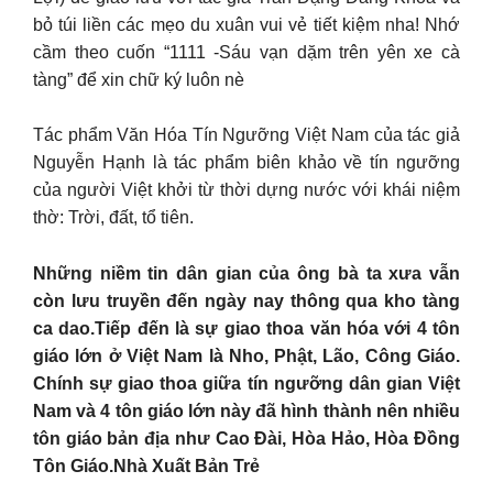
bỏ túi liền các mẹo du xuân vui vẻ tiết kiệm nha! Nhớ
cầm theo cuốn “1111 -Sáu vạn dặm trên yên xe cà
tàng” để xin chữ ký luôn nè
Tác phẩm Văn Hóa Tín Ngưỡng Việt Nam của tác giả
Nguyễn Hạnh là tác phẩm biên khảo về tín ngưỡng
của người Việt khởi từ thời dựng nước với khái niệm
thờ: Trời, đất, tổ tiên.
Những niềm tin dân gian của ông bà ta xưa vẫn
còn lưu truyền đến ngày nay thông qua kho tàng
ca dao.Tiếp đến là sự giao thoa văn hóa với 4 tôn
giáo lớn ở Việt Nam là Nho, Phật, Lão, Công Giáo.
Chính sự giao thoa giữa tín ngưỡng dân gian Việt
Nam và 4 tôn giáo lớn này đã hình thành nên nhiều
tôn giáo bản địa như Cao Đài, Hòa Hảo, Hòa Đồng
Tôn Giáo.Nhà Xuất Bản Trẻ