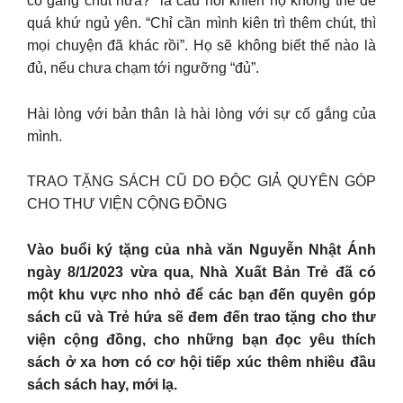
cố gắng chút nữa?” là câu hỏi khiến họ không thể để
quá khứ ngủ yên. “Chỉ cần mình kiên trì thêm chút, thì
mọi chuyện đã khác rồi”. Họ sẽ không biết thế nào là
đủ, nếu chưa chạm tới ngưỡng “đủ”.
Hài lòng với bản thân là hài lòng với sự cố gắng của
mình.
TRAO TẶNG SÁCH CŨ DO ĐỘC GIẢ QUYÊN GÓP
CHO THƯ VIỆN CỘNG ĐỒNG
Vào buổi ký tặng của nhà văn Nguyễn Nhật Ánh
ngày 8/1/2023 vừa qua, Nhà Xuất Bản Trẻ đã có
một khu vực nho nhỏ để các bạn đến quyên góp
sách cũ và Trẻ hứa sẽ đem đến trao tặng cho thư
viện cộng đồng, cho những bạn đọc yêu thích
sách ở xa hơn có cơ hội tiếp xúc thêm nhiều đầu
sách sách hay, mới lạ.