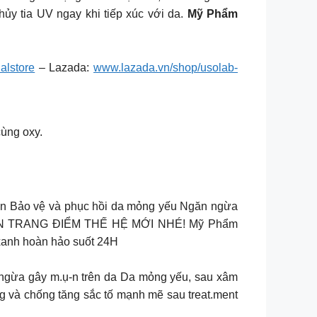
ủy tia UV ngay khi tiếp xúc với da.
Mỹ Phẩm
alstore
– Lazada:
www.lazada.vn/shop/usolab-
cùng oxy.
 nền Bảo vệ và phục hồi da mỏng yếu Ngăn ngừa
ION TRANG ĐIỂM THẾ HỆ MỚI NHÉ! Mỹ Phẩm
xanh hoàn hảo suốt 24H
 ngừa gây m.ụ-n trên da Da mỏng yếu, sau xâm
ng và chống tăng sắc tố mạnh mẽ sau treat.ment