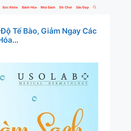
Sức Khỏe
Bách Hóa
Nhà Sách
Đồ Chơi
Sắc Đẹp
 Độ Tế Bào, Giảm Ngay Các
 Hóa…