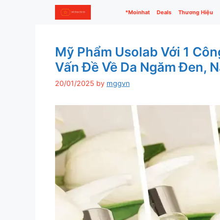
Skip
*Moinhat
Deals
Thương Hiệu
to
content
Mỹ Phẩm Usolab Với 1 Công
Vấn Đề Về Da Ngăm Đen, 
20/01/2025
by
mggvn