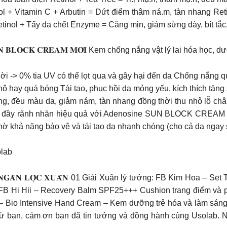
inol + Vitamin C + Arbutin = Dứt điểm thâm ná.m, tàn nhang R
 Retinol + Tẩy da chết Enzyme = Căng mịn, giảm sừng dày, bít t
𝐍 𝐁𝐋𝐎𝐂𝐊 𝐂𝐑𝐄𝐀𝐌 𝐌𝐎̛́𝐈 Kem chống nắng vật lý lai hóa họ
thời -> 0% tia UV có thể lọt qua và gây hại đến da Chống nắn
ô hay quá bóng Tái tạo, phục hồi da mỏng yếu, kích thích tăng 
g, đều màu da, giảm nám, tàn nhang đồng thời thu nhỏ lỗ chân
àm đầy rãnh nhăn hiệu quả với Adenosine SUN BLOCK CREAM 
hờ khả năng bảo vệ và tái tạo da nhanh chóng (cho cả da ngay
lab
𝐈𝐍𝐇 – Đ𝐎́𝐍 𝐍𝐆𝐀̀𝐍 𝐋𝐎̣̂𝐂 𝐗𝐔𝐀̂𝐍 01 Giải Xuân lý tưởng: FB Kim
: FB Hi Hii – Recovery Balm SPF25+++ Cushion trang điểm và ph
Bio Intensive Hand Cream – Kem dưỡng trẻ hóa và làm sáng d
ừ bạn, cảm ơn bạn đã tin tưởng và đồng hành cùng Usolab. N