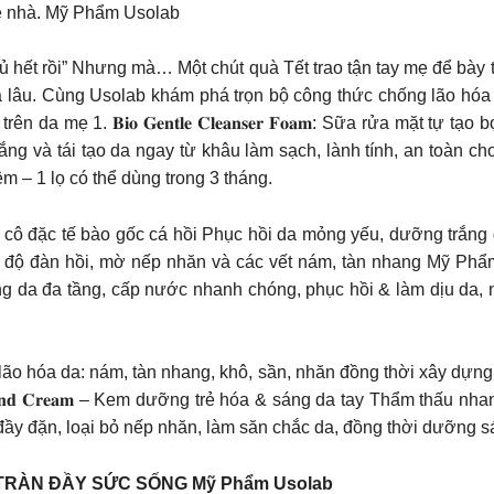
về nhà. Mỹ Phẩm Usolab
 hết rồi” Nhưng mà… Một chút quà Tết trao tận tay mẹ để bày t
uá lâu. Cùng Usolab khám phá trọn bộ công thức chống lão hó
a mẹ 1. 𝐁𝐢𝐨 𝐆𝐞𝐧𝐭𝐥𝐞 𝐂𝐥𝐞𝐚𝐧𝐬𝐞𝐫 𝐅𝐨𝐚𝐦: Sữa rửa mặt tự
ng và tái tạo da ngay từ khâu làm sạch, lành tính, an toàn c
kiệm – 1 lọ có thể dùng trong 3 tháng.
𝐨𝐮𝐥𝐞 – Tinh chất cô đặc tế bào gốc cá hồi Phục hồi da mỏng yếu, dưỡng
n hồi, mờ nếp nhăn và các vết nám, tàn nhang Mỹ Phẩm Usolab 3. 𝐁𝐢𝐨 
a đa tầng, cấp nước nhanh chóng, phục hồi & làm dịu da, n
ão hóa da: nám, tàn nhang, khô, sần, nhăn đồng thời xây dựng
𝐯𝐞 𝐇𝐚𝐧𝐝 𝐂𝐫𝐞𝐚𝐦 – Kem dưỡng trẻ hóa & sáng da tay Thẩm thấ
n đầy đặn, loại bỏ nếp nhăn, làm săn chắc da, đồng thời dưỡng 
TRÀN ĐẦY SỨC SỐNG Mỹ Phẩm Usolab