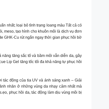
n nhất; loại bỏ tình trạng loang màu Tất cả có
ôi, meso, tạo hình cho khuôn môi là dịch vụ đơn
tide GHK-Cu rút ngắn ngay thời gian phục hồi bờ
hả năng tăng sắc tố và bầm môi vẫn diễn da, gây
e Lip Gel tăng tốc tối đa khả năng tự phục hồi
i tác động của tia UV và ánh sáng xanh – Giải
 rãnh nhăn ở những vùng da nhạy cảm nhất mà
.ẹo, phục hồi da, tác động làm dịu vùng môi bị