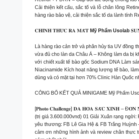
Cải thiện kết cấu, sắc tố và lỗ chân lông Ret
hàng rào bảo vệ, cải thiện sắc tố da lành tính
𝐂𝐇𝐈́𝐍𝐇 𝐓𝐇𝐔̛́𝐂 𝐑𝐀 𝐌𝐀̆́𝐓
Mỹ Phẩm Usolab
𝐒
Là hàng rào cản trở và phân hủy tia UV đồng 
vừa đủ cho làn da Châu Á – Không làm da bị kh
với chiết xuất tế bào gốc Sodium DNA Làm sán
Niacinamide Kích hoạt năng lượng tế bào, l
dùng và có mặt tại hơn 70% Clinic Hàn Quốc n
CÔNG BỐ KẾT QUẢ MINIGAME Mỹ Phẩm Uso
[𝐏𝐡𝐨𝐭𝐨 𝐂𝐡𝐚𝐥𝐥𝐞𝐧𝐠𝐞] 𝐃𝐀 𝐇𝐎́𝐀 𝐒𝐀̆́𝐂 
(trị giá 3.600.000vnd) 01 Giải Xuân rạng ngời
yêu thương: FB Lê Gia Hệ & FB Trắng Huỳnh – 
cảm ơn những hình ảnh và review chân thực t