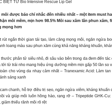
IỆT TỪ Bio Intensive Rescue Lip Gel
ôi được báo chí nhắc đến nhiều nhất – một item must hav
n môi mềm, mịn hơn 98.5% Môi sau xâm lấn phun xăm, fi
ng mọng hơn
𝐋: Tinh chất rút ngắn thời gian tái tạo, làm căng mọng môi, ngăn ng
tránh loang màu sau phun xăm cùng khả năng kháng khuẩn, kh
i kích thước phân tử siêu nhỏ, đi sâu vào bên trong da đem đến t
óa tới từ trái nho mang hiệu ứng dưỡng mềm mịn gấp 50 lần so 
an toàn cho vùng da nhạy cảm nhất – Tranexamic Acid: Làm tan
 ánh sáng xanh
i cam chanh, hỗ trợ điều trị sẹo, ngăn ngừa viêm, kháng khuẩn 
hồi và giúp môi luôn hồng hào, rạng rỡ – Tripeptide GHK-Cu: R
 giảm thiểu rãnh môi rõ rệt