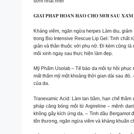
sớm nhất nhé!
𝐆𝐈𝐀̉𝐈 𝐏𝐇𝐀́𝐏 𝐇𝐎𝐀̀𝐍 𝐇𝐀̉𝐎 𝐂𝐇𝐎 𝐌𝐎̂𝐈 𝐒𝐀𝐔 𝐗𝐀̂𝐌
Kháng viêm, ngăn ngừa herpes Làm dịu, giảm tứ
trong Bio Intensive Rescue Lip Gel: Tinh chất 
giản và thân thuộc với phụ nữ. Đi kèm cũng là 
môi xinh ngay sau thực hiện làm đẹp.
Mỹ Phẩm Usolab – Tế bào da môi tự hồi phục rất
mất thẩm mỹ một khoảng thời gian dài sau đó. 
của da
.
Tranexamic Acid: Làm tan bầm, hạn chế thâm đ
pháp căng bóng môi từ Argireline – mệnh da
không gây kích ứng da. – Tinh dầu Bergamot đư
tổn thương, ngăn ngừa viêm và kháng khuẩn c