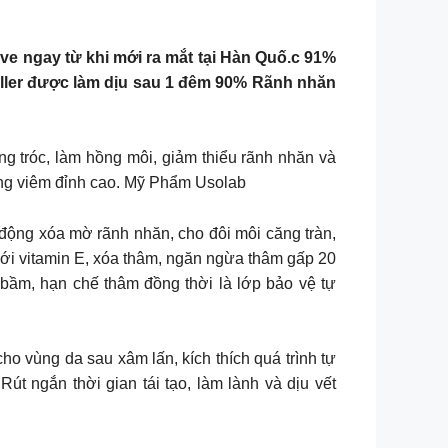
e ngay từ khi mới ra mắt tại Hàn Quố.c 91%
ller được làm dịu sau 1 đêm 90% Rãnh nhăn
ừa bong tróc, làm hồng môi, giảm thiểu rãnh nhăn và
áng viêm đỉnh cao. Mỹ Phẩm Usolab
ác động xóa mờ rãnh nhăn, cho đôi môi căng tràn,
với vitamin E, xóa thâm, ngăn ngừa thâm gấp 20
 bầm, hạn chế thâm đồng thời là lớp bảo vệ tự
cho vùng da sau xâm lấn, kích thích quá trình tự
út ngắn thời gian tái tạo, làm lành và dịu vết