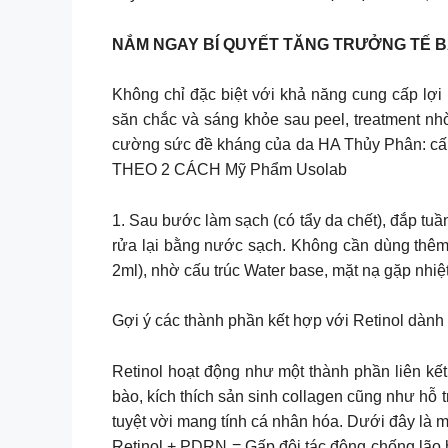
NẮM NGAY BÍ QUYẾT TĂNG TRƯỞNG TẾ BÀ
Không chỉ đặc biệt với khả năng cung cấp lợi
săn chắc và sáng khỏe sau peel, treatment nhờ
cường sức đề kháng của da HA Thủy Phân: cấ
THEO 2 CÁCH Mỹ Phẩm Usolab
1. Sau bước làm sạch (có tẩy da chết), đắp tuầ
rửa lại bằng nước sạch. Không cần dùng thêm
2ml), nhờ cấu trúc Water base, mặt nạ gặp nhiệ
Gợi ý các thành phần kết hợp với Retinol dàn
Retinol hoạt động như một thành phần liên kết 
bào, kích thích sản sinh collagen cũng như hỗ tr
tuyệt vời mang tính cá nhân hóa. Dưới đây là 
Retinol + PDRN = Gấp đôi tác động chống lão h