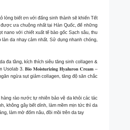
ỏ lòng biết ơn với đấng sinh thành sẽ khiến Tết
a được ưa chuộng nhất tại Hàn Quốc, để những
 tạo bọt nano với chiết xuất tế bào gốc Sạch sâu, thu
ho làn da nhạy cảm nhất. Sử dụng nhanh chóng,
 trắng da đa tầng, kích thích siêu tăng sinh collagen &
𝐌𝐨𝐢𝐬𝐭𝐮𝐫𝐢𝐳𝐢𝐧𝐠 𝐇𝐲𝐚𝐥𝐮𝐫𝐨𝐧 𝐂𝐫𝐞𝐚𝐦 –
găn ngừa sụt giảm collagen, tăng độ săn chắc
 hàng rào nước tự nhiên bảo vệ da khỏi các tác
u nhanh, không gây bết dính, làm mềm mịn tức thì da
sáng, làm mờ đốm nâu, đồi mồi trên da tay