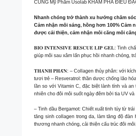
CÙNG Mỹ Phẩm Usolab KHÁM PHÁ ĐIỀU ĐẶC B
Nhanh chóng trở thành xu hướng chăm sóc m
Cảm nhận môi sáng, hồng hơn 100% Cảm nhậ
được cải thiện, cảm nhận môi căng môi că
𝐁𝐈𝐎 𝐈𝐍𝐓𝐄𝐍𝐒𝐈𝐕𝐄 𝐑𝐄𝐒𝐂𝐔𝐄 𝐋𝐈𝐏 𝐆𝐄
giúp môi sau xâm lấn phục hồi nhanh chóng, 
𝐓𝐇𝐀̀𝐍𝐇 𝐏𝐇𝐀̂̀𝐍: – Collagen thủy phân: vớ
tươi trẻ – Resveratrol: thần dược chống lão h
lần so với Vitamin C, đặc biệt lành tính và 
nhiên cho đôi môi suốt ngày đêm bởi tia UV và
– Tinh dầu Bergamot: Chiết xuất tinh túy từ trá
tăng sinh collagen trong da, làm tăng độ đàn 
thương nhanh chóng, cải thiện cấu trúc đôi môi,