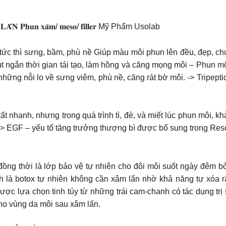
 𝐋𝐀̂́𝐍 𝐏𝐡𝐮𝐧 𝐱𝐚̆𝐦/ 𝐦𝐞𝐬𝐨/ 𝐟𝐢𝐥𝐥𝐞𝐫 Mỹ Phẩm Usolab
c thì sưng, bầm, phù nề Giúp màu môi phun lên đều, đẹp, chuẩ
rút ngắn thời gian tái tạo, làm hồng và căng mọng môi – Phun m
những nỗi lo về sưng viêm, phù nề, căng rát bờ môi. -> Tripep
 nhanh, nhưng trong quá trình tì, đè, và miết lúc phun môi, k
-> EGF – yếu tố tăng trưởng thượng bì được bổ sung trong Rescu
ồng thời là lớp bảo vệ tự nhiên cho đôi môi suốt ngày đêm bở
nh là botox tự nhiên không cần xâm lấn nhờ khả năng tự xóa
ợc lựa chọn tinh túy từ những trái cam-chanh có tác dụng trị s
ho vùng da môi sau xâm lấn.