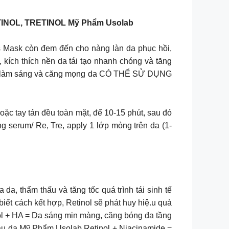
NOL, TRETINOL Mỹ Phẩm Usolab
ss Mask còn đem đến cho nàng làn da phục hồi,
 kích thích nền da tái tạo nhanh chóng và tăng
ăn, làm sáng và căng mọng da CÓ THỂ SỬ DỤNG
oặc tay tán đều toàn mặt, để 10-15 phút, sau đó
serum/ Re, Tre, apply 1 lớp mỏng trên da (1-
da, thẩm thấu và tăng tốc quá trình tái sinh tế
biết cách kết hợp, Retinol sẽ phát huy hiệ.u quả
ol + HA = Da sáng mịn màng, căng bóng đa tầng
màu da Mỹ Phẩm Usolab Retinol + Niacinamide =