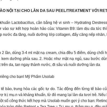
O NỘI TẠI CHO LÀN DA SAU PEEL/TREATMENT VỚI RETI
 khuẩn Lactobacillus, cân bằng hệ vi sinh – Hydrating Destre
 vào sự kết hợp hoàn hảo của: Vitamin B9: làm dịu da tức thì,
p nước đa tầng, nuôi dưỡng lớp collagen, đẩy căng nếp nh
n 2 lần, dùng 3-4 ml mặt nạ cream, chia đều 5 điểm, dùng chổi h
 kem dưỡng phía sau. 2. Hoặc như mặt nạ ngủ, sau bước dùng 
t trên da, tan ngay thành nước, đi sâu và nuôi dưỡng làn da
h riêng cho bạn! Mỹ Phẩm Usolab
tế bào, trung hòa các gốc tự do. Tác động đến từng tế bào của 
ợ tr.ị mụ.n và kháng khuẩn, từ đó mang lại làn da tươi trẻ. Nếu 
một số công thức kết hợp mà Usolab muốn gợi ý cho bạn: Retin
óa toàn diện Retinol + Tea Tree = Tr.ị mụ.n, thâm mụ.n, đều 