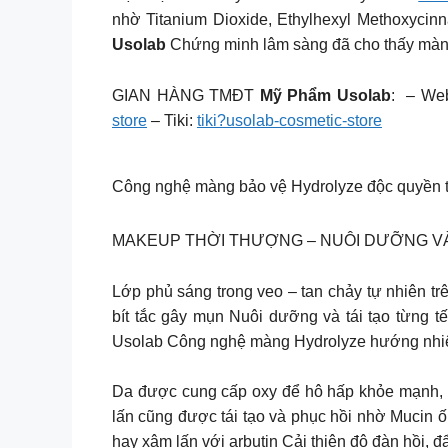
nhờ Titanium Dioxide, Ethylhexyl Methoxycinn
Usolab
Chứng minh lâm sàng đã cho thấy màng 
GIAN HÀNG TMĐT
Mỹ Phẩm Usolab
: – Web
store
– Tiki:
tiki?usolab-cosmetic-store
Công nghệ màng bảo vệ Hydrolyze độc quyền 
MAKEUP THỜI THƯỢNG – NUÔI DƯỠNG VÀ 
Lớp phủ sáng trong veo – tan chảy tự nhiên t
bít tắc gây mụn Nuôi dưỡng và tái tạo
Usolab Công nghệ màng Hydrolyze hướng nhiệt
Da được cung cấp oxy để hô hấp khỏe mạnh, l
lấn cũng được tái tạo và phục hồi nhờ Mucin ố
hay xâm lấn với arbutin Cải thiện độ đàn hồi,