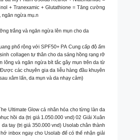
etinol + Tranexamic + Glutathione = Tăng cường
ắc, ngăn ngừa mụ.n
c, dưỡng trắng và ngăn ngừa lên mụn cho da
g quang phổ rộng với SPF50+ PA Cung cấp độ ẩm
sinh collagen tự thân cho da sáng hồng rạng rỡ
 lông và ngăn ngừa bít tắc gây mụn trên da từ
Được các chuyên gia da liễu hàng đầu khuyên
 sau xâm lấn, da mụn và da nhạy cảm)
 Hoa – Set The Ultimate Glow cá nhân hóa cho từng làn da
ục hồi da (trị giá 1.050.000 vnd) 02 Giải Xuân
a tay (trị giá 350.000 vnd) Usolab chân thành
hớ inbox ngay cho Usolab để có thể nhận giải