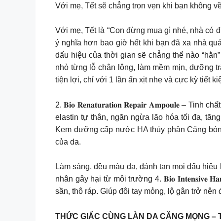
Với mẹ, Tết sẽ chẳng trọn vẹn khi bạn không 
Với mẹ, Tết là “Con đừng mua gì nhé, nhà có đủ
ý nghĩa hơn bao giờ hết khi bạn đã xa nhà q
dấu hiệu của thời gian sẽ chẳng thể nào “hằn” trên d
nhỏ từng lỗ chân lông, làm mềm mịn, dưỡng trắ
tiện lợi, chỉ với 1 lần ấn xịt nhẹ và cực kỳ tiết 
2. 𝐁𝐢𝐨 𝐑𝐞𝐧𝐚𝐭𝐮𝐫𝐚𝐭𝐢𝐨𝐧 𝐑𝐞𝐩𝐚𝐢𝐫 𝐀𝐦𝐩
elastin tự thân, ngăn ngừa lão hóa tối đa, tăng độ đà
Kem dưỡng cấp nước HA thủy phân Căng bóng d
của da.
Làm sáng, đều màu da, đánh tan mọi dấu hiệu l
nhân gây hại từ môi trường 4. 𝐁𝐢𝐨 𝐈𝐧𝐭𝐞𝐧𝐬
sần, thô ráp. Giúp đôi tay mỏng, lộ gân trở nê
THỨC GIẤC CÙNG LÀN DA CĂNG MỌNG – 