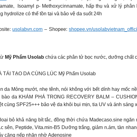
amate, Isoamyl p- Methoxycinnamate, hấp thụ và xử lý phân h
hydrolize có thể tồn tại và bảo vệ da suốt 24h
site:
usolabvn.com
– Shopee:
shopee.vn/usolabvietnam_offici
từ
Mỹ Phẩm Usolab
chứa các phân tử bọc nước, dưỡng chất 
TÁI TẠO DA CÙNG LÚC Mỹ Phẩm Usolab
rên da Mỏng mướt, nhẹ tênh, nói không với bết dính hay mốc
 từng tế bào da KHÁM PHÁ TRONG RECOVERY BALM – CUSH
 cùng SPF25+++ bảo vệ da khỏi bụi mịn, tia UV và ánh sáng 
oại bỏ khả năng bít tắc, đồng thời chứa Madecaso.sine ngăn
.c sên, Peptide, Vita.min-B5 Dưỡng trắng, giảm n.ám, tàn nha
 đẩy căng nếp nhăn nhờ Adenosine