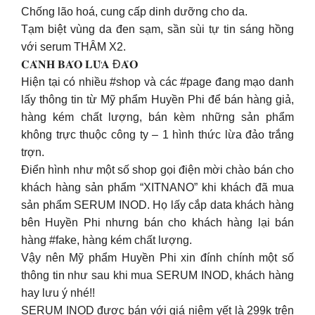
Chống lão hoá, cung cấp dinh dưỡng cho da.
Tạm biệt vùng da đen sạm, sần sùi tự tin sáng hồng
với serum THÂM X2.
𝐂𝐀̉𝐍𝐇 𝐁𝐀́𝐎 𝐋𝐔̛̀𝐀 Đ𝐀̉𝐎
Hiện tại có nhiều #shop và các #page đang mạo danh
lấy thông tin từ Mỹ phẩm Huyền Phi để bán hàng giả,
hàng kém chất lượng, bán kèm những sản phẩm
không trực thuộc công ty – 1 hình thức lừa đảo trắng
trợn.
Điển hình như một số shop gọi điện mời chào bán cho
khách hàng sản phẩm “XITNANO” khi khách đã mua
sản phẩm SERUM INOD. Họ lấy cắp data khách hàng
bên Huyền Phi nhưng bán cho khách hàng lại bán
hàng #fake, hàng kém chất lượng.
Vậy nên Mỹ phẩm Huyền Phi xin đính chính một số
thông tin như sau khi mua SERUM INOD, khách hàng
hay lưu ý nhé!!
SERUM INOD được bán với giá niêm yết là 299k trên