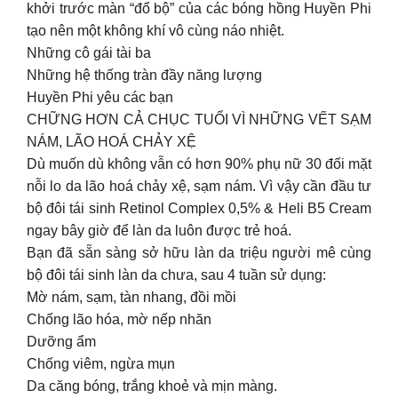
khởi trước màn “đổ bộ” của các bóng hồng Huyền Phi
tạo nên một không khí vô cùng náo nhiệt.
Những cô gái tài ba
Những hệ thống tràn đầy năng lượng
Huyền Phi yêu các bạn
CHỮNG HƠN CẢ CHỤC TUỔI VÌ NHỮNG VẾT SẠM
NÁM, LÃO HOÁ CHẢY XỆ
Dù muốn dù không vẫn có hơn 90% phụ nữ 30 đối mặt
nỗi lo da lão hoá chảy xệ, sạm nám. Vì vậy cần đầu tư
bộ đôi tái sinh Retinol Complex 0,5% & Heli B5 Cream
ngay bây giờ để làn da luôn được trẻ hoá.
Bạn đã sẵn sàng sở hữu làn da triệu người mê cùng
bộ đôi tái sinh làn da chưa, sau 4 tuần sử dụng:
Mờ nám, sạm, tàn nhang, đồi mồi
Chống lão hóa, mờ nếp nhăn
Dưỡng ẩm
Chống viêm, ngừa mụn
Da căng bóng, trắng khoẻ và mịn màng.