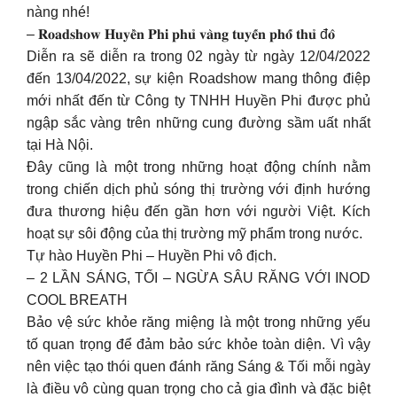
nàng nhé!
– 𝐑𝐨𝐚𝐝𝐬𝐡𝐨𝐰 𝐇𝐮𝐲𝐞̂̀𝐧 𝐏𝐡𝐢 𝐩𝐡𝐮̉ 𝐯𝐚̀𝐧𝐠 𝐭𝐮𝐲𝐞̂́𝐧 𝐩𝐡𝐨̂́ 𝐭𝐡𝐮̉ đ𝐨̂
Diễn ra sẽ diễn ra trong 02 ngày từ ngày 12/04/2022
đến 13/04/2022, sự kiện Roadshow mang thông điệp
mới nhất đến từ Công ty TNHH Huyền Phi được phủ
ngập sắc vàng trên những cung đường sầm uất nhất
tại Hà Nội.
Đây cũng là một trong những hoạt động chính nằm
trong chiến dịch phủ sóng thị trường với định hướng
đưa thương hiệu đến gần hơn với người Việt. Kích
hoạt sự sôi động của thị trường mỹ phẩm trong nước.
Tự hào Huyền Phi – Huyền Phi vô địch.
– 2 LẦN SÁNG, TỐI – NGỪA SÂU RĂNG VỚI INOD
COOL BREATH
Bảo vệ sức khỏe răng miệng là một trong những yếu
tố quan trọng để đảm bảo sức khỏe toàn diện. Vì vậy
nên việc tạo thói quen đánh răng Sáng & Tối mỗi ngày
là điều vô cùng quan trọng cho cả gia đình và đặc biệt