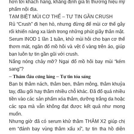
hơn tới khách hàng, khẳng định giá trị thương hiệu mỹ
phẩm nội địa.
TẠM BIỆT MÙI CƠ THỂ – TỰ TIN GẦN CRUSH
Rủ “Crush” đi hẹn hò, nhưng đừng để mùi cơ thể gây
rối khiến nàng xa lánh trong những phút giây thân mật.
Serum INOD 1 lần 1 tuần, khử mùi hôi cho bạn cơ thể
thơm mát, ngăn đổ mồ hôi và vệt ố vàng trên áo, giúp
bạn luôn tự tin gần gũi với crush.
Nắng nóng chảy mỡ? Ngại đổ mồ hôi bay mùi “kém
sang”?
– 𝐓𝐡𝐚̂𝐦 đ𝐚̂𝐮 𝐜𝐮̃𝐧𝐠 𝐥𝐚́𝐧𝐠 – 𝐓𝐮̛̣ 𝐭𝐢𝐧 𝐭𝐨̉𝐚 𝐬𝐚́𝐧𝐠
Bạn bị thâm nách, thâm bẹn, thâm mông, thâm khuỷa
tay, đầu gối hay thâm nhiều chỗ khác. Đã đổ quá nhiều
tiền vào các sản phẩm xóa thâm, dưỡng trắng da hoặc
các spa mà vẫn không đạt được kết quả như mong
muốn.
Nhưng giờ đã có serum khử thâm THÂM X2 giúp chị
em “đánh bay vùng thâm xấu xí”, tự tin tha hồ diện