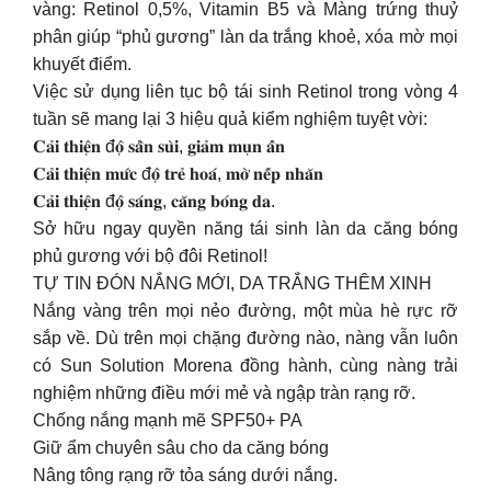
vàng: Retinol 0,5%, Vitamin B5 và Màng trứng thuỷ
phân giúp “phủ gương” làn da trắng khoẻ, xóa mờ mọi
khuyết điểm.
Việc sử dụng liên tục bộ tái sinh Retinol trong vòng 4
tuần sẽ mang lại 3 hiệu quả kiểm nghiệm tuyệt vời:
𝐂𝐚̉𝐢 𝐭𝐡𝐢𝐞̣̂𝐧 đ𝐨̣̂ 𝐬𝐚̂̀𝐧 𝐬𝐮̀𝐢, 𝐠𝐢𝐚̉𝐦 𝐦𝐮̣𝐧 𝐚̂̉𝐧
𝐂𝐚̉𝐢 𝐭𝐡𝐢𝐞̣̂𝐧 𝐦𝐮̛́𝐜 đ𝐨̣̂ 𝐭𝐫𝐞̉ 𝐡𝐨𝐚́, 𝐦𝐨̛̀ 𝐧𝐞̂́𝐩 𝐧𝐡𝐚̆𝐧
𝐂𝐚̉𝐢 𝐭𝐡𝐢𝐞̣̂𝐧 đ𝐨̣̂ 𝐬𝐚́𝐧𝐠, 𝐜𝐚̆𝐧𝐠 𝐛𝐨́𝐧𝐠 𝐝𝐚.
Sở hữu ngay quyền năng tái sinh làn da căng bóng
phủ gương với bộ đôi Retinol!
TỰ TIN ĐÓN NẮNG MỚI, DA TRẮNG THÊM XINH
Nắng vàng trên mọi nẻo đường, một mùa hè rực rỡ
sắp về. Dù trên mọi chặng đường nào, nàng vẫn luôn
có Sun Solution Morena đồng hành, cùng nàng trải
nghiệm những điều mới mẻ và ngập tràn rạng rỡ.
Chống nắng mạnh mẽ SPF50+ PA
Giữ ẩm chuyên sâu cho da căng bóng
Nâng tông rạng rỡ tỏa sáng dưới nắng.