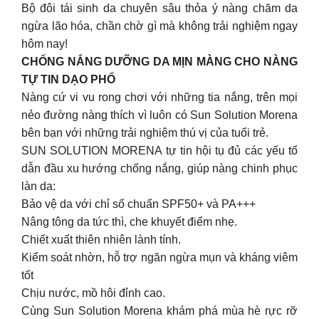
Bộ đôi tái sinh da chuyên sâu thỏa ý nàng chăm da
ngừa lão hóa, chần chờ gì mà không trải nghiệm ngay
hôm nay!
CHỐNG NẮNG DƯỠNG DA MỊN MÀNG CHO NÀNG
TỰ TIN DẠO PHỐ
Nàng cứ vi vu rong chơi với những tia nắng, trên mọi
nẻo đường nàng thích vì luôn có Sun Solution Morena
bên bạn với những trải nghiệm thú vị của tuổi trẻ.
SUN SOLUTION MORENA tự tin hội tụ đủ các yếu tố
dẫn đầu xu hướng chống nắng, giúp nàng chinh phục
làn da:
Bảo vệ da với chỉ số chuẩn SPF50+ và PA+++
Nâng tông da tức thì, che khuyết điểm nhẹ.
Chiết xuất thiên nhiên lành tính.
Kiểm soát nhờn, hỗ trợ ngăn ngừa mụn và kháng viêm
tốt
Chịu nước, mồ hôi đỉnh cao.
Cùng Sun Solution Morena khám phá mùa hè rực rỡ