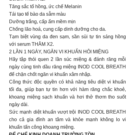
Tăng sắc tố hồng, ức chế Melanin
Tái tạo tế bào da sẫm màu
Dưỡng trắng, cấp ẩm mềm mịn
Chống lão hoá, cung cấp dinh dưỡng cho da.
Tạm biệt vùng da đen sạm, sần sùi tự tin sáng hồng
với serum THÂM X2.
2 LẦN 1 NGÀY, NGĂN VI KHUẨN HÔI MIỆNG
Hãy tập thói quen 2 lần súc miệng & đánh răng mỗi
ngày cùng tinh dầu răng miệng INOD COOL BREATH
để chặn chốt ngăn vi khuẩn xâm nhập.
Công thức độc quyền có khả năng tiêu diệt vi khuẩn
tối đa, giúp bạn tự tin hơn với hàm răng chắc khoẻ,
khoang miệng sạch khuẩn và hơi thở thơm tho suốt
ngày dài.
Sức mạnh diệt khuẩn vượt trội INOD COOL BREATH
cho cả gia đình an tâm và khỏe mạnh không lo vi
khuẩn tấn công khoang miệng.
ĐẾ CHẾ KINH DOANH TRƯỜNG TỒN