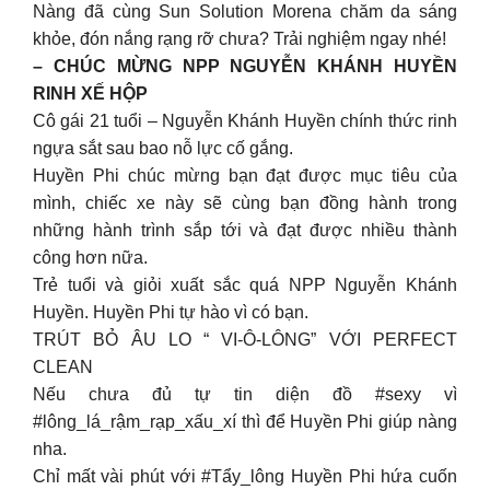
Nàng đã cùng Sun Solution Morena chăm da sáng
khỏe, đón nắng rạng rỡ chưa? Trải nghiệm ngay nhé!
– CHÚC MỪNG NPP NGUYỄN KHÁNH HUYỀN
RINH XẾ HỘP
Cô gái 21 tuổi – Nguyễn Khánh Huyền chính thức rinh
ngựa sắt sau bao nỗ lực cố gắng.
Huyền Phi chúc mừng bạn đạt được mục tiêu của
mình, chiếc xe này sẽ cùng bạn đồng hành trong
những hành trình sắp tới và đạt được nhiều thành
công hơn nữa.
Trẻ tuổi và giỏi xuất sắc quá NPP Nguyễn Khánh
Huyền. Huyền Phi tự hào vì có bạn.
TRÚT BỎ ÂU LO “ VI-Ô-LÔNG” VỚI PERFECT
CLEAN
Nếu chưa đủ tự tin diện đồ #sexy vì
#lông_lá_rậm_rạp_xấu_xí thì để Huyền Phi giúp nàng
nha.
Chỉ mất vài phút với #Tẩy_lông Huyền Phi hứa cuốn