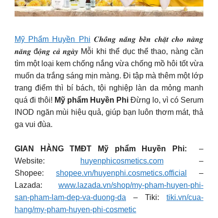
Mỹ Phẩm Huyền Phi
𝑪𝒉𝒐̂́𝒏𝒈 𝒏𝒂̆́𝒏𝒈 𝒃𝒆̂̀𝒏 𝒄𝒉𝒂̣̆𝒕 𝒄𝒉𝒐 𝒏𝒂̀𝒏𝒈
𝒏𝒂̆𝒏𝒈 đ𝒐̣̂𝒏𝒈 𝒄𝒂̉ 𝒏𝒈𝒂̀𝒚 Mỗi khi thể dục thể thao, nàng cần
tìm một loại kem chống nắng vừa chống mồ hôi tốt vừa
muốn da trắng sáng mịn màng. Đi tập mà thêm một lớp
trang điểm thì bí bách, tội nghiệp làn da mỏng manh
quá đi thôi!
Mỹ phẩm Huyền Phi
Đừng lo, vì có Serum
INOD ngăn mùi hiệu quả, giúp bạn luôn thơm mát, thả
ga vui đùa.
GIAN HÀNG TMĐT Mỹ phẩm Huyền Phi:
–
Website:
huyenphicosmetics.com
–
Shopee:
shopee.vn/huyenphi.cosmetics.official
–
Lazada:
www.lazada.vn/shop/my-pham-huyen-phi-
san-pham-lam-dep-va-duong-da
– Tiki:
tiki.vn/cua-
hang/my-pham-huyen-phi-cosmetic