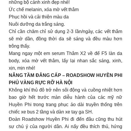
những bộ cánh xinh đẹp nhé!
Ức chế melanin, xóa mờ vết thâm
Phục hồi và cải thiện màu da
Nuôi dưỡng da trắng sáng.
Chỉ cần chăm chỉ sử dụng 2-3 lần/ngày, các vết thâm
sẽ mờ dần, đồng thời da sẽ sáng và đều màu hơn
trông thấy.
Mang ngay một em serum Thâm X2 về để F5 làn da
body, xóa mờ vết thâm, lấy lại nhan sắc sáng, xinh,
xịn, mịn nhé!
NÂNG TẦM ĐẲNG CẤP – ROADSHOW HUYỀN PHI
PHỦ VÀNG RỰC RỠ HÀ NỘI
Không khí thủ đô trở nên sôi động và cuồng nhiệt hơn
bao giờ hết trước màn diễu hành của các mỹ nữ
Huyền Phi trong trang phục áo dài truyền thống trên
chiếc xe bus 2 tầng và dàn xe tay ga SH.
Đoàn Roadshow Huyền Phi đi đến đâu cũng thu hút
sự chú ý của người dân. Ai nấy đều thích thú, hứng