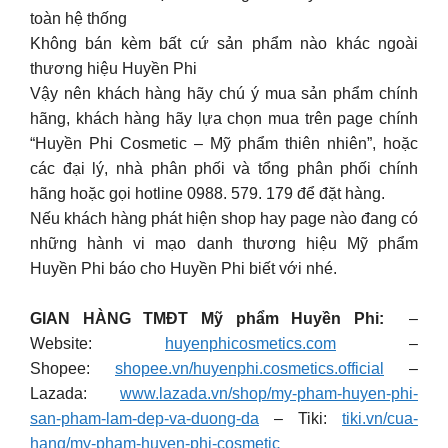
toàn hệ thống
Không bán kèm bất cứ sản phẩm nào khác ngoài
thương hiệu Huyền Phi
Vậy nên khách hàng hãy chú ý mua sản phẩm chính
hãng, khách hàng hãy lựa chọn mua trên page chính
“Huyền Phi Cosmetic – Mỹ phẩm thiên nhiên”, hoặc
các đại lý, nhà phân phối và tổng phân phối chính
hãng hoặc gọi hotline 0988. 579. 179 để đặt hàng.
Nếu khách hàng phát hiện shop hay page nào đang có
những hành vi mạo danh thương hiệu Mỹ phẩm
Huyền Phi báo cho Huyền Phi biết với nhé.
GIAN HÀNG TMĐT Mỹ phẩm Huyền Phi:
–
Website:
huyenphicosmetics.com
–
Shopee:
shopee.vn/huyenphi.cosmetics.official
–
Lazada:
www.lazada.vn/shop/my-pham-huyen-phi-
san-pham-lam-dep-va-duong-da
– Tiki:
tiki.vn/cua-
hang/my-pham-huyen-phi-cosmetic