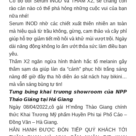
Có bộ đôi Serum INOD và THÂM X2, sẽ chẳng còn
rào cản nào có thể phá hỏng những cuộc vui của bạn
nữa nhé!
Serum INOD nhờ các chiết xuất thiên nhiên an toàn
mà hiệu quả từ trầu không, gừng, cam thảo và cây phỉ
giúp hỗ trợ giảm tiết mồ hôi và khử mùi vượt trội. Ngày
dài năng động không lo ẩm ướt thỏa sức làm điều bạn
yêu.
Thâm X2 ngăn ngừa hình thành hắc tố melanin gây
thâm sạm da giúp làn da “cánh” phục hồi trắng sáng
nàng để giờ đây tha hồ diện áo sát nách hay bikini…
mà vẫn sáng bùng tự tin!
𝙏𝙪̛𝙣𝙜 𝙗𝙪̛̀𝙣𝙜 𝙠𝙝𝙖𝙞 𝙩𝙧𝙪̛𝙤̛𝙣𝙜 𝙨𝙝𝙤𝙬𝙧𝙤𝙤𝙢 𝙘𝙪̉𝙖 𝙉𝙋𝙋
𝙏𝙝𝙖̀𝙤 𝙂𝙞𝙖̀𝙣𝙜 𝙩𝙖̣𝙞 𝙃𝙖̀ 𝙂𝙞𝙖𝙣𝙜
Ngày 08/04/2022,cô gái H’mông Thào Giang chính
thức Khai Trương Mỹ phẩm Huyền Phi tại Phố Cáo –
Đồng Văn – Hà Giang.
HÂN HẠNH ĐƯỢC ĐÓN TIẾP QUÝ KHÁCH TỚI