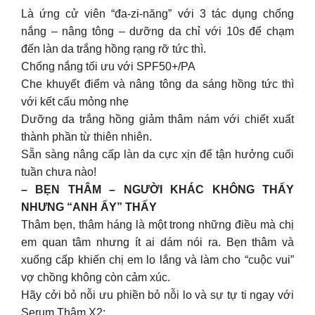
Là ứng cử viên “đa-zi-năng” với 3 tác dụng chống
nắng – nâng tông – dưỡng da chỉ với 10s để chạm
đến làn da trắng hồng rạng rỡ tức thì.
Chống nắng tối ưu với SPF50+/PA
Che khuyết điểm và nâng tông da sáng hồng tức thì
với kết cấu mỏng nhẹ
Dưỡng da trắng hồng giảm thâm nám với chiết xuất
thành phần từ thiên nhiên.
Sẵn sàng nâng cấp làn da cực xịn để tận hưởng cuối
tuần chưa nào!
– BẸN THÂM – NGƯỜI KHÁC KHÔNG THẤY
NHƯNG “ANH ẤY” THẤY
Thâm bẹn, thâm háng là một trong những điều mà chị
em quan tâm nhưng ít ai dám nói ra. Bẹn thâm và
xuống cấp khiến chị em lo lắng và làm cho “cuộc vui”
vợ chồng không còn cảm xúc.
Hãy cởi bỏ nỗi ưu phiền bỏ nỗi lo và sự tự ti ngay với
Serum Thâm X2: