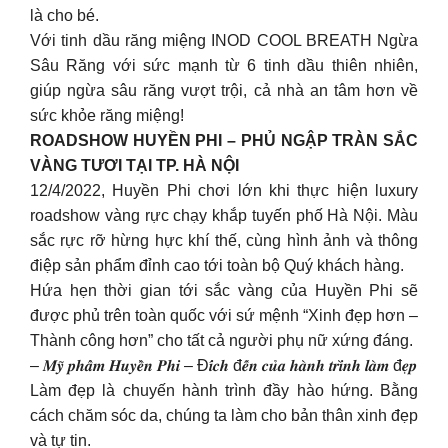
là cho bé.
Với tinh dầu răng miệng INOD COOL BREATH Ngừa
Sâu Răng với sức mạnh từ 6 tinh dầu thiên nhiên,
giúp ngừa sâu răng vượt trội, cả nhà an tâm hơn về
sức khỏe răng miệng!
ROADSHOW HUYỀN PHI – PHỦ NGẬP TRÀN SẮC
VÀNG TƯƠI TẠI TP. HÀ NỘI
12/4/2022, Huyền Phi chơi lớn khi thực hiện luxury
roadshow vàng rực chạy khắp tuyến phố Hà Nội. Màu
sắc rực rỡ hừng hực khí thế, cùng hình ảnh và thông
điệp sản phẩm đỉnh cao tới toàn bộ Quý khách hàng.
Hứa hẹn thời gian tới sắc vàng của Huyền Phi sẽ
được phủ trên toàn quốc với sứ mệnh “Xinh đẹp hơn –
Thành công hơn” cho tất cả người phụ nữ xứng đáng.
– 𝑴𝒚̃ 𝒑𝒉𝒂̂̉𝒎 𝑯𝒖𝒚𝒆̂̀𝒏 𝑷𝒉𝒊 – Đ𝒊́𝒄𝒉 đ𝒆̂́𝒏 𝒄𝒖̉𝒂 𝒉𝒂̀𝒏𝒉 𝒕𝒓𝒊̀𝒏𝒉 𝒍𝒂̀𝒎 đ𝒆̣𝒑
Làm đẹp là chuyến hành trình đầy hào hứng. Bằng
cách chăm sóc da, chúng ta làm cho bản thân xinh đẹp
và tự tin.