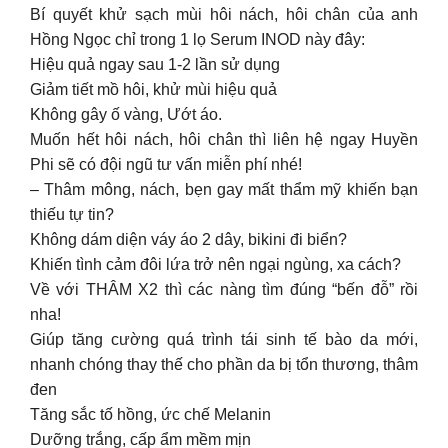
Bí quyết khử sạch mùi hôi nách, hôi chân của anh
Hồng Ngọc chỉ trong 1 lọ Serum INOD này đây:
Hiệu quả ngay sau 1-2 lần sử dụng
Giảm tiết mồ hôi, khử mùi hiệu quả
Không gây ố vàng, Ướt áo.
Muốn hết hôi nách, hôi chân thì liên hệ ngay Huyền
Phi sẽ có đội ngũ tư vấn miễn phí nhé!
– Thâm mông, nách, bẹn gay mất thẩm mỹ khiến bạn
thiếu tự tin?
Không dám diện váy áo 2 dây, bikini đi biển?
Khiến tình cảm đôi lứa trở nên ngại ngùng, xa cách?
Về với THÂM X2 thì các nàng tìm đúng “bến đỗ” rồi
nha!
Giúp tăng cường quá trình tái sinh tế bào da mới,
nhanh chóng thay thế cho phần da bị tổn thương, thâm
đen
Tăng sắc tố hồng, ức chế Melanin
Dưỡng trắng, cấp ẩm mềm mịn