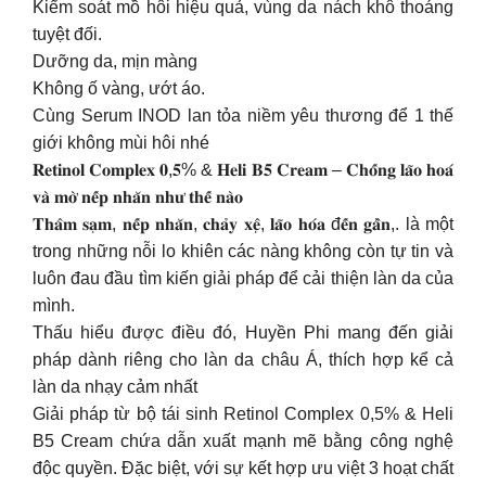
Kiểm soát mồ hôi hiệu quả, vùng da nách khô thoáng
tuyệt đối.
Dưỡng da, mịn màng
Không ố vàng, ướt áo.
Cùng Serum INOD lan tỏa niềm yêu thương để 1 thế
giới không mùi hôi nhé
𝐑𝐞𝐭𝐢𝐧𝐨𝐥 𝐂𝐨𝐦𝐩𝐥𝐞𝐱 𝟎,𝟓% & 𝐇𝐞𝐥𝐢 𝐁𝟓 𝐂𝐫𝐞𝐚𝐦 – 𝐂𝐡𝐨̂́𝐧𝐠 𝐥𝐚̃𝐨 𝐡𝐨𝐚́
𝐯𝐚̀ 𝐦𝐨̛̀ 𝐧𝐞̂́𝐩 𝐧𝐡𝐚̆𝐧 𝐧𝐡𝐮̛ 𝐭𝐡𝐞̂́ 𝐧𝐚̀𝐨
𝐓𝐡𝐚̂𝐦 𝐬𝐚̣𝐦, 𝐧𝐞̂́𝐩 𝐧𝐡𝐚̆𝐧, 𝐜𝐡𝐚̉𝐲 𝐱𝐞̣̂, 𝐥𝐚̃𝐨 𝐡𝐨́𝐚 đ𝐞̂́𝐧 𝐠𝐚̂̀𝐧,. là một
trong những nỗi lo khiên các nàng không còn tự tin và
luôn đau đầu tìm kiến giải pháp để cải thiện làn da của
mình.
Thấu hiểu được điều đó, Huyền Phi mang đến giải
pháp dành riêng cho làn da châu Á, thích hợp kể cả
làn da nhạy cảm nhất
Giải pháp từ bộ tái sinh Retinol Complex 0,5% & Heli
B5 Cream chứa dẫn xuất mạnh mẽ bằng công nghệ
độc quyền. Đặc biệt, với sự kết hợp ưu việt 3 hoạt chất