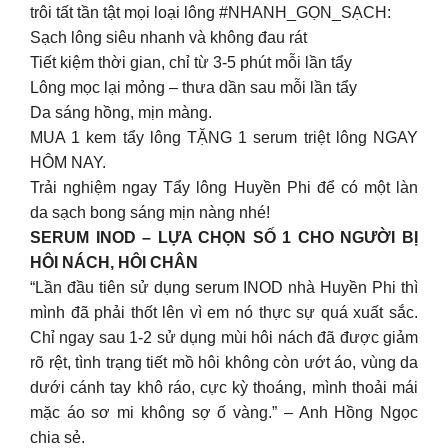
trôi tất tần tật mọi loại lông #NHANH_GỌN_SẠCH:
Sạch lông siêu nhanh và không đau rát
Tiết kiệm thời gian, chỉ từ 3-5 phút mỗi lần tẩy
Lông mọc lại mỏng – thưa dần sau mỗi lần tẩy
Da sáng hồng, mịn màng.
MUA 1 kem tẩy lông TẶNG 1 serum triệt lông NGAY
HÔM NAY.
Trải nghiệm ngay Tẩy lông Huyền Phi để có một làn
da sạch bong sáng mịn nàng nhé!
SERUM INOD – LỰA CHỌN SỐ 1 CHO NGƯỜI BỊ
HÔI NÁCH, HÔI CHÂN
“Lần đầu tiên sử dụng serum INOD nhà Huyền Phi thì
mình đã phải thốt lên vì em nó thực sự quá xuất sắc.
Chỉ ngay sau 1-2 sử dụng mùi hôi nách đã được giảm
rõ rệt, tình trạng tiết mồ hôi không còn ướt áo, vùng da
dưới cánh tay khô ráo, cực kỳ thoáng, mình thoải mái
mặc áo sơ mi không sợ ố vàng.” – Anh Hồng Ngọc
chia sẻ.