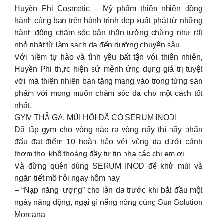
Huyền Phi Cosmetic – Mỹ phẩm thiên nhiên đồng
hành cùng bạn trên hành trình đẹp xuất phát từ những
hành động chăm sóc bản thân tưởng chừng như rất
nhỏ nhặt từ làm sạch da đến dưỡng chuyên sâu.
Với niềm tự hào và tình yêu bất tận với thiên nhiên,
Huyền Phi thực hiện sứ mệnh ứng dụng giá trị tuyệt
vời mà thiên nhiên ban tặng mang vào trong từng sản
phẩm với mong muốn chăm sóc da cho một cách tốt
nhất.
GYM THẢ GA, MÙI HÔI ĐÃ CÓ SERUM INOD!
Đã tập gym cho vòng nào ra vòng nấy thì hãy phấn
đấu đạt điểm 10 hoàn hảo với vùng da dưới cánh
thơm tho, khô thoáng đầy tự tin nha các chị em ơi
Và đừng quên dùng SERUM INOD để khử mùi và
ngăn tiết mồ hôi ngay hôm nay
– “Nạp năng lượng” cho làn da trước khi bắt đầu một
ngày năng động, ngại gì nắng nóng cùng Sun Solution
Moreana