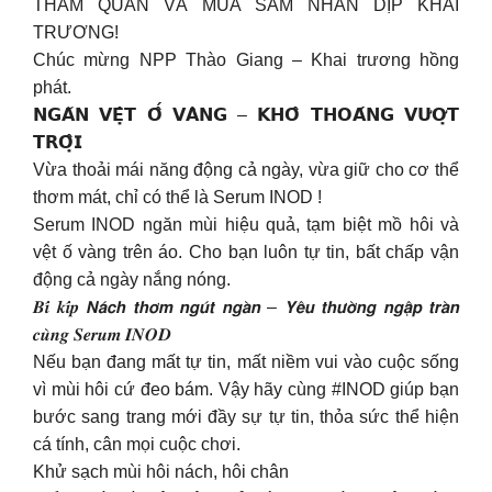
THĂM QUAN VÀ MUA SẮM NHÂN DỊP KHAI
TRƯƠNG!
Chúc mừng NPP Thào Giang – Khai trương hồng
phát.
𝗡𝗚𝗔̆𝗡 𝗩𝗘̣̂𝗧 𝗢̂́ 𝗩𝗔̀𝗡𝗚 – 𝗞𝗛𝗢̂ 𝗧𝗛𝗢𝗔́𝗡𝗚 𝗩𝗨̛𝗢̛̣𝗧
𝗧𝗥𝗢̣̂𝗜
Vừa thoải mái năng động cả ngày, vừa giữ cho cơ thể
thơm mát, chỉ có thể là Serum INOD !
Serum INOD ngăn mùi hiệu quả, tạm biệt mồ hôi và
vệt ố vàng trên áo. Cho bạn luôn tự tin, bất chấp vận
động cả ngày nắng nóng.
𝑩𝒊́ 𝒌𝒊́𝒑 𝙉𝙖́𝙘𝙝 𝙩𝙝𝙤̛𝙢 𝙣𝙜𝙪́𝙩 𝙣𝙜𝙖̀𝙣 – 𝙔𝙚̂𝙪 𝙩𝙝𝙪̛𝙤̛̀𝙣𝙜 𝙣𝙜𝙖̣̂𝙥 𝙩𝙧𝙖̀𝙣
𝒄𝒖̀𝒏𝒈 𝑺𝒆𝒓𝒖𝒎 𝑰𝑵𝑶𝑫
Nếu bạn đang mất tự tin, mất niềm vui vào cuộc sống
vì mùi hôi cứ đeo bám. Vậy hãy cùng #INOD giúp bạn
bước sang trang mới đầy sự tự tin, thỏa sức thể hiện
cá tính, cân mọi cuộc chơi.
Khử sạch mùi hôi nách, hôi chân