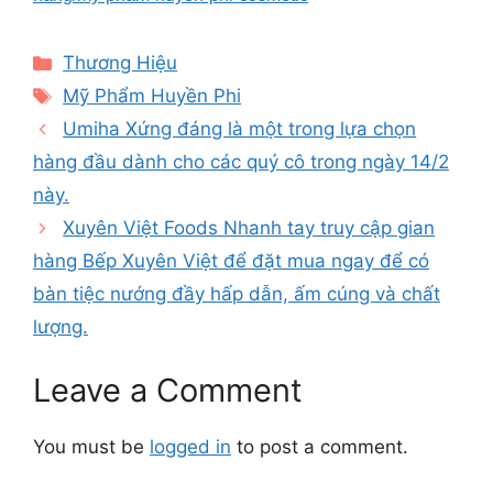
Categories
Thương Hiệu
Tags
Mỹ Phẩm Huyền Phi
Umiha Xứng đáng là một trong lựa chọn
hàng đầu dành cho các quý cô trong ngày 14/2
này.
Xuyên Việt Foods Nhanh tay truy cập gian
hàng Bếp Xuyên Việt để đặt mua ngay để có
bàn tiệc nướng đầy hấp dẫn, ấm cúng và chất
lượng.
Leave a Comment
You must be
logged in
to post a comment.