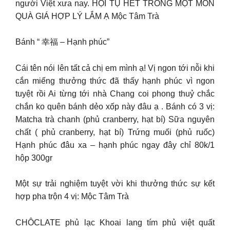
người Việt xưa nay. HỘI TỤ HẾT TRONG MỘT MÓN
QUÀ GIÁ HỢP LÝ LẮM Ạ Mộc Tâm Trà
Bánh “ 幸福 – Hạnh phúc”
Cái tên nói lên tất cả chị em mình ạ! Vị ngon tới nỗi khi
cắn miếng thưởng thức đã thấy hạnh phúc vì ngon
tuyệt rồi Ai từng tới nhà Chang coi phong thuỷ chắc
chắn ko quên bánh dẻo xốp này đâu ạ . Bánh có 3 vị:
Matcha trà chanh (phủ cranberry, hạt bí) Sữa nguyên
chất ( phủ cranberry, hạt bí) Trứng muối (phủ ruốc)
Hạnh phúc đâu xa – hạnh phúc ngay đây chỉ 80k/1
hộp 300gr
Một sự trải nghiệm tuyệt vời khi thưởng thức sự kết
hợp pha trộn 4 vị: Mộc Tâm Trà
CHÔCLATE phủ lạc Khoai lang tím phủ việt quất