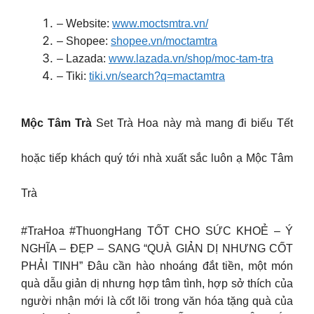
– Website:
www.moctsmtra.vn/
– Shopee:
shopee.vn/moctamtra
– Lazada:
www.lazada.vn/shop/moc-tam-tra
– Tiki:
tiki.vn/search?q=mactamtra
Mộc Tâm Trà
Set Trà Hoa này mà mang đi biếu Tết
hoặc tiếp khách quý tới nhà xuất sắc luôn ạ Mộc Tâm
Trà
#TraHoa #ThuongHang TỐT CHO SỨC KHOẺ – Ý
NGHĨA – ĐẸP – SANG “QUÀ GIẢN DỊ NHƯNG CỐT
PHẢI TINH” Đâu cần hào nhoáng đắt tiền, một món
quà dẫu giản dị nhưng hợp tâm tình, hợp sở thích của
người nhận mới là cốt lõi trong văn hóa tặng quà của