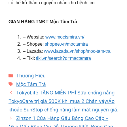
có thể trở thành nguyên nhân cho bệnh tim.
GIAN HÀNG TMĐT Mộc Tâm Trà:
– Website:
www.moctsmtra.vn/
– Shopee:
shopee.vn/moctamtra
– Lazada:
www.lazada.vn/shop/moc-tam-tra
– Tiki:
tiki.vn/search?q=mactamtra
Categories
Thương Hiệu
Tags
Mộc Tâm Trà
TokyoLife TẶNG MIỄN PHÍ Sữa chống nắng
TokyoCare trị giá 500K khi mua 2 Chân váy/Áo
khoác SunStop chống nắng làm mát nguyên giá.
Zinzon 1 Cửa Hàng Gấu Bông Cao Cấp –
Mua Gấu Bông Ciu Dễ Thương Nhồi Bông Cao