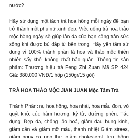
nước?
Hãy sử dụng một tách trà hoa hồng mỗi ngày để bạn
trở thành một phụ nữ xinh đẹp. Việc uống trà hoa thảo
mộc hàng ngày sẽ giúp làn da của bạn căng tràn sức
sống khi được bù đắp từ bên trong. Hãy yên tâm sử
dụng vì 100% thành phần là hoa và thảo mộc thiên
nhiên sấy khô. không chất bảo quản. Thông tin sản
phẩm: Thương hiệu trà Feng Zhi Zuan Mã SP 424
Giá: 380.000 VNĐ/1 hộp (150gr/15 gói)
TRÀ HOA THẢO MỘC JIAN JUAN Mộc Tâm Trà
Thành Phần: nụ hoa hồng, hoa nhài, hoa mẫu đơn, vỏ
quýt khô, cúc hàm hương, kỷ tử, đường phèn. Tác
dụng: Đẹp da, chống lão hoá, giảm đau bụng kinh,
giảm cân và giảm mỡ máu, thanh nhiệt Giảm strees,
giảm nguy cơ ung thư, giảm cholesterol, lưu thông