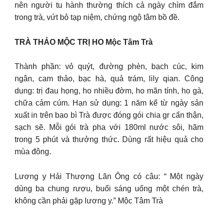
nên người tu hành thường thích cả ngày chìm đắm
trong trà, vứt bỏ tạp niệm, chứng ngộ tâm bồ đề.
TRÀ THẢO MỘC TRỊ HO Mộc Tâm Trà
Thành phần: vỏ quýt, đường phèn, bạch cúc, kim
ngân, cam thảo, bạc hà, quả trám, lily qian. Công
dụng: trị đau họng, ho nhiều đờm, ho mãn tính, ho gà,
chữa cảm cúm. Hạn sử dụng: 1 năm kể từ ngày sản
xuất in trên bao bì Trà được đóng gói chia gr cẩn thận,
sạch sẽ. Mỗi gói trà pha với 180ml nước sôi, hãm
trong 5 phút và thưởng thức. Dùng rất hiệu quả cho
mùa đông.
Lương y Hải Thượng Lãn Ông có câu: “ Một ngày
dùng ba chung rượu, buổi sáng uống một chén trà,
không cần phải gặp lương y.” Mộc Tâm Trà