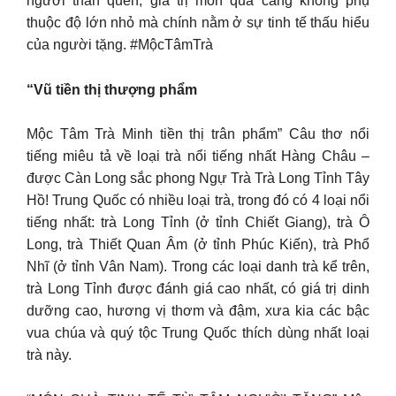
người thân quen, giá trị món quà càng không phụ
thuộc độ lớn nhỏ mà chính nằm ở sự tinh tế thấu hiểu
của người tặng. #MộcTâmTrà
“Vũ tiền thị thượng phẩm
Mộc Tâm Trà Minh tiền thị trân phẩm” Câu thơ nổi
tiếng miêu tả về loại trà nổi tiếng nhất Hàng Châu –
được Càn Long sắc phong Ngự Trà Trà Long Tỉnh Tây
Hồ! Trung Quốc có nhiều loại trà, trong đó có 4 loại nổi
tiếng nhất: trà Long Tỉnh (ở tỉnh Chiết Giang), trà Ô
Long, trà Thiết Quan Âm (ở tỉnh Phúc Kiến), trà Phổ
Nhĩ (ở tỉnh Vân Nam). Trong các loại danh trà kể trên,
trà Long Tỉnh được đánh giá cao nhất, có giá trị dinh
dưỡng cao, hương vị thơm và đậm, xưa kia các bậc
vua chúa và quý tộc Trung Quốc thích dùng nhất loại
trà này.