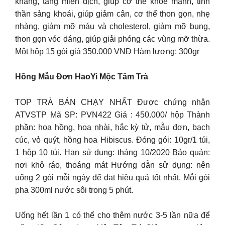
kháng, tăng miễn dịch, giúp cơ thể khoẻ mạnh, tinh
thần sảng khoái, giúp giảm cân, cơ thể thon gọn, nhẹ
nhàng, giảm mỡ máu và cholesterol, giảm mỡ bụng,
thon gọn vóc dáng, giúp giải phóng các vùng mỡ thừa.
Một hộp 15 gói giá 350.000 VNĐ Hàm lượng: 300gr
Hồng Mẫu Đơn HaoYi Mộc Tâm Trà
TOP TRÀ BÁN CHẠY NHẤT Được chứng nhận
ATVSTP Mã SP: PVN422 Giá : 450.000/ hộp Thành
phần: hoa hồng, hoa nhài, hắc kỳ tử, mẫu đơn, bạch
cúc, vỏ quýt, hồng hoa Hibiscus. Đóng gói: 10gr/1 túi,
1 hộp 10 túi. Hạn sử dụng: tháng 10/2020 Bảo quản:
nơi khô ráo, thoáng mát Hướng dẫn sử dụng: nên
uống 2 gói mỗi ngày để đạt hiệu quả tốt nhất. Mỗi gói
pha 300ml nước sôi trong 5 phút.
Uống hết lần 1 có thể cho thêm nước 3-5 lần nữa để