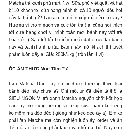
Matcha trà xanh phủ mứt Kiwi Sữa phủ việt quất và hạt
bí 10 khách tới cửa hàng mình thì cả 10 người đều hỏi
đây là bánh gì? Tại sao lại mềm xốp mà dẻo tới vậy?
Hương vị thơm ngon và cực tốn trà ) ai cũng nói thích
tới cửa hàng chơi vì mình toàn mời bánh này với trà
hoa cúc ) Sau tết tới bh mình mới đặt được lại bánh
này và bánh hạnh phúc. Bánh này mời khách thì tuyệt
phẩm luôn đấy ạ! Giá: 280k/1kg ( trộn lẫn 4 vị)
ÓC ẨM THỰC Mộc Tâm Trà
Fan Matcha Dâu Tây đã ai được thưởng thức loại
bánh dẻo này chưa ạ? Chỉ một từ để diễn tả thôi ạ
SIÊU NGON Vị trà xanh Matcha nguyên chất kết hợp
dâu tây mix cùng hương vị trứng sữa, bánh ko cứng
ko mềm mà dẻo dẻo ( giống như kẹo dẻo ấy ạ). Em ko
phải fan Matcha mà còn nghiện luôn ấy, order về ăn
Tết mà ai tới cũng phải khen và nhờ đặt hộ. Nay cơn