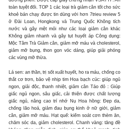
toàn tuyệt đối. TOP 1 các loại trà giảm cân tốt cho sức
khoẻ bán chạy được tin dùng với hơn 7trieu review 5
ở Đài Loan, Hongkong và Trung Quốc Không tích
nước và gây mệt mỏi như các loại giảm cân khác
Không giảm nhanh và gây tụt huyết áp Công dụng:
Mộc Tâm Trà Giảm cân, giảm mỡ máu và cholesterol,
giảm mỡ bụng, thon gọn vóc dáng, giúp giải phóng
các vùng mỡ thừa.
Lá sen: an thần, trị sốt xuất huyết, ho ra máu, chống co
thắt cơ trơn, bảo vệ nhịp tim Hoa bạch cúc: giúp ngủ
ngon, giải độc, thanh nhiệt, giảm cân Táo đỏ : Giúp
giấc ngủ ngon, sâu giấc, cải thiện được chất lượng
giấc ngủ, nâng cao trí nhớ Nụ Hoa hồng: Đẹp da,
chống lão hoá, giảm đau bụng kinh ở nữ giới, giảm
cân, giảm mỡ máu. Hạt quế: kiểm soát cơn thèm ăn,
chăm sóc da, giảm cholesterol. Chanh vàng: tăng đề