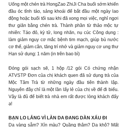
Uống một chén trà HongZao ZhiJi Cha buổi sớm khiến
đầu óc tỉnh táo, sảng khoái để bắt đầu một ngày lao
động hoặc buổi tối sau khi đã xong mọi việc, nghỉ ngơi
thư giãn bằng chén trà. Thành phần từ thảo mộc tự
nhiên: Táo đỏ, kỳ tử, long nhãn, nụ cúc Công dụng :
làm giảm nguy cơ mắc bệnh tim mạch, giúp bù nước
cơ thể, giảm cân, tăng trí nhớ và giảm nguy cơ ung thư
Hạn sử dụng: 1 năm (in trên bao bì)
Đóng gói sạch sẽ, 1 hộp /12 gói Có chứng nhận
ATVSTP Đơn của chị khách quen đã sử dụng trà của
Mộc Tâm Trà từ những ngày đầu tiên thành lập.
Nguyên đây chỉ là một lần lấy lẻ của chị về để đi biếu.
Vậy là đủ để biết trà nhà em rất được lòng khách đấy
ạ!
BẠN LO LẮNG VÌ LÀN DA ĐANG DẦN XẤU ĐI
Da vàng sẫm? Xỉn màu? Quầng thâm? Da khô? Mất