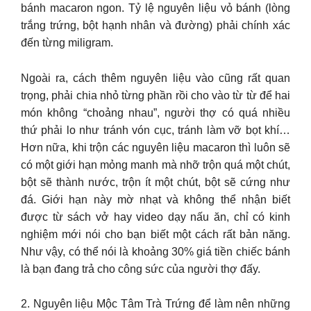
bánh macaron ngon. Tỷ lệ nguyên liệu vỏ bánh (lòng
trắng trứng, bột hạnh nhân và đường) phải chính xác
đến từng miligram.
Ngoài ra, cách thêm nguyên liệu vào cũng rất quan
trọng, phải chia nhỏ từng phần rồi cho vào từ từ để hai
món không “choảng nhau”, người thợ có quá nhiều
thứ phải lo như tránh vón cục, tránh làm vỡ bọt khí…
Hơn nữa, khi trộn các nguyên liệu macaron thì luôn sẽ
có một giới hạn mỏng manh mà nhỡ trộn quá một chút,
bột sẽ thành nước, trộn ít một chút, bột sẽ cứng như
đá. Giới hạn này mờ nhạt và không thể nhận biết
được từ sách vở hay video dạy nấu ăn, chỉ có kinh
nghiệm mới nói cho bạn biết một cách rất bản năng.
Như vậy, có thể nói là khoảng 30% giá tiền chiếc bánh
là bạn đang trả cho công sức của người thợ đấy.
2. Nguyên liệu Mộc Tâm Trà Trứng để làm nên những