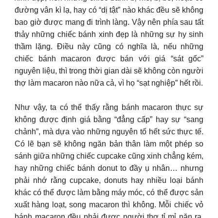
đường vân kì lạ, hay có “dị tật” nào khác đều sẽ không
bao giờ được mang đi trình làng. Vậy nên phía sau tất
thảy những chiếc bánh xinh đẹp là những sự hy sinh
thầm lặng. Điều này cũng có nghĩa là, nếu những
chiếc bánh macaron được bán với giá “sát gốc”
nguyên liệu, thì trong thời gian dài sẽ không còn người
thợ làm macaron nào nữa cả, vì họ “sạt nghiệp” hết rồi.
Như vậy, ta có thể thấy rằng bánh macaron thực sự
không được định giá bằng “đẳng cấp” hay sự “sang
chảnh”, mà dựa vào những nguyên tố hết sức thực tế.
Có lẽ bạn sẽ không ngăn bản thân làm một phép so
sánh giữa những chiếc cupcake cũng xinh chẳng kém,
hay những chiếc bánh donut to đầy ụ nhân… nhưng
phải nhớ rằng cupcake, donuts hay nhiều loại bánh
khác có thể được làm bằng máy móc, có thể được sản
xuất hàng loạt, song macaron thì không. Mỗi chiếc vỏ
bánh macaron đều phải được người thợ tỉ mỉ nặn ra,