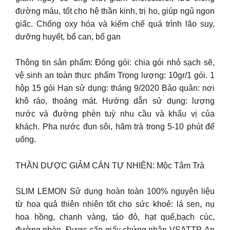
đường máu, tốt cho hệ thần kinh, trị ho, giúp ngủ ngon
giấc. Chống oxy hóa và kiếm chế quá trình lão suy,
dưỡng huyết, bổ can, bổ gan
Thông tin sản phẩm: Đóng gói: chia gói nhỏ sạch sẽ,
vệ sinh an toàn thực phẩm Trọng lượng: 10gr/1 gói. 1
hộp 15 gói Hạn sử dụng: tháng 9/2020 Bảo quản: nơi
khô ráo, thoáng mát. Hướng dẫn sử dụng: lượng
nước và đường phèn tuỳ nhu cầu và khẩu vị của
khách. Pha nước đun sôi, hãm trà trong 5-10 phút để
uống.
THẦN DƯỢC GIẢM CÂN TỰ NHIÊN: Mộc Tâm Trà
SLIM LEMON Sử dụng hoàn toàn 100% nguyên liệu
từ hoa quả thiên nhiên tốt cho sức khoẻ: lá sen, nụ
hoa hồng, chanh vàng, táo đỏ, hạt quế,bạch cúc,
đường phèn. Được cấp giấy chứng nhận VSATTP. An