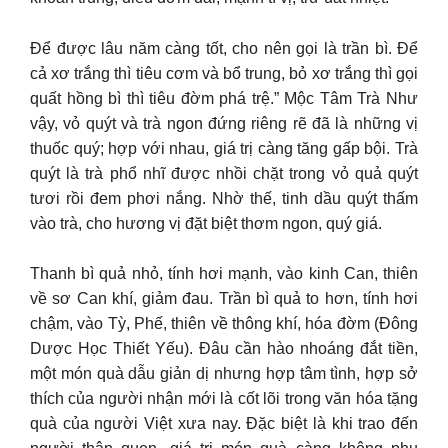
Để được lâu năm càng tốt, cho nên gọi là trần bì. Để
cả xơ trắng thì tiêu cơm và bổ trung, bỏ xơ trắng thì gọi
quất hồng bì thì tiêu đờm phá trệ.” Mộc Tâm Trà Như
vậy, vỏ quýt và trà ngon đứng riêng rẽ đã là những vị
thuốc quý; hợp với nhau, giá trị càng tăng gấp bội. Trà
quýt là trà phổ nhĩ được nhồi chặt trong vỏ quả quýt
tươi rồi đem phơi nắng. Nhờ thế, tinh dầu quýt thấm
vào trà, cho hương vị đặt biệt thơm ngon, quý giá.
Thanh bì quả nhỏ, tính hơi mạnh, vào kinh Can, thiên
về sơ Can khí, giảm đau. Trần bì quả to hơn, tính hơi
chậm, vào Tỳ, Phế, thiên về thông khí, hóa đờm (Đông
Dược Học Thiết Yếu). Đâu cần hào nhoáng đắt tiền,
một món quà dẫu giản dị nhưng hợp tâm tình, hợp sở
thích của người nhận mới là cốt lõi trong văn hóa tặng
quà của người Việt xưa nay. Đặc biệt là khi trao đến