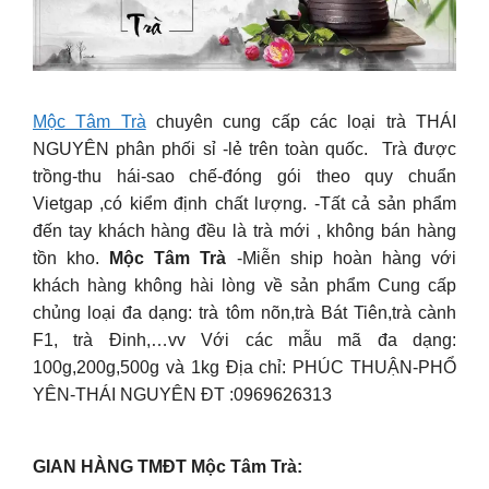
Mộc Tâm Trà
chuyên cung cấp các loại trà THÁI
NGUYÊN phân phối sỉ -lẻ trên toàn quốc. Trà được
trồng-thu hái-sao chế-đóng gói theo quy chuẩn
Vietgap ,có kiểm định chất lượng. -Tất cả sản phẩm
đến tay khách hàng đều là trà mới , không bán hàng
tồn kho.
Mộc Tâm Trà
-Miễn ship hoàn hàng với
khách hàng không hài lòng về sản phẩm Cung cấp
chủng loại đa dạng: trà tôm nõn,trà Bát Tiên,trà cành
F1, trà Đinh,…vv Với các mẫu mã đa dạng:
100g,200g,500g và 1kg Địa chỉ: PHÚC THUẬN-PHỔ
YÊN-THÁI NGUYÊN ĐT :0969626313
GIAN HÀNG TMĐT Mộc Tâm Trà: