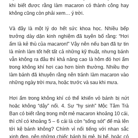
khi biết được rằng làm macaron có thành công hay
không cũng còn phải xem… ý trời.
Và đây là một lý do hết sức khoa học. Nhiều bếp
trưởng dày dặn kinh nghiệm đã tuyên bố rằng: “Hơi
ẩm là kẻ thù của macaron!” Vậy nên nếu bạn đã tự tin
là mình làm tốt hết tất cả những kỹ thuật, nhưng bánh
vẫn không ra đâu thì khả năng cao là hôm đó hơi ẩm
trong không khí hơi cao hơn bình thường. Nhiều thợ
làm bánh đã khuyên rằng nên tránh làm macaron vào
những ngày trời mưa, hoặc trước và sau khi mưa.
Hơi ẩm trong không khí có thể khiến vỏ bánh bị nứt
hoặc không “dậy” nổi. 4. Sự “hy sinh” Mộc Tâm Trà
Bạn có biết rằng trong một mẻ macaron khoảng 10 cái,
thì chỉ có khoảng 5 – 6 cái là còn “sống sót” để mà lên
tới kệ bánh không? Chính vì nổi tiếng với nhan sắc
xinh đẹp, nên những chiếc bánh bị mẻ, bị bể, hoặc có