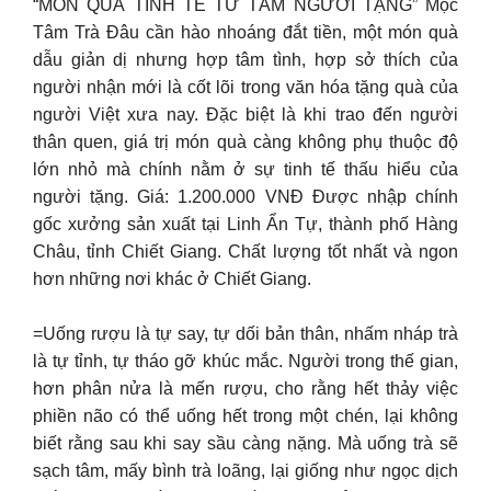
“MÓN QUÀ TINH TẾ TỪ TÂM NGƯỜI TẶNG” Mộc
Tâm Trà Đâu cần hào nhoáng đắt tiền, một món quà
dẫu giản dị nhưng hợp tâm tình, hợp sở thích của
người nhận mới là cốt lõi trong văn hóa tặng quà của
người Việt xưa nay. Đặc biệt là khi trao đến người
thân quen, giá trị món quà càng không phụ thuộc độ
lớn nhỏ mà chính nằm ở sự tinh tế thấu hiểu của
người tặng. Giá: 1.200.000 VNĐ Được nhập chính
gốc xưởng sản xuất tại Linh Ẩn Tự, thành phố Hàng
Châu, tỉnh Chiết Giang. Chất lượng tốt nhất và ngon
hơn những nơi khác ở Chiết Giang.
=Uống rượu là tự say, tự dối bản thân, nhấm nháp trà
là tự tỉnh, tự tháo gỡ khúc mắc. Người trong thế gian,
hơn phân nửa là mến rượu, cho rằng hết thảy việc
phiền não có thể uống hết trong một chén, lại không
biết rằng sau khi say sầu càng nặng. Mà uống trà sẽ
sạch tâm, mấy bình trà loãng, lại giống như ngọc dịch