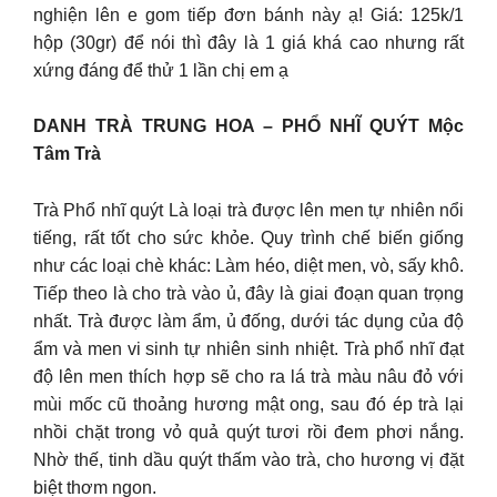
nghiện lên e gom tiếp đơn bánh này ạ! Giá: 125k/1
hộp (30gr) để nói thì đây là 1 giá khá cao nhưng rất
xứng đáng để thử 1 lần chị em ạ
DANH TRÀ TRUNG HOA – PHỔ NHĨ QUÝT Mộc
Tâm Trà
Trà Phổ nhĩ quýt Là loại trà được lên men tự nhiên nổi
tiếng, rất tốt cho sức khỏe. Quy trình chế biến giống
như các loại chè khác: Làm héo, diệt men, vò, sấy khô.
Tiếp theo là cho trà vào ủ, đây là giai đoạn quan trọng
nhất. Trà được làm ẩm, ủ đống, dưới tác dụng của độ
ẩm và men vi sinh tự nhiên sinh nhiệt. Trà phổ nhĩ đạt
độ lên men thích hợp sẽ cho ra lá trà màu nâu đỏ với
mùi mốc cũ thoảng hương mật ong, sau đó ép trà lại
nhồi chặt trong vỏ quả quýt tươi rồi đem phơi nắng.
Nhờ thế, tinh dầu quýt thấm vào trà, cho hương vị đặt
biệt thơm ngon.