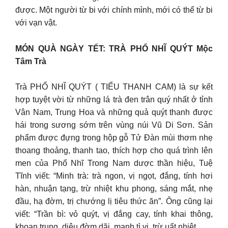
được. Một người từ bi với chính mình, mới có thể từ bi
với vạn vật.
MÓN QUÀ NGÀY TẾT: TRÀ PHỔ NHĨ QUÝT Mộc
Tâm Trà
Trà PHỔ NHĨ QUÝT ( TIỂU THANH CAM) là sự kết
hợp tuyệt vời từ những lá trà đen trân quý nhất ở tỉnh
Vân Nam, Trung Hoa và những quả quýt thanh được
hái trong sương sớm trên vùng núi Vũ Di Sơn. Sản
phẩm được đựng trong hộp gỗ Tử Đàn mùi thơm nhẹ
thoang thoảng, thanh tao, thích hợp cho quá trình lên
men của Phổ Nhĩ Trong Nam dược thần hiệu, Tuệ
Tĩnh viết: “Minh trà: trà ngon, vị ngọt, đắng, tính hơi
hàn, nhuận tạng, trừ nhiệt khu phong, sáng mắt, nhẹ
đầu, hạ đờm, trị chướng lị tiêu thức ăn”. Ông cũng lại
viết: “Trần bì: vỏ quýt, vị đắng cay, tính khai thông,
khoan trung, diêu đờm dãi, mạnh tì vị, trừ uất nhiệt.