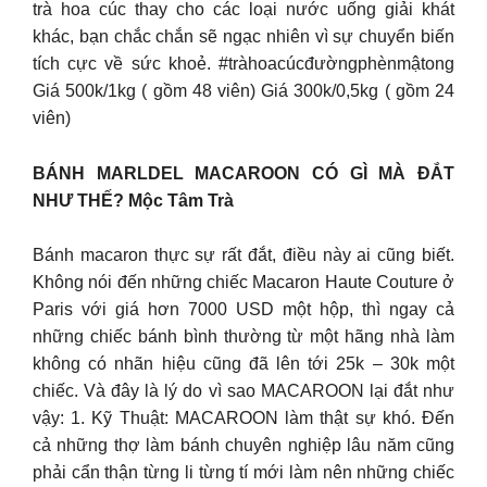
trà hoa cúc thay cho các loại nước uống giải khát
khác, bạn chắc chắn sẽ ngạc nhiên vì sự chuyển biến
tích cực về sức khoẻ. #tràhoacúcđườngphènmậtong
Giá 500k/1kg ( gồm 48 viên) Giá 300k/0,5kg ( gồm 24
viên)
BÁNH MARLDEL MACAROON CÓ GÌ MÀ ĐẮT
NHƯ THẾ? Mộc Tâm Trà
Bánh macaron thực sự rất đắt, điều này ai cũng biết.
Không nói đến những chiếc Macaron Haute Couture ở
Paris với giá hơn 7000 USD một hộp, thì ngay cả
những chiếc bánh bình thường từ một hãng nhà làm
không có nhãn hiệu cũng đã lên tới 25k – 30k một
chiếc. Và đây là lý do vì sao MACAROON lại đắt như
vậy: 1. Kỹ Thuật: MACAROON làm thật sự khó. Đến
cả những thợ làm bánh chuyên nghiệp lâu năm cũng
phải cẩn thận từng li từng tí mới làm nên những chiếc