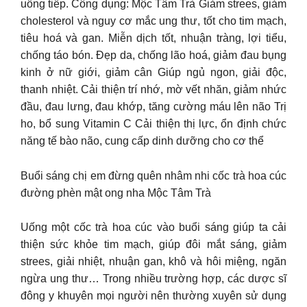
uống tiếp. Công dụng: Mộc Tâm Trà Giảm strees, giảm
cholesterol và nguy cơ mắc ung thư, tốt cho tim mạch,
tiêu hoá và gan. Miễn dịch tốt, nhuận tràng, lợi tiểu,
chống táo bón. Đẹp da, chống lão hoá, giảm đau bụng
kinh ở nữ giới, giảm cân Giúp ngủ ngon, giải độc,
thanh nhiệt. Cải thiện trí nhớ, mờ vết nhăn, giảm nhức
đầu, đau lưng, đau khớp, tăng cường máu lên não Trị
ho, bổ sung Vitamin C Cải thiện thị lực, ổn định chức
năng tế bào não, cung cấp dinh dưỡng cho cơ thể
Buổi sáng chị em đừng quên nhâm nhi cốc trà hoa cúc
đường phèn mật ong nha Mộc Tâm Trà
Uống một cốc trà hoa cúc vào buổi sáng giúp ta cải
thiện sức khỏe tim mạch, giúp đôi mắt sáng, giảm
strees, giải nhiệt, nhuận gan, khô và hôi miệng, ngăn
ngừa ung thư… Trong nhiều trường hợp, các dược sĩ
đông y khuyên mọi người nên thường xuyên sử dụng