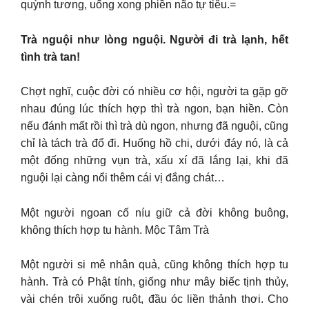
quỳnh tương, uống xong phiền não tự tiêu.=
Trà nguội như lòng nguội. Người đi trà lạnh, hết
tình trà tan!
Chợt nghĩ, cuộc đời có nhiều cơ hội, người ta gặp gỡ
nhau đúng lúc thích hợp thì trà ngon, bạn hiền. Còn
nếu đánh mất rồi thì trà dù ngon, nhưng đã nguội, cũng
chỉ là tách trà đổ đi. Huống hồ chi, dưới đáy nó, là cả
một đống những vụn trà, xấu xí đã lắng lại, khi đã
nguội lại càng nổi thêm cái vị đắng chát…
Một người ngoan cố níu giữ cả đời không buông,
không thích hợp tu hành. Mộc Tâm Trà
Một người si mê nhân quả, cũng không thích hợp tu
hành. Trà có Phật tính, giống như mây biếc tịnh thủy,
vài chén trôi xuống ruột, đầu óc liền thảnh thơi. Cho