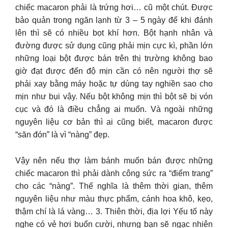
chiếc macaron phải là trứng hơi… cũ một chút. Được
bảo quản trong ngăn lạnh từ 3 – 5 ngày để khi đánh
lên thì sẽ có nhiều bọt khí hơn. Bột hạnh nhân và
đường được sử dụng cũng phải mịn cực kì, phần lớn
những loại bột được bán trên thị trường không bao
giờ đạt được đến độ mịn cần có nên người thợ sẽ
phải xay bằng máy hoặc tự dùng tay nghiền sao cho
mịn như bụi vậy. Nếu bột không mịn thì bột sẽ bị vón
cục và đó là điều chẳng ai muốn. Và ngoài những
nguyên liệu cơ bản thì ai cũng biết, macaron được
“săn đón” là vì “nàng” đẹp.
Vậy nên nếu thợ làm bánh muốn bán được những
chiếc macaron thì phải dành công sức ra “điểm trang”
cho các “nàng”. Thế nghĩa là thêm thời gian, thêm
nguyên liệu như màu thực phẩm, cánh hoa khô, kẹo,
thậm chí là lá vàng… 3. Thiên thời, địa lợi Yếu tố này
nghe có vẻ hơi buổn cười, nhưng bạn sẽ ngạc nhiên