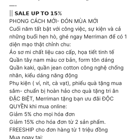
—-
|| 𝗦𝗔𝗟𝗘 𝗨𝗣 𝗧𝗢 𝟭𝟱%
PHONG CÁCH MỚI- ĐÓN MÙA MỚI
Cuối năm tất bật với công việc, sự kiện và cả
những buổi hẹn hò, ghé ngay Merriman để có 1
diện mạo thật chỉnh chu:
Áo sơ mi chất liệu cao cấp, họa tiết tinh tế
Quần tây nam màu cơ bản, form tôn dáng
Quần kaki, quần jean cotton công nghệ chống
nhăn, kiểu dáng năng động
Phụ kiện ( ví, nit, cà vạt), phiếu quà tặng mua
sắm- chuẩn bị hoàn hảo cho quà tặng tri ân
ĐẶC BIỆT, Merriman tặng bạn ưu đãi ĐỘC
QUYỀN khi mua online:
Giảm 5% cho mọi hóa đơn
Giảm 15% cho hóa đơn từ 2 sản phẩm.
FREESHIP cho đơn hàng từ 1 triệu đồng
Mua ngay tại: