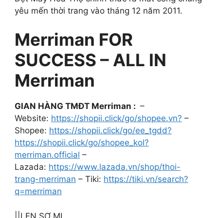
yêu mến thời trang vào tháng 12 năm 2011.
Merriman FOR
SUCCESS – ALL IN
Merriman
GIAN HÀNG TMĐT Merriman :
–
Website:
https://shopii.click/go/shopee.vn?
–
Shopee:
https://shopii.click/go/ee_tgdd?
https://shopii.click/go/shopee_kol?
merriman.official
–
Lazada:
https://www.lazada.vn/shop/thoi-
trang-merriman
– Tiki:
https://tiki.vn/search?
q=merriman
||LEN SƠ MI