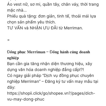
Áo vest nữ, sơ mi, quần tây, chân váy, thời trang
mặc nhà…
Phiếu quà tặng: đơn giản, tinh tế, thoải mái lựa
chọn sản phẩm yêu thích.
TƯ VẤN và NHẬN ƯU ĐÃI từ Merriman.
=
Đ𝐨̂̀𝐧𝐠 𝐩𝐡𝐮̣𝐜 𝐌𝐞𝐫𝐫𝐢𝐦𝐚𝐧 – Đ𝐨̂̀𝐧𝐠 𝐡𝐚̀𝐧𝐡 𝐜𝐮̀𝐧𝐠 𝐝𝐨𝐚𝐧𝐡
𝐧𝐠𝐡𝐢𝐞̣̂𝐩
Bạn cần gia tăng nhận diện thương hiệu, xây
dựng văn hóa doanh nghiệp đẳng cấp!?!
Có ngay giải pháp “Dịch vụ đồng phục chuyên
nghiệp Merriman” – Đăng ký tư vấn may mẫu tại
đây:
https://shopii.click/go/shopee.vn?/pages/dich-
vu-may-dong-phuc