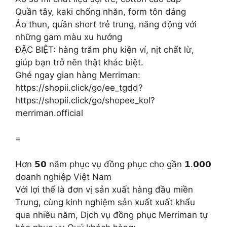
Quần tây, kaki chống nhăn, form tôn dáng
Áo thun, quần short trẻ trung, năng động với
những gam màu xu hướng
ĐẶC BIỆT: hàng trăm phụ kiện ví, nịt chất lừ,
giúp bạn trở nên thật khác biệt.
Ghé ngay gian hàng Merriman:
https://shopii.click/go/ee_tgdd?
https://shopii.click/go/shopee_kol?
merriman.official
=
Hơn 𝟱𝟬 năm phục vụ đồng phục cho gần 𝟭.𝟬𝟬𝟬
doanh nghiệp Việt Nam
Với lợi thế là đơn vị sản xuất hàng đầu miền
Trung, cùng kinh nghiệm sản xuất xuất khẩu
qua nhiều năm, Dịch vụ đồng phục Merriman tự