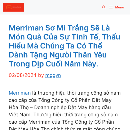
Skip
Menu
to
content
Merriman Sơ Mi Trắng Sẽ Là
Món Quà Của Sự Tinh Tế, Thấu
Hiểu Mà Chúng Ta Có Thể
Dành Tặng Người Thân Yêu
Trong Dịp Cuối Năm Này.
02/08/2024
by
mggvn
Merriman
là thương hiệu thời trang công sở nam
cao cấp của Tổng Công ty Cổ Phần Dệt May
Hòa Thọ – Doanh nghiệp Dệt May hàng đầu
Việt Nam. Thương hiệu thời trang công sở nam
cao cấp Merriman của Tổng Công ty Cổ Phần
Dệt May Hòa Thọ chính thức ra mắt công chúng