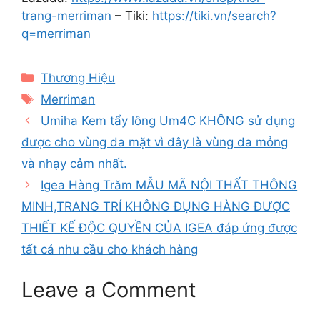
trang-merriman
– Tiki:
https://tiki.vn/search?
q=merriman
Categories
Thương Hiệu
Tags
Merriman
Umiha Kem tẩy lông Um4C KHÔNG sử dụng
được cho vùng da mặt vì đây là vùng da mỏng
và nhạy cảm nhất.
Igea Hàng Trăm MẪU MÃ NỘI THẤT THÔNG
MINH,TRANG TRÍ KHÔNG ĐỤNG HÀNG ĐƯỢC
THIẾT KẾ ĐỘC QUYỀN CỦA IGEA đáp ứng được
tất cả nhu cầu cho khách hàng
Leave a Comment