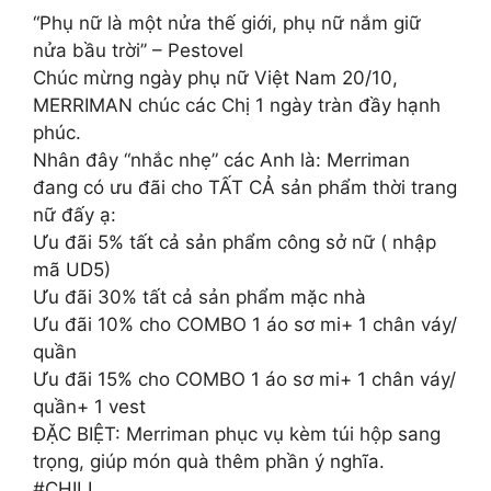
“Phụ nữ là một nửa thế giới, phụ nữ nắm giữ
nửa bầu trời’’ – Pestovel
Chúc mừng ngày phụ nữ Việt Nam 20/10,
MERRIMAN chúc các Chị 1 ngày tràn đầy hạnh
phúc.
Nhân đây “nhắc nhẹ” các Anh là: Merriman
đang có ưu đãi cho TẤT CẢ sản phẩm thời trang
nữ đấy ạ:
Ưu đãi 5% tất cả sản phẩm công sở nữ ( nhập
mã UD5)
Ưu đãi 30% tất cả sản phẩm mặc nhà
Ưu đãi 10% cho COMBO 1 áo sơ mi+ 1 chân váy/
quần
Ưu đãi 15% cho COMBO 1 áo sơ mi+ 1 chân váy/
quần+ 1 vest
ĐẶC BIỆT: Merriman phục vụ kèm túi hộp sang
trọng, giúp món quà thêm phần ý nghĩa.
#CHILL