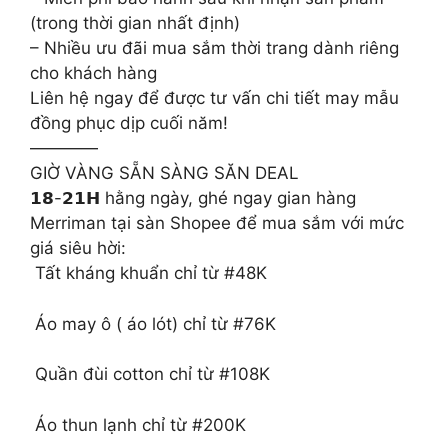
(trong thời gian nhất định)
– Nhiều ưu đãi mua sắm thời trang dành riêng
cho khách hàng
Liên hệ ngay để được tư vấn chi tiết may mẫu
đồng phục dịp cuối năm!
————
️GIỜ VÀNG SẴN SÀNG SĂN DEAL
𝟭𝟴-𝟮𝟭𝗛 hằng ngày, ghé ngay gian hàng
Merriman tại sàn Shopee để mua sắm với mức
giá siêu hời:
️ Tất kháng khuẩn chỉ từ #48K
️ Áo may ô ( áo lót) chỉ từ #76K
️ Quần đùi cotton chỉ từ #108K
️ Áo thun lạnh chỉ từ #200K