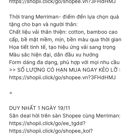
https://shopii.click/go/shopee.vn?3FHdHMJ
Thời trang Merriman- điểm đến lựa chọn quà
tặng cho bạn và người thân:
Chất liệu vải thân thiện: cotton, bamboo cao
cấp, bề mặt mềm, mịn, bền màu qua thời gian
Họa tiết tinh tế, tạo hiệu ứng vải sang trọng
Màu sắc hiện đại, dẫn đầu xu hướng
Form dáng đa dạng, phù hợp với mọi nhu cầu
>> SỐ LƯỢNG CÓ HẠN MUA NGAY KẺO LỠ :
https://shopii.click/go/shopee.vn?3FHdHMJ
=
DUY NHẤT 1 NGÀY 19/11
Săn deal hời trên sàn Shopee cùng Merriman:
https://shopii.click/go/ee_tgdd?
https://shopii.click/go/shopee_kol?