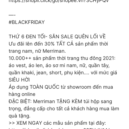
https://shopii.click/go/shopee.vn?3CHyPQV
—-
#BLACKFRIDAY
THỨ 6 ĐEN TỐI- SĂN SALE QUÊN LỐI VỀ
Ưu đãi lên đến 30% TẤT CẢ sản phẩm thời
trang nam, nữ Merriman.
10.000++ sản phẩm thời trang thu đông 2021:
áo vest, áo len, áo sơ mi nam, nữ, quần tây,
quần khaki, jean, short, phụ kiện…. với mức giá
SIÊU HỜI
Áp dụng TOÀN QUỐC từ showroom đến mua
hàng online
ĐẶC BIỆT: Merriman TẶNG KÈM túi hộp sang
trọng, đẳng cấp cho tất cả khách hàng mua làm
quà tặng.
>> XEM NGAY các mẫu sản phẩm tại đây: