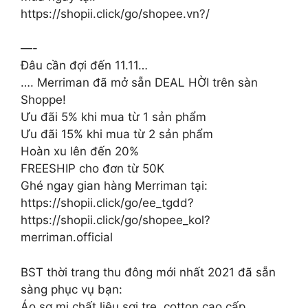
https://shopii.click/go/shopee.vn?/
—-
Đâu cần đợi đến 11.11…
…. Merriman đã mở sẵn DEAL HỜI trên sàn
Shoppe!
Ưu đãi 5% khi mua từ 1 sản phẩm
Ưu đãi 15% khi mua từ 2 sản phẩm
Hoàn xu lên đến 20%
FREESHIP cho đơn từ 50K
Ghé ngay gian hàng Merriman tại:
https://shopii.click/go/ee_tgdd?
https://shopii.click/go/shopee_kol?
merriman.official
BST thời trang thu đông mới nhất 2021 đã sẵn
sàng phục vụ bạn:
Áo sơ mi chất liệu sợi tre, cotton cao cấp