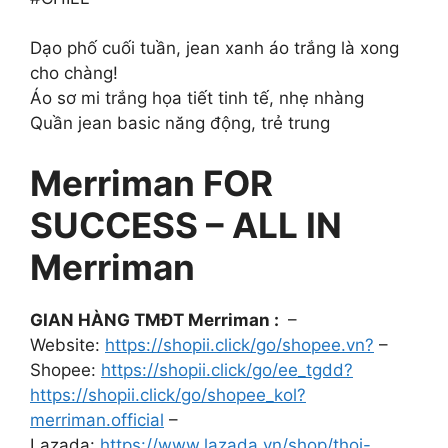
Dạo phố cuối tuần, jean xanh áo trắng là xong
cho chàng!
Áo sơ mi trắng họa tiết tinh tế, nhẹ nhàng
Quần jean basic năng động, trẻ trung
Merriman FOR
SUCCESS – ALL IN
Merriman
GIAN HÀNG TMĐT Merriman :
–
Website:
https://shopii.click/go/shopee.vn?
–
Shopee:
https://shopii.click/go/ee_tgdd?
https://shopii.click/go/shopee_kol?
merriman.official
–
Lazada:
https://www.lazada.vn/shop/thoi-