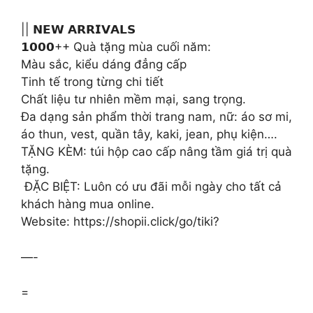
|| 𝗡𝗘𝗪 𝗔𝗥𝗥𝗜𝗩𝗔𝗟𝗦
𝟭𝟬𝟬𝟬++ Quà tặng mùa cuối năm:
Màu sắc, kiểu dáng đẳng cấp
Tinh tế trong từng chi tiết
Chất liệu tư nhiên mềm mại, sang trọng.
Đa dạng sản phẩm thời trang nam, nữ: áo sơ mi,
áo thun, vest, quần tây, kaki, jean, phụ kiện….
TẶNG KÈM: túi hộp cao cấp nâng tầm giá trị quà
tặng.
️ ĐẶC BIỆT: Luôn có ưu đãi mỗi ngày cho tất cả
khách hàng mua online.
Website: https://shopii.click/go/tiki?
—-
=