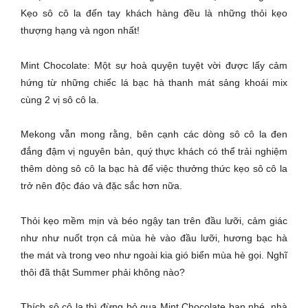
Kẹo sô cô la đến tay khách hàng đều là những thỏi kẹo
thượng hạng và ngon nhất!
Mint Chocolate: Một sự hoà quyện tuyệt vời được lấy cảm
hứng từ những chiếc lá bạc hà thanh mát sảng khoái mix
cùng 2 vị sô cô la.
Mekong vẫn mong rằng, bên cạnh các dòng sô cô la đen
đắng đậm vị nguyên bản, quý thực khách có thể trải nghiệm
thêm dòng sô cô la bạc hà để việc thưởng thức kẹo sô cô la
trở nên độc đáo và đặc sắc hơn nữa.
Thỏi kẹo mềm mịn và béo ngậy tan trên đầu lưỡi, cảm giác
như như nuốt trọn cả mùa hè vào đầu lưỡi, hương bạc hà
the mát và trong veo như ngoài kia gió biển mùa hè gọi. Nghĩ
thôi đã thật Summer phải không nào?
Thích sô cô la thì đừng bỏ qua Mint Chocolate bạn nhé, nhà