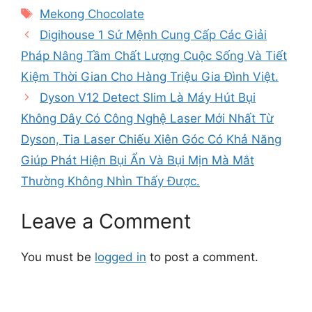
Tags
Mekong Chocolate
Digihouse 1 Sứ Mệnh Cung Cấp Các Giải
Pháp Nâng Tầm Chất Lượng Cuộc Sống Và Tiết
Kiệm Thời Gian Cho Hàng Triệu Gia Đình Việt.
Dyson V12 Detect Slim Là Máy Hút Bụi
Không Dây Có Công Nghệ Laser Mới Nhất Từ
Dyson, Tia Laser Chiếu Xiên Góc Có Khả Năng
Giúp Phát Hiện Bụi Ẩn Và Bụi Mịn Mà Mắt
Thường Không Nhìn Thấy Được.
Leave a Comment
You must be
logged in
to post a comment.