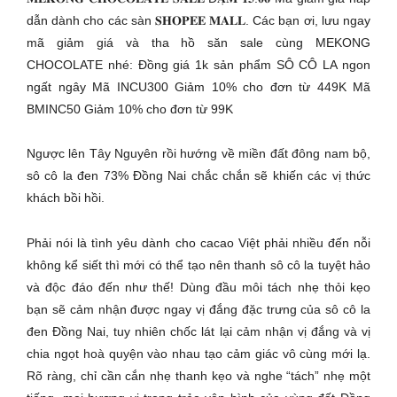
dẫn dành cho các sàn 𝐒𝐇𝐎𝐏𝐄𝐄 𝐌𝐀𝐋𝐋. Các bạn ơi, lưu ngay
mã giảm giá và tha hồ săn sale cùng MEKONG
CHOCOLATE nhé: Đồng giá 1k sản phẩm SÔ CÔ LA ngon
ngất ngây Mã INCU300 Giảm 10% cho đơn từ 449K Mã
BMINC50 Giảm 10% cho đơn từ 99K
Ngược lên Tây Nguyên rồi hướng về miền đất đông nam bộ,
sô cô la đen 73% Đồng Nai chắc chắn sẽ khiến các vị thức
khách bồi hồi.
Phải nói là tình yêu dành cho cacao Việt phải nhiều đến nỗi
không kể siết thì mới có thể tạo nên thanh sô cô la tuyệt hảo
và độc đáo đến như thế! Dùng đầu môi tách nhẹ thỏi kẹo
bạn sẽ cảm nhận được ngay vị đắng đặc trưng của sô cô la
đen Đồng Nai, tuy nhiên chốc lát lại cảm nhận vị đắng và vị
chia ngọt hoà quyện vào nhau tạo cảm giác vô cùng mới lạ.
Rõ ràng, chỉ cần cắn nhẹ thanh kẹo và nghe “tách” nhẹ một