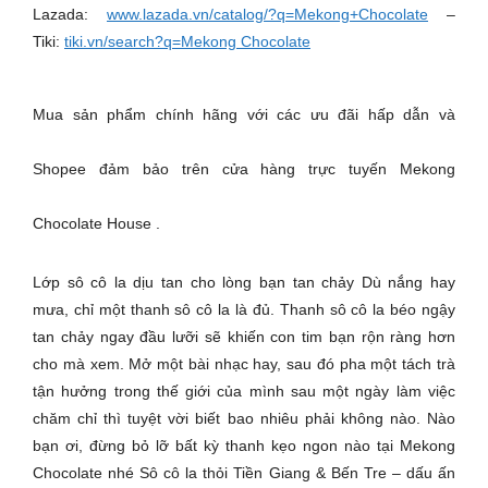
Lazada:
www.lazada.vn/catalog/?q=Mekong+Chocolate
–
Tiki:
tiki.vn/search?q=Mekong Chocolate
Mua sản phẩm chính hãng với các ưu đãi hấp dẫn và
Shopee đảm bảo trên cửa hàng trực tuyến Mekong
Chocolate House .
Lớp sô cô la dịu tan cho lòng bạn tan chảy Dù nắng hay
mưa, chỉ một thanh sô cô la là đủ. Thanh sô cô la béo ngậy
tan chảy ngay đầu lưỡi sẽ khiến con tim bạn rộn ràng hơn
cho mà xem. Mở một bài nhạc hay, sau đó pha một tách trà
tận hưởng trong thế giới của mình sau một ngày làm việc
chăm chỉ thì tuyệt vời biết bao nhiêu phải không nào. Nào
bạn ơi, đừng bỏ lỡ bất kỳ thanh kẹo ngon nào tại Mekong
Chocolate nhé Sô cô la thỏi Tiền Giang & Bến Tre – dấu ấn