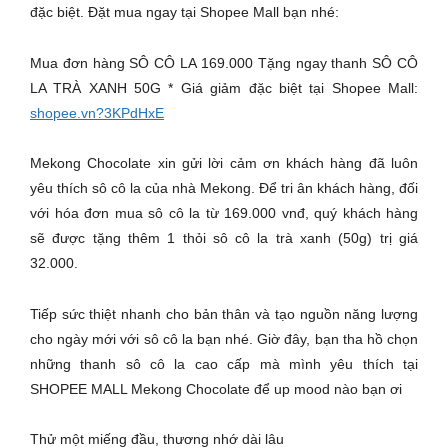
đặc biệt. Đặt mua ngay tại Shopee Mall bạn nhé:
Mua đơn hàng SÔ CÔ LA 169.000 Tặng ngay thanh SÔ CÔ
LA TRÀ XANH 50G * Giá giảm đặc biệt tại Shopee Mall:
shopee.vn?3KPdHxE
Mekong Chocolate xin gửi lời cảm ơn khách hàng đã luôn
yêu thích sô cô la của nhà Mekong. Để tri ân khách hàng, đối
với hóa đơn mua sô cô la từ 169.000 vnđ, quý khách hàng
sẽ được tặng thêm 1 thỏi sô cô la trà xanh (50g) trị giá
32.000.
Tiếp sức thiệt nhanh cho bản thân và tạo nguồn năng lượng
cho ngày mới với sô cô la bạn nhé. Giờ đây, bạn tha hồ chọn
những thanh sô cô la cao cấp mà mình yêu thích tại
SHOPEE MALL Mekong Chocolate để up mood nào bạn ơi
Thử một miếng đầu, thương nhớ dài lâu