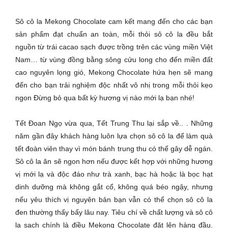
Sô cô la Mekong Chocolate cam kết mang đến cho các bạn
sản phẩm đạt chuẩn an toàn, mỗi thỏi sô cô la đều bắt
nguồn từ trái cacao sạch được trồng trên các vùng miền Việt
Nam… từ vùng đồng bằng sông cửu long cho đến miền đất
cao nguyên lọng gió, Mekong Chocolate hứa hẹn sẽ mang
đến cho bạn trải nghiệm độc nhất vô nhị trong mỗi thỏi kẹo
ngon Đừng bỏ qua bất kỳ hương vị nào mới lạ bạn nhé!
Tết Đoan Ngọ vừa qua, Tết Trung Thu lại sắp về.. . Những
năm gần đây khách hàng luôn lựa chọn sô cô la để làm quà
tết đoàn viên thay vì món bánh trung thu có thể gây dễ ngán.
Sô cô la ăn sẽ ngon hơn nếu được kết hợp với những hương
vị mới lạ và độc đáo như trà xanh, bạc hà hoặc là bọc hạt
dinh dưỡng mà không gắt cổ, không quá béo ngậy, nhưng
nếu yêu thích vị nguyên bản bạn vẫn có thể chọn sô cô la
đen thường thấy bấy lâu nay. Tiêu chí về chất lượng và sô cô
la sạch chính là điều Mekong Chocolate đặt lên hàng đầu.