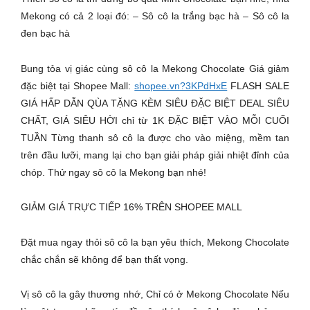
Mekong có cả 2 loại đó: – Sô cô la trắng bạc hà – Sô cô la
đen bạc hà
Bung tỏa vị giác cùng sô cô la Mekong Chocolate Giá giảm
đặc biệt tại Shopee Mall:
shopee.vn?3KPdHxE
FLASH SALE
GIÁ HẤP DẪN QÙA TẶNG KÈM SIÊU ĐẶC BIỆT DEAL SIÊU
CHẤT, GIÁ SIÊU HỜI chỉ từ 1K ĐẶC BIỆT VÀO MỖI CUỐI
TUẦN Từng thanh sô cô la được cho vào miệng, mềm tan
trên đầu lưỡi, mang lại cho bạn giải pháp giải nhiệt đỉnh của
chóp. Thử ngay sô cô la Mekong bạn nhé!
GIẢM GIÁ TRỰC TIẾP 16% TRÊN SHOPEE MALL
Đặt mua ngay thỏi sô cô la bạn yêu thích, Mekong Chocolate
chắc chắn sẽ không để bạn thất vọng.
Vị sô cô la gây thương nhớ, Chỉ có ở Mekong Chocolate Nếu