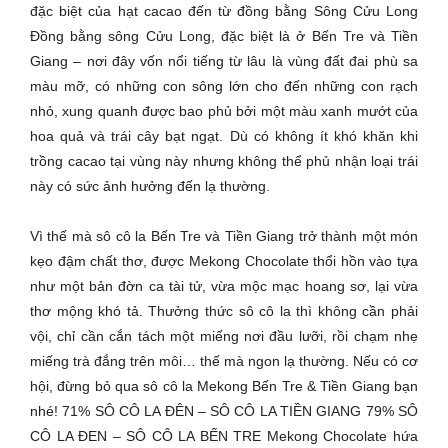
đặc biệt của hạt cacao đến từ đồng bằng Sông Cửu Long
Đồng bằng sông Cửu Long, đặc biệt là ở Bến Tre và Tiền
Giang – nơi đây vốn nổi tiếng từ lâu là vùng đất đai phù sa
màu mỡ, có những con sông lớn cho đến những con rạch
nhỏ, xung quanh được bao phủ bởi một màu xanh mướt của
hoa quả và trái cây bạt ngạt. Dù có không ít khó khăn khi
trồng cacao tại vùng này nhưng không thể phủ nhận loại trái
này có sức ảnh hưởng đến lạ thường.
Vì thế mà sô cô la Bến Tre và Tiền Giang trở thành một món
kẹo đậm chất thơ, được Mekong Chocolate thổi hồn vào tựa
như một bản đờn ca tài tử, vừa mộc mạc hoang sơ, lại vừa
thơ mộng khó tả. Thưởng thức sô cô la thì không cần phải
vội, chỉ cần cắn tách một miếng nơi đầu lưỡi, rồi chạm nhẹ
miếng trà đắng trên môi… thế mà ngon lạ thường. Nếu có cơ
hội, đừng bỏ qua sô cô la Mekong Bến Tre & Tiền Giang bạn
nhé! 71% SÔ CÔ LA ĐÊN – SÔ CÔ LA TIỀN GIANG 79% SÔ
CÔ LA ĐEN – SÔ CÔ LA BẾN TRE Mekong Chocolate hứa