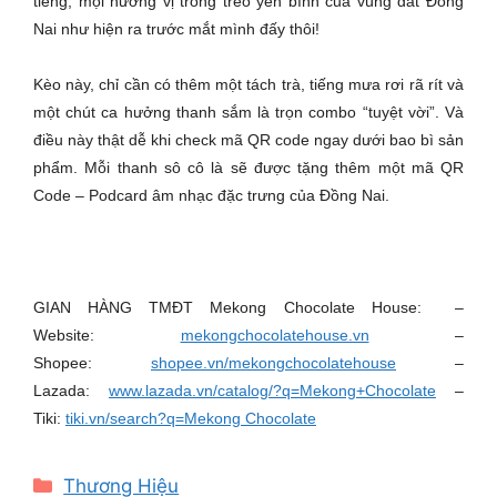
tiếng, mọi hương vị trong trẻo yên bình của vùng đất Đồng
Nai như hiện ra trước mắt mình đấy thôi!
Kèo này, chỉ cần có thêm một tách trà, tiếng mưa rơi rã rít và
một chút ca hưởng thanh sắm là trọn combo “tuyệt vời”. Và
điều này thật dễ khi check mã QR code ngay dưới bao bì sản
phẩm. Mỗi thanh sô cô là sẽ được tặng thêm một mã QR
Code – Podcard âm nhạc đặc trưng của Đồng Nai.
GIAN HÀNG TMĐT Mekong Chocolate House: –
Website:
mekongchocolatehouse.vn
–
Shopee:
shopee.vn/mekongchocolatehouse
–
Lazada:
www.lazada.vn/catalog/?q=Mekong+Chocolate
–
Tiki:
tiki.vn/search?q=Mekong Chocolate
Categories
Thương Hiệu