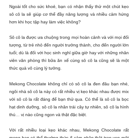
Ngoài tốt cho sức khoẻ, bạn có nhận thấy thử một chút kẹo
sô cô la sẽ giúp cơ thể đầy năng lượng và nhiều cảm hứng
hơn khi học tập hay làm việc không?
Sô cô la được ưa chuộng trong mọi hoàn cảnh và với mọi đối
tượng, từ trẻ nhỏ đến người trưởng thành, cho đến người lớn
tuổi; dù là đối với học sinh nghỉ giữa giờ hay với những nhân
viên văn phòng thì bữa ăn xế cùng sô cô la cũng sẽ là một
thức quà vô cùng lý tưởng.
Mekong Chocolate không chỉ có sô cô la đen đâu bạn nhé,
ngôi nhà sô cô la này có rất nhiều vị kẹo khác nhau được mix
với sô cô la rất đáng để bạn thử qua. Có thể là sô cô la bọc
hạt dinh dưỡng, sô cô la nhân trái cây tự nhiên, sô cô la hình
thú… vị nào cũng ngon và thật đặc biệt.
Với rất nhiều loại kẹo khác nhau, Mekong Chocolate rất
mong bạn có thể thưởng thức & cảm nhận thật trọn vẹn một