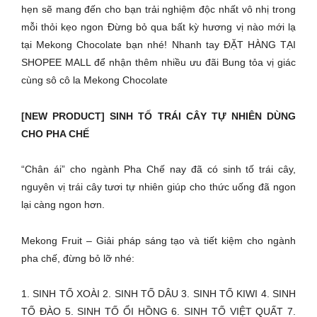
hẹn sẽ mang đến cho bạn trải nghiệm độc nhất vô nhị trong
mỗi thỏi kẹo ngon Đừng bỏ qua bất kỳ hương vị nào mới lạ
tại Mekong Chocolate bạn nhé! Nhanh tay ĐẶT HÀNG TẠI
SHOPEE MALL để nhận thêm nhiều ưu đãi Bung tỏa vị giác
cùng sô cô la Mekong Chocolate
[NEW PRODUCT] SINH TỐ TRÁI CÂY TỰ NHIÊN DÙNG
CHO PHA CHẾ
“Chân ái” cho ngành Pha Chế nay đã có sinh tố trái cây,
nguyên vị trái cây tươi tự nhiên giúp cho thức uống đã ngon
lại càng ngon hơn.
Mekong Fruit – Giải pháp sáng tạo và tiết kiệm cho ngành
pha chế, đừng bỏ lỡ nhé:
1. SINH TỐ XOÀI 2. SINH TỐ DÂU 3. SINH TỐ KIWI 4. SINH
TỐ ĐÀO 5. SINH TỐ ỔI HỒNG 6. SINH TỐ VIỆT QUẤT 7.