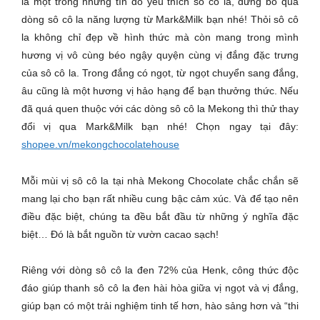
là một trong những tín đồ yêu thích sô cô la, đừng bỏ qua
dòng sô cô la năng lượng từ Mark&Milk bạn nhé! Thỏi sô cô
la không chỉ đẹp về hình thức mà còn mang trong mình
hương vị vô cùng béo ngậy quyện cùng vị đắng đặc trưng
của sô cô la. Trong đắng có ngọt, từ ngọt chuyển sang đắng,
âu cũng là một hương vị hảo hạng để bạn thưởng thức. Nếu
đã quá quen thuộc với các dòng sô cô la Mekong thì thử thay
đổi vị qua Mark&Milk bạn nhé! Chọn ngay tại đây:
shopee.vn/mekongchocolatehouse
Mỗi mùi vị sô cô la tại nhà Mekong Chocolate chắc chắn sẽ
mang lại cho bạn rất nhiều cung bậc cảm xúc. Và để tạo nên
điều đặc biệt, chúng ta đều bắt đầu từ những ý nghĩa đặc
biệt… Đó là bắt nguồn từ vườn cacao sạch!
Riêng với dòng sô cô la đen 72% của Henk, công thức độc
đáo giúp thanh sô cô la đen hài hòa giữa vị ngọt và vị đắng,
giúp bạn có một trải nghiệm tinh tế hơn, hào sảng hơn và “thi