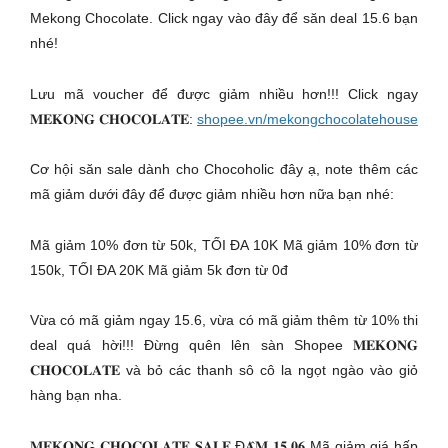
Mekong Chocolate. Click ngay vào đây để săn deal 15.6 bạn
nhé!
Lưu mã voucher để được giảm nhiều hơn!!! Click ngay
𝐌𝐄𝐊𝐎𝐍𝐆 𝐂𝐇𝐎𝐂𝐎𝐋𝐀𝐓𝐄:
shopee.vn/mekongchocolatehouse
Cơ hội săn sale dành cho Chocoholic đây ạ, note thêm các
mã giảm dưới đây để được giảm nhiều hơn nữa bạn nhé:
Mã giảm 10% đơn từ 50k, TỐI ĐA 10K Mã giảm 10% đơn từ
150k, TỐI ĐA 20K Mã giảm 5k đơn từ 0đ
Vừa có mã giảm ngay 15.6, vừa có mã giảm thêm từ 10% thi
deal quá hời!!! Đừng quên lên sàn Shopee 𝐌𝐄𝐊𝐎𝐍𝐆
𝐂𝐇𝐎𝐂𝐎𝐋𝐀𝐓𝐄 và bỏ các thanh sô cô la ngọt ngào vào giỏ
hàng bạn nha.
𝐌𝐄𝐊𝐎𝐍𝐆 𝐂𝐇𝐎𝐂𝐎𝐋𝐀𝐓𝐄 𝐒𝐀𝐋𝐄 Đ𝐀̣̂𝐌 𝟏𝟓.𝟎𝟔 Mã giảm giá hấp