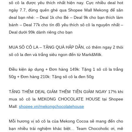
sô cô la được yêu thích nhất hiện nay. Cực nhiều deal hot
ngày 7.7, đừng quên ghé qua Shopee Mall Mekong để săn
deal bạn nhé: – Deal 1k cho Bé – Deal 9k cho bạn thích làm
bánh – Deal 77k cho tín đồ yêu thích sô cô la nguyên nhất –
Deal dưới 99k dành riêng cho bạn
MUA SÔ CÔ LA – TẶNG QUÀ HẤP DẪN, có thêm ngay 2 thỏi
sô cô la đen và trắng siêu ngon đến từ Mark&Milk.
Điều kiện áp dụng + Đơn hàng 149k: Tặng 1 sô cô la trắng
50g + Đơn hàng 210k: Tặng sô cô la đen 50g
TẶNG THÊM DEAL GIẢM THÊM TIỀN GIẢM NGAY 17% khi
mua sô cô la MEKONG CHOCOLATE HOUSE tại Shopee
Mall:
shopee.vn/mekongchocolatehouse
Mỗi hương vị sô cô la của Mekong Cocoa sẽ mang đến cho
bạn nhiều trải nghiệm khác biệt… Team Chocoholic ơi, mê