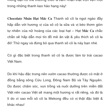
trong những thanh kẹo hảo hạng này!
𝐂𝐡𝐨𝐜𝐨𝐥𝐚𝐭𝐞 𝐍𝐡𝐚̂𝐧 𝐇𝐚̣𝐭 𝐌𝐚̆́𝐜 𝐂𝐚 Thanh sô cô la ngọt ngào đầy
hấp dẫn với hương vị của sô cô la sữa và vị béo thơm giòn
tự nhiên của nữ hoàng của các loại hạt – Hạt 𝐌𝐚̆́𝐜 𝐂𝐚 chắc
chắn sẽ hấp dẫn mọi tín đồ mê ăn vặt & yêu thích sô cô la
đó! Thử ngay và đừng bỏ qua thanh sô cô la này bạn nhé.
Có gì đặc biệt trong thanh sô cô la được làm từ trái cacao
Việt Nam.
Do khí hậu đặc trưng nên vườn cacao thường được có mặt ở
đồng bằng sông Cửu Long, Đông Nam Bộ và Tây Nguyên.
Do được chăm sóc, vun trồng và nuôi dưỡng trên miền đất
Việt nên cacao Việt sẽ mang một hương vị rất riêng, và đó là
lí do vì sao mỗi sô cô la Mekong đều có vị thật đặc biệt &
khác nhau!