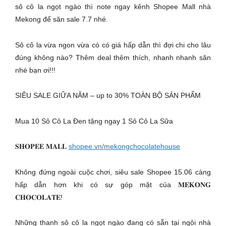
sô cô la ngọt ngào thì note ngay kênh Shopee Mall nhà
Mekong để săn sale 7.7 nhé.
Sô cô la vừa ngon vừa có có giá hấp dẫn thì đợi chi cho lâu
đúng không nào? Thêm deal thêm thích, nhanh nhanh săn
nhé bạn ơi!!!
SIÊU SALE GIỮA NĂM – up to 30% TOÀN BỘ SẢN PHẨM
Mua 10 Sô Cô La Đen tặng ngay 1 Sô Cô La Sữa
𝐒𝐇𝐎𝐏𝐄𝐄 𝐌𝐀𝐋𝐋
shopee.vn/mekongchocolatehouse
Không đứng ngoài cuộc chơi, siêu sale Shopee 15.06 càng
hấp dẫn hơn khi có sự góp mặt của 𝐌𝐄𝐊𝐎𝐍𝐆
𝐂𝐇𝐎𝐂𝐎𝐋𝐀𝐓𝐄!
Những thanh sô cô la ngọt ngào đang có sẵn tại ngôi nhà