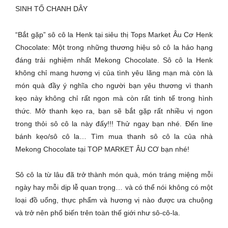
SINH TỐ CHANH DÂY
“Bắt gặp” sô cô la Henk tại siêu thị Tops Market Âu Cơ Henk
Chocolate: Một trong những thương hiệu sô cô la hảo hạng
đáng trải nghiệm nhất Mekong Chocolate. Sô cô la Henk
không chỉ mang hương vị của tình yêu lãng mạn mà còn là
món quà đầy ý nghĩa cho người bạn yêu thương vì thanh
kẹo này không chỉ rất ngon mà còn rất tinh tế trong hình
thức. Mở thanh kẹo ra, bạn sẽ bắt gặp rất nhiều vị ngon
trong thỏi sô cô la này đấy!!! Thử ngay bạn nhé. Đến line
bánh kẹo/sô cô la… Tìm mua thanh sô cô la của nhà
Mekong Chocolate tại TOP MARKET ÂU CƠ bạn nhé!
Sô cô la từ lâu đã trở thành món quà, món tráng miệng mỗi
ngày hay mỗi dịp lễ quan trọng… và có thể nói không có một
loại đồ uống, thực phẩm và hương vị nào được ưa chuộng
và trở nên phổ biến trên toàn thế giới như sô-cô-la.