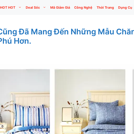
HOT HOT
Deal Sốc
Mã Giảm Giá
Công Nghệ
Thời Trang
Dụng Cụ
Cũng Đã Mang Đến Những Mẫu Chăn 
Phú Hơn.