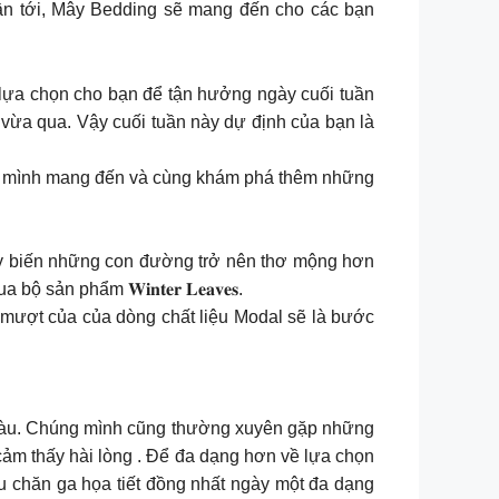
uần tới, Mây Bedding sẽ mang đến cho các bạn
u lựa chọn cho bạn để tận hưởng ngày cuối tuần
 vừa qua. Vậy cuối tuần này dự định của bạn là
g mình mang đến và cùng khám phá thêm những
này biến những con đường trở nên thơ mộng hơn
 phẩm 𝐖𝐢𝐧𝐭𝐞𝐫 𝐋𝐞𝐚𝐯𝐞𝐬.
, êm mượt của của dòng chất liệu Modal sẽ là bước
 màu. Chúng mình cũng thường xuyên gặp những
cảm thấy hài lòng . Để đa dạng hơn về lựa chọn
chăn ga họa tiết đồng nhất ngày một đa dạng