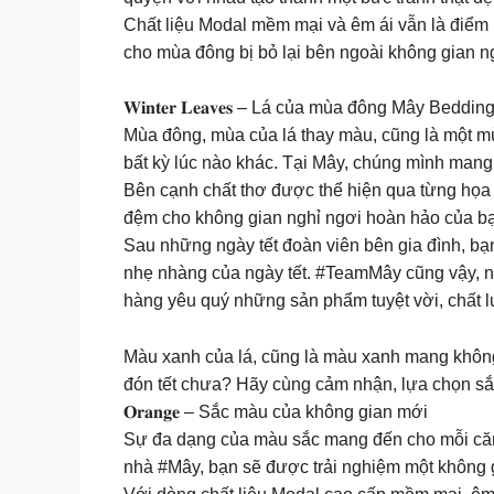
Chất liệu Modal mềm mại và êm ái vẫn là điểm 
cho mùa đông bị bỏ lại bên ngoài không gian n
𝐖𝐢𝐧𝐭𝐞𝐫 𝐋𝐞𝐚𝐯𝐞𝐬 – Lá của mùa đông Mây Beddin
Mùa đông, mùa của lá thay màu, cũng là một m
bất kỳ lúc nào khác. Tại Mây, chúng mình mang đến
Bên cạnh chất thơ được thể hiện qua từng họa tiế
đệm cho không gian nghỉ ngơi hoàn hảo của bạn
Sau những ngày tết đoàn viên bên gia đình, bạ
nhẹ nhàng của ngày tết. #TeamMây cũng vậy, n
hàng yêu quý những sản phẩm tuyệt vời, chất 
Màu xanh của lá, cũng là màu xanh mang không 
đón tết chưa? Hãy cùng cảm nhận, lựa chọn sắ
𝐎𝐫𝐚𝐧𝐠𝐞 – Sắc màu của không gian mới
Sự đa dạng của màu sắc mang đến cho mỗi căn ph
nhà #Mây, bạn sẽ được trải nghiệm một không g