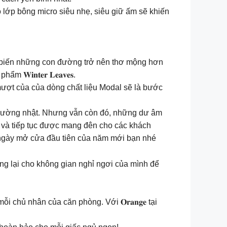
 lớp bông micro siêu nhẹ, siêu giữ ấm sẽ khiến
ày biến những con đường trở nên thơ mộng hơn
𝐧𝐭𝐞𝐫 𝐋𝐞𝐚𝐯𝐞𝐬.
êm mượt của của dòng chất liệu Modal sẽ là bước
 thường nhật. Nhưng vẫn còn đó, những dư âm
 và tiếp tục được mang đên cho các khách
ngày mở cửa đầu tiên của năm mới bạn nhé ️
ng lại cho không gian nghỉ ngơi của mình để
chủ nhân của căn phòng. Với 𝐎𝐫𝐚𝐧𝐠𝐞 tại