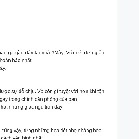
hăn ga gần đây tại nhà #Mây. Với nét đơn giản
 hoàn hảo nhất.
ầy.
ược sự dễ chịu. Và còn gì tuyệt vời hơn khi tận
 ngay trong chính căn phòng của bạn
nhất những giấc ngủ tròn đầy
𝙨 cũng vậy, từng những họa tiết nhẹ nhàng hòa
 cách yên bình nhất.