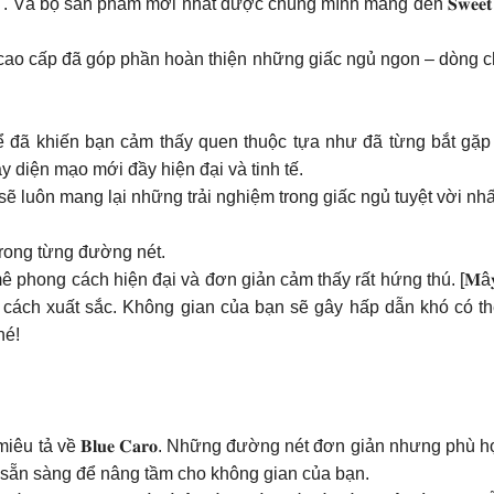
. Và bộ sản phẩm mới nhất được chúng mình mang đến 𝐒𝐰𝐞𝐞𝐭 𝐌
 cao cấp đã góp phần hoàn thiện những giấc ngủ ngon – dòng ch
 đã khiến bạn cảm thấy quen thuộc tựa như đã từng bắt gặp 
thay diện mạo mới đầy hiện đại và tinh tế.
 sẽ luôn mang lại những trải nghiệm trong giấc ngủ tuyệt vời nhấ
 tế trong từng đường nét.
ng cách hiện đại và đơn giản cảm thấy rất hứng thú. [𝐌â𝐲 𝐰𝐢
cách xuất sắc. Không gian của bạn sẽ gây hấp dẫn khó có th
hé!
miêu tả về 𝐁𝐥𝐮𝐞 𝐂𝐚𝐫𝐨. Những đường nét đơn giản nhưng phù
𝐨 đã sẵn sàng để nâng tầm cho không gian của bạn.