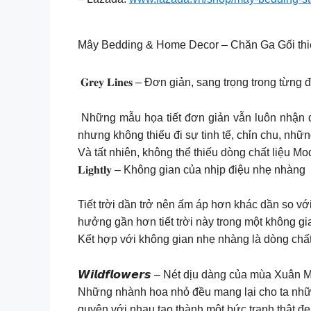
Mây Bedding & Home Decor – Chăn Ga Gối thi
️ 𝐆𝐫𝐞𝐲 𝐋𝐢𝐧𝐞𝐬 – Đơn giản, sang trọng trong 
️ Những mẫu họa tiết đơn giản vẫn luôn nhận 
nhưng không thiếu đi sự tinh tế, chỉn chu, nh
Và tất nhiên, không thể thiếu dòng chất liệu M
𝐋𝐢𝐠𝐡𝐭𝐥𝐲 – Không gian của nhịp điệu nhẹ nhàng
Tiết trời dần trở nên ấm áp hơn khác dần so vớ
hưởng gần hơn tiết trời này trong một không gian
Kết hợp với không gian nhẹ nhàng là dòng chất 
𝙒𝙞𝙡𝙙𝙛𝙡𝙤𝙬𝙚𝙧𝙨 – Nét dịu dàng của mùa Xuâ
Những nhành hoa nhỏ đều mang lại cho ta những 
quyện với nhau tạo thành một bức tranh thật đẹ