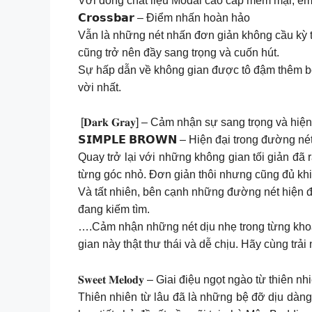
Với dòng chất liệu Modal cao cấp mềm mại, êm 
𝗖𝗿𝗼𝘀𝘀𝗯𝗮𝗿 – Điểm nhấn hoàn hảo
Vẫn là những nét nhấn đơn giản không cầu kỳ trê
cũng trở nên đầy sang trọng và cuốn hút.
Sự hấp dẫn về không gian được tô đậm thêm bở
vời nhất.
️ [𝐃𝐚𝐫𝐤 𝐆𝐫𝐚𝐲] – Cảm nhận sự sang trọng và
𝗦𝗜𝗠𝗣𝗟𝗘 𝗕𝗥𝗢𝗪𝗡 – Hiện đại trong đường nét
Quay trở lại với những không gian tối giản đã
từng góc nhỏ. Đơn giản thôi nhưng cũng đủ kh
Và tất nhiên, bên cạnh những đường nét hiện đạ
đang kiếm tìm.
….Cảm nhận những nét dịu nhẹ trong từng khoả
gian này thật thư thái và dễ chịu. Hãy cùng tr
𝐒𝐰𝐞𝐞𝐭 𝐌𝐞𝐥𝐨𝐝𝐲 – Giai điệu ngọt ngào từ thiên nh
Thiên nhiên từ lâu đã là những bệ đỡ dịu dàng