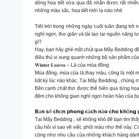
dòng họa tiết vừa qua đã nhận được rất nhiề
những màu sắc, họa tiết mới lạ nào nhé
Tiết trời trong những ngày cuối tuần đang trở
nghỉ ngơi, thư giãn và tái tạo lại nguồn năng
gì?
Hay, bạn hãy ghé một chút qua Mây Bedding 
điều thú vị xung quanh những bộ sản phẩm củ
𝐖𝐢𝐧𝐭𝐞𝐫 𝐋𝐞𝐚𝐯𝐞𝐬 – Lá của mùa đông
Mùa đông, mùa của lá thay màu, cũng là một m
bất kỳ lúc nào khác. Tại Mây Bedding , chúng mìn
Bên cạnh chất thơ được thể hiện qua từng họa tiế
đệm cho không gian nghỉ ngơi hoàn hảo của bạn
𝗕ạ𝗻 𝘀ẽ 𝗰𝗵ọ𝗻 𝗽𝗵𝗼𝗻𝗴 𝗰á𝗰𝗵 𝗻à𝗼 𝗰𝗵𝗼 𝗸𝗵ô𝗻𝗴 
Tại Mây Bedding , sẽ không khó để bạn tìm t
câu hỏi vì sao về việc phối màu như thế này. 
cũng như nhu cầu của những khách hàng dành