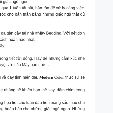
ỗi giấc ngủ ngon.
 qua 1 tuần tất bật, bận rộn để xử lý công việc.
sóc cho bản thân bằng những giấc ngủ thật đủ
 ga gần đây tại nhà #Mây Bedding. Với nét đơn
cách hoàn hảo nhất.
ầy.
rong tiết trời đông. Hãy để những cảm xúc nhẹ
tuyệt vời của Mây bạn nhé…
tính hiện đại. 𝐌𝐨𝐝𝐞𝐫𝐧 𝐂𝐨𝐥𝐨𝐫 thực sự sẽ
nhẹ nhàng sẽ khiến bạn mê say, đắm chìm trong
g họa tiết cho tuần đầu tiên mang sắc màu chủ
 tảng hoàn hảo cho những giấc ngủ ngon. Những