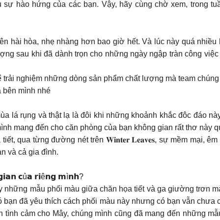
u sự hào hứng của các bạn. Vậy, hãy cùng chờ xem, trong t
 nên hài hòa, nhẹ nhàng hơn bao giờ hết. Và lúc này quá nhiề
 lượng sau khi đã dành trọn cho những ngày ngập tràn công việc
để trải nghiệm những dòng sản phẩm chất lượng mà team chún
a bên mình nhé
ùa lá rụng và thật lạ là đôi khi những khoảnh khắc đôc đáo 
h mang đến cho căn phòng của bạn không gian rất thơ này qua bộ sản
t, qua từng đường nét trên 𝐖𝐢𝐧𝐭𝐞𝐫 𝐋𝐞𝐚𝐯𝐞𝐬, sự mềm mại
 và cả gia đình.
𝗶𝗮𝗻 𝗰ủ𝗮 𝗿𝗶ê𝗻𝗴 𝗺ì𝗻𝗵?
hấy những mẫu phối màu giữa chăn họa tiết và ga giường trơn
Có bạn đã yêu thích cách phối màu này nhưng có bạn vẫn chưa 
 tình cảm cho Mây, chúng mình cũng đã mang đến những mẫu 