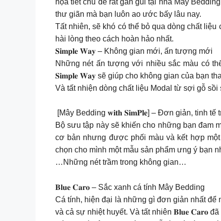
họa tiết chủ đề rất gần gũi tại nhà Mây Bedding 
thư giãn mà bạn luôn ao ước bấy lâu nay.
Tất nhiên, sẽ khó có thể bỏ qua dòng chất liệu
hài lòng theo cách hoàn hảo nhất.
𝐒𝐢𝐦𝐩𝐥𝐞 𝐖𝐚𝐲 – Không gian mới, ấn tượng mới
Những nét ấn tượng với nhiều sắc màu có thể
𝐒𝐢𝐦𝐩𝐥𝐞 𝐖𝐚𝐲 sẽ giúp cho không gian của bạn 
Và tất nhiện dòng chất liệu Modal từ sợi gỗ sồi
️ [Mây Bedding 𝐰𝐢𝐭𝐡 𝐒𝐢𝐦𝐏𝐥𝐞] – Đơn giản, tinh
Bộ sưu tập này sẽ khiến cho những bạn đam mê pho
cơ bản nhưng được phối màu và kết hợp một 
chọn cho mình một mẫu sản phẩm ưng ý bạn n
…Những nét trầm trong không gian…
𝐁𝐥𝐮𝐞 𝐂𝐚𝐫𝐨 – Sắc xanh cá tính Mây Bedding
Cá tính, hiện đại là những gì đơn giản nhất để 
và cả sự nhiệt huyết. Và tất nhiên 𝐁𝐥𝐮𝐞 𝐂𝐚𝐫