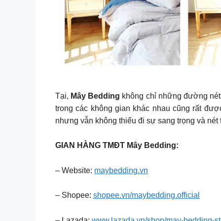
Tại,
Mây Bedding
không chỉ những đường nét
trong các không gian khác nhau cũng rất đượ
nhưng vẫn không thiếu đi sự sang trọng và nét t
GIAN HÀNG TMĐT Mây Bedding:
– Website:
maybedding.vn
– Shopee:
shopee.vn/maybedding.official
– Lazada:
www.lazada.vn/shop/may-bedding-st