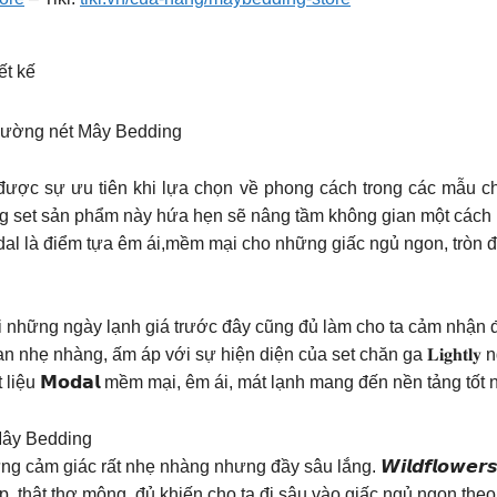
ết kế
từng đường nét Mây Bedding
được sự ưu tiên khi lựa chọn về phong cách trong các mẫu c
ững set sản phẩm này hứa hẹn sẽ nâng tầm không gian một cách
odal là điểm tựa êm ái,mềm mại cho những giấc ngủ ngon, tròn đ
i những ngày lạnh giá trước đây cũng đủ làm cho ta cảm nhận đ
 nhẹ nhàng, ấm áp với sự hiện diện của set chăn ga 𝐋𝐢𝐠𝐡𝐭𝐥
liệu 𝗠𝗼𝗱𝗮𝗹 mềm mại, êm ái, mát lạnh mang đến nền tảng tốt 
n Mây Bedding
cảm giác rất nhẹ nhàng nhưng đầy sâu lắng. 𝙒𝙞𝙡𝙙𝙛𝙡𝙤𝙬𝙚𝙧
p, thật thơ mộng, đủ khiến cho ta đi sâu vào giấc ngủ ngon theo