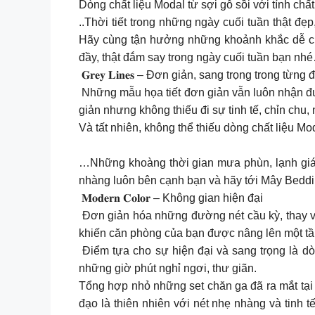
Dòng chất liệu Modal từ sợi gỗ sồi với tính ch
..Thời tiết trong những ngày cuối tuần thật đẹp,
Hãy cùng tận hưởng những khoảnh khắc dễ chị
đầy, thật đắm say trong ngày cuối tuần bạn nh
️ 𝐆𝐫𝐞𝐲 𝐋𝐢𝐧𝐞𝐬 – Đơn giản, sang trọng trong từn
️ Những mẫu họa tiết đơn giản vẫn luôn nhận đ
giản nhưng không thiếu đi sự tinh tế, chỉn ch
Và tất nhiên, không thể thiếu dòng chất liệu M
…Những khoàng thời gian mưa phùn, lạnh giá n
nhàng luôn bên cạnh bạn và hãy tới Mây Bedd
️ 𝐌𝐨𝐝𝐞𝐫𝐧 𝐂𝐨𝐥𝐨𝐫 – Không gian hiện đại
️ Đơn giản hóa những đường nét cầu kỳ, thay vào 
khiến căn phòng của bạn được nâng lên một t
️ Điểm tựa cho sự hiện đại và sang trọng là 
những giờ phút nghỉ ngơi, thư giãn.
Tổng hợp nhỏ những set chăn ga đã ra mắt tại
đạo là thiên nhiên với nét nhẹ nhàng và tinh