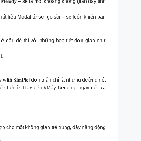
𝐞𝐥𝐨𝐝𝐲 – sẽ là một khoảng không gian đầy tính
ất liệu Modal từ sợi gỗ sồi – sẽ luôn khiến bạn
ở đâu đó thì với những họa tiết đơn giản như
t.
𝐡 𝐒𝐢𝐦𝐏𝐥𝐞] đơn giản chỉ là những đường nét
ể chối từ. Hãy đến #Mây Bedding ngay để lựa
 hợp cho một không gian trẻ trung, đầy năng động