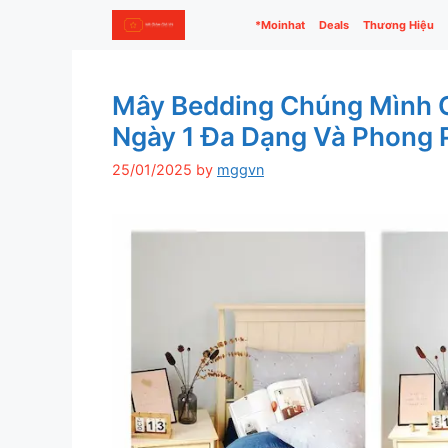
Skip
*Moinhat
Deals
Thương Hiệu
to
content
Mây Bedding Chúng Mình 
Ngày 1 Đa Dạng Và Phong 
25/01/2025
by
mggvn