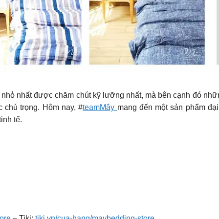
 nhỏ nhất được chăm chút kỹ lưỡng nhất, mà bên cạnh đó nh
c chú trọng. Hôm nay, #
teamMây
mang đến một sản phẩm đại 
inh tế.
ore
– Tiki:
tiki.vn/cua-hang/maybedding-store