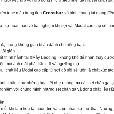
mượt kết hợp với lớp bông micro siêu nhẹ, đây là set chăn ga
n tone màu trung tính 𝗖𝗿𝗼𝘀𝘀𝗯𝗮𝗿 vô hính chung lại mang đ
i sự hoàn hảo về trải nghiệm khi sợi vải Modal cao cấp sẽ ma
 hiện đại trong không gian bí ẩn dành cho riêng bạn…
 tối giản
 rất thịnh hành tại #Mây Bedding , không khó để nhận thấy đượ
iến mọi ánh mắt phải trầm trồ và ngưỡng mộ.
i ,chất liệu Modal cao cấp từ sợi gỗ sồi sẽ luôn là chất xúc t
nh khắc, như những họa tiết nhẹ nhàng mà các set chăn ga t
ải nghiệm với chúng mình nhưng set chăn ga và dòng chất liệu r
iên
 mỗi khi tâm hồn ta muốn tìm và cảm nhận sự thư thái. Những 