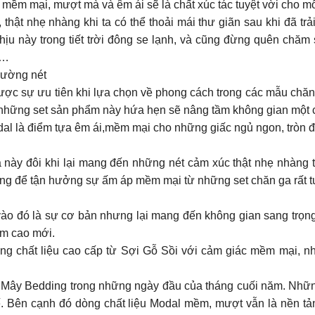
ất mềm mại, mượt mà và êm ái sẽ là chất xúc tác tuyệt vời cho m
 thật nhẹ nhàng khi ta có thể thoải mái thư giãn sau khi đã trải
u này trong tiết trời đông se lạnh, và cũng đừng quên chăm 
é…
g đường nét
ược sự ưu tiên khi lựa chọn về phong cách trong các mẫu chăn
u, những set sản phẩm này hứa hẹn sẽ nâng tầm không gian một 
odal là điểm tựa êm ái,mềm mại cho những giấc ngủ ngon, tròn đ
ày đôi khi lại mang đến những nét cảm xúc thật nhẹ nhàng t
ing để tận hưởng sự ấm áp mềm mại từ những set chăn ga rất 
đó là sự cơ bản nhưng lại mang đến không gian sang trọng và đầy 
ầm cao mới.
dòng chất liệu cao cấp từ Sợi Gỗ Sồi với cảm giác mềm mại, 
 Mây Bedding trong những ngày đầu của tháng cuối năm. Nhữn
 tế. Bên cạnh đó dòng chất liệu Modal mềm, mượt vẫn là nền