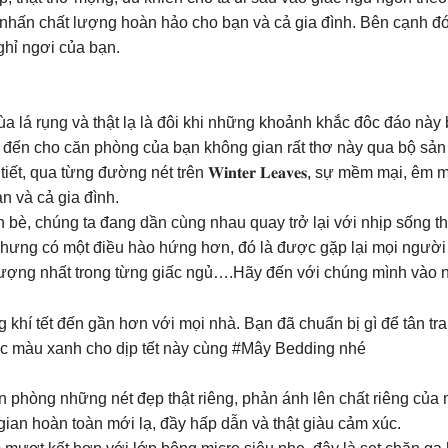
nhấn chất lượng hoàn hảo cho bạn và cả gia đình. Bên cạnh đó
ghỉ ngơi của bạn.
g
ùa lá rụng và thật lạ là đôi khi những khoảnh khắc đôc đáo n
 cho căn phòng của bạn không gian rất thơ này qua bộ sản phẩm 𝐖𝐢
t, qua từng đường nét trên 𝐖𝐢𝐧𝐭𝐞𝐫 𝐋𝐞𝐚𝐯𝐞𝐬, sự mềm mại, 
 và cả gia đình.
n bè, chúng ta đang dần cùng nhau quay trở lại với nhịp sống
hưng có một điều hào hứng hơn, đó là được gặp lại mọi người
lượng nhất trong từng giấc ngủ….Hãy đến với chúng mình vào 
khí tết đến gần hơn với mọi nhà. Bạn đã chuẩn bị gì để tân tra
c màu xanh cho dịp tết này cùng #Mây Bedding nhé
òng những nét đẹp thật riêng, phản ánh lên chất riêng của mỗi 
ian hoàn toàn mới lạ, đầy hấp dẫn và thật giàu cảm xúc.