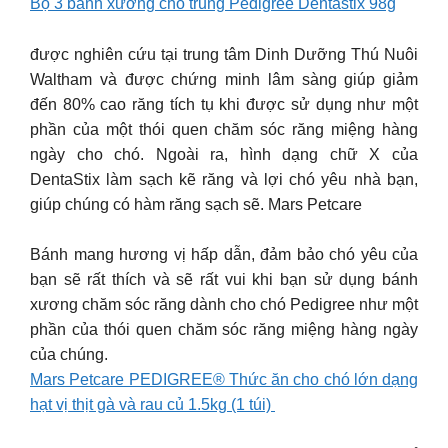
Bộ 3 bánh xương chó trung Pedigree Dentastix 98g
được nghiên cứu tại trung tâm Dinh Dưỡng Thú Nuôi
Waltham và được chứng minh lâm sàng giúp giảm
đến 80% cao răng tích tụ khi được sử dụng như một
phần của một thói quen chăm sóc răng miệng hàng
ngày cho chó. Ngoài ra, hình dạng chữ X của
DentaStix làm sạch kẽ răng và lợi chó yêu nhà bạn,
giúp chúng có hàm răng sạch sẽ. Mars Petcare
Bánh mang hương vị hấp dẫn, đảm bảo chó yêu của
bạn sẽ rất thích và sẽ rất vui khi bạn sử dụng bánh
xương chăm sóc răng dành cho chó Pedigree như một
phần của thói quen chăm sóc răng miệng hàng ngày
của chúng.
Mars Petcare PEDIGREE® Thức ăn cho chó lớn dạng
hạt vị thịt gà và rau củ 1.5kg (1 túi)