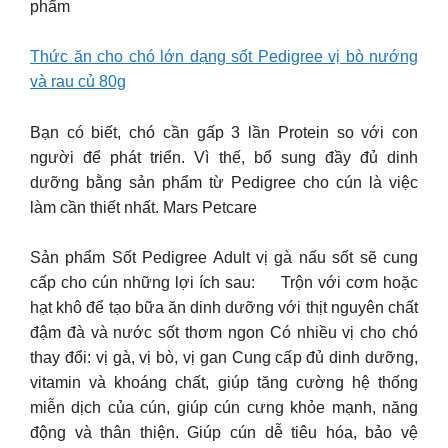
phẩm
Thức ăn cho chó lớn dạng sốt Pedigree vị bò nướng
và rau củ 80g
Bạn có biết, chó cần gấp 3 lần Protein so với con
người để phát triển. Vì thế, bổ sung đầy đủ dinh
dưỡng bằng sản phẩm từ Pedigree cho cún là việc
làm cần thiết nhất. Mars Petcare
Sản phẩm Sốt Pedigree Adult vị gà nấu sốt sẽ cung
cấp cho cún những lợi ích sau: Trộn với cơm hoặc
hạt khô để tạo bữa ăn dinh dưỡng với thịt nguyên chất
đậm đà và nước sốt thơm ngon Có nhiều vị cho chó
thay đổi: vị gà, vị bò, vị gan Cung cấp đủ dinh dưỡng,
vitamin và khoáng chất, giúp tăng cường hệ thống
miễn dịch của cún, giúp cún cưng khỏe mạnh, năng
động và thân thiện. Giúp cún dễ tiêu hóa, bảo vệ