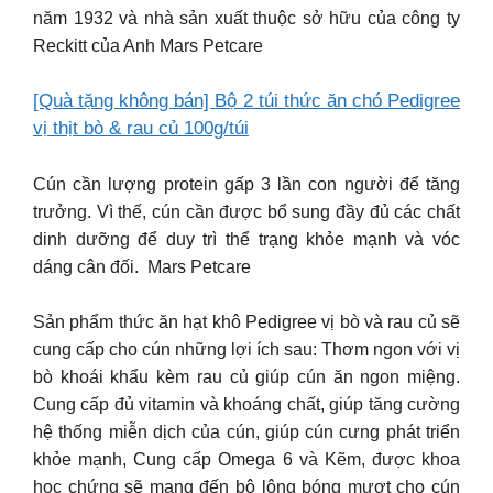
năm 1932 và nhà sản xuất thuộc sở hữu của công ty
Reckitt của Anh Mars Petcare
[Quà tặng không bán] Bộ 2 túi thức ăn chó Pedigree
vị thịt bò & rau củ 100g/túi
Cún cần lượng protein gấp 3 lần con người để tăng
trưởng. Vì thế, cún cần được bổ sung đầy đủ các chất
dinh dưỡng để duy trì thể trạng khỏe mạnh và vóc
dáng cân đối. Mars Petcare
Sản phẩm thức ăn hạt khô Pedigree vị bò và rau củ sẽ
cung cấp cho cún những lợi ích sau: Thơm ngon với vị
bò khoái khẩu kèm rau củ giúp cún ăn ngon miệng.
Cung cấp đủ vitamin và khoáng chất, giúp tăng cường
hệ thống miễn dịch của cún, giúp cún cưng phát triển
khỏe mạnh, Cung cấp Omega 6 và Kẽm, được khoa
học chứng sẽ mang đến bộ lông bóng mượt cho cún