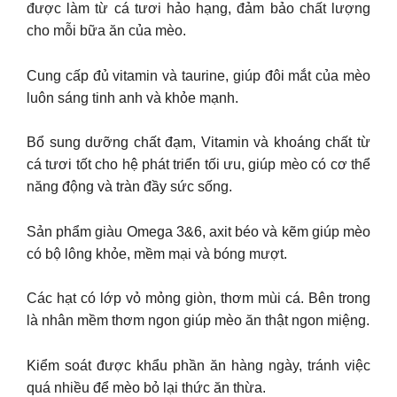
được làm từ cá tươi hảo hạng, đảm bảo chất lượng
cho mỗi bữa ăn của mèo.
Cung cấp đủ vitamin và taurine, giúp đôi mắt của mèo
luôn sáng tinh anh và khỏe mạnh.
Bổ sung dưỡng chất đạm, Vitamin và khoáng chất từ
cá tươi tốt cho hệ phát triển tối ưu, giúp mèo có cơ thể
năng động và tràn đầy sức sống.
Sản phẩm giàu Omega 3&6, axit béo và kẽm giúp mèo
có bộ lông khỏe, mềm mại và bóng mượt.
Các hạt có lớp vỏ mỏng giòn, thơm mùi cá. Bên trong
là nhân mềm thơm ngon giúp mèo ăn thật ngon miệng.
Kiểm soát được khẩu phần ăn hàng ngày, tránh việc
quá nhiều để mèo bỏ lại thức ăn thừa.