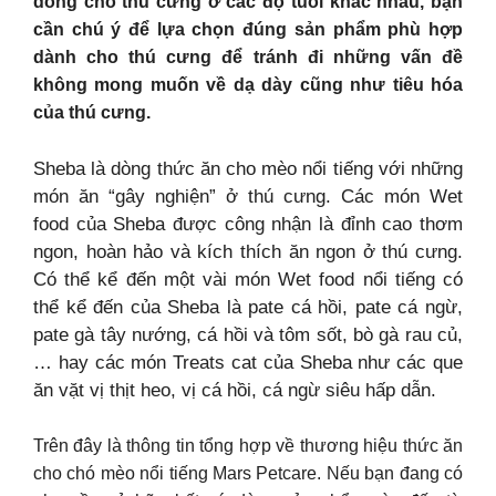
dòng cho thú cưng ở các độ tuổi khác nhau, bạn
cần chú ý để lựa chọn đúng sản phẩm phù hợp
dành cho thú cưng để tránh đi những vấn đề
không mong muốn về dạ dày cũng như tiêu hóa
của thú cưng.
Sheba là dòng thức ăn cho mèo nổi tiếng với những
món ăn “gây nghiện” ở thú cưng. Các món Wet
food của Sheba được công nhận là đỉnh cao thơm
ngon, hoàn hảo và kích thích ăn ngon ở thú cưng.
Có thể kể đến một vài món Wet food nổi tiếng có
thể kể đến của Sheba là pate cá hồi, pate cá ngừ,
pate gà tây nướng, cá hồi và tôm sốt, bò gà rau củ,
… hay các món Treats cat của Sheba như các que
ăn vặt vị thịt heo, vị cá hồi, cá ngừ siêu hấp dẫn.
Trên đây là thông tin tổng hợp về thương hiệu thức ăn
cho chó mèo nổi tiếng Mars Petcare. Nếu bạn đang có