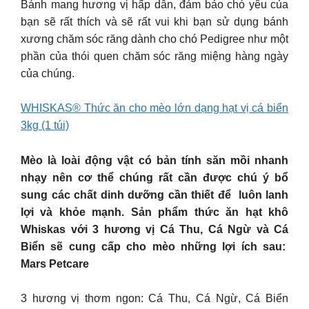
Bánh mang hương vị hấp dẫn, đảm bảo chó yêu của
bạn sẽ rất thích và sẽ rất vui khi bạn sử dụng bánh
xương chăm sóc răng dành cho chó Pedigree như một
phần của thói quen chăm sóc răng miệng hàng ngày
của chúng.
WHISKAS® Thức ăn cho mèo lớn dạng hạt vị cá biển
3kg (1 túi)
Mèo là loài động vật có bản tính săn mồi nhanh
nhạy nên cơ thể chúng rất cần được chú ý bổ
sung các chất dinh dưỡng cần thiết để luôn lanh
lợi và khỏe mạnh. Sản phẩm thức ăn hạt khô
Whiskas với 3 hương vị Cá Thu, Cá Ngừ và Cá
Biển sẽ cung cấp cho mèo những lợi ích sau:
Mars Petcare
3 hương vị thơm ngon: Cá Thu, Cá Ngừ, Cá Biển