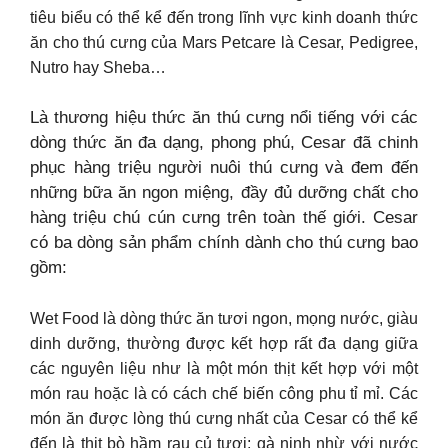
tiêu biểu có thể kể đến trong lĩnh vực kinh doanh thức
ăn cho thú cưng của Mars Petcare là Cesar, Pedigree,
Nutro hay Sheba…
Là thương hiệu thức ăn thú cưng nổi tiếng với các
dòng thức ăn đa dạng, phong phú, Cesar đã chinh
phục hàng triệu người nuôi thú cưng và đem đến
những bữa ăn ngon miệng, đầy đủ dưỡng chất cho
hàng triệu chú cún cưng trên toàn thế giới. Cesar
có ba dòng sản phẩm chính dành cho thú cưng bao
gồm:
Wet Food là dòng thức ăn tươi ngon, mọng nước, giàu
dinh dưỡng, thường được kết hợp rất đa dạng giữa
các nguyên liệu như là một món thịt kết hợp với một
món rau hoặc là có cách chế biến công phu tỉ mỉ. Các
món ăn được lòng thú cưng nhất của Cesar có thể kể
đến là thịt bò hầm rau củ tươi; gà ninh nhừ với nước