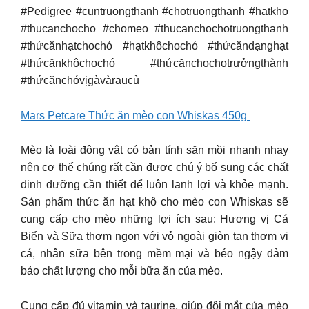
#Pedigree #cuntruongthanh #chotruongthanh #hatkho
#thucanchocho #chomeo #thucanchochotruongthanh
#thứcănhạtchochó #hạtkhôchochó #thứcăndạnghạt
#thứcănkhôchochó #thứcănchochotrưởngthành
#thứcănchóvịgàvàraucủ
Mars Petcare Thức ăn mèo con Whiskas 450g
Mèo là loài động vật có bản tính săn mồi nhanh nhạy
nên cơ thể chúng rất cần được chú ý bổ sung các chất
dinh dưỡng cần thiết để luôn lanh lợi và khỏe mạnh.
Sản phẩm thức ăn hạt khô cho mèo con Whiskas sẽ
cung cấp cho mèo những lợi ích sau: Hương vị Cá
Biển và Sữa thơm ngon với vỏ ngoài giòn tan thơm vị
cá, nhân sữa bên trong mềm mại và béo ngậy đảm
bảo chất lượng cho mỗi bữa ăn của mèo.
Cung cấp đủ vitamin và taurine, giúp đôi mắt của mèo