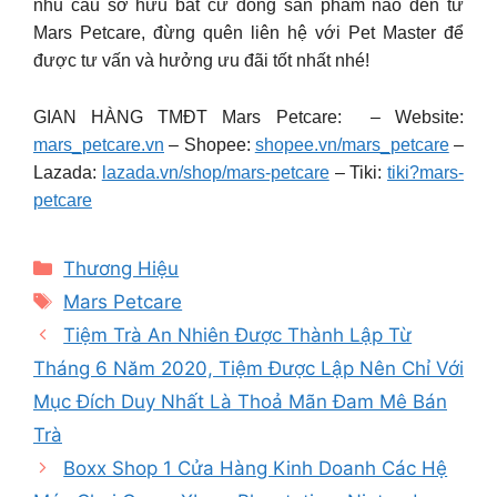
nhu cầu sở hữu bất cứ dòng sản phẩm nào đến từ
Mars Petcare, đừng quên liên hệ với Pet Master để
được tư vấn và hưởng ưu đãi tốt nhất nhé!
GIAN HÀNG TMĐT Mars Petcare: – Website:
mars_petcare.vn
– Shopee:
shopee.vn/mars_petcare
–
Lazada:
lazada.vn/shop/mars-petcare
– Tiki:
tiki?mars-
petcare
Categories
Thương Hiệu
Tags
Mars Petcare
Tiệm Trà An Nhiên Được Thành Lập Từ
Tháng 6 Năm 2020, Tiệm Được Lập Nên Chỉ Với
Mục Đích Duy Nhất Là Thoả Mãn Đam Mê Bán
Trà
Boxx Shop 1 Cửa Hàng Kinh Doanh Các Hệ