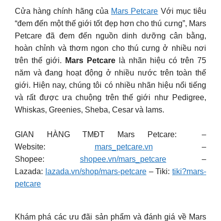
Cửa hàng chính hãng của
Mars Petcare
Với mục tiêu
“đem đến một thế giới tốt đẹp hơn cho thú cưng”, Mars
Petcare đã đem đến nguồn dinh dưỡng cân bằng,
hoàn chỉnh và thơm ngon cho thú cưng ở nhiều nơi
trên thế giới.
Mars Petcare
là nhãn hiệu có trên 75
năm và đang hoạt động ở nhiều nước trên toàn thế
giới. Hiện nay, chúng tôi có nhiều nhãn hiệu nổi tiếng
và rất được ưa chuộng trên thế giới như Pedigree,
Whiskas, Greenies, Sheba, Cesar và Iams.
GIAN HÀNG TMĐT Mars Petcare: –
Website:
mars_petcare.vn
–
Shopee:
shopee.vn/mars_petcare
–
Lazada:
lazada.vn/shop/mars-petcare
– Tiki:
tiki?mars-
petcare
Khám phá các ưu đãi sản phẩm và đánh giá về Mars