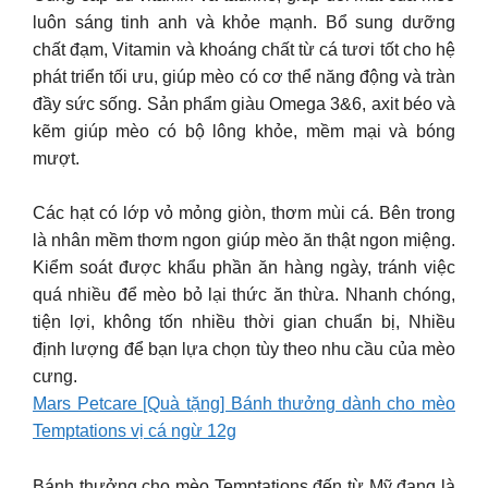
luôn sáng tinh anh và khỏe mạnh. Bổ sung dưỡng
chất đạm, Vitamin và khoáng chất từ cá tươi tốt cho hệ
phát triển tối ưu, giúp mèo có cơ thể năng động và tràn
đầy sức sống. Sản phẩm giàu Omega 3&6, axit béo và
kẽm giúp mèo có bộ lông khỏe, mềm mại và bóng
mượt.
Các hạt có lớp vỏ mỏng giòn, thơm mùi cá. Bên trong
là nhân mềm thơm ngon giúp mèo ăn thật ngon miệng.
Kiểm soát được khẩu phần ăn hàng ngày, tránh việc
quá nhiều để mèo bỏ lại thức ăn thừa. Nhanh chóng,
tiện lợi, không tốn nhiều thời gian chuẩn bị, Nhiều
định lượng để bạn lựa chọn tùy theo nhu cầu của mèo
cưng.
Mars Petcare [Quà tặng] Bánh thưởng dành cho mèo
Temptations vị cá ngừ 12g
Bánh thưởng cho mèo Temptations đến từ Mỹ đang là