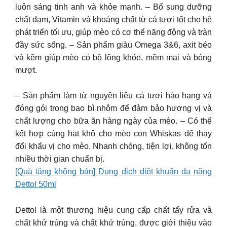
luôn sáng tinh anh và khỏe mạnh. – Bổ sung dưỡng
chất đạm, Vitamin và khoáng chất từ cá tươi tốt cho hệ
phát triển tối ưu, giúp mèo có cơ thể năng động và tràn
đầy sức sống. – Sản phẩm giàu Omega 3&6, axit béo
và kẽm giúp mèo có bộ lông khỏe, mềm mại và bóng
mượt.
– Sản phẩm làm từ nguyên liệu cá tươi hảo hạng và
đóng gói trong bao bì nhôm để đảm bảo hương vị và
chất lượng cho bữa ăn hàng ngày của mèo. – Có thể
kết hợp cùng hạt khô cho mèo con Whiskas để thay
đổi khẩu vị cho mèo. Nhanh chóng, tiện lợi, không tốn
nhiều thời gian chuẩn bị.
[Quà tặng không bán] Dung dịch diệt khuẩn đa năng
Dettol 50ml
Dettol là một thương hiệu cung cấp chất tẩy rửa và
chất khử trùng và chất khử trùng, được giới thiệu vào