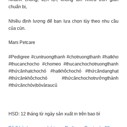
chuẩn bị,
Nhiều định lượng để bạn lựa chọn tùy theo nhu cầu
của cún.
Mars Petcare
#Pedigree #cuntruongthanh #chotruongthanh #hatkho
#thucanchocho #chomeo #thucanchochotruongthanh
#thứcănhạtchochó #hạtkhôchochó #thứcăndạnghạt
#thứcănkhôchochó #thứcănchochotrưởngthành
#thứcănchóvịbòvàraucủ
HSD: 12 tháng từ ngày sản xuất in trên bao bì