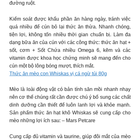
đường ruột.
Kiểm soát được khẩu phần ăn hàng ngày, tránh việc
quá nhiều để cún bỏ lại thức ăn thừa. Nhanh chóng,
tiện lợi, không tốn nhiều thời gian chuẩn bị. Làm đa
dạng bữa ăn của cún với các công thức: thức ăn hạt +
sốt, cơm + Sốt Chứa nhiều Omega 6, kẽm và các
vitamin được khoa học chứng minh sẽ mang đến cho
cún một bộ lông bóng mượt, thích mắt.
Thức ăn mèo con Whiskas vị cá ngừ túi 80g
Mèo là loài động vật có bản tính săn mồi nhanh nhạy
nên cơ thể chúng rất cần được chú ý bổ sung các chất
dinh dưỡng cần thiết để luôn lanh lợi và khỏe mạnh.
Sản phẩm thức ăn hạt khô Whiskas sẽ cung cấp cho
mèo những lợi ích sau: – Mars Petcare
Cung cấp đủ vitamin và taurine, giúp đôi mắt của mèo