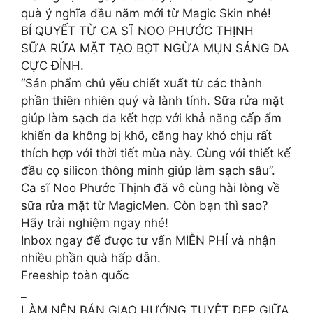
quà ý nghĩa đầu năm mới từ Magic Skin nhé!
BÍ QUYẾT TỪ CA SĨ NOO PHƯỚC THỊNH
SỮA RỬA MẶT TẠO BỌT NGỪA MỤN SÁNG DA
CỰC ĐỈNH.
“Sản phẩm chủ yếu chiết xuất từ các thành
phần thiên nhiên quý và lành tính. Sữa rửa mặt
giúp làm sạch da kết hợp với khả năng cấp ẩm
khiến da không bị khô, căng hay khó chịu rất
thích hợp với thời tiết mùa này. Cùng với thiết kế
đầu cọ silicon thông minh giúp làm sạch sâu”.
Ca sĩ Noo Phước Thịnh đã vô cùng hài lòng về
sữa rửa mặt từ MagicMen. Còn bạn thì sao?
Hãy trải nghiệm ngay nhé!
Inbox ngay để được tư vấn MIỄN PHÍ và nhận
nhiều phần quà hấp dẫn.
Freeship toàn quốc
_
LÀM NÊN BẢN GIAO HƯỞNG TUYỆT ĐẸP GIỮA