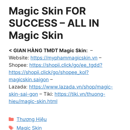
Magic Skin FOR
SUCCESS – ALL IN
Magic Skin
< GIAN HÀNG TMĐT Magic Skin:
–
Website:
https://myphammagicskin.vn
–
Shopee:
https://shopii.click/go/ee_tgdd?
https://shopii.click/go/shopee_kol?
magicskin.saigon
–
Lazada:
https://www.lazada.vn/shop/magic-
skin-sai-gon
– Tiki:
https://tiki.vn/thuong-
hieu/magic-skin.html
Categories
Thương Hiệu
Tags
Magic Skin