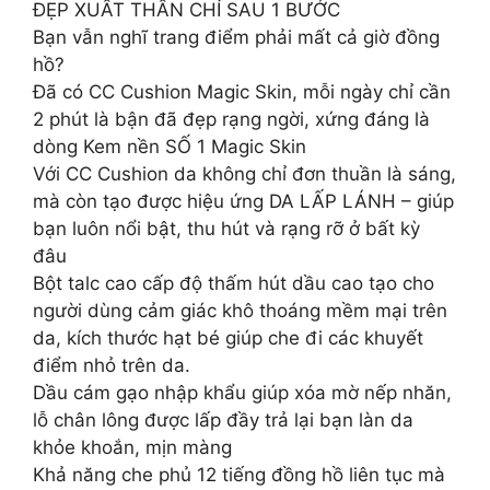
ĐẸP XUẤT THẦN CHỈ SAU 1 BƯỚC
Bạn vẫn nghĩ trang điểm phải mất cả giờ đồng
hồ?
Đã có CC Cushion Magic Skin, mỗi ngày chỉ cần
2 phút là bận đã đẹp rạng ngời, xứng đáng là
dòng Kem nền SỐ 1 Magic Skin
Với CC Cushion da không chỉ đơn thuần là sáng,
mà còn tạo được hiệu ứng DA LẤP LÁNH – giúp
bạn luôn nổi bật, thu hút và rạng rỡ ở bất kỳ
đâu
Bột talc cao cấp độ thấm hút dầu cao tạo cho
người dùng cảm giác khô thoáng mềm mại trên
da, kích thước hạt bé giúp che đi các khuyết
điểm nhỏ trên da.
Dầu cám gạo nhập khẩu giúp xóa mờ nếp nhăn,
lỗ chân lông được lấp đầy trả lại bạn làn da
khỏe khoắn, mịn màng
Khả năng che phủ 12 tiếng đồng hồ liên tục mà