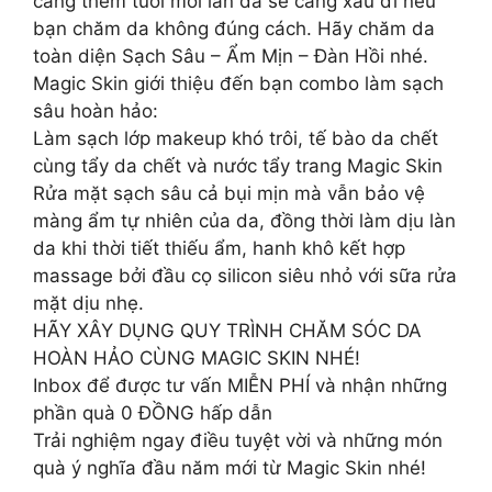
càng thêm tuổi mới làn da sẽ càng xấu đi nếu
bạn chăm da không đúng cách. Hãy chăm da
toàn diện Sạch Sâu – Ẩm Mịn – Đàn Hồi nhé.
Magic Skin giới thiệu đến bạn combo làm sạch
sâu hoàn hảo:
Làm sạch lớp makeup khó trôi, tế bào da chết
cùng tẩy da chết và nước tẩy trang Magic Skin
Rửa mặt sạch sâu cả bụi mịn mà vẫn bảo vệ
màng ẩm tự nhiên của da, đồng thời làm dịu làn
da khi thời tiết thiếu ẩm, hanh khô kết hợp
massage bởi đầu cọ silicon siêu nhỏ với sữa rửa
mặt dịu nhẹ.
HÃY XÂY DỤNG QUY TRÌNH CHĂM SÓC DA
HOÀN HẢO CÙNG MAGIC SKIN NHÉ!
Inbox để được tư vấn MIỄN PHÍ và nhận những
phần quà 0 ĐỒNG hấp dẫn
Trải nghiệm ngay điều tuyệt vời và những món
quà ý nghĩa đầu năm mới từ Magic Skin nhé!