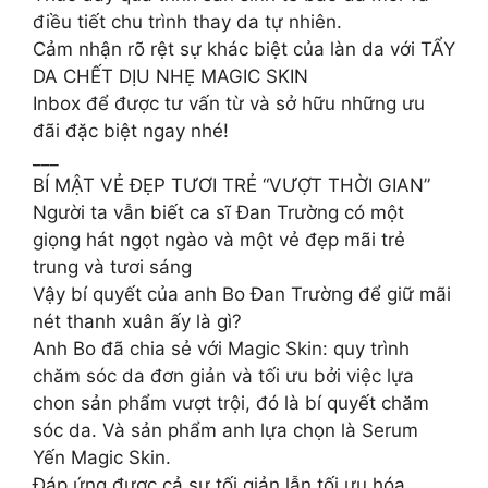
điều tiết chu trình thay da tự nhiên.
Cảm nhận rõ rệt sự khác biệt của làn da với TẨY
DA CHẾT DỊU NHẸ MAGIC SKIN
Inbox để được tư vấn từ và sở hữu những ưu
đãi đặc biệt ngay nhé!
___
BÍ MẬT VẺ ĐẸP TƯƠI TRẺ “VƯỢT THỜI GIAN”
Người ta vẫn biết ca sĩ Đan Trường có một
giọng hát ngọt ngào và một vẻ đẹp mãi trẻ
trung và tươi sáng
Vậy bí quyết của anh Bo Đan Trường để giữ mãi
nét thanh xuân ấy là gì?
Anh Bo đã chia sẻ với Magic Skin: quy trình
chăm sóc da đơn giản và tối ưu bởi việc lựa
chon sản phẩm vượt trội, đó là bí quyết chăm
sóc da. Và sản phẩm anh lựa chọn là Serum
Yến Magic Skin.
Đáp ứng được cả sự tối giản lẫn tối ưu hóa