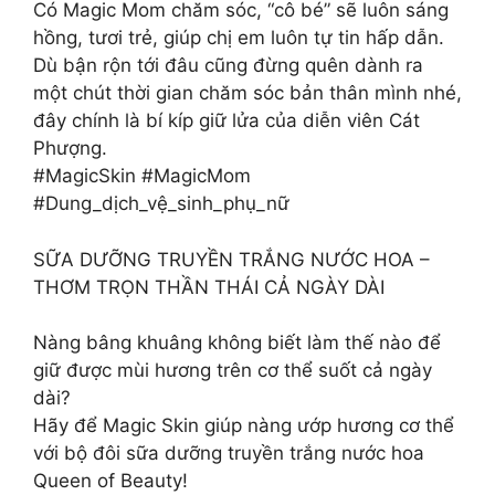
Có Magic Mom chăm sóc, “cô bé” sẽ luôn sáng
hồng, tươi trẻ, giúp chị em luôn tự tin hấp dẫn.
Dù bận rộn tới đâu cũng đừng quên dành ra
một chút thời gian chăm sóc bản thân mình nhé,
đây chính là bí kíp giữ lửa của diễn viên Cát
Phượng.
#MagicSkin #MagicMom
#Dung_dịch_vệ_sinh_phụ_nữ
SỮA DƯỠNG TRUYỀN TRẮNG NƯỚC HOA –
THƠM TRỌN THẦN THÁI CẢ NGÀY DÀI​
Nàng bâng khuâng không biết làm thế nào để
giữ được mùi hương trên cơ thể suốt cả ngày
dài?​
Hãy để Magic Skin giúp nàng ướp hương cơ thể
với bộ đôi sữa dưỡng truyền trắng nước hoa
Queen of Beauty!