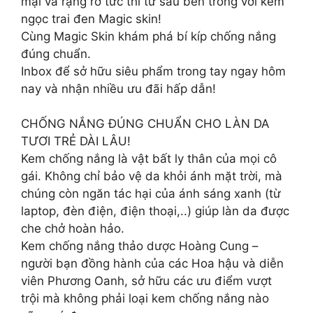
mại và rạng rỡ tức thì từ sâu bên trong với kem
ngọc trai đen Magic skin!
Cùng Magic Skin khám phá bí kíp chống nắng
đúng chuẩn.
Inbox để sở hữu siêu phẩm trong tay ngay hôm
nay và nhận nhiều ưu đãi hấp dẫn!
CHỐNG NẮNG ĐÚNG CHUẨN CHO LÀN DA
TƯƠI TRẺ DÀI LÂU!
Kem chống nắng là vật bất ly thân của mọi cô
gái. Không chỉ bảo vệ da khỏi ánh mặt trời, mà
chúng còn ngăn tác hại của ánh sáng xanh (từ
laptop, đèn điện, điện thoại,..) giúp làn da được
che chở hoàn hảo.
Kem chống nắng thảo dược Hoàng Cung –
người bạn đồng hành của các Hoa hậu và diễn
viên Phương Oanh, sở hữu các ưu điểm vượt
trội mà không phải loại kem chống nắng nào