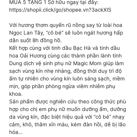
MUA 5 TẶNG 1 Sở hữu ngay tại đây:
https://shopii.click/go/shopee.vn?3ackXlS
Với hương thơm quyến rũ nồng say từ loài hoa
Ngọc Lan Tây, “cô bé” sẽ luôn ngát hương hấp
dẫn suốt 8h đồng hồ.
Kết hợp cùng với tinh dầu Bạc Hà và tinh dầu
hoa Oải Hương cùng các thành phần lành tính
Dung dịch vệ sinh phụ nữ Magic Mom giúp làm
sạch vùng kín nhẹ nhàng, đồng thời duy trì độ
ẩm tự nhiên cho vùng kín luôn sáng sạch, mềm
mịn, góp phần phòng ngừa viêm nhiễm phụ
khoa.
Sản phẩm được nghiên cứu theo công thức phù
hợp cho chị em phụ nữ muốn dưỡng ẩm, dưỡng
da vùng kín, đặc biệt hiệu quả với “cô bé” nhạy
cảm, khô, thâm xỉn màu, kém đàn hồi, dễ bị lão
hóa…