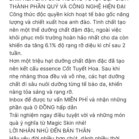
THÀNH PHẦN QUÝ VÀ CÔNG NGHỆ HIỆN ĐẠI
Công thức độc quyền kích hoạt tế bào gốc năng
lượng và chiết xuất hoa anh đào. Tinh chất tạo
nên một thể dưỡng chất đậm đặc, ngoài việc
khôi phục môi trường hoàn hảo nhất cho da còn
khiến da tăng 6.1% độ rạng rỡ diệu kì chỉ sau 2
tuần.
Hơn một triệu hạt dưỡng chất đậm đặc đã tạo
nên kết cấu essence Cốt Tuyết Hoa. Sau khi
nhẹ nhàng thoa đều và vỗ nhẹ, các hạt dưỡng
chất đi sâu nuôi dưỡng từng tế bào da, khiến
nàng tỏa sáng và rạng rỡ.
Inbox để được tư vấn MIỄN PHÍ và nhận những
phần quà 0 ĐỒNG hấp dẫn
Trải nghiệm ngay điều tuyệt vời và những món
quà ý nghĩa từ Magic Skin nhé!
LỜI NHẮN NHỦ ĐẾN BẢN THÂN
Hãy yêu đời nhiều hơn chút, dành nhiều thời