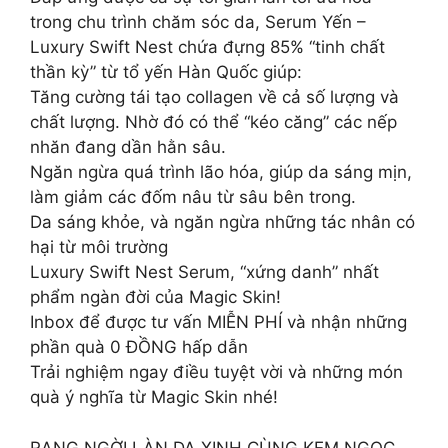
trong chu trình chăm sóc da, Serum Yến –
Luxury Swift Nest chứa đựng 85% “tinh chất
thần kỳ” từ tổ yến Hàn Quốc giúp:
Tăng cường tái tạo collagen về cả số lượng và
chất lượng. Nhờ đó có thể “kéo căng” các nếp
nhăn đang dần hằn sâu.
Ngăn ngừa quá trình lão hóa, giúp da sáng mịn,
làm giảm các đốm nâu từ sâu bên trong.
Da sáng khỏe, và ngăn ngừa những tác nhân có
hại từ môi trường
Luxury Swift Nest Serum, “xứng danh” nhất
phẩm ngàn đời của Magic Skin!
Inbox để được tư vấn MIỄN PHÍ và nhận những
phần quà 0 ĐỒNG hấp dẫn
Trải nghiệm ngay điều tuyệt vời và những món
quà ý nghĩa từ Magic Skin nhé!
RẠNG NGỜI LÀN DA XINH CÙNG KEM NGỌC