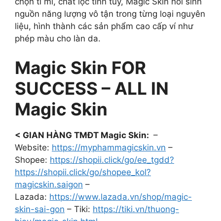
chọn tỉ mỉ, chắt lọc tinh túy, Magic Skin hồi sinh
nguồn năng lượng vô tận trong từng loại nguyên
liệu, hình thành các sản phẩm cao cấp ví như
phép màu cho làn da.
Magic Skin FOR
SUCCESS – ALL IN
Magic Skin
< GIAN HÀNG TMĐT Magic Skin:
–
Website:
https://myphammagicskin.vn
–
Shopee:
https://shopii.click/go/ee_tgdd?
https://shopii.click/go/shopee_kol?
magicskin.saigon
–
Lazada:
https://www.lazada.vn/shop/magic-
skin-sai-gon
– Tiki:
https://tiki.vn/thuong-