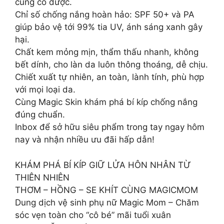
cũng có được.
Chỉ số chống nắng hoàn hảo: SPF 50+ và PA
giúp bảo vệ tới 99% tia UV, ánh sáng xanh gây
hại.
Chất kem mỏng mịn, thẩm thấu nhanh, không
bết dính, cho làn da luôn thông thoáng, dễ chịu.
Chiết xuất tự nhiên, an toàn, lành tính, phù hợp
với mọi loại da.
Cùng Magic Skin khám phá bí kíp chống nắng
đúng chuẩn.
Inbox để sở hữu siêu phẩm trong tay ngay hôm
nay và nhận nhiều ưu đãi hấp dẫn!
KHÁM PHÁ BÍ KÍP GIỮ LỬA HÔN NHÂN TỪ
THIÊN NHIÊN
THƠM – HỒNG – SE KHÍT CÙNG MAGICMOM
Dung dịch vệ sinh phụ nữ Magic Mom – Chăm
sóc vẹn toàn cho “cô bé” mãi tuổi xuân