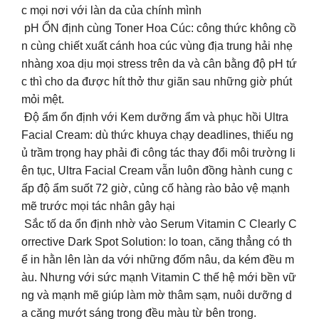
c mọi nơi với làn da của chính mình
pH ỔN định cùng Toner Hoa Cúc: công thức không cồ
n cùng chiết xuất cánh hoa cúc vùng địa trung hải nhẹ
nhàng xoa dịu mọi stress trên da và cân bằng độ pH tứ
c thì cho da được hít thở thư giãn sau những giờ phút
mỏi mệt.
Độ ẩm ổn định với Kem dưỡng ẩm và phục hồi Ultra
Facial Cream: dù thức khuya chạy deadlines, thiếu ng
ủ trầm trọng hay phải đi công tác thay đổi môi trường li
ên tục, Ultra Facial Cream vẫn luôn đồng hành cung c
ấp độ ẩm suốt 72 giờ, củng cố hàng rào bảo vệ mạnh
mẽ trước mọi tác nhân gây hại
Sắc tố da ổn định nhờ vào Serum Vitamin C Clearly C
orrective Dark Spot Solution: lo toan, căng thẳng có th
ể in hằn lên làn da với những đốm nâu, da kém đều m
àu. Nhưng với sức mạnh Vitamin C thế hệ mới bền vữ
ng và mạnh mẽ giúp làm mờ thâm sạm, nuôi dưỡng d
a căng mướt sáng trong đều màu từ bên trong.