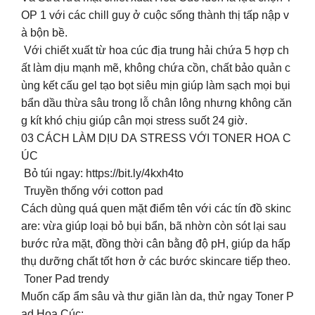
OP 1 với các chill guy ở cuộc sống thành thị tấp nập v
à bộn bề.
Với chiết xuất từ hoa cúc địa trung hải chứa 5 hợp ch
ất làm dịu mạnh mẽ, không chứa cồn, chất bảo quản c
ùng kết cấu gel tạo bọt siêu mịn giúp làm sạch mọi bụi
bẩn dầu thừa sâu trong lỗ chân lông nhưng không căn
g kít khó chịu giúp cân mọi stress suốt 24 giờ.
03 CÁCH LÀM DỊU DA STRESS VỚI TONER HOA C
ÚC
Bỏ túi ngay: https://bit.ly/4kxh4to
Truyền thống với cotton pad
Cách dùng quá quen mặt điểm tên với các tín đồ skinc
are: vừa giúp loại bỏ bụi bẩn, bã nhờn còn sót lại sau
bước rửa mặt, đồng thời cân bằng độ pH, giúp da hấp
thụ dưỡng chất tốt hơn ở các bước skincare tiếp theo.
Toner Pad trendy
Muốn cấp ẩm sâu và thư giãn làn da, thử ngay Toner P
ad Hoa Cúc: