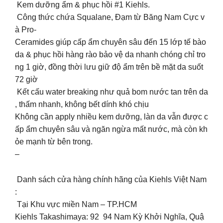
Kem dưỡng ẩm & phục hồi #1 Kiehls.
Công thức chứa Squalane, Đạm từ Băng Nam Cực v
à Pro-
Ceramides giúp cấp ẩm chuyên sâu đến 15 lớp tế bào
da & phục hồi hàng rào bảo vệ da nhanh chóng chỉ tro
ng 1 giờ, đồng thời lưu giữ độ ẩm trên bề mặt da suốt
72 giờ
Kết cấu water breaking như quả bom nước tan trên da
, thấm nhanh, không bết dính khó chịu
Không cần apply nhiều kem dưỡng, làn da vẫn được c
ấp ẩm chuyên sâu và ngăn ngừa mất nước, mà còn kh
ỏe mạnh từ bên trong.
–
️ Danh sách cửa hàng chính hãng của Kiehls Việt Nam
:
Tại Khu vực miền Nam – TP.HCM
Kiehls Takashimaya: 92 94 Nam Kỳ Khởi Nghĩa, Quậ