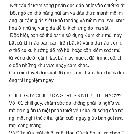
Kết cấu từ kem sang phấn độc đáo nhờ vào chiết xuất
bột ngô có khả năng hút ẩm và dầu thừa mạnh mẽ, m
ang lại cảm giác siêu khô thoáng và mềm mại sau khi t
hoa ở những vùng da dễ bị kích ứng do ma sát.
Đặc biệt, bạn có thể tự tin sử dụng Kem khử mùi này
bất cứ khi nào bạn cần, trên bất kỳ vùng da nào trên c
ơ thể có xu hướng đổ mồ hôi hoặc cần kiểm soát mùi
từ vùng dưới cánh tay, bàn tay, ngực, đùi trong, cổ, ch
o đến những khu vực nhạy cảm khác.
Cân mùi tuyệt đối suốt 96 giờ, còn chần chờ chi mà kh
ông trải nghiệm ngay!
CHILL GUY CHIỀU DA STRESS NHƯ THẾ NÀO?!?
Với 01 chill guy, chăm sóc da không phải là nghĩa vụ,
mà đơn giản là một phần thiết yếu của lối sống cân bằ
ng, một nghi thức thư giãn cuối ngày giúp bạn gột rửa
mọi căng thẳng.
Và Sữa rửa mặt chiết xuất Hoa Cúc luôn là lựa chọn T