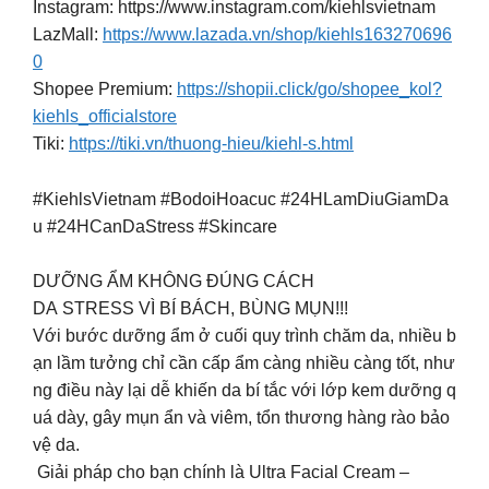
Instagram: https://www.instagram.com/kiehlsvietnam
LazMall:
https://www.lazada.vn/shop/kiehls163270696
0
Shopee Premium:
https://shopii.click/go/shopee_kol?
kiehls_officialstore
Tiki:
https://tiki.vn/thuong-hieu/kiehl-s.html
#KiehlsVietnam #BodoiHoacuc #24HLamDiuGiamDa
u #24HCanDaStress #Skincare
DƯỠNG ẨM KHÔNG ĐÚNG CÁCH
DA STRESS VÌ BÍ BÁCH, BÙNG MỤN!!!
Với bước dưỡng ẩm ở cuối quy trình chăm da, nhiều b
ạn lầm tưởng chỉ cần cấp ẩm càng nhiều càng tốt, như
ng điều này lại dễ khiến da bí tắc với lớp kem dưỡng q
uá dày, gây mụn ẩn và viêm, tổn thương hàng rào bảo
vệ da.
Giải pháp cho bạn chính là Ultra Facial Cream –