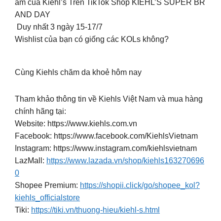
ăm của Kiehl’s Trên TikTok Shop KIEHL’S SUPER BR
AND DAY
️ Duy nhất 3 ngày 15-17/7
Wishlist của bạn có giống các KOLs không?
Cùng Kiehls chăm da khoẻ hôm nay
Tham khảo thông tin về Kiehls Việt Nam và mua hàng
chính hãng tại:
Website: https://www.kiehls.com.vn
Facebook: https://www.facebook.com/KiehlsVietnam
Instagram: https://www.instagram.com/kiehlsvietnam
LazMall:
https://www.lazada.vn/shop/kiehls163270696
0
Shopee Premium:
https://shopii.click/go/shopee_kol?
kiehls_officialstore
Tiki:
https://tiki.vn/thuong-hieu/kiehl-s.html