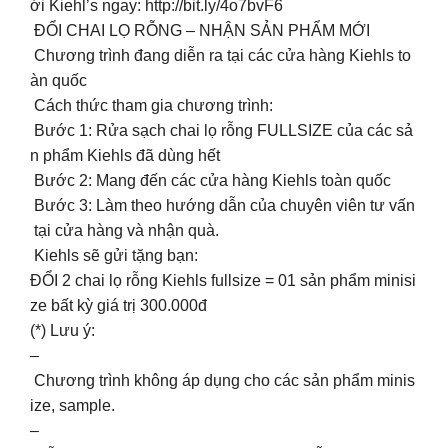
ới Kiehl’s ngay: http://bit.ly/4o7bvF6
️ ĐỔI CHAI LỌ RỖNG – NHẬN SẢN PHẨM MỚI ️
Chương trình đang diễn ra tại các cửa hàng Kiehls to
àn quốc
Cách thức tham gia chương trình:
Bước 1: Rửa sạch chai lọ rỗng FULLSIZE của các sả
n phẩm Kiehls đã dùng hết
Bước 2: Mang đến các cửa hàng Kiehls toàn quốc
Bước 3: Làm theo hướng dẫn của chuyên viên tư vấn
tại cửa hàng và nhận quà.
Kiehls sẽ gửi tặng bạn:
ĐỔI 2 chai lọ rỗng Kiehls fullsize = 01 sản phẩm minisi
ze bất kỳ giá trị 300.000đ
(*) Lưu ý:
–
Chương trình không áp dụng cho các sản phẩm minis
ize, sample.
–