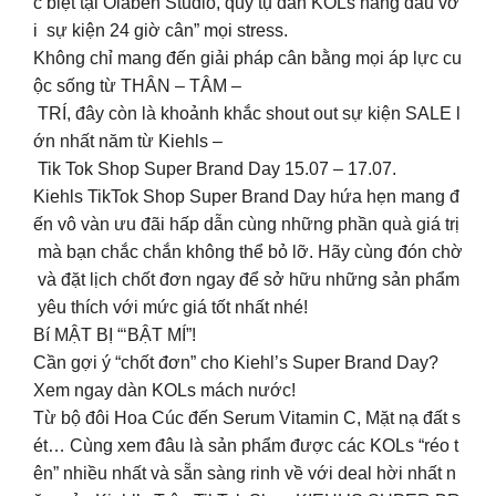
c biệt tại Olaben Studio, quy tụ dàn KOLs hàng đầu vớ
i sự kiện 24 giờ cân” mọi stress.
Không chỉ mang đến giải pháp cân bằng mọi áp lực cu
ộc sống từ THÂN – TÂM –
TRÍ, đây còn là khoảnh khắc shout out sự kiện SALE l
ớn nhất năm từ Kiehls –
Tik Tok Shop Super Brand Day 15.07 – 17.07.
Kiehls TikTok Shop Super Brand Day hứa hẹn mang đ
ến vô vàn ưu đãi hấp dẫn cùng những phần quà giá trị
mà bạn chắc chắn không thể bỏ lỡ. Hãy cùng đón chờ
và đặt lịch chốt đơn ngay để sở hữu những sản phẩm
yêu thích với mức giá tốt nhất nhé!
Bí MẬT BỊ “‘BẬT MÍ”!
Cần gợi ý “chốt đơn” cho Kiehl’s Super Brand Day?
Xem ngay dàn KOLs mách nước!
Từ bộ đôi Hoa Cúc đến Serum Vitamin C, Mặt nạ đất s
ét… Cùng xem đâu là sản phẩm được các KOLs “réo t
ên” nhiều nhất và sẵn sàng rinh về với deal hời nhất n