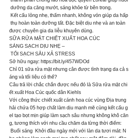
dưỡng da căng mướt, sáng khỏe từ bên trong.
Kết cấu lỏng nhẹ, thấm nhanh, không vón giúp da hấp
thụ hoàn toàn dưỡng tất. Đặc biệt dịu nhẹ và an toàn
được chuyên gia da liễu khuyên dùng.
SỮA RỬA MẶT CHIẾT XUẤT HOA CÚC
SÁNG SẠCH DỊU NHẸ –
TỐI SẠCH SÂU XẢ STRESS
Sở hữu ngay: https://bit.ly/457WDOd
Chỉ 01 sữa rửa mặt nhưng cân được tình trạng da cả s
áng và tối liệu có thể?
Câu trả lời chắc chắn được nếu đó là Sữa rửa mặt chi
ết xuất Hoa Cúc quốc dân Kiehls
Với công thức chiết xuất cánh hoa cúc vùng Địa trung
hải chứa 05 hợp chất làm dịu mạnh mẽ cùng kết cấu g
el tạo bọt mịn giúp làm sạch sâu nhưng không khô căn
g, tương thích với nhu cầu chăm da từng thời điểm:
Buổi sáng Khởi đầu ngày mới với làn da tươi mát: N