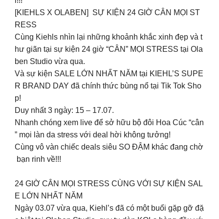
i!!!
[KIEHLS X OLABEN] SỰ KIỆN 24 GIỜ CÂN MỌI ST
RESS
Cùng Kiehls nhìn lại những khoảnh khắc xinh đẹp và t
hư giãn tại sự kiện 24 giờ “CÂN” MỌI STRESS tại Ola
ben Studio vừa qua.
Và sự kiện SALE LỚN NHẤT NĂM tại KIEHL’S SUPE
R BRAND DAY đã chính thức bùng nổ tại Tik Tok Sho
p!
Duy nhất 3 ngày: 15 – 17.07.
Nhanh chóng xem live để sở hữu bộ đôi Hoa Cúc “cân
” mọi làn da stress với deal hời không tưởng!
Cùng vô vàn chiếc deals siêu SO ĐẬM khác đang chờ
bạn rinh về!!!
24 GIỜ CÂN MỌI STRESS CÙNG VỚI SỰ KIỆN SAL
E LỚN NHẤT NĂM
Ngày 03.07 vừa qua, Kiehl’s đã có một buổi gặp gỡ đặ