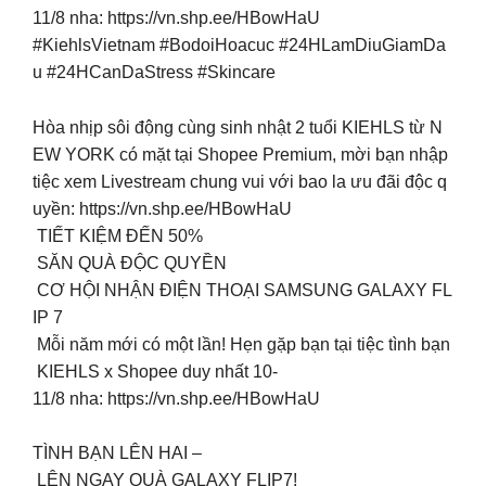
11/8 nha: https://vn.shp.ee/HBowHaU
#KiehlsVietnam #BodoiHoacuc #24HLamDiuGiamDa
u #24HCanDaStress #Skincare
Hòa nhịp sôi động cùng sinh nhật 2 tuổi KIEHLS từ N
EW YORK có mặt tại Shopee Premium, mời bạn nhập
tiệc xem Livestream chung vui với bao la ưu đãi độc q
uyền: https://vn.shp.ee/HBowHaU
️ TIẾT KIỆM ĐẾN 50%
️ SĂN QUÀ ĐỘC QUYỀN
️ CƠ HỘI NHẬN ĐIỆN THOẠI SAMSUNG GALAXY FL
IP 7
Mỗi năm mới có một lần! Hẹn gặp bạn tại tiệc tình bạn
KIEHLS x Shopee duy nhất 10-
11/8 nha: https://vn.shp.ee/HBowHaU
TÌNH BẠN LÊN HAI –
LÊN NGAY QUÀ GALAXY FLIP7!