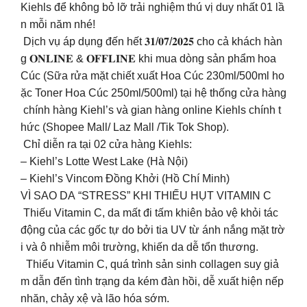
Kiehls để không bỏ lỡ trải nghiệm thú vị duy nhất 01 lầ
n mỗi năm nhé!
Dịch vụ áp dụng đến hết 𝟑𝟏/𝟎𝟕/𝟐𝟎𝟐𝟓 cho cả khách hàn
g 𝐎𝐍𝐋𝐈𝐍𝐄 & 𝐎𝐅𝐅𝐋𝐈𝐍𝐄 khi mua dòng sản phẩm hoa
Cúc (Sữa rửa mặt chiết xuất Hoa Cúc 230ml/500ml ho
ặc Toner Hoa Cúc 250ml/500ml) tại hệ thống cửa hàng
chính hàng Kiehl’s và gian hàng online Kiehls chính t
hức (Shopee Mall/ Laz Mall /Tik Tok Shop).
Chỉ diễn ra tại 02 cửa hàng Kiehls:
– Kiehl’s Lotte West Lake (Hà Nội)
– Kiehl’s Vincom Đồng Khởi (Hồ Chí Minh)
VÌ SAO DA “STRESS” KHI THIẾU HỤT VITAMIN C ️
Thiếu Vitamin C, da mất đi tấm khiên bảo vệ khỏi tác
động của các gốc tự do bởi tia UV từ ánh nắng mặt trờ
i và ô nhiễm môi trường, khiến da dễ tổn thương.
Thiếu Vitamin C, quá trình sản sinh collagen suy giả
m dẫn đến tình trạng da kém đàn hồi, dễ xuất hiện nếp
nhăn, chảy xệ và lão hóa sớm.