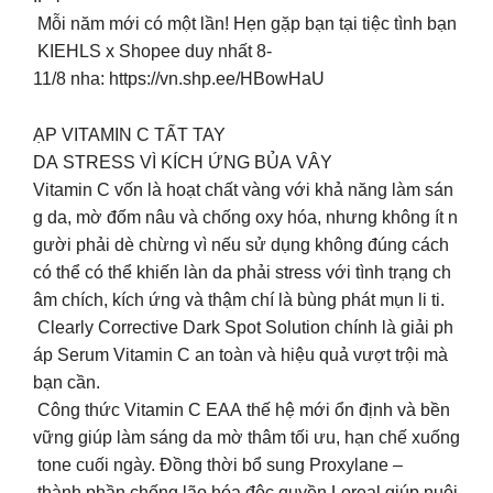
Mỗi năm mới có một lần! Hẹn gặp bạn tại tiệc tình bạn
KIEHLS x Shopee duy nhất 8-
11/8 nha: https://vn.shp.ee/HBowHaU
ẠP VITAMIN C TẤT TAY
DA STRESS VÌ KÍCH ỨNG BỦA VÂY
Vitamin C vốn là hoạt chất vàng với khả năng làm sán
g da, mờ đốm nâu và chống oxy hóa, nhưng không ít n
gười phải dè chừng vì nếu sử dụng không đúng cách
có thể có thể khiến làn da phải stress với tình trạng ch
âm chích, kích ứng và thậm chí là bùng phát mụn li ti.
Clearly Corrective Dark Spot Solution chính là giải ph
áp Serum Vitamin C an toàn và hiệu quả vượt trội mà
bạn cần.
Công thức Vitamin C EAA thế hệ mới ổn định và bền
vững giúp làm sáng da mờ thâm tối ưu, hạn chế xuống
tone cuối ngày. Đồng thời bổ sung Proxylane –
thành phần chống lão hóa độc quyền Loreal giúp nuôi