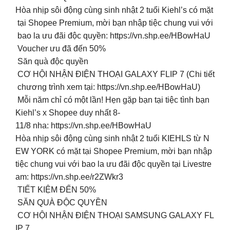
Hòa nhịp sôi động cùng sinh nhật 2 tuổi Kiehl’s có mặt
tại Shopee Premium, mời bạn nhập tiệc chung vui với
bao la ưu đãi độc quyền: https://vn.shp.ee/HBowHaU
️ Voucher ưu đã đến 50%
️ Săn quà độc quyền
️ CƠ HỘI NHẬN ĐIỆN THOẠI GALAXY FLIP 7 (Chi tiết
chương trình xem tại: https://vn.shp.ee/HBowHaU)
Mỗi năm chỉ có một lần! Hẹn gặp bạn tại tiệc tình bạn
Kiehl’s x Shopee duy nhất 8-
11/8 nha: https://vn.shp.ee/HBowHaU
Hòa nhịp sôi động cùng sinh nhật 2 tuổi KIEHLS từ N
EW YORK có mặt tại Shopee Premium, mời bạn nhập
tiệc chung vui với bao la ưu đãi độc quyền tại Livestre
am: https://vn.shp.ee/r2ZWkr3
️ TIẾT KIỆM ĐẾN 50%
️ SĂN QUÀ ĐỘC QUYỀN
️ CƠ HỘI NHẬN ĐIỆN THOẠI SAMSUNG GALAXY FL
IP 7