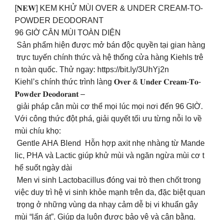
[𝐍𝐄𝐖] KEM KHỬ MÙI OVER & UNDER CREAM-TO-
POWDER DEODORANT
96 GIỜ CÂN MÙI TOÀN DIỆN
Sản phẩm hiện được mở bán độc quyền tại gian hàng
trực tuyến chính thức và hệ thống cửa hàng Kiehls trê
n toàn quốc. Thử ngay: https://bit.ly/3UhYj2n
Kiehl’s chính thức trình làng 𝐎𝐯𝐞𝐫 & 𝐔𝐧𝐝𝐞𝐫 𝐂𝐫𝐞𝐚𝐦-𝐓𝐨-
𝐏𝐨𝐰𝐝𝐞𝐫 𝐃𝐞𝐨𝐝𝐨𝐫𝐚𝐧𝐭 –
giải pháp cân mùi cơ thể mọi lúc mọi nơi đến 96 GIỜ.
Với công thức đột phá, giải quyết tối ưu từng nỗi lo về
mùi chíu khọ:
Gentle AHA Blend Hỗn hợp axit nhẹ nhàng từ Mande
lic, PHA và Lactic giúp khử mùi và ngăn ngừa mùi cơ t
hể suốt ngày dài
Men vi sinh Lactobacillus đóng vai trò then chốt trong
việc duy trì hệ vi sinh khỏe mạnh trên da, đặc biệt quan
trọng ở những vùng da nhạy cảm dễ bị vi khuẩn gây
mùi “lấn át”. Giúp da luôn được bảo vệ và cân bằng.