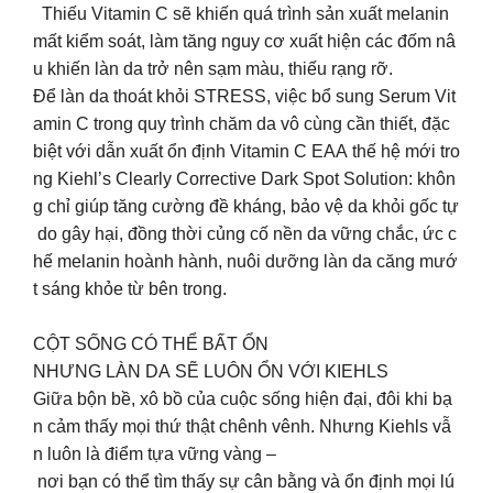
Thiếu Vitamin C sẽ khiến quá trình sản xuất melanin
mất kiểm soát, làm tăng nguy cơ xuất hiện các đốm nâ
u khiến làn da trở nên sạm màu, thiếu rạng rỡ.
Để làn da thoát khỏi STRESS, việc bổ sung Serum Vit
amin C trong quy trình chăm da vô cùng cần thiết, đặc
biệt với dẫn xuất ổn định Vitamin C EAA thế hệ mới tro
ng Kiehl’s Clearly Corrective Dark Spot Solution: khôn
g chỉ giúp tăng cường đề kháng, bảo vệ da khỏi gốc tự
do gây hại, đồng thời củng cố nền da vững chắc, ức c
hế melanin hoành hành, nuôi dưỡng làn da căng mướ
t sáng khỏe từ bên trong.
CỘT SỐNG CÓ THỂ BẤT ỔN
NHƯNG LÀN DA SẼ LUÔN ỔN VỚI KIEHLS
Giữa bộn bề, xô bồ của cuộc sống hiện đại, đôi khi bạ
n cảm thấy mọi thứ thật chênh vênh. Nhưng Kiehls vẫ
n luôn là điểm tựa vững vàng –
nơi bạn có thể tìm thấy sự cân bằng và ổn định mọi lú