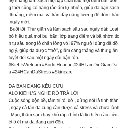
hẹ nhàng làm sạch mọi tạp chất sau một đêm dài, đồn
g thời củng cố hàng rào ẩm tự nhiên, giúp da bạn sạch
thoáng, mềm mại và tràn đầy năng lượng để đón chào
ngày mới.
Buổi tối Thư giãn và làm sạch sâu sau ngày dài: Loại
bỏ hiệu quả mọi bụi bẩn, lớp trang điểm và bã nhờn tíc
h tụ sâu trong lỗ chân lông với 97% người dùng đã đồ
ng ý, giúp da được “thở”, giảm căng thẳng và thư giãn
tuyệt đối sau một ngày dài bận rộn.
#KiehlsVietnam #BodoiHoacuc #24HLamDiuGiamDa
u #24HCanDaStress #Skincare
DA BẠN ĐANG KÊU CỨU
ALO KIEHL’S NGHE RÕ TRẢ LỜI
Cuộc sống bộn bề, tâm trí rối bời, đừng nói là tinh thần
, ngay cả làn da cũng cần được xả stress và chữa lành
. Mụn, thâm sạm hay khô ráp chính là tín hiệu cầu cứu
ét ô ét mà da đang gửi đến.