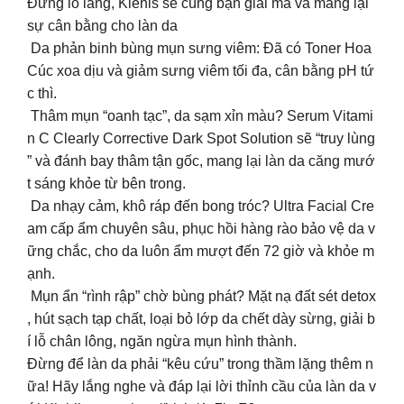
Đừng lo lắng, Kiehls sẽ cùng bạn giải mã và mang lại
sự cân bằng cho làn da
Da phản binh bùng mụn sưng viêm: Đã có Toner Hoa
Cúc xoa dịu và giảm sưng viêm tối đa, cân bằng pH tứ
c thì.
Thâm mụn “oanh tạc”, da sạm xỉn màu? Serum Vitami
n C Clearly Corrective Dark Spot Solution sẽ “truy lùng
” và đánh bay thâm tận gốc, mang lại làn da căng mướ
t sáng khỏe từ bên trong.
Da nhạy cảm, khô ráp đến bong tróc? Ultra Facial Cre
am cấp ẩm chuyên sâu, phục hồi hàng rào bảo vệ da v
ững chắc, cho da luôn ẩm mượt đến 72 giờ và khỏe m
ạnh.
Mụn ẩn “rình rập” chờ bùng phát? Mặt nạ đất sét detox
, hút sạch tạp chất, loại bỏ lớp da chết dày sừng, giải b
í lỗ chân lông, ngăn ngừa mụn hình thành.
Đừng để làn da phải “kêu cứu” trong thầm lặng thêm n
ữa! Hãy lắng nghe và đáp lại lời thỉnh cầu của làn da v