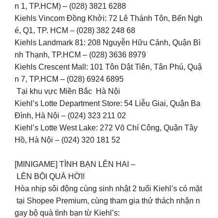
n 1, TP.HCM) – (028) 3821 6288
Kiehls Vincom Đồng Khởi: 72 Lê Thánh Tôn, Bến Ngh
é, Q1, TP. HCM – (028) 382 248 68
Kiehls Landmark 81: 208 Nguyễn Hữu Cảnh, Quận Bì
nh Thạnh, TP.HCM – (028) 3636 8979
Kiehls Crescent Mall: 101 Tôn Dật Tiên, Tân Phú, Quậ
n 7, TP.HCM – (028) 6924 6895
Tại khu vực Miền Bắc Hà Nội
Kiehl’s Lotte Department Store: 54 Liễu Giai, Quận Ba
Đình, Hà Nội – (024) 323 211 02
Kiehl’s Lotte West Lake: 272 Võ Chí Công, Quận Tây
Hồ, Hà Nội – (024) 320 181 52
[MINIGAME] TÌNH BẠN LÊN HAI –
LÊN BỘI QUÀ HỜI!
Hòa nhịp sôi động cùng sinh nhật 2 tuổi Kiehl’s có mặt
tại Shopee Premium, cùng tham gia thử thách nhận n
gay bộ quà tình bạn từ Kiehl’s: