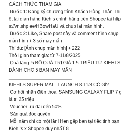
CÁCH THỨC THAM GIA:
Bước 1: Đăng ký chương trình Khách Hàng Thân Thi
ết tại gian hàng Kiehls chính hãng trên Shopee tại http
s://vn.shp.ee/HBowHaU và chụp lại màn hình.
Bước 2: Like, Share post này và comment hình chụp
màn hình + 3 số may mắn
Thí dụ: [Ảnh chụp màn hình] + 222
Thời gian tham gia: từ 7-11/8/2025
Quà tặng: 5 BỘ QUÀ TRỊ GIÁ 1.5 TRIỆU TỪ KIEHLS
DÀNH CHO 5 BẠN MAY MẮN
________________________
KIEHLS SUPER MALL LAUNCH 8-11/8 CÓ GÌ?
️ Cơ hội nhận điện thoại SAMSUNG GALAXY FLIP 7 g
iá trị 25 triệu
️ Voucher ưu đãi đến 50%
️ Săn quà độc quyền
Mỗi năm chỉ có một lần! Hẹn gặp bạn tại tiệc tình bạn
Kiehl’s x Shopee duy nhấT 8-