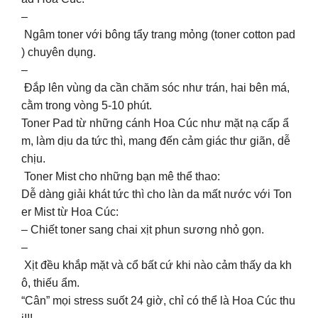
–
Ngâm toner với bông tẩy trang mỏng (toner cotton pad
) chuyên dụng.
–
Đắp lên vùng da cần chăm sóc như trán, hai bên má,
cằm trong vòng 5-10 phút.
Toner Pad từ những cánh Hoa Cúc như mặt nạ cấp ẩ
m, làm dịu da tức thì, mang đến cảm giác thư giãn, dễ
chịu.
Toner Mist cho những bạn mê thể thao:
Dễ dàng giải khát tức thì cho làn da mất nước với Ton
er Mist từ Hoa Cúc:
– Chiết toner sang chai xịt phun sương nhỏ gọn.
–
Xịt đều khắp mặt và cổ bất cứ khi nào cảm thấy da kh
ô, thiếu ẩm.
“Cân” mọi stress suốt 24 giờ, chỉ có thể là Hoa Cúc thu