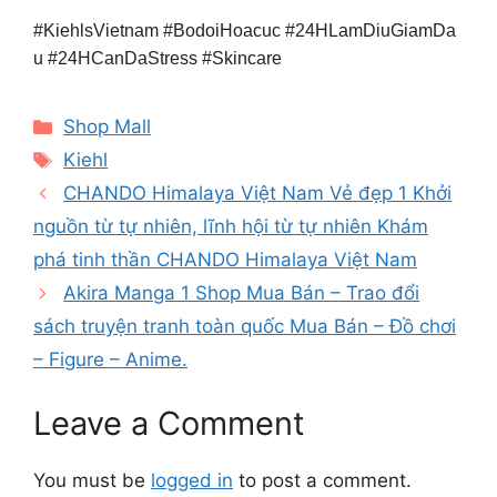
#KiehlsVietnam #BodoiHoacuc #24HLamDiuGiamDa
u #24HCanDaStress #Skincare
Categories
Shop Mall
Tags
Kiehl
CHANDO Himalaya Việt Nam Vẻ đẹp 1 Khởi
nguồn từ tự nhiên, lĩnh hội từ tự nhiên Khám
phá tinh thần CHANDO Himalaya Việt Nam
Akira Manga 1 Shop Mua Bán – Trao đổi
sách truyện tranh toàn quốc Mua Bán – Đồ chơi
– Figure – Anime.
Leave a Comment
You must be
logged in
to post a comment.