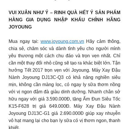
VUI XUÂN NHƯ Ý – RINH QUÀ HẾT Ý SẢN PHẨM
HÀNG GIA DỤNG NHẬP KHẨU CHÍNH HÃNG
JOYOUNG
Mua ngay tại:
www.joyoung.com.vn
Hãy cảm thông,
chia sẻ, chăm sóc và dành tình yêu cho người mình
yêu thương một cách chu đáo và trọn vẹn nhất. Chỉ
cần một thay đổi nhỏ cũng sẽ tạo ra khác biệt lớn. Tận
hưởng Tết 2017 trọn vẹn với Joyoung. Máy Xay Đậu
Nành Joyoung DJ13C-Q3 có khả năng nghiền siêu
mịn, không cần màng lọc, có ngay ly sữa thơm nồng
với vị ngon đậm đà giàu dinh dưỡng. Nhanh chân sở
hữu ngay với giá 3.590.000Đ, tặng Ấm Đun Siêu Tốc
K15-F628 trị giá 649.000Đ. Máy Xay Đậu Nành
Joyoung DJ13C-G1 giá 2.690.000Đ giúp xay nhuyễn
vỏ hạt mang lại cho bạn ly sữa có vị thơm ngon, thanh
khiết.