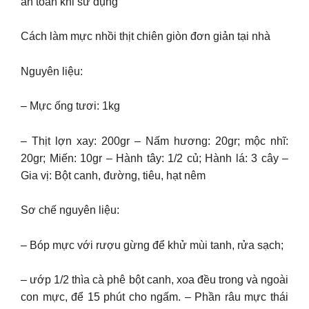
an toàn khi sử dụng
Cách làm mực nhồi thịt chiên giòn đơn giản tại nhà
Nguyên liệu:
– Mực ống tươi: 1kg
– Thịt lợn xay: 200gr – Nấm hương: 20gr; mộc nhĩ:
20gr; Miến: 10gr – Hành tây: 1/2 củ; Hành lá: 3 cây –
Gia vị: Bột canh, đường, tiêu, hạt nêm
Sơ chế nguyên liệu:
– Bóp mực với rượu gừng để khử mùi tanh, rửa sạch;
– ướp 1/2 thìa cà phê bột canh, xoa đều trong và ngoài
con mực, để 15 phút cho ngấm. – Phần râu mực thái