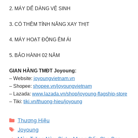
2. MÁY DỂ DÀNG VỆ SINH
3. CÓ THÊM TÍNH NĂNG XAY THỊT
4. MÁY HOẠT ĐỘNG ÊM ÁI
5. BẢO HÀNH 02 NĂM
GIAN HÀNG TMĐT Joyoung:
– Website:
joyoungvietnam.vn
– Shopee:
shopee.vn/joyoungvietnam
– Lazada:
www.lazada.vn/shop/joyoung-flagship-store
– Tiki:
tiki.vn/thuong-hieu/joyoung
Categories
Thương Hiệu
Tags
Joyoung