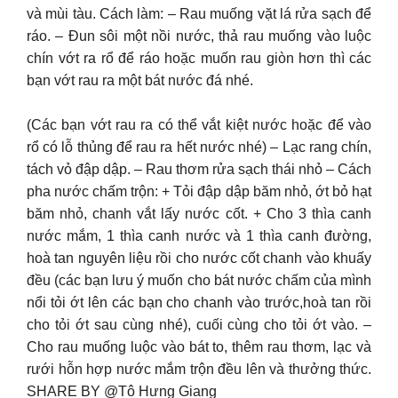
và mùi tàu. Cách làm: – Rau muống vặt lá rửa sạch để
ráo. – Đun sôi một nồi nước, thả rau muống vào luộc
chín vớt ra rổ để ráo hoặc muốn rau giòn hơn thì các
bạn vớt rau ra một bát nước đá nhé.
(Các bạn vớt rau ra có thể vắt kiệt nước hoặc để vào
rổ có lỗ thủng để rau ra hết nước nhé) – Lạc rang chín,
tách vỏ đập dập. – Rau thơm rửa sạch thái nhỏ – Cách
pha nước chấm trộn: + Tỏi đập dập băm nhỏ, ớt bỏ hạt
băm nhỏ, chanh vắt lấy nước cốt. + Cho 3 thìa canh
nước mắm, 1 thìa canh nước và 1 thìa canh đường,
hoà tan nguyên liệu rồi cho nước cốt chanh vào khuấy
đều (các bạn lưu ý muốn cho bát nước chấm của mình
nổi tỏi ớt lên các bạn cho chanh vào trước,hoà tan rồi
cho tỏi ớt sau cùng nhé), cuối cùng cho tỏi ớt vào. –
Cho rau muống luộc vào bát to, thêm rau thơm, lạc và
rưới hỗn hợp nước mắm trộn đều lên và thưởng thức.
SHARE BY @Tô Hưng Giang