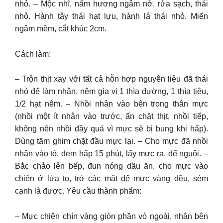
nhỏ. – Mộc nhĩ, nấm hương ngâm nở, rửa sạch, thái
nhỏ. Hành tây thái hạt lựu, hành lá thái nhỏ. Miến
ngâm mềm, cắt khúc 2cm.
Cách làm:
– Trộn thịt xay với tất cả hỗn hợp nguyên liệu đã thái
nhỏ để làm nhân, nêm gia vị 1 thìa đường, 1 thìa tiêu,
1/2 hạt nêm. – Nhồi nhân vào bên trong thân mực
(nhồi một ít nhân vào trước, ấn chặt thịt, nhồi tiếp,
không nên nhồi đầy quá vì mực sẽ bị bung khi hấp).
Dùng tăm ghim chặt đầu mực lại. – Cho mực đã nhồi
nhân vào tô, đem hấp 15 phút, lấy mực ra, để nguội. –
Bắc chảo lên bếp, đun nóng dầu ăn, cho mực vào
chiên ở lửa to, trở các mặt để mực vàng đều, sém
cạnh là được. Yêu cầu thành phẩm:
– Mực chiên chín vàng giòn phần vỏ ngoài, nhân bên