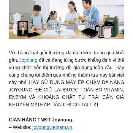
Với hàng loạt giải thưởng đã đạt được trong quá khứ
gần,
Joyoung
đã và đang từng bước khẳng định vị thế
vững chắc trên thị trường đồ gia dụng toàn cầu. Hãy
cùng chúng tôi điểm qua những thành tựu này bài viết
này nhé! HÃY SỬ DỤNG MÁY ÉP CHẬM ĐA NĂNG
JOYOUNG, ĐỂ GIỮ LẠI ĐƯỢC TOÀN BỘ VITAMIN,
ENZYM VÀ KHOÁNG CHẤT TỪ TRÁI CÂY. GIÁ
KHUYẾN MÃI HẤP DẪN CHỈ CÓ TẠI TIKI
GIAN HÀNG TMĐT Joyoung:
– Website:
joyoungvietnam.vn