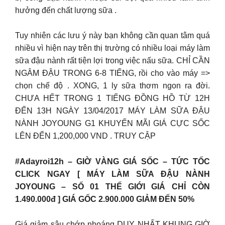
hưởng đến chất lượng sữa .
Tuy nhiên các lưu ý này bạn không cần quan tâm quá
nhiều vì hiện nay trên thị trường có nhiều loại máy làm
sữa đậu nành rất tiện lợi trong việc nấu sữa. CHỈ CẦN
NGÂM ĐẬU TRONG 6-8 TIẾNG, rồi cho vào máy =>
chọn chế độ . XONG, 1 ly sữa thơm ngon ra đời.
CHƯA HẾT TRONG 1 TIẾNG ĐỒNG HỒ TỪ 12H
ĐẾN 13H NGÀY 13/04/2017 MÁY LÀM SỮA ĐẬU
NÀNH JOYOUNG G1 KHUYẾN MÃI GIÁ CỰC SỐC
LÊN ĐẾN 1,200,000 VND . TRUY CẬP
#Adayroi12h – GIỜ VÀNG GIÁ SỐC – TỨC TỐC
CLICK NGAY [ MÁY LÀM SỮA ĐẬU NÀNH
JOYOUNG – SỐ 01 THẾ GIỚI GIÁ CHỈ CÒN
1.490.000đ ] GIÁ GỐC 2.900.000 GIẢM ĐẾN 50%
Giá giảm sâu chớp nhoáng DUY NHẤT KHUNG GIỜ