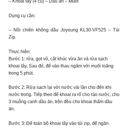
– Khoai tây (4 củ) – Dầu ăn – Muối
Dụng cụ cần:
– Nồi chiên không dầu Joyoung KL30-VF525 – Túi
Zip.
Thực hiện:
Bước 1: rửa, gọt vỏ, cắt khúc vừa ăn và rửa sạch
khoai tây. Sau đó, để vào thau ngâm với muối loãng
trong 5 phút.
Bước 2: Rửa sạch lại với nước vài lần cho đến khi
nước trong. Tiếp theo để khoai ra rổ cho ráo nước, cho
3 muỗng canh dầu ăn, trộn đều cho khoai thấm dầu
ăn.
Bước 3: Để toàn bộ khoai tây vào túi zip, để ngăn