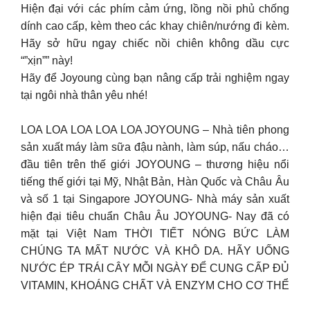
Hiện đại với các phím cảm ứng, lồng nồi phủ chống
dính cao cấp, kèm theo các khay chiên/nướng đi kèm.
Hãy sở hữu ngay chiếc nồi chiên không dầu cực
“”xịn”” này!
Hãy để Joyoung cùng bạn nâng cấp trải nghiệm ngay
tại ngôi nhà thân yêu nhé!
LOA LOA LOA LOA LOA JOYOUNG – Nhà tiên phong
sản xuất máy làm sữa đậu nành, làm súp, nấu cháo…
đầu tiên trên thế giới JOYOUNG – thương hiệu nổi
tiếng thế giới tại Mỹ, Nhật Bản, Hàn Quốc và Châu Âu
và số 1 tại Singapore JOYOUNG- Nhà máy sản xuất
hiện đại tiêu chuẩn Châu Âu JOYOUNG- Nay đã có
mặt tại Việt Nam THỜI TIẾT NÓNG BỨC LÀM
CHÚNG TA MẤT NƯỚC VÀ KHÔ DA. HÃY UỐNG
NƯỚC ÉP TRÁI CÂY MỖI NGÀY ĐỂ CUNG CẤP ĐỦ
VITAMIN, KHOÁNG CHẤT VÀ ENZYM CHO CƠ THỂ