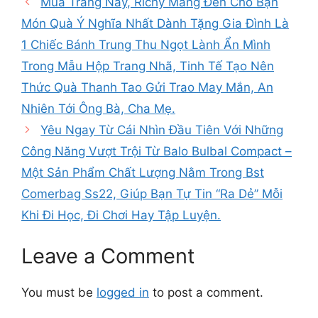
Mùa Trăng Này, Richy Mang Đến Cho Bạn
Món Quà Ý Nghĩa Nhất Dành Tặng Gia Đình Là
1 Chiếc Bánh Trung Thu Ngọt Lành Ẩn Mình
Trong Mẫu Hộp Trang Nhã, Tinh Tế Tạo Nên
Thức Quà Thanh Tao Gửi Trao May Mắn, An
Nhiên Tới Ông Bà, Cha Mẹ.
Yêu Ngay Từ Cái Nhìn Đầu Tiên Với Những
Công Năng Vượt Trội Từ Balo Bulbal Compact –
Một Sản Phẩm Chất Lượng Nằm Trong Bst
Comerbag Ss22, Giúp Bạn Tự Tin “Ra Dẻ” Mỗi
Khi Đi Học, Đi Chơi Hay Tập Luyện.
Leave a Comment
You must be
logged in
to post a comment.