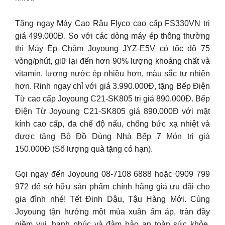
Tặng ngay Máy Cạo Râu Flyco cao cấp FS330VN trị
giá 499.000Đ. So với các dòng máy ép thông thường
thì Máy Ép Chậm Joyoung JYZ-E5V có tốc độ 75
vòng/phút, giữ lại đến hơn 90% lượng khoáng chất và
vitamin, lượng nước ép nhiều hơn, màu sắc tự nhiên
hơn. Rinh ngay chỉ với giá 3.990.000Đ, tặng Bếp Điện
Từ cao cấp Joyoung C21-SK805 trị giá 890.000Đ. Bếp
Điện Từ Joyoung C21-SK805 giá 890.000Đ với mặt
kính cao cấp, đa chế độ nấu, chống bức xạ nhiệt và
được tặng Bộ Đồ Dùng Nhà Bếp 7 Món trị giá
150.000Đ (Số lượng quà tặng có hạn).
Gọi ngay đến Joyoung 08-7108 6888 hoặc 0909 799
972 để sở hữu sản phẩm chính hãng giá ưu đãi cho
gia đình nhé! Tết Đinh Dậu, Tậu Hàng Mới. Cùng
Joyoung tận hưởng một mùa xuân ấm áp, tràn đầy
niềm vui, hạnh phúc và đảm bảo an toàn sức khỏe.