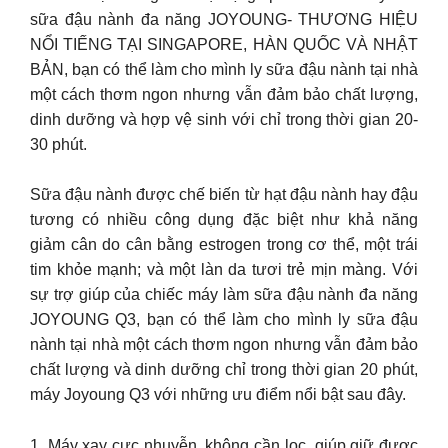
sữa đậu nành đa năng JOYOUNG- THƯƠNG HIỆU
NỔI TIẾNG TẠI SINGAPORE, HÀN QUỐC VÀ NHẬT
BẢN, bạn có thể làm cho mình ly sữa đậu nành tại nhà
một cách thơm ngon nhưng vẫn đảm bảo chất lượng,
dinh dưỡng và hợp vệ sinh với chỉ trong thời gian 20-
30 phút.
Sữa đậu nành được chế biến từ hạt đậu nành hay đậu
tương có nhiều công dụng đặc biệt như khả năng
giảm cân do cân bằng estrogen trong cơ thể, một trái
tim khỏe mạnh; và một làn da tươi trẻ mịn màng. Với
sự trợ giúp của chiếc máy làm sữa đậu nành đa năng
JOYOUNG Q3, bạn có thể làm cho mình ly sữa đậu
nành tại nhà một cách thơm ngon nhưng vẫn đảm bảo
chất lượng và dinh dưỡng chỉ trong thời gian 20 phút,
máy Joyoung Q3 với những ưu điểm nổi bật sau đây.
1. Máy xay cực nhuyễn, không cần lọc, giúp giữ được