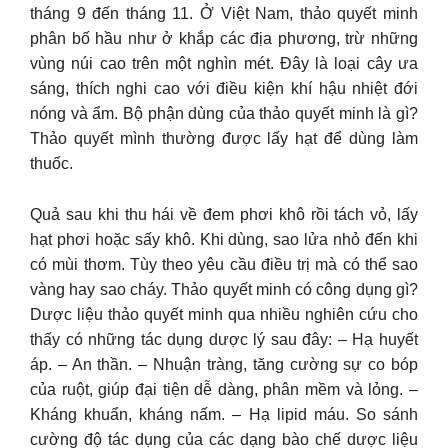
tháng 9 đến tháng 11. Ở Việt Nam, thảo quyết minh
phân bố hầu như ở khắp các địa phương, trừ những
vùng núi cao trên một nghìn mét. Đây là loại cây ưa
sáng, thích nghi cao với điều kiện khí hậu nhiệt đới
nóng và ẩm. Bộ phận dùng của thảo quyết minh là gì?
Thảo quyết mình thường được lấy hạt để dùng làm
thuốc.
Quả sau khi thu hái về đem phơi khô rồi tách vỏ, lấy
hạt phơi hoặc sấy khô. Khi dùng, sao lửa nhỏ đến khi
có mùi thơm. Tùy theo yêu cầu điều trị mà có thể sao
vàng hay sao cháy. Thảo quyết minh có công dụng gì?
Dược liệu thảo quyết minh qua nhiều nghiên cứu cho
thấy có những tác dụng dược lý sau đây: – Hạ huyết
áp. – An thần. – Nhuận tràng, tăng cường sự co bóp
của ruột, giúp đại tiện dễ dàng, phân mềm và lỏng. –
Kháng khuẩn, kháng nấm. – Hạ lipid máu. So sánh
cường độ tác dụng của các dạng bào chế dược liệu