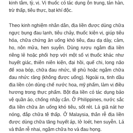
kinh tâm, tỳ, vị. Vị thuốc có tác dụng ôn trung, tán hàn,
trừ thấp, tiêu thực, bạt khí độc.
Theo kinh nghiệm nhân dân, địa liền được dùng chữa
ngực bụng đau lạnh, tiêu chảy, thuốc kiện vị, giúp tiêu
hóa, chữa chứng ăn uống khó tiêu, đau dạ dày, cảm,
ho, nôn mửa, hen suyễn. Dùng rượu ngâm địa liền
riêng lẻ hoặc phối hợp với một số vị thuốc khác như
huyết giác, thiên niên kiện, đại hồi, quế chi, long não
để xoa bóp, chữa đau nhức, tê phù hoặc ngậm chữa
đau nhức răng (không được uống). Ngoài ra, tinh dầu
địa liền còn dùng chế nước hoa, mỹ phẩm, làm vị điều
hương trong thực phẩm. Bột địa liền có tác dụng bảo
vệ quần áo, chống nhậy cắn. Ở Philippines, nước sắc
địa liền chữa ăn uống khó tiêu, sốt rét. Lá giã nát hơ
nóng, đắp chữa tê thấp. Ở Malaysia, thân rễ địa liền
được dùng chữa tăng huyết áp, lở loét, hen suyễn. Lá
và thân rễ nhai, ngậm chữa ho và đau họng.