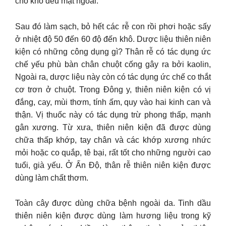
cho khô đều mặt ngoài.
Sau đó làm sạch, bỏ hết các rễ con rồi phơi hoặc sấy
ở nhiệt độ 50 đến 60 độ đến khô. Dược liệu thiên niên
kiện có những công dụng gì? Thân rễ có tác dụng ức
chế yếu phù bàn chân chuột cống gây ra bởi kaolin,
Ngoài ra, dược liệu này còn có tác dụng ức chế co thắt
cơ trơn ở chuột. Trong Đông y, thiên niên kiện có vị
đắng, cay, mùi thơm, tính ấm, quy vào hai kinh can và
thận. Vị thuốc này có tác dụng trừ phong thấp, mạnh
gân xương. Từ xưa, thiên niên kiện đã được dùng
chữa thấp khớp, tay chân và các khớp xương nhức
mỏi hoặc co quắp, tê bại, rất tốt cho những người cao
tuổi, già yếu. Ở Ấn Độ, thân rễ thiên niên kiện được
dùng làm chất thơm.
Toàn cây được dùng chữa bệnh ngoài da. Tinh dầu
thiên niên kiện được dùng làm hương liệu trong kỹ