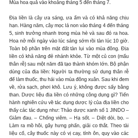
Mùa hoa quả vào khoảng tháng 5 đến tháng 7
.
Địa liền là cây ưa sáng, ưa ẩm và có khả năng chịu
hạn. Hàng năm, cây mọc lá non vào tháng 4 đến tháng
5, sinh trưởng nhanh trong mùa hè và sau đó ra hoa.
Hoa nở mỗi ngày vào lúc sáng sớm rồi tàn lúc 10 giờ.
Toàn bộ phần trên mặt đất tàn lụi vào mùa đông. Địa
liền có khả năng đẻ nhánh khỏe. Từ một củ con (mẩu
thân rễ) sau một năm đã tạo thành khóm lớn. Bộ phận
dùng của địa liền: Người ta thường sử dụng thân rễ
để làm thuốc, thu hái vào mùa đông xuân. Sau khi đem
về, rửa sạch, phơi khô. Lưu ý, không được sấy bằng
than. Dược liệu địa liền có những công dụng gì? Tiến
hành nghiên cứu về tác dụng dược lý của địa liền cho
thấy các tác dụng như: Thảo dược xanh số 1 JINDO –
Giảm đau. – Chống viêm. – Hạ sốt. – Diệt dòi, bọ. –
Làm ra mồ hôi, gây hưng phấn, giải co thắt. Theo tài
liệu cổ, cây thuốc này có vị cay, tính ôn, quy vào các