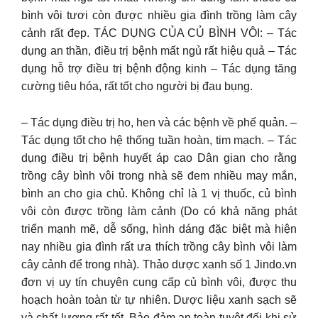
bình vôi tươi còn được nhiều gia đình trồng làm cây
cảnh rất đẹp. TÁC DỤNG CỦA CỦ BÌNH VÔI: – Tác
dụng an thần, điều trị bệnh mất ngủ rất hiệu quả – Tác
dụng hỗ trợ điều trị bệnh động kinh – Tác dụng tăng
cường tiêu hóa, rất tốt cho người bị đau bụng.
– Tác dụng điều trị ho, hen và các bệnh về phế quản. –
Tác dụng tốt cho hệ thống tuần hoàn, tim mạch. – Tác
dụng điều trị bệnh huyết áp cao Dân gian cho rằng
trồng cây bình vôi trong nhà sẽ đem nhiều may mắn,
bình an cho gia chủ. Không chỉ là 1 vị thuốc, củ bình
vôi còn được trồng làm cảnh (Do có khả năng phát
triển mạnh mẽ, dễ sống, hình dáng đặc biệt mà hiện
nay nhiều gia đình rất ưa thích trồng cây bình vôi làm
cây cảnh để trong nhà). Thảo dược xanh số 1 Jindo.vn
đơn vị uy tín chuyên cung cấp củ bình vôi, được thu
hoạch hoàn toàn từ tự nhiên. Dược liệu xanh sạch sẽ
và chất lượng rất tốt. Bảo đảm an toàn tuyệt đối khi sử