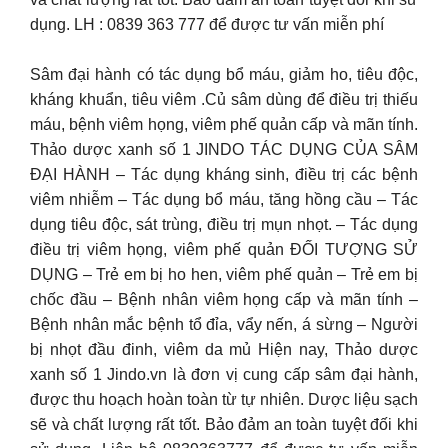
dụng. LH : 0839 363 777 để được tư vấn miễn phí
Sâm đại hành có tác dụng bổ máu, giảm ho, tiêu độc,
kháng khuẩn, tiêu viêm .Củ sâm dùng để điều trị thiếu
máu, bệnh viêm họng, viêm phế quản cấp và mãn tính.
Thảo dược xanh số 1 JINDO TÁC DỤNG CỦA SÂM
ĐẠI HÀNH – Tác dụng kháng sinh, điều trị các bệnh
viêm nhiễm – Tác dụng bổ máu, tăng hồng cầu – Tác
dụng tiêu độc, sát trùng, điều trị mụn nhọt. – Tác dụng
điều trị viêm họng, viêm phế quản ĐỐI TƯỢNG SỬ
DỤNG – Trẻ em bị ho hen, viêm phế quản – Trẻ em bị
chốc đầu – Bệnh nhân viêm họng cấp và mãn tính –
Bệnh nhân mắc bệnh tổ đỉa, vẩy nến, á sừng – Người
bị nhọt đầu đinh, viêm da mủ Hiện nay, Thảo dược
xanh số 1 Jindo.vn là đơn vị cung cấp sâm đại hành,
được thu hoạch hoàn toàn từ tự nhiên. Dược liệu sạch
sẽ và chất lượng rất tốt. Bảo đảm an toàn tuyệt đối khi