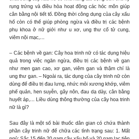
rụng trứng và điều hòa hoạt động các hóc môn giúp
cân bằng nội tiết tố. Đồng thời công dụng của cây xấu
hổ còn có thể giúp phòng ngừa và điều trị các bệnh
phụ khoa ở nữ giới như u xơ, ung thư cổ tử cung,
viêm nội mạc,…
– Các bệnh về gan: Cây hoa trinh nữ có tác dụng hiệu
quả trong việc ngăn ngừa, điều trị các bệnh về gan
như men gan cao, xơ gan, viêm gan và thậm chí là
ung thư gan. – Ngoài ra, tác dụng của cây trinh nữ còn
dùng để điều trị đau lưng, nhức mỏi xương khớp, viêm
phế quản, hen suyễn, gây nôn, đau dạ dày, cân bằng
huyết áp,… Liều dùng thông thường của cây hoa trinh
nữ là gì?
Sau đây là một số bài thuốc dân gian có chứa thành
phần cây trinh nữ để chữa các tình trạng sau: 1. Mất
ngủ: Sắc 15 đến 20 gam cây xấu hổ và 20 gam lạc tiên