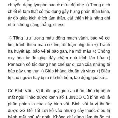
chuyển dạng lympho bào ở mức độ nhẹ +) Trong dịch
chiết rễ tam thất có tác dụng gây hưng phấn thần kinh,
từ đó giúp kích thích tâm thần, cải thiện khả năng ghi
nhớ, chống căng thẳng, stress
+) Tăng lưu lượng máu động mạch vành, bảo vệ cơ
tim, tránh thiếu máu cơ tim, rối loạn nhịp tim +) Tránh
hạ huyết áp, bảo vệ tế bào gan, hạ mỡ máu +) Chống
oxy hóa từ đó giúp đẩy chậm quá trình lão hóa +)
Panacrin có tác dụng hạn chế sự di căn của những tế
bào gây ung thư +) Giúp kháng khuẩn và virus +) Điều
trị cho người hay bị ra mồ hôi trộm, lao động quá sức.
Củ Bình Vôi – Vị thuốc quý giúp an thần, điều trị bệnh
mất ngủ! Thảo dược xanh số 1 JINDO Củ bình vôi là
phần phình to của cây bình vôi. Bình vôi là vị thuốc
được GS Đỗ Tất Lợi kê vào những cây thuốc điều trị
bệnh mất ngủ tốt nhất. Không chỉ dùng làm thuốc củ