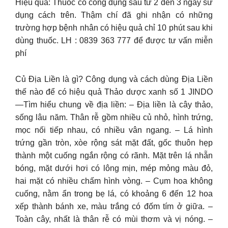
Hiệu quả: Thuốc có công dụng sau từ 2 đến 3 ngày sử
dụng cách trên. Thậm chí đã ghi nhận có những
trường hợp bệnh nhân có hiệu quả chỉ 10 phút sau khi
dùng thuốc. LH : 0839 363 777 để được tư vấn miễn
phí
Củ Địa Liền là gì? Công dụng và cách dùng Địa Liền
thế nào để có hiệu quả Thảo dược xanh số 1 JINDO
—Tìm hiểu chung về địa liền: – Địa liền là cây thảo,
sống lâu năm. Thân rễ gồm nhiều củ nhỏ, hình trứng,
mọc nối tiếp nhau, có nhiều vân ngang. – Lá hình
trứng gần tròn, xòe rộng sát mặt đất, gốc thuôn hẹp
thành một cuống ngắn rộng có rãnh. Mặt trên lá nhẵn
bóng, mặt dưới hơi có lông mịn, mép mỏng màu đỏ,
hai mặt có nhiều chấm hình vòng. – Cụm hoa không
cuống, nằm ẩn trong bẹ lá, có khoảng 6 đến 12 hoa
xếp thành bánh xe, màu trắng có đốm tím ở giữa. –
Toàn cây, nhất là thân rễ có mùi thơm và vị nóng. –