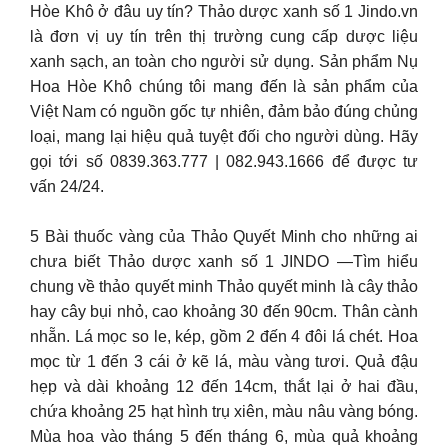
Hòe Khô ở đâu uy tín? Thảo dược xanh số 1 Jindo.vn
là đơn vị uy tín trên thị trường cung cấp dược liệu
xanh sạch, an toàn cho người sử dụng. Sản phẩm Nụ
Hoa Hòe Khô chúng tôi mang đến là sản phẩm của
Việt Nam có nguồn gốc tự nhiên, đảm bảo đúng chủng
loại, mang lại hiệu quả tuyệt đối cho người dùng. Hãy
gọi tới số 0839.363.777 | 082.943.1666 để được tư
vấn 24/24.
5 Bài thuốc vàng của Thảo Quyết Minh cho những ai
chưa biết Thảo dược xanh số 1 JINDO —Tìm hiểu
chung về thảo quyết minh Thảo quyết minh là cây thảo
hay cây bụi nhỏ, cao khoảng 30 đến 90cm. Thân cành
nhẵn. Lá mọc so le, kép, gồm 2 đến 4 đôi lá chét. Hoa
mọc từ 1 đến 3 cái ở kẽ lá, màu vàng tươi. Quả đậu
hẹp và dài khoảng 12 đến 14cm, thắt lại ở hai đầu,
chứa khoảng 25 hạt hình trụ xiên, màu nâu vàng bóng.
Mùa hoa vào tháng 5 đến tháng 6, mùa quả khoảng