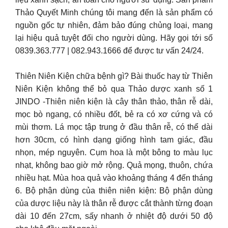
Thảo Quyết Minh chúng tôi mang đến là sản phẩm có
nguồn gốc tự nhiên, đảm bảo đúng chủng loại, mang
lại hiệu quả tuyệt đối cho người dùng. Hãy gọi tới số
0839.363.777 | 082.943.1666 để được tư vấn 24/24.
Thiên Niên Kiện chữa bệnh gì? Bài thuốc hay từ Thiên
Niên Kiện không thể bỏ qua Thảo dược xanh số 1
JINDO -Thiên niên kiện là cây thân thảo, thân rễ dài,
mọc bò ngang, có nhiều đốt, bẻ ra có xơ cứng và có
mùi thơm. Lá mọc tập trung ở đầu thân rễ, có thể dài
hơn 30cm, có hình dạng giống hình tam giác, đầu
nhọn, mép nguyên. Cụm hoa là một bông to màu lục
nhạt, không bao giờ mở rộng. Quả mọng, thuôn, chứa
nhiều hạt. Mùa hoa quả vào khoảng tháng 4 đến tháng
6. Bộ phận dùng của thiên niên kiện: Bộ phận dùng
của dược liệu này là thân rễ được cắt thành từng đoạn
dài 10 đến 27cm, sấy nhanh ở nhiệt độ dưới 50 độ