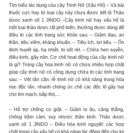
Tìm hiểu tác dụng của cây Trinh Nữ (Xấu Hổ) – Và bài
thuốc cực hay từ loại cây này chưa được tiết lộ Thảo
dược xanh số 1 JINDO –Cây trinh nữ hay xấu hổ là
một loại thảo dược rất phổ biến, thường được dùng để
điều trị các tình trạng sức khỏe sau: – Giảm đau, an
thần, tiêu viêm, kháng khuẩn. – Tiêu ích, lợi tiểu. – Ổn
định huyết áp, hạ nhiệt, trị sốt rét. – Chữa hen suyễn,
điều kinh, gây nôn. Cơ chế hoạt động của cây trinh nữ
là gì? Trong cây hoa trinh nữ có chứa nhiều hợp chất
giúp cây trinh nữ có công dụng chữa trị các tình trạng
sau: – Vết rắn cắn: rễ trinh nữ có khả năng trung hòa
nọc độc rắn, nhanh chóng ức chế các độc tố gây hại
cho tim mạch, bắp thịt,…
– Hỗ trợ chống co giật. – Giảm lo âu, căng thẳng,
chống trầm cảm, suy nhược thần kinh. Thảo dược
xanh số 1 JINDO – Điều hòa kinh nguyệt: các hợp
chất trong cây xấu hổ có khả năng tác động đến chu kỳ