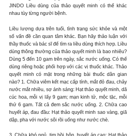
JINDO Liều dùng của thảo quyết minh có thể khác
nhau tùy từng người bệnh.
Liều lượng dựa trên tuổi, tình trạng sức khỏe và một
số vấn đề cần quan tâm khác. Bạn hãy thảo luận với
thầy thuốc và bác sĩ để tìm ra liều dùng thích hợp. Liều
dùng thông thường của thảo quyết minh là bao nhiêu?
Dùng 5 đến 10 gam trên ngày, sắc nước uống. Có thể
dùng riêng hoặc phối hợp với các vị thuốc khác. Thảo
quyết minh có mặt trong những bài thuốc dân gian
nào? 1. Chữa viêm kết mạc cấp tính, mắt đỏ đau, chảy
nước mắt nhiều, sợ ánh sáng: Hạt thảo quyết minh, dã
cúc hoa, mỗi vị lấy 9 gam; mạn kinh tử, mộc tặc, mỗi
thứ 6 gam. Tất cả đem sắc nước uống. 2. Chữa cao
huyết áp, đau đầu: Hạt thảo quyết minh sao vàng, giã
dập, pha với nước sôi rồi uống như nước chè.
3. Chữa khó ngủ, tim hồi hộp, huyết áp cao: Hạt thảo