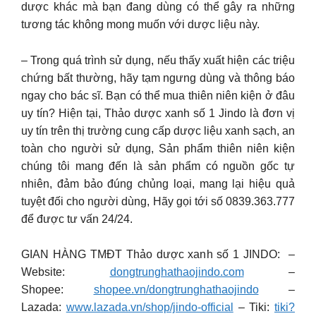
dược khác mà bạn đang dùng có thể gây ra những
tương tác không mong muốn với dược liệu này.
– Trong quá trình sử dụng, nếu thấy xuất hiện các triệu
chứng bất thường, hãy tạm ngưng dùng và thông báo
ngay cho bác sĩ. Bạn có thể mua thiên niên kiện ở đâu
uy tín? Hiện tại, Thảo dược xanh số 1 Jindo là đơn vị
uy tín trên thị trường cung cấp dược liệu xanh sạch, an
toàn cho người sử dụng, Sản phẩm thiên niên kiện
chúng tôi mang đến là sản phẩm có nguồn gốc tự
nhiên, đảm bảo đúng chủng loại, mang lại hiệu quả
tuyệt đối cho người dùng, Hãy gọi tới số 0839.363.777
để được tư vấn 24/24.
GIAN HÀNG TMĐT Thảo dược xanh số 1 JINDO: –
Website:
dongtrunghathaojindo.com
–
Shopee:
shopee.vn/dongtrunghathaojindo
–
Lazada:
www.lazada.vn/shop/jindo-official
– Tiki:
tiki?