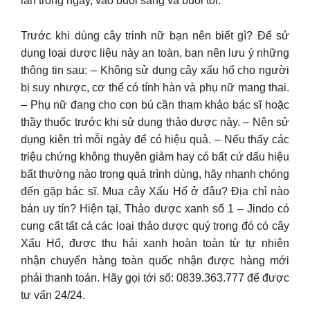
lần trong ngày, vào buổi sáng và buổi tối.
Trước khi dùng cây trinh nữ bạn nên biết gì? Để sử
dụng loại dược liệu này an toàn, bạn nên lưu ý những
thông tin sau: – Không sử dụng cây xấu hổ cho người
bị suy nhược, cơ thể có tính hàn và phụ nữ mang thai.
– Phụ nữ đang cho con bú cần tham khảo bác sĩ hoặc
thầy thuốc trước khi sử dụng thảo dược này. – Nên sử
dụng kiên trì mỗi ngày để có hiệu quả. – Nếu thấy các
triệu chứng không thuyên giảm hay có bất cứ dấu hiệu
bất thường nào trong quá trình dùng, hãy nhanh chóng
đến gặp bác sĩ. Mua cây Xấu Hổ ở đâu? Địa chỉ nào
bán uy tín? Hiện tại, Thảo dược xanh số 1 – Jindo có
cung cất tất cả các loại thảo dược quý trong đó có cây
Xấu Hổ, được thu hái xanh hoàn toàn từ tự nhiên
nhận chuyển hàng toàn quốc nhận được hàng mới
phải thanh toán. Hãy gọi tới số: 0839.363.777 để được
tư vấn 24/24.