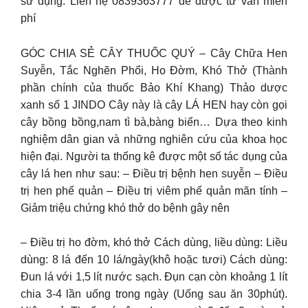
sử dụng. Liên hệ 0839363777 để được tư vấn miễn
phí
GÓC CHIA SẺ CÂY THUỐC QUÝ – Cây Chữa Hen
Suyễn, Tắc Nghẽn Phổi, Ho Đờm, Khó Thở (Thành
phần chính của thuốc Bảo Khí Khang) Thảo dược
xanh số 1 JINDO Cây này là cây LÁ HEN hay còn gọi
cây bồng bồng,nam tì bà,bàng biển… Dựa theo kinh
nghiệm dân gian và những nghiên cứu của khoa học
hiện đại. Người ta thống kê được một số tác dụng của
cây lá hen như sau: – Điều trị bệnh hen suyễn – Điều
trị hen phế quản – Điều trị viêm phế quản mãn tính –
Giảm triệu chứng khó thở do bệnh gây nên
– Điều trị ho đờm, khó thở Cách dùng, liều dùng: Liều
dùng: 8 lá đến 10 lá/ngày(khô hoặc tươi) Cách dùng:
Đun lá với 1,5 lít nước sạch. Đụn cạn còn khoảng 1 lít
chia 3-4 lần uống trong ngày (Uống sau ăn 30phút).