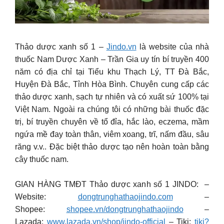
Thảo dược xanh số 1 –
Jindo.vn
là website của nhà
thuốc Nam Dược Xanh – Trần Gia uy tín bí truyền 400
năm có địa chỉ tại Tiểu khu Thạch Lý, TT Đà Bắc,
Huyện Đà Bắc, Tỉnh Hòa Bình. Chuyên cung cấp các
thảo dược xanh, sạch tự nhiên và có xuất sứ 100% tại
Việt Nam. Ngoài ra chúng tôi có những bài thuốc đặc
trị, bí truyền chuyên về tổ đỉa, hắc lào, eczema, mầm
ngứa mề đay toàn thân, viêm xoang, trĩ, nấm đầu, sâu
răng v.v.. Đặc biệt thảo dược tạo nên hoàn toàn bằng
cây thuốc nam.
GIAN HÀNG TMĐT Thảo dược xanh số 1 JINDO: –
Website:
dongtrunghathaojindo.com
–
Shopee:
shopee.vn/dongtrunghathaojindo
–
Lazada:
www.lazada.vn/shop/jindo-official
– Tiki:
tiki?