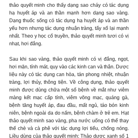
thảo quyết minh cho thấy dạng sao cháy có tác dụng
hạ huyết áp và an thần mạnh hơn dạng sao vàng.
Dạng thuốc sống có tác dụng hạ huyết áp và an thần
yếu hơn nhưng tác dụng nhuận tràng, tẩy xổ lại mạnh
nhất. Theo y học cổ truyền, thảo quyết minh tươi có vị
nhạt, hơi đắng.
Sau khi sao vàng, thảo quyết minh có vị đắng, ngọt,
hơi mặn, tính mát, quy vào các kinh can và thận. Dược
liệu này có tác dụng can hòa, tán phong nhiệt, nhuận
tràng, lợi thủy, thông tiện. Về công dụng, thảo quyết
minh được dùng chữa một số bệnh về mắt như viêm
màng kết mạc cấp tính, viêm võng mạc, quáng gà,
bệnh tăng huyết áp, đau đầu, mất ngủ, táo bón kinh
niên, bệnh ngoài da do nấm, bệnh chàm ở trẻ em. Hạt
thảo quyết minh sao vàng, pha nước uống có thể thay
thế chè và cà phê với tác dụng lợi tiểu, chống nóng.
Liều dùng của thảo quyết minh: Thảo dược xanh số 1