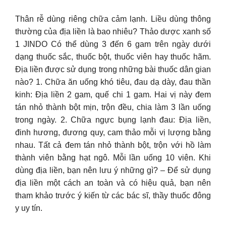
Thân rễ dùng riêng chữa cảm lạnh. Liều dùng thông
thường của địa liền là bao nhiêu? Thảo dược xanh số
1 JINDO Có thể dùng 3 đến 6 gam trên ngày dưới
dạng thuốc sắc, thuốc bột, thuốc viên hay thuốc hãm.
Địa liền được sử dụng trong những bài thuốc dân gian
nào? 1. Chữa ăn uống khó tiêu, đau dạ dày, đau thần
kinh: Địa liền 2 gam, quế chi 1 gam. Hai vị này đem
tán nhỏ thành bột mịn, trộn đều, chia làm 3 lần uống
trong ngày. 2. Chữa ngực bụng lạnh đau: Địa liền,
đinh hương, đương quy, cam thảo mỗi vị lượng bằng
nhau. Tất cả đem tán nhỏ thành bột, trộn với hồ làm
thành viên bằng hạt ngô. Mỗi lần uống 10 viên. Khi
dùng địa liền, bạn nên lưu ý những gì? – Để sử dụng
địa liền một cách an toàn và có hiệu quả, bạn nên
tham khảo trước ý kiến từ các bác sĩ, thầy thuốc đông
y uy tín.