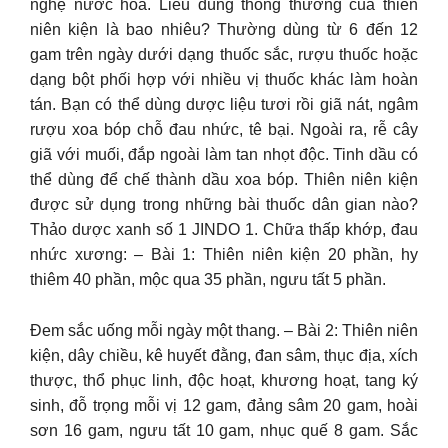
nghệ nước hoa. Liều dùng thông thường của thiên
niên kiện là bao nhiêu? Thường dùng từ 6 đến 12
gam trên ngày dưới dạng thuốc sắc, rượu thuốc hoặc
dạng bột phối hợp với nhiều vị thuốc khác làm hoàn
tán. Bạn có thể dùng dược liệu tươi rồi giã nát, ngâm
rượu xoa bóp chỗ đau nhức, tê bại. Ngoài ra, rễ cây
giã với muối, đắp ngoài làm tan nhọt độc. Tinh dầu có
thể dùng để chế thành dầu xoa bóp. Thiên niên kiện
được sử dụng trong những bài thuốc dân gian nào?
Thảo dược xanh số 1 JINDO 1. Chữa thấp khớp, đau
nhức xương: – Bài 1: Thiên niên kiện 20 phần, hy
thiêm 40 phần, mộc qua 35 phần, ngưu tất 5 phần.
Đem sắc uống mỗi ngày một thang. – Bài 2: Thiên niên
kiện, dây chiều, kê huyết đằng, đan sâm, thục địa, xích
thược, thổ phục linh, độc hoạt, khương hoạt, tang ký
sinh, đỗ trọng mỗi vị 12 gam, đảng sâm 20 gam, hoài
sơn 16 gam, ngưu tất 10 gam, nhục quế 8 gam. Sắc