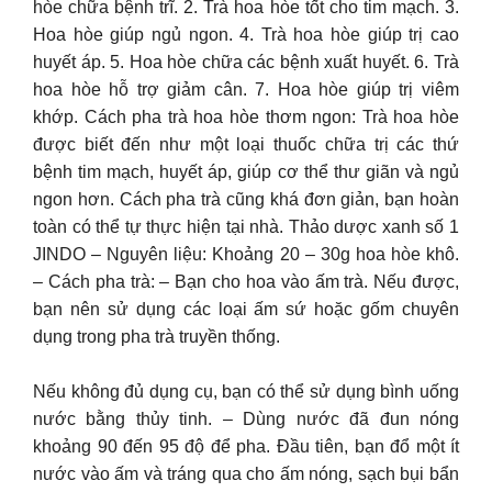
hòe chữa bệnh trĩ. 2. Trà hoa hòe tốt cho tim mạch. 3.
Hoa hòe giúp ngủ ngon. 4. Trà hoa hòe giúp trị cao
huyết áp. 5. Hoa hòe chữa các bệnh xuất huyết. 6. Trà
hoa hòe hỗ trợ giảm cân. 7. Hoa hòe giúp trị viêm
khớp. Cách pha trà hoa hòe thơm ngon: Trà hoa hòe
được biết đến như một loại thuốc chữa trị các thứ
bệnh tim mạch, huyết áp, giúp cơ thể thư giãn và ngủ
ngon hơn. Cách pha trà cũng khá đơn giản, bạn hoàn
toàn có thể tự thực hiện tại nhà. Thảo dược xanh số 1
JINDO – Nguyên liệu: Khoảng 20 – 30g hoa hòe khô.
– Cách pha trà: – Bạn cho hoa vào ấm trà. Nếu được,
bạn nên sử dụng các loại ấm sứ hoặc gốm chuyên
dụng trong pha trà truyền thống.
Nếu không đủ dụng cụ, bạn có thể sử dụng bình uống
nước bằng thủy tinh. – Dùng nước đã đun nóng
khoảng 90 đến 95 độ để pha. Đầu tiên, bạn đổ một ít
nước vào ấm và tráng qua cho ấm nóng, sạch bụi bẩn