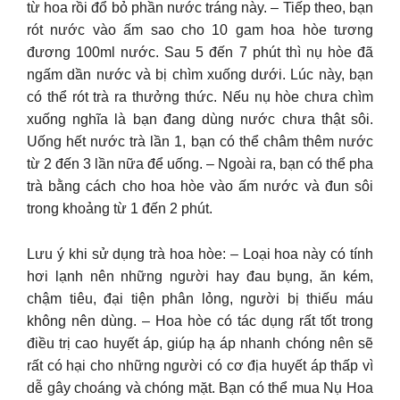
từ hoa rồi đổ bỏ phần nước tráng này. – Tiếp theo, bạn
rót nước vào ấm sao cho 10 gam hoa hòe tương
đương 100ml nước. Sau 5 đến 7 phút thì nụ hòe đã
ngấm dần nước và bị chìm xuống dưới. Lúc này, bạn
có thể rót trà ra thưởng thức. Nếu nụ hòe chưa chìm
xuống nghĩa là bạn đang dùng nước chưa thật sôi.
Uống hết nước trà lần 1, bạn có thể châm thêm nước
từ 2 đến 3 lần nữa để uống. – Ngoài ra, bạn có thể pha
trà bằng cách cho hoa hòe vào ấm nước và đun sôi
trong khoảng từ 1 đến 2 phút.
Lưu ý khi sử dụng trà hoa hòe: – Loại hoa này có tính
hơi lạnh nên những người hay đau bụng, ăn kém,
chậm tiêu, đại tiện phân lỏng, người bị thiếu máu
không nên dùng. – Hoa hòe có tác dụng rất tốt trong
điều trị cao huyết áp, giúp hạ áp nhanh chóng nên sẽ
rất có hại cho những người có cơ địa huyết áp thấp vì
dễ gây choáng và chóng mặt. Bạn có thể mua Nụ Hoa