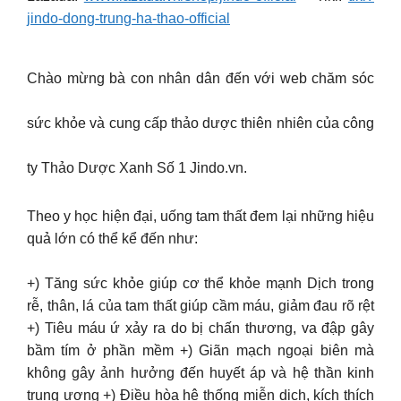
jindo-dong-trung-ha-thao-official
Chào mừng bà con nhân dân đến với web chăm sóc
sức khỏe và cung cấp thảo dược thiên nhiên của công
ty Thảo Dược Xanh Số 1 Jindo.vn.
Theo y học hiện đại, uống tam thất đem lại những hiệu
quả lớn có thể kể đến như:
+) Tăng sức khỏe giúp cơ thể khỏe mạnh Dịch trong
rễ, thân, lá của tam thất giúp cầm máu, giảm đau rõ rệt
+) Tiêu máu ứ xảy ra do bị chấn thương, va đập gây
bầm tím ở phần mềm +) Giãn mạch ngoại biên mà
không gây ảnh hưởng đến huyết áp và hệ thần kinh
trung ương +) Điều hòa hệ thống miễn dịch, kích thích