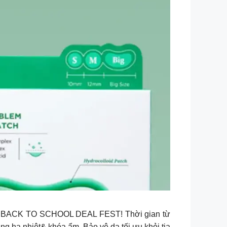
live BACK TO SCHOOL DEAL FEST! Thời gian từ
ng hạ nhiệt& khóa ẩm Bảo vệ da tối ưu khỏi tia