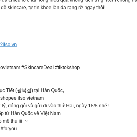
đồ skincare, tự tin khoe làn da rạng rỡ ngay thôi!
?ilso.vn
sovietnam #SkincareDeal #tiktokshop
hục Tiết (광복절) tại Hàn Quốc,
 shopee ilso vietnam
ý, đóng gói và gửi đi vào thứ Hai, ngày 18/8 nhé !
ếp từ Hàn Quốc về Việt Nam
 mê thuiiii ~
 #foryou