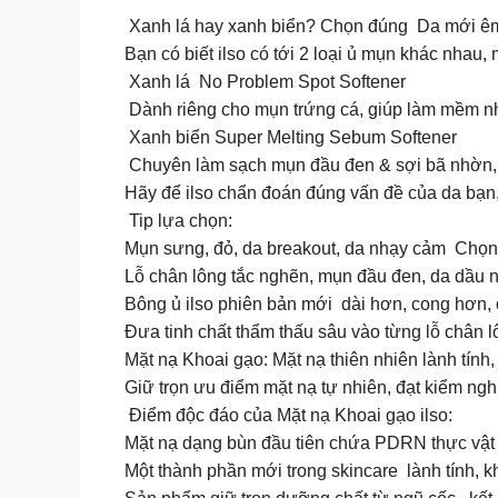
Xanh lá hay xanh biển? Chọn đúng Da mới 
Bạn có biết ilso có tới 2 loại ủ mụn khác nhau,
Xanh lá No Problem Spot Softener
Dành riêng cho mụn trứng cá, giúp làm mềm nh
Xanh biển Super Melting Sebum Softener
Chuyên làm sạch mụn đầu đen & sợi bã nhờn, g
Hãy để ilso chẩn đoán đúng vấn đề của da bạn
Tip lựa chọn:
Mụn sưng, đỏ, da breakout, da nhạy cảm Chọn
Lỗ chân lông tắc nghẽn, mụn đầu đen, da dầu
Bông ủ ilso phiên bản mới dài hơn, cong hơn, 
Đưa tinh chất thẩm thấu sâu vào từng lỗ chân
Mặt nạ Khoai gạo: Mặt nạ thiên nhiên lành tính, 
Giữ trọn ưu điểm mặt nạ tự nhiên, đạt kiểm ng
Điểm độc đáo của Mặt nạ Khoai gạo ilso:
Mặt nạ dạng bùn đầu tiên chứa PDRN thực vật
Một thành phần mới trong skincare lành tính, 