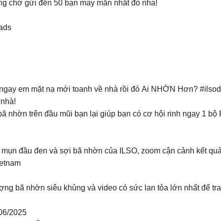
ng chờ gửi đến 50 bạn may mắn nhất đó nha!
eads
nh ngay em mặt nạ mới toanh về nhà rồi đó Ai NHỜN Hơn? #ils
 nhà!
 nhờn trên đầu mũi bạn lại giúp bạn có cơ hội rinh ngay 1 bộ
 mụn đầu đen và sợi bã nhờn của ILSO, zoom cận cảnh kết quả 
ietnam
ng bã nhờn siêu khủng và video có sức lan tỏa lớn nhất để tra
/06/2025