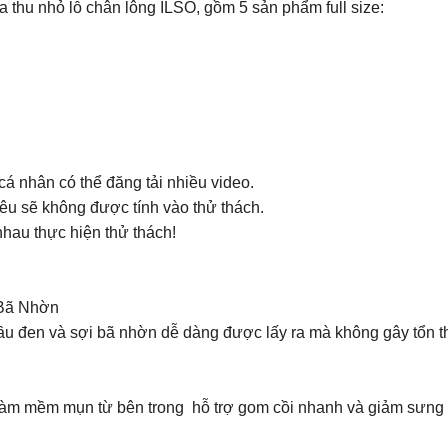
thu nhỏ lỗ chân lông ILSO, gồm 5 sản phẩm full size:
cá nhân có thể đăng tải nhiều video.
nêu sẽ không được tính vào thử thách.
nhau thực hiện thử thách!
Bã Nhờn
u đen và sợi bã nhờn dễ dàng được lấy ra mà không gây tổn 
Làm mềm mụn từ bên trong hỗ trợ gom cồi nhanh và giảm sưng