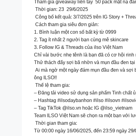
Tham gia giveaway liền tay 50 pack mặt nạ đa
Thời gian: 23 29/6/2025
Công bố kết quả: 3/7/2025 trên IG Story + Thr
Cách tham gia siêu đơn giản:
1. Bình luận một con số bất kỳ từ 0999
2. Tag ít nhất 2 người bạn cùng mê skincare
3. Follow IG & Threads của ilso Việt Nam
Chỉ vài bước nhẹ tênh là bạn đã có cơ hội ri
Thử thách đẩy sợi bã nhờn và mụn đầu đen tại
Ai mà ngờ một ngày đám mụn đầu đen và sợi bã
ông ILSO!!
Thể lệ tham gia:
– Đăng tải video sử dụng sản phẩm Tinh chất ủ
– Hashtag #ilsodaybanhon #ilso #ilsovn #ilsov
– Tag TikTok @ilso.vn hoặc IG @ilso_vietnam
Team ILSO Việt Nam sẽ chọn ra một bạn với lượ
Thời gian tham gia:
Từ 00:00 ngày 16/06/2025, đến 23:59 ngày 29