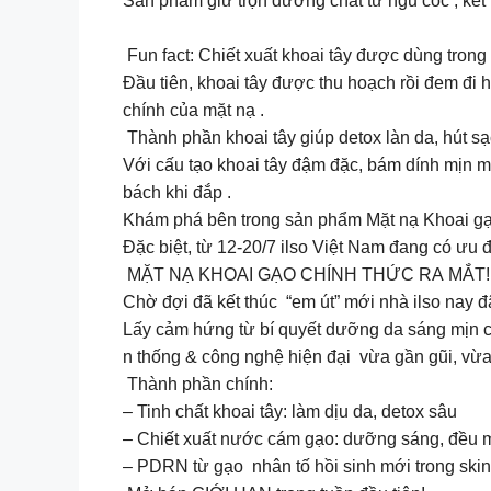
Sản phẩm giữ trọn dưỡng chất từ ngũ cốc , kết 
Fun fact: Chiết xuất khoai tây được dùng tron
Đầu tiên, khoai tây được thu hoạch rồi đem đi
chính của mặt nạ .
Thành phần khoai tây giúp detox làn da, hút sạ
Với cấu tạo khoai tây đậm đặc, bám dính mịn 
bách khi đắp .
Khám phá bên trong sản phẩm Mặt nạ Khoai gạ
Đặc biệt, từ 12-20/7 ilso Việt Nam đang có ưu 
MẶT NẠ KHOAI GẠO CHÍNH THỨC RA MẮT
Chờ đợi đã kết thúc “em út” mới nhà ilso nay đã
Lấy cảm hứng từ bí quyết dưỡng da sáng mịn củ
n thống & công nghệ hiện đại vừa gần gũi, vừ
Thành phần chính:
– Tinh chất khoai tây: làm dịu da, detox sâu
– Chiết xuất nước cám gạo: dưỡng sáng, đều
– PDRN từ gạo nhân tố hồi sinh mới trong skin