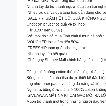
Mở bán GIỚI HẠN trong tuần đầu tiên!
Nhanh tay để trở thành người đầu tiên trải ng
Nhiều ưu đãi và quà tặng hấp dẫn đang chờ b
SALE 7.7 GIẢM HẾT CỠ, QUÀ KHÔNG NG
Chốt đơn phút chót quà về tới ngõ!
(Từ 01/07 đến 08/07)
Với mọi đơn có mua Tinh chất ủ mụn bã nhờn T
VOUCHER lớn giảm đến 50%
FREESHIP toàn quốc cho mọi đơn!
Nhanh tay kẻo hết quà nha!
Ghé ngay Shopee Mall chính hãng của ilso (Link
Cùng chỉ là bông cotton thôi mà, có gì khác biệ
Bông cotton của nhà ilso được thiết kế đặc biệ
ụng như toner pad – vô cùng đa năng và tiện lợ
Ngoài ra, bông được làm từ 100% cotton không 
GIVEAWAY: MẶT NẠ KHOAI GẠO MỚI RA LÒ
Muốn trở thành một trong những người đầu tiên