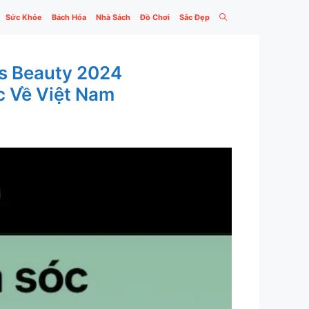
Sức Khỏe
Bách Hóa
Nhà Sách
Đồ Chơi
Sắc Đẹp
ds Beauty 2024
c Về Việt Nam