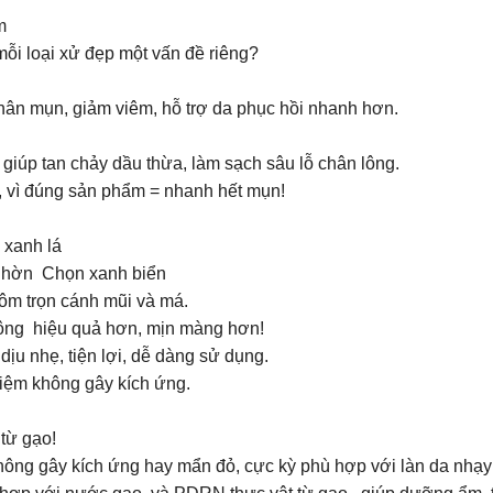
êm
 mỗi loại xử đẹp một vấn đề riêng?
ân mụn, giảm viêm, hỗ trợ da phục hồi nhanh hơn.
iúp tan chảy dầu thừa, làm sạch sâu lỗ chân lông.
, vì đúng sản phẩm = nhanh hết mụn!
 xanh lá
 nhờn Chọn xanh biển
ôm trọn cánh mũi và má.
 lông hiệu quả hơn, mịn màng hơn!
dịu nhẹ, tiện lợi, dễ dàng sử dụng.
hiệm không gây kích ứng.
 từ gạo!
không gây kích ứng hay mẩn đỏ, cực kỳ phù hợp với làn da nhạy