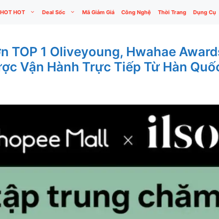
HOT HOT
Deal Sốc
Mã Giảm Giá
Công Nghệ
Thời Trang
Dụng Cụ
hờn TOP 1 Oliveyoung, Hwahae Awar
ược Vận Hành Trực Tiếp Từ Hàn Quố