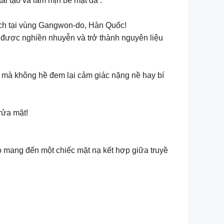
 tạo và làm mịn bề mặt da ‍️.
oạch tại vùng Gangwon-do, Hàn Quốc!
y được nghiền nhuyễn và trở thành nguyên liệu
a mà không hề đem lại cảm giác nặng nề hay bí
rửa mặt!
 mang đến một chiếc mặt nạ kết hợp giữa truyề