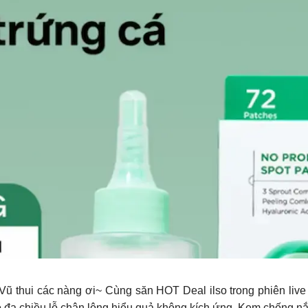
 Vũ thui các nàng ơi~ Cùng săn HOT Deal ilso trong phiên 
đa chiều lỗ chân lông hiểu quả không kích ứng ️ Kem chống nắ