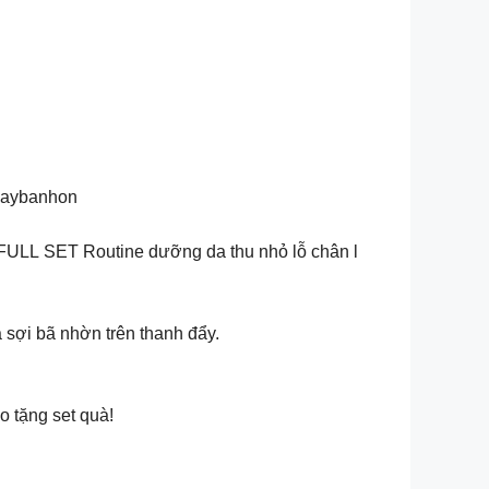
odaybanhon
 FULL SET Routine dưỡng da thu nhỏ lỗ chân l
sợi bã nhờn trên thanh đẩy.
o tặng set quà!