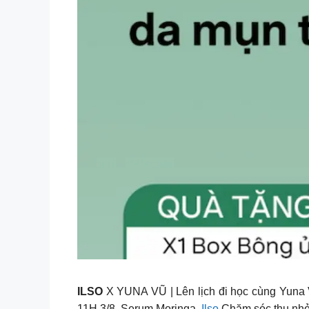
ILSO
X YUNA VŨ | Lên lịch đi học cùng Yuna
11H 3/8.️ Serum Moringa
Ilso
Chăm sóc thu nhỏ 