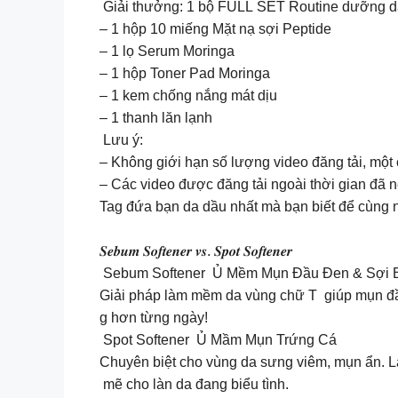
Giải thưởng: 1 bộ FULL SET Routine dưỡng da 
– 1 hộp 10 miếng Mặt nạ sợi Peptide
– 1 lọ Serum Moringa
– 1 hộp Toner Pad Moringa
– 1 kem chống nắng mát dịu
– 1 thanh lăn lạnh
Lưu ý:
– Không giới hạn số lượng video đăng tải, một 
– Các video được đăng tải ngoài thời gian đã 
Tag đứa bạn da dầu nhất mà bạn biết để cùng 
𝑺𝒆𝒃𝒖𝒎 𝑺𝒐𝒇𝒕𝒆𝒏𝒆𝒓 𝒗𝒔. 𝑺𝒑𝒐𝒕 𝑺𝒐𝒇𝒕𝒆𝒏𝒆𝒓
Sebum Softener Ủ Mềm Mụn Đầu Đen & Sợi 
Giải pháp làm mềm da vùng chữ T giúp mụn đầ
g hơn từng ngày!
Spot Softener Ủ Mầm Mụn Trứng Cá
Chuyên biệt cho vùng da sưng viêm, mụn ẩn. 
mẽ cho làn da đang biểu tình.