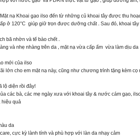
hợp với nước gạo và PDRN thực vật từ gạo , giúp dưỡng ẩm, tái
g Mặt nạ Khoai gạo ilso đến từ những củ khoai tây được thu h
 hấp ở 120°C giúp giữ trọn được dưỡng chất . Sau đó, khoai tâ
ch bã nhờn và tế bào chết .
màng và nhẹ nhàng trên da , mặt nạ vừa cấp ẩm vừa làm dịu d
o mới của ilso
đãi lớn cho em mặt nạ này, cũng như chương trình tặng kèm cọ 
!
 lộ diện rồi đây!
a các bà, các mẹ ngày xưa với khoai tây & nước cám gạo, ilso
a hiệu quả
 màu da
care, cực kỳ lành tính và phù hợp với làn da nhạy cảm