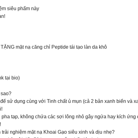
hiệm siêu phẩm này
ạn!
Ờ
ẶNG mặt nạ căng chỉ Peptide tái tạo làn da khô
 tại bio)
t sao?
t để sử dụng cùng với Tinh chất ủ mụn (cả 2 bản xanh biển và 
i!
pha tạp, không chứa các sợi lông nhỏ gây ngứa hay kích ứng c
!
 trải nghiệm mặt nạ Khoai Gạo siêu xinh và dịu nhẹ?