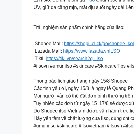
UV, giữ da căng mịn, mát dịu suốt ngày dài Lên 
Trải nghiệm sản phẩm chính hãng của ilso:
Shopee Mall:
https://shopii.click/go/shopee_kol
Lazada Mall:
https://www.lazada.vnILSO
Tikti:
https://tiki.vn/search?q=ilso
#ilsovn #umunilso #skincare #SkincareTips #il
Thông báo lịch giao hàng ngày 15/8 Shopee
Các tình yêu ơi, ngày 15/8 là ngày lễ Quang P
Mọi người vẫn có thể đặt đơn bình thường trên
Tuy nhiên các đơn từ ngày 15 17/8 sẽ được xử l
Do Shopee ilso Vietnam được vận hành trực ti
Hãy yên tâm về chất lượng của ilso, dùng chỉ có
#umunilso #skincare #ilsovietnam #ilsovn #ilso