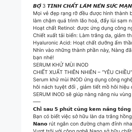
𝘽𝙊̣̂ 3 𝙏𝙄𝙉𝙃 𝘾𝙃𝘼̂́𝙏 𝙇𝘼̀𝙈 𝙉𝙀̂𝙉 𝙎𝙐̛́𝘾 𝙈
Mọi vẻ đẹp rạng rỡ đều được hình thành b
làm chậm quá trình lão hoá, đẩy lùi sạm nám, 
Hoạt chất Retinol: được ứng dụng công ng
Chiết xuất tải biển: Làm trắng da, giảm 
Hyaluronic Acid: Hoạt chất dưỡng ẩm thầ
Nhìn vào những thành phần này, Nàng đã siêu
bạn nhé!
SERUM KHỬ MÙI INOD
CHIẾT XUẤT THIÊN NHIÊN – “YÊU CHIỀ
Serum khử mùi INOD ứng dụng công nghệ S
hôi nách tuyệt đối , giảm tiết mồ hôi hiệ
SERUM INOD sẽ giúp nàng nâng niu vù
—–
𝗖𝗵𝗶̉ 𝘀𝗮𝘂 𝟱 𝗽𝗵𝘂́𝘁 𝗰𝘂̀𝗻𝗴 𝗸𝗲𝗺 𝗻𝗮̂𝗻𝗴 𝘁𝗼̂𝗻𝗴 
Bạn có biết việc sở hữu làn da trắng hồn
𝗡𝗮𝗻𝗼 rút ngắn con đường chạm đỉnh nha
Vượt trội với công nghệ Nano sở hữu chất