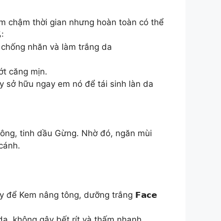
àm chậm thời gian nhưng hoàn toàn có thể
%:
, chống nhăn và làm trắng da
ớt căng mịn.
 tay sở hữu ngay em nó để tái sinh làn da
ông, tinh dầu Gừng. Nhờ đó, ngăn mùi
 cánh.
 để Kem nâng tông, dưỡng trắng 𝗙𝗮𝗰𝗲
da, không gây bết rít và thấm nhanh.