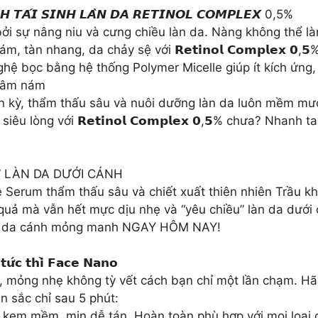
̣𝙉𝙃 𝙏𝘼́𝙄 𝙎𝙄𝙉𝙃 𝙇𝘼̀𝙉 𝘿𝘼 𝙍𝙀𝙏𝙄𝙉𝙊𝙇 𝘾𝙊𝙈𝙋𝙇𝙀𝙓 0,5%
ởi sự nâng niu và cưng chiều làn da. Nàng không thể l
tàn nhang, da chảy sệ với 𝗥𝗲𝘁𝗶𝗻𝗼𝗹 𝗖𝗼𝗺𝗽𝗹𝗲𝘅 𝟬,𝟱
hệ bọc bằng hệ thống Polymer Micelle giúp ít kích ứng
thâm nám
n kỳ, thẩm thấu sâu và nuôi dưỡng làn da luôn mềm mư
 lòng với 𝗥𝗲𝘁𝗶𝗻𝗼𝗹 𝗖𝗼𝗺𝗽𝗹𝗲𝘅 𝟬,𝟱% chưa? Nhanh
U” LÀN DA DƯỚI CÁNH
erum thẩm thấu sâu và chiết xuất thiên nhiên Trầu kh
u quả mà vẫn hết mực dịu nhẹ và “yêu chiều” làn da dưới
ng da cánh mỏng manh NGAY HÔM NAY!
𝘂̛́𝗰 𝘁𝗵𝗶̀ 𝗙𝗮𝗰𝗲 𝗡𝗮𝗻𝗼
g, mỏng nhẹ không tỳ vết cách bạn chỉ một lần chạm. Hãy
n sắc chỉ sau 5 phút:
 kem mềm, mịn dễ tán. Hoàn toàn phù hợp với mọi loại 