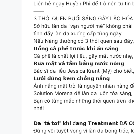
Liên hệ ngay Huyền Phi để trở nên tự tin 
——
3 THÓI QUEN BUỔI SÁNG GÂY LÃO HÓA
Sở hữu làn da “vạn người mê” không phải 
tình đẩy làn da xuống cấp từng ngày.
Nếu Nàng thường có 3 thói quen sau đây,
𝗨𝗼̂́𝗻𝗴 𝗰𝗮̀ 𝗽𝗵𝗲̂ 𝘁𝗿𝘂̛𝗼̛́𝗰 𝗸𝗵𝗶 𝗮̆𝗻 𝘀𝗮́𝗻𝗴
Cà phê là chất lợi tiểu, gây mất nước nhẹ
𝗥𝘂̛̉𝗮 𝗺𝗮̣̆𝘁 𝘃𝗮̀ 𝘁𝗮̆́𝗺 𝗯𝗮̆̀𝗻𝗴 𝗻𝘂̛𝗼̛́𝗰 𝗻𝗼́𝗻𝗴
Bác sĩ da liễu Jessica Krant (Mỹ) cho bi
𝗟𝘂̛𝗼̛̀𝗶 𝗱𝘂̀𝗻𝗴 𝗸𝗲𝗺 𝗰𝗵𝗼̂́𝗻𝗴 𝗻𝗮̆́𝗻𝗴
Ánh nắng mặt trời là nguyên nhân hàng đ
Solution Morena để làn da luôn tỏa sáng, r
Bạn có từng mắc những thói quen trên kh
nhé!
—-
𝗗𝗮 “𝘁𝗮̉ 𝘁𝗼̛𝗶” 𝗸𝗵𝗶 đ𝗮𝗻𝗴 𝗧𝗿𝗲𝗮𝘁𝗺𝗲𝗻𝘁 Đ𝗔̃ 𝗖𝗢́ 
Đừng vội tuyệt vọng vì làn da bong tróc,