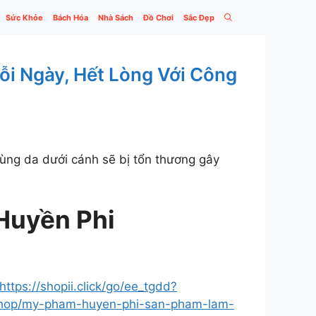
Sức Khỏe
Bách Hóa
Nhà Sách
Đồ Chơi
Sắc Đẹp
i Ngày, Hết Lòng Với Công
Ổ hay CẠO, vùng da dưới cánh sẽ bị tổn thương gây
Huyền Phi
https://shopii.click/go/ee_tgdd?
/shop/my-pham-huyen-phi-san-pham-lam-