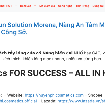
HOT HOT
Deal Sốc
Mã Giảm Giá
Công Nghệ
Thời Trang
Dụng Cụ
un Solution Morena, Nàng An Tâm Mỗ
 Công Sở.
́𝗰𝗵 𝘁𝗮̂̉𝘆 𝗹𝗼̂𝗻𝗴 𝗰𝘂̉𝗮 𝗰𝗼̂ 𝗡𝗮̀𝗻𝗴 𝗵𝗶𝗲̣̂𝗻 đ𝗮̣𝗶 NH
 kích thích, khiến lông mọc nhanh, nhiều và cứng hơn.
cs FOR SUCCESS – ALL IN 
s:
– Website:
https://huyenphicosmetics.com
– Shopee:
i.cosmetics.official
– Lazada:
https://www.lazada.vn