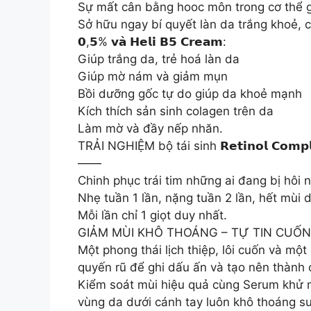
Sự mất cân bằng hooc môn trong cơ thể g
Sở hữu ngay bí quyết làn da trắng khoẻ, căn
𝟬,𝟱% 𝘃𝗮̀ 𝗛𝗲𝗹𝗶 𝗕𝟱 𝗖𝗿𝗲𝗮𝗺:
Giúp trắng da, trẻ hoá làn da
Giúp mờ nám và giảm mụn
Bồi dưỡng gốc tự do giúp da khoẻ mạnh
Kích thích sản sinh colagen trên da
Làm mờ và đầy nếp nhăn.
TRẢI NGHIỆM bộ tái sinh 𝗥𝗲𝘁𝗶𝗻𝗼𝗹 𝗖𝗼𝗺
——
Chinh phục trái tim những ai đang bị hôi
Nhẹ tuần 1 lần, nặng tuần 2 lần, hết mùi du
Mỗi lần chỉ 1 giọt duy nhất.
GIẢM MÙI KHÔ THOÁNG – TỰ TIN CUỐ
Một phong thái lịch thiệp, lôi cuốn và một
quyến rũ để ghi dấu ấn và tạo nên thành 
Kiểm soát mùi hiệu quả cùng Serum khử mù
vùng da dưới cánh tay luôn khô thoáng s