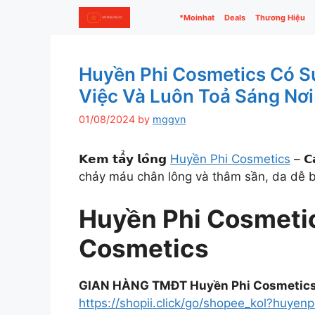
Skip
*Moinhat
Deals
Thương Hiệu
to
content
Huyền Phi Cosmetics Có S
Việc Và Luôn Toả Sáng Nơi
01/08/2024
by
mggvn
𝗞𝗲𝗺 𝘁𝗮̂̉𝘆 𝗹𝗼̂𝗻𝗴
Huyền Phi Cosmetics
– 𝗖
chảy máu chân lông và thâm sần, da dễ bị
Huyền Phi Cosmeti
Cosmetics
GIAN HÀNG TMĐT Huyền Phi Cosmetic
https://shopii.click/go/shopee_kol?huyenph