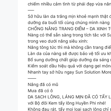
chiếm nhiều cảm tình từ phái đẹp vừa nâ
—–
Sở hữu làn da trắng mịn khoẻ mạnh thật 
dưỡng da buổi tối cùng chúng mình nàng
CHỐNG NẮNG TRANG ĐIỂM – DA XINH 
Nàng có thể sẵn sàng trong tích tắc với Sun 
trong veo dưới nắng siêu xinh:
Nâng tông tức thì mà không cần trang điể
Làn da của nàng sẽ được bảo vệ tối ưu kh
Bổ sung dưỡng chất giúp dưỡng da sáng 
Kiểm soát dầu hiệu quả với dạng gel mỏn
Nhanh tay sở hữu ngay Sun Solution More
——
Nắng đã có mũ
Mưa đã có ô
DA SẠCH LÔNG, LÁNG MỊN ĐÃ CÓ TẨY LÔNG
với Bộ đôi Kem tẩy lông Huyền Phi nhé!
Không đau rát, tẩy mọi loại sạch lông chỉ