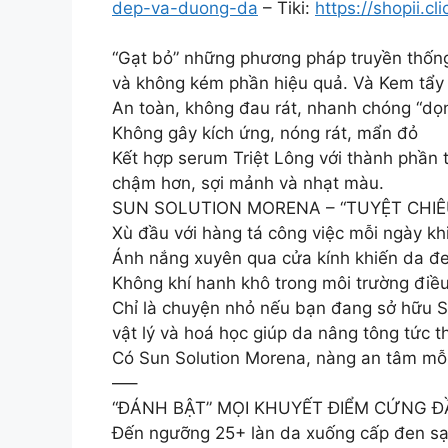
dep-va-duong-da
– Tiki:
https://shopii.c
“Gạt bỏ” những phương pháp truyền thống,
và không kém phần hiệu quả. Và Kem tẩy l
An toàn, không đau rát, nhanh chóng “dọn
Không gây kích ứng, nóng rát, mẩn đỏ
Kết hợp serum Triệt Lông với thành phần 
chậm hơn, sợi mảnh và nhạt màu.
SUN SOLUTION MORENA – “TUYỆT CHI
Xù đầu với hàng tá công việc mỗi ngày kh
Ánh nắng xuyên qua cửa kính khiến da đ
Không khí hanh khô trong môi trường điề
Chỉ là chuyện nhỏ nếu bạn đang sở hữu S
vật lý và hoá học giúp da nâng tông tức t
Có Sun Solution Morena, nàng an tâm mỗi 
—–
“ĐÁNH BẬT” MỌI KHUYẾT ĐIỂM CỨNG 
Đến ngưỡng 25+ làn da xuống cấp đen sạm