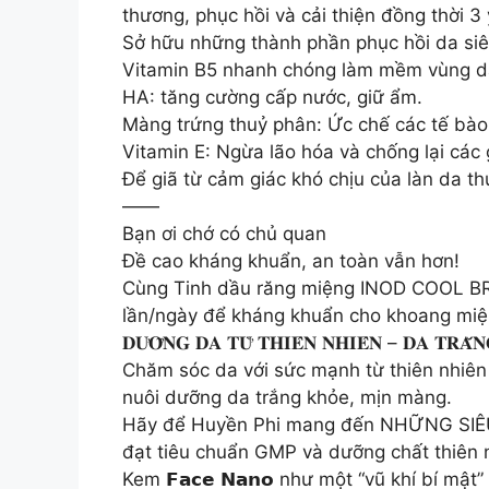
thương, phục hồi và cải thiện đồng thời 3
Sở hữu những thành phần phục hồi da siê
Vitamin B5 nhanh chóng làm mềm vùng da t
HA: tăng cường cấp nước, giữ ẩm.
Màng trứng thuỷ phân: Ức chế các tế bào 
Vitamin E: Ngừa lão hóa và chống lại các 
Để giã từ cảm giác khó chịu của làn da t
——
Bạn ơi chớ có chủ quan
Đề cao kháng khuẩn, an toàn vẫn hơn!
Cùng Tinh dầu răng miệng INOD COOL BREA
lần/ngày để kháng khuẩn cho khoang miện
𝐃𝐔̛𝐎̛̃𝐍𝐆 𝐃𝐀 𝐓𝐔̛̀ 𝐓𝐇𝐈𝐄̂𝐍 𝐍𝐇𝐈𝐄̂𝐍 – 𝐃𝐀 𝐓𝐑𝐀̆́𝐍
Chăm sóc da với sức mạnh từ thiên nhiên 
nuôi dưỡng da trắng khỏe, mịn màng.
Hãy để Huyền Phi mang đến NHỮNG SIÊU 
đạt tiêu chuẩn GMP và dưỡng chất thiên n
Kem 𝗙𝗮𝗰𝗲 𝗡𝗮𝗻𝗼 như một “vũ khí bí mậ