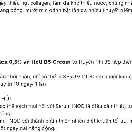
ây thiếu hụt collagen, làm da khô thiếu nước, chùng nh
g bóng, mướt mịn đánh bật làn da nhiều khuyết điểm với bộ đ
𝗹𝗲𝘅 𝟬,𝟱% 𝘃𝗮̀ 𝗛𝗲𝗹𝗶 𝗕𝟱 𝗖𝗿𝗲𝗮𝗺 từ Huyền Phi để 
 nách hôi chân, chỉ có thể là SERUM INOD sạch mùi khó 
y trì 10 ngày/ 1 lần
N HÚT
 cơ thể sạch mùi hôi với Serum INOD là điều cần thiết, 
công.
i INOD với thành phần thiên nhiên diệt khuẩn tối ưu, n
uốt ngày dài năng động.