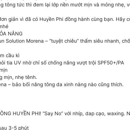
ng tông tức thì đem lại lớp nền mướt mịn và mỏng nhẹ,
đơn giản vì đã có Huyền Phi đồng hành cùng bạn. Hãy 
 nhé
TỎA NẮNG
Solution Morena – “tuyệt chiêu” thấm siêu nhanh, chốn
m cầu kì
ỏi tia UV nhờ chỉ số chống nắng vượt trội SPF50+/PA
mịn
g mịn, nhẹ tênh.
na – bảo bối nâng tông da xinh nàng nào cũng thích.
 HUYỀN PHI! “Say No” với nhíp, dap cạo, waxing. Nà
 sau 3-5 phút