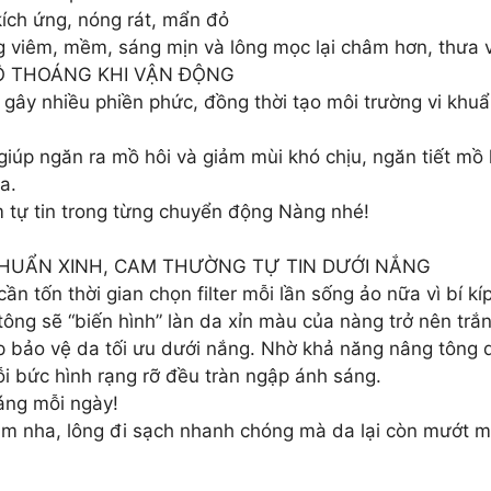
ích ứng, nóng rát, mẩn đỏ
ng viêm, mềm, sáng mịn và lông mọc lại châm hơn, thưa 
Ô THOÁNG KHI VẬN ĐỘNG
ra gây nhiều phiền phức, đồng thời tạo môi trường vi khu
 giúp ngăn ra mồ hôi và giảm mùi khó chịu, ngăn tiết mồ
a.
 tự tin trong từng chuyển động Nàng nhé!
HUẨN XINH, CAM THƯỜNG TỰ TIN DƯỚI NẮNG
n tốn thời gian chọn filter mỗi lần sống ảo nữa vì bí kí
g sẽ “biến hình” làn da xỉn màu của nàng trở nên trắng 
úp bảo vệ da tối ưu dưới nắng. Nhờ khả năng nâng tông 
i bức hình rạng rỡ đều tràn ngập ánh sáng.
áng mỗi ngày!
ắm nha, lông đi sạch nhanh chóng mà da lại còn mướt mị