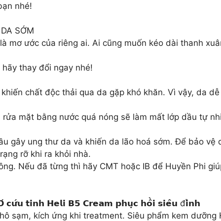
bạn nhé!
 DA SỚM
là mơ ước của riêng ai. Ai cũng muốn kéo dài thanh xu
 hãy thay đổi ngay nhé!
, khiến chất độc thải qua da gặp khó khăn. Vì vậy, da d
ết, rửa mặt bằng nước quá nóng sẽ làm mất lớp dầu tự nh
ầu gây ung thư da và khiến da lão hoá sớm. Để bảo vệ
ạng rỡ khi ra khỏi nhà.
ông. Nếu đã từng thì hãy CMT hoặc IB để Huyền Phi giú
𝗰𝘂̛́𝘂 𝘁𝗶𝗻𝗵 𝗛𝗲𝗹𝗶 𝗕𝟱 𝗖𝗿𝗲𝗮𝗺 𝗽𝗵𝘂̣𝗰 𝗵𝗼̂̀𝗶 𝘀𝗶𝗲̂𝘂 đ𝗶̉𝗻𝗵
 khô sạm, kích ứng khi treatment. Siêu phẩm kem dưỡng 