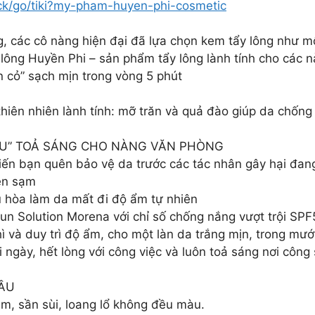
lick/go/tiki?my-pham-huyen-phi-cosmetic
 các cô nàng hiện đại đã lựa chọn kem tẩy lông như một
ông Huyền Phi – sản phẩm tẩy lông lành tính cho các nà
 cỏ” sạch mịn trong vòng 5 phút
thiên nhiên lành tính: mỡ trăn và quả đào giúp da chốn
ÊU” TOẢ SÁNG CHO NÀNG VĂN PHÒNG
iến bạn quên bảo vệ da trước các tác nhân gây hại đang
en sạm
u hòa làm da mất đi độ ẩm tự nhiên
un Solution Morena với chỉ số chống nắng vượt trội SP
hì và duy trì độ ẩm, cho một làn da trắng mịn, trong mướ
ngày, hết lòng với công việc và luôn toả sáng nơi công 
ĐẦU
, sần sùi, loang lổ không đều màu.