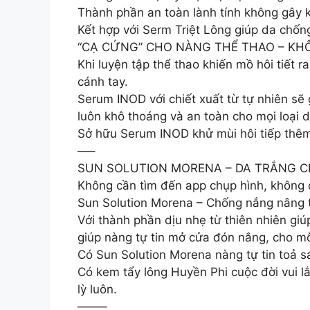
Thành phần an toàn lành tính không gây k
Kết hợp với Serm Triệt Lông giúp da chố
“CẠ CỨNG” CHO NÀNG THỂ THAO – KH
Khi luyện tập thể thao khiến mồ hôi tiết 
cánh tay.
Serum INOD với chiết xuất từ tự nhiên sẽ
luôn khô thoáng và an toàn cho mọi loại d
Sở hữu Serum INOD khử mùi hôi tiếp thêm
—–
SUN SOLUTION MORENA – DA TRẮNG C
Không cần tìm đến app chụp hình, không cầ
Sun Solution Morena – Chống nắng nâng tôn
Với thành phần dịu nhẹ từ thiên nhiên gi
giúp nàng tự tin mở cửa đón nắng, cho mỗ
Có Sun Solution Morena nàng tự tin toả s
Có kem tẩy lông Huyền Phi cuộc đời vui l
lỳ luôn.
——–