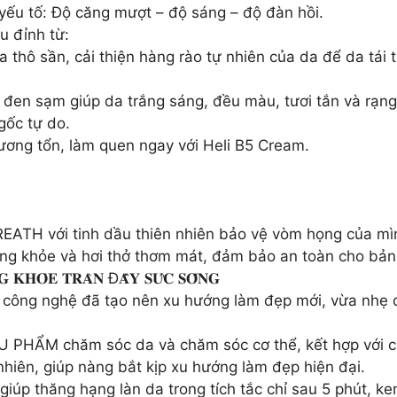
 yếu tố: Độ căng mượt – độ sáng – độ đàn hồi.
u đỉnh từ:
hô sần, cải thiện hàng rào tự nhiên của da để da tái t
đen sạm giúp da trắng sáng, đều màu, tươi tắn và rạng
gốc tự do.
hương tổn, làm quen ngay với Heli B5 Cream.
TH với tinh dầu thiên nhiên bảo vệ vòm họng của mình
g khỏe và hơi thở thơm mát, đảm bảo an toàn cho bản 
𝐆 𝐊𝐇𝐎̉𝐄 𝐓𝐑𝐀̀𝐍 Đ𝐀̂̀𝐘 𝐒𝐔̛́𝐂 𝐒𝐎̂́𝐍𝐆
công nghệ đã tạo nên xu hướng làm đẹp mới, vừa nhẹ dị
PHẨM chăm sóc da và chăm sóc cơ thể, kết hợp với cô
hiên, giúp nàng bắt kịp xu hướng làm đẹp hiện đại.
t” giúp thăng hạng làn da trong tích tắc chỉ sau 5 phút, ke