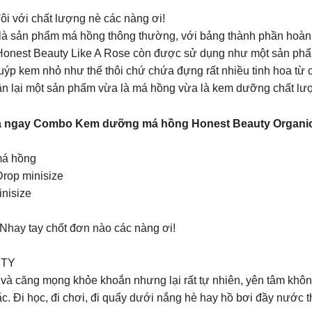
 đôi với chất lượng nè các nàng ơi!
là sản phẩm má hồng thông thường, với bảng thành phần hoàn to
onest Beauty Like A Rose còn được sử dụng như một sản phẩ
ýp kem nhỏ như thế thôi chứ chứa đựng rất nhiều tinh hoa từ c
hận lại một sản phẩm vừa là má hồng vừa là kem dưỡng chất lư
gay Combo Kem dưỡng má hồng Honest Beauty Organic L
má hồng
rop minisize
nisize
 Nhay tay chốt đơn nào các nàng ơi!
UTY
à căng mọng khỏe khoắn nhưng lại rất tự nhiên, yên tâm không
c. Đi học, đi chơi, đi quẩy dưới nắng hè hay hồ bơi đầy nước t