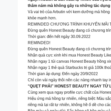
thâm nám mà không gây ra những tác dụng
Và vai trò của Arbutin với kem dưỡng má hồng
khỏe mạnh hơn.
REMINDED CHƯƠNG TRÌNH KHUYẾN MÃI T
Đừng quên Honest Beauty đang có chương trình 
Thời gian: đến hết ngày 30.09.2022
REMINDED!
Đừng quên Honest Beauty đang có chương trình
Nhận quà cực xinh khi mua Honest Beauty Like 
Nhận ngay 1 túi canvas Honest Beauty hồng xin
Nhận ngay 1 thẻ quà Starbucks trị giá 100k tho
Thời gian áp dụng: Đến ngày 20/9/2022
Chỉ còn vài ngày thôi nên các nàng nhanh tay 
“QUẸT PHẢI” HONEST BEAUTY NGAY TỪ 
Cùng xem qua ngay profile cực chất của Honest
Hiệu ứng má hồng tự nhiên, riêng biệt: Màu sắc
riêng mà lại rất tự nhiên, không hề ố dề cho cá
Bền màu cả ngày dài: Sắc hồng sẽ bền màu cả n