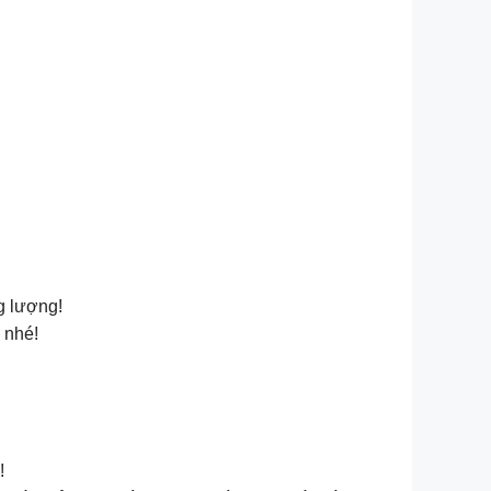
g lượng!
 nhé!
!