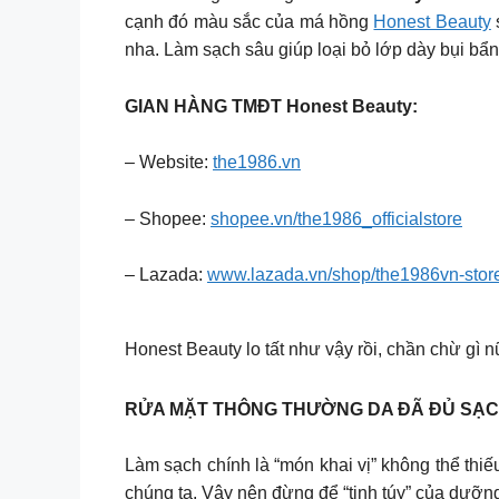
cạnh đó màu sắc của má hồng
Honest Beauty
nha. Làm sạch sâu giúp loại bỏ lớp dày bụi bẩn
GIAN HÀNG TMĐT Honest Beauty:
– Website:
the1986.vn
– Shopee:
shopee.vn/the1986_officialstore
– Lazada:
www.lazada.vn/shop/the1986vn-stor
Honest Beauty lo tất như vậy rồi, chần chừ gì 
RỬA MẶT THÔNG THƯỜNG DA ĐÃ ĐỦ SẠ
Làm sạch chính là “món khai vị” không thể thiế
chúng ta. Vậy nên đừng để “tinh túy” của dưỡn