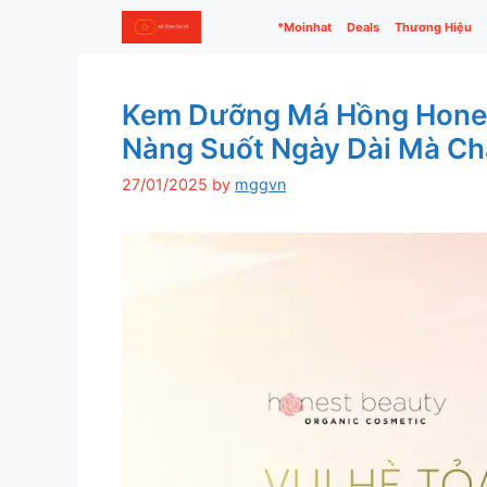
Skip
*Moinhat
Deals
Thương Hiệu
to
content
Kem Dưỡng Má Hồng Honest
Nàng Suốt Ngày Dài Mà Chẳ
27/01/2025
by
mggvn