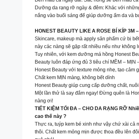
Dưỡng da rạng rỡ ngày & đêm: Khác với nhữn
nắng vào buổi sáng để giúp dưỡng ẩm da và b
HONEST BEAUTY LIKE A ROSE BÍ KÍP 3M –
Skincare, makeup mà apply sản phẩm cứ bị bết d
này các nàng sẽ gặp rất nhiều nếu như không
Tuy nhiên, với kem dưỡng má hồng Honest Bea
Beauty luôn đáp ứng đủ 3 tiêu chí MỀM – MỊN 
Honest Beauty với texture mỏng nhẹ, tạo cảm g
Chất kem MỊN màng, không bết dính
Honest Beauty giúp cung cấp dưỡng chất, nu
Một lần thử là say đắm ngay! Đừng quên là Ho
nàng ơi!
TIẾT KIỆM TỐI ĐA – CHO DA RẠNG RỠ Nhiều 
cao thế này ?
Thực ra, tuýp kem bé xinh như vậy chứ xài cả 
thôi. Chất kem mỏng mịn được thoa đều lên đôi