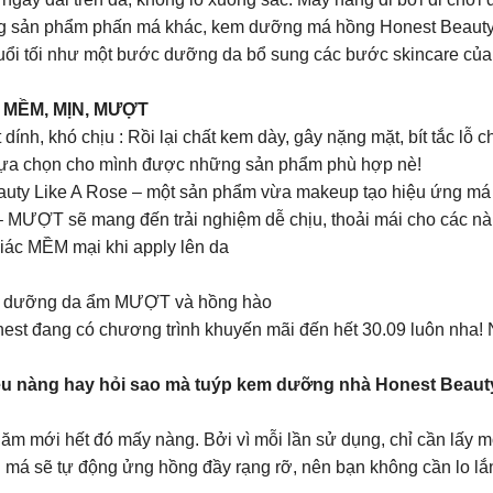
g sản phẩm phấn má khác, kem dưỡng má hồng Honest Beauty
uổi tối như một bước dưỡng da bổ sung các bước skincare của
 MỀM, MỊN, MƯỢT
ính, khó chịu : Rồi lại chất kem dày, gây nặng mặt, bít tắc lỗ
 lựa chọn cho mình được những sản phẩm phù hợp nè!
uty Like A Rose – một sản phẩm vừa makeup tạo hiệu ứng má
– MƯỢT sẽ mang đến trải nghiệm dễ chịu, thoải mái cho các nà
iác MỀM mại khi apply lên da
ôi dưỡng da ẩm MƯỢT và hồng hào
nest đang có chương trình khuyến mãi đến hết 30.09 luôn nha!
nàng hay hỏi sao mà tuýp kem dưỡng nhà Honest Beauty bé
năm mới hết đó mấy nàng. Bởi vì mỗi lần sử dụng, chỉ cần lấy 
 má sẽ tự động ửng hồng đầy rạng rỡ, nên bạn không cần lo lắn