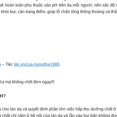
sẽ hoàn toàn phụ thuộc vào pH trên da mỗi người, nên sắc độ sẽ 
 khói bụi, cặn trang điểm, giúp lỗ chân lông thông thoáng và t
e
– Tiki:
tiki.vn/cua-hang/the1986
nữa mà không chốt đơn ngay!!!
CH?
u cho làn da và quyết định phần lớn việc hấp thu dưỡng chất ở 
g chất chỉ nằm ở bề nổi của làn da và lẫn vào bụi bẩn không đ