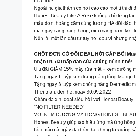
quả nhé!
Ngoài ra, giá thành có hơi cao cao một tí thì đi
Honest Beauty Like A Rose không chỉ dừng lại 
mẫu đơn, hoàng cầm cùng lượng HA dồi dào, H
má ngày càng trắng hồng, mịn màng hơn. Một tu
Nên là, một lần đầu tư tuy hơi đau ví nhưng n
CHỐT ĐƠN CÓ ĐÔI DEAL HỜI GẤP BỘI Mua n
nhận ưu đãi hấp dẫn của chúng mình nhé!
Ưu đãi GIẢM 15% máy rửa mặt + kem dưỡng 
Tặng ngay 1 tuýp kem trắng nâng tông Mango D
Tặng ngay 3 tuýp kem chống nắng Dermedic mi
Thời gian: đến hết ngày 30.09.2022
Chăm da xịn, deal siêu hời với Honest Beauty!
“NO FILTER NEEDED”
VỚI KEM DƯỠNG MÁ HỒNG HONEST BEA
Honest Beauty giúp tạo hiệu ứng má ửng hồng v
bền màu cả ngày dài trên da, không lo xuống sắ