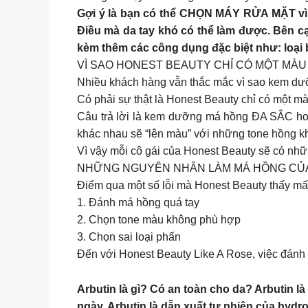
Gợi ý là bạn có thể CHỌN MÁY RỬA MẶT vì đ
Điều mà da tay khó có thể làm được. Bên 
kèm thêm các công dụng đặc biệt như: loại 
VÌ SAO HONEST BEAUTY CHỈ CÓ MỘT MÀU
Nhiều khách hàng vẫn thắc mắc vì sao kem dư
Có phải sự thật là Honest Beauty chỉ có một m
Câu trả lời là kem dưỡng má hồng ĐA SẮC hơn
khác nhau sẽ “lên màu” với những tone hồng k
Vì vậy mỗi cô gái của Honest Beauty sẽ có nhữ
NHỮNG NGUYÊN NHÂN LÀM MÁ HỒNG CỦA
Điểm qua một số lỗi mà Honest Beauty thấy mấ
1. Đánh má hồng quá tay
2. Chọn tone màu không phù hợp
3. Chọn sai loại phấn
Đến với Honest Beauty Like A Rose, việc đánh
Arbutin là gì? Có an toàn cho da? Arbutin 
ngày. Arbutin là dẫn xuất tự nhiên của hydr