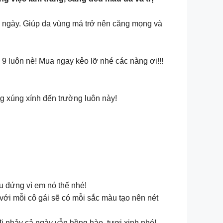
 ngày. Giúp da vùng má trở nên căng mọng và
9 luôn nè! Mua ngay kẻo lỡ nhé các nàng ơi!!!
g xúng xính đến trường luôn này!
u đứng vì em nó thế nhé!
với mỗi cô gái sẽ có mỗi sắc màu tạo nên nét
i nhảy cả ngày vẫn hồng hào, tươi xinh nhé!