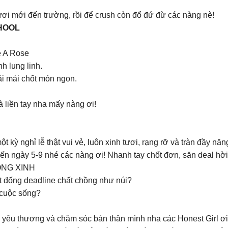
ơi mới đến trường, rồi để crush còn đổ đứ đừ các nàng nè!
HOOL
e A Rose
h lung linh.
ải mái chốt món ngon.
 liền tay nha mấy nàng ơi!
kỳ nghỉ lễ thật vui vẻ, luôn xinh tươi, rạng rỡ và tràn đầy năn
n ngày 5-9 nhé các nàng ơi! Nhanh tay chốt đơn, săn deal hời
ỒNG XINH
t đống deadline chất chồng như núi?
 cuộc sống?
 yêu thương và chăm sóc bản thân mình nha các Honest Girl ơi