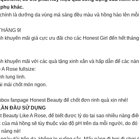
 phụ khác.
 chính là dưỡng da vùng má sáng đều màu và hồng hào lên mỗi
HÁNG 9!
khuyến mãi giá cực ưu đãi cho các Honest Girl đến hết tháng 
 khuyến mãi với các quà tặng xinh xắn và hấp dẫn để các nàn
A Rose fullsize:
h lung linh.
ải mái chốt món ngon.
inbox fanpage Honest Beauty để chốt đơn rinh quà xịn nhé!
LẦN ĐẦU SỬ DỤNG
 Beauty Like A Rose, để biết được lý do tại sao nhiều nàng điê
 của má hồng sẽ tùy thuộc vào độ pH trên da mỗi người, do đó 
c nàng nè!
gày dài trên da, không lo xuống sắc. Mấy nàng đi bơi đi chơi đ