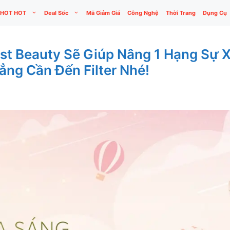
HOT HOT
Deal Sốc
Mã Giảm Giá
Công Nghệ
Thời Trang
Dụng Cụ
 Beauty Sẽ Giúp Nâng 1 Hạng Sự X
ng Cần Đến Filter Nhé!