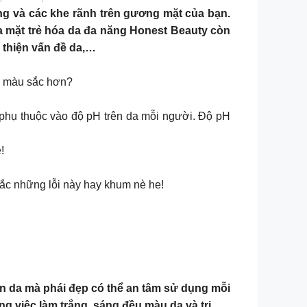
ng và các khe rãnh trên gương mặt của bạn.
 mặt trẻ hóa da đa năng Honest Beauty còn
 thiện vấn đề da,…
n màu sắc hơn?
phụ thuộc vào độ pH trên da mỗi người. Độ pH
!
ắc những lỗi này hay khum nè he!
ên da mà phái đẹp có thể an tâm sử dụng mỗi
g việc làm trắng, sáng đều màu da và trị