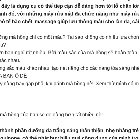
ây là dụng cụ có thể tiếp cận dễ dàng hơn tới lỗ chân lô
cạnh đó, với những máy rửa mặt đa chức năng như máy rửa
bỏ tế bào chết, massage giúp lưu thông máu cho làn da, cải
ỡng má hồng chỉ có một màu? Tại sao không có nhiều lựa chọ
àu?
 bạn nghĩ rất nhiều. Bởi màu sắc của má hồng sẽ hoàn toàn 
hác nhau.
ng sắc màu khác nhau, tạo nét riêng cho các nàng tỏa sáng nhé
 BẠN Ô DỀ
y nàng hay gặp phải khi đánh má hồng nè!! Xem thử mình có m
 má hồng của bạn sẽ dễ dàng hơn rất nhiều nè!
là thành phần dưỡng da trắng sáng thân thiện, nhẹ nhàng tr
oquinone, có thể phát huy hiệu quả công dụng của mình tron