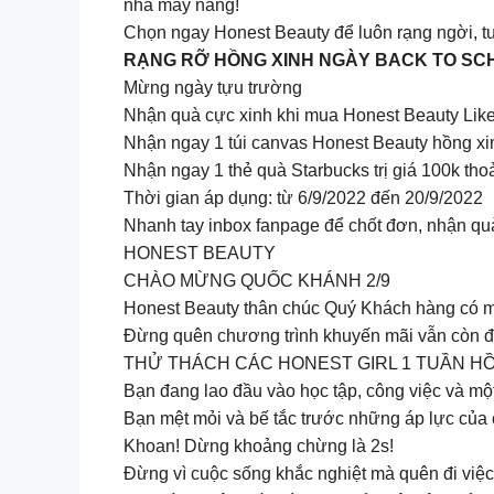
nha mấy nàng!
Chọn ngay Honest Beauty để luôn rạng ngời, tư
RẠNG RỠ HỒNG XINH NGÀY BACK TO SC
Mừng ngày tựu trường
Nhận quà cực xinh khi mua Honest Beauty Lik
Nhận ngay 1 túi canvas Honest Beauty hồng xin
Nhận ngay 1 thẻ quà Starbucks trị giá 100k tho
Thời gian áp dụng: từ 6/9/2022 đến 20/9/2022
Nhanh tay inbox fanpage để chốt đơn, nhận quà
HONEST BEAUTY
CHÀO MỪNG QUỐC KHÁNH 2/9
Honest Beauty thân chúc Quý Khách hàng có một 
Đừng quên chương trình khuyến mãi vẫn còn đế
THỬ THÁCH CÁC HONEST GIRL 1 TUẦN H
Bạn đang lao đầu vào học tập, công việc và mộ
Bạn mệt mỏi và bế tắc trước những áp lực của
Khoan! Dừng khoảng chừng là 2s!
Đừng vì cuộc sống khắc nghiệt mà quên đi việc