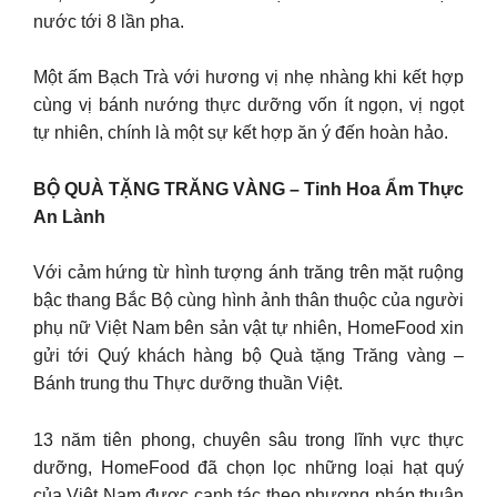
nước tới 8 lần pha.
Một ấm Bạch Trà với hương vị nhẹ nhàng khi kết hợp
cùng vị bánh nướng thực dưỡng vốn ít ngọn, vị ngọt
tự nhiên, chính là một sự kết hợp ăn ý đến hoàn hảo.
BỘ QUÀ TẶNG TRĂNG VÀNG – Tinh Hoa Ẩm Thực
An Lành
Với cảm hứng từ hình tượng ánh trăng trên mặt ruộng
bậc thang Bắc Bộ cùng hình ảnh thân thuộc của người
phụ nữ Việt Nam bên sản vật tự nhiên, HomeFood xin
gửi tới Quý khách hàng bộ Quà tặng Trăng vàng –
Bánh trung thu Thực dưỡng thuần Việt.
13 năm tiên phong, chuyên sâu trong lĩnh vực thực
dưỡng, HomeFood đã chọn lọc những loại hạt quý
của Việt Nam được canh tác theo phương pháp thuận