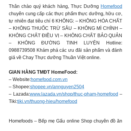
Thân chào quý khách hàng, Thực Dưỡng
Homefood
chuyên cung cấp các thực phẩm thực dưỡng, hữu cơ,
tự nhiên đạt tiêu chí 6 KHÔNG: – KHÔNG HÓA CHẤT
– KHÔNG THUỐC TRỪ SÂU – KHÔNG MÌ CHÍNH –
KHÔNG CHẤT ĐIỀU VỊ – KHÔNG CHẤT BẢO QUẢN
– KHÔNG ĐƯỜNG TINH LUYỆN Hotline:
0988739508 Khám phá các ưu đãi sản phẩm và đánh
giá về Chay Thực dưỡng Thuần Việt online.
GIAN HÀNG TMĐT HomeFood:
– Website:
homefood.com.vn
– Shopee:
shopee.vn/annguyen2504
– Lazada:
www.lazada.vn/shop/thuc-pham-homefood
–
Tiki:
tiki.vn/thuong-hieu/homefood
Homefoods – Bếp mẹ Gấu online Shop chuyên đồ ăn