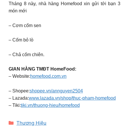
Tháng 8 này, nhà hàng Homefood xin gửi tới bạn 3
món mới
– Cơm cốm sen
– Cốm bỏ lò
– Chả cốm chiên.
GIAN HÀNG TMĐT HomeFood:
– Website:
homefood.com.vn
– Shopee:
shopee.vn/annguyen2504
– Lazada:
www.lazada.vn/shop/thuc-pham-homefood
– Tiki:
tiki.vn/thuong-hieu/homefood
Categories
Thương Hiệu