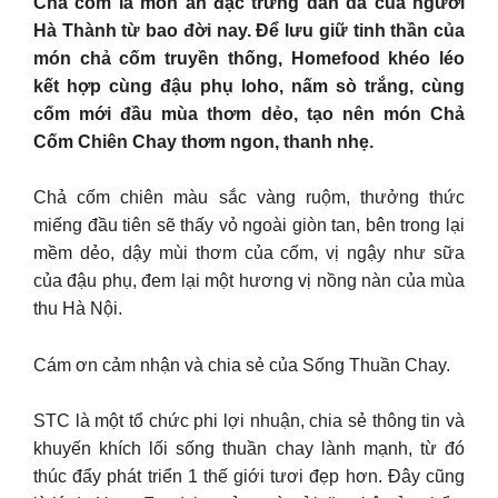
Chả cốm là món ăn đặc trưng dân dã của người
Hà Thành từ bao đời nay. Để lưu giữ tinh thần của
món chả cốm truyền thống, Homefood khéo léo
kết hợp cùng đậu phụ loho, nấm sò trắng, cùng
cốm mới đầu mùa thơm dẻo, tạo nên món Chả
Cốm Chiên Chay thơm ngon, thanh nhẹ.
Chả cốm chiên màu sắc vàng ruộm, thưởng thức
miếng đầu tiên sẽ thấy vỏ ngoài giòn tan, bên trong lại
mềm dẻo, dậy mùi thơm của cốm, vị ngậy như sữa
của đậu phụ, đem lại một hương vị nồng nàn của mùa
thu Hà Nội.
Cám ơn cảm nhận và chia sẻ của Sống Thuần Chay.
STC là một tổ chức phi lợi nhuận, chia sẻ thông tin và
khuyến khích lối sống thuần chay lành mạnh, từ đó
thúc đẩy phát triển 1 thế giới tươi đẹp hơn. Đây cũng