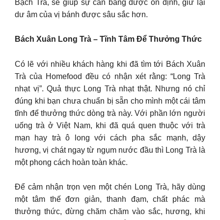
Bạch Trà, sẽ giúp sự cân bằng được ổn định, giữ lại
dư âm của vị bánh được sâu sắc hơn.
Bách Xuân Long Trà – Tĩnh Tâm Để Thưởng Thức
Có lẽ với nhiều khách hàng khi đã tìm tới Bách Xuân
Trà của Homefood đều có nhận xét rằng: “Long Trà
nhạt vị”. Quả thực Long Trà nhạt thật. Nhưng nó chỉ
đúng khi bạn chưa chuẩn bị sẵn cho mình một cái tâm
tĩnh để thưởng thức dòng trà này. Với phần lớn người
uống trà ở Việt Nam, khi đã quá quen thuộc với trà
mạn hay trà ô long với cách pha sắc mạnh, dậy
hương, vị chát ngay từ ngụm nước đầu thì Long Trà là
một phong cách hoàn toàn khác.
Để cảm nhận trọn vẹn một chén Long Trà, hãy dùng
một tâm thế đơn giản, thanh đạm, chất phác mà
thưởng thức, đừng chăm chăm vào sắc, hương, khi