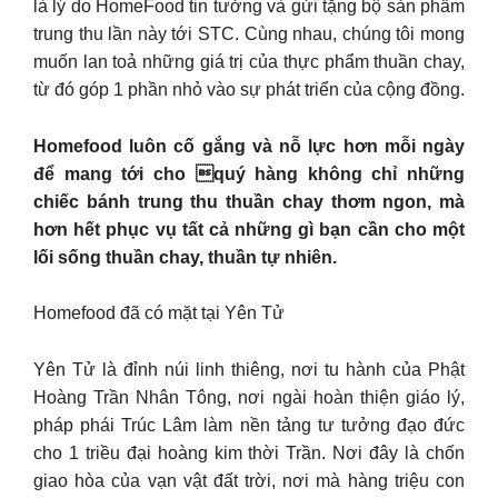
là lý do HomeFood tin tưởng và gửi tặng bộ sản phẩm
trung thu lần này tới STC. Cùng nhau, chúng tôi mong
muốn lan toả những giá trị của thực phẩm thuần chay,
từ đó góp 1 phần nhỏ vào sự phát triển của cộng đồng.
Homefood luôn cố gắng và nỗ lực hơn mỗi ngày
để mang tới cho quý hàng không chỉ những
chiếc bánh trung thu thuần chay thơm ngon, mà
hơn hết phục vụ tất cả những gì bạn cần cho một
lối sống thuần chay, thuần tự nhiên.
Homefood đã có mặt tại Yên Tử
Yên Tử là đỉnh núi linh thiêng, nơi tu hành của Phật
Hoàng Trần Nhân Tông, nơi ngài hoàn thiện giáo lý,
pháp phái Trúc Lâm làm nền tảng tư tưởng đạo đức
cho 1 triều đại hoàng kim thời Trần. Nơi đây là chốn
giao hòa của vạn vật đất trời, nơi mà hàng triệu con