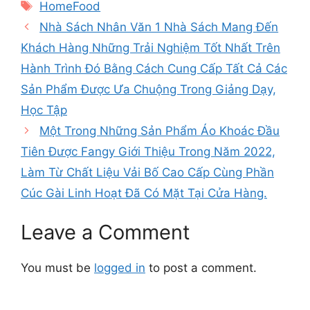
Tags
HomeFood
Nhà Sách Nhân Văn 1 Nhà Sách Mang Đến
Khách Hàng Những Trải Nghiệm Tốt Nhất Trên
Hành Trình Đó Bằng Cách Cung Cấp Tất Cả Các
Sản Phẩm Được Ưa Chuộng Trong Giảng Dạy,
Học Tập
Một Trong Những Sản Phẩm Áo Khoác Đầu
Tiên Được Fangy Giới Thiệu Trong Năm 2022,
Làm Từ Chất Liệu Vải Bố Cao Cấp Cùng Phần
Cúc Gài Linh Hoạt Đã Có Mặt Tại Cửa Hàng.
Leave a Comment
You must be
logged in
to post a comment.