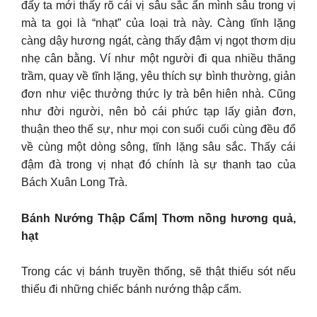
đấy ta mới thấy rõ cái vị sâu sắc ẩn mình sâu trong vị
mà ta gọi là “nhạt” của loại trà này. Càng tĩnh lặng
càng dậy hương ngát, càng thấy đậm vị ngọt thơm dịu
nhẹ cân bằng. Ví như một người đi qua nhiều thăng
trầm, quay về tĩnh lặng, yêu thích sự bình thường, giản
đơn như việc thưởng thức ly trà bên hiên nhà. Cũng
như đời người, nên bỏ cái phức tạp lấy giản đơn,
thuận theo thế sự, như mọi con suối cuối cùng đều đổ
về cùng một dòng sông, tĩnh lặng sâu sắc. Thấy cái
đậm đà trong vị nhạt đó chính là sự thanh tao của
Bách Xuân Long Trà.
Bánh Nướng Thập Cẩm| Thơm nồng hương quả,
hạt
Trong các vị bánh truyền thống, sẽ thật thiếu sót nếu
thiếu đi những chiếc bánh nướng thập cẩm.