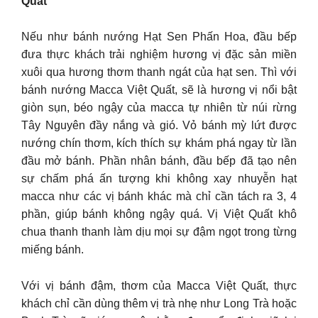
Quất
Nếu như bánh nướng Hạt Sen Phấn Hoa, đầu bếp
đưa thực khách trải nghiệm hương vị đặc sản miền
xuôi qua hương thơm thanh ngát của hạt sen. Thì với
bánh nướng Macca Việt Quất, sẽ là hương vị nổi bật
giòn sụn, béo ngậy của macca tự nhiên từ núi rừng
Tây Nguyên đầy nắng và gió. Vỏ bánh mỳ lứt được
nướng chín thơm, kích thích sự khám phá ngay từ lần
đầu mở bánh. Phần nhân bánh, đầu bếp đã tạo nên
sự chấm phá ấn tượng khi không xay nhuyễn hạt
macca như các vị bánh khác mà chỉ cần tách ra 3, 4
phần, giúp bánh không ngậy quá. Vị Việt Quất khô
chua thanh thanh làm dịu mọi sự đậm ngọt trong từng
miếng bánh.
Với vị bánh đậm, thơm của Macca Việt Quất, thực
khách chỉ cần dùng thêm vị trà nhẹ như Long Trà hoặc