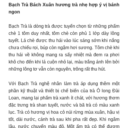
Bạch Trà Bách Xuân hương trà nhẹ hợp ý vị bánh
ngon
Bạch Trà là dòng trà được tuyển chọn từ những phẩm
chè 1 tôm duy nhất, tôm chè còn phủ 1 lớp dày lông
tuyết. Lá chè được thu hái vào lúc sáng sớm khi nắng
chưa chiếu rọi, búp còn ngậm hơi sương. Tôm chè khi
thu hái về không mang ra sấy nhiệt mà đem ra phơi
khô cho đến khi lá cuộn nhỏ lại, màu trắng ánh lên bởi
những lông tơ vẫn còn nguyên, trông rất thu hút.
Với Bạch Trà nghệ nhân làm trà áp dụng thêm một
phần kỹ thuật và thiết bị chế biến của trà Ô long Đài
Loan, mang lại phẩm trà xanh ít chát, với hương thơm
đặc trưng trà shan tuyết, nước và bã trà có màu xanh
lục. Trà có hương vị hoa cỏ núi rừng mùa xuân, hậu vị
tốt, dài nước, cánh trà sau khi pha rất đẹp. Khi ngâm
lâu, nước chuyển màu đỏ. Một ấm trà có thể đượm