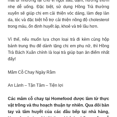
mất đi nhường lại cho vị ngọt sâu, đậm, hương thơm
nhẹ dễ uống. Đặc biệt, sử dụng Hồng Trà thường
xuyên sẽ giúp chị em cải thiện vóc dáng, làm đẹp làn
da, tóc và đặc biệt hỗ trợ cải thiện nồng độ cholesterol
trong máu, ổn định huyết áp, khoẻ và trẻ lâu hơn.
Vì thế, nếu muốn lựa chọn loại trà đi kèm cùng hộp
bánh trung thu để dành tặng chị em phụ nữ, thì Hồng
Trà Bách Xuân chính là loại trà giúp bạn ăn điểm nhất
đấy!
Mâm Cỗ Chay Ngày Rằm
An Lành – Tận Tâm – Tiện lợi
Các mâm cỗ chay tại Homefood được làm từ thực
vật trồng và thu hoạch thuận tự nhiên. Qua đôi bàn
tay và tâm huyết của các đầu bếp tại nhà hàng,