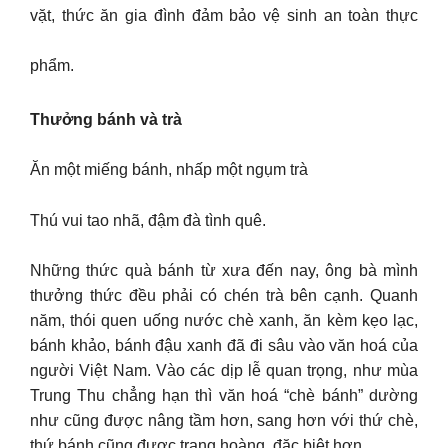
vặt, thức ăn gia đình đảm bảo vệ sinh an toàn thực
phẩm.
Thưởng bánh và trà
Ăn một miếng bánh, nhấp một ngụm trà
Thú vui tao nhã, đậm đà tình quê.
Những thức quà bánh từ xưa đến nay, ông bà mình
thưởng thức đều phải có chén trà bên cạnh. Quanh
năm, thói quen uống nước chè xanh, ăn kèm kẹo lạc,
bánh khảo, bánh đậu xanh đã đi sâu vào văn hoá của
người Việt Nam. Vào các dịp lễ quan trọng, như mùa
Trung Thu chẳng hạn thì văn hoá “chè bánh” dường
như cũng được nâng tầm hơn, sang hơn với thứ chè,
thứ bánh cũng được trang hoàng, đặc biệt hơn.