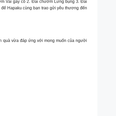
ờm Vai gáy cổ 2. Đai chườm Lưng bụng 3. Đai
để Hapaku cùng bạn trao gửi yêu thương đến
 món quà vừa đáp ứng với mong muốn của người