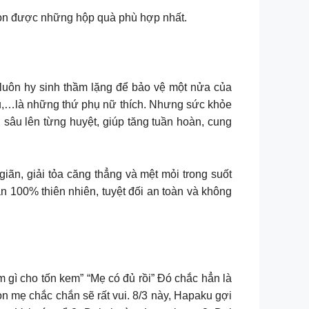
chọn được những hộp quà phù hợp nhất.
luôn hy sinh thầm lặng để bảo vệ một nửa của
ệu,…là những thứ phụ nữ thích. Nhưng sức khỏe
sâu lên từng huyệt, giúp tăng tuần hoàn, cung
ãn, giải tỏa căng thẳng và mệt mỏi trong suốt
n 100% thiên nhiên, tuyệt đối an toàn và không
gì cho tốn kem” “Mẹ có đủ rồi” Đó chắc hẳn là
n mẹ chắc chắn sẽ rất vui. 8/3 này, Hapaku gợi