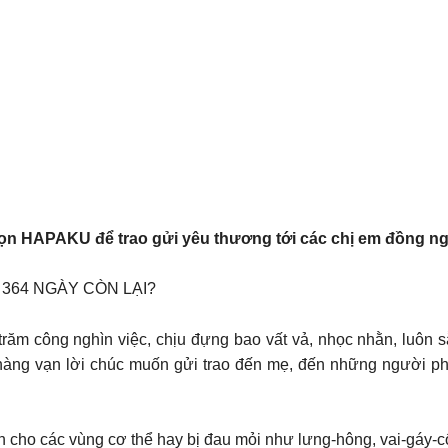
ọn HAPAKU để trao gửi yêu thương tới các chị em đồng ngh
 364 NGÀY CÒN LẠI?
răm công nghìn việc, chịu đựng bao vất vả, nhọc nhằn, luôn s
àng vạn lời chúc muốn gửi trao đến mẹ, đến những người ph
ho các vùng cơ thể hay bị đau mỏi như lưng-hông, vai-gáy-cổ,