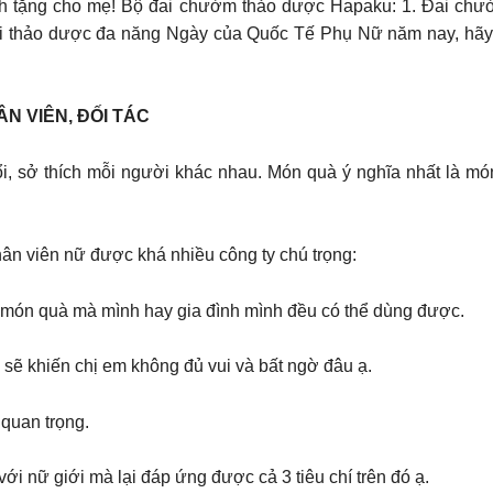
ành tặng cho mẹ! Bộ đai chườm thảo dược Hapaku: 1. Đai chư
 thảo dược đa năng Ngày của Quốc Tế Phụ Nữ năm nay, hãy 
ÂN VIÊN, ĐỐI TÁC
ổi, sở thích mỗi người khác nhau. Món quà ý nghĩa nhất là
hân viên nữ được khá nhiều công ty chú trọng:
n món quà mà mình hay gia đình mình đều có thể dùng được.
sẽ khiến chị em không đủ vui và bất ngờ đâu ạ.
 quan trọng.
i nữ giới mà lại đáp ứng được cả 3 tiêu chí trên đó ạ.