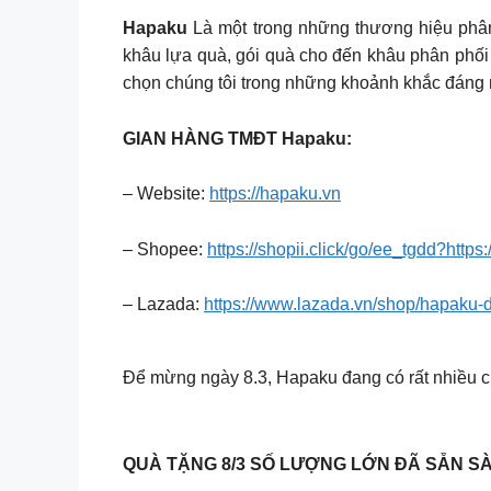
Hapaku
Là một trong những thương hiệu phâ
khâu lựa quà, gói quà cho đến khâu phân phối 
chọn chúng tôi trong những khoảnh khắc đáng
GIAN HÀNG TMĐT Hapaku:
– Website:
https://hapaku.vn
– Shopee:
https://shopii.click/go/ee_tgdd?https
– Lazada:
https://www.lazada.vn/shop/hapaku-
Để mừng ngày 8.3, Hapaku đang có rất nhiều 
QUÀ TẶNG 8/3 SỐ LƯỢNG LỚN ĐÃ SẴN S