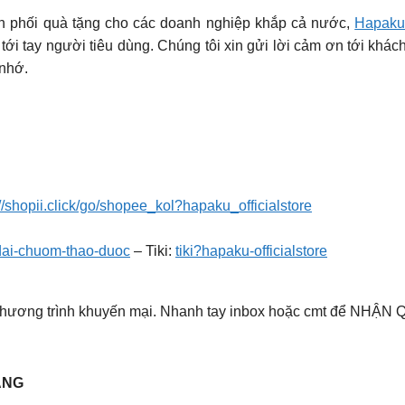
n phối quà tặng cho các doanh nghiệp khắp cả nước,
Hapak
tới tay người tiêu dùng. Chúng tôi xin gửi lời cảm ơn tới khác
 nhớ.
://shopii.click/go/shopee_kol?hapaku_officialstore
dai-chuom-thao-duoc
– Tiki:
tiki?hapaku-officialstore
chương trình khuyến mại. Nhanh tay inbox hoặc cmt để NHẬN Q
ÀNG