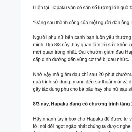
Hiện tại Hapaku vẫn có sẵn số lượng lớn quà 
“Đằng sau thành công của một người đàn ông 
Người phụ nữ bên cạnh bạn luôn yêu thương v
mình. Dịp 8/3 này, hãy quan tâm tới sức khỏe
mới quan trọng nhất. Đai chườm giảm đau Hapa
cấp dinh dưỡng đến vùng cơ thể bị đau nhức.
Nhờ vậy mà giảm đau chỉ sau 20 phút chườm. N
quá trình sử dụng, mang đến sự thoải mái và d
gây tác dụng phụ cho bà bầu hay phụ nữ sau si
8/3 này, Hapaku đang có chương trình tặng 
Hãy nhanh tay inbox cho Hapaku để được tư vấ
lời nói dối ngọt ngào nhất chúng ta được nghe