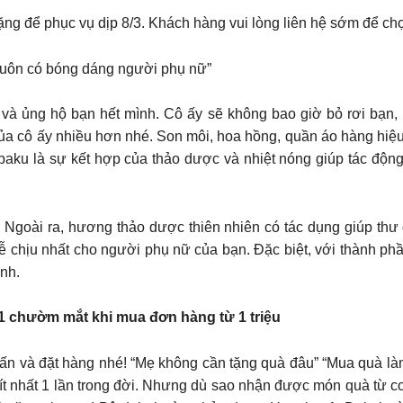
tặng để phục vụ dịp 8/3. Khách hàng vui lòng liên hệ sớm để 
luôn có bóng dáng người phụ nữ”
à ủng hộ bạn hết mình. Cô ấy sẽ không bao giờ bỏ rơi bạn, 
 của cô ấy nhiều hơn nhé. Son môi, hoa hồng, quần áo hàng hi
ku là sự kết hợp của thảo dược và nhiệt nóng giúp tác động 
goài ra, hương thảo dược thiên nhiên có tác dụng giúp thư gi
ễ chịu nhất cho người phụ nữ của bạn. Đặc biệt, với thành phầ
nh.
1 chườm mắt khi mua đơn hàng từ 1 triệu
n và đặt hàng nhé! “Mẹ không cần tặng quà đâu” “Mua quà làm 
 ít nhất 1 lần trong đời. Nhưng dù sao nhận được món quà từ co