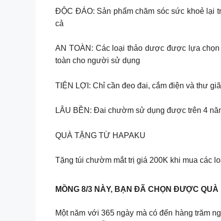
ĐỘC ĐÁO: Sản phẩm chăm sóc sức khoẻ lại trở
cả
AN TOÀN: Các loại thảo dược được lựa chọn kỹ
toàn cho người sử dụng
TIỆN LỢI: Chỉ cần đeo đai, cắm điện và thư giã
LÂU BỀN: Đai chườm sử dụng được trên 4 năm. 
QUÀ TẶNG TỪ HAPAKU
Tặng túi chườm mắt trị giá 200K khi mua các l
MỒNG 8/3 NÀY, BẠN ĐÃ CHỌN ĐƯỢC QUÀ
Một năm với 365 ngày mà có đến hàng trăm ngày