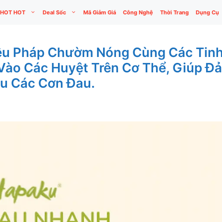
HOT HOT
Deal Sốc
Mã Giảm Giá
Công Nghệ
Thời Trang
Dụng Cụ
iệu Pháp Chườm Nóng Cùng Các Tin
Vào Các Huyệt Trên Cơ Thể, Giúp Đả
u Các Cơn Đau.