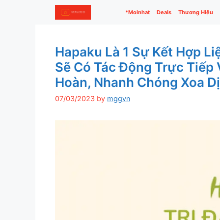
Skip
*Moinhat
Deals
Thương Hiệu
to
content
Hapaku Là 1 Sự Kết Hợp L
Sẽ Có Tác Động Trực Tiếp 
Hoàn, Nhanh Chóng Xoa Dị
07/03/2023
by
mggvn