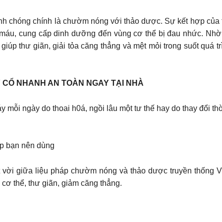
nh chóng chính là chườm nóng với thảo dược. Sự kết hợp của t
àn máu, cung cấp dinh dưỡng đến vùng cơ thể bị đau nhức. N
giúp thư giãn, giải tỏa căng thẳng và mệt mỏi trong suốt quá 
ÁY CỔ NHANH AN TOÀN NGAY TẠI NHÀ
y mỗi ngày do thoai h0á, ngồi lâu một tư thế hay do thay đổi th
p bạn nên dùng
ời giữa liệu pháp chườm nóng và thảo dược truyền thống Việt
 cơ thể, thư giãn, giảm căng thẳng.