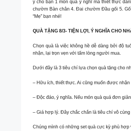
ý cho bạn 1 món quà ý nghĩ mà thiết thực d
chườm Bàn chân 4. Đai chườm Đầu gối 5. Gối
“Mẹ” bạn nhé!
QUÀ TẶNG 8/3- TIỆN LỢI, Ý NGHĨA CHO NH
Chọn quà là việc không hề dễ dàng bởi độ tu
nhận, lại trọn vẹn với tấm lòng người mua.
Dưới đây là 3 tiêu chí lựa chọn quà tặng cho n
– Hữu ích, thiết thực. Ai cũng muốn được nhậ
– Độc đáo, ý nghĩa. Nếu món quà quá đơn giản 
– Giá hợp lý. Đây chắc chắn là tiêu chí vô cùng
Chúng mình có những set quà cực kỳ phù hợp vớ