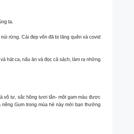
úng ta.
núi rừng. Cái đẹp vốn đã bị lãng quên và covid
và hát ca, nấu ăn và đọc cả sách, làm ra những
u đà và vô tư, sắc hồng tươi tắn- một gam màu được
ủa riêng Gum trong mùa hè này mời bạn thưởng