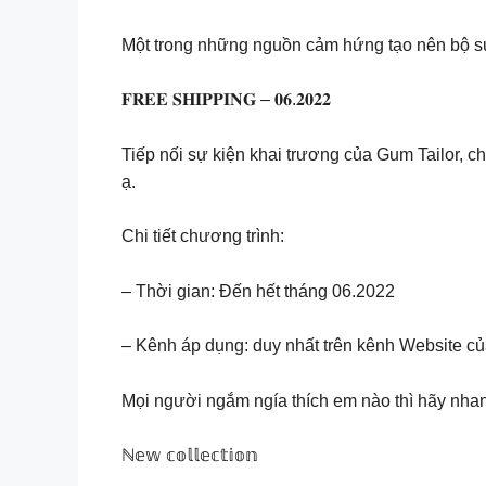
Một trong những nguồn cảm hứng tạo nên bộ sưu
𝐅𝐑𝐄𝐄 𝐒𝐇𝐈𝐏𝐏𝐈𝐍𝐆 – 𝟎𝟔.𝟐𝟎𝟐𝟐
Tiếp nối sự kiện khai trương của Gum Tailor, 
ạ.
Chi tiết chương trình:
– Thời gian: Đến hết tháng 06.2022
– Kênh áp dụng: duy nhất trên kênh Website 
Mọi người ngắm ngía thích em nào thì hãy nhan
ℕ𝕖𝕨 𝕔𝕠𝕝𝕝𝕖𝕔𝕥𝕚𝕠𝕟