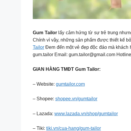
Gum Tailor
lấy cảm hứng từ sự trẻ trung nhưng
Chính vì vậy, những sản phẩm được thiết kế bở
Tailor
Đem đến một vẻ đẹp độc đáo mà khách hà
gum.tailor Email:
gum.tailor@gmail.com
Hotlin
GIAN HÀNG TMĐT Gum Tailor:
– Website:
gumtailor.com
– Shopee:
shopee.vn/gumtailor
– Lazada:
www.lazada.vn/shop/gumtailor
– Tiki:
tiki.vn/cua-hang/gum-tailor