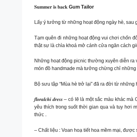
𝐒𝐮𝐦𝐦𝐞𝐫 𝐢𝐬 𝐛𝐚𝐜𝐤
Gum Tailor
Lấy ý tưởng từ những hoạt động ngày hè, sau gầ
Tạm quên đi những hoạt động vui chơi chốn đô 
thật sự là chìa khoá mở cánh cửa ngăn cách giữ
Những hoạt động picnic thường xuyên diễn ra v
món đồ handmade mà tưởng chừng chỉ những n
Bộ sưu tập “Mùa hè trở lại” đã ra đời từ nhữn
𝒇𝒍𝒐𝒓𝒂𝒍𝒄𝒉𝒊 𝒅𝒓𝒆𝒔𝒔 – có lẽ là một sắc 
yêu thích trong suốt thời gian qua và tuy h
thức .
– Chất liệu : Voan hoạ tiết hoa mềm mại, được s