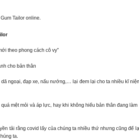
Gum Tailor online.
lor
 mới theo phong cách cô vy”
ành cho bản thân
ã ngoại, đạp xe, nấu nướng,… lại đem lại cho ta nhiều kĩ niệ
 quá mệt mỏi và áp lực, hay khi không hiểu bản thân đang làm g
 tải rằng covid lấy của chúng ta nhiều thứ nhưng cũng để lại
húng ta.