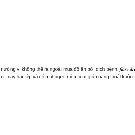
g vì không thể ra ngoài mua đồ ăn bởi dịch bệnh, 𝒇𝒍𝒂𝒓𝒆 𝒅𝒓𝒆
ược may hai lớp và có mút ngực mềm mại giúp nàng thoát khỏi cá