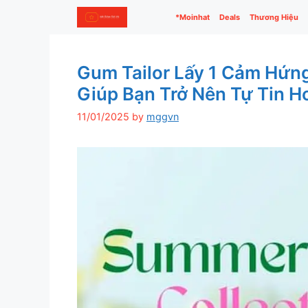
Skip
*Moinhat
Deals
Thương Hiệu
to
content
Gum Tailor Lấy 1 Cảm Hứn
Giúp Bạn Trở Nên Tự Tin H
11/01/2025
by
mggvn