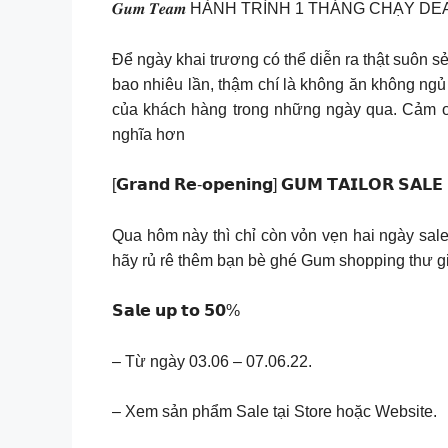
𝑮𝒖𝒎 𝑻𝒆𝒂𝒎 HÀNH TRÌNH 1 THÁNG CHẠY D
Để ngày khai trương có thể diễn ra thật suôn sẻ
bao nhiêu lần, thậm chí là không ăn không ngủ
của khách hàng trong những ngày qua. Cảm ơ
nghĩa hơn
[𝗚𝗿𝗮𝗻𝗱 𝗥𝗲-𝗼𝗽𝗲𝗻𝗶𝗻𝗴] 𝗚𝗨𝗠 𝗧𝗔𝗜𝗟𝗢𝗥 𝗦𝗔𝗟
Qua hôm này thì chỉ còn vỏn vẹn hai ngày sale
hãy rủ rê thêm bạn bè ghé Gum shopping thư gi
𝗦𝗮𝗹𝗲 𝘂𝗽 𝘁𝗼 𝟱𝟬%
– Từ ngày 03.06 – 07.06.22.
– Xem sản phẩm Sale tại Store hoặc Website.