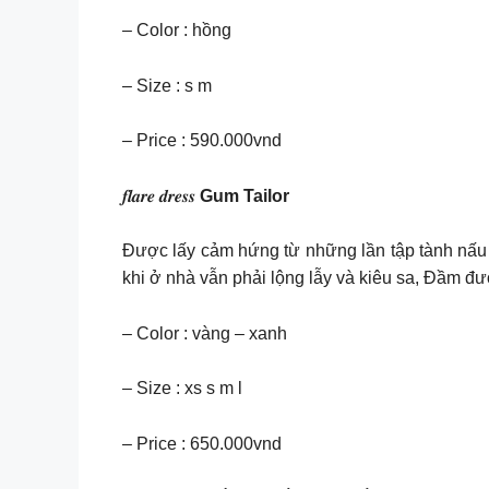
– Color : hồng
– Size : s m
– Price : 590.000vnd
𝒇𝒍𝒂𝒓𝒆 𝒅𝒓𝒆𝒔𝒔
Gum Tailor
Được lấy cảm hứng từ những lần tập tành nấu nướn
khi ở nhà vẫn phải lộng lẫy và kiêu sa, Đầm đ
– Color : vàng – xanh
– Size : xs s m l
– Price : 650.000vnd