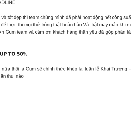
EADLINE
 và tốt đẹp thì team chúng mình đã phải hoạt động hết công suấ
 để thực thi mọi thứ trông thật hoàn hảo Và thật may mắn khi
n Gum team và cảm ơn khách hàng thân yêu đã góp phần làm
 𝗨𝗣 𝗧𝗢 𝟱𝟬%
 nữa thôi là Gum sẽ chính thức khép lại tuần lễ Khai Trương 
ãn thui nào