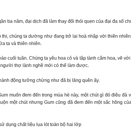
n ba năm, đại dịch đã làm thay đổi thói quen của đại đa số ch
thị, chúng ta dường như đang trở lại hoà nhập với thiên nhiên 
a ta và thiên nhiên.
ào cuối tuần. Chúng ta yêu hoa cỏ và tập tành cắm hoa, vẽ vời 
gười thợ lành nghề mới có thể làm được.
g hành động tưởng chừng như đã bị lãng quên ấy.
màu khác mà Gum muốn đem đến trong mùa hè này, một chút gì đó điệ
ơi muộn một chút nhưng Gum cũng đã đem đến một sắc hồng c
ử dụng chất liệu lụa lót toàn bộ hai lớp