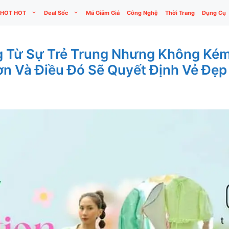
HOT HOT
Deal Sốc
Mã Giảm Giá
Công Nghệ
Thời Trang
Dụng Cụ
g Từ Sự Trẻ Trung Nhưng Không Kém
ơn Và Điều Đó Sẽ Quyết Định Vẻ Đẹp