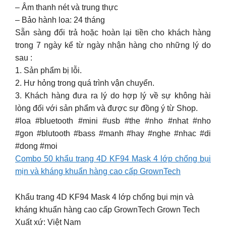
– Âm thanh nét và trung thực
– Bảo hành loa: 24 tháng
Sẵn sàng đổi trả hoặc hoàn lại tiền cho khách hàng
trong 7 ngày kể từ ngày nhận hàng cho những lý do
sau :
1. Sản phẩm bị lỗi.
2. Hư hỏng trong quá trình vận chuyển.
3. Khách hàng đưa ra lý do hợp lý về sự không hài
lòng đối với sản phẩm và được sự đồng ý từ Shop.
#loa #bluetooth #mini #usb #the #nho #nhat #nho
#gon #blutooth #bass #manh #hay #nghe #nhac #di
#dong #moi
Combo 50 khẩu trang 4D KF94 Mask 4 lớp chống bụi
mịn và kháng khuẩn hàng cao cấp GrownTech
Khẩu trang 4D KF94 Mask 4 lớp chống bụi mịn và
kháng khuẩn hàng cao cấp GrownTech Grown Tech
Xuất xứ: Việt Nam