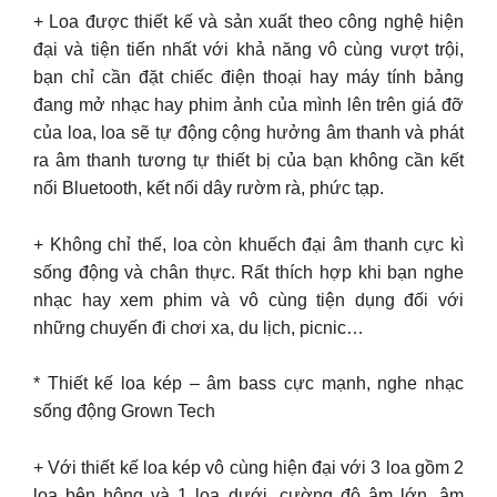
+ Loa được thiết kế và sản xuất theo công nghệ hiện
đại và tiện tiến nhất với khả năng vô cùng vượt trội,
bạn chỉ cần đặt chiếc điện thoại hay máy tính bảng
đang mở nhạc hay phim ảnh của mình lên trên giá đỡ
của loa, loa sẽ tự động cộng hưởng âm thanh và phát
ra âm thanh tương tự thiết bị của bạn không cần kết
nối Bluetooth, kết nối dây rườm rà, phức tạp.
+ Không chỉ thế, loa còn khuếch đại âm thanh cực kì
sống động và chân thực. Rất thích hợp khi bạn nghe
nhạc hay xem phim và vô cùng tiện dụng đối với
những chuyến đi chơi xa, du lịch, picnic…
* Thiết kế loa kép – âm bass cực mạnh, nghe nhạc
sống động Grown Tech
+ Với thiết kế loa kép vô cùng hiện đại với 3 loa gồm 2
loa bên hông và 1 loa dưới, cường độ âm lớn, âm