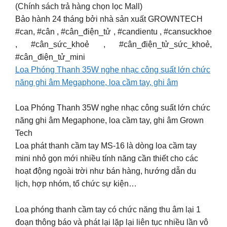
(Chính sách trả hàng chọn lọc Mall)
Bảo hành 24 tháng bởi nhà sản xuất GROWNTECH
#can, #cân , #cân_điện_tử , #candientu , #cansuckhoe
, #cân_sức_khoẻ , #cân_điện_tử_sức_khoẻ,
#cân_điện_tử_mini
Loa Phóng Thanh 35W nghe nhạc công suất lớn chức
năng ghi âm Megaphone, loa cầm tay, ghi âm
Loa Phóng Thanh 35W nghe nhạc công suất lớn chức
năng ghi âm Megaphone, loa cầm tay, ghi âm Grown
Tech
Loa phát thanh cầm tay MS-16 là dòng loa cầm tay
mini nhỏ gọn mới nhiều tính năng cần thiết cho các
hoạt động ngoài trời như bán hàng, hướng dẫn du
lịch, hợp nhóm, tổ chức sự kiện…
Loa phóng thanh cầm tay có chức năng thu âm lại 1
đoạn thông báo và phát lại lặp lại liên tục nhiều lần vô