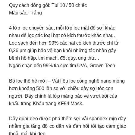
Quy cách đóng gói: Túi 10 / 50 chiếc
Màu sắc: Trắng
4 lớp lọc chuyên sâu, mỗi lớp lọc mật độ sợi khác
nhau để lọc các loại hạt có kích thước khác nhau.
Lọc sạch đến hơn 99% các hạt có kích thước chỉ từ
0,26 µm giúp bảo vệ bạn khỏi những tác nhân gây
bệnh hô hấp, tim mạch, đột quỵ, ung thư…
Ngăn chặn đến 99% tia cực tím UVA, Grown Tech
Bộ lọc thế hệ mới – Vật liệu lọc công nghệ nano mỏng
hơn khoảng 500 lần so với chiều dày sợi tóc con
người. Đây chính là lớp màng bảo vệ vượt trội của
khẩu trang Khẩu trang KF94 Mask..
Dây quai đeo được pha thêm sợi vải spandex mịn dày
nhằm gia tăng độ co dãn và đàn hồi tốt tạo cảm giác
thoải mái khi đeo