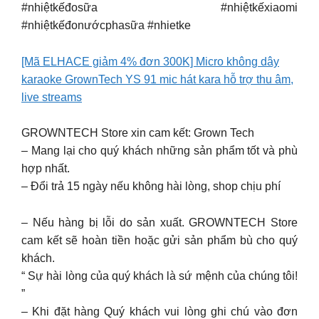
#nhiệtkếđosữa #nhiệtkếxiaomi
#nhiệtkếđonướcphasữa #nhietke
[Mã ELHACE giảm 4% đơn 300K] Micro không dây
karaoke GrownTech YS 91 mic hát kara hỗ trợ thu âm,
live streams
GROWNTECH Store xin cam kết: Grown Tech
– Mang lại cho quý khách những sản phẩm tốt và phù
hợp nhất.
– Đổi trả 15 ngày nếu không hài lòng, shop chịu phí
– Nếu hàng bị lỗi do sản xuất. GROWNTECH Store
cam kết sẽ hoàn tiền hoặc gửi sản phẩm bù cho quý
khách.
“ Sự hài lòng của quý khách là sứ mệnh của chúng tôi!
”
– Khi đặt hàng Quý khách vui lòng ghi chú vào đơn