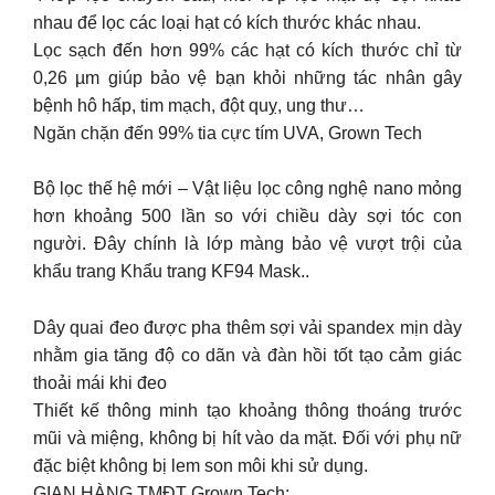
nhau để lọc các loại hạt có kích thước khác nhau.
Lọc sạch đến hơn 99% các hạt có kích thước chỉ từ
0,26 µm giúp bảo vệ bạn khỏi những tác nhân gây
bệnh hô hấp, tim mạch, đột quỵ, ung thư…
Ngăn chặn đến 99% tia cực tím UVA, Grown Tech
Bộ lọc thế hệ mới – Vật liệu lọc công nghệ nano mỏng
hơn khoảng 500 lần so với chiều dày sợi tóc con
người. Đây chính là lớp màng bảo vệ vượt trội của
khẩu trang Khẩu trang KF94 Mask..
Dây quai đeo được pha thêm sợi vải spandex mịn dày
nhằm gia tăng độ co dãn và đàn hồi tốt tạo cảm giác
thoải mái khi đeo
Thiết kế thông minh tạo khoảng thông thoáng trước
mũi và miệng, không bị hít vào da mặt. Đối với phụ nữ
đặc biệt không bị lem son môi khi sử dụng.
GIAN HÀNG TMĐT Grown Tech: