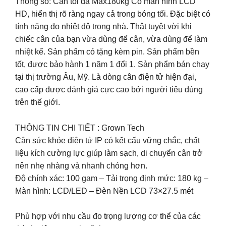
Thông số: Cân tối đa Max180kg Có màn hình LCD
HD, hiển thị rõ ràng ngay cả trong bóng tối. Đặc biệt có
tính năng đo nhiệt độ trong nhà. Thật tuyệt vời khi
chiếc cân của bạn vừa dùng để cân, vừa dùng để làm
nhiệt kế. Sản phẩm có tặng kèm pin. Sản phẩm bền
tốt, được bảo hành 1 năm 1 đổi 1. Sản phẩm bán chạy
tại thị trường Âu, Mỹ. Là dòng cân điện tử hiện đại,
cao cấp được đánh giá cực cao bởi người tiêu dùng
trên thế giới.
THÔNG TIN CHI TIẾT : Grown Tech
Cân sức khỏe điện tử IP có kết cấu vững chắc, chất
liệu kích cường lực giúp làm sạch, di chuyển cân trở
nên nhẹ nhàng và nhanh chóng hơn.
Độ chính xác: 100 gam – Tải trọng định mức: 180 kg –
Màn hình: LCD/LED – Đèn Nền LCD 73×27.5 mét
Phù hợp với nhu cầu đo trọng lượng cơ thể của các