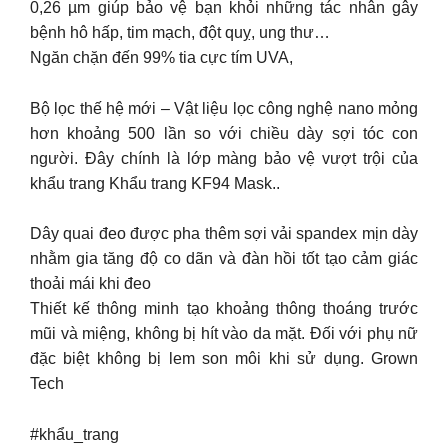
0,26 µm giúp bảo vệ bạn khỏi những tác nhân gây
bệnh hô hấp, tim mạch, đột quỵ, ung thư…
Ngăn chặn đến 99% tia cực tím UVA,
Bộ lọc thế hệ mới – Vật liệu lọc công nghệ nano mỏng
hơn khoảng 500 lần so với chiều dày sợi tóc con
người. Đây chính là lớp màng bảo vệ vượt trội của
khẩu trang Khẩu trang KF94 Mask..
Dây quai đeo được pha thêm sợi vải spandex mịn dày
nhằm gia tăng độ co dãn và đàn hồi tốt tạo cảm giác
thoải mái khi đeo
Thiết kế thông minh tạo khoảng thông thoáng trước
mũi và miệng, không bị hít vào da mặt. Đối với phụ nữ
đặc biệt không bị lem son môi khi sử dụng. Grown
Tech
#khẩu_trang