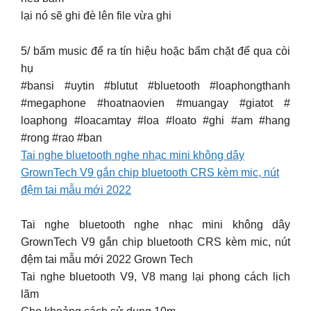
lại nó sẽ ghi đè lên file vừa ghi
5/ bấm music để ra tín hiệu hoặc bấm chặt để qua còi
hụ
#bansi #uytin #blutut #bluetooth #loaphongthanh
#megaphone #hoatnaovien #muangay #giatot #
loaphong #loacamtay #loa #loato #ghi #am #hang
#rong #rao #ban
Tai nghe bluetooth nghe nhạc mini không dây
GrownTech V9 gắn chip bluetooth CRS kèm mic, nút
đệm tai mẫu mới 2022
Tai nghe bluetooth nghe nhạc mini không dây
GrownTech V9 gắn chip bluetooth CRS kèm mic, nút
đệm tai mẫu mới 2022 Grown Tech
Tai nghe bluetooth V9, V8 mang lại phong cách lịch
lãm