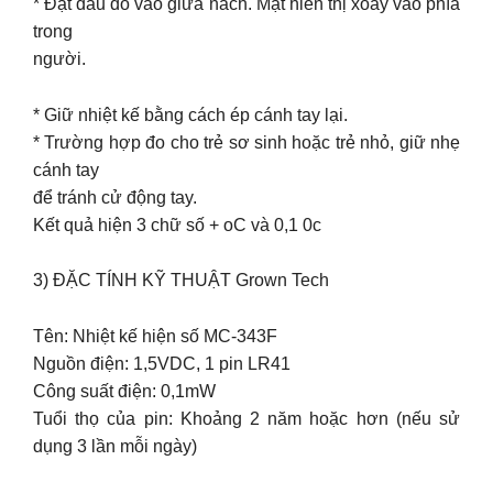
* Đặt đầu đo vào giữa nách. Mặt hiển thị xoay vào phía
trong
người.
* Giữ nhiệt kế bằng cách ép cánh tay lại.
* Trường hợp đo cho trẻ sơ sinh hoặc trẻ nhỏ, giữ nhẹ
cánh tay
để tránh cử động tay.
Kết quả hiện 3 chữ số + oC và 0,1 0c
3) ĐẶC TÍNH KỸ THUẬT Grown Tech
Tên: Nhiệt kế hiện số MC-343F
Nguồn điện: 1,5VDC, 1 pin LR41
Công suất điện: 0,1mW
Tuổi thọ của pin: Khoảng 2 năm hoặc hơn (nếu sử
dụng 3 lần mỗi ngày)