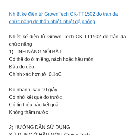
Nhiệt kế điện tử GrownTech CK-TT1502 đo trán đa
chức năng đo thân nhiệt, nhiệt độ phòng
Nhiệt kế điện tử Grown Tech CK-TT1502 đo trán đa
chức năng
1) TÍNH NĂNG NỔI BẬT
Có thể đo ở miệng, nách hoặc hậu môn.
Đầu đo dẻo.
Chính xác hơn tới 0.1oC
Đo nhanh, sau 10 giây.
Có nhớ kết quả đo trước
Có tín hiệu báo kết quả
Không thấm nước
2) HƯỚNG DẪN SỬ DỤNG
SỬ DỤNG Ở HẬU MÔN. Grown Tech