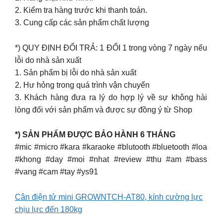
2. Kiểm tra hàng trước khi thanh toán.
3. Cung cấp các sản phẩm chất lượng
*) QUY ĐỊNH ĐỔI TRẢ: 1 ĐỔI 1 trong vòng 7 ngày nếu
lỗi do nhà sản xuất
1. Sản phẩm bị lỗi do nhà sản xuất
2. Hư hỏng trong quá trình vận chuyển
3. Khách hàng đưa ra lý do hợp lý về sự không hài
lòng đối với sản phẩm và được sự đồng ý từ Shop
*) SẢN PHẨM ĐƯỢC BẢO HÀNH 6 THÁNG
#mic #micro #kara #karaoke #blutooth #bluetooth #loa
#khong #day #moi #nhat #review #thu #am #bass
#vang #cam #tay #ys91
Cân điện tử mini GROWNTCH-AT80, kính cường lực
chịu lực đến 180kg