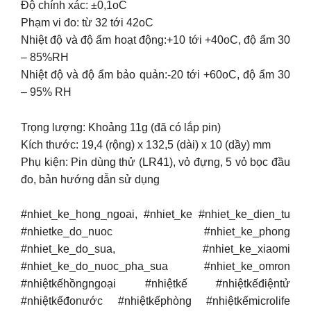
Độ chính xác: ±0,1oC
Phạm vi đo: từ 32 tới 42oC
Nhiệt độ và độ ẩm hoạt động:+10 tới +40oC, độ ẩm 30
– 85%RH
Nhiệt độ và độ ẩm bảo quản:-20 tới +60oC, độ ẩm 30
– 95% RH
Trọng lượng: Khoảng 11g (đã có lắp pin)
Kích thước: 19,4 (rộng) x 132,5 (dài) x 10 (dầy) mm
Phụ kiện: Pin dùng thử (LR41), vỏ đựng, 5 vỏ bọc đầu
đo, bản hướng dẫn sử dụng
#nhiet_ke_hong_ngoai, #nhiet_ke #nhiet_ke_dien_tu
#nhietke_do_nuoc #nhiet_ke_phong
#nhiet_ke_do_sua, #nhiet_ke_xiaomi
#nhiet_ke_do_nuoc_pha_sua #nhiet_ke_omron
#nhiệtkếhồngngoại #nhiệtkế #nhiệtkếđiệntử
#nhiệtkếđonước #nhiệtkếphòng #nhiệtkếmicrolife