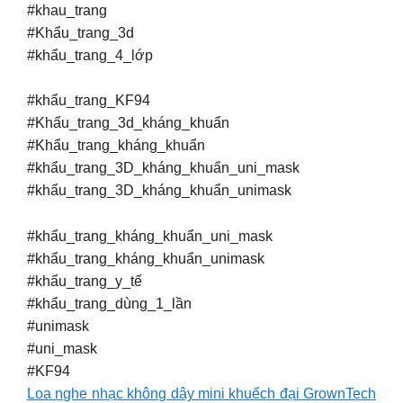
#khau_trang
#Khẩu_trang_3d
#khẩu_trang_4_lớp
#khẩu_trang_KF94
#Khẩu_trang_3d_kháng_khuẩn
#Khẩu_trang_kháng_khuẩn
#khẩu_trang_3D_kháng_khuẩn_uni_mask
#khẩu_trang_3D_kháng_khuẩn_unimask
#khẩu_trang_kháng_khuẩn_uni_mask
#khẩu_trang_kháng_khuẩn_unimask
#khẩu_trang_y_tế
#khẩu_trang_dùng_1_lần
#unimask
#uni_mask
#KF94
Loa nghe nhạc không dây mini khuếch đại GrownTech