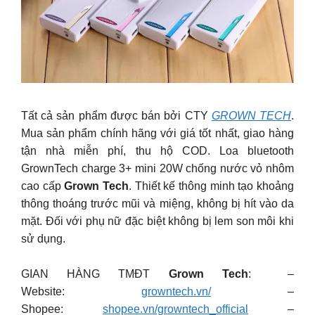
Tất cả sản phẩm được bán bởi CTY
GROWN TECH
.
Mua sản phẩm chính hãng với giá tốt nhất, giao hàng
tận nhà miễn phí, thu hộ COD. Loa bluetooth
GrownTech charge 3+ mini 20W chống nước vỏ nhôm
cao cấp
Grown Tech
. Thiết kế thông minh tạo khoảng
thông thoáng trước mũi và miệng, không bị hít vào da
mặt. Đối với phụ nữ đặc biệt không bị lem son môi khi
sử dụng.
GIAN HÀNG TMĐT
Grown Tech
: –
Website:
growntech.vn/
–
Shopee:
shopee.vn/growntech_official
–