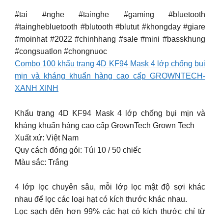
#tai #nghe #tainghe #gaming #bluetooth
#tainghebluetooth #blutooth #blutut #khongday #giare
#moinhat #2022 #chinhhang #sale #mini #basskhung
#congsuatlon #chongnuoc
Combo 100 khẩu trang 4D KF94 Mask 4 lớp chống bụi
mịn và kháng khuẩn hàng cao cấp GROWNTECH-
XANH XINH
Khẩu trang 4D KF94 Mask 4 lớp chống bụi mịn và
kháng khuẩn hàng cao cấp GrownTech Grown Tech
Xuất xứ: Việt Nam
Quy cách đóng gói: Túi 10 / 50 chiếc
Màu sắc: Trắng
4 lớp lọc chuyên sâu, mỗi lớp lọc mật độ sợi khác
nhau để lọc các loại hạt có kích thước khác nhau.
Lọc sạch đến hơn 99% các hạt có kích thước chỉ từ