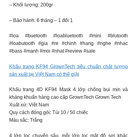
– Khối lượng: 200gr
– Bảo hành: 6 tháng – 1 đổi 1
#loa #buetooth #loabluetooth #mini #blutooth
#loabutooth #gia #re #chinh #hang #nghe #nhac
#bass #manh #moi #nhat #review #sale
Khẩu trang KF94 GrownTech tiêu chuẩn chất lượng
sản xuất tại Việt Nam có thể giặt
Khẩu trang 4D KF94 Mask 4 lớp chống bụi mịn và
kháng khuẩn hàng cao cấp GrownTech Grown Tech
Xuất xứ: Việt Nam
Quy cách đóng gói: Túi 10 / 50 chiếc
Màu sắc: Trắng
4 lớp lọc chuyên sâu, mỗi lớp lọc mật độ sợi khác