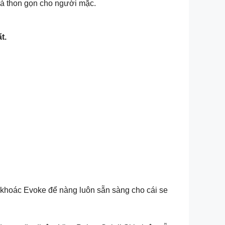
 và thon gọn cho người mặc.
t.
o khoác Evoke để nàng luôn sẵn sàng cho cái se