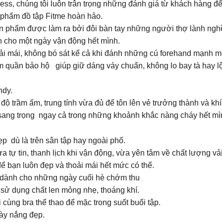
ess, chúng tôi luôn trân trọng những đánh giá từ khách hàng đ
 phẩm đồ tập Fitme hoàn hảo.
sản phẩm được làm ra bởi đôi bàn tay những người thợ lành ngh
n cho một ngày vận động hết mình.
ải mái, không bó sát kể cả khi đánh những cú forehand mạnh m
m quần bảo hộ giúp giữ dáng váy chuẩn, không lo bay tà hay l
ndy.
ộ trầm ấm, trung tính vừa đủ để tôn lên vẻ trưởng thành và kh
 sang trọng ngay cả trong những khoảnh khắc nàng cháy hết mìn
 dù là trên sân tập hay ngoài phố.
a tự tin, thanh lịch khi vận động, vừa yên tâm về chất lượng 
để bạn luôn đẹp và thoải mái hết mức có thể.
 dành cho những ngày cuối hè chớm thu
ế sử dụng chất len mỏng nhẹ, thoáng khí.
cùng bra thể thao để mặc trong suốt buổi tập.
gày nắng đẹp.