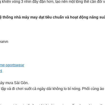
g khiến vòng 3 nhìn đầy đặn hơn, tạo nên một tổng thể cân đối
ệ thống nhà máy may đạt tiêu chuẩn và hoạt động năng suấ
earvn
itme-sportswear
ml
gày mưa Sài Gòn.
 tập và đi chơi suốt cả ngày dài không lo bí nóng. Phối cùng á