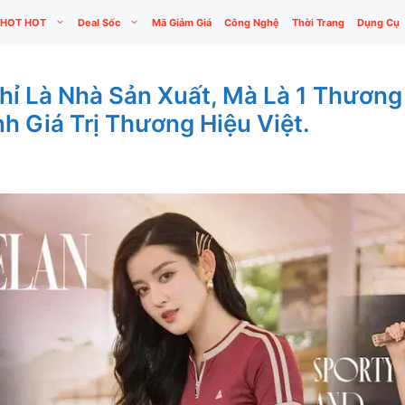
HOT HOT
Deal Sốc
Mã Giảm Giá
Công Nghệ
Thời Trang
Dụng Cụ
ỉ Là Nhà Sản Xuất, Mà Là 1 Thương
 Giá Trị Thương Hiệu Việt.