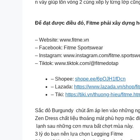
n váy giúp tôn vòng 2 cùng xếp ly từng lớp cũn
Để đạt được điều đó, Fitme phải xây dựng h
– Website: www.fitme.vn
– Facebook: Fitme Sportswear
– Instagram: www.instagram.com/fitme.sportsw
– Tiktok: www.tiktok.com/@fitmedotap
– Shopee:
shope.ee/6pOJH1fDcn
– Lazada:
https://www.lazada.vn/shop/f
– Tiki:
https://tiki.vn/thuong-hieu/fitme.ht
Sắc đỏ Burgundy chút ấm áp len vào những n
Zen Dress chất liệu thoáng mát phù hợp mặc đi
lạnh sau những cơn mưa bất chợt mùa này.
3 lý do bạn nên lựa chọn Legging Fitme