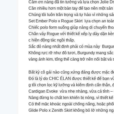
Cảm ơn nàng đã tin tưởng và lựa chọn Jolie Dr
Cần nhiều hơn một bàn tay để tạo nên một sản
Chúng tôi luôn trân trọng và tự hào vì những 
Set Ember Polo x Rogue Skirt lựa chọn an toà
Chiếc polo form suông giúp nàng di chuyển tho
Chân váy Rogue với thiết kế xếp ly dày dặn kè
c hiện động tác ngồi thấp.
Sắc đỏ nàng nhất định phải có mùa này Burgu
Không rực rỡ như đỏ tươi, Burgundy mang sắc đ
vàng ánh kim, tổng thể càng trở nên nổi bật và
Bất kỳ cô gái nào cũng xứng đáng được mặc đẹp
Đó là lý do CHIC ÉLAN được thiết kế để bạn vừ
g tôi chọn lọc kỹ lưỡng và kiểm định cẩn thận, 
Cardigan Evoke vừa nhẹ nhàng, vừa cá tính –
Nàng đừng lo chất len khiến bị nóng, vì thiết k
Có thể mặc khoác ngoài chống nắng, hoặc phối 
Glide Polo x Zenith Skirt không bỏ lỡ những n