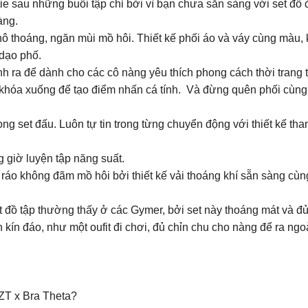
sau những buổi tập chỉ bởi vì bạn chưa sẵn sàng với set đồ đa
àng.
hô thoáng, ngăn mùi mồ hôi. Thiết kế phối áo và váy cùng màu, k
 dạo phố.
inh ra để dành cho các cô nàng yêu thích phong cách thời trang 
 khóa xuống để tạo điểm nhấn cá tính. Và đừng quên phối cùng
ong set đấu. Luôn tự tin trong từng chuyển động với thiết kế t
g giờ luyện tập năng suất.
hô ráo không đãm mồ hôi bởi thiết kế vải thoáng khí sẵn sàng c
et đồ tập thường thấy ở các Gymer, bởi set này thoáng mát và đ
 kín đáo, như một oufit đi chơi, đủ chỉn chu cho nàng để ra ngo
ZT x Bra Theta?