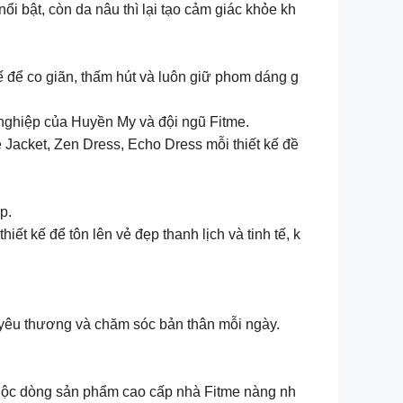
i bật, còn da nâu thì lại tạo cảm giác khỏe kh
ế để co giãn, thấm hút và luôn giữ phom dáng g
ghiệp của Huyền My và đội ngũ Fitme.
Jacket, Zen Dress, Echo Dress mỗi thiết kế đề
p.
ết kế để tôn lên vẻ đẹp thanh lịch và tinh tế, k
c yêu thương và chăm sóc bản thân mỗi ngày.
 thuộc dòng sản phẩm cao cấp nhà Fitme nàng nh