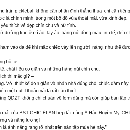
ng trận pickleball không cần phân định thắng thua chỉ cần tiế
ợc là chính mình trong một bộ đồ vừa thoải mái, vừa xinh đẹp.
êu thích vẻ đẹp chỉn chu và nữ tính.
Từ đường line ở cổ áo, tay áo, hàng nút đồng màu tinh tế, đến c
 chạm vào da để khi mặc chiếc váy lên người nàng như thể được 
ng bỏ lỡ.
 tế, chất liệu co giãn và những hàng nút chỉn chu.
ch thì mặc gì? –
g. Với thiết kế đơn giản và nhấn nhá đúng chỗ, chiếc đầm này
 một outfit thoải mái là rất cần thiết.
ng QDZT không chỉ chuẩn về form dáng mà còn giúp bạn tập tru
 ra mắt của BST CHIC ÉLAN hợp tác cùng Á Hậu Huyền My. CH
ứng và năng lượng!
 là ánh nắng rạng rỡ nhất trên sân tập mùa hè này.”