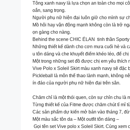
Tông xanh navy là lựa chọn an toàn cho mọi cô 
oắn, sang trọng.
Người phụ nữ hiện đại luôn giữ cho mình sự ch
Mồ hôi hay vận động mạnh không còn là trở ngạ
ọn gàng cho nàng.
Behind the scene CHIC ÉLAN tinh thần Sporty
Những thiết kế dành cho cơn mưa cuối hè và cá
u tôn dáng và che khuyết điểm khéo léo, để chị
Một trong những set đồ được chị em yêu thích 
Vive Polo x Soleil Skirt màu xanh navy sẽ đặc
Pickleball là môn thể thao lành mạnh, không nên 
ín đáo của người phụ nữ hiện đại trên sân.
Chăm chỉ là một thói quen, còn sự chỉn chu là 
Từng thiết kế của Fitme được chăm chút tỉ mỉ 
Các sản phẩm dự kiến mở bán vào tháng 7, đừ
Một màu sắc tôn da – Một outfit tôn dáng –
Gọi tên set Vive polo x Soleil Skirt. Cùng xem