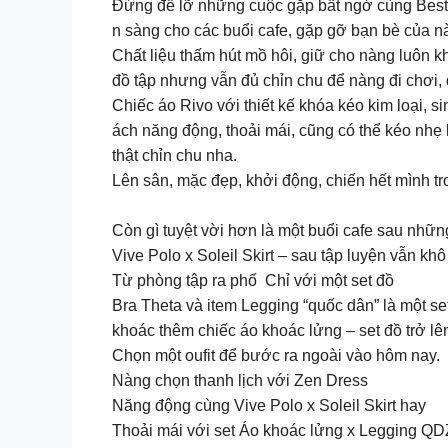
Đừng để lỡ những cuộc gặp bất ngờ cùng Bestie 
n sàng cho các buổi cafe, gặp gỡ bạn bè của n
Chất liệu thấm hút mồ hôi, giữ cho nàng luôn k
đồ tập nhưng vẫn đủ chỉn chu để nàng đi chơi,
Chiếc áo Rivo với thiết kế khóa kéo kim loại, s
ách năng động, thoải mái, cũng có thể kéo nhẹ
thật chỉn chu nha.
Lên sân, mặc đẹp, khởi động, chiến hết mình tr
Còn gì tuyệt vời hơn là một buổi cafe sau nhữn
Vive Polo x Soleil Skirt – sau tập luyện vẫn k
Từ phòng tập ra phố Chỉ với một set đồ
Bra Theta và item Legging “quốc dân” là một s
khoác thêm chiếc áo khoác lửng – set đồ trở lên
Chọn một oufit để bước ra ngoài vào hôm nay.
Nàng chọn thanh lịch với Zen Dress
Năng động cùng Vive Polo x Soleil Skirt hay
Thoải mái với set Áo khoác lửng x Legging QD