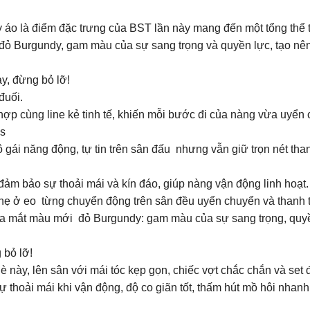
tay áo là điểm đặc trưng của BST lần này mang đến một tổng thể 
 đỏ Burgundy, gam màu của sự sang trọng và quyền lực, tạo nê
y, đừng bỏ lỡ!
đuối.
ợp cùng line kẻ tinh tế, khiến mỗi bước đi của nàng vừa uyển
as
i năng động, tự tin trên sân đấu nhưng vẫn giữ trọn nét thanh
đảm bảo sự thoải mái và kín đáo, giúp nàng vận động linh hoạt.
hẹ ở eo từng chuyển động trên sân đều uyển chuyển và thanh t
ức ra mắt màu mới đỏ Burgundy: gam màu của sự sang trọng, quyền
 bỏ lỡ!
này, lên sân với mái tóc kẹp gọn, chiếc vợt chắc chắn và set 
sự thoải mái khi vận động, độ co giãn tốt, thấm hút mồ hôi nhan