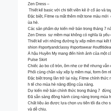
Zen Dress –
Thiết kế basic với chi tiết viền kẻ ở cổ áo và 
Đặc biệt, Fitme ra mắt thêm một tone màu mới
ùa hè.
Các sản phẩm dự kiến mở bán trong tháng 7 nà
Zen Dress sự mềm mại không có nghĩa là yếu 
Thiết kế với những đường ly xếp mềm mại kết h
shion #sportyandclassy #sportswear #outfitide
Á hậu Huyền My mang đến hình ảnh của một cô gá
Pulse Skirt
Chiếc áo bo cổ tròn, ôm nhẹ cơ thể nhưng vẫn 
Phối cùng chân váy xếp ly mềm mại, form ôm n
Đặc biệt trong lần trở lại này, Fitme chính th
h tế cho mùa hè năng động của nàng.
Dự kiến mở bán chính thức trong tháng 7 đừng
Đã sẵn sàng đồng hành cùng nàng trong mùa hè 
Chất liệu áo được lựa chọn ưu tiên tối đa cho 
và dễ chịu.