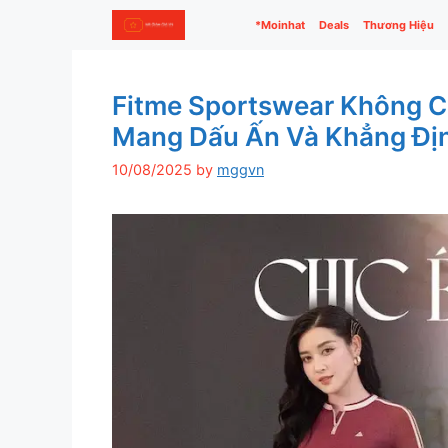
Skip
*Moinhat
Deals
Thương Hiệu
to
content
Fitme Sportswear Không Ch
Mang Dấu Ấn Và Khẳng Định
10/08/2025
by
mggvn