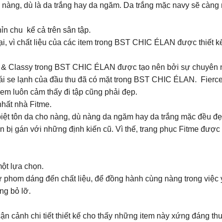
nàng, dù là da trắng hay da ngăm. Da trắng mặc navy sẽ càng nổ
ỉn chu kể cả trên sân tập.
i, vì chất liệu của các item trong BST CHIC ÉLAN được thiết k
 & Classy trong BST CHIC ÉLAN được tạo nên bởi sự chuyên n
i se lạnh của đầu thu đã có mặt trong BST CHIC ÉLAN. Fierce 
 em luôn cảm thấy đi tập cũng phải đẹp.
nhất nhà Fitme.
 biệt tôn da cho nàng, dù nàng da ngăm hay da trắng mặc đều đẹ
bị gán với những định kiến cũ. Vì thế, trang phục Fitme được thi
một lựa chọn.
từ phom dáng đến chất liệu, để đồng hành cùng nàng trong việ
ng bỏ lỡ.
 cận cảnh chi tiết thiết kế cho thấy những item này xứng đáng