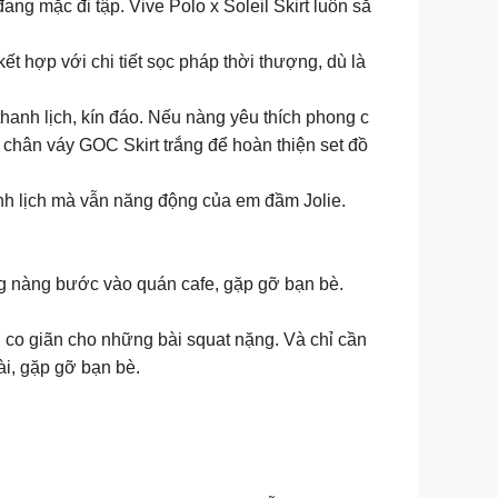
ng mặc đi tập. Vive Polo x Soleil Skirt luôn sẵ
ết hợp với chi tiết sọc pháp thời thượng, dù là
thanh lịch, kín đáo. Nếu nàng yêu thích phong c
 chân váy GOC Skirt trắng để hoàn thiện set đồ
hanh lịch mà vẫn năng động của em đầm Jolie.
ùng nàng bước vào quán cafe, gặp gỡ bạn bè.
ủ co giãn cho những bài squat nặng. Và chỉ cần
ài, gặp gỡ bạn bè.