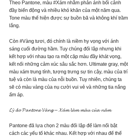
Theo Pantone, màu #Xám nhằm phản ánh bối cảnh
đầy biến động và nhiều khó khăn của một năm qua.
Tone màu thể hiện được sự buồn bã và không khí trầm
lắng.
Còn #Vàng tươi, đó chính là niềm hy vọng với ánh
sáng cuối đường hầm. Tuy chúng đối lập nhưng khi
kết hợp với nhau tạo ra một cặp màu đầy khát vọng,
kết nối những cảm xúc sâu sắc hơn. Ultimate gray, một
màu xám trung tính, tượng trưng sự tin cậy, màu của trí
tuệ và còn là màu của nỗi buồn. Tuy nhiên, chúng ta
sẽ có màu vàng của nụ cười vui vẻ và những tia nắng
ấm áp.
𝓛𝔂́ 𝓭𝓸 𝓟𝓪𝓷𝓽𝓸𝓷𝓮 𝓥𝓪̀𝓷𝓰 – 𝓧𝓪́𝓶 𝓵𝓪̀𝓶 𝓶𝓪̀𝓾 𝓬𝓾̉𝓪 𝓷𝓪̆𝓶
Pantone đã lựa chọn 2 màu đối lập để làm nổi bật
cách các yếu tố khác nhau. Kết hợp với nhau để thể