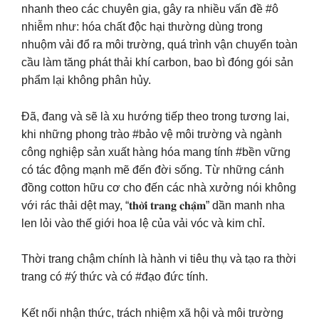
nhanh theo các chuyên gia, gây ra nhiều vấn đề #ô
nhiễm như: hóa chất độc hại thường dùng trong
nhuộm vải đổ ra môi trường, quá trình vận chuyển toàn
cầu làm tăng phát thải khí carbon, bao bì đóng gói sản
phẩm lại không phân hủy.
Đã, đang và sẽ là xu hướng tiếp theo trong tương lai,
khi những phong trào #bảo vệ môi trường và ngành
công nghiệp sản xuất hàng hóa mang tính #bền vững
có tác động mạnh mẽ đến đời sống. Từ những cánh
đồng cotton hữu cơ cho đến các nhà xưởng nói không
với rác thải dệt may, “𝐭𝐡𝐨̛̀𝐢 𝐭𝐫𝐚𝐧𝐠 𝐜𝐡𝐚̣̂𝐦” dần manh nha
len lỏi vào thế giới hoa lệ của vải vóc và kim chỉ.
Thời trang chậm chính là hành vi tiêu thụ và tạo ra thời
trang có #ý thức và có #đạo đức tính.
Kết nối nhận thức, trách nhiệm xã hội và môi trường