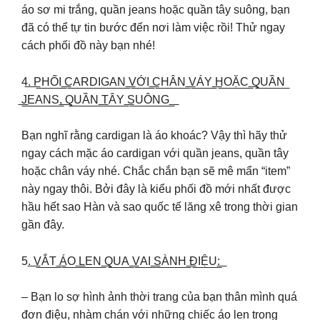
áo sơ mi trắng, quần jeans hoặc quần tây suông, bạn
đã có thể tự tin bước đến nơi làm việc rồi! Thử ngay
cách phối đồ này bạn nhé!
4͟.͟ ͟P͟H͟Ố͟I͟ ͟C͟A͟R͟D͟I͟G͟A͟N͟ ͟V͟Ớ͟I͟ ͟C͟H͟Â͟N͟ ͟V͟Á͟Y͟ ͟H͟O͟Ặ͟C͟ ͟Q͟U͟Ầ͟N͟
͟J͟E͟A͟N͟S͟,͟ ͟Q͟U͟Ầ͟N͟ ͟T͟Â͟Y͟ ͟S͟U͟Ô͟N͟G͟ ͟
Bạn nghĩ rằng cardigan là áo khoác? Vậy thì hãy thử
ngay cách mặc áo cardigan với quần jeans, quần tây
hoặc chân váy nhé. Chắc chắn bạn sẽ mê mẩn “item”
này ngay thôi. Bởi đây là kiểu phối đồ mới nhất được
hầu hết sao Hàn và sao quốc tế lăng xê trong thời gian
gần đây.
5.͟ ͟V͟Ắ͟T͟ ͟Á͟O͟ ͟L͟E͟N͟ ͟Q͟U͟A͟ ͟V͟A͟I͟ ͟S͟À͟N͟H͟ ͟Đ͟I͟Ệ͟U͟:͟
– Bạn lo sợ hình ảnh thời trang của bạn thân mình quá
đơn điệu, nhàm chán với những chiếc áo len trong