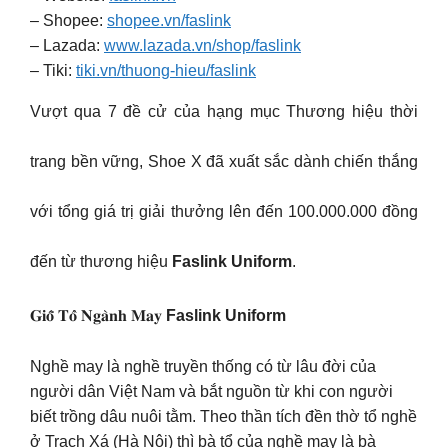
– Shopee:
shopee.vn/faslink
– Lazada:
www.lazada.vn/shop/faslink
– Tiki:
tiki.vn/thuong-hieu/faslink
Vượt qua 7 đề cử của hạng mục Thương hiệu thời
trang bền vững, Shoe X đã xuất sắc dành chiến thắng
với tổng giá trị giải thưởng lên đến 100.000.000 đồng
đến từ thương hiệu
Faslink Uniform
.
𝐆𝐢𝐨̂̃ 𝐓𝐨̂̉ 𝐍𝐠𝐚̀𝐧𝐡 𝐌𝐚𝐲
Faslink Uniform
Nghề may là nghề truyền thống có từ lâu đời của
người dân Việt Nam và bắt nguồn từ khi con người
biết trồng dâu nuôi tằm. Theo thần tích đền thờ tổ nghề
ở Trạch Xá (Hà Nội) thì bà tổ của nghề may là bà