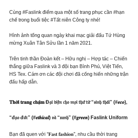
Cùng #Faslink điểm qua một số trang phục cần #hạn
chế trong buổi tiệc #Tất niên Công ty nhé!
Hình ảnh tổng quan ngày khai mạc giải đấu Tứ Hùng
mừng Xuân Tân Sửu lần 1 năm 2021.
Trên tinh thần Đoàn kết – Hữu nghị – Hợp tác – Chiến
thắng giữa Faslink và 3 đội bạn Bình Phú, Việt Tiến,
HS Tex. Cám ơn các đội chơi đã cống hiến những trận
đấu hấp dẫn.
𝐓𝐡𝐨̛̀𝐢 𝐭𝐫𝐚𝐧𝐠 𝐜𝐡𝐚̣̂𝐦 Đ𝔞̣𝔦 𝔡𝔦𝔢̣̂𝔫 𝔠𝔥𝔬 𝔪𝔬̣𝔦 𝔱𝔥𝔲̛́ 𝔱𝔲̛̀ “𝔰𝔦𝔫𝔥 𝔱𝔥𝔞́𝔦” (#𝒆𝒄𝒐),
“đ𝔞̣𝔬 đ𝔲̛́𝔠” (#𝒆𝒕𝒉𝒊𝒄𝒂𝒍) 𝔳𝔞̀ “𝔵𝔞𝔫𝔥” (#𝒈𝒓𝒆𝒆𝒏) Faslink Uniform
Bạn đã quen với “𝐅𝐚𝐬𝐭 𝐟𝐚𝐬𝐡𝐢𝐨𝐧”, nhu cầu thời trang