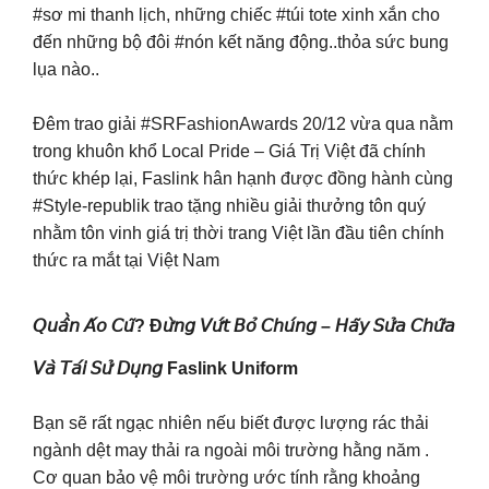
#sơ mi thanh lịch, những chiếc #túi tote xinh xắn cho
đến những bộ đôi #nón kết năng động..thỏa sức bung
lụa nào..
Đêm trao giải #SRFashionAwards 20/12 vừa qua nằm
trong khuôn khổ Local Pride – Giá Trị Việt đã chính
thức khép lại, Faslink hân hạnh được đồng hành cùng
#Style-republik trao tặng nhiều giải thưởng tôn quý
nhằm tôn vinh giá trị thời trang Việt lần đầu tiên chính
thức ra mắt tại Việt Nam
𝘘𝘶𝘢̂̀𝘯 𝘈́𝘰 𝘊𝘶̃? Đ𝘶̛̀𝘯𝘨 𝘝𝘶̛́𝘵 𝘉𝘰̉ 𝘊𝘩𝘶́𝘯𝘨 – 𝘏𝘢̃𝘺 𝘚𝘶̛̉𝘢 𝘊𝘩𝘶̛̃𝘢
𝘝𝘢̀ 𝘛𝘢́𝘪 𝘚𝘶̛̉ 𝘋𝘶̣𝘯𝘨 Faslink Uniform
Bạn sẽ rất ngạc nhiên nếu biết được lượng rác thải
ngành dệt may thải ra ngoài môi trường hằng năm .
Cơ quan bảo vệ môi trường ước tính rằng khoảng