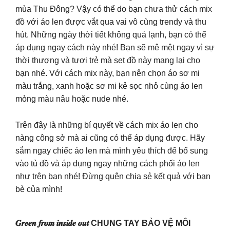
mùa Thu Đông? Vậy có thể do bạn chưa thử cách mix
đồ với áo len được vắt qua vai vô cùng trendy và thu
hút. Những ngày thời tiết không quá lạnh, bạn có thể
áp dụng ngay cách này nhé! Bạn sẽ mê mệt ngay vì sự
thời thượng và tươi trẻ mà set đồ này mang lại cho
bạn nhé. Với cách mix này, bạn nên chọn áo sơ mi
màu trắng, xanh hoặc sơ mi kẻ sọc nhỏ cùng áo len
mỏng màu nâu hoặc nude nhé.
Trên đây là những bí quyết về cách mix áo len cho
nàng công sở mà ai cũng có thể áp dụng được. Hãy
sắm ngay chiếc áo len mà mình yêu thích để bổ sung
vào tủ đồ và áp dụng ngay những cách phối áo len
như trên bạn nhé! Đừng quên chia sẻ kết quả với bạn
bè của mình!
𝑮𝒓𝒆𝒆𝒏 𝒇𝒓𝒐𝒎 𝒊𝒏𝒔𝒊𝒅𝒆 𝒐𝒖𝒕 CHUNG TAY BẢO VỆ MÔI