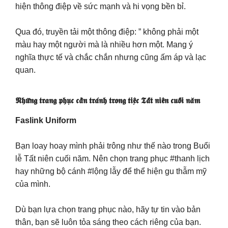
hiện thông điệp về sức mạnh và hi vọng bền bỉ.
Qua đó, truyền tải một thông điệp: ” không phải một
màu hay một người mà là nhiều hơn một. Mang ý
nghĩa thực tế và chắc chắn nhưng cũng ấm áp và lạc
quan.
𝕹𝖍𝖚̛̃𝖓𝖌 𝖙𝖗𝖆𝖓𝖌 𝖕𝖍𝖚̣𝖈 𝖈𝖆̂̀𝖓 𝖙𝖗𝖆́𝖓𝖍 𝖙𝖗𝖔𝖓𝖌 𝖙𝖎𝖊̣̂𝖈 𝕿𝖆̂́𝖙 𝖓𝖎𝖊̂𝖓 𝖈𝖚𝖔̂́𝖎 𝖓𝖆̆𝖒
Faslink Uniform
Bạn loay hoay mình phải trông như thế nào trong Buổi
lễ Tất niên cuối năm. Nên chọn trang phục #thanh lịch
hay những bộ cánh #lộng lẫy để thể hiện gu thẫm mỹ
của mình.
Dù bạn lựa chọn trang phục nào, hãy tự tin vào bản
thân, bạn sẽ luôn tỏa sáng theo cách riêng của bạn.