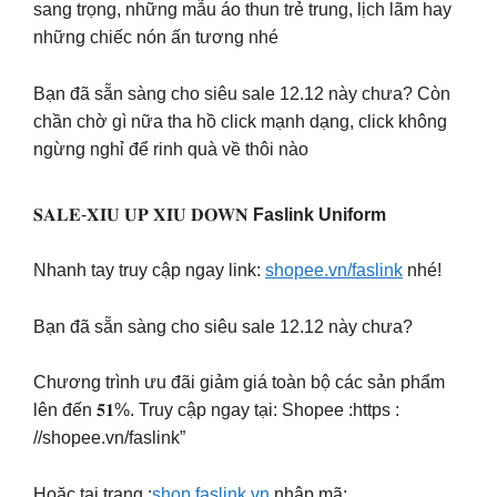
sang trọng, những mẫu áo thun trẻ trung, lịch lãm hay
những chiếc nón ấn tương nhé
Bạn đã sẵn sàng cho siêu sale 12.12 này chưa? Còn
chần chờ gì nữa tha hồ click mạnh dạng, click không
ngừng nghỉ để rinh quà về thôi nào
𝐒𝐀𝐋𝐄-𝐗𝐈̉𝐔 𝐔𝐏 𝐗𝐈̉𝐔 𝐃𝐎𝐖𝐍
Faslink Uniform
Nhanh tay truy cập ngay link:
shopee.vn/faslink
nhé!
Bạn đã sẵn sàng cho siêu sale 12.12 này chưa?
Chương trình ưu đãi giảm giá toàn bộ các sản phẩm
lên đến 𝟓𝟏%. Truy cập ngay tại: Shopee :https :
//shopee.vn/faslink”
Hoặc tại trang :
shop.faslink.vn
nhập mã: