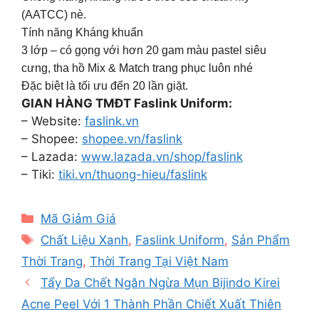
(AATCC) nè.
Tính năng Kháng khuẩn
3 lớp – có gọng với hơn 20 gam màu pastel siêu
cưng, tha hồ Mix & Match trang phục luôn nhé
Đặc biệt là tối ưu đến 20 lần giặt.
GIAN HÀNG TMĐT Faslink Uniform:
– Website:
faslink.vn
– Shopee:
shopee.vn/faslink
– Lazada:
www.lazada.vn/shop/faslink
– Tiki:
tiki.vn/thuong-hieu/faslink
Categories
Mã Giảm Giá
Tags
Chất Liệu Xanh
,
Faslink Uniform
,
Sản Phẩm
Thời Trang
,
Thời Trang Tại Việt Nam
Tẩy Da Chết Ngăn Ngừa Mụn Bijindo Kirei
Acne Peel Với 1 Thành Phần Chiết Xuất Thiên