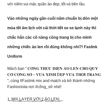
với niềm vui mặc quần áo đẹp, tốt và bền lâu.
Vào những ngày gần cuối năm chuẩn bị đón một
mùa tết âm lịch với cái thời tiết se se lạnh này thì
chắc hẳn các cô nàng cũng trang bị cho mình
những chiếc áo len rồi đúng không nhỉ?! Faslink
Uniform
Mách bạn “ 𝐂𝐎̂𝐍𝐆 𝐓𝐇𝐔̛́𝐂 𝐃𝐈𝐄̣̂𝐍 𝐀́𝐎 𝐋𝐄𝐍 𝐂𝐇𝐎 𝐐𝐔𝐘́
𝐂𝐎̂ 𝐂𝐎̂𝐍𝐆 𝐒𝐎̛̉ – 𝐕𝐔̛̀𝐀 𝐗𝐈𝐍𝐇 Đ𝐄̣𝐏 𝐕𝐔̛̀𝐀 𝐓𝐇𝐎̛̀𝐈 𝐓𝐑𝐀𝐍𝐆
”, cùng #Faslink mix and match và trở thành những
Fashionista nơi #công_sở nhé!
1͟.͟ ͟M͟I͟X͟ ͟L͟A͟Y͟E͟R͟ ͟V͟Ớ͟I͟ ͟2͟ ͟Á͟O͟ ͟L͟E͟N͟:͟ ͟