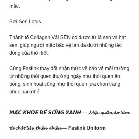
mặc.
Sợi Sen Lotus
Thành tố Collagen Vải SEN có được từ lá sen và hạt
sen, giúp người mặc bảo vệ làn da dưới những tác
động của thời tiết.
Cùng Faslink thay đổi nhận thức về bảo vệ môi trường
từ những thói quen thường ngày như thói quen ăn
uống, sinh hoạt cũng như thói quen lựa chọn trang
phục bạn nhé
𝙈𝘼̣̆𝘾 𝙆𝙃𝙊̉𝙀 Đ𝙀̂̉ 𝙎𝙊̂́𝙉𝙂 𝙓𝘼𝙉𝙃 — 𝓜𝓪̣̆𝓬 𝓺𝓾𝓪̂̀𝓷 𝓪́𝓸 𝓵𝓪̀𝓶
𝓽𝓾̛̀ 𝓬𝓱𝓪̂́𝓽 𝓵𝓲𝓮̣̂𝓾 𝓽𝓱𝓲𝓮̂𝓷 𝓷𝓱𝓲𝓮̂𝓷 — Faslink Uniform