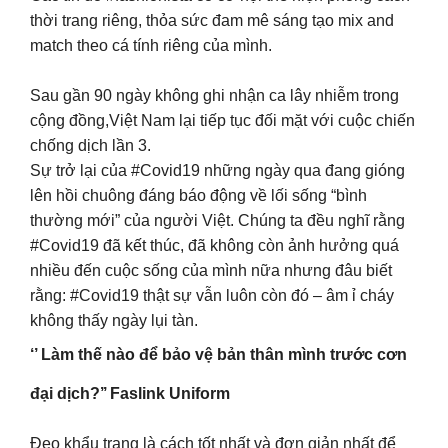
thời trang riêng, thỏa sức đam mê sáng tạo mix and
match theo cá tính riêng của mình.
Sau gần 90 ngày không ghi nhận ca lây nhiễm trong
cộng đồng,Việt Nam lại tiếp tục đối mặt với cuộc chiến
chống dịch lần 3.
Sự trở lại của #Covid19 những ngày qua đang gióng
lên hồi chuông đáng báo động về lối sống “bình
thường mới” của người Việt. Chúng ta đều nghĩ rằng
#Covid19 đã kết thúc, đã không còn ảnh hưởng quá
nhiều đến cuộc sống của mình nữa nhưng đâu biết
rằng: #Covid19 thật sự vẫn luôn còn đó – âm ỉ cháy
không thấy ngày lụi tàn.
‘’ Làm thế nào để bảo vệ bản thân mình trước cơn
đại dịch?’’ Faslink Uniform
Đeo khẩu trang là cách tốt nhất và đơn giản nhất để