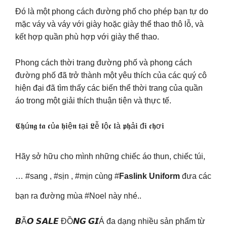
Đó là một phong cách đường phố cho phép bạn tự do
mặc váy và váy với giày hoặc giày thể thao thô lỗ, và
kết hợp quần phù hợp với giày thể thao.
Phong cách thời trang đường phố và phong cách
đường phố đã trở thành một yêu thích của các quý cô
hiện đại đã tìm thấy các biến thể thời trang của quần
áo trong một giải thích thuận tiện và thực tế.
𝕮𝖍ú𝖓𝖌 𝖙𝖆 𝖈ủ𝖆 𝖍𝖎ệ𝖓 𝖙ạ𝖎 𝕷ễ 𝖑ộ𝖈 𝖑à 𝖕𝖍ả𝖎 đ𝖎 𝖈𝖍ơ𝖎
Hãy sở hữu cho mình những chiếc áo thun, chiếc túi,
… #sang , #sịn , #mịn cùng #
Faslink Uniform
đưa các
bạn ra đường mùa #Noel này nhé..
𝘽Ã𝙊 𝙎𝘼𝙇𝙀 ĐỒ𝙉𝙂 𝙂𝙄Á đa dạng nhiều sản phẩm từ