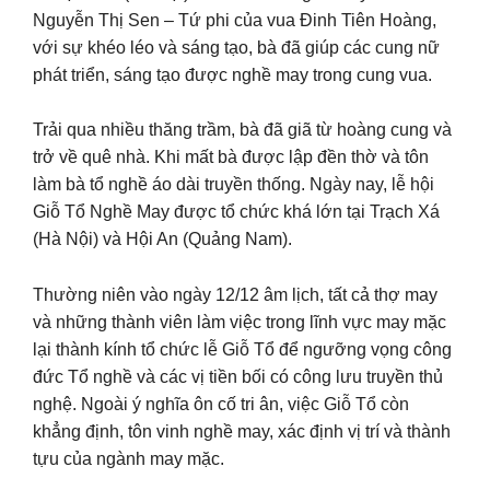
Nguyễn Thị Sen – Tứ phi của vua Đinh Tiên Hoàng,
với sự khéo léo và sáng tạo, bà đã giúp các cung nữ
phát triển, sáng tạo được nghề may trong cung vua.
Trải qua nhiều thăng trầm, bà đã giã từ hoàng cung và
trở về quê nhà. Khi mất bà được lập đền thờ và tôn
làm bà tổ nghề áo dài truyền thống. Ngày nay, lễ hội
Giỗ Tổ Nghề May được tổ chức khá lớn tại Trạch Xá
(Hà Nội) và Hội An (Quảng Nam).
Thường niên vào ngày 12/12 âm lịch, tất cả thợ may
và những thành viên làm việc trong lĩnh vực may mặc
lại thành kính tổ chức lễ Giỗ Tổ để ngưỡng vọng công
đức Tổ nghề và các vị tiền bối có công lưu truyền thủ
nghệ. Ngoài ý nghĩa ôn cố tri ân, việc Giỗ Tổ còn
khẳng định, tôn vinh nghề may, xác định vị trí và thành
tựu của ngành may mặc.