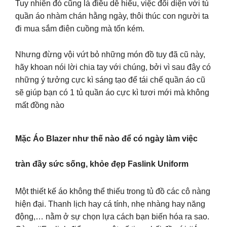
Tuy nhiên đó cũng là điều dễ hiểu, việc đối diện với tủ
quần áo nhàm chán hằng ngày, thôi thúc con người ta
đi mua sắm điên cuồng mà tốn kém.
Nhưng đừng vội vứt bỏ những món đồ tuy đã cũ này,
hãy khoan nói lời chia tay với chúng, bởi vì sau đây có
những ý tưởng cực kì sáng tạo để tái chế quần áo cũ
sẽ giúp bạn có 1 tủ quần áo cực kì tươi mới mà không
mất đồng nào
Mặc Áo Blazer như thế nào để có ngày làm việc
tràn đầy sức sống, khỏe đẹp Faslink Uniform
Một thiết kế áo không thể thiếu trong tủ đồ các cô nàng
hiện đại. Thanh lịch hay cá tính, nhẹ nhàng hay năng
động,… nằm ở sự chọn lựa cách bạn biến hóa ra sao.