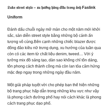
𝔏𝔲𝔨𝔢 𝔰𝔱𝔯𝔢𝔢𝔱 𝔰𝔱𝔶𝔩𝔢 – 𝔵𝔲 𝔥𝔲̛𝔬̛́𝔫𝔤 𝔥𝔞̀𝔫𝔤 đ𝔞̂̀𝔲 𝔱𝔯𝔬𝔫𝔤 𝔞̉𝔫𝔥 Faslink
Uniform
Đánh dấu chuỗi ngày mở màn cho một năm mới khởi
sắc, sàn diễn street style bằng những bộ cánh ấn
tượng vô cùng.Bên cạnh những chiếc blazer được
đông đảo kiều nữ trưng dụng, xu hướng của tuần qua
còn có các item từ chất liệu denim, tweed… Với ý
tưởng mix đồ sáng tạo, dàn sao không chỉ tôn dáng,
tôn phong cách thành công mà còn lan tỏa cảm hứng
mặc đẹp ngay trong những ngày đầu năm.
Một giải pháp tuyệt vời cho phép bạn thể hiện những
bộ trang phục hấp dẫn trong những khu vực như vậy
là phong cách đường phố hay nói cách khác là phong
cách trang phục dạo phố.