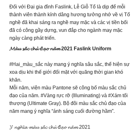
Đối với Đại gia đình Faslink, Lễ Giỗ Tổ là dịp để mỗi
thành viên thành kính dâng hương tưởng nhớ về vị Tổ
nghề đã khai sáng ra nghề may mặc và các vị tiền bối
đã có công gầy dựng, vun đắp cho ngành may mặc
ngày càng phát triển.
𝓜𝓪̀𝓾 𝓼𝓪̆́𝓬 𝓬𝓱𝓾̉ đ𝓪̣𝓸 𝓷𝓪̆𝓶 2021 Faslink Uniform
#Hai_màu_sắc này mang ý nghĩa sâu sắc, thể hiện sự
xoa dịu khi thế giới đối mặt với quãng thời gian khó
khăn.
Mỗi năm, viện màu Pantone sẽ công bố màu sắc chủ
đạo của năm. #Vàng rực rỡ (Illuminating) và #Xám tối
thượng (Ultimate Gray). Bộ đôi màu sắc chủ đạo của
năm mang ý nghĩa “ánh sáng cuối đường hầm”.
𝓨́ 𝓷𝓰𝓱𝓲̃𝓪 𝓶𝓪̀𝓾 𝓼𝓪̆́𝓬 𝓬𝓱𝓾̉ đ𝓪̣𝓸 𝓷𝓪̆𝓶 2021