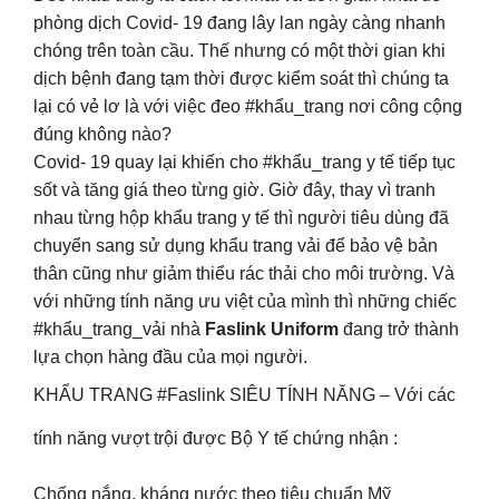
phòng dịch Covid- 19 đang lây lan ngày càng nhanh
chóng trên toàn cầu. Thế nhưng có một thời gian khi
dịch bệnh đang tạm thời được kiểm soát thì chúng ta
lại có vẻ lơ là với việc đeo #khẩu_trang nơi công cộng
đúng không nào?
Covid- 19 quay lại khiến cho #khẩu_trang y tế tiếp tục
sốt và tăng giá theo từng giờ. Giờ đây, thay vì tranh
nhau từng hộp khẩu trang y tế thì người tiêu dùng đã
chuyển sang sử dụng khẩu trang vải để bảo vệ bản
thân cũng như giảm thiểu rác thải cho môi trường. Và
với những tính năng ưu việt của mình thì những chiếc
#khẩu_trang_vải nhà
Faslink Uniform
đang trở thành
lựa chọn hàng đầu của mọi người.
KHẨU TRANG #Faslink SIÊU TÍNH NĂNG – Với các
tính năng vượt trội được Bộ Y tế chứng nhận :
Chống nắng, kháng nước theo tiêu chuẩn Mỹ