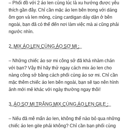
– Phối đồ với 2 áo len cùng lúc là xu hướng được yêu
thích gần đây. Chỉ cần mặc áo len bên trong với dáng
ôm gọn và len mỏng, cùng cardigan dày dặn ở bên
ngoài, bạn đã có thể đến nơi làm việc mà ai cũng phải
ngước nhìn.
2͟.͟ ͟M͟I͟X͟ ͟Á͟O͟ ͟L͟E͟N͟ ͟C͟Ù͟N͟G͟ ͟Á͟O͟ ͟S͟Ơ͟ ͟M͟I͟ ͟:͟
– Những chiếc áo sơ mi công sở đã khá nhàm chán
với bạn? Vậy thì hãy thử ngay cách mix áo len cho
nàng công sở bằng cách phối cùng áo sơ mi. Chỉ cần
mặc thêm chiếc áo len bên ngoài, bạn sẽ tạo nên hình
ảnh mới mẻ khác với ngày thường ngay thôi!
3͟.͟ ͟Á͟O͟ ͟S͟Ơ͟ ͟M͟I͟ ͟T͟R͟Ắ͟N͟G͟ ͟M͟I͟X͟ ͟C͟Ù͟N͟G͟ ͟Á͟O͟ ͟L͟E͟N͟ ͟G͟I͟L͟E͟ ͟:͟
– Nếu đã mê mẩn áo len, không thể nào bỏ qua những
chiếc áo len gile phải không? Chỉ cần bạn phối cùng