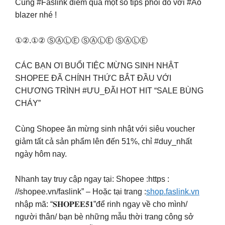
Cùng #Faslink điểm qua một số tips phối đồ với #Áo
blazer nhé !
①②.①② ⓈⒶⓁⒺ ⓈⒶⓁⒺ ⓈⒶⓁⒺ
CÁC BẠN ƠI BUỔI TIỆC MỪNG SINH NHẬT
SHOPEE ĐÃ CHÍNH THỨC BẮT ĐẦU VỚI
CHƯƠNG TRÌNH #ƯU_ĐÃI HOT HIT “SALE BÙNG
CHÁY”
Cùng Shopee ăn mừng sinh nhật với siêu voucher
giảm tất cả sản phẩm lên đến 51%, chỉ #duy_nhất
ngày hôm nay.
Nhanh tay truy cập ngay tại: Shopee :https :
//shopee.vn/faslink” – Hoặc tại trang :
shop.faslink.vn
nhập mã: “𝐒𝐇𝐎𝐏𝐄𝐄𝟓𝟏”để rinh ngay về cho mình/
người thân/ bạn bè những mẫu thời trang công sở