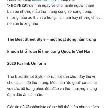
“𝐒𝐇𝐎𝐏𝐄𝐄𝟓𝟏”để rinh ngay về cho mình/ người thân/
bạn bè những mẫu thời trang công sở sang trọng,
những mẫu áo thun trẻ trung, lịch lãm hay những chiếc
nón ấn tương nhé
The Best Street Style – một hoạt động nằm trong
khuôn khổ Tuần lễ thời trang Quốc tế Việt Nam
2020 Faslink Uniform
The Best Street Style mở ra một sân chơi đầy thú vị
cho các tín đồ thời trang. Một màn “đọ gout” cực chất
với các bộ trang phục độc đáo và thời thượng, mang
đậm dấu ấn cá nhân.
Các tín đồ #fashionista có cơ hội thể hiện phong cách