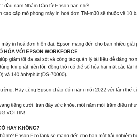
“lộc” đầu năm Nhâm Dần từ Epson bạn nhé!
àn cao cấp mô phỏng máy in hoá đơn TM-m30 sẽ thuộc về 10 b
 máy in hoá đơn hiện đại, Epson mang đến cho bạn nhiều giải 
 SỐ HÓA VỚI EPSON WORKFORCE
giảm tối đa sai sót và công tác quản lý tài liệu dễ dàng hơn
ùng khi phát hiện lỗi, đồng thời có thể số hóa hai mặt các tài 
0) và 140 ảnh/phút (DS-70000).
ường. Hãy cùng Epson chào đón năm mới 2022 với tâm thế củ
ang tiếng cười, tràn đầy sức khỏe, một năm mới trăm điều như
 VỘI TIN!
 CÓ HAY KHÔNG?
ận hành? Epson EcoTank sẽ mang đến cho bạn một trải nghiệm hoàn