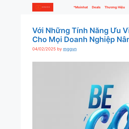
Skip
*Moinhat
Deals
Thương Hiệu
to
content
Với Những Tính Năng Ưu Vi
Cho Mọi Doanh Nghiệp Nân
04/02/2025
by
mggvn