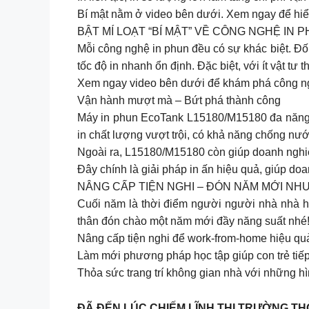
Bí mật nằm ở video bên dưới. Xem ngay để hiểu
BẬT MÍ LOẠT “BÍ MẬT” VỀ CÔNG NGHỆ IN
Mỗi công nghệ in phun đều có sự khác biệt. Đố
tốc độ in nhanh ổn định. Đặc biệt, với ít vật t
Xem ngay video bên dưới để khám phá công n
Vận hành mượt mà – Bứt phá thành công
Máy in phun EcoTank L15180/M15180 đa năng, c
in chất lượng vượt trội, có khả năng chống nư
Ngoài ra, L15180/M15180 còn giúp doanh nghiệ
Đây chính là giải pháp in ấn hiệu quả, giúp d
NÂNG CẤP TIỆN NGHI – ĐÓN NĂM MỚI NH
Cuối năm là thời điểm người người nhà nhà 
thân đón chào một năm mới đầy năng suất nhé
Nâng cấp tiện nghi để work-from-home hiệu quả
Làm mới phương pháp học tập giúp con trẻ tiế
Thỏa sức trang trí không gian nhà với những h
ĐÃ ĐẾN LÚC CHIẾM LĨNH THỊ TRƯỜNG T