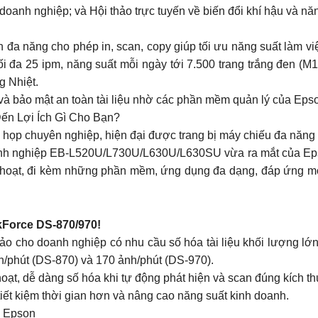
oanh nghiệp; và Hội thảo trực tuyến về biến đổi khí hậu và n
 đa năng cho phép in, scan, copy giúp tối ưu năng suất làm v
 tối đa 25 ipm, năng suất mỗi ngày tới 7.500 trang trắng đen (
g Nhiệt.
 và bảo mật an toàn tài liệu nhờ các phần mềm quản lý của Eps
ến Lợi Ích Gì Cho Bạn?
họp chuyên nghiệp, hiện đại được trang bị máy chiếu đa năng
h nghiệp EB-L520U/L730U/L630U/L630SU vừa ra mắt của Epso
h hoạt, đi kèm những phần mềm, ứng dụng đa dạng, đáp ứng m
kForce DS-870/970!
 cho doanh nghiệp có nhu cầu số hóa tài liệu khối lượng lớn 
nh/phút (DS-870) và 170 ảnh/phút (DS-970).
ạt, dễ dàng số hóa khi tự động phát hiện và scan đúng kích thướ
tiết kiệm thời gian hơn và nâng cao năng suất kinh doanh.
ừ Epson