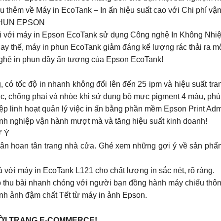
 thêm về Máy in EcoTank – In ấn hiệu suất cao với Chi phí vậ
 PHUN EPSON
i với máy in Epson EcoTank sử dụng Công nghệ In Không Nhiệt, 
ư thay thế, máy in phun EcoTank giảm đáng kể lượng rác thải ra m
ghệ in phun đầy ấn tượng của Epson EcoTank!
ó tốc độ in nhanh không đổi lên đến 25 ipm và hiệu suất tr
ớc, chống phai và nhòe khi sử dụng bộ mực pigment 4 màu, phù
p linh hoạt quản lý việc in ấn bằng phần mềm Epson Print Adm
oanh nghiệp vận hành mượt mà và tăng hiệu suất kinh doanh!
Ư Ý
hân hoan tân trang nhà cửa. Ghé xem những gợi ý về sản phẩ
!
 với máy in EcoTank L121 cho chất lượng in sắc nét, rõ ràng.
p thu bài nhanh chóng với người bạn đồng hành máy chiếu thôn
ình ảnh đậm chất Tết từ máy in ảnh Epson.
HỜI TRANG E-COMMERCE!