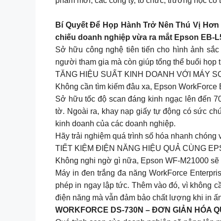
phẩm mới, các công ty, tổ chức, trường học có t
Bí Quyết Để Họp Hành Trở Nên Thú Vị Hơn 
chiếu doanh nghiệp vừa ra mắt Epson EB-L5
Sở hữu công nghệ tiên tiến cho hình ảnh sắc n
người tham gia mà còn giúp tổng thể buổi họp 
TĂNG HIỆU SUẤT KINH DOANH VỚI MÁY 
Không cần tìm kiếm đâu xa, Epson WorkForce E
Sở hữu tốc độ scan đáng kinh ngạc lên đến 7
tờ. Ngoài ra, khay nạp giấy tự động có sức chứ
kinh doanh của các doanh nghiệp.
Hãy trải nghiệm quá trình số hóa nhanh chóng
TIẾT KIỆM ĐIỆN NĂNG HIỆU QUẢ CÙNG 
Không nghi ngờ gì nữa, Epson WF-M21000 sẽ giả
Máy in đen trắng đa năng WorkForce Enterpr
phép in ngay lập tức. Thêm vào đó, vì không cầ
điện năng mà vẫn đảm bảo chất lượng khi in ấ
WORKFORCE DS-730N – ĐƠN GIẢN HÓA Q