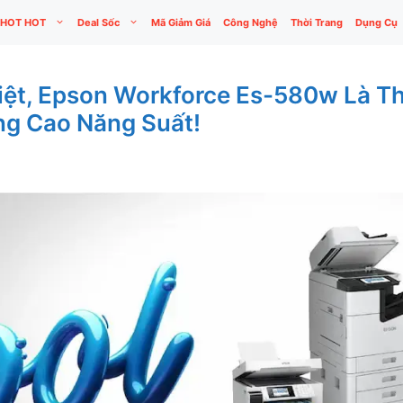
HOT HOT
Deal Sốc
Mã Giảm Giá
Công Nghệ
Thời Trang
Dụng Cụ
ệt, Epson Workforce Es-580w Là Th
g Cao Năng Suất!