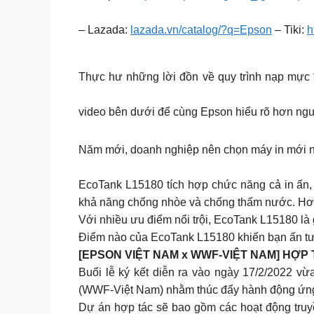
– Lazada:
lazada.vn/catalog/?q=Epson
– Tiki:
h
Thực hư những lời đồn về quy trình nạp mực “
video bên dưới để cùng Epson hiểu rõ hơn ng
Năm mới, doanh nghiệp nên chọn máy in mới 
EcoTank L15180 tích hợp chức năng cả in ấn,
khả năng chống nhòe và chống thấm nước. Hơn 
Với nhiều ưu điểm nổi trội, EcoTank L15180 là
Điểm nào của EcoTank L15180 khiến bạn ấn tượ
[EPSON VIỆT NAM x WWF-VIỆT NAM] HỢ
Buổi lễ ký kết diễn ra vào ngày 17/2/2022 v
(WWF-Việt Nam) nhằm thúc đẩy hành động ứng p
Dự án hợp tác sẽ bao gồm các hoạt động truyề