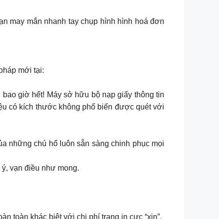
ạn may mắn nhanh tay chụp hình hình hoá đơn
pháp mới tại:
 bao giờ hết! Máy sở hữu bộ nạp giấy thông tin
liệu có kích thước không phổ biến được quét với
a những chú hổ luôn sẵn sàng chinh phục mọi
 ý, vạn điều như mong.
 toàn khác biệt với chi phí trang in cực “xịn”.