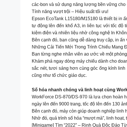
các-bon và sử dụng năng lượng bền vững cho d
Tính năng vượt trội – Hiệu suất tối ưu!
Epson EcoTank L15180/M15180 là thiết bị in ấn
tự động lên đến khổ A3, in liên tục với tốc độ
kiệm điện và nhiên liệu nhờ công nghệ In Khôn
Bên cạnh đó, bạn cũng dễ dàng truy cập, in ấn
Những Cải Tiến Mới Trong Trình Chiếu Mang Đ
Bạn từng nghe nhân viên ao ước về một phòng 
Khám phá ngay dòng máy chiếu dành cho doan
sắc nét, tươi sáng hơn cùng góc ống kính lin
cũng như tổ chức giáo dục.
Số hóa nhanh chóng và linh hoạt cùng Wor
WorkForce DS-870/DS-970 là lựa chọn hoàn hảo
ngày lên đến 9000 trang, tốc độ lên đến 130 ả
Bên cạnh đó, máy còn giúp doanh nghiệp linh ho
Nhờ đó, quá trình số hóa “mượt mà”, linh hoạt, 
[Minigame] Tìm “2022” – Rinh Quà Độc Đáo T