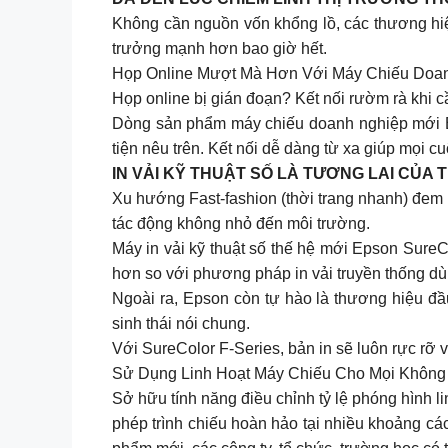
Không cần nguồn vốn khổng lồ, các thương hiệu
trưởng mạnh hơn bao giờ hết.
Họp Online Mượt Mà Hơn Với Máy Chiếu Doa
Họp online bị gián đoạn? Kết nối rườm rà khi c
Dòng sản phẩm máy chiếu doanh nghiệp mới E
tiện nêu trên. Kết nối dễ dàng từ xa giúp mọi 
IN VẢI KỸ THUẬT SỐ LÀ TƯƠNG LAI CỦA
Xu hướng Fast-fashion (thời trang nhanh) đem 
tác động không nhỏ đến môi trường.
Máy in vải kỹ thuật số thế hệ mới Epson SureCol
hơn so với phương pháp in vải truyền thống dù 
Ngoài ra, Epson còn tự hào là thương hiệu 
sinh thái nói chung.
Với SureColor F-Series, bản in sẽ luôn rực rỡ v
Sử Dụng Linh Hoạt Máy Chiếu Cho Mọi Không
Sở hữu tính năng điều chỉnh tỷ lệ phóng hình
phép trình chiếu hoàn hảo tại nhiều khoảng c