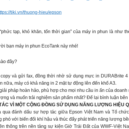
ttps://tiki.vn/thuong-hieu/epson
phức tạp, khó khăn, tốn thời gian” của máy in phun là như 
ười bạn máy in phun EcoTank này nhé!
nào đây?
 copy và gửi fax, đồng thời nhờ sử dụng mực in DURABrite 4
nữa, máy có khả năng in 2 mặt tự động lên đến khổ A3.
 giải pháp hoàn hảo, phù hợp cho mọi nhu cầu in ấn của doanh 
ng và muốn trải nghiệm sản phẩm nhất? Để lại bình luận bên
P TÁC VÌ MỘT CỘNG ĐỒNG SỬ DỤNG NĂNG LƯỢNG HIỆU 
ừa qua đánh dấu sự hợp tác giữa Epson Việt Nam và Tổ chức
hó với biến đổi khí hậu và thúc đẩy phát triển năng lượng bề
n thông trên nền tảng sự kiện Giờ Trái Đất của WWF-Việt Nam;