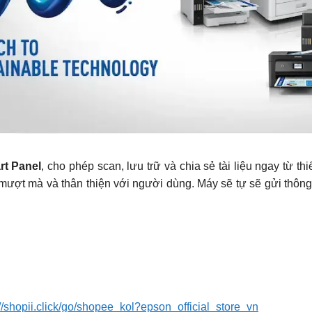
t Panel
, cho phép scan, lưu trữ và chia sẻ tài liệu ngay từ t
mượt mà và thân thiện với người dùng. Máy sẽ tự sẽ gửi thông 
://shopii.click/go/shopee_kol?epson_official_store_vn