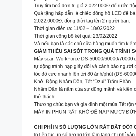
Truy tìm hoá đơn trị giá 2.022.000Đ để rước 
Quà tặng hấp dẫn là chiếc đồng hồ LCD để b
2.022.0000Đ, đồng thời tag tên 2 người bạn.
Thời gian diễn ra: 11/02 – 18/02/2022
Thời gian công bố kết quả: 23/02/2022
Và nếu bạn là các chủ cửa hàng muốn tìm kiếm
GIẢM THIỂU SAI SÓT TRONG QUÁ TRÌNH
Máy scan WorkForce DS-50000/60000/70000 giúp 
tự động tránh nạp giấy đôi và cảnh báo người d
tốc độ cực nhanh lên tới 80 ảnh/phút (DS-6000
Khởi Động Nhâm Dần, Tết “Dzui” Trăm Phần
Nhâm Dần là năm của sự dũng mãnh và kiên c
thử thách!
Thương chúc bạn và gia đình một mùa Tết rộn v
MÁY IN PHUN RẤT KHÓ ĐỂ NẠP MỰC? ĐỪNG
CHI PHÍ IN SỐ LƯỢNG LỚN RẤT ĐẮT ĐỎ?
In liên tục, in số lượng lớn làm tăng chi phí v