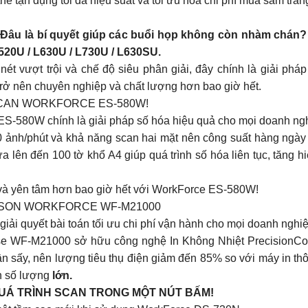
hể tận dụng tối đa hiệu suất và tối ưu hoá chi phí mua sắm trang
Đâu là bí quyết giúp các buổi họp không còn nhàm chán
20U / L630U / L730U / L630SU.
ét vượt trội và chế độ siêu phân giải, đây chính là giải pháp
trở nên chuyên nghiệp và chất lượng hơn bao giờ hết.
SCAN WORKFORCE ES-580W!
S-580W chính là giải pháp số hóa hiệu quả cho mọi doanh ng
0 ảnh/phút và khả năng scan hai mặt nên công suất hàng ngà
a lên đến 100 tờ khổ A4 giúp quá trình số hóa liên tục, tăng 
 và yên tâm hơn bao giờ hết với WorkForce ES-580W!
EPSON WORKFORCE WF-M21000
i quyết bài toán tối ưu chi phí vận hành cho mọi doanh nghiệ
ise WF-M21000 sở hữu công nghệ In Không Nhiệt PrecisionCor
n sấy, nên lượng tiêu thụ điện giảm đến 85% so với máy in thô
n số lượng
lớn.
UÁ TRÌNH SCAN TRONG MỘT NÚT BẤM!