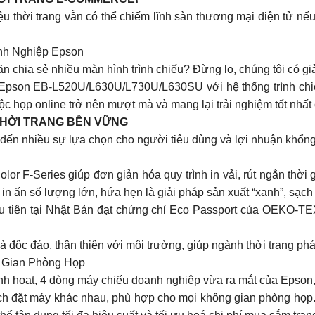
 thời trang vẫn có thể chiếm lĩnh sàn thương mại điện tử nếu
nh Nghiệp Epson
ần chia sẻ nhiều màn hình trình chiếu? Đừng lo, chúng tôi có gi
pson EB-L520U/L630U/L730U/L630SU với hệ thống trình chiếu
cuộc họp online trở nên mượt mà và mang lại trải nghiệm tốt nhấ
 THỜI TRANG BỀN VỮNG
đến nhiều sự lựa chọn cho người tiêu dùng và lợi nhuận khổng 
or F-Series giúp đơn giản hóa quy trình in vải, rút ngắn thời g
in ấn số lượng lớn, hứa hẹn là giải pháp sản xuất “xanh”, sạch
đầu tiên tại Nhật Bản đạt chứng chỉ Eco Passport của OEKO-
à độc đáo, thân thiện với môi trường, giúp ngành thời trang phá
 Gian Phòng Họp
 linh hoạt, 4 dòng máy chiếu doanh nghiệp vừa ra mắt của Eps
ách đặt máy khác nhau, phù hợp cho mọi không gian phòng họ