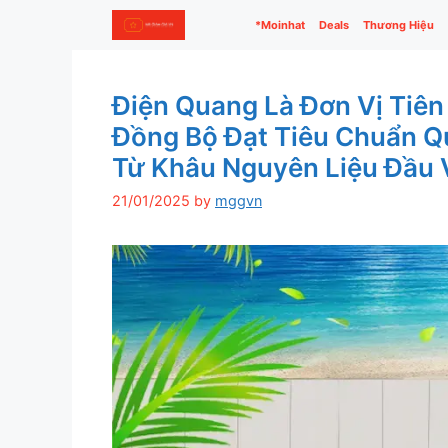
Skip
*Moinhat
Deals
Thương Hiệu
to
content
Điện Quang Là Đơn Vị Tiê
Đồng Bộ Đạt Tiêu Chuẩn Q
Từ Khâu Nguyên Liệu Đầu 
21/01/2025
by
mggvn