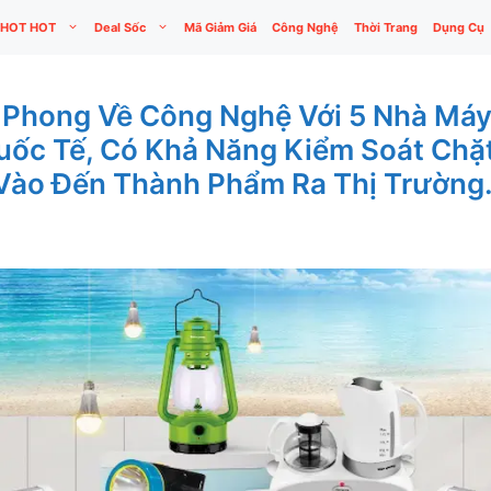
HOT HOT
Deal Sốc
Mã Giảm Giá
Công Nghệ
Thời Trang
Dụng Cụ
n Phong Về Công Nghệ Với 5 Nhà Má
uốc Tế, Có Khả Năng Kiểm Soát Chặt
Vào Đến Thành Phẩm Ra Thị Trường