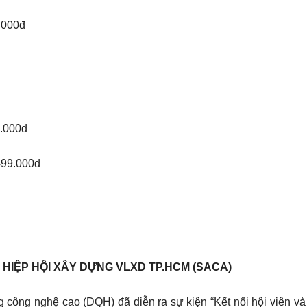
.000đ
9.000đ
.499.000đ
 HIỆP HỘI XÂY DỰNG VLXD TP.HCM (SACA)
 công nghệ cao (DQH) đã diễn ra sự kiện “Kết nối hội viên 