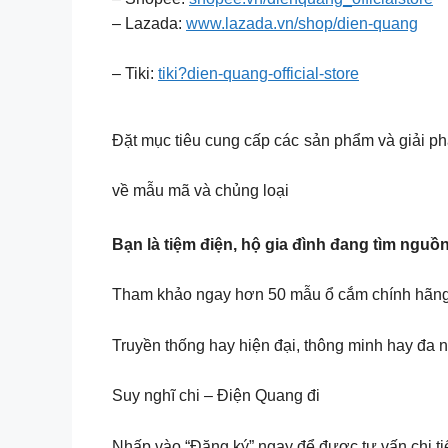
– Lazada:
www.lazada.vn/shop/dien-quang
– Tiki:
tiki?dien-quang-official-store
Đặt mục tiêu cung cấp các sản phẩm và giải ph
về mẫu mã và chủng loại
Bạn là tiệm điện, hộ gia đình đang tìm ngu
Tham khảo ngay hơn 50 mẫu ổ cắm chính hãng 
Truyền thống hay hiện đại, thông minh hay đa
Suy nghĩ chi – Điện Quang đi
Nhấp vào “Đăng ký” ngay để được tư vấn chi tiế