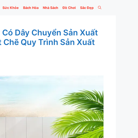
Sức Khỏe
Bách Hóa
Nhà Sách
Đồ Chơi
Sắc Đẹp
y Có Dây Chuyển Sản Xuất
 Chẽ Quy Trình Sản Xuất
.