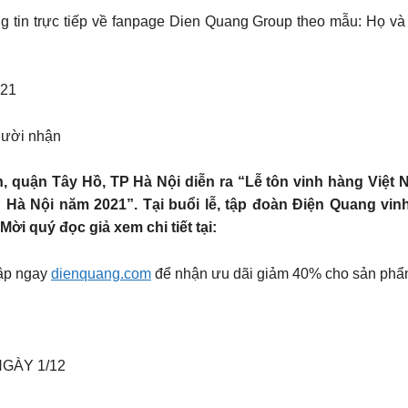
g tin trực tiếp về fanpage Dien Quang Group theo mẫu: Họ và 
021
gười nhận
ơn, quận Tây Hồ, TP Hà Nội diễn ra “Lễ tôn vinh hàng Việt
 Hà Nội năm 2021”. Tại buổi lễ, tập đoàn Điện Quang vi
ời quý đọc giả xem chi tiết tại:
cập ngay
dienquang.com
để nhận ưu dãi giảm 40% cho sản phẩ
ÀY 1/12 ️