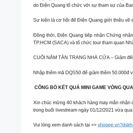
do Điện Quang tổ chức với sự tham sự của Ba
Sự kiện là cơ hội để Điện Quang giới thiệu v
Đồng thời, Điện Quang tiếp nhận Chứng nhận 
TP.HCM (SACA) và tổ chức tour tham quan Nh
CUỐI NĂM TÂN TRANG NHÀ CỬA – Giảm đến 4
Nhập thêm mã DQS50 để giảm thêm 50.000đ và
️ CÔNG BỐ KẾT QUẢ MINI GAME VÒNG QUAY
Xin chúc mừng 40 khách hàng may mắn nhận đ
trong buổi livestream ngày 01/12/2021 vừa qua
Vui lòng xem danh sách tại >>
shopee.vn?dskh-