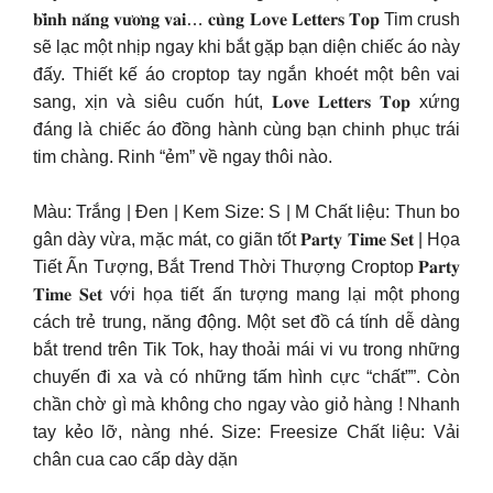
𝐛𝐢̀𝐧𝐡 𝐧𝐚̆́𝐧𝐠 𝐯𝐮̛𝐨̛𝐧𝐠 𝐯𝐚𝐢… 𝐜𝐮̀𝐧𝐠 𝐋𝐨𝐯𝐞 𝐋𝐞𝐭𝐭𝐞𝐫𝐬 𝐓𝐨𝐩 Tim crush
sẽ lạc một nhịp ngay khi bắt gặp bạn diện chiếc áo này
đấy. Thiết kế áo croptop tay ngắn khoét một bên vai
sang, xịn và siêu cuốn hút, 𝐋𝐨𝐯𝐞 𝐋𝐞𝐭𝐭𝐞𝐫𝐬 𝐓𝐨𝐩 xứng
đáng là chiếc áo đồng hành cùng bạn chinh phục trái
tim chàng. Rinh “ẻm” về ngay thôi nào.
Màu: Trắng | Đen | Kem Size: S | M Chất liệu: Thun bo
gân dày vừa, mặc mát, co giãn tốt
𝐏𝐚𝐫𝐭𝐲 𝐓𝐢𝐦𝐞 𝐒𝐞𝐭 | Họa
Tiết Ấn Tượng, Bắt Trend Thời Thượng Croptop 𝐏𝐚𝐫𝐭𝐲
𝐓𝐢𝐦𝐞 𝐒𝐞𝐭 với họa tiết ấn tượng mang lại một phong
cách trẻ trung, năng động. Một set đồ cá tính dễ dàng
bắt trend trên Tik Tok, hay thoải mái vi vu trong những
chuyến đi xa và có những tấm hình cực “chất””. Còn
chần chờ gì mà không cho ngay vào giỏ hàng ! Nhanh
tay kẻo lỡ, nàng nhé. Size: Freesize Chất liệu: Vải
chân cua cao cấp dày dặn