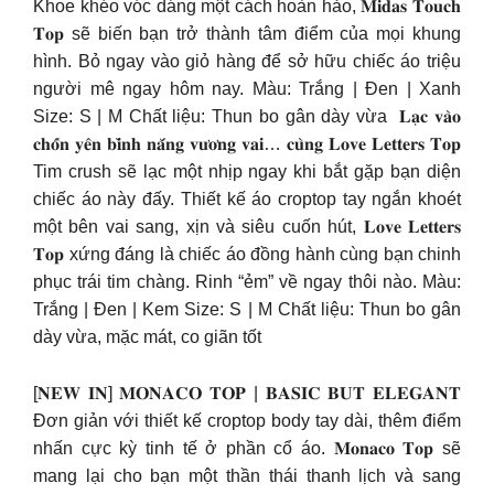
Khoe khéo vóc dáng một cách hoàn hảo, 𝐌𝐢𝐝𝐚𝐬 𝐓𝐨𝐮𝐜𝐡
𝐓𝐨𝐩 sẽ biến bạn trở thành tâm điểm của mọi khung
hình. Bỏ ngay vào giỏ hàng để sở hữu chiếc áo triệu
người mê ngay hôm nay. Màu: Trắng | Đen | Xanh
Size: S | M Chất liệu: Thun bo gân dày vừa ️ 𝐋𝐚̣𝐜 𝐯𝐚̀𝐨
𝐜𝐡𝐨̂́𝐧 𝐲𝐞̂𝐧 𝐛𝐢̀𝐧𝐡 𝐧𝐚̆́𝐧𝐠 𝐯𝐮̛𝐨̛𝐧𝐠 𝐯𝐚𝐢… 𝐜𝐮̀𝐧𝐠 𝐋𝐨𝐯𝐞 𝐋𝐞𝐭𝐭𝐞𝐫𝐬 𝐓𝐨𝐩
Tim crush sẽ lạc một nhịp ngay khi bắt gặp bạn diện
chiếc áo này đấy. Thiết kế áo croptop tay ngắn khoét
một bên vai sang, xịn và siêu cuốn hút, 𝐋𝐨𝐯𝐞 𝐋𝐞𝐭𝐭𝐞𝐫𝐬
𝐓𝐨𝐩 xứng đáng là chiếc áo đồng hành cùng bạn chinh
phục trái tim chàng. Rinh “ẻm” về ngay thôi nào. Màu:
Trắng | Đen | Kem Size: S | M Chất liệu: Thun bo gân
dày vừa, mặc mát, co giãn tốt
[𝐍𝐄𝐖 𝐈𝐍] 𝐌𝐎𝐍𝐀𝐂𝐎 𝐓𝐎𝐏 | 𝐁𝐀𝐒𝐈𝐂 𝐁𝐔𝐓 𝐄𝐋𝐄𝐆𝐀𝐍𝐓
Đơn giản với thiết kế croptop body tay dài, thêm điểm
nhấn cực kỳ tinh tế ở phần cổ áo. 𝐌𝐨𝐧𝐚𝐜𝐨 𝐓𝐨𝐩 sẽ
mang lại cho bạn một thần thái thanh lịch và sang