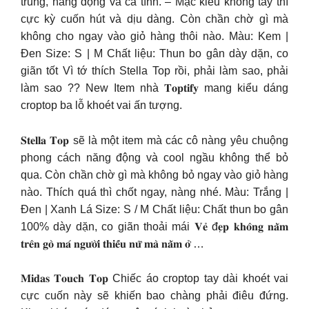
trung, năng động và cá tính. – Mặc kiểu không tay thì
cực kỳ cuốn hút và dịu dàng. Còn chần chờ gì mà
không cho ngay vào giỏ hàng thôi nào. Màu: Kem |
Đen Size: S | M Chất liệu: Thun bo gân dày dặn, co
giãn tốt Vì tớ thích Stella Top rồi, phải làm sao, phải
làm sao ?? New Item nhà 𝐓𝐨𝐩𝐭𝐢𝐟𝐲 mang kiểu dáng
croptop ba lỗ khoét vai ấn tượng.
𝐒𝐭𝐞𝐥𝐥𝐚 𝐓𝐨𝐩 sẽ là một item mà các cô nàng yêu chuộng
phong cách năng động và cool ngầu không thể bỏ
qua. Còn chần chờ gì mà không bỏ ngay vào giỏ hàng
nào. Thích quá thì chốt ngay, nàng nhé. Màu: Trắng |
Đen | Xanh Lá Size: S / M Chất liệu: Chất thun bo gân
100% dày dặn, co giãn thoải mái 𝐕𝐞̉ đ𝐞̣𝐩 𝐤𝐡𝐨̂𝐧𝐠 𝐧𝐚̆̀𝐦
𝐭𝐫𝐞̂𝐧 𝐠𝐨̀ 𝐦𝐚́ 𝐧𝐠𝐮̛𝐨̛̀𝐢 𝐭𝐡𝐢𝐞̂́𝐮 𝐧𝐮̛̃ 𝐦𝐚̀ 𝐧𝐚̆̀𝐦 𝐨̛̉ …
𝐌𝐢𝐝𝐚𝐬 𝐓𝐨𝐮𝐜𝐡 𝐓𝐨𝐩 Chiếc áo croptop tay dài khoét vai
cực cuốn này sẽ khiến bao chàng phải điêu đứng.