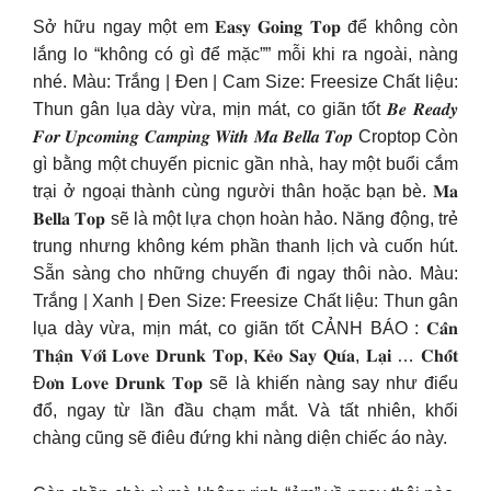
Sở hữu ngay một em 𝐄𝐚𝐬𝐲 𝐆𝐨𝐢𝐧𝐠 𝐓𝐨𝐩 để không còn
lắng lo “không có gì để mặc”” mỗi khi ra ngoài, nàng
nhé. Màu: Trắng | Đen | Cam Size: Freesize Chất liệu:
Thun gân lụa dày vừa, mịn mát, co giãn tốt 𝑩𝒆 𝑹𝒆𝒂𝒅𝒚
𝑭𝒐𝒓 𝑼𝒑𝒄𝒐𝒎𝒊𝒏𝒈 𝑪𝒂𝒎𝒑𝒊𝒏𝒈 𝑾𝒊𝒕𝒉 𝑴𝒂 𝑩𝒆𝒍𝒍𝒂 𝑻𝒐𝒑 Croptop Còn
gì bằng một chuyến picnic gần nhà, hay một buổi cắm
trại ở ngoại thành cùng người thân hoặc bạn bè. 𝐌𝐚
𝐁𝐞𝐥𝐥𝐚 𝐓𝐨𝐩 sẽ là một lựa chọn hoàn hảo. Năng động, trẻ
trung nhưng không kém phần thanh lịch và cuốn hút.
Sẵn sàng cho những chuyến đi ngay thôi nào. Màu:
Trắng | Xanh | Đen Size: Freesize Chất liệu: Thun gân
lụa dày vừa, mịn mát, co giãn tốt CẢNH BÁO : 𝐂𝐚̂̉𝐧
𝐓𝐡𝐚̣̂𝐧 𝐕𝐨̛́𝐢 𝐋𝐨𝐯𝐞 𝐃𝐫𝐮𝐧𝐤 𝐓𝐨𝐩, 𝐊𝐞̉𝐨 𝐒𝐚𝐲 𝐐𝐮́𝐚, 𝐋𝐚̣𝐢 … 𝐂𝐡𝐨̂́𝐭
Đ𝐨̛𝐧 𝐋𝐨𝐯𝐞 𝐃𝐫𝐮𝐧𝐤 𝐓𝐨𝐩 sẽ là khiến nàng say như điểu
đổ, ngay từ lần đầu chạm mắt. Và tất nhiên, khối
chàng cũng sẽ điêu đứng khi nàng diện chiếc áo này. ️