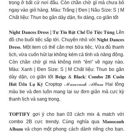
trọng ở bất cứ nơi đâu. Còn chần chờ gì mà chưa bỏ
ngay vào giỏ hàng. Màu: Trắng | Đen | Nâu Size: S | M
Chất liệu: Thun bo gân dày dặn, fix dáng, co giãn tốt
𝐍𝐢𝐠𝐡𝐭 𝐃𝐚𝐧𝐜𝐞𝐬 𝐃𝐫𝐞𝐬𝐬 | 𝐓𝐮̛̣ 𝐓𝐢𝐧 𝐁𝐚̣̂𝐭 𝐂𝐡𝐞̂́ Đ𝐨̣̂ 𝐓𝐢𝐞̣̂𝐜 𝐓𝐮̀𝐧𝐠 Lên
đồ cho buổi tiệc sắp tới. Chuyện nhỏ với 𝐍𝐢𝐠𝐡𝐭 𝐃𝐚𝐧𝐜𝐞𝐬
𝐃𝐫𝐞𝐬𝐬. Một item có thể cân mọi bữa tiệc. Vừa đủ thanh
lịch, vừa cuốn hút lại không kém cá tính và năng động.
Còn chần chờ gì mà không rinh “ẻm” về ngay nào.
Màu: Xanh | Đen Size: S | M Chất liệu: Thun bo gân
dày dặn, co giãn tốt 𝐁𝐞𝐢𝐠𝐞 & 𝐁𝐥𝐚𝐜𝐤: 𝐂𝐨𝐦𝐛𝐨 𝟐𝐁 𝐂𝐮𝐨̂́𝐧
𝐇𝐮́𝐭 Đ𝐞̂́𝐧 𝐋𝐚̣ 𝐊𝐲̀ Croptop ℳ𝒶𝓃ℴ𝒸𝒶𝓃𝒽 𝒜𝓁𝒷𝓊𝓂 Hai tông
màu be và đen luôn mang lại sự đơn giản mà cực kỳ
thanh lịch và sang trọng.
𝐓𝐎𝐏𝐓𝐈𝐅𝐘 gợi ý cho bạn 03 cách mix & match với
combo 2B cực trendy. Cùng nghía qua 𝐌𝐚𝐧𝐨𝐜𝐚𝐧𝐡
𝐀𝐥𝐛𝐮𝐦 và chọn một phong cách dành riêng cho bạn.