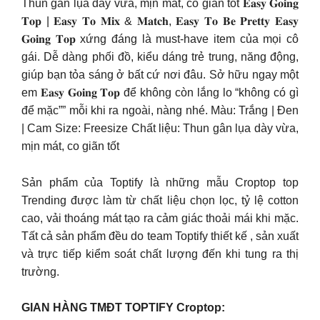
Thun gân lụa dày vừa, mịn mát, co giãn tốt 𝐄𝐚𝐬𝐲 𝐆𝐨𝐢𝐧𝐠
𝐓𝐨𝐩 | 𝐄𝐚𝐬𝐲 𝐓𝐨 𝐌𝐢𝐱 & 𝐌𝐚𝐭𝐜𝐡, 𝐄𝐚𝐬𝐲 𝐓𝐨 𝐁𝐞 𝐏𝐫𝐞𝐭𝐭𝐲 𝐄𝐚𝐬𝐲
𝐆𝐨𝐢𝐧𝐠 𝐓𝐨𝐩 xứng đáng là must-have item của mọi cô
gái. Dễ dàng phối đồ, kiểu dáng trẻ trung, năng động,
giúp bạn tỏa sáng ở bất cứ nơi đâu. Sở hữu ngay một
em 𝐄𝐚𝐬𝐲 𝐆𝐨𝐢𝐧𝐠 𝐓𝐨𝐩 để không còn lắng lo “không có gì
để mặc”” mỗi khi ra ngoài, nàng nhé. Màu: Trắng | Đen
| Cam Size: Freesize Chất liệu: Thun gân lụa dày vừa,
mịn mát, co giãn tốt
Sản phẩm của Toptify là những mẫu Croptop top
Trending được làm từ chất liệu chọn lọc, tỷ lệ cotton
cao, vải thoáng mát tạo ra cảm giác thoải mái khi mặc.
Tất cả sản phẩm đều do team Toptify thiết kế , sản xuất
và trực tiếp kiểm soát chất lượng đến khi tung ra thị
trường.
GIAN HÀNG TMĐT TOPTIFY Croptop: