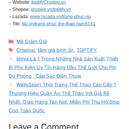
– Website:
toptifyCroptop.vn
– Shopee:
shopee.vn/toptify.vn
– Lazada:
www.lazada.vn/trang-phuc-nu
– Tiki:
tiki.vn/trang-phuc-the-thao-nu/c6141
Categories
Mã Giảm Giá
Tags
Croptop
,
tầm giá bình ổn
,
TOPTIFY
Idmix Là 1 Trong Những Nhà Sản Xuất Thiết
Bị Phụ Kiện Uy Tín Hàng Đầu Thế Giới Cho Pin
Dự Phòng , Cáp Sạc Điện Thoại
WellySport Thời Trang Thể Thao Cao Cấp 1
Thương Hiệu Quần Áo Thể Thao Với Giá Rẻ
Nhất, Giao Hàng Tận Nơi, Miễn Phí Thu Hộ Ship
Cod Toàn Quốc
Leave a Comment