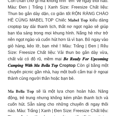
Còn chần chờ gì mà không rinh “ẻm” về ngay thôi nào.
Màu: Đen | Trắng | Xanh Size: Freesize Chất liệu:
Thun bo gân dày dặn, co giãn tốt RỘN RÀNG CHÀO
HÈ CÙNG MABEL TOP Chiếc 𝐌𝐚𝐛𝐞𝐥 𝐓𝐨𝐩 kiểu dàng
croptop tay dài thanh lịch, thắt nơ ngọt ngào sẽ giúp
bạn tỏa sáng trong mọi khung hình. Nắng hè như trở
nên ngọt ngào và cuốn hút hơn là vì bạn. Bỏ ngay vào
giỏ hàng, kẻo lỡ, bạn nhé ! Màu: Trắng | Đen | Rêu
Size: Freesize Chất liệu: Vải thun bo gân dày vừa,
chất vải có độ rũ, mềm mại
𝑩𝒆 𝑹𝒆𝒂𝒅𝒚 𝑭𝒐𝒓 𝑼𝒑𝒄𝒐𝒎𝒊𝒏𝒈
𝑪𝒂𝒎𝒑𝒊𝒏𝒈 𝑾𝒊𝒕𝒉 𝑴𝒂 𝑩𝒆𝒍𝒍𝒂 𝑻𝒐𝒑 Croptop
Còn gì bằng một
chuyến picnic gần nhà, hay một buổi cắm trại ở ngoại
thành cùng người thân hoặc bạn bè.
𝐌𝐚 𝐁𝐞𝐥𝐥𝐚 𝐓𝐨𝐩 sẽ là một lựa chọn hoàn hảo. Năng
động, trẻ trung nhưng không kém phần thanh lịch và
cuốn hút. Sẵn sàng cho những chuyến đi ngay thôi
nào. Màu: Trắng | Xanh | Đen Size: Freesize Chất liệu: