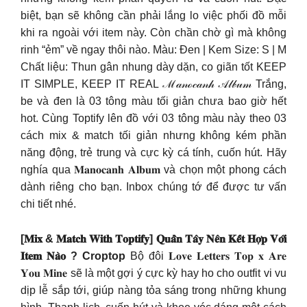
biệt, bạn sẽ không cần phải lắng lo việc phối đồ mỗi
khi ra ngoài với item này. Còn chần chờ gì mà không
rinh “ẻm” về ngay thôi nào. Màu: Đen | Kem Size: S | M
Chất liệu: Thun gân nhung dày dặn, co giãn tốt KEEP
IT SIMPLE, KEEP IT REAL ℳ𝒶𝓃ℴ𝒸𝒶𝓃𝒽 𝒜𝓁𝒷𝓊𝓂 Trắng,
be và đen là 03 tông màu tối giản chưa bao giờ hết
hot. Cùng Toptify lên đồ với 03 tông màu này theo 03
cách mix & match tối giản nhưng không kém phần
năng động, trẻ trung và cực kỳ cá tính, cuốn hút. Hãy
nghía qua 𝐌𝐚𝐧𝐨𝐜𝐚𝐧𝐡 𝐀𝐥𝐛𝐮𝐦 và chọn một phong cách
dành riêng cho bạn. Inbox chúng tớ để được tư vấn
chi tiết nhé.
[𝐌𝐢𝐱 & 𝐌𝐚𝐭𝐜𝐡 𝐖𝐢𝐭𝐡 𝐓𝐨𝐩𝐭𝐢𝐟𝐲] 𝐐𝐮𝐚̂̀𝐧 𝐓𝐚̂𝐲 𝐍𝐞̂𝐧 𝐊𝐞̂́𝐭 𝐇𝐨̛̣𝐩 𝐕𝐨̛́𝐢
𝐈𝐭𝐞𝐦 𝐍𝐚̀𝐨 ? Croptop
Bộ đôi 𝐋𝐨𝐯𝐞 𝐋𝐞𝐭𝐭𝐞𝐫𝐬 𝐓𝐨𝐩 𝐱 𝐀𝐫𝐞
𝐘𝐨𝐮 𝐌𝐢𝐧𝐞 sẽ là một gợi ý cực kỳ hay ho cho outfit vi vu
dịp lễ sắp tới, giúp nàng tỏa sáng trong những khung