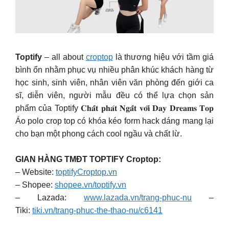
Toptify
– all about
croptop
là thương hiệu với tầm giá
bình ổn nhằm phục vụ nhiều phân khúc khách hàng từ
học sinh, sinh viên, nhân viên văn phòng đến giới ca
sĩ, diễn viên, người mẫu đều có thể lựa chọn sản
phẩm của Toptify 𝐂𝐡𝐚̂́𝐭 𝐩𝐡𝐚́𝐭 𝐍𝐠𝐚̂́𝐭 𝐯𝐨̛́𝐢 𝐃𝐚𝐲 𝐃𝐫𝐞𝐚𝐦𝐬 𝐓𝐨𝐩
Áo polo crop top có khóa kéo form hack dáng mang lại
cho bạn một phong cách cool ngầu và chất lừ.
GIAN HÀNG TMĐT TOPTIFY Croptop:
– Website:
toptifyCroptop.vn
– Shopee:
shopee.vn/toptify.vn
– Lazada:
www.lazada.vn/trang-phuc-nu
–
Tiki:
tiki.vn/trang-phuc-the-thao-nu/c6141