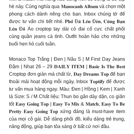
hè này. Cùng nghía qua 𝐌𝐚𝐧𝐨𝐜𝐚𝐧𝐡 𝐀𝐥𝐛𝐮𝐦 và chọn một
phong cách dành riêng cho bạn. Inbox chúng tớ để
được tư vấn chi tiết nhé. 𝐏𝐡𝐨̂́ Đ𝐚̃ 𝐋𝐞̂𝐧 Đ𝐞̀𝐧, 𝐂𝐮̀𝐧𝐠 𝐁𝐚̣𝐧
𝐋𝐞̂𝐧 Đ𝐨̂̀ Áo croptop tay dài có đai cổ cực chất phối
cùng quần jeans cá tính. Outfit hoàn hảo cho những
buổi hẹn hò cuối tuần.
Monaco Top Trắng | Đen | Nâu S | M First Day Jeans
Đậm | Nhạt 26 – 29 𝐃𝐀𝐈𝐋𝐘 𝐈𝐓𝐄𝐌 | 𝐁𝐚𝐬𝐢𝐜 𝐈𝐬 𝐓𝐡𝐞 𝐁𝐞𝐬𝐭
Croptop đơn giản mà chất lừ, 𝐃𝐚𝐲 𝐃𝐫𝐞𝐚𝐦𝐬 𝐓𝐨𝐩 để bạn
thoải mái hoạt động mỗi ngày. Inbox 𝐓𝐨𝐩𝐭𝐢𝐟𝐲 để được
tư vấn mua hàng ngay. Màu: Đen | Hồng | Kem | Xanh
lá Size: S / M Chất liệu: Thun bo gân dày dặn, co giãn
tốt 𝐄𝐚𝐬𝐲 𝐆𝐨𝐢𝐧𝐠 𝐓𝐨𝐩 | 𝐄𝐚𝐬𝐲 𝐓𝐨 𝐌𝐢𝐱 & 𝐌𝐚𝐭𝐜𝐡, 𝐄𝐚𝐬𝐲 𝐓𝐨 𝐁𝐞
𝐏𝐫𝐞𝐭𝐭𝐲 𝐄𝐚𝐬𝐲 𝐆𝐨𝐢𝐧𝐠 𝐓𝐨𝐩 xứng đáng là must-have item
của mọi cô gái. Dễ dàng phối đồ, kiểu dáng trẻ trung,
năng động, giúp bạn tỏa sáng ở bất cứ nơi đâu.