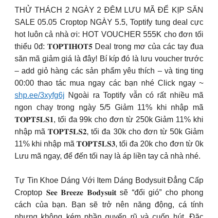
THỬ THÁCH 2 NGÀY 2 ĐÊM LƯU MÃ ĐỂ KỊP SĂN
SALE 05.05 Croptop NGÀY 5.5, Toptify tung deal cực
hot luôn cả nhà ơi: HOT VOUCHER 555K cho đơn tối
thiểu 0đ: 𝐓𝐎𝐏𝐓𝐈𝐇𝐎𝐓𝟓 Deal trong mơ của các tay đua
săn mã giảm giá là đây! Bí kíp đó là lưu voucher trước
– add giỏ hàng các sản phẩm yêu thích – và ting ting
00:00 thao tác mua ngay các bạn nhé Click ngay ~
shp.ee/3xyfg6j
Ngoài ra Toptify vẫn có rất nhiều mã
ngon chạy trong ngày 5/5 Giảm 11% khi nhập mã
𝐓𝐎𝐏𝐓𝟓𝐋𝐒𝟏, tối đa 99k cho đơn từ 250k Giảm 11% khi
nhập mã 𝐓𝐎𝐏𝐓𝟓𝐋𝐒𝟐, tối đa 30k cho đơn từ 50k Giảm
11% khi nhập mã 𝐓𝐎𝐏𝐓𝟓𝐋𝐒𝟑, tối đa 20k cho đơn từ 0k
Lưu mã ngay, để đến tối nay là áp liền tay cả nhà nhé.
Tự Tin Khoe Dáng Với Item Dáng Bodysuit Đẳng Cấp
Croptop 𝐒𝐞𝐞 𝐁𝐫𝐞𝐞𝐳𝐞 𝐁𝐨𝐝𝐲𝐬𝐮𝐢𝐭 sẽ “đổi gió” cho phong
cách của bạn. Bạn sẽ trở nên năng động, cá tính
nhưng không kém phần quyến rũ và cuốn hút. Đặc