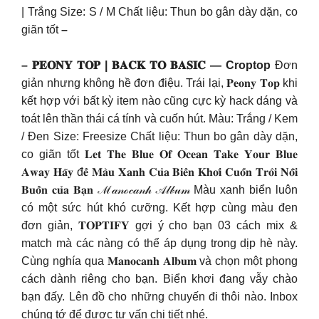
| Trắng Size: S / M Chất liệu: Thun bo gân dày dặn, co
giãn tốt
–
– 𝐏𝐄𝐎𝐍𝐘 𝐓𝐎𝐏 | 𝐁𝐀𝐂𝐊 𝐓𝐎 𝐁𝐀𝐒𝐈𝐂 — Croptop
Đơn
giản nhưng không hề đơn điệu. Trái lại, 𝐏𝐞𝐨𝐧𝐲 𝐓𝐨𝐩 khi
kết hợp với bất kỳ item nào cũng cực kỳ hack dáng và
toát lên thần thái cá tính và cuốn hút. Màu: Trắng / Kem
/ Đen Size: Freesize Chất liệu: Thun bo gân dày dặn,
co giãn tốt 𝐋𝐞𝐭 𝐓𝐡𝐞 𝐁𝐥𝐮𝐞 𝐎𝐟 𝐎𝐜𝐞𝐚𝐧 𝐓𝐚𝐤𝐞 𝐘𝐨𝐮𝐫 𝐁𝐥𝐮𝐞
𝐀𝐰𝐚𝐲 𝐇𝐚̃𝐲 đ𝐞̂̉ 𝐌𝐚̀𝐮 𝐗𝐚𝐧𝐡 𝐂𝐮̉𝐚 𝐁𝐢𝐞̂̉𝐧 𝐊𝐡𝐨̛𝐢 𝐂𝐮𝐨̂́𝐧 𝐓𝐫𝐨̂𝐢 𝐍𝐨̂̃𝐢
𝐁𝐮𝐨̂̀𝐧 𝐜𝐮̉𝐚 𝐁𝐚̣𝐧 ℳ𝒶𝓃ℴ𝒸𝒶𝓃𝒽 𝒜𝓁𝒷𝓊𝓂 Màu xanh biển luôn
có một sức hút khó cưỡng. Kết hợp cùng màu đen
đơn giản, 𝐓𝐎𝐏𝐓𝐈𝐅𝐘 gợi ý cho bạn 03 cách mix &
match mà các nàng có thể áp dụng trong dịp hè này.
Cùng nghía qua 𝐌𝐚𝐧𝐨𝐜𝐚𝐧𝐡 𝐀𝐥𝐛𝐮𝐦 và chọn một phong
cách dành riêng cho bạn. Biển khơi đang vẫy chào
bạn đấy. Lên đồ cho những chuyến đi thôi nào. Inbox
chúng tớ để được tư vấn chi tiết nhé.