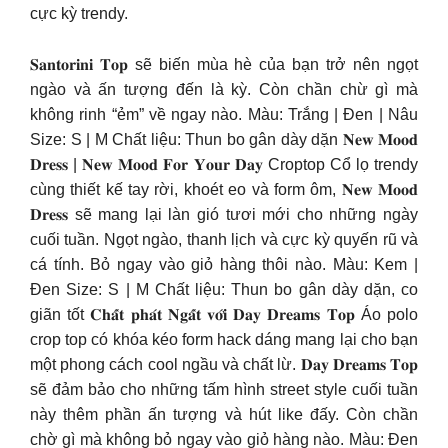
cực kỳ trendy.
𝐒𝐚𝐧𝐭𝐨𝐫𝐢𝐧𝐢 𝐓𝐨𝐩 sẽ biến mùa hè của bạn trở nên ngọt
ngào và ấn tượng đến là kỳ. Còn chần chừ gì mà
không rinh “ẻm” về ngay nào. Màu: Trắng | Đen | Nâu
Size: S | M Chất liệu: Thun bo gân dày dặn 𝐍𝐞𝐰 𝐌𝐨𝐨𝐝
𝐃𝐫𝐞𝐬𝐬 | 𝐍𝐞𝐰 𝐌𝐨𝐨𝐝 𝐅𝐨𝐫 𝐘𝐨𝐮𝐫 𝐃𝐚𝐲 Croptop Cổ lọ trendy
cùng thiết kế tay rời, khoét eo và form ôm, 𝐍𝐞𝐰 𝐌𝐨𝐨𝐝
𝐃𝐫𝐞𝐬𝐬 sẽ mang lại làn gió tươi mới cho những ngày
cuối tuần. Ngọt ngào, thanh lịch và cực kỳ quyến rũ và
cá tính. Bỏ ngay vào giỏ hàng thôi nào. Màu: Kem |
Đen Size: S | M Chất liệu: Thun bo gân dày dặn, co
giãn tốt 𝐂𝐡𝐚̂́𝐭 𝐩𝐡𝐚́𝐭 𝐍𝐠𝐚̂́𝐭 𝐯𝐨̛́𝐢 𝐃𝐚𝐲 𝐃𝐫𝐞𝐚𝐦𝐬 𝐓𝐨𝐩 Áo polo
crop top có khóa kéo form hack dáng mang lại cho bạn
một phong cách cool ngầu và chất lừ. 𝐃𝐚𝐲 𝐃𝐫𝐞𝐚𝐦𝐬 𝐓𝐨𝐩
sẽ đảm bảo cho những tấm hình street style cuối tuần
này thêm phần ấn tượng và hút like đấy. Còn chần
chờ gì mà không bỏ ngay vào giỏ hàng nào. Màu: Đen