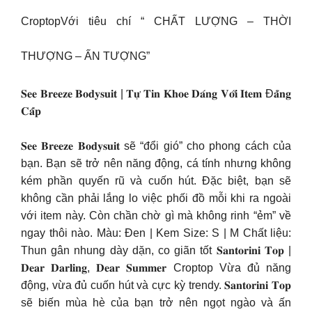
CroptopVới tiêu chí “ CHẤT LƯỢNG – THỜI
THƯỢNG – ẤN TƯỢNG”
𝐒𝐞𝐞 𝐁𝐫𝐞𝐞𝐳𝐞 𝐁𝐨𝐝𝐲𝐬𝐮𝐢𝐭 | 𝐓𝐮̛̣ 𝐓𝐢𝐧 𝐊𝐡𝐨𝐞 𝐃𝐚́𝐧𝐠 𝐕𝐨̛́𝐢 𝐈𝐭𝐞𝐦 Đ𝐚̆̉𝐧𝐠
𝐂𝐚̂́𝐩
𝐒𝐞𝐞 𝐁𝐫𝐞𝐞𝐳𝐞 𝐁𝐨𝐝𝐲𝐬𝐮𝐢𝐭 sẽ “đổi gió” cho phong cách của
bạn. Bạn sẽ trở nên năng động, cá tính nhưng không
kém phần quyến rũ và cuốn hút. Đặc biệt, bạn sẽ
không cần phải lắng lo việc phối đồ mỗi khi ra ngoài
với item này. Còn chần chờ gì mà không rinh “ẻm” về
ngay thôi nào. Màu: Đen | Kem Size: S | M Chất liệu:
Thun gân nhung dày dặn, co giãn tốt 𝐒𝐚𝐧𝐭𝐨𝐫𝐢𝐧𝐢 𝐓𝐨𝐩 |
𝐃𝐞𝐚𝐫 𝐃𝐚𝐫𝐥𝐢𝐧𝐠, 𝐃𝐞𝐚𝐫 𝐒𝐮𝐦𝐦𝐞𝐫 Croptop Vừa đủ năng
động, vừa đủ cuốn hút và cực kỳ trendy. 𝐒𝐚𝐧𝐭𝐨𝐫𝐢𝐧𝐢 𝐓𝐨𝐩
sẽ biến mùa hè của bạn trở nên ngọt ngào và ấn