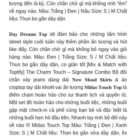
tượng đến là kỳ. Còn chần chừ gì mà không rinh “ẻm”
về ngay nào. Màu: Trắng | Đen | Nâu Size: S | M Chất
liệu: Thun bo gân dày dặn
𝐃𝐚𝐲 𝐃𝐫𝐞𝐚𝐦𝐬 𝐓𝐨𝐩 sẽ đảm bảo cho những tấm hình
street style cuối tuần này thêm phần ấn tượng và hút
like đấy. Còn chần chờ gì mà không bỏ ngay vào giỏ
hàng nào. Màu: Đen | Trắng Size: S / M Chất liệu:
Thun bo gân dày dặn, co giãn tốt [Mix & Match with
Toptify] The Charm Touch – Signature Combo Bộ đôi
chân váy jeans dáng dài 𝐍𝐞𝐰 𝐌𝐨𝐨𝐝 𝐒𝐤𝐢𝐫𝐭𝐬 & áo
croptop tay dài khoét vai ấn tượng 𝐌𝐢𝐝𝐚𝐬 𝐓𝐨𝐮𝐜𝐡 𝐓𝐨𝐩 là
điểm chạm hoàn hảo cho sự thanh lịch và quyến rũ.
Một set đồ hoàn hảo cho những buổi tiệc, những buổi
gặp mặt check-in cà phê cùng bạn bè và đặc biệt là
những buổi hẹn hò đầu tiên. Nhanh tay rinh bộ đôi này
về nào !!! Midas Touch Top Màu: Trắng | Đen | Xanh
Size: S | M Chất liệu: Thun bo gân vừa dày dặn, fix