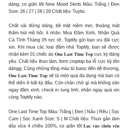
dáng, co giãn tốt New Mood Skirts Màu: Trắng | Đen
Size: 26 | 27 | 28 | 29 Chất liệu: Tuytsi.
Chất vải đứng dáng, bề mặt mềm mịn, thoáng mát
thấm hút mồ hôi, ít nhăn. Mua Đầm Xinh, Nhận Quà
Cá Tính Tháng 05 rực rỡ, Toptify gửi bạn ưu đãi cực
xịn. Khi mua các loại đầm nhà Toptify, bạn sẽ được
nhận kèm 01 chiếc áo 𝐎𝐧𝐞 𝐋𝐚𝐬𝐭 𝐓𝐢𝐦𝐞 𝐓𝐨𝐩 cực kỳ đáng
yêu. Chất liệu thun tăm, form croptop ba lỗ cực kỳ tôn
dángg. Cùng những tông màu từ basic đến dễ thương,
𝐎𝐧𝐞 𝐋𝐚𝐬𝐭 𝐓𝐢𝐦𝐞 𝐓𝐨𝐩 sẽ là món quà đa dụng mà bạn có
thể diện ở bất kỳ đâu. Còn chần chờ gì mà không săn
ngay đầm xinh, check in lung linh, nhận ngay quà xịn
cùng Toptify nào.
One Last Time Top Màu: Trắng | Đen | Nâu | Rêu | Sọc
Cam | Sọc Xanh Size: S | M Chất liệu: Thun gân tăm
dày vừa 4 chiều 100%, co giãn tốt 𝐋𝐚̣𝐜 𝐯𝐚̀𝐨 𝐜𝐡𝐨̂́𝐧 𝐲𝐞̂𝐧