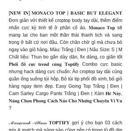
[𝐍𝐄𝐖 𝐈𝐍] 𝐌𝐎𝐍𝐀𝐂𝐎 𝐓𝐎𝐏 | 𝐁𝐀𝐒𝐈𝐂 𝐁𝐔𝐓 𝐄𝐋𝐄𝐆𝐀𝐍𝐓
Đơn giản với thiết kế croptop body tay dài, thêm điểm
nhấn cực kỳ tinh tế ở phần cổ áo. 𝐌𝐨𝐧𝐚𝐜𝐨 𝐓𝐨𝐩 sẽ
mang lại cho bạn một thần thái thanh lịch và sang
trọng ở bất cứ nơi đâu. Còn chần chờ gì mà chưa bỏ
ngay vào giỏ hàng. Màu: Trắng | Đen | Nâu Size: S | M
Chất liệu: Thun bo gân dày dặn, fix dáng, co giãn tốt
𝐏𝐡𝐨̂́𝐢 đ𝐨̂̀ 𝐜𝐮̛̣𝐜 𝐭𝐫𝐞𝐧𝐝 𝐜𝐮̀𝐧𝐠 𝐓𝐨𝐩𝐭𝐢𝐟𝐲 Combo cực basic
nhưng hack dáng cực chuẩn: Áo croptop tay dài cùng
quần ống suông túi hộp. Bỏ túi tip phối đồ xinh, bỏ giỏ
hàng ngay item đẹp. Easy Going Top Trắng | Đen |
Cam Sarley Cargo Pants Trắng | Đen | Xám 𝐇𝐞̀ 𝐍𝐚̀𝐲,
𝐍𝐚̀𝐧𝐠 𝐂𝐡𝐨̣𝐧 𝐏𝐡𝐨𝐧𝐠 𝐂𝐚́𝐜𝐡 𝐍𝐚̀𝐨 𝐂𝐡𝐨 𝐍𝐡𝐮̛̃𝐧𝐠 𝐂𝐡𝐮𝐲𝐞̂́𝐧 𝐕𝐢 𝐕𝐮
?
ℳ𝒶𝓃ℴ𝒸𝒶𝓃𝒽 𝒜𝓁𝒷𝓊𝓂 𝐓𝐎𝐏𝐓𝐈𝐅𝐘 gợi ý cho bạn 03 cách
mix & match mà nàng nào cũng nên có trong tủ đồ dịp