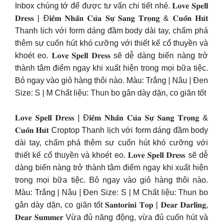
Inbox chúng tớ để được tư vấn chi tiết nhé. 𝐋𝐨𝐯𝐞 𝐒𝐩𝐞𝐥𝐥
𝐃𝐫𝐞𝐬𝐬 | Đ𝐢𝐞̂̉𝐦 𝐍𝐡𝐚̂́𝐧 𝐂𝐮̉𝐚 𝐒𝐮̛̣ 𝐒𝐚𝐧𝐠 𝐓𝐫𝐨̣𝐧𝐠 & 𝐂𝐮𝐨̂́𝐧 𝐇𝐮́𝐭
Thanh lịch với form dáng đầm body dài tay, chấm phá
thêm sự cuốn hút khó cưỡng với thiết kế cổ thuyền và
khoét eo. 𝐋𝐨𝐯𝐞 𝐒𝐩𝐞𝐥𝐥 𝐃𝐫𝐞𝐬𝐬 sẽ dễ dàng biến nàng trở
thành tâm điểm ngay khi xuất hiện trong mọi bữa tiệc.
Bỏ ngay vào giỏ hàng thôi nào. Màu: Trắng | Nâu | Đen
Size: S | M Chất liệu: Thun bo gân dày dặn, co giãn tốt
𝐋𝐨𝐯𝐞 𝐒𝐩𝐞𝐥𝐥 𝐃𝐫𝐞𝐬𝐬 | Đ𝐢𝐞̂̉𝐦 𝐍𝐡𝐚̂́𝐧 𝐂𝐮̉𝐚 𝐒𝐮̛̣ 𝐒𝐚𝐧𝐠 𝐓𝐫𝐨̣𝐧𝐠 &
𝐂𝐮𝐨̂́𝐧 𝐇𝐮́𝐭 Croptop Thanh lịch với form dáng đầm body
dài tay, chấm phá thêm sự cuốn hút khó cưỡng với
thiết kế cổ thuyền và khoét eo. 𝐋𝐨𝐯𝐞 𝐒𝐩𝐞𝐥𝐥 𝐃𝐫𝐞𝐬𝐬 sẽ dễ
dàng biến nàng trở thành tâm điểm ngay khi xuất hiện
trong mọi bữa tiệc. Bỏ ngay vào giỏ hàng thôi nào.
Màu: Trắng | Nâu | Đen Size: S | M Chất liệu: Thun bo
gân dày dặn, co giãn tốt 𝐒𝐚𝐧𝐭𝐨𝐫𝐢𝐧𝐢 𝐓𝐨𝐩 | 𝐃𝐞𝐚𝐫 𝐃𝐚𝐫𝐥𝐢𝐧𝐠,
𝐃𝐞𝐚𝐫 𝐒𝐮𝐦𝐦𝐞𝐫 Vừa đủ năng động, vừa đủ cuốn hút và