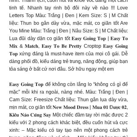
hình. Thanh lịch, cuốn hút và khoe vóc dáng một cách
tinh tế. Nhanh tay rinh bộ đôi này về nào !!! Love
Letters Top Màu: Trắng | Đen | Kem Size: S | M Chất
liệu: Thun bo gân dày vừa, mặc mát, co giãn tốt Are
You Mine Màu: Trắng | Đen | Nâu Size: S | M Chất liệu:
Lụa đũi dày dặn co giãn tốt 𝐄𝐚𝐬𝐲 𝐆𝐨𝐢𝐧𝐠 𝐓𝐨𝐩 | 𝐄𝐚𝐬𝐲 𝐓𝐨
𝐌𝐢𝐱 & 𝐌𝐚𝐭𝐜𝐡, 𝐄𝐚𝐬𝐲 𝐓𝐨 𝐁𝐞 𝐏𝐫𝐞𝐭𝐭𝐲 Croptop 𝐄𝐚𝐬𝐲 𝐆𝐨𝐢𝐧𝐠
𝐓𝐨𝐩 xứng đáng là must-have item của mọi cô gái. Dễ
dàng phối đồ, kiểu dáng trẻ trung, năng động, giúp bạn
tỏa sáng ở bất cứ nơi đâu. Sở hữu ngay một em
𝐄𝐚𝐬𝐲 𝐆𝐨𝐢𝐧𝐠 𝐓𝐨𝐩 để không còn lắng lo “không có gì để
mặc” mỗi khi ra ngoài, nàng nhé. Màu: Trắng | Đen |
Cam Size: Freesize Chất liệu: Thun gân lụa dày vừa,
mịn mát, co giãn tốt 𝐍𝐞𝐰 𝐌𝐨𝐨𝐝 𝐃𝐫𝐞𝐬𝐬 | 𝐌𝐮𝐚 𝟎𝟏 Đ𝐮̛𝐨̛̣𝐜 𝟎𝟐,
𝐊𝐢𝐞̂̉𝐮 𝐍𝐚̀𝐨 𝐂𝐮̃𝐧𝐠 𝐒𝐚𝐲 Một chiếc đầm tay rời mặc được 2
kiểu với 2 phong cách khác biệt, đều cuốn hút và cực
xinh: – Mặc kiểu có tay tạo nên một phong cách trẻ