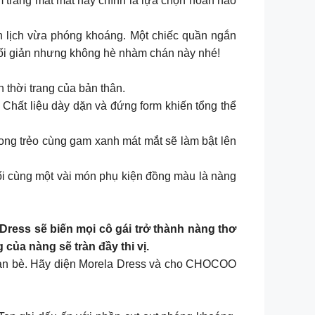
m trắng mát mắt này chính là lựa chọn hoàn hảo
nh lịch vừa phóng khoáng. Một chiếc quần ngắn
 tối giản nhưng không hè nhàm chán này nhé!
thời trang của bản thân.
 Chất liệu dày dặn và đứng form khiến tổng thể
rong trẻo cùng gam xanh mát mắt sẽ làm bật lên
hối cùng một vài món phụ kiện đồng màu là nàng
Dress sẽ biến mọi cô gái trở thành nàng thơ
của nàng sẽ tràn đầy thi vị.
bạn bè. Hãy diện Morela Dress và cho CHOCOO