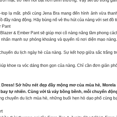
gười mặc trở nên nổi bật hơn bình thường. Vậy set đồ trong ga
rop-top lạ mắt. phối cùng Jena Bra mang đến hình ảnh vừa tha
đồ đầy năng động. Hãy bùng nổ vẻ thu hút của nàng với set đồ
r Pant
Blazer & Ember Pant sẽ giúp mọi cô nàng nâng tầm phong cách 
hời nhấn mạnh sự phóng khoáng và quyến rũ nơi diện mạo nàng.
chuyến du lịch ngày hè của nàng. Sự kết hợp giữa sắc trắng t
 giúp khoe ra vóc dáng thon gọn của nàng. Chỉ cần đơn giản p
rela Dress! Sở hữu nét đẹp đầy mộng mơ của mùa hè, Morela 
 bay tự nhiên. Cùng với tà váy bồng bềnh, mỗi chuyển động 
ững chuyến du lịch mùa hè, những buổi hẹn hò dạo phố cùng 
rt