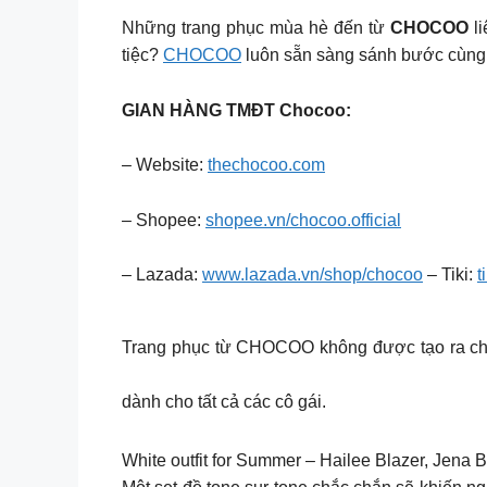
Những trang phục mùa hè đến từ
CHOCOO
li
tiệc?
CHOCOO
luôn sẵn sàng sánh bước cùng 
GIAN HÀNG TMĐT Chocoo:
– Website:
thechocoo.com
– Shopee:
shopee.vn/chocoo.official
– Lazada:
www.lazada.vn/shop/chocoo
– Tiki:
t
Trang phục từ CHOCOO không được tạo ra chỉ 
dành cho tất cả các cô gái.
White outfit for Summer – Hailee Blazer, Jena 