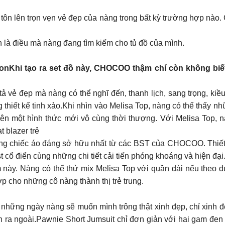
n lên trọn vẹn vẻ đẹp của nàng trong bất kỳ trường hợp nào. G
n là điều mà nàng đang tìm kiếm cho tủ đồ của mình.
tionKhi tạo ra set đồ này, CHOCOO thậm chí còn không biế
ả vẻ đẹp mà nàng có thể nghĩ đến, thanh lịch, sang trọng, kiề
g thiết kế tinh xảo.Khi nhìn vào Melisa Top, nàng có thể thấy 
lên một hình thức mới vô cùng thời thượng. Với Melisa Top, nà
t blazer trẻ
ững chiếc áo đáng sở hữu nhất từ các BST của CHOCOO. Thiết 
 cổ điển cùng những chi tiết cải tiến phóng khoáng và hiện đại
m này. Nàng có thể thử mix Melisa Top với quần dài nếu theo 
p cho những cô nàng thành thị trẻ trung.
những ngày nàng sẽ muốn mình trông thật xinh đẹp, chỉ xinh đẹp
n ra ngoài.Pawnie Short Jumsuit chỉ đơn giản với hai gam đen 