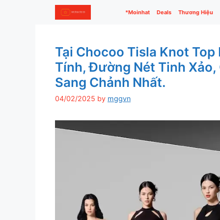
Skip
*Moinhat
Deals
Thương Hiệu
to
content
Tại Chocoo Tisla Knot Top
Tính, Đường Nét Tinh Xảo,
Sang Chảnh Nhất.
04/02/2025
by
mggvn