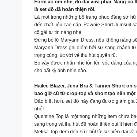
Form áo ôm nhẹ, độ dài vừa phải. Nàng có 
là set đồ đã hoàn thiện rồi.
Là một trong những bộ trang phục đáng sở hữ
đến chất liệu cao cấp, Pawnie Short Jumsuit s
cô gái tự tin nàng nhé!
Đừng bỏ lỡ Maryann Dress, nếu không nàng sẽ 
Maryann Dress ghi điểm bởi sự sang chảnh từ h
trọng cùng lúc với vẻ thu hút quyến rũ.
Eo váy được nhấn nhẹ tôn lên vóc dáng của ng
cho bất kỳ ánh nhìn nào.
Hailee Blazer, Jena Bra & Tanner Short on 
bao giờ cũ từ crop-top và short tạo nên một 
Đặc biệt hơn, set đồ này đang được giảm gi
nhé!
Quentine Top là một trong những item chưa ba
sang trọng và thu hút để hoàn thiện outfit hiện 
Melisa Top đem đến sức hút từ sự hiện đại và 