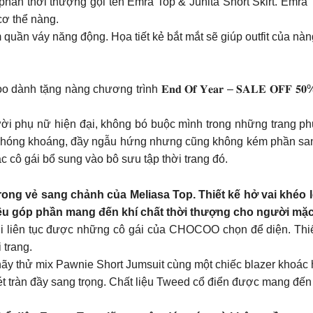
hần thời thượng gọi tên Emra Top & Junita Short Skirt. Emra 
ơ thể nàng.
orm quần váy năng động. Họa tiết kẻ bắt mắt sẽ giúp outfit của n
h tặng nàng chương trình 𝐄𝐧𝐝 𝐎𝐟 𝐘𝐞𝐚𝐫 – 𝐒𝐀𝐋𝐄 𝐎𝐅𝐅 
 phụ nữ hiện đại, không bó buộc mình trong những trang ph
g khoáng, đầy ngẫu hứng nhưng cũng không kém phần sang trọ
 cô gái bổ sung vào bô sưu tập thời trang đó.
ng vẻ sang chảnh của Meliasa Top. Thiết kế hở vai khéo l
 điệu góp phần mang đến khí chất thời thượng cho người mặc
i liên tục được những cô gái của CHOCOO chọn để diện. Thiết
 trang.
, hãy thử mix Pawnie Short Jumsuit cùng một chiếc blazer khoác
tràn đầy sang trọng. Chất liệu Tweed cổ điển được mang đến tro