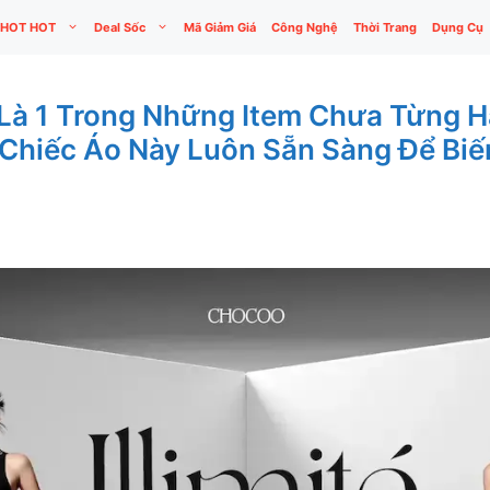
HOT HOT
Deal Sốc
Mã Giảm Giá
Công Nghệ
Thời Trang
Dụng Cụ
 Là 1 Trong Những Item Chưa Từng H
 Chiếc Áo Này Luôn Sẵn Sàng Để Bi