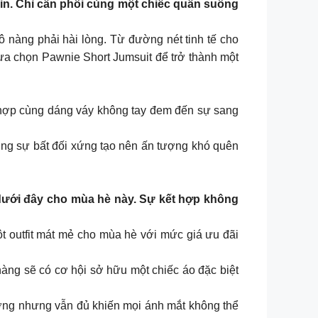
in. Chỉ cần phối cùng một chiếc quần suông
nàng phải hài lòng. Từ đường nét tinh tế cho
Lựa chọn Pawnie Short Jumsuit để trở thành một
t hợp cùng dáng váy không tay đem đến sự sang
ùng sự bất đối xứng tạo nên ấn tượng khó quên
e dưới đây cho mùa hè này. Sự kết hợp không
outfit mát mẻ cho mùa hè với mức giá ưu đãi
àng sẽ có cơ hội sở hữu một chiếc áo đặc biệt
rương nhưng vẫn đủ khiến mọi ánh mắt không thể