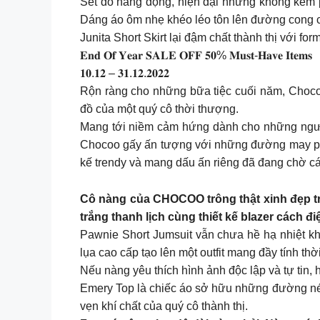
Set đồ năng động, hiện đại nhưng không kém p
Dáng áo ôm nhẹ khéo léo tôn lên đường cong c
Junita Short Skirt lại đậm chất thành thị với f
𝐄𝐧𝐝 𝐎𝐟 𝐘𝐞𝐚𝐫 𝐒𝐀𝐋𝐄 𝐎𝐅𝐅 𝟓𝟎% 𝐌𝐮𝐬𝐭-𝐇𝐚𝐯𝐞 𝐈𝐭𝐞𝐦𝐬
𝟏𝟎.𝟏𝟐 – 𝟑𝟏.𝟏𝟐.𝟐𝟎𝟐𝟐
Rộn ràng cho những bữa tiệc cuối năm, Chocoo dàn
đồ của một quý cô thời thượng.
Mang tới niềm cảm hứng dành cho những người
Chocoo gấy ấn tượng với những đường may phón
kế trendy và mang dấu ấn riêng đã đang chờ các
Cô nàng của CHOCOO trông thật xinh đẹp tro
trắng thanh lịch cùng thiết kế blazer cách
Pawnie Short Jumsuit vẫn chưa hề hạ nhiệt kh
lụa cao cấp tạo lên một outfit mang đầy tính thời
Nếu nàng yêu thích hình ảnh độc lập và tự tin
Emery Top là chiếc áo sở hữu những đường nét 
vẹn khí chất của quý cô thành thị.