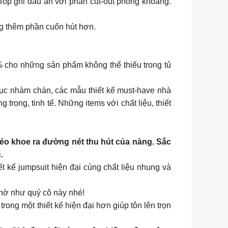
Top ghi dấu ấn với phần cut-out phóng khoáng.
àng thêm phần cuốn hút hơn.
𝟓𝟎% cho những sản phẩm không thể thiếu trong tủ
ục nhàm chán, các mẫu thiết kế must-have nhà
ng, tinh tế. Những items với chất liệu, thiết
éo khoe ra đường nét thu hút của nàng. Sắc
.
 kế jumpsuit hiện đại cùng chất liệu nhung và
 hờ như quý cô này nhé!
ng một thiết kế hiện đại hơn giúp tôn lên trọn