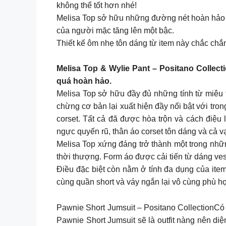
không thể tốt hơn nhé!
Melisa Top sở hữu những đường nét hoàn hảo tô
của người mặc tăng lên một bậc.
Thiết kế ôm nhẹ tôn dáng từ item này chắc chắ
Melisa Top & Wylie Pant – Positano Collec
quá hoàn hảo.
Melisa Top sở hữu đầy đủ những tính từ miêu t
chừng cơ bản lại xuất hiện đầy nổi bật với tron
corset. Tất cả đã được hòa trộn và cách điệu 
ngực quyến rũ, thân áo corset tôn dáng và cả vạ
Melisa Top xứng đáng trở thành một trong nh
thời thượng. Form áo được cải tiến từ dáng vest
Điều đặc biệt còn nằm ở tính đa dụng của ite
cùng quần short và váy ngắn lại vô cùng phù hợ
Pawnie Short Jumsuit – Positano CollectionCó 
Pawnie Short Jumsuit sẽ là outfit nàng nên diệ