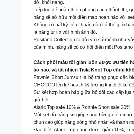
dời khỏi nàng.
Tiếp tục để hoàn thiện phong cách thành thị,
nàng sẽ sở hữu một diện mạo hoàn hảo với set
Không có bất kỳ tiêu chuẩn nào có thể giới hạ
là nàng tự tin với hình ảnh đó.
Positano Collection ra đời với sứ mệnh như vậy
của mình, nàng sẽ có cơ hội diện một Positano 
Cách phối màu tối giản luôn được ưu tiên h
áo nào, và tất nhiên Tisla Knot Top cũng khô
Pawnie Short Jumsuit là bộ trang phục đặc b
CHOCOO lên kế hoạch kỹ lưỡng khi thiết kế để
Sự kết hợp hoàn hảo giữa bộ đôi cao cấp lụa 
giờ hết.
Alaric Top sale 10% & Ronnie Short sale 20%
Một set đồ trắng sẽ giúp sáng bừng diện mạo
chun cao giúp nàng trông nhỏ nhắn và thanh m
Đặc biệt, Alaric Top đang được giảm 10%, cò