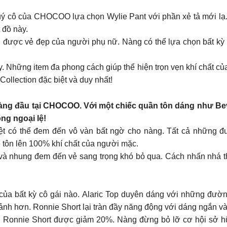
 quý cô của CHOCOO lựa chọn Wylie Pant với phần xẻ tả mới lạ
 đồ này.
n được vẻ đẹp của người phụ nữ. Nàng có thể lựa chọn bất kỳ 
. Những item đa phong cách giúp thể hiện trọn vẹn khí chất củ
Collection đặc biệt và duy nhất!
àng đầu tại CHOCOO. Với một chiếc quần tôn dáng như Beve
ng ngoại lệ!
iệt có thể đem đến vô vàn bất ngờ cho nàng. Tất cả những 
 tôn lên 100% khí chất của người mặc.
và nhung đem đến vẻ sang trọng khó bỏ qua. Cách nhấn nhá t
 của bất kỳ cô gái nào. Alaric Top duyên dáng với những đư
ảnh hơn. Ronnie Short lại tràn đầy năng động với dáng ngắn v
n Ronnie Short được giảm 20%. Nàng đừng bỏ lỡ cơ hội sở hữu