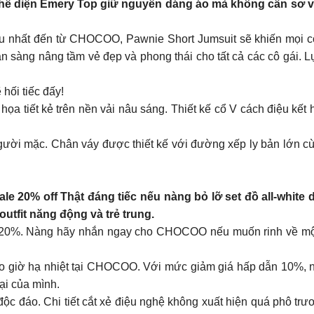
thể diện Emery Top giữ nguyên dáng áo mà không cần sơ v
u nhất đến từ CHOCOO, Pawnie Short Jumsuit sẽ khiến mọi cô 
ẵn sàng nâng tầm vẻ đẹp và phong thái cho tất cả các cô gái. 
hối tiếc đấy!
ọa tiết kẻ trên nền vải nâu sáng. Thiết kế cổ V cách điệu kế
ười mặc. Chân váy được thiết kế với đường xếp ly bản lớn c
sale 20% off Thật đáng tiếc nếu nàng bỏ lỡ set đồ all-whit
outfit năng động và trẻ trung.
á 20%. Nàng hãy nhắn ngay cho CHOCOO nếu muốn rinh về một 
o giờ hạ nhiệt tại CHOCOO. Với mức giảm giá hấp dẫn 10%, n
đại của mình.
độc đáo. Chi tiết cắt xẻ điệu nghệ không xuất hiện quá phô t