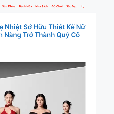
Sức Khỏe
Bách Hóa
Nhà Sách
Đồ Chơi
Sắc Đẹp
ạ Nhiệt Sở Hữu Thiết Kế Nữ
ến Nàng Trở Thành Quý Cô