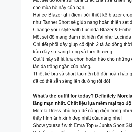
Một set đồ tone sur tone chắc chắn sẽ khiến n
cho mùa hè này của bạn.
Hailee Blazer ghi điểm bởi thiết kế blazer c
như Tanner Short sẽ giúp nàng hoàn thiện set 
Change your style with Lucinda Blazer & Embe
Một set đồ mang đậm nét hiện đại như Lucinda 
Chi tiết phối dây giúp cố định 2 tà áo đồng t
tràn đầy sự sang trọng và thời thượng.
Outfit này sẽ là lựa chọn hoàn hảo cho những 
làn da trắng ngần của nàng.
Thiết kế bra và short tạo nên bộ đôi hoàn hảo
đã có thể sẵn sàng lên đường rồi đó!
What’s the outfit for today? Definitely Mo
lãng mạn nhất. Chất liệu lụa mềm mại tạo độ
Morela Dress phù hợp để nàng diện trong nh
thấy hình ảnh xinh đẹp nhất của nàng nhé!
Show yourself with Emra Top & Junita Short Ski