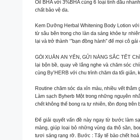
Oil BHA với 3%BHA cùng 6 loại tinh dầu nhanh 
chất bảo vệ da.
Kem Dưỡng Herbal Whitening Body Lotion với 
từ sâu bên trong cho làn da sáng khỏe tự nh
lại và trở thành ‘”bạn đồng hành” để mọi cô g
GÓI XUÂN AN YÊN, GỬI NÀNG SẮC TẾT Chỉ vài t
lại bộn bề, quay về lắng nghe và chăm sóc chí
cùng By’HERB với chu trình chăm da tối giản, 
Routine chăm sóc da xỉn màu, nhiều vết thâm 
Làm sạch Byherb Một trong những nguyên nhân 
chết không thể bong ra tự nhiên, tồn đọng trên
Để giải quyết vấn đề này ngay từ bước làm s
màng, giúp loại bỏ những vùng da thô sần, bo
tươi sáng rạng rỡ. Bước : Tẩy tế bào chết 