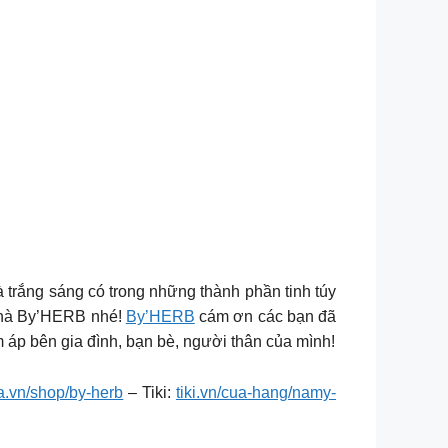
à trắng sáng có trong những thành phần tinh túy
 nhà By’HERB nhé!
By’HERB
cám ơn các bạn đã
 áp bên gia đình, bạn bè, người thân của mình!
.vn/shop/by-herb
– Tiki:
tiki.vn/cua-hang/namy-