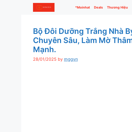
Skip
*Moinhat
Deals
Thương Hiệu
to
content
Bộ Đôi Dưỡng Trắng Nhà By
Chuyên Sâu, Làm Mờ Thâm
Mạnh.
28/01/2025
by
mggvn