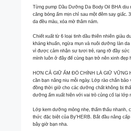
Từng pump Dầu Dưỡng Da Body Oil BHA dịu nhẹ
căng bóng ẩm mịn chỉ sau một đêm say giấc. 3
da đều màu, xóa mờ thâm nám.
Chiết xuất từ 6 loại tinh dầu thiên nhiên già
kháng khuẩn, ngừa mụn và nuôi dưỡng làn da
vì được cảm nhận sự tươi trẻ, rạng rỡ đầy sức
mình luôn ở đây để cùng bạn trở nên xinh đẹp 
HƠN CẢ GIỮ ẨM ĐÓ CHÍNH LÀ GIỮ VỮNG HÀNG
cần bạn nâng niu mỗi ngày. Lớp rào chắn bảo 
đồng thời giữ cho các dưỡng chất không bị thất
dưỡng ẩm xuất hiện với vai trò củng cố lại l
Lớp kem dưỡng mỏng nhẹ, thẩm thấu nhanh, cun
thức đặc biệt của By’HERB. Bắt đầu nâng cấp 
bây giờ bạn nha.