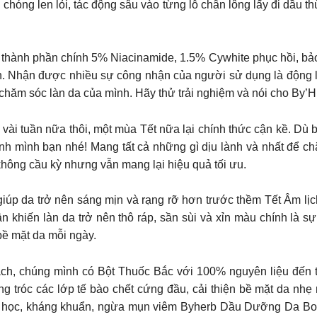
chóng len lỏi, tác động sâu vào từng lỗ chân lông lấy đi dầu 
thành phần chính 5% Niacinamide, 1.5% Cywhite phục hồi, bảo
iên. Nhận được nhiều sự công nhận của người sử dụng là động
ái chăm sóc làn da của mình. Hãy thử trải nghiệm và nói cho B
uần nữa thôi, một mùa Tết nữa lại chính thức cận kề. Dù b
nh mình bạn nhé! Mang tất cả những gì dịu lành và nhất để ch
không cầu kỳ nhưng vẫn mang lại hiệu quả tối ưu.
giúp da trở nên sáng mịn và rạng rỡ hơn trước thềm Tết Âm lị
khiến làn da trở nên thô ráp, sần sùi và xỉn màu chính là sự
 bề mặt da mỗi ngày.
ạch, chúng mình có Bột Thuốc Bắc với 100% nguyên liệu đến 
ng tróc các lớp tế bào chết cứng đầu, cải thiện bề mặt da n
hoá học, kháng khuẩn, ngừa mụn viêm Byherb Dầu Dưỡng Da B