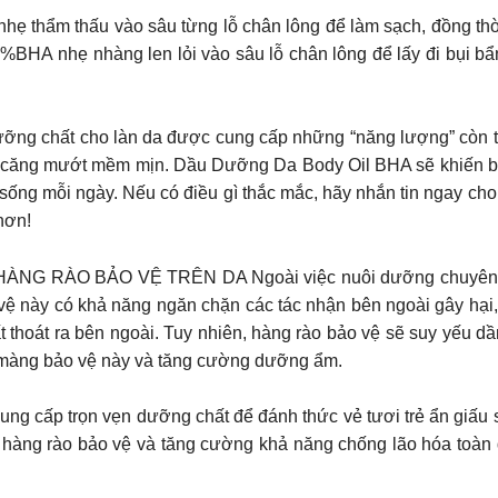
 thẩm thấu vào sâu từng lỗ chân lông để làm sạch, đồng thờ
%BHA nhẹ nhàng len lỏi vào sâu lỗ chân lông để lấy đi bụi 
u dưỡng chất cho làn da được cung cấp những “năng lượng” còn
 căng mướt mềm mịn. Dầu Dưỡng Da Body Oil BHA sẽ khiến bạn
 sống mỗi ngày. Nếu có điều gì thắc mắc, hãy nhắn tin ngay c
hơn!
 RÀO BẢO VỆ TRÊN DA Ngoài việc nuôi dưỡng chuyên sâu c
vệ này có khả năng ngăn chặn các tác nhận bên ngoài gây hại,
 thoát ra bên ngoài. Tuy nhiên, hàng rào bảo vệ sẽ suy yếu dầ
ớp màng bảo vệ này và tăng cường dưỡng ẩm.
g cấp trọn vẹn dưỡng chất để đánh thức vẻ tươi trẻ ẩn giấu s
hàng rào bảo vệ và tăng cường khả năng chống lão hóa toàn 