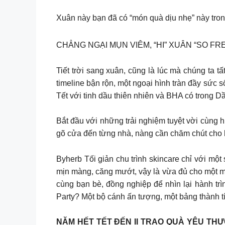
Xuân này bạn đã có “món quà dịu nhẹ” này tron
CHẲNG NGẠI MỤN VIÊM, “HI” XUÂN “SO FRE
Tiết trời sang xuân, cũng là lúc mà chúng ta
timeline bận rộn, một ngoại hình tràn đầy sứ
Tết với tinh dầu thiên nhiên và BHA có tro
Bắt đầu với những trải nghiệm tuyệt vời cùng
gõ cửa đến từng nhà, nàng cần chăm chút cho 
Byherb Tối giản chu trình skincare chỉ với
mịn màng, căng mướt, vậy là vừa đủ cho một mù
cùng bạn bè, đồng nghiệp để nhìn lại hành tr
Party? Một bộ cánh ấn tượng, một bảng thành tí
NĂM HẾT TẾT ĐẾN II TRAO QUÀ YÊU THƯƠ