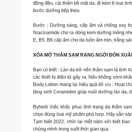
đồng đều, cải thiện bề mặt da, đi kèm 6 loại ti
bước dưỡng tiếp theo.
Bước : Dưỡng sáng, cấp ẩm và chống oxy hoá 
Niacinamide cho ra dòng kem dưỡng mỏng nhẹ,
E, B5, B6 cấp ẩm cho da luôn ẩm mịn, trắng sá
XÓA MỜ THÂM SẠM RẠNG NGỜI ĐÓN XUÂN
Bạn có biết : Làn da trở nên thâm sạm là tình tr
các thiết bị điện tử gây ra. Nếu không sớm k
Body Lotion mang lại hiệu quả tối ưu : Hoạt c
tăng sinh Ceramides giúp nuôi dưỡng làn da, du
Byherb Việc khắc phục tình trạng da thâm sạm
chọn đúng loại mỹ phẩm phù hợp. Hãy sẵn sàng cùng By’H
Tạm biệt 2022, nhìn lại một năm với biết b
chúng mình trong suốt thời gian qua.