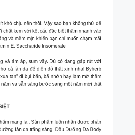
 khó chịu nên thôi. Vậy sao bạn không thử để
 chất kem với kết cấu đặc biệt thấm nhanh vào
hoáng và mềm mịn khiến bạn chỉ muốn chạm mãi
amin E, Saccharide Insomerate ️
 và ấm áp, sum vầy. Dù có đang gấp rút với
o cả làn da để diện độ thật xinh nha! Byherb
ua tan” đi bụi bẩn, bã nhờn hay làm mờ thâm
uối năm và sẵn sàng bước sang một năm mới thật
BIỆT
phẩm mang lại. Sản phẩm luôn nhận được phản
i dưỡng làn da trắng sáng. Dầu Dưỡng Da Body