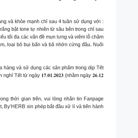
ng và khỏe mạnh chỉ sau 4 tuần sử dụng với :
ng bật tone tự nhiên từ sâu bên trong chỉ sau
u tối đa các vấn đề mụn lưng và viêm lỗ châm
, loại bỏ bụi bẩn và bã nhờn cứng đầu. Nuôi
o việc mua hàng và sử dụng các sản phẩm trong dịp Tết
 từ ngày 𝟏𝟕.𝟎𝟏.𝟐𝟎𝟐𝟑 (nhằm ngày 𝟐𝟔.𝟏𝟐
 hàng trong thời gian trên, vui lòng nhắn tin Fanpage
, By’HERB xin phép bắt đầu xử lí và tiến hành