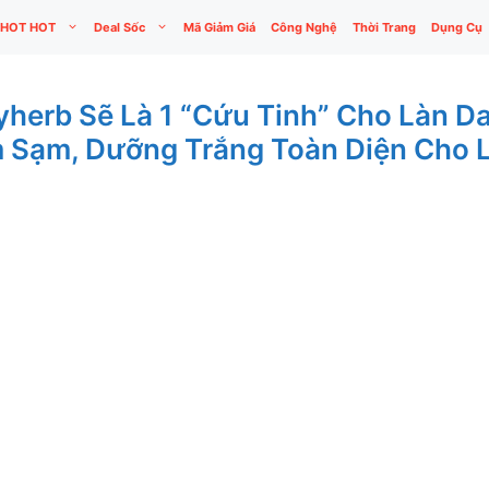
HOT HOT
Deal Sốc
Mã Giảm Giá
Công Nghệ
Thời Trang
Dụng Cụ
herb Sẽ Là 1 “Cứu Tinh” Cho Làn D
 Sạm, Dưỡng Trắng Toàn Diện Cho 