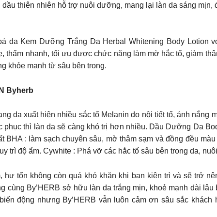
nh dầu thiên nhiên hỗ trợ nuôi dưỡng, mang lại làn da sáng mịn
da Kem Dưỡng Trắng Da Herbal Whitening Body Lotion với ch
 thấm nhanh, tối ưu được chức năng làm mờ hắc tố, giảm thâ
ng khỏe mạnh từ sâu bên trong.
 Byherb
ạng da xuất hiện nhiều sắc tố Melanin do nội tiết tố, ánh nắng m
hắc phục thì làn da sẽ càng khó trị hơn nhiều. Dầu Dưỡng Da
hất BHA : làm sạch chuyên sâu, mờ thâm sạm và đồng đều màu d
y trì độ ẩm. Cywhite : Phá vỡ các hắc tố sâu bên trong da, nu
, hư tổn không còn quá khó khăn khi bạn kiên trì và sẽ trở
ERB sở hữu làn da trắng mịn, khoẻ mạnh dài lâu bạn nhé! 𝐖𝐢𝐬𝐡𝐢𝐧𝐠 𝐲
ao biến động nhưng By’HERB vẫn luôn cảm ơn sâu sắc khách