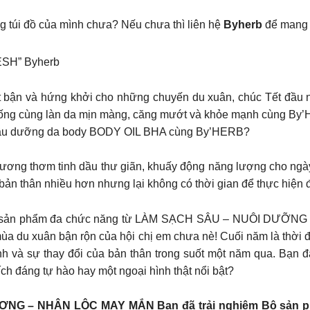
g túi đồ của mình chưa? Nếu chưa thì liên hệ
Byherb
để mang 
SH” Byherb
 tất bận và hứng khởi cho những chuyến du xuân, chúc Tết đầ
c sống cùng làn da mịn màng, căng mướt và khỏe mạnh cùng B
ng Dầu dưỡng da body BODY OIL BHA cùng By’HERB?
 hương thơm tinh dầu thư giãn, khuấy động năng lượng cho n
bản thân nhiều hơn nhưng lại không có thời gian để thực hiện
 một sản phẩm đa chức năng từ LÀM SẠCH SÂU – NUÔI DƯỠNG 
a du xuân bận rộn của hội chị em chưa nè! Cuối năm là thời đ
ình và sự thay đổi của bản thân trong suốt một năm qua. Bạn
ch đáng tự hào hay một ngoại hình thật nổi bật?
NG – NHẬN LỘC MAY MẮN Bạn đã trải nghiệm Bộ sản p