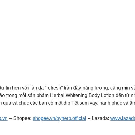
ự tin hơn với làn da “refresh” tràn đầy năng lượng, căng mịn v
c vào trong mỗi sản phẩm Herbal Whitening Body Lotion đến từ
 qua và chúc các bạn có một dịp Tết sum vầy, hạnh phúc và ấm
b.vn
– Shopee:
shopee.vn/byherb.official
– Lazada:
www.lazada