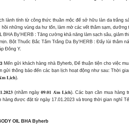
 lành tính từ công thức thuần mộc để sở hữu làn da trắng sá
hồi những vùng da hư tổn, làm mờ các vết thâm sạm, dưỡng trắ
 BHA By’HERB : Tăng cường khả năng làm sạch sâu, giảm thiể
mịn. Bột Thuốc Bắc Tắm Trắng Da By’HERB : Đẩy lùi thâm nám
áp Đông Y.
𝗬́ 𝗠𝗔̃𝗢 𝟮𝟬𝟮𝟯 Mến gửi khách hàng nhà Byherb, Để thuận tiện ch
hông báo đến các bạn lịch hoạt động như sau: Thời gian nghỉ Tết
 𝐋𝐢̣𝐜𝐡).
𝟎.𝟎𝟏.𝟐𝟎𝟐𝟑 (nhằm ngày 𝟎𝟗.𝟎𝟏 𝐀̂𝐦 𝐋𝐢̣𝐜𝐡). Các bạn cần mua
ng được đặt từ ngày 17.01.2023 và trong thời gian nghỉ Tết
ODY OIL BHA Byherb