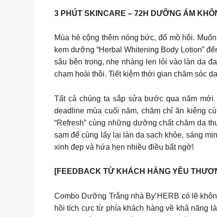
3 PHÚT SKINCARE – 72H DƯỠNG ẨM KHÔ
Mùa hè cộng thêm nóng bức, đổ mồ hôi. Muốn 
kem dưỡng “Herbal Whitening Body Lotion” đến
sâu bên trong, nhẹ nhàng len lỏi vào làn da
chạm hoài thôi. Tiết kiệm thời gian chăm sóc d
Tất cả chúng ta sắp sửa bước qua năm mới 2
deadline mùa cuối năm, chăm chỉ ăn kiêng cù
“Refresh” cùng những dưỡng chất chăm da th
sạm để cùng lấy lại làn da sạch khỏe, sáng mị
xinh đẹp và hứa hẹn nhiều điều bất ngờ!
[FEEDBACK TỪ KHÁCH HÀNG YÊU THƯƠN
Combo Dưỡng Trắng nhà By’HERB có lẽ không 
hồi tích cực từ phía khách hàng về khả năng