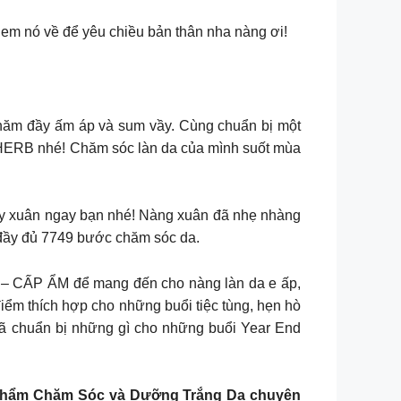
em nó về để yêu chiều bản thân nha nàng ơi!
u năm đầy ấm áp và sum vầy. Cùng chuẩn bị một
y’HERB nhé! Chăm sóc làn da của mình suốt mùa
gày xuân ngay bạn nhé! Nàng xuân đã nhẹ nhàng
 đầy đủ 7749 bước chăm sóc da.
– CẤP ẨM để mang đến cho nàng làn da e ấp,
iểm thích hợp cho những buổi tiệc tùng, hẹn hò
 đã chuẩn bị những gì cho những buổi Year End
hẩm Chăm Sóc và Dưỡng Trắng Da chuyên