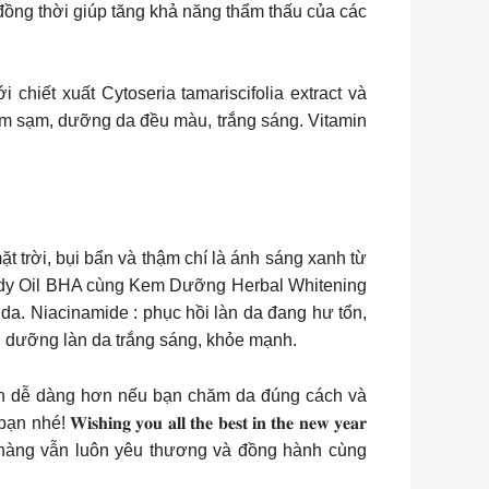
, đồng thời giúp tăng khả năng thẩm thấu của các
iết xuất Cytoseria tamariscifolia extract và
m sạm, dưỡng da đều màu, trắng sáng. Vitamin
ặt trời, bụi bẩn và thậm chí là ánh sáng xanh từ
 Body Oil BHA cùng Kem Dưỡng Herbal Whitening
a. Niacinamide : phục hồi làn da đang hư tổn,
ôi dưỡng làn da trắng sáng, khỏe mạnh.
 nên dễ dàng hơn nếu bạn chăm da đúng cách và
𝐨𝐮 𝐚𝐥𝐥 𝐭𝐡𝐞 𝐛𝐞𝐬𝐭 𝐢𝐧 𝐭𝐡𝐞 𝐧𝐞𝐰 𝐲𝐞𝐚𝐫
 hàng vẫn luôn yêu thương và đồng hành cùng