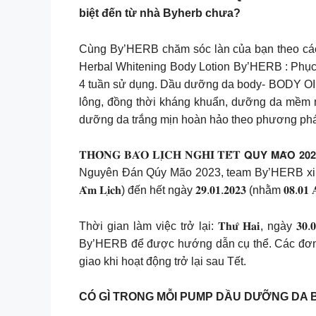
biệt đến từ nhà Byherb chưa?
Cùng By’HERB chăm sóc làn của bạn theo cách
Herbal Whitening Body Lotion By’HERB : Phục 
4 tuần sử dụng. Dầu dưỡng da body- BODY OIL
lông, đồng thời kháng khuẩn, dưỡng da mềm 
dưỡng da trắng mịn hoàn hảo theo phương ph
𝐓𝐇𝐎̂𝐍𝐆 𝐁𝐀́𝐎 𝐋𝐈̣𝐂𝐇 𝐍𝐆𝐇𝐈̉ 𝐓𝐄̂́𝐓 𝗤
Nguyên Đán Qúy Mão 2023, team By’HERB xin gửi t
𝐀̂𝐦 𝐋𝐢̣𝐜𝐡) đến hết ngày 𝟐𝟗.𝟎𝟏.𝟐𝟎𝟐𝟑 (nhằm 𝟎𝟖.𝟎𝟏 𝐀̂
Thời gian làm việc trở lại: 𝐓𝐡𝐮̛́ 𝐇𝐚𝐢, ngày 𝟑
By’HERB để được hướng dẫn cụ thể. Các đơn hà
giao khi hoạt động trở lại sau Tết.
CÓ GÌ TRONG MỖI PUMP DẦU DƯỠNG DA B