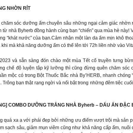
NG NHỜN RÍT
chăm sóc dưỡng ẩm chuyên sâu những ngại cảm giác nhờn rít
 từ nhà Byherb đồng hành cùng bạn “chiến” qua mùa hè này! Vì
 đang “khát nước” của bạn.Cảm nhận một làn da ẩm mịn khô t
a khi mà khả năng dưỡng ẩm có thể lên tới 72h liền nhờ vào Vit
023 và sẵn sàng đón chào một mùa Tết cổ truyền tưng bừng
ng chế độ luyện tập kỹ lưỡng thì cũng đừng quên chăm sóc ch
uần mộc có trong Bột Thuốc Bắc nhà By’HERB, nhanh chóng “x
n. Trông bạn thật rạng ngời và nổi bật trong những đêm tiệc c
G] COMBO DƯỠNG TRẮNG NHÀ Byherb – DẤU ẤN ĐẶC 
quá xa ạ với phái đẹp bởi những ưu điểm vượt trội mà sản 
 làm sạch sâu, giảm mụn viêm cũng như khả năng cấp ẩm, nuô