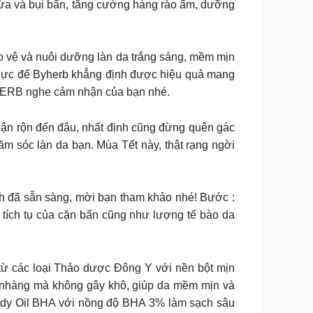
thừa và bụi bẩn, tăng cường hàng rào ẩm, dưỡng
 vệ và nuôi dưỡng làn da trắng sáng, mềm mịn
 lực để Byherb khẳng định được hiệu quả mang
y’HERB nghe cảm nhận của bạn nhé.
ận rộn đến đâu, nhất định cũng đừng quên gác
ăm sóc làn da bạn. Mùa Tết này, thật rạng ngời
ch đã sẵn sàng, mời bạn tham khảo nhé! Bước :
 tích tụ của cặn bẩn cũng như lượng tế bào da
từ các loại Thảo dược Đông Y với nền bột mịn
hẹ nhàng mà không gây khô, giúp da mềm mịn và
ody Oil BHA với nồng độ BHA 3% làm sạch sâu