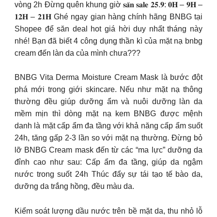
vòng 2h Đừng quên khung giờ 𝐬𝐚̆𝐧 𝐬𝐚𝐥𝐞 𝟐𝟓.𝟗: 𝟎𝐇 – 𝟗𝐇 –
𝟏𝟐𝐇 – 𝟐𝟏𝐇 Ghé ngay gian hàng chính hãng BNBG tại
Shopee để săn deal hot giá hời duy nhất tháng này
nhé! Bạn đã biết 4 công dụng thần kì của mặt nạ bnbg
cream đến làn da của mình chưa???
BNBG Vita Derma Moisture Cream Mask là bước đột
phá mới trong giới skincare. Nếu như mặt nạ thông
thường đều giúp dưỡng ẩm và nuôi dưỡng làn da
mềm mịn thì dòng mặt nạ kem BNBG được mệnh
danh là mặt cấp ẩm đa tầng với khả năng cấp ẩm suốt
24h, tăng gấp 2-3 lần so với mặt nạ thường. Đừng bỏ
lỡ BNBG Cream mask đến từ các “ma lực” dưỡng da
đỉnh cao như sau: Cấp ẩm đa tầng, giúp da ngậm
nước trong suốt 24h Thúc đẩy sự tái tạo tế bào da,
dưỡng da trắng hồng, đều màu da.
Kiểm soát lượng dầu nước trên bề mặt da, thu nhỏ lỗ