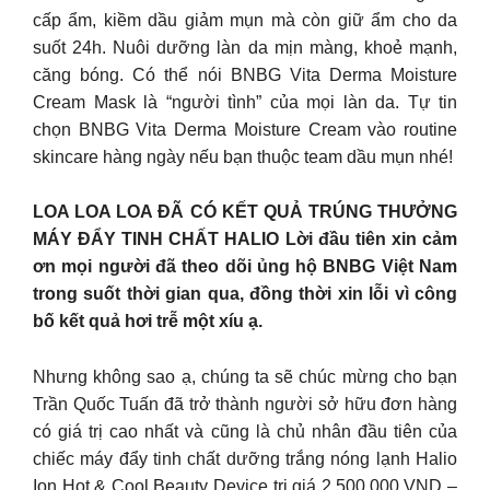
cấp ẩm, kiềm dầu giảm mụn mà còn giữ ẩm cho da
suốt 24h. Nuôi dưỡng làn da mịn màng, khoẻ mạnh,
căng bóng. Có thể nói BNBG Vita Derma Moisture
Cream Mask là “người tình” của mọi làn da. Tự tin
chọn BNBG Vita Derma Moisture Cream vào routine
skincare hàng ngày nếu bạn thuộc team dầu mụn nhé!
LOA LOA LOA ĐÃ CÓ KẾT QUẢ TRÚNG THƯỞNG
MÁY ĐẨY TINH CHẤT HALIO Lời đầu tiên xin cảm
ơn mọi người đã theo dõi ủng hộ BNBG Việt Nam
trong suốt thời gian qua, đồng thời xin lỗi vì công
bố kết quả hơi trễ một xíu ạ.
Nhưng không sao ạ, chúng ta sẽ chúc mừng cho bạn
Trần Quốc Tuấn đã trở thành người sở hữu đơn hàng
có giá trị cao nhất và cũng là chủ nhân đầu tiên của
chiếc máy đẩy tinh chất dưỡng trắng nóng lạnh Halio
Ion Hot & Cool Beauty Device trị giá 2.500.000 VND –