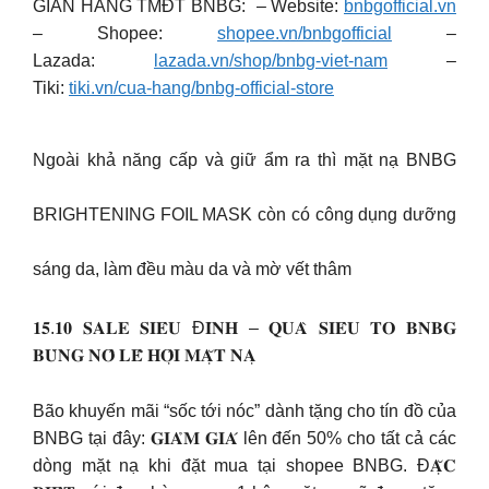
GIAN HÀNG TMĐT BNBG: – Website:
bnbgofficial.vn
– Shopee:
shopee.vn/bnbgofficial
–
Lazada:
lazada.vn/shop/bnbg-viet-nam
–
Tiki:
tiki.vn/cua-hang/bnbg-official-store
Ngoài khả năng cấp và giữ ẩm ra thì mặt nạ BNBG
BRIGHTENING FOIL MASK còn có công dụng dưỡng
sáng da, làm đều màu da và mờ vết thâm
𝟏𝟓.𝟏𝟎 𝐒𝐀𝐋𝐄 𝐒𝐈𝐄̂𝐔 Đ𝐈̉𝐍𝐇 – 𝐐𝐔𝐀̀ 𝐒𝐈𝐄̂𝐔 𝐓𝐎 𝐁𝐍𝐁𝐆
𝐁𝐔̀𝐍𝐆 𝐍𝐎̂̉ 𝐋𝐄̂̃ 𝐇𝐎̣̂𝐈 𝐌𝐀̣̆𝐓 𝐍𝐀̣
Bão khuyến mãi “sốc tới nóc” dành tặng cho tín đồ của
BNBG tại đây: 𝐆𝐈𝐀̉𝐌 𝐆𝐈𝐀́ lên đến 50% cho tất cả các
dòng mặt nạ khi đặt mua tại shopee BNBG. Đ𝐀̣̆𝐂