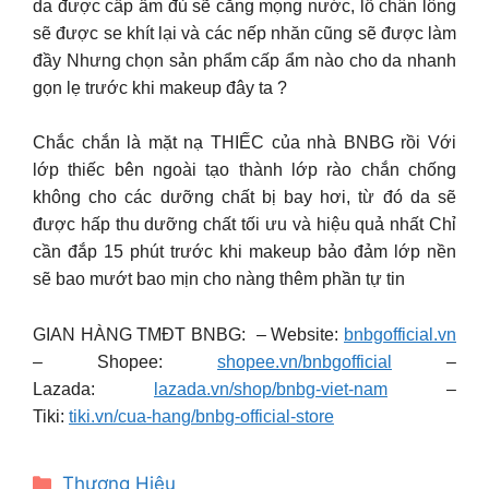
da được cấp ẩm đủ sẽ căng mọng nước, lỗ chân lông
sẽ được se khít lại và các nếp nhăn cũng sẽ được làm
đầy Nhưng chọn sản phẩm cấp ẩm nào cho da nhanh
gọn lẹ trước khi makeup đây ta ?
Chắc chắn là mặt nạ THIẾC của nhà BNBG rồi Với
lớp thiếc bên ngoài tạo thành lớp rào chắn chống
không cho các dưỡng chất bị bay hơi, từ đó da sẽ
được hấp thu dưỡng chất tối ưu và hiệu quả nhất Chỉ
cần đắp 15 phút trước khi makeup bảo đảm lớp nền
sẽ bao mướt bao mịn cho nàng thêm phần tự tin
GIAN HÀNG TMĐT BNBG: – Website:
bnbgofficial.vn
– Shopee:
shopee.vn/bnbgofficial
–
Lazada:
lazada.vn/shop/bnbg-viet-nam
–
Tiki:
tiki.vn/cua-hang/bnbg-official-store
Categories
Thương Hiệu