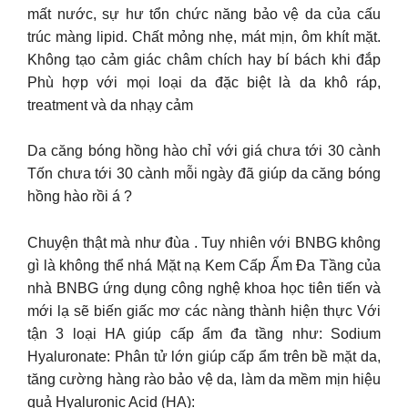
mất nước, sự hư tổn chức năng bảo vệ da của cấu
trúc màng lipid. Chất mỏng nhẹ, mát mịn, ôm khít mặt.
Không tạo cảm giác châm chích hay bí bách khi đắp
Phù hợp với mọi loại da đặc biệt là da khô ráp,
treatment và da nhạy cảm
Da căng bóng hồng hào chỉ với giá chưa tới 30 cành
Tốn chưa tới 30 cành mỗi ngày đã giúp da căng bóng
hồng hào rồi á ?
Chuyện thật mà như đùa . Tuy nhiên với BNBG không
gì là không thể nhá Mặt nạ Kem Cấp Ẩm Đa Tầng của
nhà BNBG ứng dụng công nghệ khoa học tiên tiến và
mới lạ sẽ biến giấc mơ các nàng thành hiện thực Với
tận 3 loại HA giúp cấp ẩm đa tầng như: Sodium
Hyaluronate: Phân tử lớn giúp cấp ẩm trên bề mặt da,
tăng cường hàng rào bảo vệ da, làm da mềm mịn hiệu
quả Hyaluronic Acid (HA):