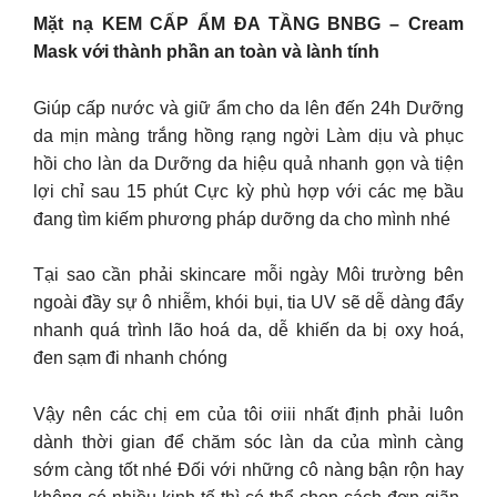
Mặt nạ KEM CẤP ẨM ĐA TẦNG BNBG – Cream
Mask với thành phần an toàn và lành tính
Giúp cấp nước và giữ ẩm cho da lên đến 24h Dưỡng
da mịn màng trắng hồng rạng ngời Làm dịu và phục
hồi cho làn da Dưỡng da hiệu quả nhanh gọn và tiện
lợi chỉ sau 15 phút Cực kỳ phù hợp với các mẹ bầu
đang tìm kiếm phương pháp dưỡng da cho mình nhé
Tại sao cần phải skincare mỗi ngày Môi trường bên
ngoài đầy sự ô nhiễm, khói bụi, tia UV sẽ dễ dàng đẩy
nhanh quá trình lão hoá da, dễ khiến da bị oxy hoá,
đen sạm đi nhanh chóng
Vậy nên các chị em của tôi ơiii nhất định phải luôn
dành thời gian để chăm sóc làn da của mình càng
sớm càng tốt nhé Đối với những cô nàng bận rộn hay