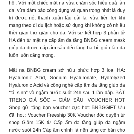
hồi. Với một chiếc mặt nạ vừa chăm sóc hiệu quả làn
da, vừa đảm bảo công dụng và quan trọng nhất là duy
trì được nét thanh xuân lâu dài lại vừa tiện lợi khi
mang theo đi du lịch hoặc sử dụng khi không có nhiều
thời gian thư giãn cho da. Với sự kết hợp 3 phân tử
HA đến từ mặt nạ cấp ẩm đa tầng BNBG cream mask
giúp da được cấp ẩm sâu đến tầng hạ bì, giúp làn da
luôn luôn căng mọng.
Mặt nạ BNBG cream sở hữu phức hợp 3 loại HA:
Hyaluronic Acid, Sodium Hyaluronate, Hydrolyzed
Hyaluronic Acid và công nghệ cấp ẩm đa tầng giúp da
“tái sinh” và ngậm nước suốt 24h sau 1 lần đắp. BẮT
TREND GIÁ SỐC – GIẢM SÂU, VOUCHER HOT
Shop gửi tặng bạn voucher cực hot: BNBGGIFT Ưu
đãi hot : Voucher Freeship 30K Voucher độc quyền từ
shop Giảm 15K từ Cấp ẩm đa tầng giúp da ngậm
nước suốt 24h Cấp ẩm chính là nền tảng cơ bản cho