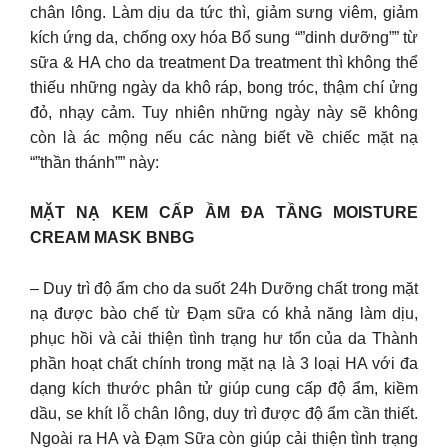
chân lông. Làm dịu da tức thì, giảm sưng viêm, giảm
kích ứng da, chống oxy hóa Bổ sung “”dinh dưỡng”” từ
sữa & HA cho da treatment Da treatment thì không thể
thiếu những ngày da khô ráp, bong tróc, thậm chí ửng
đỏ, nhạy cảm. Tuy nhiên những ngày này sẽ không
còn là ác mộng nếu các nàng biết về chiếc mặt nạ
“”thần thánh”” này:
MẶT NẠ KEM CẤP ẦM ĐA TẦNG MOISTURE
CREAM MASK BNBG
– Duy trì độ ẩm cho da suốt 24h Dưỡng chất trong mặt
nạ được bào chế từ Đạm sữa có khả năng làm dịu,
phục hồi và cải thiện tình trạng hư tổn của da Thành
phần hoạt chất chính trong mặt nạ là 3 loại HA với đa
dạng kích thước phân tử giúp cung cấp độ ẩm, kiềm
dầu, se khít lỗ chân lông, duy trì được độ ẩm cần thiết.
Ngoài ra HA và Đạm Sữa còn giúp cải thiện tình trạng