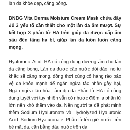
làn da khỏe đẹp, căng bóng.
BNBG Vita Derma Moisture Cream Mask chứa đầy
đủ 3 yếu tố cần thiết cho một làn da ẩm mượt. Sự
kết hợp 3 phân tử HA trên giúp da được cấp ẩm
sâu đến tầng hạ bì, giúp làn da luôn luôn căng
mọng.
Hyaluronic Acid: HA có công dụng dưỡng ẩm cho làn
da căng bóng, Làn da được cấp nước dồi dào, nó tự
khắc sẽ căng mọng, đồng thời củng cố hàng rào bảo
vệ da khỏe mạnh để ngăn ngừa tác nhân gây hại,
Ngăn ngừa lão hóa, làm dịu da Phân tử HA có công
dụng tuyệt vời tuy nhiên vẫn có nhược điểm là phân tử
lớn nên khó thấm vào da. Nên người ta đã phát minh
thêm Sodium Hyaluronate và Hydrolyzed Hyaluronic
Acid. Sodium Hyaluronate: Phân tử lớn giữ nước trên
bề mặt da, cân bằng dầu nước trên da.