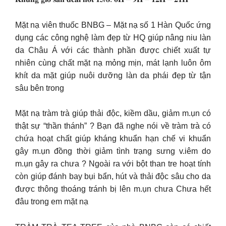
Mặt nạ viên thuốc BNBG – Mặt nạ số 1 Hàn Quốc ứng
dụng các công nghệ làm đẹp từ HQ giúp nâng niu làn
da Châu Á với các thành phần được chiết xuất tự
nhiên cùng chất mặt nạ mỏng mịn, mát lạnh luôn ôm
khít da mặt giúp nuôi dưỡng làn da phái đẹp từ tận
sâu bên trong
Mặt nạ tràm trà giúp thải độc, kiềm dầu, giảm m.ụn có
thật sự “thần thánh” ? Bạn đã nghe nói về tràm trà có
chứa hoạt chất giúp kháng khuẩn hạn chế vi khuẩn
gây m.ụn đồng thời giảm tình trạng sưng v.iêm do
m.ụn gây ra chưa ? Ngoài ra với bột than tre hoạt tính
còn giúp đánh bay bụi bẩn, hút và thải độc sâu cho da
được thông thoáng tránh bị lên m.ụn chưa Chưa hết
đâu trong em mặt nạ