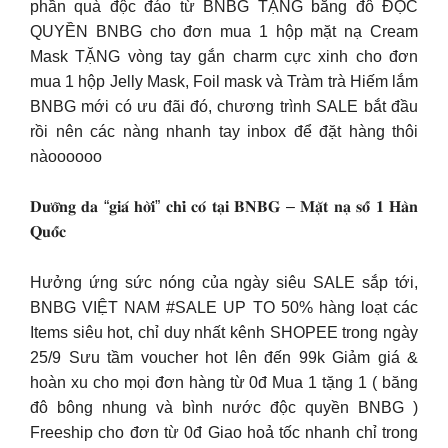
phần quà độc đáo từ BNBG TẶNG băng đô ĐỘC
QUYỀN BNBG cho đơn mua 1 hộp mặt nạ Cream
Mask TẶNG vòng tay gắn charm cực xinh cho đơn
mua 1 hộp Jelly Mask, Foil mask và Tràm trà Hiếm lắm
BNBG mới có ưu đãi đó, chương trình SALE bắt đầu
rồi nên các nàng nhanh tay inbox để đặt hàng thôi
nàoooooo
𝐃𝐮̛𝐨̛̃𝐧𝐠 𝐝𝐚 “𝐠𝐢𝐚́ 𝐡𝐨̛̀𝐢” 𝐜𝐡𝐢̉ 𝐜𝐨́ 𝐭𝐚̣𝐢 𝐁𝐍𝐁𝐆 – 𝐌𝐚̣̆𝐭 𝐧𝐚̣ 𝐬𝐨̂́ 𝟏 𝐇𝐚̀𝐧
𝐐𝐮𝐨̂́𝐜
Hưởng ứng sức nóng của ngày siêu SALE sắp tới,
BNBG VIỆT NAM #SALE UP TO 50% hàng loạt các
Items siêu hot, chỉ duy nhất kênh SHOPEE trong ngày
25/9 Sưu tầm voucher hot lên đến 99k Giảm giá &
hoàn xu cho mọi đơn hàng từ 0đ Mua 1 tặng 1 ( băng
đô bông nhung và bình nước độc quyền BNBG )
Freeship cho đơn từ 0đ Giao hoả tốc nhanh chỉ trong