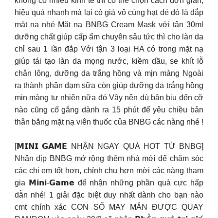
không có nhiều kinh tế thì có thể chọn cách đơn giãn,
hiệu quả nhanh mà lại có giá vô cùng hạt dẻ đó là đắp
mặt nạ nhé Mặt nạ BNBG Cream Mask với tận 30ml
dưỡng chất giúp cấp ẩm chuyên sâu tức thì cho làn da
chỉ sau 1 lần đắp Với tận 3 loại HA có trong mặt nạ
giúp tái tạo làn da mọng nước, kiềm dầu, se khít lỗ
chân lông, dưỡng da trắng hồng và mịn màng Ngoài
ra thành phần đạm sữa còn giúp dưỡng da trắng hồng
mịn màng tự nhiên nữa đó Vậy nên dù bận bịu đến cỡ
nào cũng cố gắng dành ra 15 phút để yêu chiều bản
thân bằng mặt nạ viên thuốc của BNBG các nàng nhé !
[𝗠𝗜𝗡𝗜 𝗚𝗔𝗠𝗘 NHẬN NGAY QUÀ HOT TỪ BNBG]
Nhân dịp BNBG mở rộng thêm nhà mới để chăm sóc
các chị em tốt hơn, chỉnh chu hơn mời các nàng tham
gia 𝗠𝗶𝗻𝗶-𝗚𝗮𝗺𝗲 để nhận những phần quà cực hấp
dẫn nhé! 1 giải đặc biệt duy nhất dành cho bạn nào
cmt chính xác CON SỐ MAY MẮN ĐƯỢC QUAY