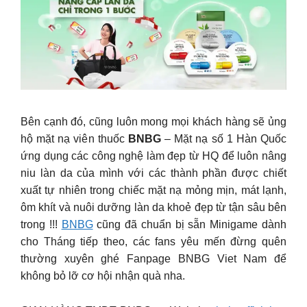
Bên cạnh đó, cũng luôn mong mọi khách hàng sẽ ủng
hộ mặt nạ viên thuốc
BNBG
– Mặt nạ số 1 Hàn Quốc
ứng dụng các công nghệ làm đẹp từ HQ để luôn nâng
niu làn da của mình với các thành phần được chiết
xuất tự nhiên trong chiếc mặt nạ mỏng mịn, mát lạnh,
ôm khít và nuôi dưỡng làn da khoẻ đẹp từ tận sâu bên
trong !!!
BNBG
cũng đã chuẩn bị sẵn Minigame dành
cho Tháng tiếp theo, các fans yêu mến đừng quên
thường xuyên ghé Fanpage BNBG Viet Nam để
không bỏ lỡ cơ hội nhận quà nha.