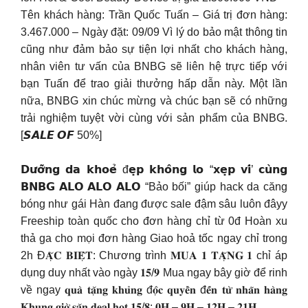
Tên khách hàng: Trần Quốc Tuấn – Giá trị đơn hàng:
3.467.000 – Ngày đặt: 09/09 Vì lý do bảo mật thông tin
cũng như đảm bảo sự tiện lợi nhất cho khách hàng,
nhân viên tư vấn của BNBG sẽ liên hệ trực tiếp với
bạn Tuấn để trao giải thưởng hấp dẫn này. Một lần
nữa, BNBG xin chúc mừng và chúc bạn sẽ có những
trải nghiệm tuyệt vời cùng với sản phẩm của BNBG.
[𝙎𝘼𝙇𝙀 𝙊𝙁 50%]
𝗗𝘂̛𝗼̛̃𝗻𝗴 𝗱𝗮 𝗸𝗵𝗼𝗲̉ đ𝗲̣𝗽 𝗸𝗵𝗼̂𝗻𝗴 𝗹𝗼 “𝘅𝗲̣𝗽 𝘃𝗶́’ 𝗰𝘂̀𝗻𝗴
𝗕𝗡𝗕𝗚 𝗔𝗟𝗢 𝗔𝗟𝗢 𝗔𝗟𝗢 “Bảo bối” giúp hack da căng
bóng như gái Hàn đang được sale đậm sâu luôn đâyy
Freeship toàn quốc cho đơn hàng chỉ từ 0đ Hoàn xu
thả ga cho mọi đơn hàng Giao hoả tốc ngay chỉ trong
2h Đ𝐀̣̆𝐂 𝐁𝐈𝐄̣̂𝐓: Chương trình 𝐌𝐔𝐀 𝟏 𝐓𝐀̣̆𝐍𝐆 𝟏 chỉ áp
dụng duy nhất vào ngày 𝟏𝟓/𝟗 Mua ngay bây giờ để rinh
về ngay 𝐪𝐮𝐚̀ 𝐭𝐚̣̆𝐧𝐠 𝐤𝐡𝐮̉𝐧𝐠 đ𝐨̣̂𝐜 𝐪𝐮𝐲𝐞̂̀𝐧 đ𝐞̂́𝐧 𝐭𝐮̛̀ 𝐧𝐡𝐚̃𝐧 𝐡𝐚̀𝐧𝐠
𝐊𝐡𝐮𝐧𝐠 𝐠𝐢𝐨̛̀ 𝐬𝐚̆𝐧 𝐝𝐞𝐚𝐥 𝐡𝐨𝐭 𝟏𝟓/𝟖: 𝟎𝐇 – 𝟗𝐇 – 𝟏𝟐𝐇 – 𝟐𝟏𝐇