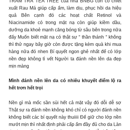
TRÀM TRÀ TEA TREE của nhà BNBG còn có chiết
xuất Rau Má giúp cấp ẩm, làm dịu, phục hồi da hiệu
quả Bên cạnh đó các hoạt chất Retinol và
Niacinamide có trong mặt nạ còn giúp kiềm dầu,
dưỡng da khoẻ mạnh căng bóng từ sâu bên trong nữa
đấy Muốn biết mặt nạ có thật sự “ thần thánh “ không
thì thử ngay bây giờ còn được tặng kèm quà khi mua
hàng nữa đó nhen Bí quyết ngon ghẻ nhất để có lớp
nền đẹp không tì vết Người ta đánh nền lên da đẹp
mịn màng
Mình đánh nền lên da có nhiêu khuyết điểm lộ ra
hết trơn hết trọi
Nền gì mà mốc sần sùi hết cả mặt vậy đó dỗi dễ sợ
Thật sự ra đánh nền không khó chỉ có người đánh nền
không biết các bí quyết này thuiiii Để giữ cho lớp nền
mướt mịn thì nhất định phải cấp ẩm đầy đủ cho da Làn