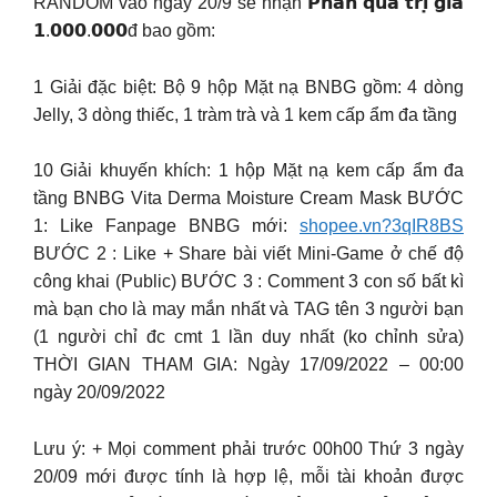
RANDOM vào ngày 20/9 sẽ nhận 𝗣𝗵𝗮̂̀𝗻 𝗾𝘂𝗮̀ 𝘁𝗿𝗶̣ 𝗴𝗶𝗮́
𝟭.𝟬𝟬𝟬.𝟬𝟬𝟬đ bao gồm:
1 Giải đặc biệt: Bộ 9 hộp Mặt nạ BNBG gồm: 4 dòng
Jelly, 3 dòng thiếc, 1 tràm trà và 1 kem cấp ẩm đa tầng
10 Giải khuyến khích: 1 hộp Mặt nạ kem cấp ẩm đa
tầng BNBG Vita Derma Moisture Cream Mask BƯỚC
1: Like Fanpage BNBG mới:
shopee.vn?3qIR8BS
BƯỚC 2 : Like + Share bài viết Mini-Game ở chế độ
công khai (Public) BƯỚC 3 : Comment 3 con số bất kì
mà bạn cho là may mắn nhất và TAG tên 3 người bạn
(1 người chỉ đc cmt 1 lần duy nhất (ko chỉnh sửa)
THỜI GIAN THAM GIA: Ngày 17/09/2022 – 00:00
ngày 20/09/2022
Lưu ý: + Mọi comment phải trước 00h00 Thứ 3 ngày
20/09 mới được tính là hợp lệ, mỗi tài khoản được