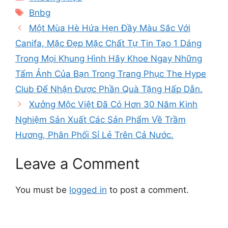
Tags
Bnbg
Một Mùa Hè Hứa Hẹn Đầy Màu Sắc Với
Canifa, Mặc Đẹp Mặc Chất Tự Tin Tạo 1 Dáng
Trong Mọi Khung Hình Hãy Khoe Ngay Những
Tấm Ảnh Của Bạn Trong Trang Phục The Hype
Club Để Nhận Được Phần Quà Tặng Hấp Dẫn.
Xưởng Mộc Việt Đã Có Hơn 30 Năm Kinh
Nghiệm Sản Xuất Các Sản Phẩm Về Trầm
Hương, Phân Phối Sỉ Lẻ Trên Cả Nước.
Leave a Comment
You must be
logged in
to post a comment.