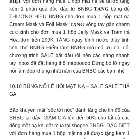
𝐁𝐈𝐄̣̂𝐓 với đơn hàng mua 1 hộp mặt nạ sẽ được tặng
kèm 1 phần quà độc đáo từ BNBG 𝐓𝐀̣̆𝐍𝐆 băng đô
THƯƠNG HIỆU BNBG cho đơn mua 1 hộp mặt nạ
Cream Mask và Foil Mask 𝐓𝐀̣̆𝐍𝐆 vòng tay gắn charm
cực xinh cho đơn mua 1 hộp Jelly Mask và Tràm trà
Hóa đơn trên 299K TẶNG ngay bình nước thủy tinh
tinh chế BNBG Hiếm lắm BNBG mới có ưu đãi đó,
chương trình SALE bắt đầu rồi nên các nàng nhanh
tay inbox để đặt hàng thôi nàoooooo Đừng bỏ lỡ ngày
hội làm đẹp khủng nhất năm của BNBG các bạn nhé
10.10 BÙNG NỔ LỄ HỘI MẶT NẠ – SALE SALE THẢ
GA
Bão khuyến mãi “sốc tới nốc” dành tặng cho tín đồ của
BNBG tại đây: GIẢM GIÁ lên đến 50% cho tất cả các
dòng mặt nạ khi đặt mua tại shopee BNBG. ĐẶC BIỆT
với đơn hàng mua 1 hộp mặt nạ sẽ được tặng kèm 1