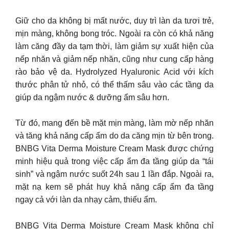
Giữ cho da không bị mất nước, duy trì làn da tươi trẻ,
mịn màng, không bong tróc. Ngoài ra còn có khả năng
làm căng đầy da tạm thời, làm giảm sự xuất hiện của
nếp nhăn và giảm nếp nhăn, cũng như cung cấp hàng
rào bảo vệ da. Hydrolyzed Hyaluronic Acid với kích
thước phân tử nhỏ, có thể thấm sâu vào các tầng da
giúp da ngậm nước & dưỡng ẩm sâu hơn.
Từ đó, mang đến bề mặt mịn màng, làm mờ nếp nhăn
và tăng khả năng cấp ẩm do da căng mịn từ bên trong.
BNBG Vita Derma Moisture Cream Mask được chứng
minh hiệu quả trong việc cấp ẩm đa tầng giúp da “tái
sinh” và ngậm nước suốt 24h sau 1 lần đắp. Ngoài ra,
mặt nạ kem sẽ phát huy khả năng cấp ẩm đa tầng
ngay cả với làn da nhạy cảm, thiếu ẩm.
BNBG Vita Derma Moisture Cream Mask không chỉ