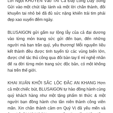
Lời Ngọt KHUYÊN Vào TAI Cả Đáy Lòng Dậy Sóng
Gửi vào một chút lấp lánh và một lời chân thành, đôi
khuyên tai nhỏ bé đã đủ sức nặng khiến trái tim phái
đẹp xao xuyến đêm ngày.
BLUSAIGON gửi gắm sự lộng lẫy của cả đại dương
vào từng món trang sức gửi đến bạn, đến những
người mà bạn trân quý, yêu thương! Mỗi nguyên liệu
kết thành đều được tinh tuyển từ các vùng biển lớn,
được chế tác thủ công qua đôi bàn tay tỉ mỉ nghệ nhân
để ra đời từng món trang sức độc bản, có một không
hai trên thế giới.
KHAI XUÂN KHỞI SẮC LỘC ĐẮC AN KHANG Hơn
cả một chiếc bút, BLUSAIGON tự hào đồng hành cùng
quý khách hàng như một tặng phẩm tri thức & một
người bạn đồng hành cho tân niên thành công viên
mãn. Xin chân thành cảm ơn Quý Vị đã yêu mến và