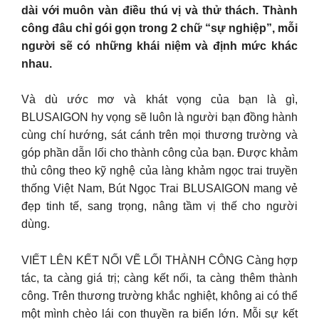
dài với muôn vàn điều thú vị và thử thách. Thành
công đâu chỉ gói gọn trong 2 chữ “sự nghiệp”, mỗi
người sẽ có những khái niệm và định mức khác
nhau.
Và dù ước mơ và khát vọng của bạn là gì,
BLUSAIGON hy vọng sẽ luôn là người bạn đồng hành
cùng chí hướng, sát cánh trên mọi thương trường và
góp phần dẫn lối cho thành công của bạn. Được khảm
thủ công theo kỹ nghệ của làng khảm ngọc trai truyền
thống Việt Nam, Bút Ngọc Trai BLUSAIGON mang vẻ
đẹp tinh tế, sang trọng, nâng tầm vị thế cho người
dùng.
VIẾT LÊN KẾT NỐI VẼ LỐI THÀNH CÔNG Càng hợp
tác, ta càng giá trị; càng kết nối, ta càng thêm thành
công. Trên thương trường khắc nghiệt, không ai có thể
một mình chèo lái con thuyền ra biển lớn. Mỗi sự kết