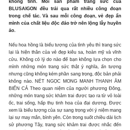
không tinh. Mỗi sản phẩm trang sức của
BLUSAIGON đều trải qua rất nhiều công đoạn
trong chế tác. Và sau mỗi công đoạn, vẻ đẹp ẩn
mình của chất liệu độc đáo trở nên lộng lẫy huyền
ảo.
Nếu hoa hồng là biểu tượng của tình yêu thì trang sức
lại là hiện thân của vẻ đẹp kiêu sa, hoàn mỹ và vĩnh
cửu. Không có lý do nào để bạn không lựa chọn cho
mình những món trang sức thật ý nghĩa, ấn tượng
nhưng cũng không kém phần sang trọng, độc bản phải
không nào. NÉT NGỌC MONG MANH THANH ÂM
BIỂN CẢ Theo quan niệm của người phương Đông,
những món trang sức khảm trai được tạo ra từ vỏ loài
ốc, trai sống, hấp thụ tinh hoa của đại dương. Được
xem là biểu tượng của sự sang trọng với ý niệm mang
lại sự may mắn, bình yên. Còn trong suốt chiều dài lịch
sử phương Tây, trang sức khảm trai được nhắc đến