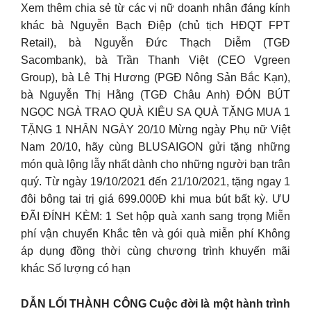
Xem thêm chia sẻ từ các vị nữ doanh nhân đáng kính
khác bà Nguyễn Bạch Điệp (chủ tịch HĐQT FPT
Retail), bà Nguyễn Đức Thạch Diễm (TGĐ
Sacombank), bà Trần Thanh Việt (CEO Vgreen
Group), bà Lê Thị Hương (PGĐ Nông Sản Bắc Kạn),
bà Nguyễn Thị Hằng (TGĐ Châu Anh) ĐÓN BÚT
NGỌC NGÀ TRAO QUÀ KIÊU SA QUÀ TẶNG MUA 1
TẶNG 1 NHÂN NGÀY 20/10 Mừng ngày Phụ nữ Việt
Nam 20/10, hãy cùng BLUSAIGON gửi tặng những
món quà lộng lẫy nhất dành cho những người bạn trân
quý. Từ ngày 19/10/2021 đến 21/10/2021, tặng ngay 1
đôi bông tai trị giá 699.000Đ khi mua bút bất kỳ. ƯU
ĐÃI ĐÍNH KÈM: 1 Set hộp quà xanh sang trọng Miễn
phí vận chuyển Khắc tên và gói quà miễn phí Không
áp dụng đồng thời cùng chương trình khuyến mãi
khác Số lượng có hạn
DẪN LỐI THÀNH CÔNG Cuộc đời là một hành trình