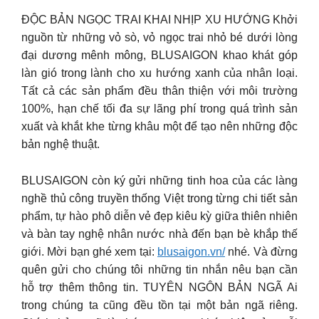
ĐỘC BẢN NGỌC TRAI KHAI NHỊP XU HƯỚNG Khởi
nguồn từ những vỏ sò, vỏ ngọc trai nhỏ bé dưới lòng
đại dương mênh mông, BLUSAIGON khao khát góp
làn gió trong lành cho xu hướng xanh của nhân loại.
Tất cả các sản phẩm đều thân thiện với môi trường
100%, hạn chế tối đa sự lãng phí trong quá trình sản
xuất và khắt khe từng khâu một để tạo nên những độc
bản nghệ thuật.
BLUSAIGON còn ký gửi những tinh hoa của các làng
nghề thủ công truyền thống Việt trong từng chi tiết sản
phẩm, tự hào phô diễn vẻ đẹp kiêu kỳ giữa thiên nhiên
và bàn tay nghệ nhân nước nhà đến bạn bè khắp thế
giới. Mời bạn ghé xem tại:
blusaigon.vn/
nhé. Và đừng
quên gửi cho chúng tôi những tin nhắn nêu bạn cần
hỗ trợ thêm thông tin. TUYÊN NGÔN BẢN NGÃ Ai
trong chúng ta cũng đều tồn tại một bản ngã riêng.