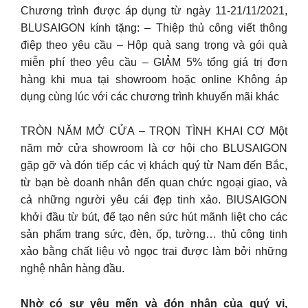
Chương trình được áp dụng từ ngày 11-21/11/2021,
BLUSAIGON kính tặng: – Thiệp thủ công viết thông
điệp theo yêu cầu – Hộp quà sang trọng và gói quà
miễn phí theo yêu cầu – GIẢM 5% tổng giá trị đơn
hàng khi mua tại showroom hoặc online Không áp
dụng cùng lúc với các chương trình khuyến mãi khác
TRÒN NĂM MỞ CỬA – TRỌN TÌNH KHAI CƠ Một
năm mở cửa showroom là cơ hội cho BLUSAIGON
gặp gỡ và đón tiếp các vị khách quý từ Nam đến Bắc,
từ bạn bè doanh nhân đến quan chức ngoại giao, và
cả những người yêu cái đẹp tinh xảo. BlUSAIGON
khởi đầu từ bút, để tạo nên sức hút mãnh liệt cho các
sản phẩm trang sức, đèn, ốp, tường… thủ công tinh
xảo bằng chất liệu vỏ ngọc trai được làm bởi những
nghệ nhân hàng đầu.
Nhờ có sự yêu mến và đón nhận của quý vị,