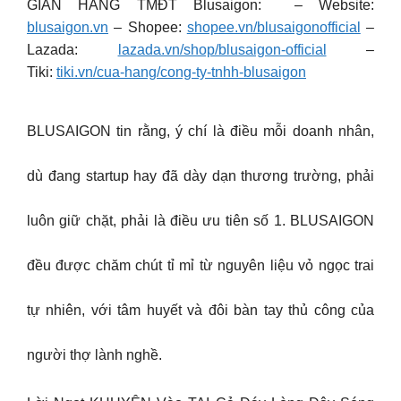
GIAN HÀNG TMĐT Blusaigon: – Website:
blusaigon.vn
– Shopee:
shopee.vn/blusaigonofficial
–
Lazada:
lazada.vn/shop/blusaigon-official
–
Tiki:
tiki.vn/cua-hang/cong-ty-tnhh-blusaigon
BLUSAIGON tin rằng, ý chí là điều mỗi doanh nhân,
dù đang startup hay đã dày dạn thương trường, phải
luôn giữ chặt, phải là điều ưu tiên số 1. BLUSAIGON
đều được chăm chút tỉ mỉ từ nguyên liệu vỏ ngọc trai
tự nhiên, với tâm huyết và đôi bàn tay thủ công của
người thợ lành nghề.