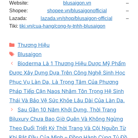
Website:
blusaigon.vn
–
Shopee:
shopee.vn/blusaigonofficial
–
Lazada:
lazada.vn/shop/blusaigon-official
–
Tiki:
tiki.vn/cua-hang/cong-ty-tnhh-blusaigon
Categories
Thương Hiệu
Tags
Blusaigon
Bioderma Là 1 Thương Hiệu Dược Mỹ Phẩm
Được Xây Dựng Dựa Trên Công Nghệ Sinh Học
Phục Vụ Làn Da, Là Trọng Tâm Của Phương
Pháp Tiếp Cận Naos Nhằm Tôn Trọng Hệ Sinh
Thái Và Bảo Vệ Sức Khỏe Lâu Dài Của Làn Da.
Sau Gần 10 Năm Khởi Dựng, Thời Trang
Biluxury Chưa Bao Giờ Quên Và Không Ngừng
Theo Đuổi Triết Ký Thời Trang Và Cội Nguồn Từ
Khi Bắt Đầu Của Mình – Đồng Hành Cùng Tủ Đồ