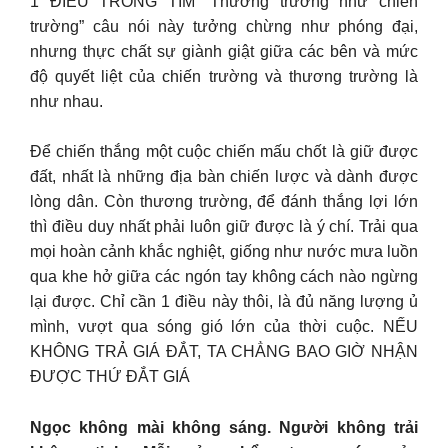
1 ĐIỀU TRONG TIM “Thương trường như chiến
trường” câu nói này tưởng chừng như phóng đại,
nhưng thực chất sự giành giật giữa các bên và mức
độ quyết liệt của chiến trường và thương trường là
như nhau.
Để chiến thắng một cuộc chiến mấu chốt là giữ được
đất, nhất là những địa bàn chiến lược và dành được
lòng dân. Còn thương trường, để đánh thắng lợi lớn
thì điều duy nhất phải luôn giữ được là ý chí. Trải qua
mọi hoàn cảnh khắc nghiệt, giống như nước mưa luồn
qua khe hở giữa các ngón tay không cách nào ngừng
lại được. Chỉ cần 1 điều này thôi, là đủ năng lượng ủ
mình, vượt qua sóng gió lớn của thời cuộc. NẾU
KHÔNG TRẢ GIÁ ĐẮT, TA CHẲNG BAO GIỜ NHẬN
ĐƯỢC THỨ ĐẮT GIÁ
Ngọc không mài không sáng. Người không trải