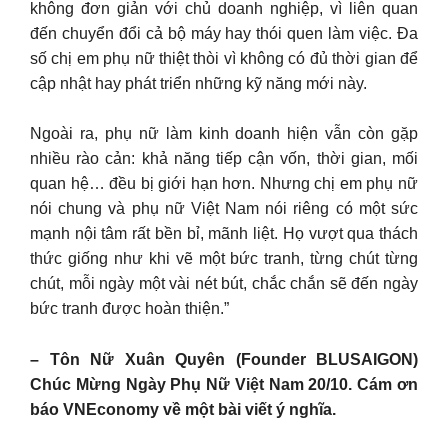
không đơn giản với chủ doanh nghiệp, vì liên quan
đến chuyển đổi cả bộ máy hay thói quen làm việc. Đa
số chị em phụ nữ thiệt thòi vì không có đủ thời gian để
cập nhật hay phát triển những kỹ năng mới này.
Ngoài ra, phụ nữ làm kinh doanh hiện vẫn còn gặp
nhiều rào cản: khả năng tiếp cận vốn, thời gian, mối
quan hệ… đều bị giới hạn hơn. Nhưng chị em phụ nữ
nói chung và phụ nữ Việt Nam nói riêng có một sức
mạnh nội tâm rất bền bỉ, mãnh liệt. Họ vượt qua thách
thức giống như khi vẽ một bức tranh, từng chút từng
chút, mỗi ngày một vài nét bút, chắc chắn sẽ đến ngày
bức tranh được hoàn thiện.”
– Tôn Nữ Xuân Quyên (Founder BLUSAIGON)
Chúc Mừng Ngày Phụ Nữ Việt Nam 20/10. Cám ơn
báo VNEconomy về một bài viết ý nghĩa.