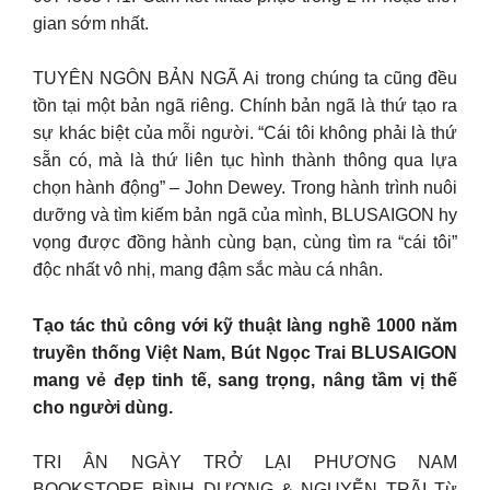
gian sớm nhất.
TUYÊN NGÔN BẢN NGÃ Ai trong chúng ta cũng đều
tồn tại một bản ngã riêng. Chính bản ngã là thứ tạo ra
sự khác biệt của mỗi người. “Cái tôi không phải là thứ
sẵn có, mà là thứ liên tục hình thành thông qua lựa
chọn hành động” – John Dewey. Trong hành trình nuôi
dưỡng và tìm kiếm bản ngã của mình, BLUSAIGON hy
vọng được đồng hành cùng bạn, cùng tìm ra “cái tôi”
độc nhất vô nhị, mang đậm sắc màu cá nhân.
Tạo tác thủ công với kỹ thuật làng nghề 1000 năm
truyền thống Việt Nam, Bút Ngọc Trai BLUSAIGON
mang vẻ đẹp tinh tế, sang trọng, nâng tầm vị thế
cho người dùng.
TRI ÂN NGÀY TRỞ LẠI PHƯƠNG NAM
BOOKSTORE BÌNH DƯƠNG & NGUYỄN TRÃI Từ