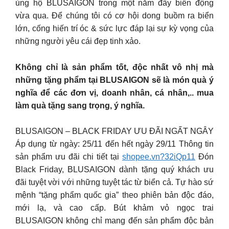
ủng hộ BLUSAIGON trong một năm đầy biến động
vừa qua. Để chúng tôi có cơ hội dong buồm ra biển
lớn, cống hiến trí óc & sức lực đáp lại sự kỳ vọng của
những người yêu cái đẹp tinh xảo.
Không chỉ là sản phẩm tốt, độc nhất vô nhị mà
những tặng phẩm tại BLUSAIGON sẽ là món quà ý
nghĩa để các đơn vị, doanh nhân, cá nhân,.. mua
làm quà tặng sang trọng, ý nghĩa.
BLUSAIGON – BLACK FRIDAY ƯU ĐÃI NGẤT NGÂY
Áp dụng từ ngày: 25/11 đến hết ngày 29/11 Thông tin
sản phẩm ưu đãi chi tiết tại
shopee.vn?32iQp11
Đón
Black Friday, BLUSAIGON dành tặng quý khách ưu
đãi tuyệt vời với những tuyệt tác từ biển cả. Tự hào sứ
mệnh “tặng phẩm quốc gia” theo phiên bản độc đáo,
mới lạ, và cao cấp. Bút khảm vỏ ngọc trai
BLUSAIGON không chỉ mang đến sản phẩm độc bản