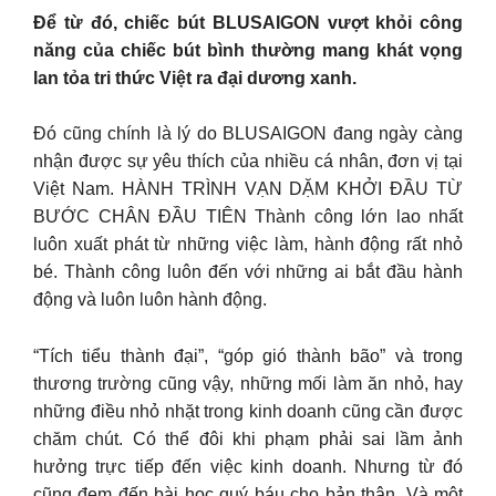
Để từ đó, chiếc bút BLUSAIGON vượt khỏi công
năng của chiếc bút bình thường mang khát vọng
lan tỏa tri thức Việt ra đại dương xanh.
Đó cũng chính là lý do BLUSAIGON đang ngày càng
nhận được sự yêu thích của nhiều cá nhân, đơn vị tại
Việt Nam. HÀNH TRÌNH VẠN DẶM KHỞI ĐẦU TỪ
BƯỚC CHÂN ĐẦU TIÊN Thành công lớn lao nhất
luôn xuất phát từ những việc làm, hành động rất nhỏ
bé. Thành công luôn đến với những ai bắt đầu hành
động và luôn luôn hành động.
“Tích tiểu thành đại”, “góp gió thành bão” và trong
thương trường cũng vậy, những mối làm ăn nhỏ, hay
những điều nhỏ nhặt trong kinh doanh cũng cần được
chăm chút. Có thể đôi khi phạm phải sai lầm ảnh
hưởng trực tiếp đến việc kinh doanh. Nhưng từ đó
cũng đem đến bài học quý báu cho bản thân. Và một