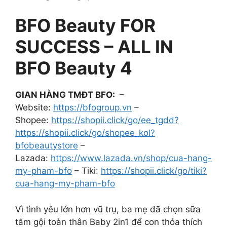
BFO Beauty FOR
SUCCESS – ALL IN
BFO Beauty 4
GIAN HÀNG TMĐT BFO:
–
Website:
https://bfogroup.vn
–
Shopee:
https://shopii.click/go/ee_tgdd?
https://shopii.click/go/shopee_kol?
bfobeautystore
–
Lazada:
https://www.lazada.vn/shop/cua-hang-
my-pham-bfo
– Tiki:
https://shopii.click/go/tiki?
cua-hang-my-pham-bfo
Vì tình yêu lớn hơn vũ trụ, ba mẹ đã chọn sữa
tắm gội toàn thân Baby 2in1 để con thỏa thích