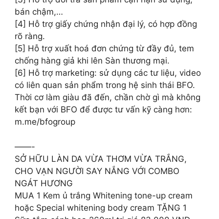
bán chậm,…
[4] Hỗ trợ giấy chứng nhận đại lý, có hợp đồng
rõ ràng.
[5] Hỗ trợ xuất hoá đơn chứng từ đầy đủ, tem
chống hàng giả khi lên Sàn thương mại.
[6] Hỗ trợ marketing: sử dụng các tư liệu, video
có liên quan sản phẩm trong hệ sinh thái BFO.
Thời cơ làm giàu đã đến, chần chờ gì mà không
kết bạn với BFO để được tư vấn kỹ càng hơn:
m.me/bfogroup
——-
SỞ HỮU LÀN DA VỪA THƠM VỪA TRẮNG,
CHO VẠN NGƯỜI SAY NẮNG VỚI COMBO
NGÁT HƯƠNG
MUA 1 Kem ủ trắng Whitening tone-up cream
hoặc Special whitening body cream TẶNG 1