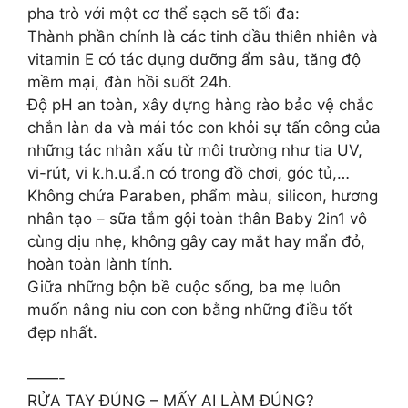
pha trò với một cơ thể sạch sẽ tối đa:
Thành phần chính là các tinh dầu thiên nhiên và
vitamin E có tác dụng dưỡng ẩm sâu, tăng độ
mềm mại, đàn hồi suốt 24h.
Độ pH an toàn, xây dựng hàng rào bảo vệ chắc
chắn làn da và mái tóc con khỏi sự tấn công của
những tác nhân xấu từ môi trường như tia UV,
vi-rút, vi k.h.u.ẩ.n có trong đồ chơi, góc tủ,…
Không chứa Paraben, phẩm màu, silicon, hương
nhân tạo – sữa tắm gội toàn thân Baby 2in1 vô
cùng dịu nhẹ, không gây cay mắt hay mẩn đỏ,
hoàn toàn lành tính.
Giữa những bộn bề cuộc sống, ba mẹ luôn
muốn nâng niu con con bằng những điều tốt
đẹp nhất.
——-
RỬA TAY ĐÚNG – MẤY AI LÀM ĐÚNG?