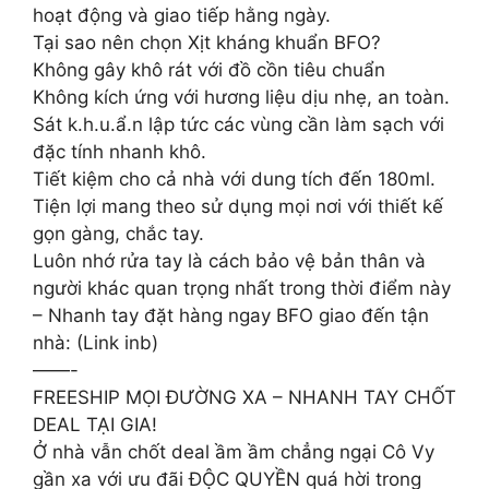
hoạt động và giao tiếp hằng ngày.
Tại sao nên chọn Xịt kháng khuẩn BFO?
Không gây khô rát với đồ cồn tiêu chuẩn
Không kích ứng với hương liệu dịu nhẹ, an toàn.
Sát k.h.u.ẩ.n lập tức các vùng cần làm sạch với
đặc tính nhanh khô.
Tiết kiệm cho cả nhà với dung tích đến 180ml.
Tiện lợi mang theo sử dụng mọi nơi với thiết kế
gọn gàng, chắc tay.
Luôn nhớ rửa tay là cách bảo vệ bản thân và
người khác quan trọng nhất trong thời điểm này
– Nhanh tay đặt hàng ngay BFO giao đến tận
nhà: (Link inb)
——-
FREESHIP MỌI ĐƯỜNG XA – NHANH TAY CHỐT
DEAL TẠI GIA!
Ở nhà vẫn chốt deal ầm ầm chẳng ngại Cô Vy
gần xa với ưu đãi ĐỘC QUYỀN quá hời trong