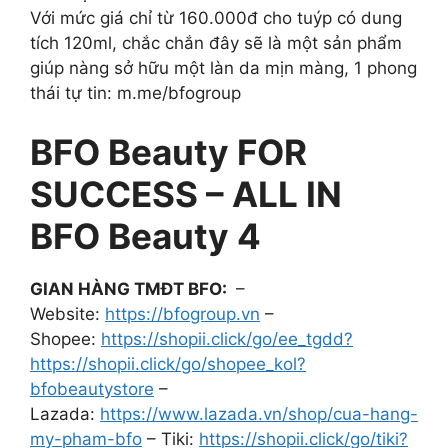
Với mức giá chỉ từ 160.000đ cho tuýp có dung
tích 120ml, chắc chắn đây sẽ là một sản phẩm
giúp nàng sở hữu một làn da mịn màng, 1 phong
thái tự tin: m.me/bfogroup
BFO Beauty FOR
SUCCESS – ALL IN
BFO Beauty 4
GIAN HÀNG TMĐT BFO:
–
Website:
https://bfogroup.vn
–
Shopee:
https://shopii.click/go/ee_tgdd?
https://shopii.click/go/shopee_kol?
bfobeautystore
–
Lazada:
https://www.lazada.vn/shop/cua-hang-
my-pham-bfo
– Tiki:
https://shopii.click/go/tiki?