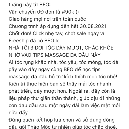
tháng này từ BFO:
Vận chuyển 0Đ đơn từ #90k ()
Giao hàng mọi nơi trên toàn quốc
Chương trình áp dụng đến hết 30.08.2021
Chốt đơn! Click nhẹ tay, chốt sale ngay vì
Freeship đã có BFO lo
NHÀ TÔI 3 ĐỜI TÓC DÀY MƯỢT, CHẮC KHỎE
NHỜ VÀO TIPS MASSAGE DA ĐẦU NÀY
Ai tóc rụng khắp nhà, tóc yếu, tóc mỏng, tóc dễ
gãy vào đây ngay cùng BFO để học tips
massage da đầu hỗ trợ kích thích mọc tóc nhé!
Kiên trì thực hiện bạn sẽ thấy mái tóc nhanh
phát triển, dày mượt hơn. Ngoài ra, đây còn là
liệu pháp thư giãn thần thánh, giúp dịu đi những
cơn đau đầu sau một ngày dài làm việc mệt mỏi
nữa đấy.
Đừng quên kết hợp lựa chọn và sử dụng dòng
dầu gội Thảo Mộc tự nhiên giúp tóc chắc khoẻ,