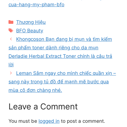
cua-hang-my-pham-bfo
Categories
Thương Hiệu
Tags
BFO Beauty
Khongcoson Bạn đang bị mụn và tìm kiếm
sản phẩm toner dành riêng cho da mụn
Derladie Herbal Extract Toner chính là câu trả
lời
Leman Sắm ngay cho mình chiếc quần xịn –
sang này trong tủ đồ để mạnh mẽ bước qua
mùa cô đơn chàng nhé.
Leave a Comment
You must be
logged in
to post a comment.