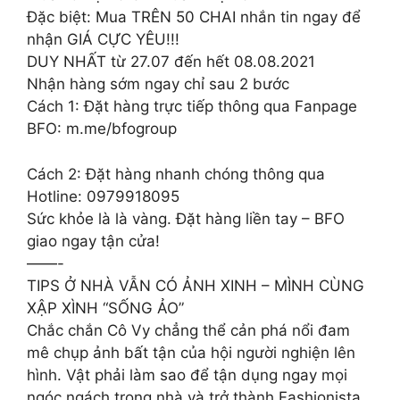
Đặc biệt: Mua TRÊN 50 CHAI nhắn tin ngay để
nhận GIÁ CỰC YÊU!!!
DUY NHẤT từ 27.07 đến hết 08.08.2021
Nhận hàng sớm ngay chỉ sau 2 bước
Cách 1: Đặt hàng trực tiếp thông qua Fanpage
BFO: m.me/bfogroup
Cách 2: Đặt hàng nhanh chóng thông qua
Hotline: 0979918095
Sức khỏe là là vàng. Đặt hàng liền tay – BFO
giao ngay tận cửa!
——-
TIPS Ở NHÀ VẪN CÓ ẢNH XINH – MÌNH CÙNG
XẬP XÌNH “SỐNG ẢO”
Chắc chắn Cô Vy chẳng thể cản phá nổi đam
mê chụp ảnh bất tận của hội người nghiện lên
hình. Vật phải làm sao để tận dụng ngay mọi
ngóc ngách trong nhà và trở thành Fashionista