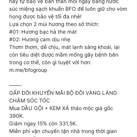
hãy tự bảo vệ bản thân mỗi ngày bằng nước
súc miệng sạch khuẩn BFO để luôn giữ cho vòm
họng được bảo vệ tối đa nhé!
Lựa chọn 2 mùi hương theo sở thích:
#01: Hương bạc hà the mát
#02: Hương cam dịu nhẹ
Thơm thơm, dễ chịu, mát lạnh sảng khoái, lại
còn tiêu diệt được mầm mống gây bệnh bên
trong cơ thể, còn gì tuyệt vời hơn:
m.me/bfogroup
——-
GẤP ĐÔI KHUYẾN MÃI BỘ ĐÔI VÀNG LÀNG
CHĂM SÓC TÓC
Mua DẦU GỘI + KEM XẢ thảo mộc giá gốc
390K.
Giảm ngay 15% còn 331,5K.
Miễn phí vận chuyển tận nhà trong thời gian