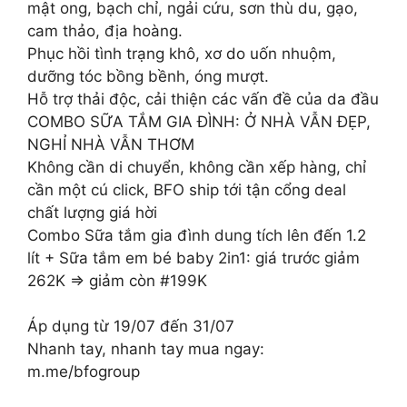
mật ong, bạch chỉ, ngải cứu, sơn thù du, gạo,
cam thảo, địa hoàng.
Phục hồi tình trạng khô, xơ do uốn nhuộm,
dưỡng tóc bồng bềnh, óng mượt.
Hỗ trợ thải độc, cải thiện các vấn đề của da đầu
COMBO SỮA TẮM GIA ĐÌNH: Ở NHÀ VẪN ĐẸP,
NGHỈ NHÀ VẪN THƠM
Không cần di chuyển, không cần xếp hàng, chỉ
cần một cú click, BFO ship tới tận cổng deal
chất lượng giá hời
Combo Sữa tắm gia đình dung tích lên đến 1.2
lít + Sữa tắm em bé baby 2in1: giá trước giảm
262K => giảm còn #199K
Áp dụng từ 19/07 đến 31/07
Nhanh tay, nhanh tay mua ngay:
m.me/bfogroup