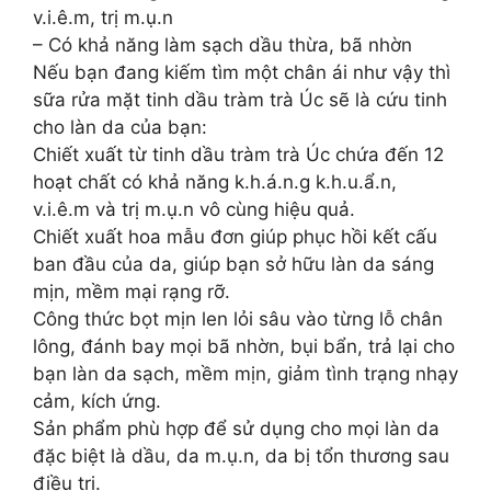
v.i.ê.m, trị m.ụ.n
– Có khả năng làm sạch dầu thừa, bã nhờn
Nếu bạn đang kiếm tìm một chân ái như vậy thì
sữa rửa mặt tinh dầu tràm trà Úc sẽ là cứu tinh
cho làn da của bạn:
Chiết xuất từ tinh dầu tràm trà Úc chứa đến 12
hoạt chất có khả năng k.h.á.n.g k.h.u.ẩ.n,
v.i.ê.m và trị m.ụ.n vô cùng hiệu quả.
Chiết xuất hoa mẫu đơn giúp phục hồi kết cấu
ban đầu của da, giúp bạn sở hữu làn da sáng
mịn, mềm mại rạng rỡ.
Công thức bọt mịn len lỏi sâu vào từng lỗ chân
lông, đánh bay mọi bã nhờn, bụi bẩn, trả lại cho
bạn làn da sạch, mềm mịn, giảm tình trạng nhạy
cảm, kích ứng.
Sản phẩm phù hợp để sử dụng cho mọi làn da
đặc biệt là dầu, da m.ụ.n, da bị tổn thương sau
điều trị.