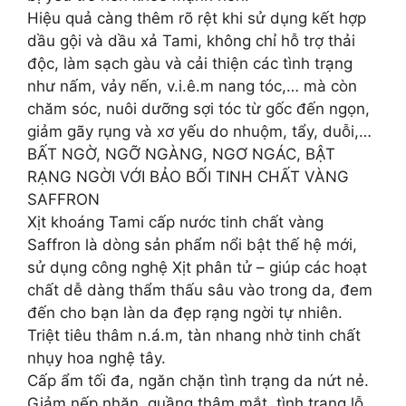
Hiệu quả càng thêm rõ rệt khi sử dụng kết hợp
dầu gội và dầu xả Tami, không chỉ hỗ trợ thải
độc, làm sạch gàu và cải thiện các tình trạng
như nấm, vảy nến, v.i.ê.m nang tóc,… mà còn
chăm sóc, nuôi dưỡng sợi tóc từ gốc đến ngọn,
giảm gãy rụng và xơ yếu do nhuộm, tẩy, duỗi,…
BẤT NGỜ, NGỠ NGÀNG, NGƠ NGÁC, BẬT
RẠNG NGỜI VỚI BẢO BỐI TINH CHẤT VÀNG
SAFFRON
Xịt khoáng Tami cấp nước tinh chất vàng
Saffron là dòng sản phẩm nổi bật thế hệ mới,
sử dụng công nghệ Xịt phân tử – giúp các hoạt
chất dễ dàng thẩm thấu sâu vào trong da, đem
đến cho bạn làn da đẹp rạng ngời tự nhiên.
Triệt tiêu thâm n.á.m, tàn nhang nhờ tinh chất
nhụy hoa nghệ tây.
Cấp ẩm tối đa, ngăn chặn tình trạng da nứt nẻ.
Giảm nếp nhăn, quầng thâm mắt, tình trạng lỗ