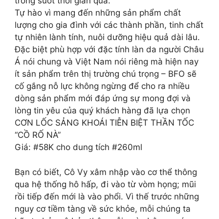
trong suốt thời gian qua.
Tự hào vì mang đến những sản phẩm chất
lượng cho gia đình với các thành phần, tinh chất
tự nhiên lành tính, nuôi dưỡng hiệu quả dài lâu.
Đặc biệt phù hợp với đặc tính làn da người Châu
Á nói chung và Việt Nam nói riêng mà hiện nay
ít sản phẩm trên thị trường chú trọng – BFO sẽ
cố gắng nỗ lực không ngừng để cho ra nhiều
dòng sản phẩm mới đáp ứng sự mong đợi và
lòng tin yêu của quý khách hàng đã lựa chọn
CƠN LỐC SẢNG KHOÁI TIỄN BIỆT THẦN TỐC
“CỒ RỐ NÀ”
Giá: #58K cho dung tích #260ml
Bạn có biết, Cô Vy xâm nhập vào cơ thể thông
qua hệ thống hô hấp, đi vào từ vòm họng; mũi
rồi tiếp đến mới là vào phổi. Vì thế trước những
nguy cơ tiềm tàng về sức khỏe, mỗi chúng ta