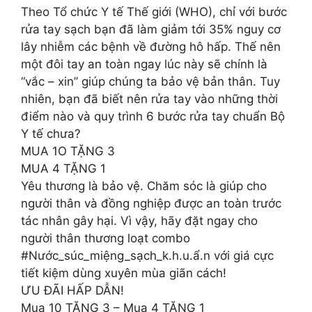
Theo Tổ chức Y tế Thế giới (WHO), chỉ với bước
rửa tay sạch bạn đã làm giảm tới 35% nguy cơ
lây nhiễm các bệnh về đường hô hấp. Thế nên
một đôi tay an toàn ngay lúc này sẽ chính là
“vắc – xin” giúp chúng ta bảo vệ bản thân. Tuy
nhiên, bạn đã biết nên rửa tay vào những thời
điểm nào và quy trình 6 bước rửa tay chuẩn Bộ
Y tế chưa?
MUA 1O TẶNG 3
MUA 4 TẶNG 1
Yêu thương là bảo vệ. Chăm sóc là giúp cho
người thân và đồng nghiệp được an toàn trước
tác nhân gây hại. Vì vậy, hãy đặt ngay cho
người thân thương loạt combo
#Nước_súc_miệng_sạch_k.h.u.ẩ.n với giá cực
tiết kiệm dùng xuyên mùa giãn cách!
ƯU ĐÃI HẤP DẪN!
Mua 10 TẶNG 3 – Mua 4 TẶNG 1