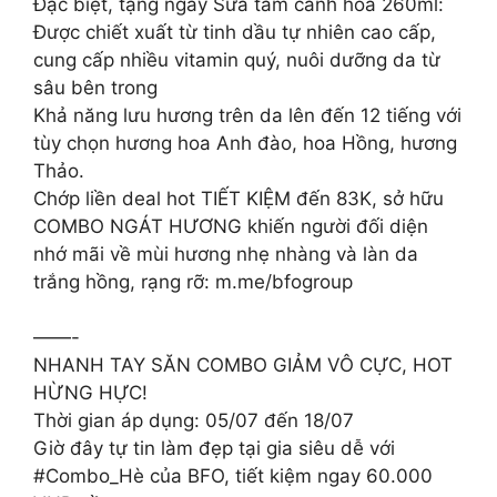
Đặc biệt, tặng ngay Sữa tắm cánh hoa 260ml:
Được chiết xuất từ tinh dầu tự nhiên cao cấp,
cung cấp nhiều vitamin quý, nuôi dưỡng da từ
sâu bên trong
Khả năng lưu hương trên da lên đến 12 tiếng với
tùy chọn hương hoa Anh đào, hoa Hồng, hương
Thảo.
Chớp liền deal hot TIẾT KIỆM đến 83K, sở hữu
COMBO NGÁT HƯƠNG khiến người đối diện
nhớ mãi về mùi hương nhẹ nhàng và làn da
trắng hồng, rạng rỡ: m.me/bfogroup
——-
NHANH TAY SĂN COMBO GIẢM VÔ CỰC, HOT
HỪNG HỰC!
Thời gian áp dụng: 05/07 đến 18/07
Giờ đây tự tin làm đẹp tại gia siêu dễ với
#Combo_Hè của BFO, tiết kiệm ngay 60.000