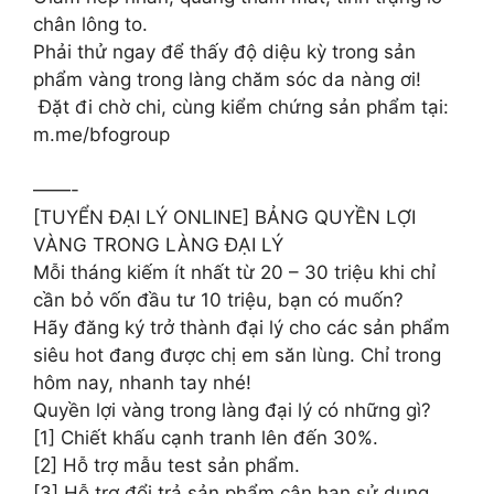
chân lông to.
Phải thử ngay để thấy độ diệu kỳ trong sản
phẩm vàng trong làng chăm sóc da nàng ơi!
️ Đặt đi chờ chi, cùng kiểm chứng sản phẩm tại:
m.me/bfogroup
——-
[TUYỂN ĐẠI LÝ ONLINE] BẢNG QUYỀN LỢI
VÀNG TRONG LÀNG ĐẠI LÝ
Mỗi tháng kiếm ít nhất từ 20 – 30 triệu khi chỉ
cần bỏ vốn đầu tư 10 triệu, bạn có muốn?
Hãy đăng ký trở thành đại lý cho các sản phẩm
siêu hot đang được chị em săn lùng. Chỉ trong
hôm nay, nhanh tay nhé!
Quyền lợi vàng trong làng đại lý có những gì?
[1] Chiết khấu cạnh tranh lên đến 30%.
[2] Hỗ trợ mẫu test sản phẩm.
[3] Hỗ trợ đổi trả sản phẩm cận hạn sử dụng,