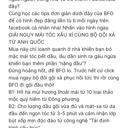
đây?
Cùng học các tips đơn giản dưới đây của BFO
để có hình đẹp đăng liền tù tì mỗi ngày trên
facebook cá nhân nha! Nhấn vào hình ngay.
GIẢI NGUY MÁI TÓC XẤU XÍ CÙNG BỘ GỘI XẢ
TỪ ANH QUỐC
Mùa này chỉ loanh quanh ở nhà khiến bạn bỏ
mặc mái tóc bết dầu, lâu dần sinh ra gàu ngứa
khiến bạn thêm phần “nặng đầu”?
Đừng hoảng hốt, để BFO lo. Trước hết cứ click
mua ngay bộ đôi gội xả phục hồi tức thì rồi cùng
BFO đi gội đầu thôi!
B1: Hít hà mùi hương thoải mái từ 10 loại thảo
mộc quý hiếm từ Đông phương
B2: Cho lượng dầu gội vừa đủ và mát-xa từ da
đầu đến ngọn tóc từ 3-5 phút và cảm nhận lớp
bọt xốp mịn độc đáo từ công nghệ “Tái định
hình cấu trúc”