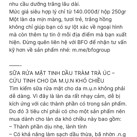
nhu cầu dưỡng trắng lâu dài.
Mức giá siêu hợp lý chỉ từ 140.000đ/ hộp 250gr
Một làn da mịn màng, tươi trẻ, trắng hồng
không chỉ giúp bạn có sự lột xác về ngoại hình
mà còn thêm tự tin ở mỗi địa điểm mà bạn xuất
hiện. Đừng quên liên hệ với BFO để nhận tư vấn
kỹ hơn về sản phẩm nhé: m.me/bfogroup
——-
SỮA RỬA MẶT TINH DẦU TRÀM TRÀ ÚC –
CỨU TINH CHO DA M.Ụ.N KHÓ CHIỀU
Tìm kiếm sữa rửa mặt cho da m.ụ.n không phải
dễ dàng. Vì đây là làn da rất nhạy cảm, dễ bị
kích ứng với các thành phần có trong sản phẩm.
Do đó 3 tiêu chí phải có cho một sản phẩm nên
mua dành cho làn da khó chiều này bao gồm:
– Thành phần dịu nhẹ, lành tính
– Có khả năng làm sạch dầu thừa, bã nhờn .n.g