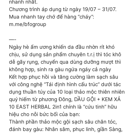
nhanh nhất.
Chương trình áp dụng từ ngày 19/07 – 31/07.
Mua nhanh tay chớ để hàng “cháy”:
m.me/bfogroup
—-
Ngày hè ẩm ương khiến da đầu nhờn rít khó
chịu, sử dụng sản phẩm chuyên t.r.ị thì tóc khô
dễ gãy rụng, chuyển qua dùng dưỡng mượt thì
không hợp, sinh ra gàu ngứa ngáy cả ngày
Kết hợp phục hồi và tăng cường làm sạch sâu
với công nghệ “Tái định hình cấu trúc” dưới tác
dụng thuần túy của 10 loại thảo mộc thiên nhiên
quý hiếm từ phương Đông, DẦU GỘI + KEM XẢ
10 EAST HERBAL 2in1 chính là “cứu tinh” hữu
hiệu cho nỗi bức bối của bạn:
Thành phần thảo mộc gội sạch sâu chân tóc,
đánh bay gàu: Nhân sâm, phục linh, giần Sàng,