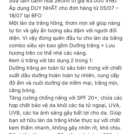
Sữa tắm cánh hoa 260ml trị giá 83.000 VNĐ.
Áp dụng DUY NHẤT cho đơn hàng từ 05/07 –
18/07 tại BFO
Một làn da trắng hồng, thơm mịn sẽ giúp nàng
tự tin và gây ấn tượng sâu đậm với người đối
diện. Vì vậy đừng quên đầu tư cho làn da bằng
combo siêu xịn bao gồm Dưỡng trắng + Lưu
hương trên cơ thể nhé các nàng.
Kem ủ trắng với tác dụng 2 trong 1:
Dưỡng trắng an toàn từ sâu bên trong với chiết
xuất dầu dưỡng hoàn toàn tự nhiên, cung cấp
độ ẩm và nuôi dưỡng da mềm mại, trắng mịn,
căng bóng.
Tăng cường chống nắng với SPF 20+, chứa các
hợp chất bảo vệ da khỏi các tia tử ngoại, UVA,
UVB, các tia ánh sáng gây bất lợi cho da. Giúp
bạn sở hữu làn da trắng khỏe thực sự với chất
kem thấm nhanh, không gây nhờn rít, khó chịu.