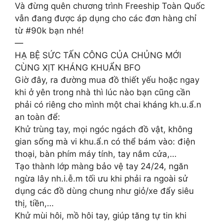
Và đừng quên chương trình Freeship Toàn Quốc
vẫn đang được áp dụng cho các đơn hàng chỉ
từ #90k bạn nhé!
​—
HẠ BỆ SỨC TẤN CÔNG CỦA CHỦNG MỚI
CÙNG XỊT KHÁNG KHUẨN BFO
Giờ đây, ra đường mua đồ thiết yếu hoặc ngay
khi ở yên trong nhà thì lúc nào bạn cũng cần
phải có riêng cho mình một chai kháng kh.u.ẩ.n
an toàn để:
Khử trùng tay, mọi ngóc ngách đồ vật, không
gian sống mà vi khu.ẩ.n có thể bám vào: điện
thoại, bàn phím máy tính, tay nắm cửa,…
Tạo thành lớp màng bảo vệ tay 24/24, ngăn
ngừa lây nh.i.ễ.m tối ưu khi phải ra ngoài sử
dụng các đồ dùng chung như giỏ/xe đẩy siêu
thị, tiền,…
Khử mùi hôi, mồ hôi tay, giúp tăng tự tin khi