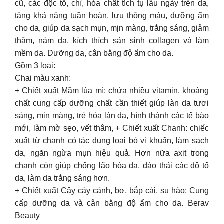
cũ, các độc tố, chì, hóa chất tích tụ lâu ngày trên da,
tăng khả năng tuần hoàn, lưu thông máu, dưỡng ẩm
cho da, giúp da sạch mụn, mịn màng, trắng sáng, giảm
thâm, nám da, kích thích sản sinh collagen và làm
mềm da. Dưỡng da, cân bằng độ ẩm cho da.
Gồm 3 loại:
Chai màu xanh:
+ Chiết xuất Mầm lúa mì: chứa nhiều vitamin, khoáng
chất cung cấp dưỡng chất cần thiết giúp làn da tươi
sáng, mịn màng, trẻ hóa làn da, hình thành các tế bào
mới, làm mờ sẹo, vết thâm, + Chiết xuất Chanh: chiếc
xuất từ chanh có tác dụng loại bỏ vi khuẩn, làm sạch
da, ngăn ngừa mụn hiệu quả. Hơn nữa axit trong
chanh còn giúp chống lão hóa da, đào thải các độ tố
da, làm da trắng sáng hơn.
+ Chiết xuất Cây cáy cánh, bơ, bắp cải, su hào: Cung
cấp dưỡng da và cân bằng độ ẩm cho da. Berav
Beauty