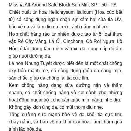
Missha All-Around Safe Block Sun Milk SPF 50+ PA
Chiết xuất từ hoa Helichrysum Italicum (Hoa cúc bất
tử) có công dụng ngăn chặn sự xâm hại của tia UV,
bảo vệ da và làm dịu da trước ánh nắng mặt trời.
Hợp chất hàng rào tự nhiên được tạo từ 5 loại thực
vật: Rễ Cây Vàng, Lá Ổi, Cinchona, Cỏ Roi Ngựa, Lô
Hội có tác dụng làm mềm và mịn da, cung cấp độ ẩm
giúp nuôi dưỡng da.
Lá hoa Nhung Tuyết được biết đến là một chất chống
oxy hóa mạnh mẽ, có công dụng giúp da căng mịn,
săn chắc, giúp da chống lại tia cực tím.
Kem chống nắng dạng sữa dưỡng mịn và thấm
nhanh, có chất chống nắng vô cơ dành cho những
hoạt động ngoài trời, cho cảm giác mịn màng, nhẹ dịu.
Không gây kích ứng da, có mùi thơm dịu nhẹ.
Tăng cường sức mạnh bảo vệ da khỏi tia cực tím,
cháy nắng, và bảo vệ da khỏi oxy hóa, làm chậm quá
trình lão hóa da.