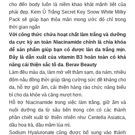
cho đến body luôn là niềm khao khát mãnh liệt của
phái đẹp. Kem Ủ Trắng Secret Key Snow White Milky
Pack sẽ giúp bạn thỏa mãn mong ước đó chỉ trong
thời gian ngắn
Với công thức chứa hoạt chất làm trắng và dưỡng
da cực kỳ an toàn Niacinamide chính là chìa khóa
để sản phẩm giúp bạn có được làn da trắng mịn.
Đây là dẫn xuất của vitamin B3 hoàn toàn có khả
năng cải thiện sắc tố da. Berav Beauty
Làm đều màu da, làm mờ vết thâm sạm, da nám, nhiều
đốm nâu đồng thời giúp tăng cường sức đề kháng cho
da, hỗ trợ giữ ẩm, cải thiện hàng rào chức năng biểu
bì cho da khỏe và căng mượt hơn.
Hỗ trợ Niacinamide trong việc làm trắng, giữ ẩm và
nuôi dưỡng da từ sâu bên trong còn có các thành
phần chiết xuất từ thiên nhiên như Centella Asiatica,
dầu hoa trà, dầu mầm lúa mì.
Sodium Hyaluronate cũng được bổ sung vào thành