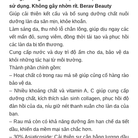
sử dụng. Không gây nhờn rít. Berav Beauty
Giúp cải thiện kết cấu và bổ sung dưỡng chất nuôi
dưỡng làn da săn mịn, khỏe khoắn.
Làm sáng da, thu nhỏ lỗ chân lông, giúp dịu ngay các
vết mẩn đỏ, sưng viêm, đồng thời tái tạo và phục hồi
các làn da bị tổn thương.
Cung cấp nước và duy trì độ ẩm cho da, bảo vệ da
khỏi những tác hại từ môi trường.
Thành phần chính gồm:
– Hoạt chất có trong rau má sẽ giúp củng cố hàng rào
bảo vệ da.
– Nhiều khoáng chất và vitamin A, C giúp cung cấp
dưỡng chất, kích thích sản sinh collagen, phục hồi độ
đàn hồi của da, níu giữ nét thanh xuân cho làn da của
bạn.
– Rau má còn có khả năng dưỡng ẩm hạn chế da tiết
dầu, khiến da mềm mại săn chắc hơn.
– 30% Asiaticoside: Cải thiện sự cân bằng lượng dầu