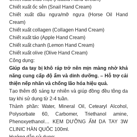
Chiết xuất ốc sên (Snail Hand Cream)
Chiết xuất dầu ngựa/mỡ ngựa (Horse Oil Hand
Cream)
Chiết xuất collagen (Collagen Hand Cream)
Chiết xuất táo (Apple Hand Cream)
Chiết xuất chanh (Lemon Hand Cream)
Chiết xuất olive (Olive Hand Cream)
Công dụng:
Giúp da tay bị khô ráp trở nên mịn màng nhờ khả
năng cung cấp độ ẩm và dinh dưỡng. – Hỗ trợ cải
thiện nếp nhăn và chống lão hóa hiệu quả.
Tạo thêm độ sáng tự nhiên và giúp đồng đều tông da
tay khi sử dụng từ 2-4 tuần.
Thành phần: Water, Mineral Oil, Cetearyl Alcohol,
Polysorbate 60, Carbomer, Triethanol amine,
Phenoxyethanol… KEM DƯỠNG ẨM DA TAY 3W
CLINIC HÀN QUỐC 100ml.
Hướng dẫn sử dụng: