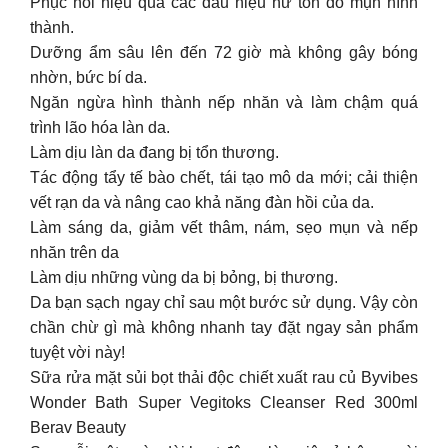
Phục hồi hiệu quả các dấu hiệu hư tổn do mụn hình
thành.
Dưỡng ẩm sâu lên đến 72 giờ mà không gây bóng
nhờn, bức bí da.
Ngăn ngừa hình thành nếp nhăn và làm chậm quá
trình lão hóa làn da.
Làm dịu làn da đang bị tổn thương.
Tác động tẩy tế bào chết, tái tạo mô da mới; cải thiện
vết rạn da và nâng cao khả năng đàn hồi của da.
Làm sáng da, giảm vết thâm, nám, sẹo mụn và nếp
nhăn trên da
Làm dịu những vùng da bị bỏng, bị thương.
Da bạn sạch ngay chỉ sau một bước sử dụng. Vậy còn
chần chừ gì mà không nhanh tay đặt ngay sản phẩm
tuyệt vời này!
Sữa rửa mặt sủi bọt thải độc chiết xuất rau củ Byvibes
Wonder Bath Super Vegitoks Cleanser Red 300ml
Berav Beauty