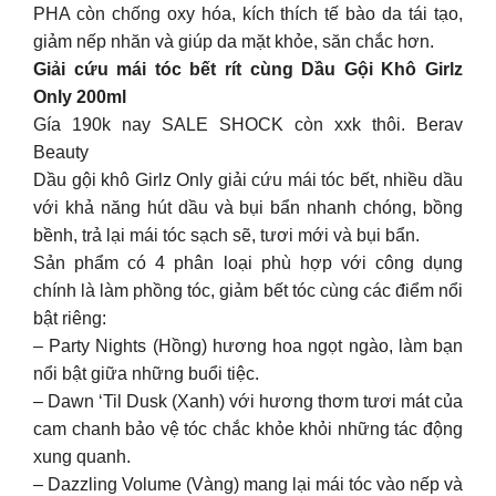
PHA còn chống oxy hóa, kích thích tế bào da tái tạo,
giảm nếp nhăn và giúp da mặt khỏe, săn chắc hơn.
Giải cứu mái tóc bết rít cùng Dầu Gội Khô Girlz
Only 200ml
Gía 190k nay SALE SHOCK còn xxk thôi. Berav
Beauty
Dầu gội khô Girlz Only giải cứu mái tóc bết, nhiều dầu
với khả năng hút dầu và bụi bẩn nhanh chóng, bồng
bềnh, trả lại mái tóc sạch sẽ, tươi mới và bụi bẩn.
Sản phẩm có 4 phân loại phù hợp với công dụng
chính là làm phồng tóc, giảm bết tóc cùng các điểm nổi
bật riêng:
– Party Nights (Hồng) hương hoa ngọt ngào, làm bạn
nổi bật giữa những buổi tiệc.
– Dawn ‘Til Dusk (Xanh) với hương thơm tươi mát của
cam chanh bảo vệ tóc chắc khỏe khỏi những tác động
xung quanh.
– Dazzling Volume (Vàng) mang lại mái tóc vào nếp và