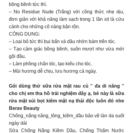
bồng bềnh tức thì.
– No Residue Nude (Trắng) với công thức nhẹ dịu,
đơn giản với khả năng làm sạch trong 1 lần xịt là cứu
cánh cho những cô nàng bận rộn.
CÔNG DỤNG:
– Loại bỏ tức thì bụi bẩn và dầu nhờn bám trên tóc.
– Tạo cảm giác bồng bềnh, suôn mượt như vừa mới
gội đầu.
– Làm phồng chân tóc, tạo kiểu cho tóc.
– Mùi hương dễ chịu, lưu hương cả ngày.
Gói dùng thử sữa rửa mặt rau củ “ đa di năng “
cho chị em tha hồ trải nghiệm đây ạ, bé này là sữa
rửa mặt sủi bọt kiêm mặt nạ thải độc luôn đó nhe
Berav Beauty
Chống_nắng nâng_tông_kiềm_dầu bảo vệ làn da suốt
ngày dài
Sữa Chống Nắng Kiềm Dầu, Chống Thấm Nước