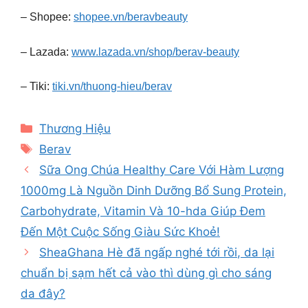
– Shopee:
shopee.vn/beravbeauty
– Lazada:
www.lazada.vn/shop/berav-beauty
– Tiki:
tiki.vn/thuong-hieu/berav
Categories
Thương Hiệu
Tags
Berav
Sữa Ong Chúa Healthy Care Với Hàm Lượng
1000mg Là Nguồn Dinh Dưỡng Bổ Sung Protein,
Carbohydrate, Vitamin Và 10-hda Giúp Đem
Đến Một Cuộc Sống Giàu Sức Khoẻ!
SheaGhana Hè đã ngấp nghé tới rồi, da lại
chuẩn bị sạm hết cả vào thì dùng gì cho sáng
da đây?