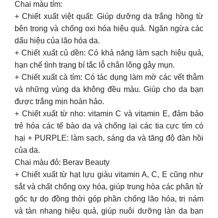
Chai màu tím:
+ Chiết xuất việt quất: Giúp dưỡng da trắng hồng từ
bên trong và chống oxi hóa hiệu quả. Ngăn ngừa các
dấu hiệu của lão hóa da.
+ Chiết xuất củ dền: Có khả năng làm sạch hiệu quả,
hạn chế tình trạng bí tắc lỗ chân lông gây mụn.
+ Chiết xuất cà tím: Có tác dụng làm mờ các vết thâm
và những vùng da không đều màu. Giúp cho da bạn
được trắng mịn hoàn hảo.
+ Chiết xuất từ nho: vitamin C và vitamin E, đảm bảo
trẻ hóa các tế bào da và chống lại các tia cực tím có
hại + PURPLE: làm sạch, sáng da và tăng độ đàn hồi
của da.
Chai màu đỏ: Berav Beauty
+ Chiết xuất từ hạt lựu giàu vitamin A, C, E cũng như
sắt và chất chống oxy hóa, giúp trung hòa các phân tử
gốc tự do đồng thời góp phần chống lão hóa, trị nám
và tàn nhang hiệu quả, giúp nuôi dưỡng làn da bạn