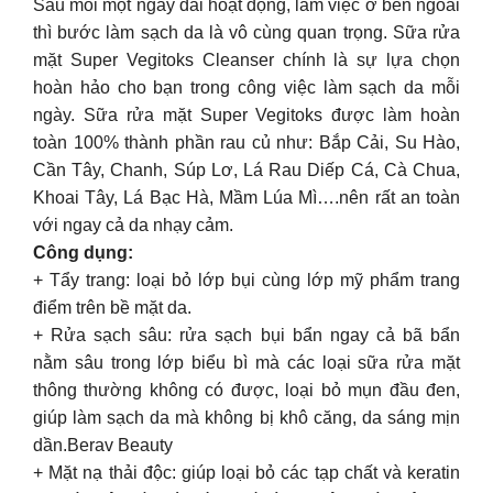
Sau mỗi một ngày dài hoạt động, làm việc ở bên ngoài
thì bước làm sạch da là vô cùng quan trọng. Sữa rửa
mặt Super Vegitoks Cleanser chính là sự lựa chọn
hoàn hảo cho bạn trong công việc làm sạch da mỗi
ngày. Sữa rửa mặt Super Vegitoks được làm hoàn
toàn 100% thành phần rau củ như: Bắp Cải, Su Hào,
Cần Tây, Chanh, Súp Lơ, Lá Rau Diếp Cá, Cà Chua,
Khoai Tây, Lá Bạc Hà, Mầm Lúa Mì….nên rất an toàn
với ngay cả da nhạy cảm.
Công dụng:
+ Tẩy trang: loại bỏ lớp bụi cùng lớp mỹ phẩm trang
điểm trên bề mặt da.
+ Rửa sạch sâu: rửa sạch bụi bẩn ngay cả bã bẩn
nằm sâu trong lớp biểu bì mà các loại sữa rửa mặt
thông thường không có được, loại bỏ mụn đầu đen,
giúp làm sạch da mà không bị khô căng, da sáng mịn
dần.Berav Beauty
+ Mặt nạ thải độc: giúp loại bỏ các tạp chất và keratin