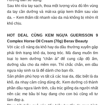
Sau khi rửa tay sạch, thoa một lượng vừa đủ lên vùng
da tay cần dưỡng và mát-xa giúp kem thấm sau vào
da. – Kem thấm rất nhanh vào da mà không bị nhờn rít
khó chịu.
HOT DEAL CÙNG KEM NGỰA GUERISSON 9
Complex Horse Oil Cream (70g) Berav Beauty
Với các cô nàng da khô hay da dầu thường xuyên gặp
phải tình trạng khô da, bong tróc. Mà đang muốn tìm
loại lọ kem dưỡng “chân ái” để cung cấp độ ẩm,
dưỡng sâu cho da mềm mịn. Thì chắc chắn, em dầu
ngựa này sinh ra là để dành cho bạn rồi.
Sản phẩm phù hợp vs tất cả các loại da, đặc biệt là da
khô, da nhạy cảm cũng dùng đc. Kem dưỡng có thành
phần dầu ngựa lành tính, cấu trúc giống da người nhất
nên các mẹ bầu bí hay đang cho con bú cũng vô tư
làm đẹp ạ.