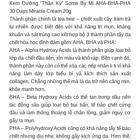
Kem Dưỡng “Thần Kỳ” Some By Mi AHA-BHA-PHA
30 Days Miracle Cream 20g
Thành phần chính là tea tree – chiết xuất cây tràm trà
tự nhiên được biết đến với khả năng trị mụn, kháng
khuẩn và sát trùng cao kết hợp bộ 3 thành phần tẩy da
chết hóa học đình đám gồm: AHA, BHA và PHA:
AHA – Alpha Hydroxy Acids là thành phần giúp loại bỏ
lớp da chết đầu tiên, xỉn màu và khô ráp. Bên cạnh đó,
thành phần này còn có thể xóa các nếp nhăn li ti vì khả
năng làm dày lớp biểu bì và kích thích sản xuất
collagen. Chẳng những thế mà là da trở nên căng mịn,
khỏe mạnh hơn.
BHA – Beta Hydroxy Acids có thể tan trong dầu nên
tác động sâu giúp loại bỏ bụi bẩn, tế bào chết cứng
đầu và làm thông thoáng lỗ chân lông, giảm nguy cơ
gây ra mụn.
PHA – Polyhydroxy Acids cũng có khả năng tẩy tế bào
chết nhưng dịu nhẹ, không gây kích ứng da. Hơn thế,