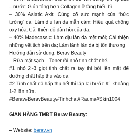
– nước; Giúp tổng hợp Collagen ở tầng biểu bì.
– 30% Asiatic Axit: Củng cố sức mạnh của “bức
tường” da; Làm dịu làn da mẫn cảm; Hiệu quả chống
oxy hóa; Cải thiện độ đàn hồi của da.
– 40% Madecassic: Làm dịu làn da mệt mỏi; Cải thiện
những vết tích trên da; Làm lành làn da bị tổn thương
Hướng dẫn sử dụng: Berav Beauty
– Rữa mặt sạch – Toner rồi nhỏ tinh chất nhé.
#1 nhỏ 2~3 giọt tinh chất ra tay thì bôi lên mặt để
dưỡng chất hấp thụ vào da.
#2 Tinh chất đã hấp thụ hết thì lặp lại bước #1 khoảng
1-2 lần nữa.
#Berav#BeravBeauty#Tinhchat#Rauma#Skin1004
GIAN HÀNG TMĐT Berav Beauty:
– Website:
berav.vn