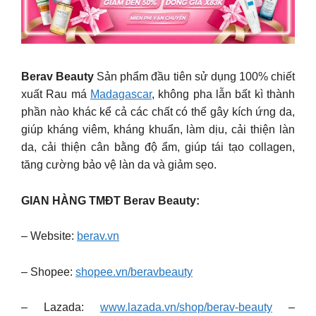
Berav Beauty
Sản phẩm đầu tiên sử dụng 100% chiết
xuất Rau má
Madagascar
, không pha lẫn bất kì thành
phần nào khác kể cả các chất có thể gây kích ứng da,
giúp kháng viêm, kháng khuẩn, làm dịu, cải thiện làn
da, cải thiện cân bằng độ ẩm, giúp tái tạo collagen,
tăng cường bảo vệ làn da và giảm sẹo.
GIAN HÀNG TMĐT Berav Beauty:
– Website:
berav.vn
– Shopee:
shopee.vn/beravbeauty
– Lazada:
www.lazada.vn/shop/berav-beauty
–