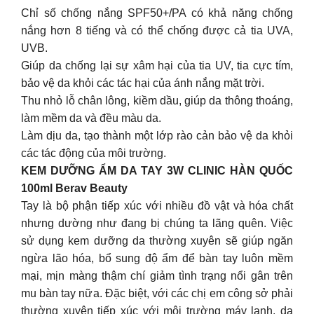
Chỉ số chống nắng SPF50+/PA có khả năng chống
nắng hơn 8 tiếng và có thể chống được cả tia UVA,
UVB.
Giúp da chống lại sự xâm hại của tia UV, tia cực tím,
bảo vệ da khỏi các tác hại của ánh nắng mặt trời.
Thu nhỏ lỗ chân lông, kiềm dầu, giúp da thông thoáng,
làm mềm da và đều màu da.
Làm dịu da, tạo thành một lớp rào cản bảo vệ da khỏi
các tác động của môi trường.
KEM DƯỠNG ẨM DA TAY 3W CLINIC HÀN QUỐC
100ml Berav Beauty
Tay là bộ phận tiếp xúc với nhiều đồ vật và hóa chất
nhưng dường như đang bị chúng ta lãng quên. Việc
sử dụng kem dưỡng da thường xuyên sẽ giúp ngăn
ngừa lão hóa, bổ sung độ ẩm để bàn tay luôn mềm
mại, mịn màng thậm chí giảm tình trạng nổi gân trên
mu bàn tay nữa. Đặc biệt, với các chị em công sở phải
thường xuyên tiếp xúc với môi trường máy lạnh, da