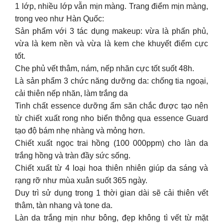
1 lớp, nhiều lớp vẫn mịn màng. Trang điểm mịn màng,
trong veo như Hàn Quốc:
Sản phẩm với 3 tác dụng makeup: vừa là phấn phủ,
vừa là kem nền và vừa là kem che khuyết điểm cực
tốt.
Che phủ vết thâm, nám, nếp nhăn cực tốt suốt 48h.
Là sản phẩm 3 chức năng dưỡng da: chống tia ngoại,
cải thiên nếp nhăn, làm trắng da
Tinh chất essence dưỡng ẩm săn chắc được tạo nên
từ chiết xuất rong nho biển thông qua essence Guard
tạo độ bám nhẹ nhàng và mỏng hơn.
Chiết xuất ngọc trai hồng (100 000ppm) cho làn da
trắng hồng và tràn đầy sức sống.
Chiết xuất từ 4 loại hoa thiên nhiên giúp da sáng và
rạng rỡ như mùa xuân suốt 365 ngày.
Duy trì sử dụng trong 1 thời gian dài sẽ cải thiên vết
thâm, tàn nhang và tone da.
Làn da trắng mịn như bông, đẹp không tì vết từ mặt