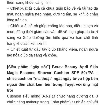
thêm sáng khỏe, căng mịn.
+ Chiết xuất từ quả cà chua giúp bảo vệ và tái tạo da
mặt, ngăn ngừa nếp nhăn, dưỡng ẩm, se khít lỗ chân
lông trên da.
+ Chiết xuất cà rốt giúp chống lão hóa, điều trị sẹo và
mụn, đồng thời giảm các vấn đề về mụn giúp da tươi
sáng và Giúp dưỡng ẩm hiệu quả và hạn chế tình
trạng khô sần kém xinh.
+ Chiết xuất từ dâu tây giúp kháng viêm, ngăn ngừa
lão hóa giúp da sáng và khỏe.
[Siêu phẩm “gây sốt”] Berav Beauty April Skin
Magic Essence Shower Cushion SPF 50+/PA –
chiếc cushion “ma thuật” ngất ngây từ vỏ hộp bên
ngoài đến chất kem bên trong. Tuyệt vời ông mặt
trời
Cushion siêu mỏng 3-3-1 (3 chức năng dưỡng da, 3
chức năng makeup trong 1 sản phẩm) tư nhiên chỉ với