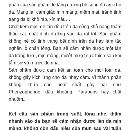
phần của sản phẩm để tăng cường bổ sung độ ẩm cho
da. Mang lại cảm giác mịn màng, mềm mại, tránh tình
trạng da bị khô ráp, xỉn màu…
Chất kem mịn, dễ tán đều trên da cùng khả năng thẩm
thấu các chất dinh dưỡng vào da rất tốt. Sản phẩm
không hề có tình trạng bết dính trên da hay làm tắc
nghẽn lỗ chân lông. Bạn sẽ cảm nhận được một làn
da trắng tươi, mịn màng, mướt mượt cực thích sau khi
tắm sơ với nước đó nha.
Sản phẩm được cam kết an toàn cho mọi loại da,
không gây kích ứng cho da nhạy cảm. Vì thành phần
không chứa các hoạt chất gây hại như
Phenzophenoe, dầu khoáng, Parabens hay chất
nhuộm..
Kết cấu sản phẩm trong suốt, lỏng nhẹ, thấm
nhanh vào da bạn sẽ cảm nhận được làn da mịn
màng, không còn dấu hiệu của mụn sau vài tuần