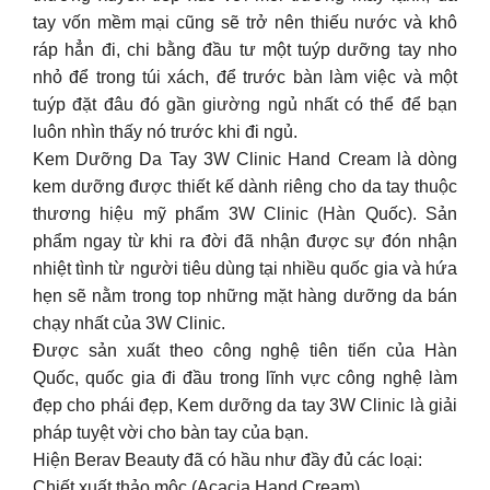
tay vốn mềm mại cũng sẽ trở nên thiếu nước và khô
ráp hẳn đi, chi bằng đầu tư một tuýp dưỡng tay nho
nhỏ để trong túi xách, để trước bàn làm việc và một
tuýp đặt đâu đó gần giường ngủ nhất có thể để bạn
luôn nhìn thấy nó trước khi đi ngủ.
Kem Dưỡng Da Tay 3W Clinic Hand Cream là dòng
kem dưỡng được thiết kế dành riêng cho da tay thuộc
thương hiệu mỹ phẩm 3W Clinic (Hàn Quốc). Sản
phẩm ngay từ khi ra đời đã nhận được sự đón nhận
nhiệt tình từ người tiêu dùng tại nhiều quốc gia và hứa
hẹn sẽ nằm trong top những mặt hàng dưỡng da bán
chạy nhất của 3W Clinic.
Được sản xuất theo công nghệ tiên tiến của Hàn
Quốc, quốc gia đi đầu trong lĩnh vực công nghệ làm
đẹp cho phái đẹp, Kem dưỡng da tay 3W Clinic là giải
pháp tuyệt vời cho bàn tay của bạn.
Hiện Berav Beauty đã có hầu như đầy đủ các loại:
Chiết xuất thảo mộc (Acacia Hand Cream)