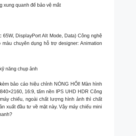
ờng xung quanh để bảo vệ mắt
 65W, DisplayPort Alt Mode, Data) Công nghệ
àu chuyên dụng hỗ trợ designer: Animation
ỹ năng chụp ảnh
èm bảo cáo hiệu chỉnh NÓNG HỔI! Màn hình
 3840×2160, 16:9, tấm nền IPS UHD HDR Công
y chiếu, ngoài chất lượng hình ảnh thì chất
n xuất đầu tư về mặt này. Vậy máy chiếu mini
thanh?