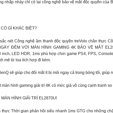
g nhấp nháy chỉ có tại công nghệ bảo vệ mắt độc quyền của Be
CÓ GÌ KHÁC BIỆT?
 sắc nét Công nghệ âm thanh độc quyền treVolo chân thực 
NGÀY ĐÊM VỚI MÀN HÌNH GAMING 4K BẢO VỆ MẮT EL2870
 inch, LED HDR, 1ms phù hợp chơi game PS4, FPS, Console G
h mẽ từ loa tích hợp đi kèm.
enQ sẽ giúp cho đôi mắt ít bị mỏi ngay cả trong bóng tối, giúp
 màn hình gaming giải trí 4K có mức giá vô cùng cạnh tranh so 
ÀN HÌNH GIẢI TRÍ EL2870U!
ân thực Thời gian phản hồi siêu nhanh 1ms GTG cho những