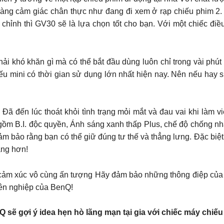
ràng cảm giác chân thực như đang đi xem ở rạp chiếu phim 2
chỉnh thì GV30 sẽ là lựa chọn tốt cho bạn. Với một chiếc đi
i khó khăn gì mà có thể bắt đầu dùng luôn chỉ trong vài phút 
u mini có thời gian sử dụng lớn nhất hiện nay. Nên nếu hay sử
 lúc thoát khỏi tình trạng mỏi mắt và đau vai khi làm 
 B.I. độc quyền, Ánh sáng xanh thấp Plus, chế độ chống nhấp
ảm bảo rằng bạn có thể giữ đúng tư thế và thẳng lưng. Đặc biệt
àng hơn!
 cảm xúc vô cùng ấn tượng Hãy đảm bảo những thông điệp của
ên nghiệp của BenQ!
 sẽ gợi ý idea hẹn hò lãng mạn tại gia với chiếc máy chiếu