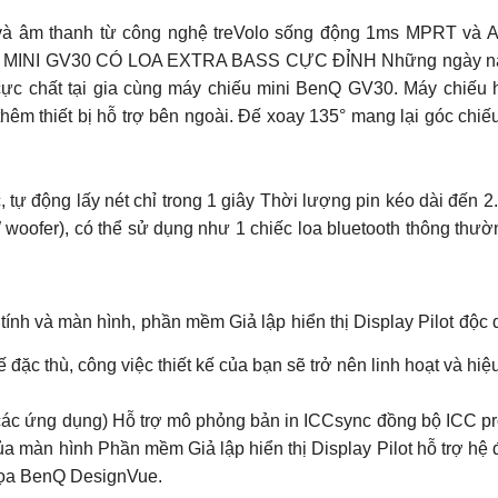
à âm thanh từ công nghệ treVolo sống động 1ms MPRT và 
NI GV30 CÓ LOA EXTRA BASS CỰC ĐỈNH Những ngày nắng n
ực chất tại gia cùng máy chiếu mini BenQ GV30. Máy chiếu 
hêm thiết bị hỗ trợ bên ngoài. Đế xoay 135° mang lại góc chiếu
 tự động lấy nét chỉ trong 1 giây Thời lượng pin kéo dài đến 2
woofer), có thể sử dụng như 1 chiếc loa bluetooth thông thườ
y tính và màn hình, phần mềm Giả lập hiển thị Display Pilot độ
 đặc thù, công việc thiết kế của bạn sẽ trở nên linh hoạt và hi
ác ứng dụng) Hỗ trợ mô phỏng bản in ICCsync đồng bộ ICC prof
 của màn hình Phần mềm Giả lập hiển thị Display Pilot hỗ trợ 
 họa BenQ DesignVue.