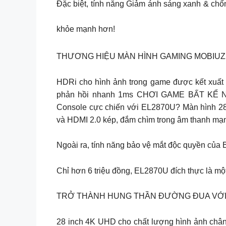
Đặc biệt, tính năng Giảm ánh sáng xanh & chốn
khỏe mạnh hơn!
THƯƠNG HIỆU MÀN HÌNH GAMING MOBIUZ 
HDRi cho hình ảnh trong game được kết xuất
phản hồi nhanh 1ms CHƠI GAME BẤT KỂ 
Console cực chiến với EL2870U? Màn hình 28
và HDMI 2.0 kép, đắm chìm trong âm thanh mạn
Ngoài ra, tính năng bảo vệ mắt độc quyền của B
Chỉ hơn 6 triệu đồng, EL2870U đích thực là một
TRỞ THÀNH HUNG THẦN ĐƯỜNG ĐUA VỚI M
28 inch 4K UHD cho chất lượng hình ảnh ch