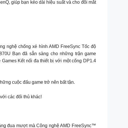
nQ, giúp bạn kéo dài hiệu suất và cho đôi mắt
Công nghệ chống xé hình AMD FreeSync Tốc độ
U Bạn đã sẵn sàng cho những trận game
ames Kết nối đa thiết bị với một cổng DP1.4
 những cuộc đấu game trở nên bất tận.
với các đối thủ khác!
 chặng đua mượt mà Công nghệ AMD FreeSync™