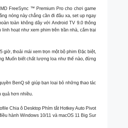
AMD FreeSync ™ Premium Pro cho chơi game
óng này chẳng cần đi đâu xa, set up ngay
hoàn toàn không dây với Android TV 9.0 thông
 linh hoạt như xem phim trên trần nhà, cắm trại
.5 giờ, thoải mái xem trọn một bộ phim Đặc biệt,
ng Muốn biết chất lượng loa như thế nào, đừng
c quyền BenQ sẽ giúp bạn loại bỏ những thao tác
ệu quả hơn nhiều.
ile Chia ô Desktop Phím tắt Hotkey Auto Pivot
hệ điều hành Windows 10/11 và macOS 11 Big Sur