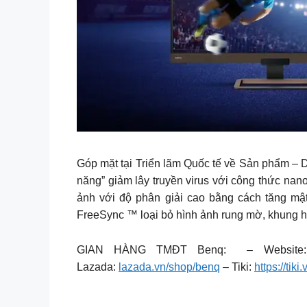
Góp mặt tại Triển lãm Quốc tế về Sản phẩm – 
năng” giảm lây truyền virus với công thức na
ảnh với độ phân giải cao bằng cách tăng mậ
FreeSync ™ loại bỏ hình ảnh rung mờ, khung h
GIAN HÀNG TMĐT Benq: – Websit
Lazada:
lazada.vn/shop/benq
– Tiki:
https://tik