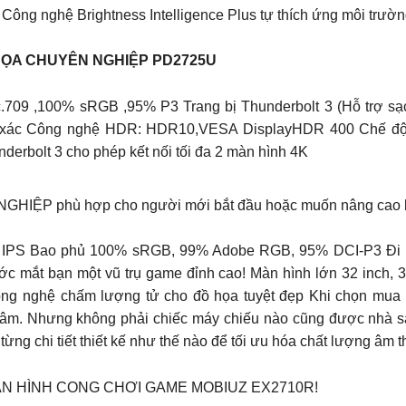
 Công nghệ Brightness Intelligence Plus tự thích ứng môi trư
HỌA CHUYÊN NGHIỆP PD2725U
09 ,100% sRGB ,95% P3 Trang bị Thunderbolt 3 (Hỗ trợ sạc
xác Công nghệ HDR: HDR10,VESA DisplayHDR 400 Chế độ m
erbolt 3 cho phép kết nối tối đa 2 màn hình 4K
P phù hợp cho người mới bắt đầu hoặc muốn nâng cao k
 IPS Bao phủ 100% sRGB, 99% Adobe RGB, 95% DCI-P3 Đi k
 mắt bạn một vũ trụ game đỉnh cao! Màn hình lớn 32 inch,
ng nghệ chấm lượng tử cho đồ họa tuyệt đẹp Khi chọn mua má
tâm. Nhưng không phải chiếc máy chiếu nào cũng được nhà sả
ng chi tiết thiết kế như thế nào để tối ưu hóa chất lượng âm 
N HÌNH CONG CHƠI GAME MOBIUZ EX2710R!