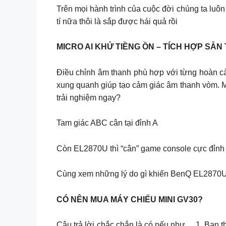
Trên mọi hành trình của cuộc đời chúng ta luôn 
tí nữa thôi là sắp được hái quả rồi
MICRO AI KHỬ TIỀNG ỒN – TÍCH HỢP SẴ
Điều chỉnh âm thanh phù hợp với từng hoàn c
xung quanh giúp tạo cảm giác âm thanh vòm. 
trải nghiệm ngay?
Tam giác ABC cân tại đỉnh A
Còn EL2870U thì “cân” game console cực đỉnh
Cùng xem những lý do gì khiến BenQ EL2870U t
CÓ NÊN MUA MÁY CHIẾU MINI GV30?
Câu trả lời chắc chắn là có nếu như… 1. Bạn th