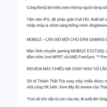
Cùng BenQ tìm hiểu xem những người từng sử 
Tấm nền IPS, độ phân giản Full HD, thiết kế
nhấp nháy & chỉnh sáng thông minh- Brightness
MOBIUZ – LÀN GIÓ MỚI CHO DÀN GAMING 
Màn hình chuyên gaming MOBIUZ EX2710Q: 27
đắm chìm 1ms MPRT và AMD FreeSync ™ Pre
REVIEW MÁY CHIẾU MÀ XOAY NHƯ VÔ LĂ
Sở dĩ Thành Thật Thà xoay máy chiếu được nh
nhà cũng OK luôn. Xem đầy đủ review của Thà
“Con dù lớn vẫn là con của mẹ, đi suốt đời lòn