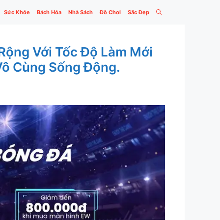
Sức Khỏe
Bách Hóa
Nhà Sách
Đồ Chơi
Sắc Đẹp
Rộng Với Tốc Độ Làm Mới
 Vô Cùng Sống Động.