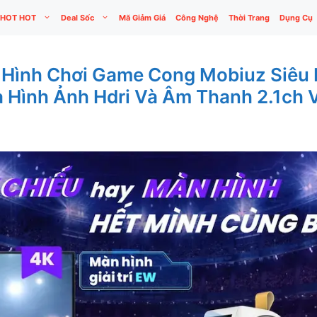
HOT HOT
Deal Sốc
Mã Giảm Giá
Công Nghệ
Thời Trang
Dụng Cụ
 Hình Chơi Game Cong Mobiuz Siêu 
a Hình Ảnh Hdri Và Âm Thanh 2.1ch