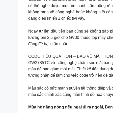
có thể nghe được mọi âm thanh trầm bổng rõ 
không rành về công nghệ hoặc không biết căn 
đang điều khiển 1 chiếc tivi vậy.
Ngay từ lần đầu tiên bạn cũng sẽ không gặp phả
lượng pin 2,5 giờ cho GV30 thuộc top máy chiế
đáng để bạn cân nhắc.
CODE HIỆU QUẢ HƠN – BẢO VỆ MẮT HƠN Đã đến
GW2785TC với công nghệ chăm sóc mắt bao gồm
màu để bạn giảm mỏi mắt. Thiết kế tiện dụng đ
tương phản để làm cho việc code trở nên dễ d
Màu sắc có sức mạnh truyền tải thông điệp và
màu sắc chính xác cùng màn hình đồ họa chuy
Mùa hè nắng nóng nếu ngại đi ra ngoài, BenQ