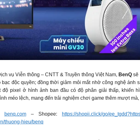
Dịch vụ Viễn thông – CNTT & Truyền thông Việt Nam,
BenQ
sẽ
no bạc độc quyền; đồng thời giảm mỏi mắt nhờ công nghệ ánh 
t độ pixel ở hình ảnh ban đầu có độ phân giải thấp, khiến 
ình méo lệch, mang đến trải nghiệm chơi game thêm mượt mà, 
e:
benq.com
– Shopee:
https://shopii.click/go/ee_tgdd?htt
i.vn/thuong-hieu/benq