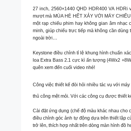
27 inch, 2560×1440 QHD HDR400 VA HDRi v
mượt mà MÙA HÈ HẾT XẢY VỚI MÁY CHIẾU MI
một rạp chiếu phim hay không gian âm nhạc c
minh, giúp chiếu trực tiếp mà không cần dùng t
ngoài trời…
Keystone điều chỉnh tỉ lệ khung hình chuẩn xác,
loa Extra Bass 2.1 cực kì ấn tượng (4Wx2 +8W 
quên xem đến cuối video nhé!
Công việc thiết kế đòi hỏi nhiều tác vụ với má
thủ công mệt mỏi. Với các công cụ được thiết kế
Cài đặt ứng dụng (chế độ màu khác nhau cho c
điều chỉnh góc ảnh tự động dựa trên thiết lập
trở lên, thích hợp nhất trên dòng màn hình đồ