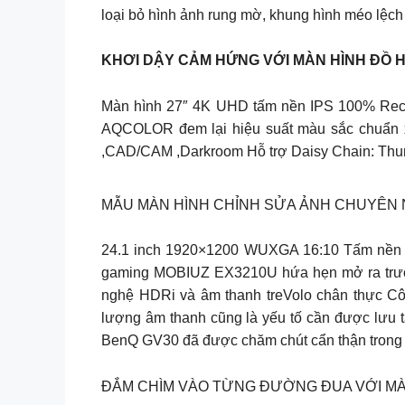
loại bỏ hình ảnh rung mờ, khung hình méo lệch
KHƠI DẬY CẢM HỨNG VỚI MÀN HÌNH ĐỒ 
Màn hình 27″ 4K UHD tấm nền IPS 100% Rec.7
AQCOLOR đem lại hiệu suất màu sắc chuẩn 
,CAD/CAM ,Darkroom Hỗ trợ Daisy Chain: Thund
MẪU MÀN HÌNH CHỈNH SỬA ẢNH CHUYÊN NGHIỆ
24.1 inch 1920×1200 WUXGA 16:10 Tấm nền
gaming MOBIUZ EX3210U hứa hẹn mở ra trước
nghệ HDRi và âm thanh treVolo chân thực Cô
lượng âm thanh cũng là yếu tố cần được lưu 
BenQ GV30 đã được chăm chút cẩn thận trong từ
ĐẮM CHÌM VÀO TỪNG ĐƯỜNG ĐUA VỚI MÀ