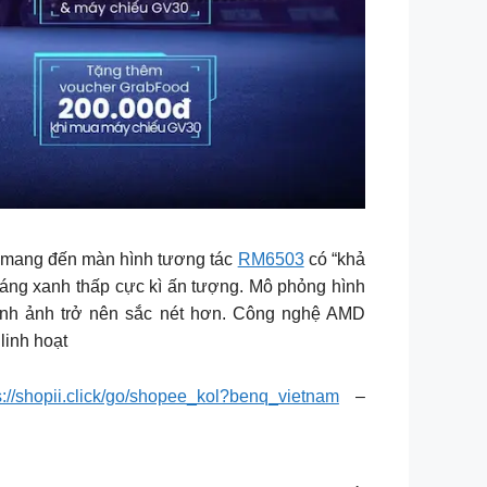
 mang đến màn hình tương tác
RM6503
có “khả
sáng xanh thấp cực kì ấn tượng. Mô phỏng hình
hình ảnh trở nên sắc nét hơn. Công nghệ AMD
linh hoạt
ps://shopii.click/go/shopee_kol?benq_vietnam
–