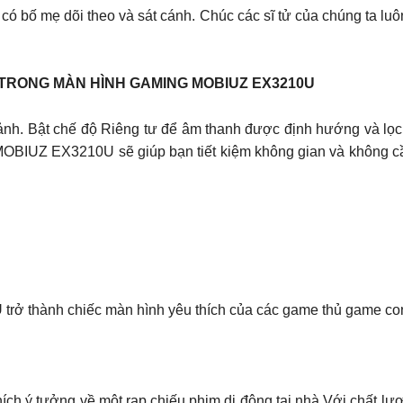
có bố mẹ dõi theo và sát cánh. Chúc các sĩ tử của chúng ta luôn
N TRONG MÀN HÌNH GAMING MOBIUZ EX3210U
ảnh. Bật chế độ Riêng tư để âm thanh được định hướng và lọc
MOBIUZ EX3210U sẽ giúp bạn tiết kiệm không gian và không c
rở thành chiếc màn hình yêu thích của các game thủ game co
ích ý tưởng về một rạp chiếu phim di động tại nhà Với chất lư