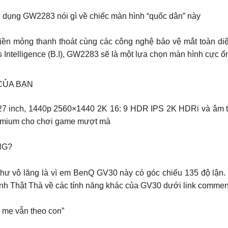
dụng GW2283 nói gì về chiếc màn hình “quốc dân” này
 viền mỏng thanh thoát cùng các công nghệ bảo vệ mắt toàn 
 Intelligence (B.I), GW2283 sẽ là một lựa chọn màn hình cực ổ
CỦA BẠN
 inch, 1440p 2560×1440 2K 16: 9 HDR IPS 2K HDRi và âm th
mium cho chơi game mượt mà
NG?
ư vô lăng là vì em BenQ GV30 này có góc chiếu 135 độ lận. 
nh Thật Thà về các tính năng khác của GV30 dưới link commen
g mẹ vẫn theo con”