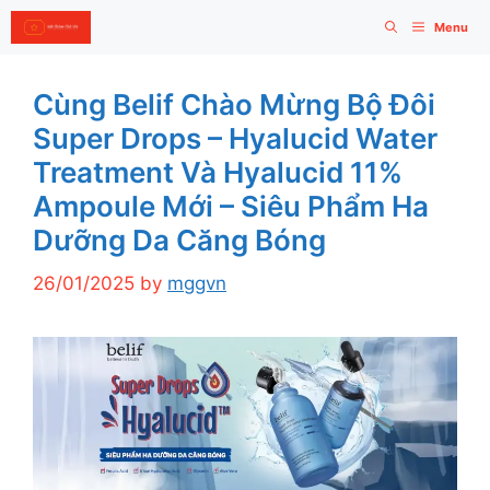
Skip
Menu
to
content
Cùng Belif Chào Mừng Bộ Đôi
Super Drops – Hyalucid Water
Treatment Và Hyalucid 11%
Ampoule Mới – Siêu Phẩm Ha
Dưỡng Da Căng Bóng
26/01/2025
by
mggvn