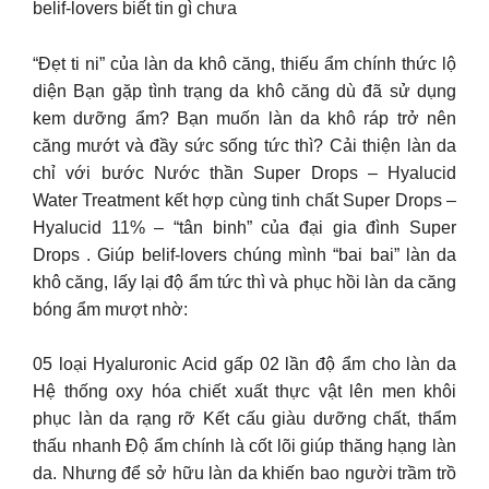
belif-lovers biết tin gì chưa
“Đẹt ti ni” của làn da khô căng, thiếu ẩm chính thức lộ
diện Bạn gặp tình trạng da khô căng dù đã sử dụng
kem dưỡng ẩm? Bạn muốn làn da khô ráp trở nên
căng mướt và đầy sức sống tức thì? Cải thiện làn da
chỉ với bước Nước thần Super Drops – Hyalucid
Water Treatment kết hợp cùng tinh chất Super Drops –
Hyalucid 11% – “tân binh” của đại gia đình Super
Drops . Giúp belif-lovers chúng mình “bai bai” làn da
khô căng, lấy lại độ ẩm tức thì và phục hồi làn da căng
bóng ẩm mượt nhờ:
05 loại Hyaluronic Acid gấp 02 lần độ ẩm cho làn da
Hệ thống oxy hóa chiết xuất thực vật lên men khôi
phục làn da rạng rỡ Kết cấu giàu dưỡng chất, thẩm
thấu nhanh Độ ẩm chính là cốt lõi giúp thăng hạng làn
da. Nhưng để sở hữu làn da khiến bao người trầm trồ