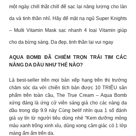
một ngày chill thật chill để sạc lại năng lượng cho làn
da và tinh thần nhỉ. Hãy để mặt nạ ngủ Super Knights
– Multi Vitamin Mask sạc nhanh 4 loại Vitamin giúp
cho da bừng sáng. Da đẹp, tinh thần lại vui ngay
AQUA BOMB ĐÃ CHIẾM TRỌN TRÁI TIM CÁC
NÀNG DA DẦU NHƯ THẾ NÀO?
Là best-seller trên mọi bản xếp hạng trên thị trường
chăm sóc da với chiến tích bán được 10 TRIỆU sản
phẩm trên toàn cầu, The True Cream – Aqua Bomb
xứng đáng là ứng cử viên sáng giá cho các nàng da
dầu trong dịp 9.9 này Cùng belif nhìn qua 1 số đánh
giá uy tín từ người tiêu dùng nhé “Kem dưỡng mỏng
màu xanh trông xinh xỉu, dùng xong cảm giác có 1 lớp
màng ẩm ẩm trên da.