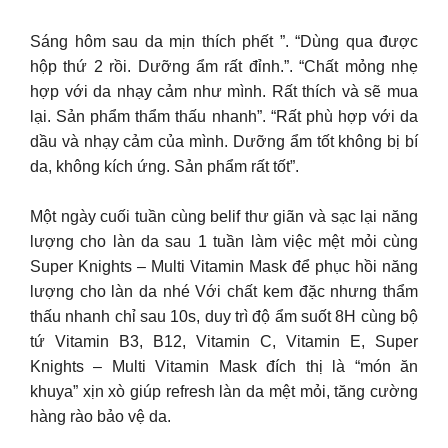
Sáng hôm sau da mịn thích phết ”. “Dùng qua được
hộp thứ 2 rồi. Dưỡng ẩm rất đỉnh.”. “Chất mỏng nhẹ
hợp với da nhạy cảm như mình. Rất thích và sẽ mua
lại. Sản phẩm thẩm thấu nhanh”. “Rất phù hợp với da
dầu và nhạy cảm của mình. Dưỡng ẩm tốt không bị bí
da, không kích ứng. Sản phẩm rất tốt”.
Một ngày cuối tuần cùng belif thư giãn và sạc lại năng
lượng cho làn da sau 1 tuần làm việc mệt mỏi cùng
Super Knights – Multi Vitamin Mask để phục hồi năng
lượng cho làn da nhé Với chất kem đặc nhưng thẩm
thấu nhanh chỉ sau 10s, duy trì độ ẩm suốt 8H cùng bộ
tứ Vitamin B3, B12, Vitamin C, Vitamin E, Super
Knights – Multi Vitamin Mask đích thị là “món ăn
khuya” xịn xò giúp refresh làn da mệt mỏi, tăng cường
hàng rào bảo vệ da.