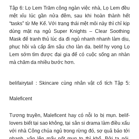
Tập 6: Lọ Lem Trăm công ngàn việc nhà, Lọ Lem đều
mệt xỉu lúc gần nửa đêm, sau khi hoàn thành hết
“tasks” từ Mẹ Kế. Với trạng thái mệt mỏi này thì chỉ kịp
dùng mặt nạ ngủ Super Knights – Clear Soothing
Mask để tranh thủ lúc da đi ngủ nhanh nhanh làm dịu,
phục hồi và cấp ẩm sâu cho làn da. belif hy vọng Lọ
Lem sớm tìm được đại gia để có cuộc sống an nhàn
mà chăm da nhiều bước hơn.
belifairytail : Skincare cùng nhân vật cổ tích Tập 5:
Maleficent
Tương truyền, Maleficent hay có nỗi lo bị mụn. belif-
lovers biết tại sao không, tại sân si drama làm điều xấu
với nhà Công chúa ngủ trong rừng đó, sợ quả báo tới
nhanh, vận lên mấy nốt mụn to thì khổ. Bởi ta nói,