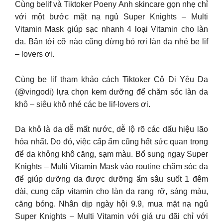
Cùng belif và Tiktoker Poeny Anh skincare gọn nhẹ chỉ
với một bước mặt nạ ngủ Super Knights – Multi
Vitamin Mask giúp sạc nhanh 4 loại Vitamin cho làn
da. Bận tới cỡ nào cũng đừng bỏ rơi làn da nhé be lif
– lovers ơi.
Cùng be lif tham khảo cách Tiktoker Cô Di Yêu Da
(@vingodi) lựa chọn kem dưỡng để chăm sóc làn da
khô – siêu khô nhé các be lif-lovers ơi.
Da khô là da dễ mất nước, dễ lộ rõ các dấu hiệu lão
hóa nhất. Do đó, việc cấp ẩm cũng hết sức quan trọng
để da không khô căng, sạm màu. Bổ sung ngay Super
Knights – Multi Vitamin Mask vào routine chăm sóc da
để giúp dưỡng da được dưỡng ẩm sâu suốt 1 đêm
dài, cung cấp vitamin cho làn da rạng rỡ, sáng màu,
căng bóng. Nhân dịp ngày hội 9.9, mua mặt nạ ngủ
Super Knights – Multi Vitamin với giá ưu đãi chỉ với