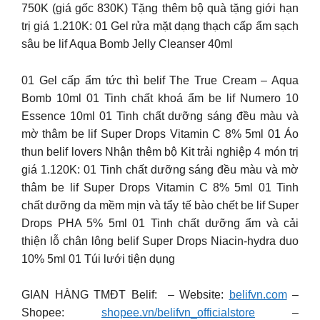
750K (giá gốc 830K) Tặng thêm bộ quà tặng giới hạn
trị giá 1.210K: 01 Gel rửa mặt dạng thạch cấp ẩm sạch
sâu be lif Aqua Bomb Jelly Cleanser 40ml
01 Gel cấp ẩm tức thì belif The True Cream – Aqua
Bomb 10ml 01 Tinh chất khoá ẩm be lif Numero 10
Essence 10ml 01 Tinh chất dưỡng sáng đều màu và
mờ thâm be lif Super Drops Vitamin C 8% 5ml 01 Áo
thun belif lovers Nhận thêm bộ Kit trải nghiệp 4 món trị
giá 1.120K: 01 Tinh chất dưỡng sáng đều màu và mờ
thâm be lif Super Drops Vitamin C 8% 5ml 01 Tinh
chất dưỡng da mềm mịn và tẩy tế bào chết be lif Super
Drops PHA 5% 5ml 01 Tinh chất dưỡng ẩm và cải
thiện lỗ chân lông belif Super Drops Niacin-hydra duo
10% 5ml 01 Túi lưới tiện dụng
GIAN HÀNG TMĐT Belif: – Website:
belifvn.com
–
Shopee:
shopee.vn/belifvn_officialstore
–