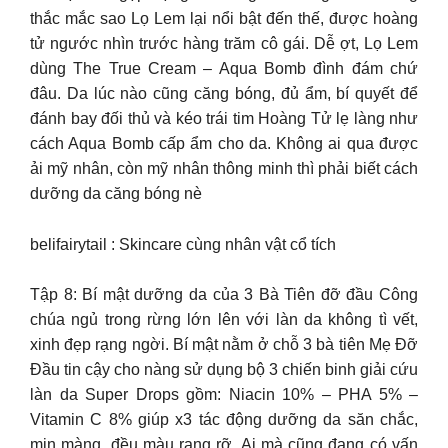
thắc mắc sao Lọ Lem lại nổi bật đến thế, được hoàng
tử ngước nhìn trước hàng trăm cô gái. Dễ ợt, Lọ Lem
dùng The True Cream – Aqua Bomb đình đám chứ
đâu. Da lúc nào cũng căng bóng, đủ ẩm, bí quyết để
đánh bay đối thủ và kéo trái tim Hoàng Tử lẹ làng như
cách Aqua Bomb cấp ẩm cho da. Không ai qua được
ải mỹ nhân, còn mỹ nhân thông minh thì phải biết cách
dưỡng da căng bóng nè
belifairytail : Skincare cùng nhân vật cổ tích
Tập 8: Bí mật dưỡng da của 3 Bà Tiên đỡ đầu Công
chúa ngủ trong rừng lớn lên với làn da không tì vết,
xinh đẹp rạng ngời. Bí mật nằm ở chỗ 3 bà tiên Mẹ Đỡ
Đầu tin cậy cho nàng sử dụng bộ 3 chiến binh giải cứu
làn da Super Drops gồm: Niacin 10% – PHA 5% –
Vitamin C 8% giúp x3 tác động dưỡng da săn chắc,
mịn màng, đều màu rạng rỡ. Ai mà cũng đang có vấn