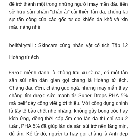
để trở thành một trong những người may mắn đầu tiên
sở hữu sản phẩm “chân ái” cải thiện làn da, chống lại
sự tấn công của các gốc tự do khiến da khô và xỉn
màu nàng nhé!
belifairytail : Skincare cùng nhân vật cổ tích Tập 12
Hoàng tử ếch
Được mệnh danh là chàng trai xu-cà-na, có một làn
sần sùi nên dân gian gọi chàng là Hoàng tử ếch.
Chàng đau đớn, chàng gục ngã, nhưng may mắn thay
chàng tìm được sức mạnh từ Super Drops PHA 5%
mà belif dày công viết giới thiệu. Với công dụng chính
là tẩy tế bào chết nhẹ nhàng, không gây bong tróc hay
kích ứng, đồng thời cấp ẩm cho làn da thì chỉ sau 2
tuần, PHA 5% đã giúp làn da sần sùi trở nên láng mịn,
đủ ẩm. Kể từ đó, người ta hay gọi chàng là Anh đẹp