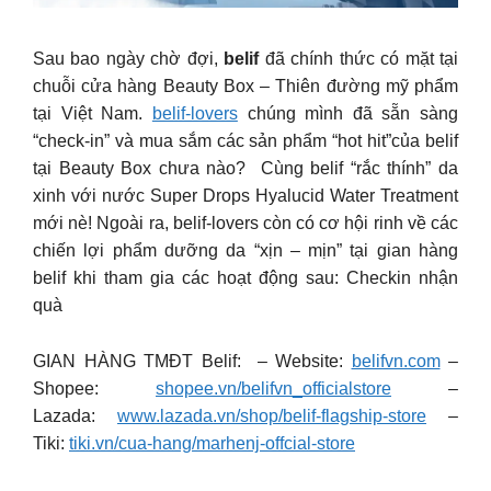
Sau bao ngày chờ đợi,
belif
đã chính thức có mặt tại
chuỗi cửa hàng Beauty Box – Thiên đường mỹ phẩm
tại Việt Nam.
belif-lovers
chúng mình đã sẵn sàng
“check-in” và mua sắm các sản phẩm “hot hit”của belif
tại Beauty Box chưa nào? Cùng belif “rắc thính” da
xinh với nước Super Drops Hyalucid Water Treatment
mới nè! Ngoài ra, belif-lovers còn có cơ hội rinh về các
chiến lợi phẩm dưỡng da “xịn – mịn” tại gian hàng
belif khi tham gia các hoạt động sau: Checkin nhận
quà
GIAN HÀNG TMĐT Belif: – Website:
belifvn.com
–
Shopee:
shopee.vn/belifvn_officialstore
–
Lazada:
www.lazada.vn/shop/belif-flagship-store
–
Tiki:
tiki.vn/cua-hang/marhenj-offcial-store