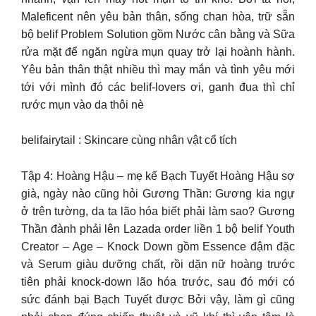
Maleficent nên yêu bản thân, sống chan hòa, trữ sẵn
bộ belif Problem Solution gồm Nước cân bằng và Sữa
rửa mặt để ngăn ngừa mụn quay trở lại hoành hành.
Yêu bản thân thật nhiều thì may mắn và tình yêu mới
tới với mình đó các belif-lovers ơi, ganh đua thì chỉ
rước mụn vào da thôi nè
belifairytail : Skincare cùng nhân vật cổ tích
Tập 4: Hoàng Hậu – mẹ kế Bạch Tuyết Hoàng Hậu sợ
già, ngày nào cũng hỏi Gương Thần: Gương kia ngự
ở trên tường, da ta lão hóa biết phải làm sao? Gương
Thần đành phải lên Lazada order liền 1 bộ belif Youth
Creator – Age – Knock Down gồm Essence đậm đặc
và Serum giàu dưỡng chất, rồi dặn nữ hoàng trước
tiên phải knock-down lão hóa trước, sau đó mới có
sức đánh bại Bạch Tuyết được Bởi vậy, làm gì cũng