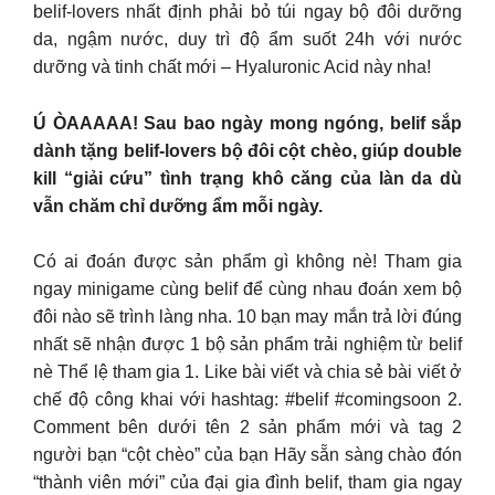
belif-lovers nhất định phải bỏ túi ngay bộ đôi dưỡng
da, ngậm nước, duy trì độ ẩm suốt 24h với nước
dưỡng và tinh chất mới – Hyaluronic Acid này nha!
Ú ÒAAAAA! Sau bao ngày mong ngóng, belif sắp
dành tặng belif-lovers bộ đôi cột chèo, giúp double
kill “giải cứu” tình trạng khô căng của làn da dù
vẫn chăm chỉ dưỡng ẩm mỗi ngày.
Có ai đoán được sản phẩm gì không nè! Tham gia
ngay minigame cùng belif để cùng nhau đoán xem bộ
đôi nào sẽ trình làng nha. 10 bạn may mắn trả lời đúng
nhất sẽ nhận được 1 bộ sản phẩm trải nghiệm từ belif
nè Thể lệ tham gia 1. Like bài viết và chia sẻ bài viết ở
chế độ công khai với hashtag: #belif #comingsoon 2.
Comment bên dưới tên 2 sản phẩm mới và tag 2
người bạn “cột chèo” của bạn Hãy sẵn sàng chào đón
“thành viên mới” của đại gia đình belif, tham gia ngay