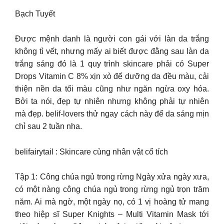
Bạch Tuyết
Được mệnh danh là người con gái với làn da trắng
không tì vết, nhưng mấy ai biết được đằng sau làn da
trắng sáng đó là 1 quy trình skincare phải có Super
Drops Vitamin C 8% xịn xò để dưỡng da đều màu, cải
thiện nền da tối màu cũng như ngăn ngừa oxy hóa.
Bởi ta nói, đẹp tự nhiên nhưng không phải tự nhiên
mà đẹp. belif-lovers thử ngay cách này để da sáng mịn
chỉ sau 2 tuần nha.
belifairytail : Skincare cùng nhân vật cổ tích
Tập 1: Công chúa ngủ trong rừng Ngày xửa ngày xưa,
có một nàng công chúa ngủ trong rừng ngủ trọn trăm
năm. Ai mà ngờ, một ngày nọ, có 1 vị hoàng tử mang
theo hiệp sĩ Super Knights – Multi Vitamin Mask tới