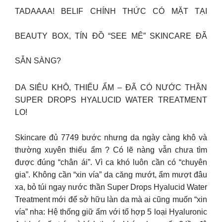
TADAAAA! BELIF CHÍNH THỨC CÓ MẶT TẠI
BEAUTY BOX, TÍN ĐỒ “SEE MÊ” SKINCARE ĐÃ
SẴN SÀNG?
DA SIÊU KHÔ, THIẾU ẨM – ĐÃ CÓ NƯỚC THẦN
SUPER DROPS HYALUCID WATER TREATMENT
LO!
Skincare đủ 7749 bước nhưng da ngày càng khô và
thường xuyên thiếu ẩm ? Có lẽ nàng vẫn chưa tìm
được đúng “chân ái”. Vì ca khó luôn cần có “chuyên
gia”. Không cần “xin vía” da căng mướt, ẩm mượt đâu
xa, bỏ túi ngay nước thần Super Drops Hyalucid Water
Treatment mới để sở hữu làn da mà ai cũng muốn “xin
vía” nha: Hệ thống giữ ẩm với tổ hợp 5 loại Hyaluronic