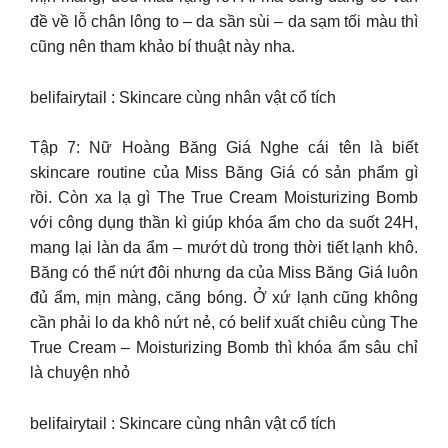
đề về lỗ chân lông to – da sần sùi – da sạm tối màu thì
cũng nên tham khảo bí thuật này nha.
belifairytail : Skincare cùng nhân vật cổ tích
Tập 7: Nữ Hoàng Băng Giá Nghe cái tên là biết
skincare routine của Miss Băng Giá có sản phẩm gì
rồi. Còn xa lạ gì The True Cream Moisturizing Bomb
với công dụng thần kì giúp khóa ẩm cho da suốt 24H,
mang lại làn da ẩm – mướt dù trong thời tiết lạnh khô.
Băng có thể nứt đôi nhưng da của Miss Băng Giá luôn
đủ ẩm, mịn màng, căng bóng. Ở xứ lạnh cũng không
cần phải lo da khô nứt nẻ, có belif xuất chiêu cùng The
True Cream – Moisturizing Bomb thì khóa ẩm sâu chỉ
là chuyện nhỏ
belifairytail : Skincare cùng nhân vật cổ tích