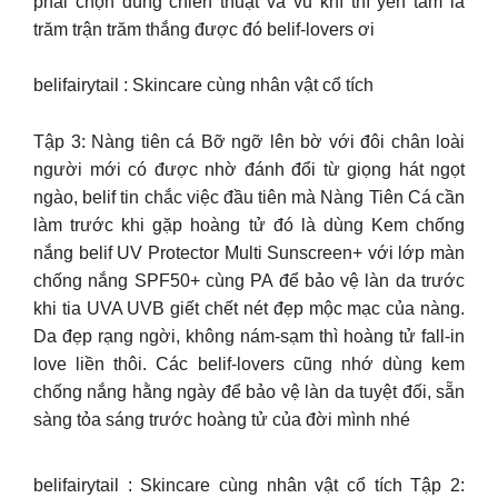
phải chọn đúng chiến thuật và vũ khí thì yên tâm là
trăm trận trăm thắng được đó belif-lovers ơi
belifairytail : Skincare cùng nhân vật cổ tích
Tập 3: Nàng tiên cá Bỡ ngỡ lên bờ với đôi chân loài
người mới có được nhờ đánh đổi từ giọng hát ngọt
ngào, belif tin chắc việc đầu tiên mà Nàng Tiên Cá cần
làm trước khi gặp hoàng tử đó là dùng Kem chống
nắng belif UV Protector Multi Sunscreen+ với lớp màn
chống nắng SPF50+ cùng PA để bảo vệ làn da trước
khi tia UVA UVB giết chết nét đẹp mộc mạc của nàng.
Da đẹp rạng ngời, không nám-sạm thì hoàng tử fall-in
love liền thôi. Các belif-lovers cũng nhớ dùng kem
chống nắng hằng ngày để bảo vệ làn da tuyệt đối, sẵn
sàng tỏa sáng trước hoàng tử của đời mình nhé
belifairytail : Skincare cùng nhân vật cổ tích Tập 2: