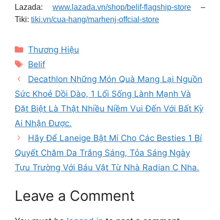
Lazada:
www.lazada.vn/shop/belif-flagship-store
–
Tiki:
tiki.vn/cua-hang/marhenj-offcial-store
Categories
Thương Hiệu
Tags
Belif
Decathlon Những Món Quà Mang Lại Nguồn
Sức Khoẻ Dồi Dào, 1 Lối Sống Lành Mạnh Và
Đặt Biệt Là Thật Nhiều Niềm Vui Đến Với Bất Kỳ
Ai Nhận Được.
Hãy Để Laneige Bật Mí Cho Các Besties 1 Bí
Quyết Chăm Da Trắng Sáng, Tỏa Sáng Ngày
Tựu Trường Với Báu Vật Từ Nhà Radian C Nha.
Leave a Comment