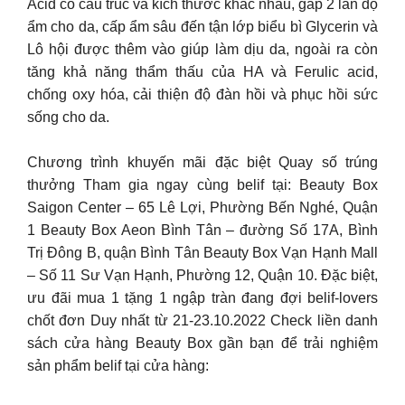
Acid có cấu trúc và kích thước khác nhau, gấp 2 lần độ
ẩm cho da, cấp ẩm sâu đến tận lớp biểu bì Glycerin và
Lô hội được thêm vào giúp làm dịu da, ngoài ra còn
tăng khả năng thẩm thấu của HA và Ferulic acid,
chống oxy hóa, cải thiện độ đàn hồi và phục hồi sức
sống cho da.
Chương trình khuyến mãi đặc biệt Quay số trúng
thưởng Tham gia ngay cùng belif tại: Beauty Box
Saigon Center – 65 Lê Lợi, Phường Bến Nghé, Quận
1 Beauty Box Aeon Bình Tân – đường Số 17A, Bình
Trị Đông B, quận Bình Tân Beauty Box Vạn Hạnh Mall
– Số 11 Sư Vạn Hạnh, Phường 12, Quận 10. Đặc biệt,
ưu đãi mua 1 tặng 1 ngập tràn đang đợi belif-lovers
chốt đơn Duy nhất từ 21-23.10.2022 Check liền danh
sách cửa hàng Beauty Box gần bạn để trải nghiệm
sản phẩm belif tại cửa hàng: