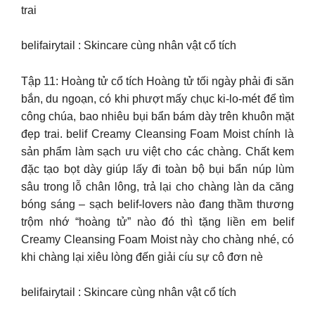
trai
belifairytail : Skincare cùng nhân vật cổ tích
Tập 11: Hoàng tử cổ tích Hoàng tử tối ngày phải đi săn
bắn, du ngoạn, có khi phượt mấy chục ki-lo-mét để tìm
công chúa, bao nhiêu bụi bẩn bám dày trên khuôn mặt
đẹp trai. belif Creamy Cleansing Foam Moist chính là
sản phẩm làm sạch ưu việt cho các chàng. Chất kem
đặc tạo bọt dày giúp lấy đi toàn bộ bụi bẩn núp lùm
sâu trong lỗ chân lông, trả lại cho chàng làn da căng
bóng sáng – sạch belif-lovers nào đang thầm thương
trộm nhớ “hoàng tử” nào đó thì tặng liền em belif
Creamy Cleansing Foam Moist này cho chàng nhé, có
khi chàng lại xiêu lòng đến giải cíu sự cô đơn nè
belifairytail : Skincare cùng nhân vật cổ tích