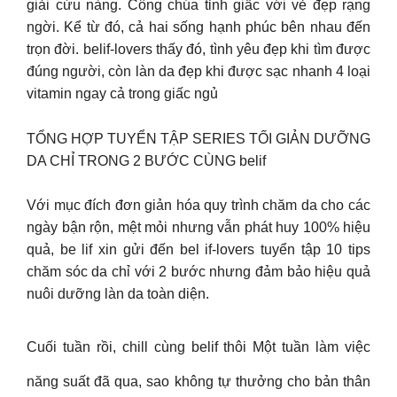
giải cứu nàng. Công chúa tỉnh giấc với vẻ đẹp rạng
ngời. Kể từ đó, cả hai sống hạnh phúc bên nhau đến
trọn đời. belif-lovers thấy đó, tình yêu đẹp khi tìm được
đúng người, còn làn da đẹp khi được sạc nhanh 4 loại
vitamin ngay cả trong giấc ngủ
TỔNG HỢP TUYỂN TẬP SERIES TỐI GIẢN DƯỠNG
DA CHỈ TRONG 2 BƯỚC CÙNG belif
Với mục đích đơn giản hóa quy trình chăm da cho các
ngày bận rộn, mệt mỏi nhưng vẫn phát huy 100% hiệu
quả, be lif xin gửi đến bel if-lovers tuyển tập 10 tips
chăm sóc da chỉ với 2 bước nhưng đảm bảo hiệu quả
nuôi dưỡng làn da toàn diện.
Cuối tuần rồi, chill cùng belif thôi Một tuần làm việc
năng suất đã qua, sao không tự thưởng cho bản thân