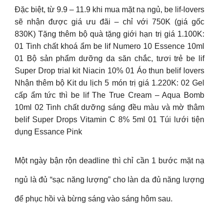
Đặc biệt, từ 9.9 – 11.9 khi mua mặt nạ ngủ, be lif-lovers
sẽ nhận được giá ưu đãi – chỉ với 750K (giá gốc
830K) Tặng thêm bộ quà tặng giới hạn trị giá 1.100K:
01 Tinh chất khoá ẩm be lif Numero 10 Essence 10ml
01 Bộ sản phẩm dưỡng da săn chắc, tươi trẻ be lif
Super Drop trial kit Niacin 10% 01 Áo thun belif lovers
Nhận thêm bộ Kit du lịch 5 món trị giá 1.220K: 02 Gel
cấp ẩm tức thì be lif The True Cream – Aqua Bomb
10ml 02 Tinh chất dưỡng sáng đều màu và mờ thâm
belif Super Drops Vitamin C 8% 5ml 01 Túi lưới tiện
dụng Essance Pink
Một ngày bận rộn deadline thì chỉ cần 1 bước mặt nạ
ngủ là đủ “sạc năng lượng” cho làn da đủ năng lượng
để phục hồi và bừng sáng vào sáng hôm sau.