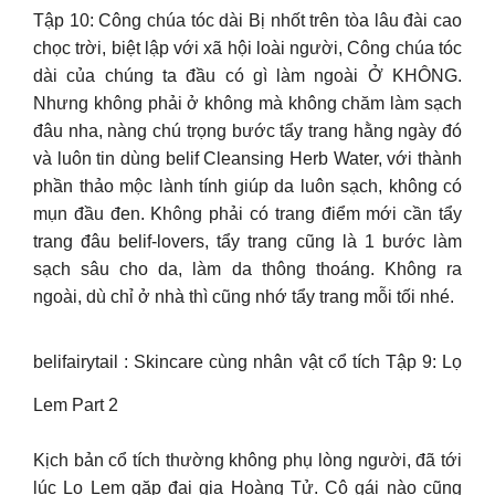
Tập 10: Công chúa tóc dài Bị nhốt trên tòa lâu đài cao
chọc trời, biệt lập với xã hội loài người, Công chúa tóc
dài của chúng ta đầu có gì làm ngoài Ở KHÔNG.
Nhưng không phải ở không mà không chăm làm sạch
đâu nha, nàng chú trọng bước tẩy trang hằng ngày đó
và luôn tin dùng belif Cleansing Herb Water, với thành
phần thảo mộc lành tính giúp da luôn sạch, không có
mụn đầu đen. Không phải có trang điểm mới cần tẩy
trang đâu belif-lovers, tẩy trang cũng là 1 bước làm
sạch sâu cho da, làm da thông thoáng. Không ra
ngoài, dù chỉ ở nhà thì cũng nhớ tẩy trang mỗi tối nhé.
belifairytail : Skincare cùng nhân vật cổ tích Tập 9: Lọ
Lem Part 2
Kịch bản cổ tích thường không phụ lòng người, đã tới
lúc Lọ Lem gặp đại gia Hoàng Tử. Cô gái nào cũng