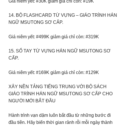
Giá niêm yết: #30K giảm giá chỉ còn: #19K
14. BỘ FLASHCARD TỪ VỰNG – GIÁO TRÌNH HÁN
NGỮ MSUTONG SƠ CẤP.
Giá niêm yết: #499K giảm giá chỉ còn: #319K
15. SỔ TAY TỪ VỰNG HÁN NGỮ MSUTONG SƠ
CẤP.
Giá niêm yết: #169K giảm giá chỉ còn: #129K
XÂY NỀN TẢNG TIẾNG TRUNG VỚI BỘ SÁCH
GIÁO TRÌNH HÁN NGỮ MSUTONG SƠ CẤP CHO
NGƯỜI MỚI BẮT ĐẦU
Hành trình vạn dặm luôn bắt đầu từ những bước đi
đầu tiên. Hãy biến thời gian rảnh rỗi mỗi ngày thành