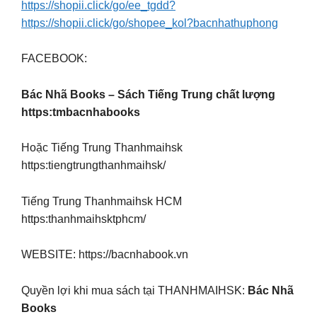
https://shopii.click/go/ee_tgdd?
https://shopii.click/go/shopee_kol?bacnhathuphong
FACEBOOK:
Bác Nhã Books – Sách Tiếng Trung chất lượng
https:tmbacnhabooks
Hoặc Tiếng Trung Thanhmaihsk
https:tiengtrungthanhmaihsk/
Tiếng Trung Thanhmaihsk HCM
https:thanhmaihsktphcm/
WEBSITE: https://bacnhabook.vn
Quyền lợi khi mua sách tại THANHMAIHSK:
Bác Nhã
Books