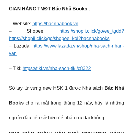
GIAN HÀNG TMĐT Bác Nhã Books :
– Website:
https://bacnhabook.vn
– Shopee:
https://shopii.click/go/ee_tgdd?
https://shopii.click/go/shopee_kol?bacnhabooks
– Lazada:
https://www.lazada.vn/shop/nha-sach-nhan-
van
– Tiki:
https://tiki.vn/nha-sach-tiki/c8322
Sổ tay từ vựng new HSK 1 được Nhà sách
Bác Nhã
Books
cho ra mắt trong tháng 12 này, hãy là những
người đầu tiên sở hữu để nhận ưu đãi khủng.