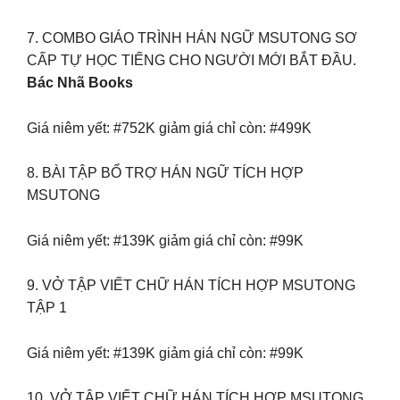
7. COMBO GIÁO TRÌNH HÁN NGỮ MSUTONG SƠ
CẤP TỰ HỌC TIẾNG CHO NGƯỜI MỚI BẮT ĐẦU.
Bác Nhã Books
Giá niêm yết: #752K giảm giá chỉ còn: #499K
8. BÀI TẬP BỔ TRỢ HÁN NGỮ TÍCH HỢP
MSUTONG
Giá niêm yết: #139K giảm giá chỉ còn: #99K
9. VỞ TẬP VIẾT CHỮ HÁN TÍCH HỢP MSUTONG
TẬP 1
Giá niêm yết: #139K giảm giá chỉ còn: #99K
10. VỞ TẬP VIẾT CHỮ HÁN TÍCH HỢP MSUTONG