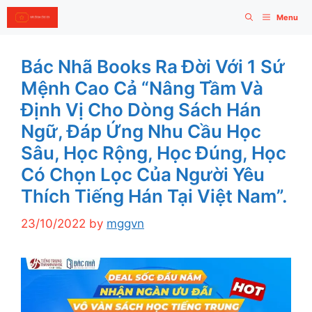
Skip
Menu
to
content
Bác Nhã Books Ra Đời Với 1 Sứ
Mệnh Cao Cả “nâng Tầm Và
Định Vị Cho Dòng Sách Hán
Ngữ, Đáp Ứng Nhu Cầu Học
Sâu, Học Rộng, Học Đúng, Học
Có Chọn Lọc Của Người Yêu
Thích Tiếng Hán Tại Việt Nam”.
23/10/2022
by
mggvn