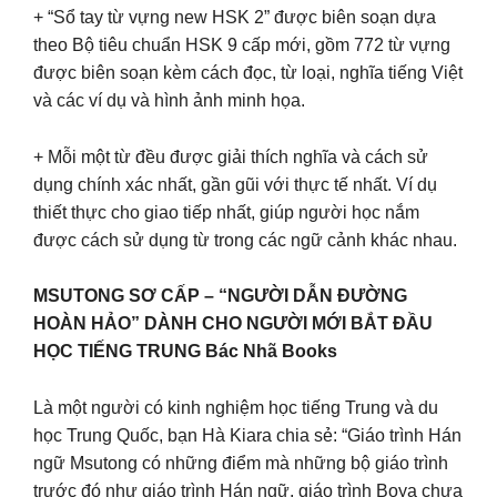
+ “Sổ tay từ vựng new HSK 2” được biên soạn dựa
theo Bộ tiêu chuẩn HSK 9 cấp mới, gồm 772 từ vựng
được biên soạn kèm cách đọc, từ loại, nghĩa tiếng Việt
và các ví dụ và hình ảnh minh họa.
+ Mỗi một từ đều được giải thích nghĩa và cách sử
dụng chính xác nhất, gần gũi với thực tế nhất. Ví dụ
thiết thực cho giao tiếp nhất, giúp người học nắm
được cách sử dụng từ trong các ngữ cảnh khác nhau.
MSUTONG SƠ CẤP – “NGƯỜI DẪN ĐƯỜNG
HOÀN HẢO” DÀNH CHO NGƯỜI MỚI BẮT ĐẦU
HỌC TIẾNG TRUNG Bác Nhã Books
Là một người có kinh nghiệm học tiếng Trung và du
học Trung Quốc, bạn Hà Kiara chia sẻ: “Giáo trình Hán
ngữ Msutong có những điểm mà những bộ giáo trình
trước đó như giáo trình Hán ngữ, giáo trình Boya chưa