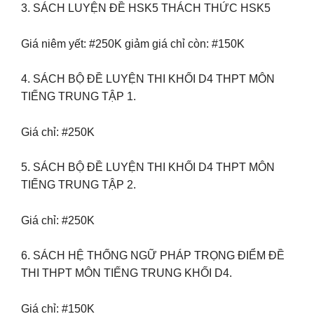
3. SÁCH LUYỆN ĐỀ HSK5 THÁCH THỨC HSK5
Giá niêm yết: #250K giảm giá chỉ còn: #150K
4. SÁCH BỘ ĐỀ LUYỆN THI KHỐI D4 THPT MÔN
TIẾNG TRUNG TẬP 1.
Giá chỉ: #250K
5. SÁCH BỘ ĐỀ LUYỆN THI KHỐI D4 THPT MÔN
TIẾNG TRUNG TẬP 2.
Giá chỉ: #250K
6. SÁCH HỆ THỐNG NGỮ PHÁP TRỌNG ĐIỂM ĐỀ
THI THPT MÔN TIẾNG TRUNG KHỐI D4.
Giá chỉ: #150K