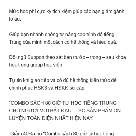
Mức học phí cực kỳ tích kiệm giúp các bạn giảm gánh
lo âu.
Giúp bạn nhanh chóng tự nâng cao trình độ tiếng
Trung của mình một cách có hệ thống và hiệu quả.
Đội ngũ Support theo sát bạn trước – trong – sau khóa
học trong group học viên.
Tự tin khi giao tiếp và có đủ hệ thống kiến thức để
chinh phục HSK3 và HSKK sơ cấp.
“COMBO SÁCH 80 GIỜ TỰ HỌC TIẾNG TRUNG
CHO NGƯỜI MỚI BẮT ĐẦU” – BỘ SẢN PHẨM ÔN
LUYỆN TOÀN DIỆN NHẤT HIỆN NAY.
️ Giảm 40% cho “Combo sách 80 giờ tự học tiếng