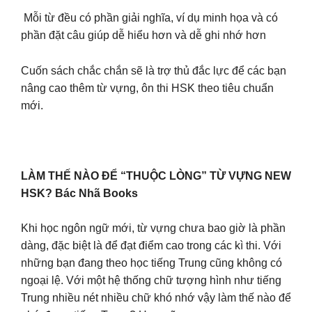
️ Mỗi từ đều có phần giải nghĩa, ví dụ minh họa và có
phần đặt câu giúp dễ hiểu hơn và dễ ghi nhớ hơn
Cuốn sách chắc chắn sẽ là trợ thủ đắc lực để các bạn
nâng cao thêm từ vựng, ôn thi HSK theo tiêu chuẩn
mới.
LÀM THẾ NÀO ĐỂ “THUỘC LÒNG” TỪ VỰNG NEW
HSK? Bác Nhã Books
Khi học ngôn ngữ mới, từ vựng chưa bao giờ là phần
dàng, đặc biệt là để đạt điểm cao trong các kì thi. Với
những bạn đang theo học tiếng Trung cũng không có
ngoại lệ. Với một hệ thống chữ tượng hình như tiếng
Trung nhiều nét nhiều chữ khó nhớ vậy làm thế nào để