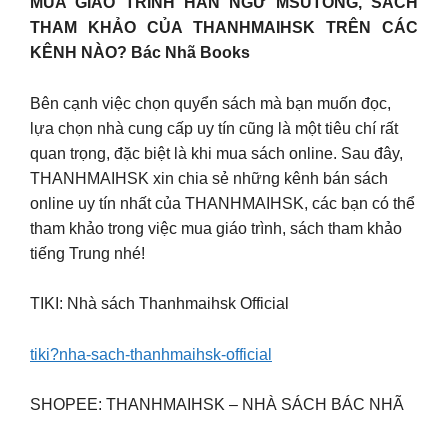
MUA GIÁO TRÌNH HÁN NGỮ MSUTONG, SÁCH
THAM KHẢO CỦA THANHMAIHSK TRÊN CÁC
KÊNH NÀO? Bác Nhã Books
Bên cạnh việc chọn quyển sách mà bạn muốn đọc,
lựa chọn nhà cung cấp uy tín cũng là một tiêu chí rất
quan trọng, đặc biệt là khi mua sách online. Sau đây,
THANHMAIHSK xin chia sẻ những kênh bán sách
online uy tín nhất của THANHMAIHSK, các bạn có thể
tham khảo trong việc mua giáo trình, sách tham khảo
tiếng Trung nhé!
TIKI: Nhà sách Thanhmaihsk Official
tiki?nha-sach-thanhmaihsk-official
SHOPEE: THANHMAIHSK – NHÀ SÁCH BÁC NHÃ