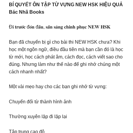
BÍ QUYẾT ÔN TẬP TỪ VỰNG NEW HSK HIỆU QUẢ
Bác Nhã Books
Đ𝐢 𝐭𝐫𝐮̛𝐨̛́𝐜 đ𝐨́𝐧 đ𝐚̂̀𝐮, 𝐬𝐚̆̃𝐧 𝐬𝐚̀𝐧𝐠 𝐜𝐡𝐢𝐧𝐡 𝐩𝐡𝐮̣𝐜 𝐍𝐄𝐖 𝐇𝐒𝐊
Bạn đã chuyển bị gì cho bài thi NEW HSK chưa? Khi
học một ngôn ngữ, điều đầu tiên mà bạn cần đó là học
từ mới, học cách phát âm, cách đọc, cách viết sao cho
đúng. Nhưng làm như thế nào để ghi nhớ chúng một
cách nhanh nhất?
Một vài mẹo hay cho các bạn ghi nhớ từ vựng:
Chuyển đổi từ thành hình ảnh
Thường xuyên lặp đi lặp lại
Tập trung cao độ