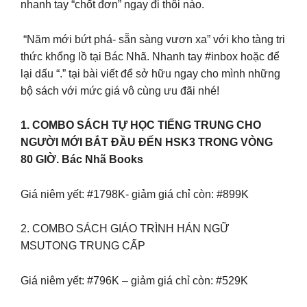
nhanh tay “chốt đơn” ngay đi thôi nào.
️ “Năm mới bứt phá- sẵn sàng vươn xa” với kho tàng tri
thức khổng lồ tại Bác Nhã. Nhanh tay #inbox hoặc để
lại dấu “.” tại bài viết để sở hữu ngay cho mình những
bộ sách với mức giá vô cùng ưu đãi nhé!
1. COMBO SÁCH TỰ HỌC TIẾNG TRUNG CHO
NGƯỜI MỚI BẮT ĐẦU ĐẾN HSK3 TRONG VÒNG
80 GIỜ. Bác Nhã Books
Giá niêm yết: #1798K- giảm giá chỉ còn: #899K
2. COMBO SÁCH GIÁO TRÌNH HÁN NGỮ
MSUTONG TRUNG CẤP
Giá niêm yết: #796K – giảm giá chỉ còn: #529K