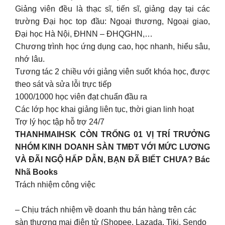
Giảng viên đều là thạc sĩ, tiến sĩ, giảng dạy tại các
trường Đại học top đầu: Ngoại thương, Ngoại giao,
Đại học Hà Nội, ĐHNN – ĐHQGHN,…
Chương trình học ứng dụng cao, học nhanh, hiểu sâu,
nhớ lâu.
Tương tác 2 chiều với giảng viên suốt khóa học, được
theo sát và sửa lỗi trực tiếp
1000/1000 học viên đạt chuẩn đầu ra
Các lớp học khai giảng liên tục, thời gian linh hoạt
Trợ lý học tập hỗ trợ 24/7
THANHMAIHSK CÒN TRỐNG 01 VỊ TRÍ TRƯỞNG
NHÓM KINH DOANH SÀN TMĐT VỚI MỨC LƯƠNG
VÀ ĐÃI NGỘ HẤP DẪN, BẠN ĐÃ BIẾT CHƯA? Bác
Nhã Books
Trách nhiệm công việc
– Chịu trách nhiệm về doanh thu bán hàng trên các
sàn thương mại điện tử (Shopee, Lazada, Tiki, Sendo