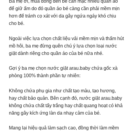
Ba mẹ ơi, mùa đông đến bé cần mặc nhiều quần áo
để giữ ấm do đó quần áo bé càng cần phải mềm mịn
hơn để tránh cọ xát với da gây ngứa ngáy khó chịu
cho bé.
Ngoài việc lựa chọn chất liệu vải mềm mịn và thấm hút
mồ hôi, ba mẹ đừng quên chú ý lựa chọn loại nước
giặt dành riêng cho quần áo của bé nữa nhé.
Gợi ý ba mẹ chọn nước giặt arau.baby chứa gốc xà
phòng 100% thành phần tự nhiên:
Không chứa phụ gia như chất tạo màu, tạo hương,
hay chất bảo quản. Bên cạnh đó, nước giặt arau.baby
không chứa chất tẩy trắng hay chất quang hoạt có khả
năng gây kích ứng làn da nhạy cảm của bé.
Mang lại hiệu quả làm sạch cao, đồng thời làm mềm