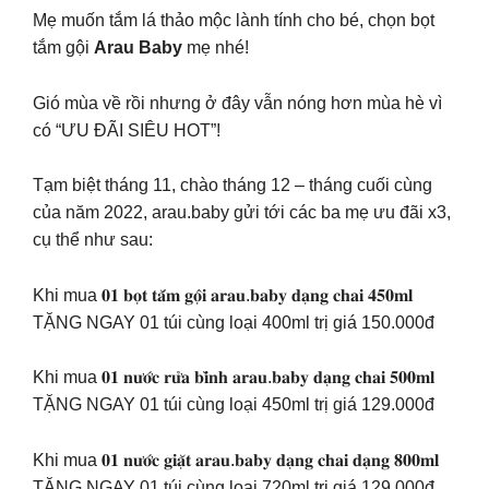
Mẹ muốn tắm lá thảo mộc lành tính cho bé, chọn bọt
tắm gội
Arau Baby
mẹ nhé!
Gió mùa về rồi nhưng ở đây vẫn nóng hơn mùa hè vì
có “ƯU ĐÃI SIÊU HOT”!
Tạm biệt tháng 11, chào tháng 12 – tháng cuối cùng
của năm 2022, arau.baby gửi tới các ba mẹ ưu đãi x3,
cụ thể như sau:
Khi mua 𝟎𝟏 𝐛𝐨̣𝐭 𝐭𝐚̆́𝐦 𝐠𝐨̣̂𝐢 𝐚𝐫𝐚𝐮.𝐛𝐚𝐛𝐲 𝐝𝐚̣𝐧𝐠 𝐜𝐡𝐚𝐢 𝟒𝟓𝟎𝐦𝐥
TẶNG NGAY 01 túi cùng loại 400ml trị giá 150.000đ
Khi mua 𝟎𝟏 𝐧𝐮̛𝐨̛́𝐜 𝐫𝐮̛̉𝐚 𝐛𝐢̀𝐧𝐡 𝐚𝐫𝐚𝐮.𝐛𝐚𝐛𝐲 𝐝𝐚̣𝐧𝐠 𝐜𝐡𝐚𝐢 𝟓𝟎𝟎𝐦𝐥
TẶNG NGAY 01 túi cùng loại 450ml trị giá 129.000đ
Khi mua 𝟎𝟏 𝐧𝐮̛𝐨̛́𝐜 𝐠𝐢𝐚̣̆𝐭 𝐚𝐫𝐚𝐮.𝐛𝐚𝐛𝐲 𝐝𝐚̣𝐧𝐠 𝐜𝐡𝐚𝐢 𝐝𝐚̣𝐧𝐠 𝟖𝟎𝟎𝐦𝐥
TẶNG NGAY 01 túi cùng loại 720ml trị giá 129.000đ