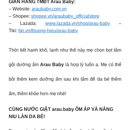
GIAN HÀNG TMĐT Arau Baby:
– Website:
araubaby.com.vn
– Shopee:
shopee.vn/araubaby_officialstore
– Lazada:
www.lazada.vn/shop/arau-baby
–
Tiki:
tiki.vn/thuong-hieu/arau-baby
Thời tiết hanh khô, lạnh như thế này mẹ chọn bọt tắm
gội dưỡng ẩm
Arau Baby
là hợp lý luôn ạ. Mẹ có thể
bôi thêm kem dưỡng ẩm sau khi tắm để da bé thêm
ẩm, thêm khỏe hơn mẹ nhé!
CÙNG NƯỚC GIẶT arau.baby ÔM ẤP VÀ NÂNG
NIU LÀN DA BÉ!