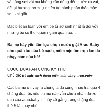
và bông sợi vải mà không cần dùng đến nước xả vải,
để lại hương thơm tự nhiên từ thành phần thảo mộc
sau khi giặt.
Đặc biệt an toàn với em bé từ sơ sinh nhất là đối với
những bé có thói quen ngậm quần áo…
Ba mẹ hãy yên tâm lựa chọn nước giặt Arau Baby
cho quần áo của bé sạch, mềm mịn ôm trọn làn da
nhạy cảm của bé!
CUỘC ĐUA FAN CỨNG KỲ THÚ
Chủ đề: 𝑩𝒆́ 𝒎𝒂̣̆𝒄 𝒔𝒂̣𝒄𝒉 𝒕𝒉𝒐̛𝒎 𝒎𝒆̂̀𝒎 𝒎𝒊̣𝒏 𝒄𝒖̀𝒏𝒈 𝒂𝒓𝒂𝒖.𝒃𝒂𝒃𝒚
Các ba mẹ ơi, vậy là chúng ta đã cùng nhau trải qua 4
chặng đua rồi, nếu ba mẹ nào vẫn chưa nhận được
quà của arau.baby thì hãy cố gắng trong chặng đua
thứ 5 lần này nhé!