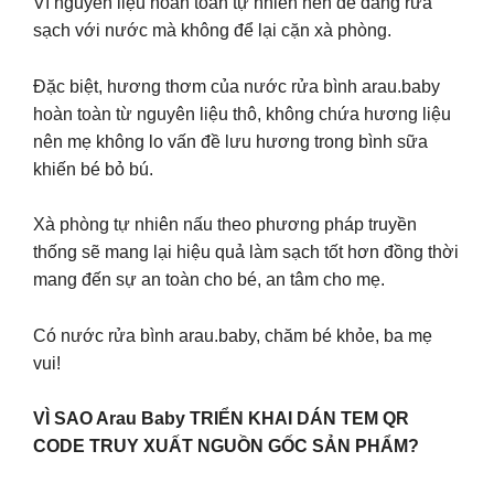
Vì nguyên liệu hoàn toàn tự nhiên nên dễ dàng rửa
sạch với nước mà không để lại cặn xà phòng.
Đặc biệt, hương thơm của nước rửa bình arau.baby
hoàn toàn từ nguyên liệu thô, không chứa hương liệu
nên mẹ không lo vấn đề lưu hương trong bình sữa
khiến bé bỏ bú.
Xà phòng tự nhiên nấu theo phương pháp truyền
thống sẽ mang lại hiệu quả làm sạch tốt hơn đồng thời
mang đến sự an toàn cho bé, an tâm cho mẹ.
Có nước rửa bình arau.baby, chăm bé khỏe, ba mẹ
vui!
VÌ SAO Arau Baby TRIỂN KHAI DÁN TEM QR
CODE TRUY XUẤT NGUỒN GỐC SẢN PHẨM?