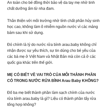
An toàn cho bé đồng thời bảo vệ da tay mẹ nhờ tinh
chất dưỡng ẩm từ nha đam.
Thân thiện với môi trường nhờ tính chất phân hủy sinh
học cao, không làm ô nhiễm nguồn nước vì các mảng
bám sau khi sử dụng.
Đó chính là lý do nước rửa bình arau.baby không chỉ
nhận được sự yêu thích, sự tin dùng cho bé yêu của
các bà mẹ ở Việt Nam và Nhật Bản mà còn cả ở các
quốc gia khác trên thế giới.
MẸ CÓ BIẾT VỀ VAI TRÒ CỦA MỖI THÀNH PHẦN
CÓ TRONG NƯỚC RỬA BÌNH Arau Baby KHÔNG?
Đố ba mẹ biết thành phần làm sạch chính của nước
rửa bình arau.baby là gì? Liệu có thành phần tẩy rửa
tổng hợp không?