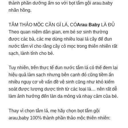
thành phần dưỡng ẩm so với bọt tắm gội arau.baby
nhãn hồng.
TẮM THẢO MỘC CẦN GÌ LÁ, CÓ
Arau Baby
LÀ ĐỦ
Theo quan niệm dân gian, em bé sơ sinh thường
được các bà, các mẹ dùng nhiều loại lá cây để đun
nước tắm vì cho rằng cây cỏ mọc trong thiên nhiên rất
sạch, lành tính cho bé.
Tuy nhiên, trên thực tế đun nước tắm lá có thể đem lại
hiệu quả làm sạch nhưng bên cạnh đó cũng tiềm ẩn
nhiều nguy cơ về vấn đề vệ sinh cũng như khó kiểm
soát được lượng dược tính từ các loại lá… nên rất dễ
làm ảnh hưởng đến làn da mỏng và nhạy cảm của bé.
Thay vì chọn tắm lá, mẹ hãy chọn bọt tắm gội
arau,baby 100% thành phần thảo mộc thiên nhiên: