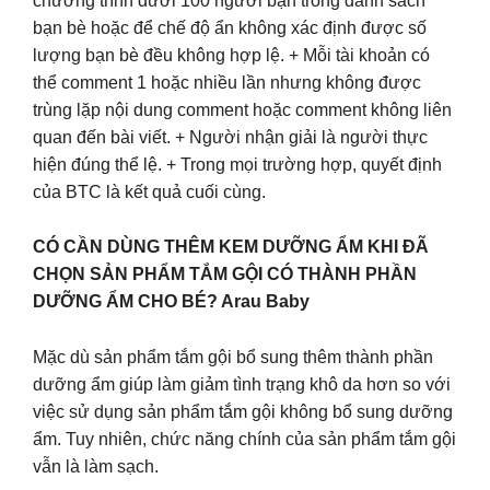
chương trình dưới 100 người bạn trong danh sách
bạn bè hoặc để chế độ ẩn không xác định được số
lượng bạn bè đều không hợp lệ. + Mỗi tài khoản có
thể comment 1 hoặc nhiều lần nhưng không được
trùng lặp nội dung comment hoặc comment không liên
quan đến bài viết. + Người nhận giải là người thực
hiện đúng thể lệ. + Trong mọi trường hợp, quyết định
của BTC là kết quả cuối cùng.
CÓ CẦN DÙNG THÊM KEM DƯỠNG ẨM KHI ĐÃ
CHỌN SẢN PHẨM TẮM GỘI CÓ THÀNH PHẦN
DƯỠNG ẨM CHO BÉ? Arau Baby
Mặc dù sản phẩm tắm gội bổ sung thêm thành phần
dưỡng ẩm giúp làm giảm tình trạng khô da hơn so với
việc sử dụng sản phẩm tắm gội không bổ sung dưỡng
ẩm. Tuy nhiên, chức năng chính của sản phẩm tắm gội
vẫn là làm sạch.