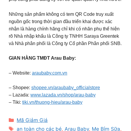
Những sản phẩm không có tem QR Code truy xuất
nguồn gốc trong thời gian đầu triển khai được xác
nhận là hàng chính hãng chỉ khi có nhãn phụ thể hiện
rõ Nhà nhập khẩu là Công ty TNHH Saraya Greentek
và Nhà phân phối là Công ty Cổ phần Phân phối SNB.
GIAN HÀNG TMĐT Arau Baby:
– Website:
araubaby.com.vn
– Shopee:
shopee.vn/araubaby_officialstore
– Lazada:
www.lazada.vn/shop/arau-baby
– Tiki:
tiki.vn/thuong-hieu/arau-baby
Categories
Mã Giảm Giá
Tags
an toàn cho các bé
,
Arau Baby
,
Mẹ Bỉm Sữa
,