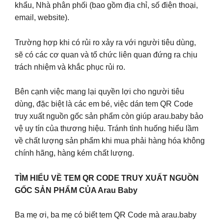
khẩu, Nhà phân phối (bao gồm địa chỉ, số điện thoại,
email, website).
Trường hợp khi có rủi ro xảy ra với người tiêu dùng,
sẽ có các cơ quan và tổ chức liên quan đứng ra chịu
trách nhiệm và khắc phục rủi ro.
Bên cạnh việc mang lại quyền lợi cho người tiêu
dùng, đặc biệt là các em bé, việc dán tem QR Code
truy xuất nguồn gốc sản phẩm còn giúp arau.baby bảo
vệ uy tín của thương hiệu. Tránh tình huống hiểu lầm
về chất lượng sản phẩm khi mua phải hàng hóa không
chính hãng, hàng kém chất lượng.
TÌM HIỂU VỀ TEM QR CODE TRUY XUẤT NGUỒN
GỐC SẢN PHẨM CỦA Arau Baby
Ba mẹ ơi, ba mẹ có biết tem QR Code mà arau.baby