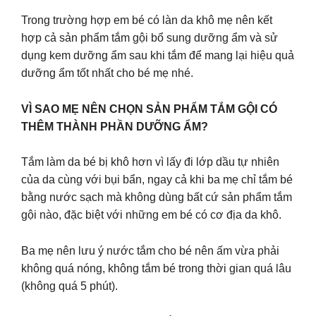
Trong trường hợp em bé có làn da khô mẹ nên kết
hợp cả sản phẩm tắm gội bổ sung dưỡng ẩm và sử
dụng kem dưỡng ẩm sau khi tắm để mang lại hiệu quả
dưỡng ẩm tốt nhất cho bé mẹ nhé.
VÌ SAO MẸ NÊN CHỌN SẢN PHẨM TẮM GỘI CÓ
THÊM THÀNH PHẦN DƯỠNG ẨM?
Tắm làm da bé bị khô hơn vì lấy đi lớp dầu tự nhiên
của da cùng với bụi bẩn, ngay cả khi ba mẹ chỉ tắm bé
bằng nước sạch mà không dùng bất cứ sản phẩm tắm
gội nào, đặc biệt với những em bé có cơ địa da khô.
Ba mẹ nên lưu ý nước tắm cho bé nên ấm vừa phải
không quá nóng, không tắm bé trong thời gian quá lâu
(không quá 5 phút).