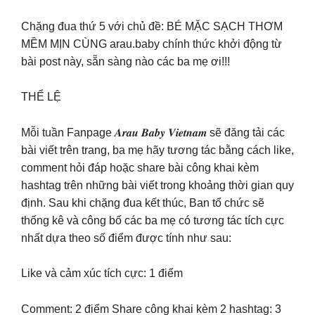
Chặng đua thứ 5 với chủ đề: BÉ MẶC SẠCH THƠM
MỀM MỊN CÙNG arau.baby chính thức khởi động từ
bài post này, sẵn sàng nào các ba mẹ ơi!!!
THỂ LỆ
Mỗi tuần Fanpage 𝑨𝒓𝒂𝒖 𝑩𝒂𝒃𝒚 𝑽𝒊𝒆𝒕𝒏𝒂𝒎 sẽ đăng tải các
bài viết trên trang, ba mẹ hãy tương tác bằng cách like,
comment hỏi đáp hoặc share bài công khai kèm
hashtag trên những bài viết trong khoảng thời gian quy
định. Sau khi chặng đua kết thúc, Ban tổ chức sẽ
thống kê và công bố các ba mẹ có tương tác tích cực
nhất dựa theo số điểm được tính như sau:
Like và cảm xúc tích cực: 1 điểm
Comment: 2 điểm Share công khai kèm 2 hashtag: 3