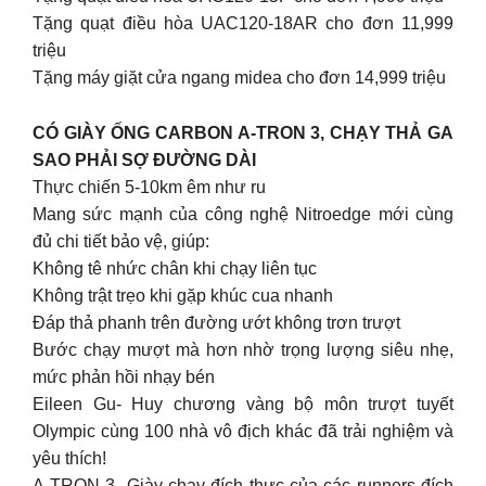
Tặng quạt điều hòa UAC120-18AR cho đơn 11,999
triệu
Tặng máy giặt cửa ngang midea cho đơn 14,999 triệu
CÓ GIÀY ỐNG CARBON A-TRON 3, CHẠY THẢ GA
SAO PHẢI SỢ ĐƯỜNG DÀI
Thực chiến 5-10km êm như ru
Mang sức mạnh của công nghệ Nitroedge mới cùng
đủ chi tiết bảo vệ, giúp:
Không tê nhức chân khi chạy liên tục
Không trật trẹo khi gặp khúc cua nhanh
Đáp thả phanh trên đường ướt không trơn trượt
Bước chạy mượt mà hơn nhờ trọng lượng siêu nhẹ,
mức phản hồi nhạy bén
Eileen Gu- Huy chương vàng bộ môn trượt tuyết
Olympic cùng 100 nhà vô địch khác đã trải nghiệm và
yêu thích!
A-TRON 3- Giày chạy đích thực của các runners đích