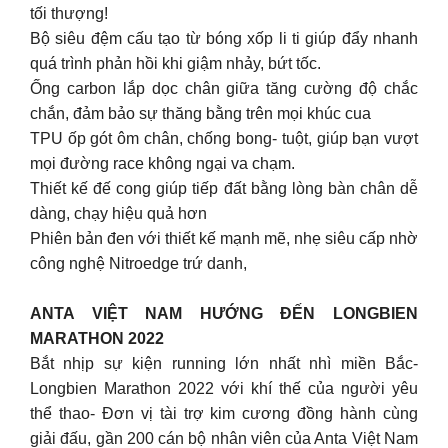
tối thượng!
Bộ siêu đệm cấu tạo từ bóng xốp li ti giúp đẩy nhanh
quá trình phản hồi khi giậm nhảy, bứt tốc.
Ống carbon lắp dọc chân giữa tăng cường độ chắc
chắn, đảm bảo sự thăng bằng trên mọi khúc cua
TPU ốp gót ôm chân, chống bong- tuột, giúp bạn vượt
mọi đường race không ngại va chạm.
Thiết kế đế cong giúp tiếp đất bằng lòng bàn chân dễ
dàng, chạy hiệu quả hơn
Phiên bản đen với thiết kế mạnh mẽ, nhẹ siêu cấp nhờ
công nghệ Nitroedge trứ danh,
ANTA VIỆT NAM HƯỚNG ĐẾN LONGBIEN
MARATHON 2022
Bắt nhịp sự kiện running lớn nhất nhì miền Bắc-
Longbien Marathon 2022 với khí thế của người yêu
thể thao- Đơn vị tài trợ kim cương đồng hành cùng
giải đấu, gần 200 cán bộ nhân viên của Anta Việt Nam