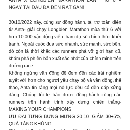
ANTA X LONGBIEN MARATHON LẦN THỨ 6 –
NGÀY TÁI ĐẤU ĐÃ ĐẾN RẤT GẦN!
30/10/2022 này, cùng sự đồng hành, tài trợ toàn diện
từ Anta- giải chạy Longbien Marathon mùa thứ 6 với
hơn 10.000 vận động viên tham dự sẽ chính thức khởi
tranh. Ngoài cuộc đua sức nhanh, sức mạnh, sức bền,
đó còn là thời khắc các runners phá vỡ giới hạn cũ,
khám phá phiên bản xuất sắc nhất của chính mình trên
đường race.
Không ngừng vận động để đem đến các trải nghiệm
tuyệt vời hơn cho người yêu chạy bộ và vận động, thể
thao, Anta tin rằng mọi nỗ lực đều có đền đáp xứng
đáng. Chúng tôi tự hào được đồng hành cùng các
runners trên hành trình xây dựng chiến thắng-
MAKING YOUR CHAMPIONS!
ƯU ĐÃI TƯNG BỪNG MỪNG 20-10- GIẢM 30+5%,
QUÀ TẶNG KHỦNG