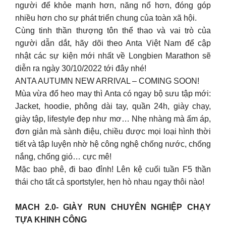
người để khỏe mạnh hơn, năng nổ hơn, đóng góp
nhiều hơn cho sự phát triển chung của toàn xã hội.
Cùng tinh thần thượng tôn thể thao và vai trò của
người dẫn dắt, hãy dõi theo Anta Việt Nam để cập
nhật các sự kiện mới nhất về Longbien Marathon sẽ
diễn ra ngày 30/10/2022 tới đây nhé!
ANTA AUTUMN NEW ARRIVAL – COMING SOON!
Mùa vừa đổ heo may thì Anta có ngay bộ sưu tập mới:
Jacket, hoodie, phông dài tay, quần 24h, giày chạy,
giày tập, lifestyle đẹp như mơ… Nhẹ nhàng mà ấm áp,
đơn giản mà sành điệu, chiều được mọi loại hình thời
tiết và tập luyện nhờ hệ công nghệ chống nước, chống
nắng, chống gió… cực mê!
Mặc bao phê, đi bao đỉnh! Lên kệ cuối tuần F5 thần
thái cho tất cả sportstyler, hẹn hò nhau ngay thôi nào!
MACH 2.0- GIÀY RUN CHUYÊN NGHIỆP CHẠY
TỰA KHINH CÔNG