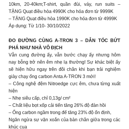
10km, 20-40km;T-shirt, quần đùi, váy, run suits –
TẶNG Quạt điều hòa 4990K cho hóa đơn từ 9999K
– TẶNG Quạt điều hòa 1990K cho hóa đơn từ 4999K
Áp dụng: Từ 1/10- 30/10/2022
ĐO ĐƯỜNG CÙNG A-TRON 3 – DẪN TỐC BỨT
PHÁ NHƯ NHÀ VÔ ĐỊCH
Vẫn cung đường ấy, vẫn bước chạy ấy nhưng hôm
nay bỗng trở nên êm nhẹ lạ thường! Sự khác biệt ấy
sẽ hiện hữu ngay trên đôi chân khi bạn trải nghiệm
giày chạy ống carbon Anta A-TRON 3 mới!
– Công nghệ đệm Nitroedge cực êm, chưa từng xuất
hiện
– Nhẹ siêu cấp, chỉ 0,13g/ cm²
– Chất liệu bọt xốp cải tiến tăng 26% độ đàn hồi
– Ống carbon ngầm trong đế tăng 23% độ ổn định,
Ngăn ngừa sự vặn xoắn của bàn chân giữa trong các
khúc cua