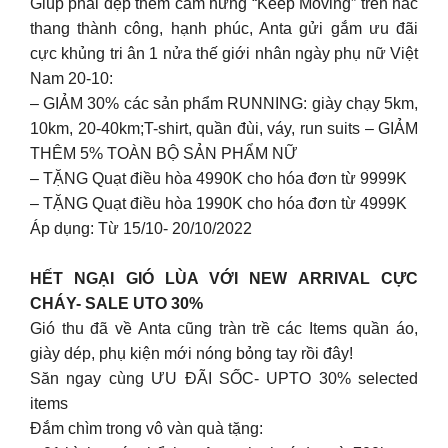
Giúp phái đẹp thêm cảm hứng “Keep Moving” trên nấc
thang thành công, hạnh phúc, Anta gửi gắm ưu đãi
cực khủng tri ân 1 nửa thế giới nhân ngày phụ nữ Việt
Nam 20-10:
– GIẢM 30% các sản phẩm RUNNING: giày chạy 5km,
10km, 20-40km;T-shirt, quần đùi, váy, run suits – GIẢM
THÊM 5% TOÀN BỘ SẢN PHẨM NỮ
– TẶNG Quạt điều hòa 4990K cho hóa đơn từ 9999K
– TẶNG Quạt điều hòa 1990K cho hóa đơn từ 4999K
Áp dụng: Từ 15/10- 20/10/2022
HẾT NGẠI GIÓ LÙA VỚI NEW ARRIVAL CỰC
CHÁY- SALE UTO 30%
Gió thu đã về Anta cũng tràn trề các Items quần áo,
giày dép, phụ kiện mới nóng bỏng tay rồi đây!
Săn ngay cùng ƯU ĐÃI SỐC- UPTO 30% selected
items
Đắm chìm trong vô vàn quà tặng: