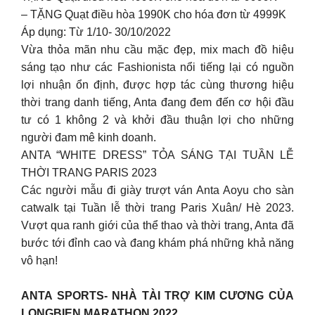
– TẶNG Quạt điều hòa 1990K cho hóa đơn từ 4999K
Áp dụng: Từ 1/10- 30/10/2022
Vừa thỏa mãn nhu cầu mặc đẹp, mix mach đồ hiệu
sáng tạo như các Fashionista nổi tiếng lại có nguồn
lợi nhuận ổn định, được hợp tác cùng thương hiệu
thời trang danh tiếng, Anta đang đem đến cơ hội đầu
tư có 1 không 2 và khởi đầu thuận lợi cho những
người đam mê kinh doanh.
ANTA “WHITE DRESS” TỎA SÁNG TẠI TUẦN LỄ
THỜI TRANG PARIS 2023
Các người mẫu đi giày trượt ván Anta Aoyu cho sàn
catwalk tại Tuần lễ thời trang Paris Xuân/ Hè 2023.
Vượt qua ranh giới của thể thao và thời trang, Anta đã
bước tới đỉnh cao và đang khám phá những khả năng
vô hạn!
ANTA SPORTS- NHÀ TÀI TRỢ KIM CƯƠNG CỦA
LONGBIEN MARATHON 2022