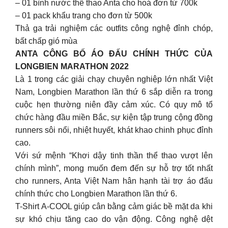
– 01 bình nước thể thao Anta cho hoá đơn từ 700k
– 01 pack khẩu trang cho đơn từ 500k
Thả ga trải nghiệm các outfits công nghệ đỉnh chóp,
bất chấp gió mùa
ANTA CÔNG BỐ ÁO ĐẤU CHÍNH THỨC CỦA
LONGBIEN MARATHON 2022
Là 1 trong các giải chạy chuyên nghiệp lớn nhất Việt
Nam, Longbien Marathon lần thứ 6 sắp diễn ra trong
cuộc hẹn thường niên đầy cảm xúc. Có quy mô tổ
chức hàng đầu miền Bắc, sự kiện tập trung cộng đồng
runners sôi nổi, nhiệt huyết, khát khao chinh phục đỉnh
cao.
Với sứ mệnh “Khơi dậy tinh thần thể thao vượt lên
chính mình”, mong muốn đem đến sự hỗ trợ tốt nhất
cho runners, Anta Việt Nam hân hạnh tài trợ áo đấu
chính thức cho Longbien Marathon lần thứ 6.
T-Shirt A-COOL giúp cân bằng cảm giác bề mặt da khi
sự khó chịu tăng cao do vận động. Công nghệ dệt