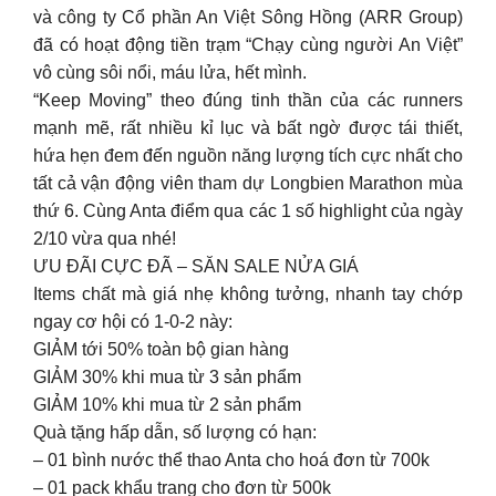
và công ty Cổ phần An Việt Sông Hồng (ARR Group)
đã có hoạt động tiền trạm “Chạy cùng người An Việt”
vô cùng sôi nổi, máu lửa, hết mình.
“Keep Moving” theo đúng tinh thần của các runners
mạnh mẽ, rất nhiều kỉ lục và bất ngờ được tái thiết,
hứa hẹn đem đến nguồn năng lượng tích cực nhất cho
tất cả vận động viên tham dự Longbien Marathon mùa
thứ 6. Cùng Anta điểm qua các 1 số highlight của ngày
2/10 vừa qua nhé!
ƯU ĐÃI CỰC ĐÃ – SĂN SALE NỬA GIÁ
Items chất mà giá nhẹ không tưởng, nhanh tay chớp
ngay cơ hội có 1-0-2 này:
GIẢM tới 50% toàn bộ gian hàng
GIẢM 30% khi mua từ 3 sản phẩm
GIẢM 10% khi mua từ 2 sản phẩm
Quà tặng hấp dẫn, số lượng có hạn:
– 01 bình nước thể thao Anta cho hoá đơn từ 700k
– 01 pack khẩu trang cho đơn từ 500k