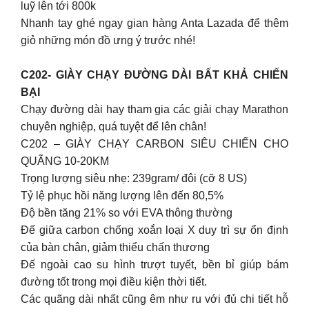
luỹ lên tới 800k
Nhanh tay ghé ngay gian hàng Anta Lazada để thêm
giỏ những món đồ ưng ý trước nhé!
C202- GIÀY CHẠY ĐƯỜNG DÀI BẤT KHẢ CHIẾN
BẠI
Chạy đường dài hay tham gia các giải chạy Marathon
chuyên nghiệp, quá tuyệt để lên chân!
C202 – GIÀY CHẠY CARBON SIÊU CHIẾN CHO
QUÃNG 10-20KM
Trọng lượng siêu nhẹ: 239gram/ đôi (cỡ 8 US)
Tỷ lệ phục hồi năng lượng lên đến 80,5%
Độ bền tăng 21% so với EVA thông thường
Đế giữa carbon chống xoắn loại X duy trì sự ổn định
của bàn chân, giảm thiểu chấn thương
Đế ngoài cao su hình trượt tuyết, bền bỉ giúp bám
đường tốt trong mọi điều kiện thời tiết.
Các quãng dài nhất cũng êm như ru với đủ chi tiết hỗ