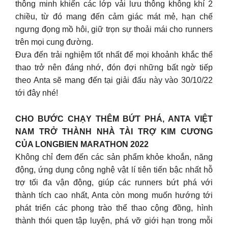
thông minh khiến các lớp vải lưu thông không khí 2
chiều, từ đó mang đến cảm giác mát mẻ, hạn chế
ngưng đọng mồ hôi, giữ trọn sự thoải mái cho runners
trên mọi cung đường.
Đưa đến trải nghiệm tốt nhất để mọi khoảnh khắc thể
thao trở nên đáng nhớ, đón đợi những bất ngờ tiếp
theo Anta sẽ mang đến tại giải đấu này vào 30/10/22
tới đây nhé!
CHO BƯỚC CHẠY THÊM BỨT PHÁ, ANTA VIỆT
NAM TRỞ THÀNH NHÀ TÀI TRỢ KIM CƯƠNG
CỦA LONGBIEN MARATHON 2022
Không chỉ đem đến các sản phẩm khỏe khoắn, năng
động, ứng dụng công nghệ vật lí tiên tiến bậc nhất hỗ
trợ tối đa vận động, giúp các runners bứt phá với
thành tích cao nhất, Anta còn mong muốn hướng tới
phát triển các phong trào thể thao cộng đồng, hình
thành thói quen tập luyện, phá vỡ giới hạn trong mỗi