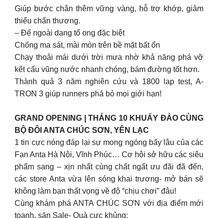
Giúp bước chân thêm vững vàng, hỗ trợ khớp, giảm
thiểu chấn thương.
– Đế ngoài dạng tổ ong đặc biệt
Chống ma sát, mài mòn trên bề mặt bất ổn
Chạy thoải mái dưới trời mưa nhờ khả năng phá vỡ
kết cấu vũng nước nhanh chóng, bám đường tốt hơn.
Thành quả 3 năm nghiên cứu và 1800 lap test, A-
TRON 3 giúp runners phá bỏ mọi giới hạn!
GRAND OPENING | THÁNG 10 KHUẤY ĐẢO CÙNG
BỘ ĐÔI ANTA CHÚC SƠN, YÊN LẠC
1 tin cực nóng đáp lại sự mong ngóng bấy lâu của các
Fan Anta Hà Nội, Vĩnh Phúc… Cơ hội sở hữu các siêu
phẩm sang – xịn nhất cùng chất ngất ưu đãi đã đến,
các store Anta vừa lên sóng khai trương- mở bán sẽ
không làm bạn thất vọng về độ “chịu chơi” đâu!
Cùng khám phá ANTA CHÚC SƠN với địa điểm mới
toanh, săn Sale- Quà cực khủng: