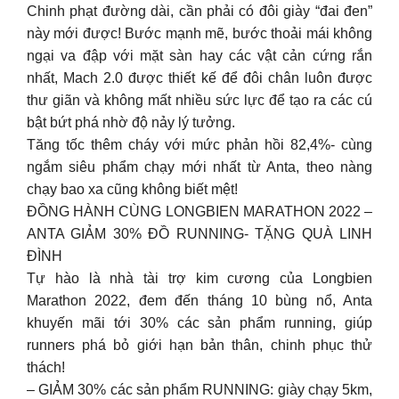
Chinh phạt đường dài, cần phải có đôi giày “đai đen”
này mới được! Bước mạnh mẽ, bước thoải mái không
ngại va đập với mặt sàn hay các vật cản cứng rắn
nhất, Mach 2.0 được thiết kế để đôi chân luôn được
thư giãn và không mất nhiều sức lực để tạo ra các cú
bật bứt phá nhờ độ nảy lý tưởng.
Tăng tốc thêm cháy với mức phản hồi 82,4%- cùng
ngắm siêu phẩm chạy mới nhất từ Anta, theo nàng
chạy bao xa cũng không biết mệt!
ĐỒNG HÀNH CÙNG LONGBIEN MARATHON 2022 –
ANTA GIẢM 30% ĐỒ RUNNING- TẶNG QUÀ LINH
ĐÌNH
Tự hào là nhà tài trợ kim cương của Longbien
Marathon 2022, đem đến tháng 10 bùng nổ, Anta
khuyến mãi tới 30% các sản phẩm running, giúp
runners phá bỏ giới hạn bản thân, chinh phục thử
thách!
– GIẢM 30% các sản phẩm RUNNING: giày chạy 5km,