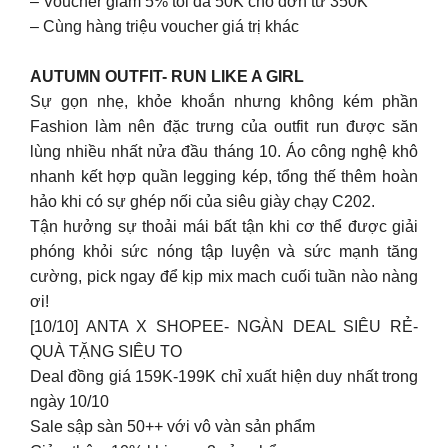
– Voucher giảm 5% tối đa 50K cho đơn từ 350K
– Cùng hàng triệu voucher giá trị khác
AUTUMN OUTFIT- RUN LIKE A GIRL
Sự gọn nhẹ, khỏe khoắn nhưng không kém phần
Fashion làm nên đặc trưng của outfit run được săn
lùng nhiều nhất nửa đầu tháng 10. Áo công nghệ khô
nhanh kết hợp quần legging kép, tổng thế thêm hoàn
hảo khi có sự ghép nối của siêu giày chạy C202.
Tận hưởng sự thoải mái bất tận khi cơ thể được giải
phóng khỏi sức nóng tập luyện và sức mạnh tăng
cường, pick ngay để kịp mix mach cuối tuần nào nàng
ơi!
[10/10] ANTA X SHOPEE- NGÀN DEAL SIÊU RẺ-
QUÀ TẶNG SIÊU TO
Deal đồng giá 159K-199K chỉ xuất hiện duy nhất trong
ngày 10/10
Sale sập sàn 50++ với vô vàn sản phẩm