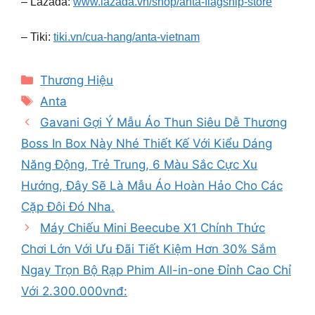
– Lazada:
www.lazada.vn/shop/anta-flagship-store
– Tiki:
tiki.vn/cua-hang/anta-vietnam
Categories
Thương Hiệu
Tags
Anta
Gavani Gợi Ý Mẫu Áo Thun Siêu Dễ Thương
Boss In Box Này Nhé Thiết Kế Với Kiểu Dáng
Năng Động, Trẻ Trung, 6 Màu Sắc Cực Xu
Hướng, Đây Sẽ Là Mẫu Áo Hoàn Hảo Cho Các
Cặp Đôi Đó Nha.
Máy Chiếu Mini Beecube X1 Chính Thức
Chơi Lớn Với Ưu Đãi Tiết Kiệm Hơn 30% Sắm
Ngay Trọn Bộ Rạp Phim All-in-one Đỉnh Cao Chỉ
Với 2.300.000vnđ: