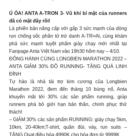
Ú ÒA! ANTA A-TRON 3- Vũ khí bí mật của runners
đã có mặt đây rồi!
Là phiên bản nâng cấp với gấp 3 sức mạnh của dòng
run chống sốc phân tử trứ danh A-TR∞N, cùng khám
phá sức mạnh tuyệt phẩm giày chạy mới nhất tại
Fanpage Anta Việt Nam vào 19h30 hôm nay – 4/10.
ĐỒNG HÀNH CÙNG LONGBIEN MARATHON 2022 –
ANTA GIẢM 30% ĐỒ RUNNING- TẶNG QUÀ LINH
ĐÌNH
Tự hào là nhà tài trợ kim cương của Longbien
Marathon 2022, đem đến tháng 10 bùng nổ, Anta
khuyến mãi tới 30% các sản phẩm running, giúp
runners phá bỏ giới hạn bản thân, chinh phục thử
thách!
– GIẢM 30% các sản phẩm RUNNING: giày chạy 5km,
10km, 20-40km;T-shirt, quần đùi, váy, run suits –
TẶNG Quạt điều hòa 4990K cho hóa đơn từ 9999K