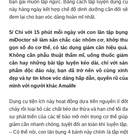
bạn gái muốn tập ngực. Bằng cách tập luyện dụng cụ
này hàng ngày kết hợp chế độ dinh dưỡng cân đối sẽ
đem lại cho bạn vóc dàng hoàn mĩ nhất.
5/ Chỉ với 15 phút mỗi ngày với con lăn tập bụng
miDoctor sẽ làm săn chắc các nhóm cơ, khớp thu
gọn số đo cơ thể, có tác dụng giảm cân hiệu quả.
Không cần phẫu thuật thẩm mĩ, uống thuốc giảm
cân hay những bài tập luyện kéo dài, chỉ với sản
phẩm độc đáo này, bạn đã trở nên vô cùng xinh
đẹp và tự tin khoe vóc dáng hấp dẫn, quyến rũ của
mình với người khác Amalife
Dụng cụ tiện ích này hoạt động dựa trên nguyên lí đốt
cháy rồi loại bỏ các chất béo dư thừa và hạn chế tối đa
sự phát triển của các tế bào mỡ mới trong cơ thể giúp
giảm cân nhanh chóng, tuyệt đối an toàn khi luyện tập.
– Có thể nói, con lăn bụng 4 bánh này chính là tập một