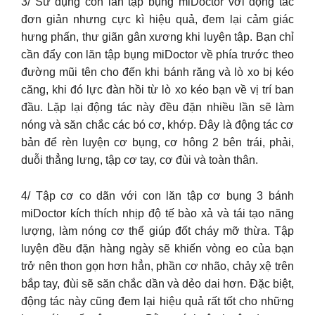
3/ Sử dụng con lăn tập bụng miDoctor với động tác
đơn giản nhưng cực kì hiệu quả, đem lại cảm giác
hưng phấn, thư giãn gân xương khi luyện tập. Bạn chỉ
cần đẩy con lăn tập bụng miDoctor về phía trước theo
đường mũi tên cho đến khi bánh răng và lò xo bị kéo
căng, khi đó lực đàn hồi từ lò xo kéo bạn về vị trí ban
đầu. Lặp lại động tác này đều đặn nhiều lần sẽ làm
nóng và săn chắc các bó cơ, khớp. Đây là động tác cơ
bản để rèn luyện cơ bụng, cơ hông 2 bên trái, phải,
duỗi thẳng lưng, tập cơ tay, cơ đùi và toàn thân.
4/ Tập cơ co dãn với con lăn tập cơ bụng 3 bánh
miDoctor kích thích nhịp độ tế bào xả và tái tạo năng
lượng, làm nóng cơ thể giúp đốt cháy mỡ thừa. Tập
luyện đều đặn hàng ngày sẽ khiến vòng eo của bạn
trở nên thon gọn hơn hẳn, phần cơ nhão, chảy xệ trên
bắp tay, đùi sẽ săn chắc dần và dẻo dai hơn. Đặc biệt,
động tác này cũng đem lại hiệu quả rất tốt cho những