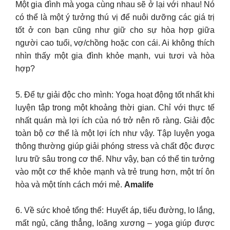
Một gia đình mà yoga cùng nhau sẽ ở lại với nhau! Nó
có thể là một ý tưởng thú vị để nuôi dưỡng các giá trị
tốt ở con bạn cũng như giữ cho sự hòa hợp giữa
người cao tuổi, vợ/chồng hoặc con cái. Ai không thích
nhìn thấy một gia đình khỏe mạnh, vui tươi và hòa
hợp?
5. Để tự giải độc cho mình: Yoga hoạt động tốt nhất khi
luyện tập trong một khoảng thời gian. Chỉ với thực tế
nhất quán mà lợi ích của nó trở nên rõ ràng. Giải độc
toàn bộ cơ thể là một lợi ích như vậy. Tập luyện yoga
thông thường giúp giải phóng stress và chất độc được
lưu trữ sâu trong cơ thể. Như vậy, bạn có thể tin tưởng
vào một cơ thể khỏe mạnh và trẻ trung hơn, một trí ôn
hòa và một tính cách mới mẻ.
Amalife
6. Về sức khoẻ tổng thể: Huyết áp, tiểu đường, lo lắng,
mất ngủ, căng thẳng, loãng xương – yoga giúp được