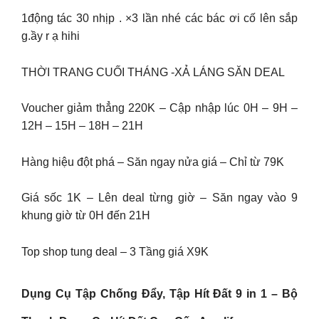
1động tác 30 nhịp . ×3 lần nhé các bác ơi cố lên sắp
g.ầy r ạ hihi
THỜI TRANG CUỐI THÁNG -XẢ LÁNG SĂN DEAL
Voucher giảm thẳng 220K – Cập nhập lúc 0H – 9H –
12H – 15H – 18H – 21H
Hàng hiệu đột phá – Săn ngay nửa giá – Chỉ từ 79K
Giá sốc 1K – Lên deal từng giờ – Săn ngay vào 9
khung giờ từ 0H đến 21H
Top shop tung deal – 3 Tầng giá X9K
Dụng Cụ Tập Chống Đẩy, Tập Hít Đất 9 in 1 – Bộ