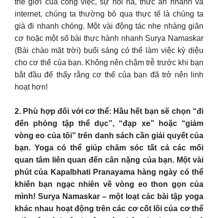
thế giới của công việc, sự hối hả, thức ăn nhanh và
internet, chúng ta thường bỏ qua thực tế là chúng ta
già đi nhanh chóng. Một vài động tác nhẹ nhàng giãn
cơ hoặc một số bài thực hành nhanh Surya Namaskar
(Bài chào mặt trời) buổi sáng có thể làm việc kỳ diệu
cho cơ thể của bạn. Không nên chậm trễ trước khi bạn
bắt đầu để thấy rằng cơ thể của bạn đã trở nên linh
hoạt hơn!
2. Phù hợp đối với cơ thể: Hầu hết bạn sẽ chọn “đi
đến phòng tập thể dục”, “đạp xe” hoặc “giảm
vòng eo của tôi” trên danh sách cần giải quyết của
bạn. Yoga có thể giúp chăm sóc tất cả các mối
quan tâm liên quan đến cân nặng của bạn. Một vài
phút của Kapalbhati Pranayama hàng ngày có thể
khiến bạn ngạc nhiên về vòng eo thon gọn của
mình! Surya Namaskar – một loạt các bài tập yoga
khác nhau hoạt động trên các cơ cốt lõi của cơ thể