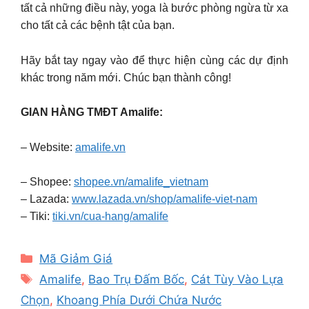
tất cả những điều này, yoga là bước phòng ngừa từ xa
cho tất cả các bệnh tật của bạn.
Hãy bắt tay ngay vào để thực hiện cùng các dự định
khác trong năm mới. Chúc bạn thành công!
GIAN HÀNG TMĐT Amalife:
– Website:
amalife.vn
– Shopee:
shopee.vn/amalife_vietnam
– Lazada:
www.lazada.vn/shop/amalife-viet-nam
– Tiki:
tiki.vn/cua-hang/amalife
Categories
Mã Giảm Giá
Tags
Amalife
,
Bao Trụ Đấm Bốc
,
Cát Tùy Vào Lựa
Chọn
,
Khoang Phía Dưới Chứa Nước