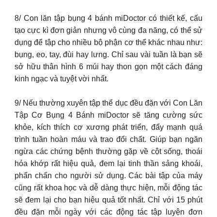
8/ Con lăn tập bụng 4 bánh miDoctor có thiết kế, cấu
tạo cực kì đơn giản nhưng vô cùng đa năng, có thể sử
dụng để tập cho nhiều bộ phận cơ thể khác nhau như:
bụng, eo, tay, đùi hay lưng. Chỉ sau vài tuần là bạn sẽ
sở hữu thân hình 6 múi hay thon gọn một cách đáng
kinh ngạc và tuyệt vời nhất.
9/ Nếu thường xuyên tập thể dục đều đặn với Con Lăn
Tập Cơ Bụng 4 Bánh miDoctor sẽ tăng cường sức
khỏe, kích thích cơ xương phát triển, đẩy mạnh quá
trình tuần hoàn máu và trao đổi chất. Giúp bạn ngăn
ngừa các chứng bệnh thường gặp về cột sống, thoái
hóa khớp rất hiệu quả, đem lại tinh thần sảng khoái,
phấn chấn cho người sử dụng. Các bài tập của máy
cũng rất khoa học và dễ dàng thực hiện, mỗi động tác
sẽ đem lại cho bạn hiệu quả tốt nhất. Chỉ với 15 phút
đều đặn mỗi ngày với các động tác tập luyện đơn