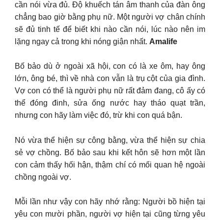
cần nói vừa đủ. Độ khuếch tán âm thanh của đàn ông
chẳng bao giờ bằng phụ nữ. Một người vợ chân chính
sẽ đủ tinh tế để biết khi nào cần nói, lúc nào nên im
lặng ngay cả trong khi nóng giận nhất.
Amalife
Bố bảo dù ở ngoài xã hội, con có là xe ôm, hay ông
lớn, ông bé, thì về nhà con vẫn là trụ cột của gia đình.
Vợ con có thể là người phụ nữ rất đảm đang, cô ấy có
thể đóng đinh, sửa ống nước hay tháo quạt trần,
nhưng con hãy làm việc đó, trừ khi con quá bận.
Nó vừa thể hiện sự công bằng, vừa thể hiện sự chia
sẻ vợ chồng. Bố bảo sau khi kết hôn sẽ hơn một lần
con cảm thấy hối hận, thậm chí có mối quan hệ ngoài
chồng ngoài vợ.
Mỗi lần như vậy con hãy nhớ rằng: Người bồ hiện tại
yêu con mười phần, người vợ hiện tại cũng từng yêu