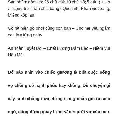
Sản phẩm gồm có: 26 chữ cái; 10 chữ số; 5 dấu ( + – x
: = cộng trừ nhân chia bằng); Que tính; Phấn viết bảng;
Miếng xốp lau
Gỗ rất hiền gỗ chơi cùng con bạn – Cho mẹ yêu ngắm
con lớn từng ngày
An Toàn Tuyệt Đối – Chất Lượng Đảm Bảo – Niềm Vui
Hậu Mãi
Bố bảo nhìn vào chiếc giường là biết cuộc sống
vợ chồng có hạnh phúc hay không. Dù chuyện gì
xảy ra đi chăng nữa, đừng mang chăn gối ra sofa
ngủ, cũng đừng quay lưng vào người vợ của con.